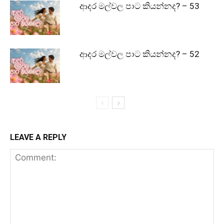
ආදර මල්වල පාට කියන්නද? – 53
ආදර මල්වල පාට කියන්නද? – 52
LEAVE A REPLY