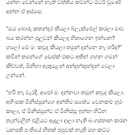
යන්න වෙන්නේ නැති විත්තිය කවීන්ට මීටර් වුණේ
අන්න ඒ අස්සෙ.
“ඔය බොරු කතන්දර කියලා බ්ලැක්මේල් කරලා මාව
බය කරන්න පුලුවන් කියලද හිතාගෙන ඉන්නෙ?
හලෝ මේ මං කවුද කියලා තමුන් දන්නෙ නෑ හරිද?”
කවීන් තමන්ගේ ඩෙස්ක් එකට අතින් ගහන ගමන්
කිව්වත්, මිනිහා ඇතුළෙන් අන්දුන්කුන්දුන් වෙලා
උන්නේ.
“හරි නෑ වැරදි. අපෝ මං දන්නවා තමුන් කවුද කියලා.
අහිංසක මිනිස්සුන්ගෙ අන්තිම සතේට වෙනකම් හූරං
කාලා, ඒ මිනිස්සුන්ව ඒ මිනිස්සු ඉන්න හිටින
තැන්වලින් එළියට ඇදලා දාලා නැති බංගස්තාන කරන
ධනපති පංතියේ හිතක් පපුවක් නැති මහ කට්ට