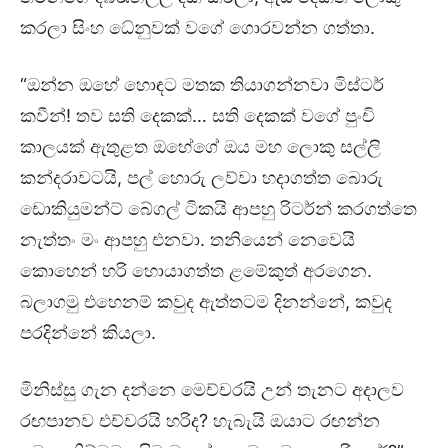
කරලා සිංහ ධේනුවක් වගේ ගොරවන්න ගත්තා.
“ඔන්න ඔහේ හොඳට මතක තියාගන්නවා මිස්ටර්
කවීන්! තව සති දෙකක්… සති දෙකක් වගේ පුංචි
කාලයක් ඇතුළත ඔහේගේ ඔය මහ ලොකු සල්ලි
කන්දරාවටයි, පල් හොරු ලව්වා හදාගත්ත බොරු
ඩොකියුමන්ට් බේගල් ටිකයි ආපහු රිටර්න් කරගත්තෙ
නැත්තං මං ආපහු එනවා. තනියෙන් නෙවෙයි
කොහෙන් හරි හොයාගත්ත ළමේකුත් අරගෙන.
බලාගමු එහෙනම් කවුද ඇත්තටම දිනන්නේ, කවුද
පරදින්නේ කියලා.
මිනිස්සු ගැන දන්නෙ මෙච්චරයි උන් තැනට අදාලව
රඟපානව එච්චරයි හරිද? හැබැයි ඔයාට රඟන්න