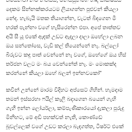
දෙකම සින්නක්කරයටම ලියාගන්න පුළුවන් කියලා
නේද. හැබැයි මතක තියාගන්න, වැටත් බිඳගෙන මී
හරක් පැන්නා වගේ හැසිරෙන්න එපා. අපේ තාත්තව
අයි සී යූ එකේ ඇඳක් උඩට ඇදලා දාලා ඔහේලා ලබන
ඔය සන්තෝසෙ, වැඩි කල් තියෙන්නේ නෑ. බල්ලෝ
බිරුවට කඳු පාත් වෙන්නේ නෑ වගේ, ඔහේගේ ඔය හිස්
තර්ජන වලට මං බය වෙන්නේත් නෑ. මං මොකක්ද
කරන්නේ කියලා ඔහේ බලන් ඉන්නවකෝ”
කවීන් උන්නේ මාරම විදිහට අප්සෙට් ගිහින්. හැමදාම
තමන් ඉස්සරහා ෆයිල් කෑලි බදාගෙන බයෙන් ගැහි
ගැහී ඉන්න ලෝයර්ලා, කම්පැණිකාරයෝ දැකලා පුරුදු
මිනිහට, මේ අඩි පහක්වත් නැති, කොණ්ඩේ
බූවල්ලෙක් වගේ උඩට කරලා බැඳගත්ත, ටීෂර්ට් එකේ