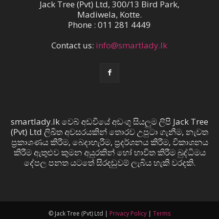
Jack Tree (Pvt) Ltd, 300/13 Bird Park,
Madiwela, Kotte.
Phone : 011 281 4449
Contact us:
info@smartlady.lk
smartlady.lk වෙබ් අඩවියේ අඩංගු සියලුම ලිපි Jack Tree
(Pvt) Ltd ලිඛිත අවසරයකින් තොරව උපුටා ගැනීම, නැවත
ප්‍රකාශණය කිරීම, බෙදාහැරීම, ප්‍රදර්ශනය කිරීම, විකාශනය
කිරීම ඇතුළුව කුමන අයුරකින් හෝ භාවිත කිරීම බුද්ධිමය
දේපල පනත යටතේ සිරදඬුවම් ලැබිය හැකි වරදකි.
© Jack Tree (Pvt) Ltd |
Privacy Policy
|
Terms