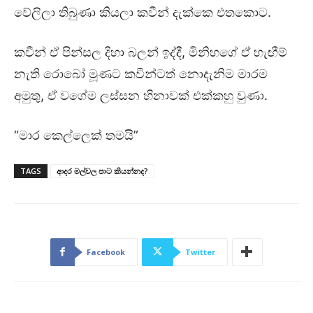
වේලිලා තිබුණා කියලා කවීන් දැක්කෙ එතකොට.
කවීන් ඒ පින්සල දිහා බලන් ඉද්දී, මිනිහගේ ඒ හැඟීම්
නැති රොබෝ මූණට කවීන්ටත් නොදැනිම මාරම
අමුතු, ඒ වගේම ලස්සන හිනාවක් එක්කහු වුණා.
“මාර කෙල්ලෙක් තමයි”
TAGS
ආදර මල්වල පාට කියන්නද?
Facebook
Twitter