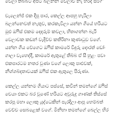
වෙලා තිබ්බට අපිට බලන්න වෙලාව නෑ හරිද සර්?”
චැලෙන්ජ් එක දීපු පාර, කෙල්ල ආපහු හැරිලා
බලන්නෙවත් නැතුව, කරකැවිලා යන්න ගියේ හරියට
මුළු ඔෆිස් එකම දෙදරුම් කවලා, හිතාගන්න බැරි
වෙලාවක කඩන් වැදිච්ච කතිරිනා කුණාටුව වගේ.
යන්න ගිය වේගෙට ඔෆිස් කාමරේ වීදුරු දොරත් ඩෝං
ගාලා වැහෙද්දී, කාමරේ ඇතුළේ තිබ්බ ඒ සී හුළං පවා
එකපාරටම නතර වුණා වගේ ලොකු පාළුවක්,
නිශ්ශබ්දතාවයක් ඔෆිස් එක ඇතුලෙ පිරුණා.
කෙල්ල යන්නම ගියාට පස්සේ, කවීන් තමන්ගේ ඔෆිස්
චෙයා එකට බර වුණේ හරියට අවුරුදු ගාණක් තිස්සේ
කරපු මහා ලොකු යුද්ධෙකින් පැරදිලා ආපු හෙම්බත්
වෙච්ච සෙබළෙක් වගේ. මිනිහා තමන්ගේ බෙල්ල හිර