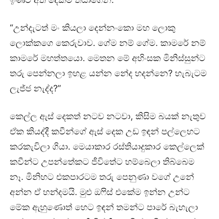
“උන්දැටත් මං කියලා දෙන්නංකො මහ ලොකු
ලොක්කගෙ කෙරුවාව. ගේම නම් ගේම. කාමරේ නම්
කාමරේ මහත්තයො. මෙතන මේ අහිංසක මිනිස්සුන්ට
තරු පෙන්නලා ඉහළ යන්න නේද හදන්නෙ? හැබැටම
ලැජ්ජ නැද්ද?”
කෙල්ල ඇස් දෙකත් නටව නටවා, කිසිම බයක් නැතුව
ඒක කියද්දී කවීන්ගේ ඇස් දෙක උඩ ඉඳන් පල්ලෙහට
කරකැවිලා ගියා. මෙයාකාර රස්තියාදුකාර කෙල්ලෙක්
කවීන්ට උපන්තේකට ජීවිතේට හම්බෙලා තිබ්බෙම
නෑ. මිනිහට එකපාරටම තරු පෙනුණා වගේ උනේ
අන්න ඒ හන්දමයි. මුළු ඔෆිස් එකේම ඉන්න උන්ට
මේක ඇහුණොත් හෙට ඉඳන් තමන්ට පාරේ බැහැලා