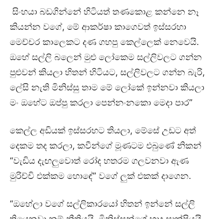
සිංහයා බඩගින්නේ හිටියත් තණකොළ කන්නෙ නෑ
කියන්න වගේ, මේ ආකර්ෂා කාගෙවත් ඉස්සරහා
මෙච්චර කාලෙකට දණ ගහපු කෙල්ලෙක් නෙවෙයි.
ඔහේ සල්ලි බලෙන් මුළු ලෝකෙම සල්ලිවලට ගන්න
පුළුවන් කියලා හිතන් හිටියට, සල්ලිවලට ගන්න බැරි,
ලේසි නැති මිනිස්සු තාම මේ ලෝකේ ඉන්නවා කියලා
මං ඔහේට ඔප්පු කරලා පෙන්නංනකො මෙදා පාර”
කෙල්ල අඩියක් ඉස්සරහට තියලා, මේසේ උඩට අත්
දෙකම තද කරලා, කවීන්ගේ මූණටම එබුණේ නිකන්
“වැඩිය දැඟලුවොත් රෝද හතරම ගලවනවා ඇණ
මුරිච්චි එක්කම හොඳේ” වගේ ලුක් එකක් දාගෙන.
“ඔහේලා වගේ සල්ලිකාරයෝ හිතන් ඉන්නේ සල්ලි
තියෙනවා නම් නීතියයි, මිනිස්සුන්ගේ හෘද සාක්ෂියයි