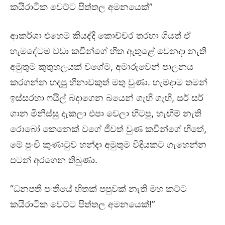
කයිරාටික වෙට්ට පිත්තල අමනයෙක්”
ආකර්ශා එහෙම කියද්දි කොච්චර තරහා ගියත් ඒ
හැමදේටම වඩා කවීන්ගේ හිත ඇතුළේ වෙනදා නැති
අමුතුම කුතුහලයක් වගේම, අමාරුවෙන් පාලනය
කරගන්න හදපු හිනාවකුත් මතු වුණා. හැමදාම තමන්
ඉස්සරහා ෆයිල් බදාගෙන බයෙන් ගැහි ගැහී, සර් සර්
ගාන මිනිස්සු දැකලා එපා වෙලා හිටපු, හැඟීම් නැති
රොබෝ කෙනෙක් වගේ ජීවත් වුණ කවීන්ගේ හිතේ,
මේ පුංචි කුණාටුව හන්දා අමුතුම විදියකට ගැහෙන්න
පටන් අරගෙන තිබුණා.
“ධනපති පංතියේ හිතක් පපුවක් නැති මහ කට්ට
කයිරාටික වෙට්ට පිත්තල අමනයෙක්!”