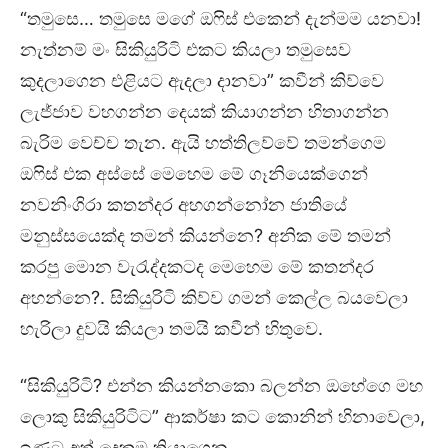
“තමුසෙ… තමුසෙ මගේ ඔෆිස් එකෙන් දැන්මම යනවා!
නැත්නම් මං සිකියුරිටි එකට කියලා තමුසෙව
කුදලාගෙන එළියට ඇදලා දානවා” කවීන් කිව්වෙ
ලැජ්ජාව වහගන්න දෙයක් කියාගන්න හිතාගන්න
බැරිම වෙච්ච තැන. ඇයි හත්තිලව්වේ තමන්ගෙම
ඔෆිස් එක අස්සේ මෙහෙම මේ ගෑනියෙක්ගෙන්
නවනිංගිරා කතන්දර අහගන්නෝන ජාතියේ
මනුස්සයෙක්ද තමන් කියන්නෙ? අනික මේ තමන්
කරපු මොන වැරැද්දකටද මෙහෙම මේ කතන්දර
අහන්නෙ?. සිකියුරිටි කිව්ව ගමන් කෙල්ල බයවෙලා
හැරිලා දුවයි කියලා තමයි කවීන් හිතුවෙ.
“සිකියුරිටි? එන්න කියන්නකො බලන්න ඔහේගෙ මහ
ලොකු සිකියුරිටිට” ආකර්ෂා කට කොනින් හිනාවෙලා,
ඉණට අත් දෙකම තියාගෙන.