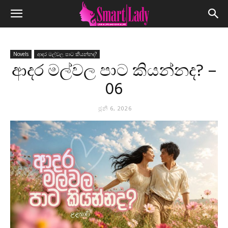
Novels
ආදර මල්වල පාට කියන්නද?
ආදර මල්වල පාට කියන්නද? –
06
ජූනි 6, 2026