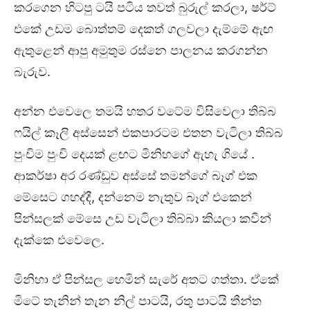
කරගෙන හිටපු ටයි පටිය තවත් බුරුල් කරලා, ෂර්ට්
එකේ උඩම බොත්තම් දෙකත් ගලවලා දැම්මේ ඇඟ
ඇතුළෙන් ආපු අමුතුම රස්නෙ පාලනය කරගන්න
බැරුව.
අන්න එවෙලෙ තමයි හතර වටේම විසිවෙලා තිබ්බ
ෆයිල් කෑලි අස්සෙන් එකපාරටම එතන වැටිලා තිබ්බ
පුංචිම පුංචි දෙයක් ළඟට මිනිහගේ ඇහැ ගියේ .
ආකර්ෂා අර රණ්ඩුව අස්සේ තමන්ගේ බෑග් එක
මේසෙට ගහද්දී, දන්නෙම නැතුව බෑග් එකෙන්
පින්සලක් මේසෙ උඩ වැටිලා තිබ්බා කියලා කවීන්
දැක්කෙ එවෙලෙ.
මිනිහා ඒ පින්සල හෙමින් සැරේ අතට ගත්තා. ඒකේ
මිටේ තැනින් තැන නිල් පාටයි, රතු පාටයි තීන්ත