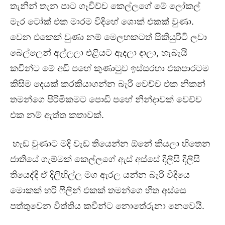
තැනින් තැන පාට ගෑවිච්ච කෙල්ලගේ මේ ලෝකල්
මැර ටෝක් එක මාරම විදිහේ ශොක් එකක් වුණා.
වෙන එකෙක් වුණා නම් මෙලහකටත් සිකියුරිටි ලවා
බෙල්ලෙන් අල්ලලා එළියට ඇදලා දාලා, හැබැයි
කවීන්ට මේ අඩි පහේ කුණාටුව ඉස්සරහා එකපාරටම
කිසිම දෙයක් කරකියාගන්න බැරි වෙච්ච එක නිකන්
තමන්ගෙ පිරිමිකමට පොඩි පහේ නින්දාවක් වෙච්ච
එක නම් ඇත්ත කතාවක්.
හැඩ වුණාට මදි වැඩ තියෙන්න ඕනේ කියලා හිතෙන
ජාතියේ ගැම්මක් කෙල්ලගේ ඇස් අස්සේ දිලිසි දිලිසි
තියෙද්දි ඒ දිලිහිල්ල මග ඇරල යන්න බැරි විදියෙ
මොකක් හරි ෆීලින් එකක් තමන්ගෙ හිත අස්සෙ
පත්තුවෙන විත්තිය කවීන්ට නොතේරුනා නෙවෙයි.