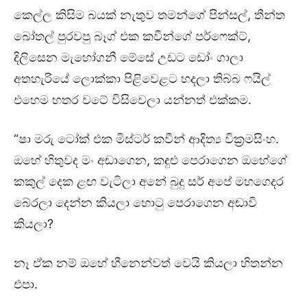
කෙල්ල කිසිම බයක් නැතුව තමන්ගේ පින්සල්, තීන්ත
බෝතල් පුරවපු බෑග් එක කවීන්ගේ පර්ෆෙක්ට්,
දිලිසෙන මැහෝගනී මේසේ උඩට ඩෝං ගාලා
අතහැරියේ ලොක්කා පිළිවෙළට හදලා තිබ්බ ෆයිල්
එහෙම හතර වටේ විසිවෙලා යන්නත් එක්කම.
“ෂා මරු ටෝක් එක මිස්ටර් කවීන් ආදිත්‍ය වික්‍රමසිංහ.
ඔහේ හිතුවද මං අඬාගෙන, කඳුළු පෙරාගෙන ඔහේගේ
කකුල් දෙක ළඟ වැටිලා අනේ බුදු සර් අපේ මහගෙදර
බේරලා දෙන්න කියලා හොටු පෙරාගෙන අඬාවි
කියලා?
නෑ ඒක නම් ඔහේ හීනෙන්වත් වෙයි කියලා හිතන්න
එපා.