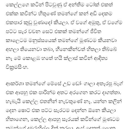
කෙල්ලගෙ කටින් පිටවුණු ඒ අන්තිම ටෝක් එකත්
එක්ක කවීන්ට හිතුණේ තමන්ගේ කන් අඩි දෙකම
එකපාර කුඩු වුණාදෝ කියලා. ඒ වගේ අමුතු, ඒ වගේම
පට්ට සැර වචන සෙට් එකක් තමන්ගේ ජීවිත
කාලෙටම මනුස්සයෙක් තමන්ගේ මූණටම කියනවා
අහලා තියෙනවා තබා, හීනෙකින්වත් හිතලා තිබ්බේ
නෑ මේ කොළඹ හතේ හයි ක්ලාස් කවීන් ආදිත්‍ය
වික්‍රමසිංහ.
ආකර්ශා තමන්ගේ මේසේ උඩ ඩෝං ගාලා අතෑරපු බෑග්
එක ආපහු එක පාරින්ම අතට අරගෙන කරට දාගත්තා.
හැබැයි කෙල්ල එතනින් නැවතුණේ නෑ. යන්න කලින්
දෙන ෂොට් එක පට්ට සැරටම දෙන්න ඕනෙ කියලා
හිතාගෙන, කෙල්ල ආපහු සැරයක් කවීන්ගේ මූණටම
තමන්ගේ දබරැඟිල්ල දික් කරලා, ඇස් දෙකත් ලොකු