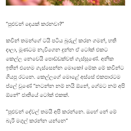
“පුළුවන් දෙයක් කරනවා?”
කවීන් තමන්ගේ ටයි පටිය බුරුල් කරන ගමන්, හති
දාලා, මූණටම නැවීගෙන දුන්න ඒ ටෝක් එකට
කෙල්ල නෙවෙයි පොඩ්ඩක්වත් ගැස්සුණේ. අනික
ඉතින් එහෙම ගැස්සෙන්න මොකෝ මේක මේ කවීන්ට
ගියපු රටනෙ. කෙල්ලගේ මොළේ අස්සේ එකපාරටම
ප්ලේ වුණේ “නටන්න නම් නයි ඕනේ, ගේමට නම් අපි
ඕනේ” ජාතියේ ටෝක් එකක්.
“පුළුවන් දේවල් තමයි අපි කරන්නෙ. ඔහේ නේ මේ
බැරි මගුල් කරන්න යන්නෙ”