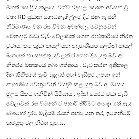
මහත් සේ ප්‍රිය කළාය. විශ්ව විද්‍යාල දේශන අවසන් වූ
වහා RD ප්‍රධාන ගොඩනැගිල්ලට දිව එන ඈ එහි
නිර්මාණය වන රස විමන අවන්හල වෙනුවෙන්
වෙනදාට වඩා වැඩි වේලාවක් ගෙන රාජකාරියේ නිරත
වූවාය. තම කුඩා පාසල් යන නැඟණියට අලුතින් පාසල්
බෑගයක් හා සපත්තු යුවළක් රැගෙන දිය යුතු බව ඈ
නිතරම මතකයේ තබා ගත්තාය . වැඩ කරන අතිකාල
දින කිහිපයේ පුංචි මුදලක් හෝ වැඩිපුර උපයා ඉන්
නැඟණිය වෙනුවෙන් වියදම් කළ යුතු බව ඈ මාසය
මුලම සිතට ගනිමින් සිටියාය . ඉදින් පෙරට වඩා වැඩි
වේලාවක් රස විමනේ රාජකාරි කිරීමට යොදා ගත් ඇය
බොහෝ දුරට මැදියම් රැයත් පහව යන තුරු ඉගෙනීමේ
කටයුතු වල නිරත වූවාය.