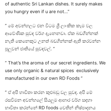
of authentic Sri Lankan dishes. It surely makes
you hungry even if u are not…”
” මේ අවන්හලට එන විටම ශ්‍රී ලාංකික කෑම වල
ආවේණික සුවඳ වර්ග දැනෙනවා. ඒක බඩගින්නක්
නැති කෙනෙකුට උනත් බඩගින්නක් ඇති කරවන්න
පුලුවන් ජාතියේ සුවඳවල්. “
” That’s the aroma of our secret ingredients. We
use only organic & natural spices exclusively
manufactured in our own RD Foods “
” ඒ අපි භාවිතා කරන කුළුබඩු වල සුවඳ. අපි මේ
රසවිමන අවන්හලේ සියලුම ආහාර වර්ග සඳහා
භාවිතා කරන්නේ RD foods වෙතින් නිෂ්පාදනය