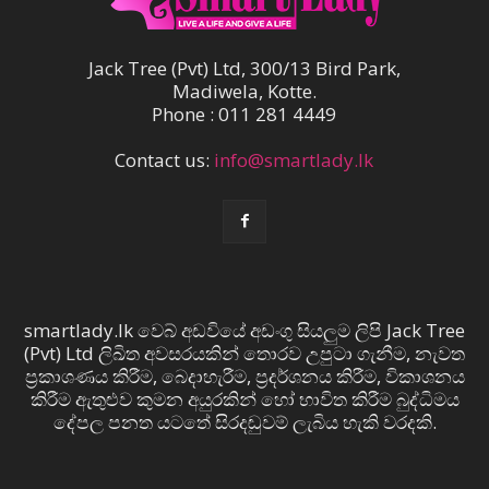
Jack Tree (Pvt) Ltd, 300/13 Bird Park,
Madiwela, Kotte.
Phone : 011 281 4449
Contact us:
info@smartlady.lk
smartlady.lk වෙබ් අඩවියේ අඩංගු සියලුම ලිපි Jack Tree
(Pvt) Ltd ලිඛිත අවසරයකින් තොරව උපුටා ගැනීම, නැවත
ප්‍රකාශණය කිරීම, බෙදාහැරීම, ප්‍රදර්ශනය කිරීම, විකාශනය
කිරීම ඇතුළුව කුමන අයුරකින් හෝ භාවිත කිරීම බුද්ධිමය
දේපල පනත යටතේ සිරදඬුවම් ලැබිය හැකි වරදකි.