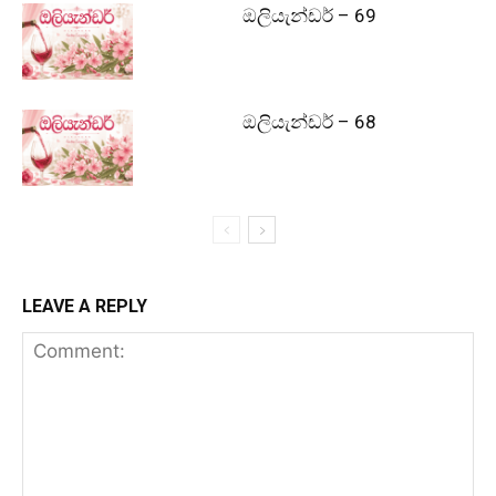
ඔලියැන්ඩර් – 69
ඔලියැන්ඩර් – 68
LEAVE A REPLY