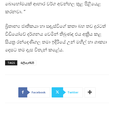
බොහෝමයක් ආහාර වර්ග අවන්හල තුළ පිළියෙළ
කරනවා. “
බ්‍රිතාන්‍ය ජාතිකයා හා සඳැස්විගේ කතා බහ තව දුරටත්
වීඩියෝවේ දර්ශනය වෙමින් තිබුණද එය අක්‍රිය කළ
සියත්‍ර රන්දෙණිගල තමා ඉදිරියේ උන් මහීල් හා ශාක්‍යා
දෙසට තම දෑස විතැන් කළේය.
TAGS
ඔලියැන්ඩර්
Facebook
Twitter