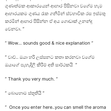
ගුණාත්මක ආකාරයෙන් ආහාර පිසිනවා වගේම හැම
ආහාරයකම ගුණය රැක ගනිමින් ස්වභාවික රස ඉස්මතු
කරමින් ආහාර පිසින්න ඒ අය ගොඩාක් උනන්දු
වෙනවා. “
” Wow… sounds good & nice explanation “
” වාව්.. ඔයා හරි ලස්සනට කතා කරනවා වගේම
ඔයාගේ පැහැදිලි කිරීම් අති සාර්ථකයි “
” Thank you very much. “
” බොහොම ස්තූතියි “
” Once you enter here..you can smell the aroma