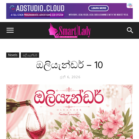
Novels
ඔලියැන්ඩර්
ඔලියැන්ඩර් – 10
ජූනි 6, 2026