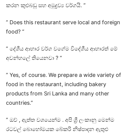
කරන කුළුබඩු සහ අමුද්‍රව්‍ය වර්ගයි. “
” Does this restaurant serve local and foreign
food? “
” දේශීය ආහාර වර්ග වගේම විදේශීය ආහාරත් මේ
අවන්හලේ තියෙනවා ? “
” Yes, of course. We prepare a wide variety of
food in the restaurant, including bakery
products from Sri Lanka and many other
countries.”
” ඔව් , ඇත්ත වශයෙන්ම . අපි ශ්‍රී ලංකානු මෙන්ම
රටවල් බොහෝමයක බේකරි නිෂ්පාදන ඇතුළු