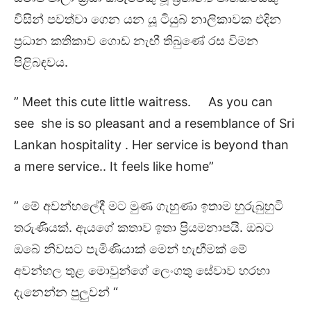
විසින් පවත්වා ගෙන යන යූ ටියුබ් නාලිකාවක එදින
ප්‍රධාන කතිකාව ගොඩ නැඟී තිබුණේ රස විමන
පිළිබඳවය.
” Meet this cute little waitress. As you can
see she is so pleasant and a resemblance of Sri
Lankan hospitality . Her service is beyond than
a mere service.. It feels like home”
” මේ අවන්හලේදී මට මුණ ගැහුණා ඉතාම හුරුබුහුටි
තරුණියක්. ඇයගේ කතාව ඉතා ප්‍රියමනාපයි. ඔබට
ඔබේ නිවසට පැමිණියාක් මෙන් හැඟීමක් මේ
අවන්හල තුළ මොවුන්ගේ ලෙංගතු සේවාව හරහා
දැනෙන්න පුලුවන් “