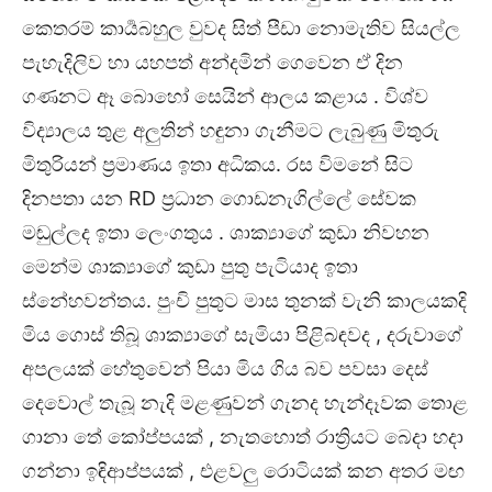
කෙතරම් කාර්‍යබහුල වුවද සිත් පීඩා නොමැතිව සියල්ල
පැහැදිලිව හා යහපත් අන්දමින් ගෙවෙන ඒ දින
ගණනට ඈ බොහෝ සෙයින් ආලය කළාය . විශ්ව
විද්‍යාලය තුළ අලුතින් හඳුනා ගැනීමට ලැබුණු මිතුරු
මිතුරියන් ප්‍රමාණය ඉතා අධිකය. රස විමනේ සිට
දිනපතා යන RD ප්‍රධාන ගොඩනැගිල්ලේ සේවක
මඬුල්ලද ඉතා ලෙංගතුය . ශාක්‍යාගේ කුඩා නිවහන
මෙන්ම ශාක්‍යාගේ කුඩා පුතු පැටියාද ඉතා
ස්නේහවන්තය. පුංචි පුතුට මාස තුනක් වැනි කාලයකදි
මිය ගොස් තිබූ ශාක්‍යාගේ සැමියා පිළිබඳවද , දරුවාගේ
අපලයක් හේතුවෙන් පියා මිය ගිය බව පවසා දෙස්
දෙවොල් තැබූ නැදි මළණුවන් ගැනද හැන්දෑවක තොළ
ගානා තේ කෝප්පයක් , නැතහොත් රාත්‍රියට බෙදා හදා
ගන්නා ඉඳිආප්පයක් , එළවලු රොටියක් කන අතර මඟ