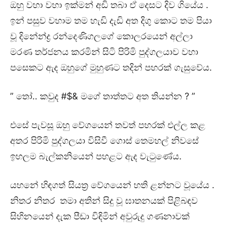
ඔහු වහා වහා ඉක්මන් අඩි තබා ඒ දෙසට දිව ගියේය .
ඉන් පසුව වහාම තම හැඩි දැඩි අත දිගු කොට තම පියා
වූ දිනේන්ද්‍ර රන්දෙණිගලගේ කොලරයෙන් අල්ලා
මරණ තර්ජනය කරමින් සිටි පිරිමි පුද්ගලයාව වහා
පසෙකට ඇද ඔහුගේ මුහුණට තදින් පහරක් ගැසුවේය.
” තෝ.. කවුද #$& මගේ තාත්‍තට අත තියන්න ? ”
එසේ පැවසූ ඔහු වේගයෙන් තවත් පහරක් එල්ල කළ
අතර පිරිමි පුද්ගලයා විසිවී ගොස් තෙමහල් නිවසේ
ඉහලම බැල්කනියෙන් පහළට ඇද වැටුණේය.
යහනේ හිඳගත් සියත්‍ර වේගයෙන් හති ළන්නට වූයේය .
නිතර නිතර තමා අතින් සිදු වූ ඝාතනයක් පිළිබඳව
සිහිනයෙන් දැක පීඩා විඳිමින් අවුරුදු ගණනාවක්