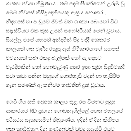
ශාක්‍යා පවසා තිබුණාය . තම දෙමාපියන්ගෙන් උරුම වූ
මෙම නිවසේ කිසිදු ඥාතියෙකු ආස්‍රය නොකර ,
නිදහසේ හා පාඩුවේ ජීවත් වන ශාක්‍යා බොහෝ විට
සඳැස්වියට එක කුස උපන් සහෝදරියක් මෙන් වූවාය.
සියල්ල එසේ යහපත් අන්දමින් සිදු වද්දී කෙතරම්
කාලයක් ගත වුණිද රකුසු දෑස් හිමිකාරයාගේ යහපත්
වචනයක් තබා එකදු බැල්මක් හෝ ඈ දෙසට
වැරදීමකින් හෝ නොවැටුණු අතර ඉතා කුඩා සිදුවීමකදී
පවා කඩා පනින ඔහුගේ ගොරහැඬි වදන් හා හැසිරීම
ගැන පමණක් ඈ තනිවම හදවතින් දුක් වූවාය.
ගෙවී ගිය සති දෙකක කාලය තුළ රස විමනට සුදුසු
ආකාරයට RD ප්‍රධාන ගොඩනැගිල්ලේ පහත මහලයේ
පරිසරය සැකසෙමින් තිබුණේය. ඉදින් ඒ දින කිහිපය
ඉතා කාර්‍යබහුල දින ගණනාවක් වුවද සඳැස්වි එයට