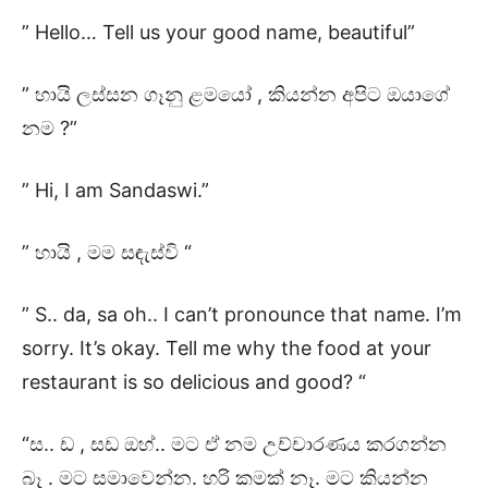
” Hello… Tell us your good name, beautiful”
” හායි ලස්සන ගෑනු ළමයෝ , කියන්න අපිට ඔයාගේ
නම ?”
” Hi, I am Sandaswi.”
” හායි , මම සඳැස්වි “
” S.. da, sa oh.. I can’t pronounce that name. I’m
sorry. It’s okay. Tell me why the food at your
restaurant is so delicious and good? “
“ස.. ඩ , සඩ ඔහ්.. මට ඒ නම උච්චාරණය කරගන්න
බෑ . මට සමාවෙන්න. හරි කමක් නෑ. මට කියන්න