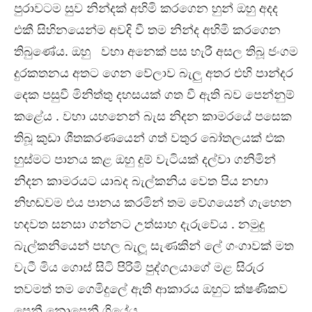
පුරාවටම සුව නින්දක් අහිමි කරගෙන හුන් ඔහු අදද
එකී සිහිනයෙන්ම අවදි වී තම නින්ද අහිමි කරගෙන
තිබුණේය. ඔහු වහා අනෙක් පස හැරී අසල තිබූ ජංගම
දුරකතනය අතට ගෙන වේලාව බැලු අතර එහි පාන්දර
දෙක පසුවී මිනිත්තු දහසයක් ගත වී ඇති බව පෙන්නුම්
කළේය . වහා යහනෙන් බැස නිදන කාමරයේ පසෙක
තිබූ කුඩා ශීතකරණයෙන් ගත් වතුර බෝතලයක් එක
හුස්මට පානය කළ ඔහු දුම් වැටියක් දල්වා ගනිමින්
නිදන කාමරයට යාබද බැල්කනිය වෙත පිය නඟා
නිහඬවම එය පානය කරමින් තම වේගයෙන් ගැහෙන
හදවත සනසා ගන්නට උත්සාහ දැරුවේය . නමුදු
බැල්කනියෙන් පහල බැලූ සැණකින් ලේ ගංගාවක් මත
වැටී මිය ගොස් සිටි පිරිමි පුද්ගලයාගේ මළ සිරුර
තවමත් තම ගෙමිදුලේ ඇති ආකාරය ඔහුට ක්ෂණිකව
පෙනී නොපෙනී ගියේය.