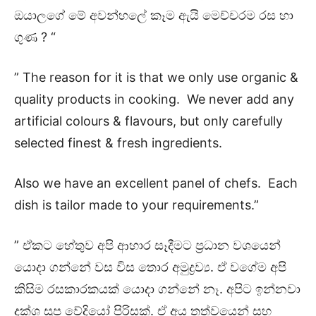
ඔයාලගේ මේ අවන්හලේ කෑම ඇයි මෙච්චරම රස හා
ගුණ ? “
” The reason for it is that we only use organic &
quality products in cooking. We never add any
artificial colours & flavours, but only carefully
selected finest & fresh ingredients.
Also we have an excellent panel of chefs. Each
dish is tailor made to your requirements.”
” ඒකට හේතුව අපි ආහාර සෑදීමට ප්‍රධාන වශයෙන්
යොදා ගන්නේ වස විස තොර අමුද්‍රව්‍ය. ඒ වගේම අපි
කිසිම රසකාරකයක් යොදා ගන්නේ නෑ. අපිට ඉන්නවා
දක්ශ සූප වේදියෝ පිරිසක්. ඒ අය තත්වයෙන් සහ