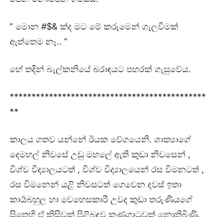
” මොන #$& ක්ද මට මේ කරුමෙන් ගැලවීමක්
ඇත්තෙම නෑ.. “
හේ තදින් බැල්කනියේ බරාඳයට පහරක් ගැසුවේය.
*********************************************
**
කාලය ගතව යන්නේ ඊයක වේගයෙනි. ශාක්‍යාගේ
දෙමහල් නිවසේ උඩු මහලේ ඇති කුඩා නිවසෙන් ,
විශ්ව විද්‍යාලයටත් , විශ්ව විද්‍යාලයෙන් රස විමනටත් ,
රස විමනෙන් යළි නිවසටත් ගෙවෙන දවස් ඉතා
කාර්‍යබහුල හා වෙහෙසකාරී උවද කුඩා තරුණියගේ
සිතෙහි ඒ කිසිවක් පිළිබඳව කණගාටුවක් නොතිබිණි.