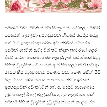
පමණට වඩා බීමතින් සිටි සියත්‍ර රන්දෙණිගල මෝටර්
රථයෙන් බැස ඉතා අපහසුවෙන් නිවසේ තරප්පු පෙළ
නඟිමින් ඉහල මහල වෙත අඩි තබමින් සිටියේය.
සෙමින් සෙමින් ඇවිද විත් තම නිදන කාමරයේ දොර
විවර කරන මොහොතේම ඇසුණු උස් හඬ නිසාම ඔහු
සිහින් වූ දෑසින් වේගයෙන් ඇසි පිය සලමින් ඒ හඬ ආ
දෙසට හිස හැරවුවේය. පමණට වඩා බමණ මතින් සිටි
ඔහු නිදන කාමරයට යාම පසෙක තබා නැවතත්
අපහසුවෙන් අඩි තබමින් හඬ ආ දෙසට හැරුණේය.
උඩු මහලේ විසල් බැල්කනිය තුළට ඇතුළු වනවාත්
සමඟම සිහින් වූ දෑසින් දුටු දර්ශනයෙන් කැළඹී ගිය