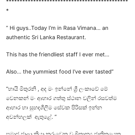
*********************************************
*
” Hi guys..Today I’m in Rasa Vimana… an
authentic Sri Lanka Restaurant.
This has the friendliest staff I ever met…
Also… the yummiest food I’ve ever tasted”
“හායි මිතුරනි , අද මං ඉන්නේ ශ්‍රී ලංකාවේ මේ
වෙනකන් මං ආහාර ගත්තු ස්ථාන වලින් රසවත්ම
ආහාර හා සුහදශීලීම සේවක පිරිසක් ඉන්න
අවන්හලක් ඇතුළේ. “
සමාජ ජාලා ක්‍රියා කරුවෙකු වූ බ්‍රිතාන්‍ය ජාතිකයෙකු