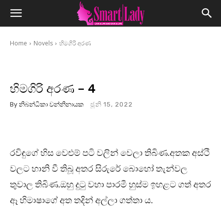
Home
Novels
හිමගිරි අරණ
හිමගිරි අරණ – 4
By
නිබන්ධිකා වන්නිනායක
ජූනි 15, 2022
රවිඳුගේ හිස වෙළුම් පටි වලින් වෙලා තිබිණ.අතක අස්ථි
වලට හානි වී තිබූ අතර සිරුරේ බොහෝ තැන්වල
තුවාල තිබිණ.ඔහු දුටු වහා පාරමී හුස්ම ඉහළට ගත් අතර
ඈ හිමාෂාගේ අත තදින් අල්ලා ගත්තා ය.