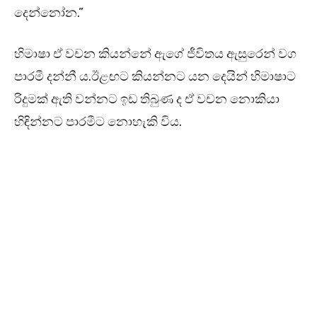
දෙන්නෝන.”
හිමාෂා ඒ වචන කියන්නේ ඇගේ ජීවිතය ඇසුරෙන් වග
පාරමී දන්නී ය.ඊළඟට කියන්නට යන දෙයින් හිමාෂාට
රිදුමක් ඇති වන්නට ඉඩ තිබුණ ද ඒ වචන නොකියා
හිඳින්නට පාරමීට නොහැකි විය.