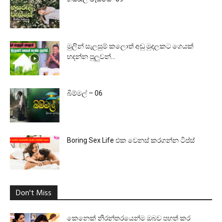
මුලින් සැලසුම් කලොත් අඩු මුදලකට ගෙයක්
හදන්න පුලුවන්…
බිම්මල් – 06
Boring Sex Life එක වෙනස් කරගන්න ටිප්ස්
Don't Miss
කෙනෙක් නිරන්තරයෙන්ම ඔබව පහත් කර