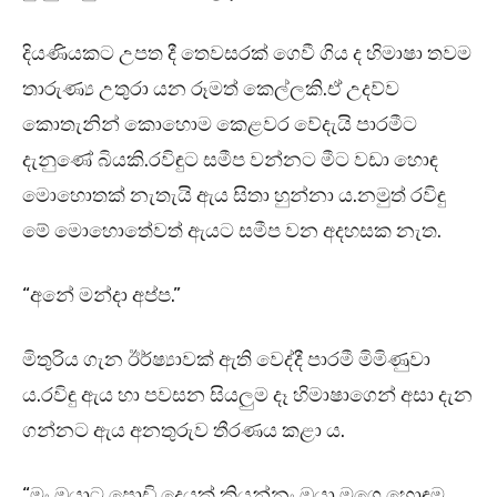
දියණියකට උපත දී තෙවසරක් ගෙවී ගිය ද හිමාෂා තවම
තාරුණ්‍ය උතුරා යන රූමත් කෙල්ලකි.ඒ උදව්ව
කොතැනින් කොහොම කෙළවර වේදැයි පාරමීට
දැනුණේ බියකි.රවිඳුට සමීප වන්නට මීට වඩා හොඳ
මොහොතක් නැතැයි ඇය සිතා හුන්නා ය.නමුත් රවිඳු
මේ මොහොතේවත් ඇයට සමීප වන අදහසක නැත.
“අනේ මන්දා අප්ප.”
මිතුරිය ගැන ඊර්ෂ්‍යාවක් ඇති වෙද්දී පාරමී මිමිණුවා
ය.රවිඳු ඇය හා පවසන සියලුම දෑ හිමාෂාගෙන් අසා දැන
ගන්නට ඇය අනතුරුව තීරණය කළා ය.
“මං ඔයාට පොඩි දෙයක් කියන්නං.ඔයා මගෙ හොඳම