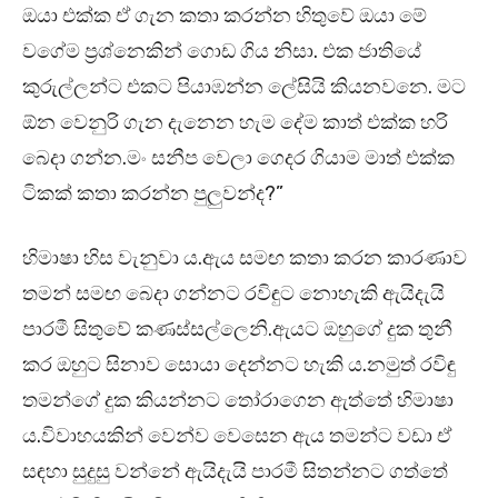
ඔයා එක්ක ඒ ගැන කතා කරන්න හිතුවේ ඔයා මේ
වගේම ප්‍රශ්නෙකින් ගොඩ ගිය නිසා. එක ජාතියේ
කුරුල්ලන්ට එකට පියාඹන්න ලේසියි කියනවනෙ. මට
ඕන වෙනුරි ගැන දැනෙන හැම දේම කාත් එක්ක හරි
බෙදා ගන්න.මං සනීප වෙලා ගෙදර ගියාම මාත් එක්ක
ටිකක් කතා කරන්න පුලුවන්ද?”
හිමාෂා හිස වැනුවා ය.ඇය සමඟ කතා කරන කාරණාව
තමන් සමඟ බෙදා ගන්නට රවිඳුට නොහැකි ඇයිදැයි
පාරමී සිතුවේ කණස්සල්ලෙනි.ඇයට ඔහුගේ දුක තුනී
කර ඔහුට සිනාව සොයා දෙන්නට හැකි ය.නමුත් රවිඳු
තමන්ගේ දුක කියන්නට තෝරාගෙන ඇත්තේ හිමාෂා
ය.විවාහයකින් වෙන්ව වෙසෙන ඇය තමන්ට වඩා ඒ
සඳහා සුදුසු වන්නේ ඇයිදැයි පාරමී සිතන්නට ගත්තේ