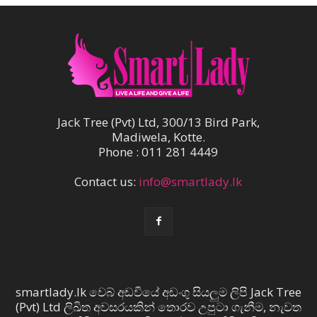
Jack Tree (Pvt) Ltd, 300/13 Bird Park,
Madiwela, Kotte.
Phone : 011 281 4449
Contact us:
info@smartlady.lk
smartlady.lk වෙබ් අඩවියේ අඩංගු සියලුම ලිපි Jack Tree
(Pvt) Ltd ලිඛිත අවසරයකින් තොරව උපුටා ගැනීම, නැවත