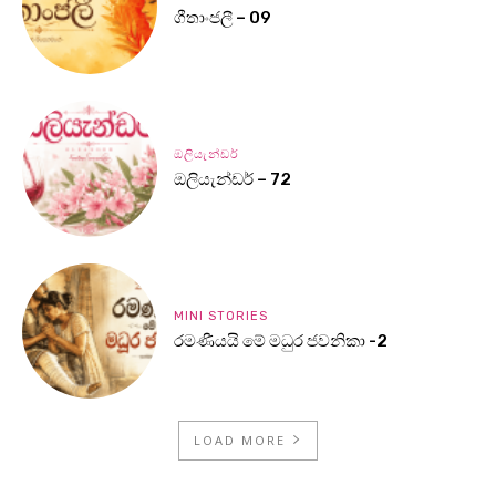
ගීතාංජලී – 09
ඔලියැන්ඩර්
ඔලියැන්ඩර් – 72
MINI STORIES
රමණීයයි මේ මධුර ජවනිකා -2
LOAD MORE