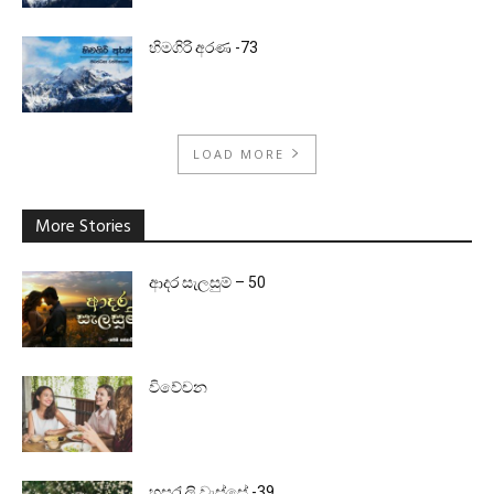
හිමගිරි අරණ -73
LOAD MORE
More Stories
ආදර සැලසුම් – 50
විවේචන
හසරැලි වැස්සේ -39