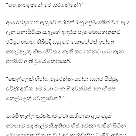
“මොනවද අනේ මේ කරගන්නේ?”
ඇය රවිඳුගෙන් ඇසුවේ තරහිනි.ඔහු ප්‍රේමයකින් වග ඇය
දැන නොසිටියා ය.ඇගේ ආදරය සෑම මොහොතකම
රවිඳුට හඟවා තිබියදී ඔහු මේ කොහේවත් ඉන්නා
කෙල්ලෙකු නිසා ජීවිතය නැති කරගන්නට යාම ගැන
පාරමීට ඇති වූයේ කෝපයකි.
“කෙල්ලෙක් හින්දා මැරෙන්න යන්න ඔයාට පිස්සුද
රවිඳු? අනික මේ ඔයා ගැන බිංදුවක්වත් නොහිතපු
කෙල්ලෙක් වෙනුවෙන්? “
පාරමී හෑල්ල පුරන්නට වූවා ය.හිමාෂා ඇය දෙස
හෙළුවේ තද බැල්මකි.අතිශය හිත් වේදනාවකින් සිටින
මොහොතක ඒ ගැන වැඩිදුර හාරාවුස්සා බැලීම අතිශය