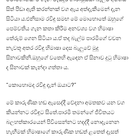
සිත් පීඩා ඇති කරන්නක් වග ඇය අත්දැකීමෙන් දැන
සිටියා ය.එනිසාම රවිඳු සමඟ මේ මොහොතේ ඔහුගේ
පෙම්වතිය ගැන කතා කිරීම අනවශ්‍ය වග හිමාෂා
තේරුම් ගෙන සිටියා ය.ඒ තද බැල්ම පාරමීගේ වචන
නැවතූ අතර රවිඳු හිමාෂා දෙස බැලුවේ මුදු
සිනාවකිනි.ඔහුගේ වතෙහි ඇඳෙන ඒ සිනාව දුටු හිමාෂා
ද සිනාවක් කැන්දා ගත්තා ය.
“කොහොමද රවිඳු දැන් ඔයාට?”
මේ කාරුණික හඬ ඇසෙද්දී වේදනා අමතකව යන වග
කියන්නට රවිඳුට සිතේ.පාරමී තමන්ගේ ජීවිතයට
බලහත්කාරයෙන් පිවිසෙන්නට හදද්දී නොදැනෙන
හැඟීමක් හිමාෂාගේ කාරුණික හඬත් ළතෙත් දෑසත්