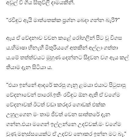
අවුල් වී ගිය සිතුවිලි දාමයකිනි.
“රවිඳුට ඇයි මාත්තෙක්ක ප්‍රශ්න බෙදා ගන්න බැරි?”
ඇය ඒ වේදනාව වචන කළේ රෝහලින් පිට වූ විගස
ය.හිමාෂා හිනැහී මිතුරියගේ අතකින් අල්ලා ගත්තා
ය.මේ තත්ත්වයට මුහුණ දෙන්නට සිදුවන වග ඇය කල්
තියාම දැන සිටියා ය.
“එයා ඉන්නේ ආදරේ කරපු ගෑනු ළමයා එයාට පිටුපාපු
වේදනාවෙන් පාරෝ.ඉතිං රවිඳුට ඕන ඇති ඒ වගේම
වේදනාවක් ඊටත් වඩා කරදර ගොඩක් එක්ක
උහුලගෙන මං තාම ජීවත් වෙන සාත්තරේ දැන
ගන්න.එයා මගෙන් ඉල්ලන්නෙ උදව්වක්.මං වගේම
වුණු මනුස්සයෙක්ට ඒ උදව්ව නොකර ඉන්න මට බෑ.”