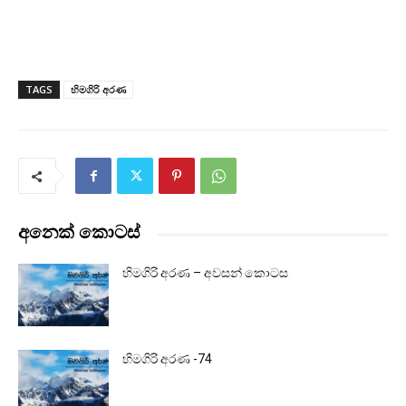
TAGS
හිමගිරි අරණ
අනෙක් කොටස්
හිමගිරි අරණ – අවසන් කොටස
හිමගිරි අරණ -74