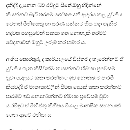
දකිද්දී දැනෙන බව රවිඳුට සිතේ.ඔහු හිඳින්නේ
කියන්නට බැරි තරමේ ශෝකයෙනි.ආදරය කළ යුවතිය
වෙනත් මිනිසෙකු හා සරණ යන්නට හිත හදා ගැනීම
හදවත පහසුවෙන් සකසා ගත නොහැකි තරමට
වේදනාවක් ඔහුට උරුම කර හමාර ය.
ආගිය තොරතුරු ද කාර්යාලයේ විස්තර ද හැරෙන්නට ඒ
යුවතිය ගැන කිසිවක්ම නාසන්නට හිමාෂා ප්‍රවේසම්
වූවා ය.ඇයට කතා කරන්නට ඉඩ නොතබාම පාරමී
කියවද්දී ඒ මාතෘකාවලින් පිටත දෙයක් කතා කරන්නට
පාරමීට ඉඩ නොතබන්නට හිමාෂා ප්‍රවේසම් වූවා
ය.රවිඳුට ඒ මිනිත්තු කිහිපය විශාල මානසික සහනයක්
ගෙන ආවේ එනිසා ය.