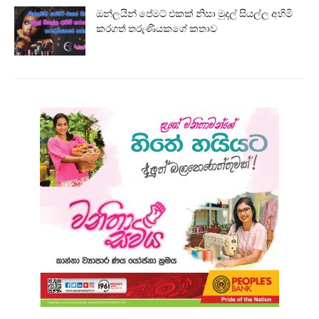
ඔන්ලයින් පේමට් එකක් නිසා මුදල් සියල්ල අහිමි
කරගත් තරුණියකගේ කතාව