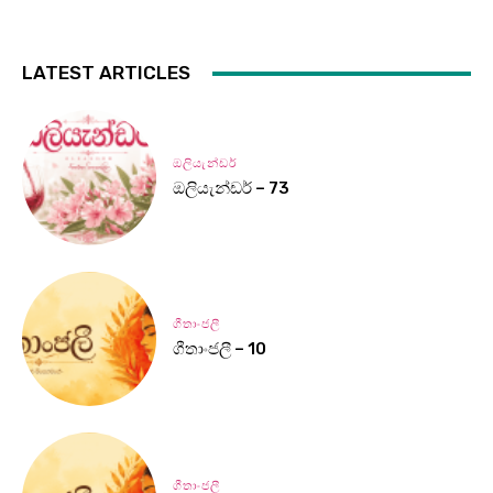
LATEST ARTICLES
ඔලියැන්ඩර්
ඔලියැන්ඩර් – 73
ගීතාංජලී
ගීතාංජලී – 10
ගීතාංජලී