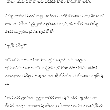
“හිමා..ඔයා එක්ක මට ටිකක් කතා කරන්න ඕන.”
රවිඳු දෙමිතුරියන් සමු ගන්නට යද්දී හිමාෂාට පැවසී ය.ඒ
අසා පාරමීගේ මුහුණ අඳුරකට හැරුණ ද හිමාෂා රවිඳු
දෙස බැලුවේ සුහද දෑසකිනි.
“ඇයි රවිඳු?”
මේ මොහොතේ රෝහලේ රැඳෙන්නට කාලය
ප්‍රමාණවත් නොවේ. නමුත් දැඩි මානසික පීඩාවකින්
පෙළෙන රවිඳුට කාලය නොදී හිඳින්නට හිමාෂාට අසීරු
ය.
“මට මේ ප්‍රශ්නෙ පුදුම තරම් අමාරුයි හිමා.ඇත්තටම
ජීවත් වෙලා මොකටද කියලා හිතෙන තරම් අමාරුයි.මං