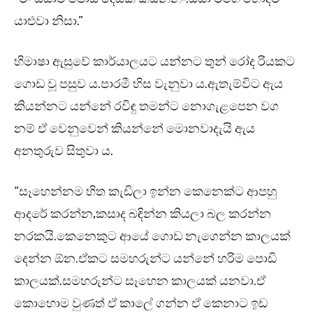
යාළුවා නිසා.”
හිමාෂා ඇසුවේ කාර්යාලයට යන්නට තුන් රෝද රියකට
ගොඩ වූ පසුව ය.පාරමී හිස වැනුවා ය.ඇතැම්විට ඇය
කියන්නට යන්නේ රවිඳු තමන්ට නොගැළපෙන වග
නම් ඒ වෙනුවෙන් කියන්නේ මොනවාදැයි ඇය
අනතුරුව සිතුවා ය.
“සෑහෙන්නම හිත කැඩිලා ඉන්න කෙනෙක්ට ආපහු
ආදරේ කරන්න,කසාද බඳින්න කියලා බල කරන්න
නරකයි.කෙනෙකුට ආයේ ගොඩ නැගෙන්න කාලයක්
දෙන්න ඕන.ඒකට සමහරුන්ට යන්නේ හරිම පොඩි
කාලයක්.සමහරුන්ට සෑහෙන කාලයක් යනවා.ඒ
කොහොම වුණත් ඒ කාලේ ගන්න ඒ කෙනාට ඉඩ