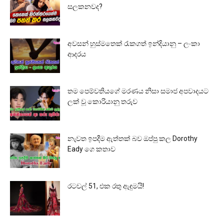
සලකනවද?
අවසන් හුස්මතෙක් රැකගත් ඉන්දියානු – ලංකා
ආදරය
තම පෙම්වතියගේ මරණය නිසා සමාජ අපවාදයට
ලක් වූ කොරියානු තරුව
නැවත ඉපදීම ඇත්තක් බව ඔප්පු කල Dorothy
Eady ගෙ කතාව
රටවල් 51, එක රතු ඇඳුමයි!