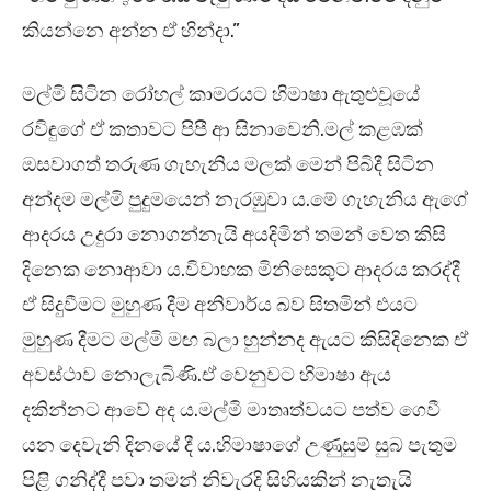
කියන්නෙ අන්න ඒ හින්දා.”
මල්මි සිටින රෝහල් කාමරයට හිමාෂා ඇතුළුවූයේ
රවිඳුගේ ඒ කතාවට පිපී ආ සිනාවෙනි.මල් කළඹක්
ඔසවාගත් තරුණ ගැහැනිය මලක් මෙන් පිබිදී සිටින
අන්දම මල්මි පුදුමයෙන් නැරඹුවා ය.මේ ගැහැනිය ඇගේ
ආදරය උදුරා නොගන්නැයි අයදිමින් තමන් වෙත කිසි
දිනෙක නොආවා ය.විවාහක මිනිසෙකුට ආදරය කරද්දී
ඒ සිදුවීමට මුහුණ දීම අනිවාර්ය බව සිතමින් එයට
මුහුණ දීමට මල්මි මඟ බලා හුන්නද ඇයට කිසිදිනෙක ඒ
අවස්ථාව නොලැබිණි.ඒ වෙනුවට හිමාෂා ඇය
දකින්නට ආවේ අද ය.මල්මි මාතෘත්වයට පත්ව ගෙවී
යන දෙවැනි දිනයේ දී ය.හිමාෂාගේ උණුසුම් සුබ පැතුම
පිළි ගනිද්දී පවා තමන් නිවැරදි සිහියකින් නැතැයි