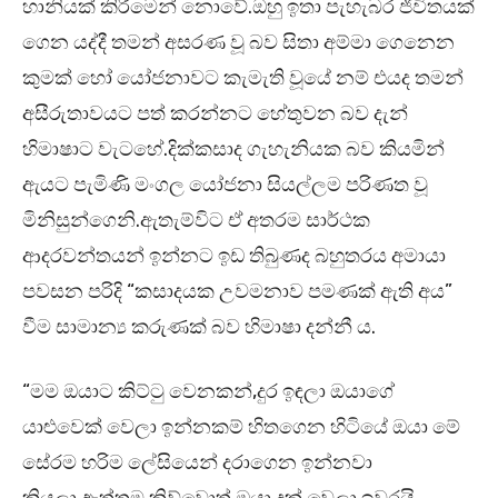
හානියක් කිරීමෙන් නොවේ.ඔහු ඉතා පැහැබර ජීවිතයක්
ගෙන යද්දී තමන් අසරණ වූ බව සිතා අම්මා ගෙනෙන
කුමක් හෝ යෝජනාවට කැමැති වූයේ නම් එයද තමන්
අසීරුතාවයට පත් කරන්නට හේතුවන බව දැන්
හිමාෂාට වැටහේ.දික්කසාද ගැහැනියක බව කියමින්
ඇයට පැමිණි මංගල යෝජනා සියල්ලම පරිණත වූ
මිනිසුන්ගෙනි.ඇතැම්විට ඒ අතරම සාර්ථක
ආදරවන්තයන් ඉන්නට ඉඩ තිබුණද බහුතරය අමායා
පවසන පරිදි “කසාදයක උවමනාව පමණක් ඇති අය”
වීම සාමාන්‍ය කරුණක් බව හිමාෂා දන්නී ය.
“මම ඔයාට කිට්ටු වෙනකන්,දුර ඉඳලා ඔයාගේ
යාළුවෙක් වෙලා ඉන්නකම් හිතගෙන හිටියේ ඔයා මේ
සේරම හරිම ලේසියෙන් දරාගෙන ඉන්නවා