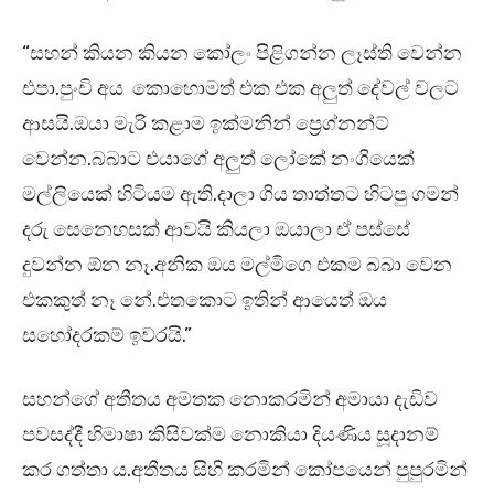
“සහන් කියන කියන කෝලං පිළිගන්න ලෑස්ති වෙන්න
එපා.පුංචි අය කොහොමත් එක එක අලුත් දේවල් වලට
ආසයි.ඔයා මැරි කළාම ඉක්මනින් ප්‍රෙග්නන්ට්
වෙන්න.බබාට එයාගේ අලුත් ලෝකේ නංගියෙක්
මල්ලියෙක් හිටියම ඇති.දාලා ගිය තාත්තට හිටපු ගමන්
දරු සෙනෙහසක් ආවයි කියලා ඔයාලා ඒ පස්සේ
දුවන්න ඕන නෑ.අනික ඔය මල්මිගෙ එකම බබා වෙන
එකකුත් නෑ නේ.එතකොට ඉතින් ආයෙත් ඔය
සහෝදරකම් ඉවරයි.”
සහන්ගේ අතීතය අමතක නොකරමින් අමායා දැඩිව
පවසද්දී හිමාෂා කිසිවක්ම නොකියා දියණිය සූදානම්
කර ගත්තා ය.අතීතය සිහි කරමින් කෝපයෙන් පුපුරමින්