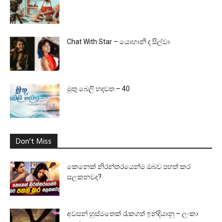
Chat With Star – යොහානි ද සිල්වා
මුතු බෙලි හදවත – 40
Don't Miss
කෙනෙක් නිරන්තරයෙන්ම ඔබව පහත් කර
සලකනවද?
අවසන් හුස්මතෙක් රැකගත් ඉන්දියානු – ලංකා