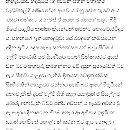
නිහැඬියාව හදිසියේ බිඳ දමමිනි.සහන් වහා තම
වැඩිමහල් දියණිය වෙත ආවේ ය.ඔහු දෝත පෑවේ ඇය
ඔසවා ගන්නට ය.නමුත් ඒ සමඟ ම ඔහුගේ සතුට බිඳී
ගියේ ය.දැරිය තාත්තා කියන්නේ තමන්ට නොවේ.රවිඳුට
ය. සහන්ගේ දෑත නොදුටුවා සේ රවිඳුගේ කමිසයෙන්
අදින දැරිය දෙස සැබෑ සන්තෝසයෙන් බලා සිටියේ
මල්මි පමණකි.තම දියණියට සහන් සින්නකරව අයත්
වන බවට තහවුරු කරගන්නට මේ දසුන ප්‍රමාණවත් බව
ඇය සිතුවා ය.උදුරා ගැනීම දිනයක වේදනාත්මක
සිදුවීමකින් කෙළවර වන්නට හැකි බව ඇගේ මිතුරියන්
අනාවැකි කී දවස් මල්මි සිහි කළා ය.නමුත් ඒ සියල්ලම
බොරු අනාවැකි බවට පත්වී අවසන් ය.ඇයට අවශ්‍ය වූ
ඈ ආදරය දිනාගෙන තිබේ.අතැර ආ අතීතය ඉඳහිටක
සහන්ගෙ සිතේ හොල්මන් කරන බව ඇය නොදැන