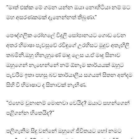
“මාත් එක්ක මේ ගමන යන්න ඔයා නොහිටියා නම් මට
මහ අසරණකමක් දැනෙන්නත් තිබුණා.”
පෞද්ගලික රෝහලේ විදුලි සෝපානයට ගොඩ වෙන
අතර හිමාෂා පැවසුවේ රවිඳුගේ උරහිසට මුදුව අතැඟිලි
තබමිනි.ඔහු හිනැහුණේ මෘදු ලෙස ය.ඒ මෘදු සිනාව
ඔහුගෙන් නැඟෙන්නේ නම් ඕනෑම කාර්යයක් ඔහුට
පැවරීම ඉතා පහසු බව කාර්යාලීය සගයන් සිතන අන්දම
සිහි වී හිමාෂාට ද සිනාවක් නැඟිණ.
“එහෙම වුනානම් මොනවා වෙයිද? ඔයාට සහන්ගෙන්
පළිගන්න හිතෙයිද?”
පලිගැනීම සිදු වන්නේ ඔහුගේ ජීවිතයට හෝ නමට