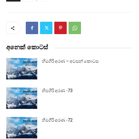
අනෙක් කොටස්
හිමගිරි අරණ – අවසන් කොටස
හිමගිරි අරණ -73
හිමගිරි අරණ -72