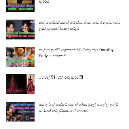
ආදරය
තම පෙම්වතියගේ මරණය නිසා සමාජ අපවාදයට
ලක් වූ කොරියානු තරුව
නැවත ඉපදීම ඇත්තක් බව ඔප්පු කල Dorothy
Eady ගෙ කතාව
රටවල් 51, එක රතු ඇඳුමයි!
ඔන්ලයින් පේමට් එකක් නිසා මුදල් සියල්ල අහිමි
කරගත් තරුණියකගේ කතාව