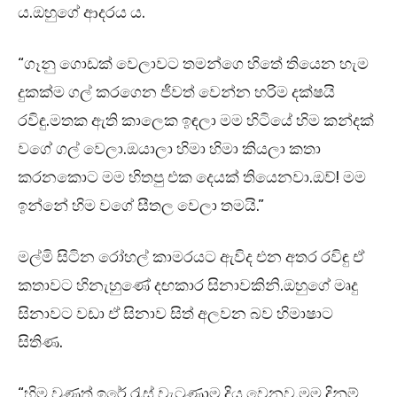
ය.ඔහුගේ ආදරය ය.
“ගෑනු ගොඩක් වෙලාවට තමන්ගෙ හිතේ තියෙන හැම
දුකක්ම ගල් කරගෙන ජීවත් වෙන්න හරිම දක්ෂයි
රවිඳු.මතක ඇති කාලෙක ඉඳලා මම හිටියේ හිම කන්දක්
වගේ ගල් වෙලා.ඔයාලා හිමා හිමා කියලා කතා
කරනකොට මම හිතපු එක දෙයක් තියෙනවා.ඔව්! මම
ඉන්නේ හිම වගේ සීතල වෙලා තමයි.”
මල්මි සිටින රෝහල් කාමරයට ඇවිද එන අතර රවිඳු ඒ
කතාවට හිනැහුණේ දඟකාර සිනාවකිනි.ඔහුගේ මෘදු
සිනාවට වඩා ඒ සිනාව සිත් අලවන බව හිමාෂාට
සිතිණ.
“හිම වුණත් ඉරේ රැස් වැටුණාම දිය වෙනව.මම දිනුම්