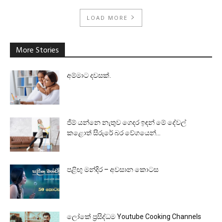
LOAD MORE
More Stories
අම්මාට දවසක්.
ජිම් යන්නෙ නැතුව ගෙදර ඉඳන් මේ දේවල්
කළොත් සිරුරේ බර වේගයෙන්...
පළිඟු මන්දිර – අවසාන කොටස
ලෝකේ ප්‍රසිද්ධම Youtube Cooking Channels