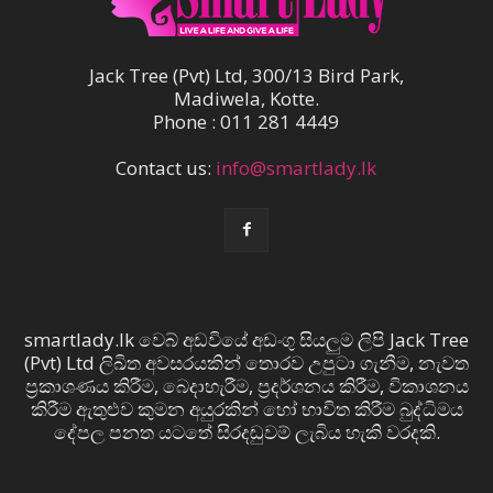
Jack Tree (Pvt) Ltd, 300/13 Bird Park,
Madiwela, Kotte.
Phone : 011 281 4449
Contact us:
info@smartlady.lk
smartlady.lk වෙබ් අඩවියේ අඩංගු සියලුම ලිපි Jack Tree
(Pvt) Ltd ලිඛිත අවසරයකින් තොරව උපුටා ගැනීම, නැවත
ප්‍රකාශණය කිරීම, බෙදාහැරීම, ප්‍රදර්ශනය කිරීම, විකාශනය
කිරීම ඇතුළුව කුමන අයුරකින් හෝ භාවිත කිරීම බුද්ධිමය
දේපල පනත යටතේ සිරදඬුවම් ලැබිය හැකි වරදකි.