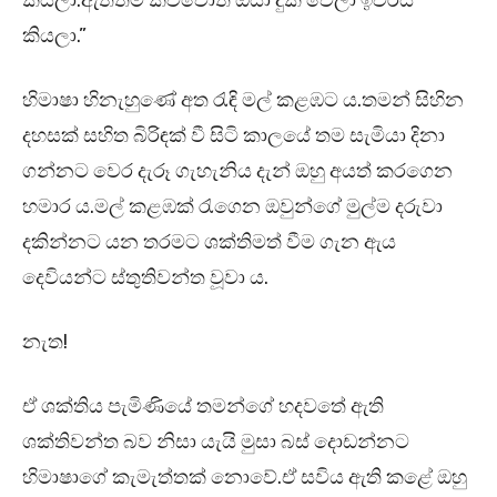
කියලා.ඇත්තම කිව්වොත් ඔයා දුක් වෙලා ඉවරයි
කියලා.”
හිමාෂා හිනැහුණේ අත රැඳි මල් කළඹට ය.තමන් සිහින
දහසක් සහිත බිරිඳක් වී සිටි කාලයේ තම සැමියා දිනා
ගන්නට වෙර දැරූ ගැහැනිය දැන් ඔහු අයත් කරගෙන
හමාර ය.මල් කළඹක් රැගෙන ඔවුන්ගේ මුල්ම දරුවා
දකින්නට යන තරමට ශක්තිමත් වීම ගැන ඇය
දෙවියන්ට ස්තුතිවන්ත වූවා ය.
නැත!
ඒ ශක්තිය පැමිණියේ තමන්ගේ හදවතේ ඇති
ශක්තිවන්ත බව නිසා යැයි මුසා බස් දොඩන්නට
හිමාෂාගේ කැමැත්තක් නොවේ.ඒ සවිය ඇති කළේ ඔහු