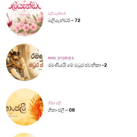
ඔලියැන්ඩර්
ඔලියැන්ඩර් – 72
MINI STORIES
රමණීයයි මේ මධුර ජවනිකා -2
ගීතාංජලී
ගීතාංජලී – 08