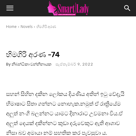
Home
Novels
හිමගිරි අරණ
හිමගිරි අරණ -74
By
නිබන්ධිකා වන්නිනායක
සැප්තැම්බර් 9, 2022
සහන් සිහින දකින ලෝකය දියණිය අතින් ඉටු වේදැයි
හිමාෂාට සිතා ගන්නට නොහැක.නමුත් ඒ රාත්‍රියේම
අලුත් නංගි බලන්නට යාමට දිනාරාට උවමනා විය.ඒ
අලුත් දෙයක් දකින්නට කුඩා දරුවෙකුට ඇති ආශාව
නිසා බව අමායා නම් සහතික කර පැවසුවා ය.