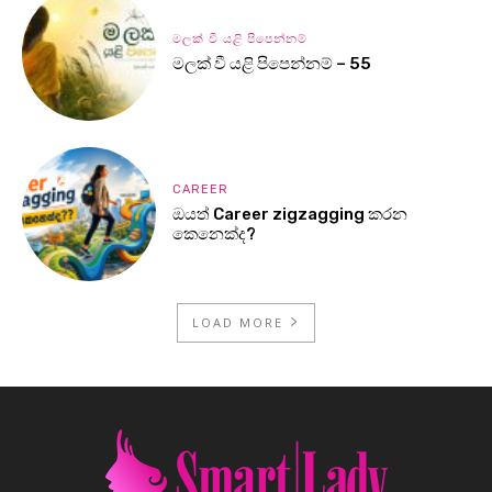
මලක් වී යළි පිපෙන්නම්
මලක් වී යළි පිපෙන්නම් – 55
CAREER
ඔයත් Career zigzagging කරන
කෙනෙක්ද?
LOAD MORE