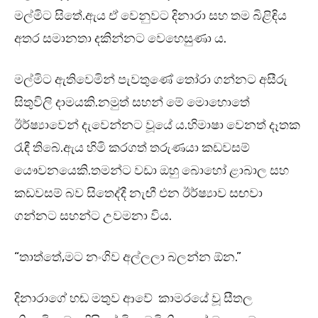
මල්මිට සිතේ.ඇය ඒ වෙනුවට දිනාරා සහ තම බිළිඳිය
අතර සමානතා දකින්නට වෙහෙසුණා ය.
මල්මිට ඇතිවෙමින් පැවතුණේ තෝරා ගන්නට අසීරු
සිතුවිලි දාමයකි.නමුත් සහන් මේ මොහොතේ
ඊර්ෂ්‍යාවෙන් දැවෙන්නට වූයේ ය.හිමාෂා වෙනත් දෑතක
රැඳී තිබේ.ඇය හිමි කරගත් තරුණයා කඩවසම්
යෞවනයෙකි.තමන්ට වඩා ඔහු බොහෝ ළාබාල සහ
කඩවසම් බව සිතෙද්දී නැඟී එන ඊර්ෂ්‍යාව සඟවා
ගන්නට සහන්ට උවමනා විය.
“තාත්තේ,මට නංගිව අල්ලලා බලන්න ඕන.”
දිනාරාගේ හඬ මතුව ආවේ කාමරයේ වූ සීතල