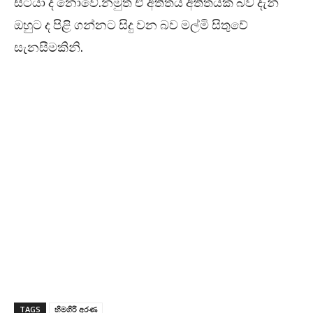
සිටියා ද නොවේ.නමුත් ඒ අතීතය අතීතයක් බව දැන්
ඔහුට ද පිළි ගන්නට සිදු වන බව මල්මි සිතුවේ
සැනසීමකිනි.
TAGS
හිමගිරි අරණ