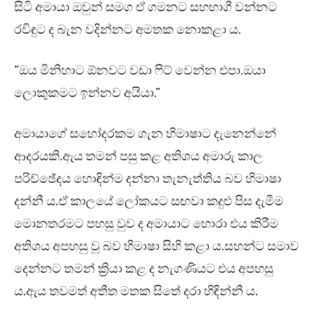
සිටි අමායා ඔවුන් සමග ඒ ගමනට සහභාගී වන්නට
රවිඳුට ද බැන වදින්නට අමතක නොකළා ය.
“ඔය මිනිහාට ඕනවට වඩා ෆිට් වෙන්න එපා.ඔයා
ලොකුකමට ඉන්නව අයියා.”
අමායාගේ සහෝදරකම ගැන හිමාෂාට දැනෙන්නේ
ආදරයකි.ඇය තමන් පසු කළ අතිශය අමාරු කාල
පරිච්ඡේදය හොඳින්ම දන්නා තැනැත්තිය බව හිමාෂා
දන්නී ය.ඒ කාලයේ ලෝකයට සඟවා කදුළු පිස දැමීම
මොනතරමට පහසු වුව ද අමායාට හොරා එය කිරීම
අතිශය අපහසු වූ බව හිමාෂා සිහි කළා ය.සහන්ට සමාව
දෙන්නට තමන් ක්‍රියා කළ ද නැගණියට එය අපහසු
ය.ඇය තවමත් අතීත මතක සිතේ දරා හිඳින්නී ය.