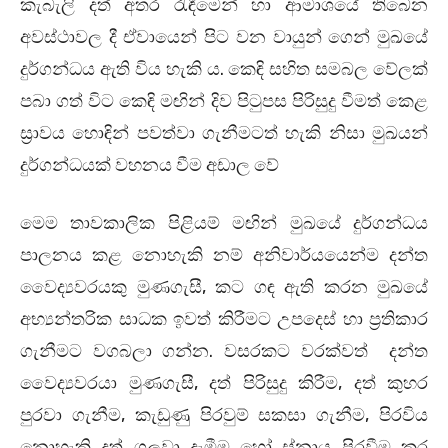
කැබැලි දත් අතර රැඳීමෙන් හා ආමාශයේ තිබෙන
අවස්‌ථාවල දී ඒවායෙන් පිට වන වායුන් ගෙන් මුඛයේ
දුර්ගන්ධය ඇති විය හැකි ය. කෙඳි සහිත සමබල වේලක්
පබා ගත් විට කෙඳි මඟින් දිව පිටුපස පිරිසුදු වීමත් කෙළ
ස්‍රාවය හොඳින් පවත්වා ගැනීමටත් හැකි නිසා මුඛයන්
දුර්ගන්ධයක් වහනය වීම අඩාල වේ
මෙම තාවකාලික පිළියම් මඟින් මුඛයේ දුර්ගන්ධය
පාලනය කළ නොහැකි නම් අනිවාර්යයෙන්ම දන්ත
වෛද්‍යවරයකු මුණගැසී, කට ගඳ ඇති කරන මුඛයේ
අභ්‍යන්තරික සාධක ඉවත් කිරීමට උපදෙස් හා ප්‍රතිකාර
ගැනීමට වගබලා ගන්න. වසරකට වරක්වත් දන්ත
වෛද්‍යවරයා මුණගැසී, දත් පිරිසුදු කිරීම, දත් කුහර
පුරවා ගැනීම, කැඩුණු පිරවුම් සකසා ගැනීම, පිරවිය
නොහැකි දත් ගලවා දැමීම හෝ ස්නායු පිරවීම කර