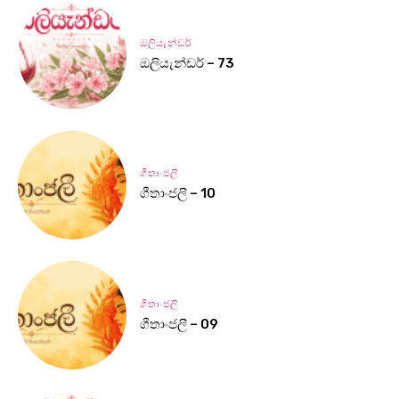
ඔලියැන්ඩර්
ඔලියැන්ඩර් – 73
ගීතාංජලී
ගීතාංජලී – 10
ගීතාංජලී
ගීතාංජලී – 09