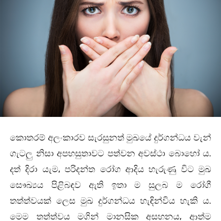
කොතරම් අලංකාරව සැරසුනත් මුඛයේ දුර්ගන්ධය වැන්
ගැටලු නිසා අපහසුතාවට පත්වන අවස්ථා බොහෝ ය.
දත් දිරා යැම, පරිදන්ත රෝග ආදිය හැරුණු විට මුඛ
සෞඛ්‍යය පිළිබඳව ඇති ඉතා ම සුලබ ම රෝගී
තත්ත්වයක්‌ ලෙස මුඛ දුර්ගන්ධය හැඳින්විය හැකි ය.
මෙම තත්ත්වය මගින් මානසික අසහනය, ආත්ම