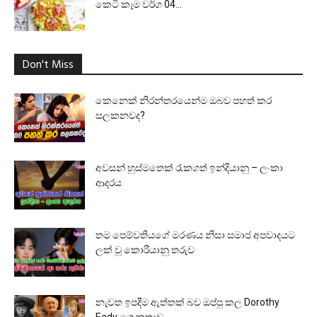
කෙටි කෑම වර්ග 04...
Don't Miss
කෙනෙක් නිරන්තරයෙන්ම ඔබව පහත් කර
සලකනවද?
අවසන් හුස්මතෙක් රැකගත් ඉන්දියානු – ලංකා
ආදරය
තම පෙම්වතියගේ මරණය නිසා සමාජ අපවාදයට
ලක් වූ කොරියානු තරුව
නැවත ඉපදීම ඇත්තක් බව ඔප්පු කල Dorothy
Eady ගෙ කතාව