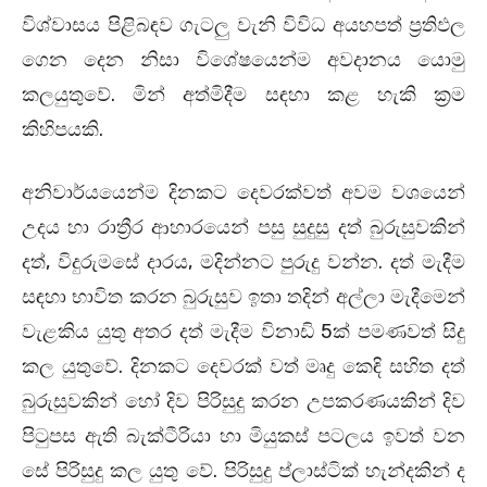
විශ්වාසය පිළිබඳව ගැටලු වැනි විවිධ අයහපත් ප්‍රතිඵල
ගෙන දෙන නිසා විශේෂයෙන්ම අවදානය යොමු
කලයුතුවේ. මින් අත්මිදීම සඳහා කළ හැකි ක්‍රම
කිහිපයකි.
අනිවාර්යයෙන්ම දිනකට දෙවරක්වත් අවම වශයෙන්
උදය හා රාත්‍රීර ආහාරයෙන් පසු සුදුසු දත් බුරුසුවකින්
දත්, විදුරුමසේ දාරය, මදින්නට පුරුදු වන්න. දත් මැදීම
සඳහා භාවිත කරන බුරුසුව ඉතා තදින් අල්ලා මැදීමෙන්
වැළකිය යුතු අතර දත් මැදීම විනාඩි 5ක් පමණවත් සිදු
කල යුතුවේ. දිනකට දෙවරක් වත් මෘදු කෙඳි සහිත දත්
බුරුසුවකින් හෝ දිව පිරිසුදු කරන උපකරණයකින් දිව
පිටුපස ඇති බැක්ටීරියා හා මියුකස් පටලය ඉවත් වන
සේ පිරිසුදු කල යුතු වේ. පිරිසුදු ප්ලාස්ටික් හැන්දකින් ද