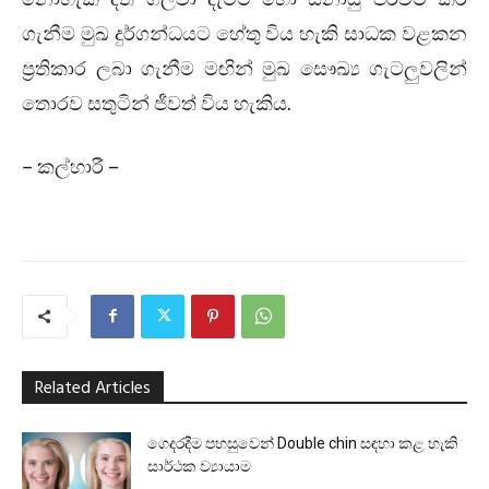
ගැනීම මුඛ දුර්ගන්ධයට හේතු විය හැකි සාධක වළකන
ප්‍රතිකාර ලබා ගැනීම මඟින් මුඛ සෞඛ්‍ය ගැටලුවලින්
තොරව සතුටින් ජීවත් විය හැකිය.
– කල්හාරී –
Related Articles
ගෙදරදීම පහසුවෙන් Double chin සඳහා කළ හැකි
සාර්ථක ව්‍යායාම