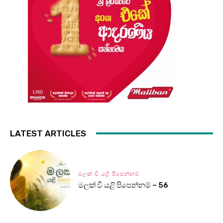
LATEST ARTICLES
මලක් වී යළි පිපෙන්නම්
මලක් වී යළි පිපෙන්නම් – 56