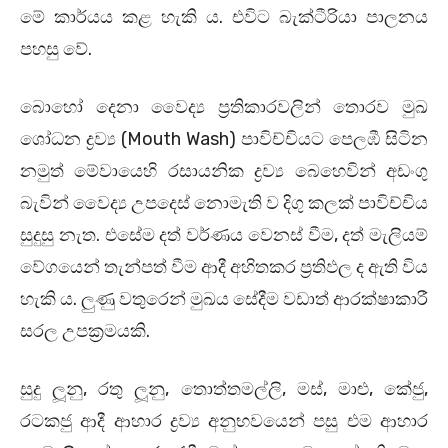
මේ කාර්යය කළ හැකි ය. එවිට බැක්ටීරියා පාලනය
පහසු වේ.
බොහෝ දෙනා වෛද්‍ය ප්‍රතිකාරවලින් තොරව මුඛ
ශෝධන ද්‍රව්‍ය (Mouth Wash) පාවිච්චියට පෙලඹී සිටින
නමුත් මේවායෙහි රසායනික ද්‍රව්‍ය බෙහෙවින් අඩංගු
බැවින් වෛද්‍ය උපදෙස්‌ නොමැති ව දිගු කලක්‌ පාවිච්චිය
සුදුසු නැත. එසේම දත් වර්ණය වෙනස් වීම, දත් මැලියම්
වේගයෙන් තැන්පත් වීම ආදී අහිතකර ප්‍රතිඵල ද ඇති විය
හැකි ය. ලුණු වතුරෙන් මුඛය සේදීම වඩාත් ආරක්‌ෂාකාරී
සරල උපක්‍රමයකි.
සුදු ලූනු, රතු ලූනු, තොත්තමල්ලි, මස්‌, මාළු, කේජු,
රටකජු ආදී ආහාර ද්‍රව්‍ය අනුභවයෙන් පසු එම ආහාර