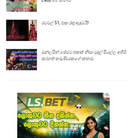
රටවල් 51, එක රතු ඇඳුමයි!
ඔන්ලයින් පේමට් එකක් නිසා මුදල් සියල්ල අහිමි
කරගත් තරුණියකගේ කතාව