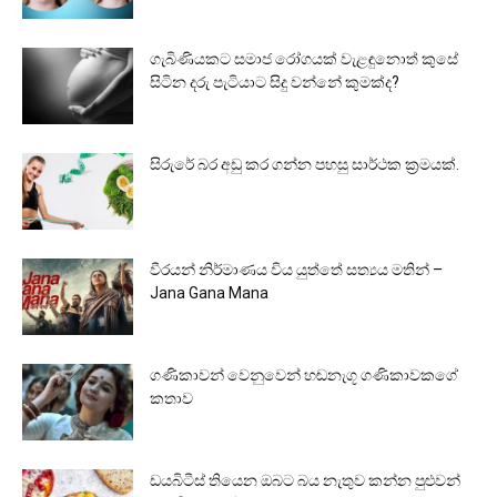
ගැබිණියකට සමාජ රෝගයක් වැළඳුනොත් කුසේ
සිටින දරු පැටියාට සිදු වන්නේ කුමක්ද?
සිරුරේ බර අඩු කර ගන්න පහසු සාර්ථක ක්‍රමයක්.
වීරයන් නිර්මාණය විය යුත්තේ සත්‍යය මතින් –
Jana Gana Mana
ගණිකාවන් වෙනුවෙන් හඬනැගූ ගණිකාවකගේ
කතාව
ඩයබිටීස් තියෙන ඔබට බය නැතුව කන්න පුළුවන්