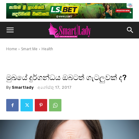
Home
Smart Me
Health
මුඛයේ දුර්ගන්ධය ඔබටත් ගැටලුවක් ද?
By
Smartlady
අගෝස්තු 17, 2017