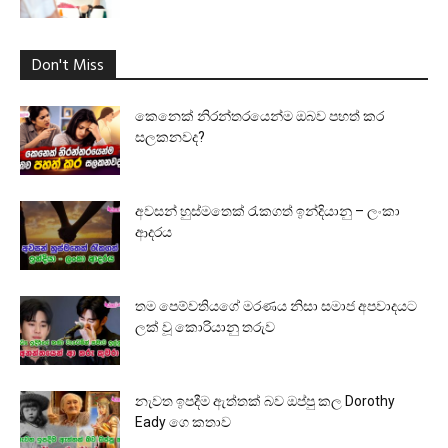
Don't Miss
කෙනෙක් නිරන්තරයෙන්ම ඔබව පහත් කර
සලකනවද?
අවසන් හුස්මතෙක් රැකගත් ඉන්දියානු – ලංකා
ආදරය
තම පෙම්වතියගේ මරණය නිසා සමාජ අපවාදයට
ලක් වූ කොරියානු තරුව
නැවත ඉපදීම ඇත්තක් බව ඔප්පු කල Dorothy
Eady ගෙ කතාව