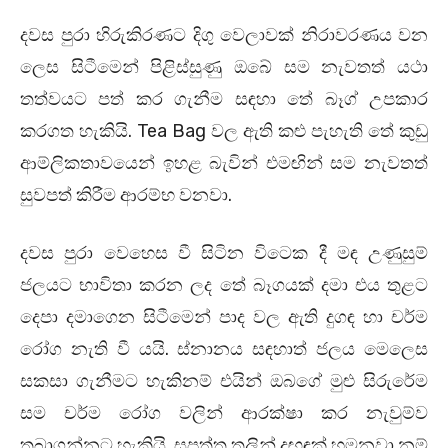
දවස පුරා හිරුකිරණට දිගු වෙලාවක් නිරාවරණය වන
ලෙස සිටීමෙන් පිළිස්සුණු ඔබේ සම නැවතත් යථා
තත්වයට පත් කර ගැනීම සඳහා තේ බෑග් උපකාර
කරගත හැකියි. Tea Bag වල ඇති කළු පැහැති තේ කුඩු
ආම්ලිකතාවයෙන් ඉහළ බැවින් එමඟින් සම නැවතත්
සුවපත් කිරීම ආරම්භ වනවා.
දවස පුරා වෙහෙස වී සිටින විටෙක දී මඳ උණුසුම්
ජලයට භාවිතා කරන ලද තේ බෑගයක් දමා එය තුළට
දෙපා දමාගෙන සිටීමෙන් පාද වල ඇති දුගඳ හා චර්ම
රෝග නැති වී යයි. ස්නානය සඳහාත් ජලය මෙලෙස
සකසා ගැනීමට හැකිනම් එයින් ඔබගේ මුළු සිරුරේම
සම චර්ම රෝග වලින් ආරක්ෂා කර නැවුම්ව
තබාගන්නට හැකියි. සපත්තු තුලින් දුඟඳක් හමනවා නම්