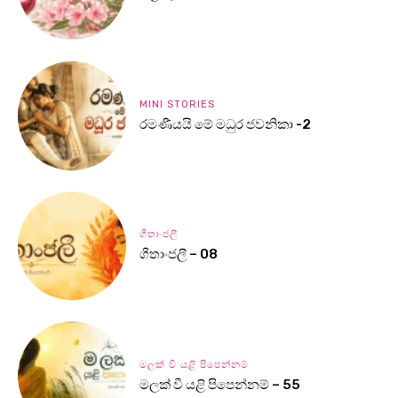
MINI STORIES
රමණීයයි මේ මධුර ජවනිකා -2
ගීතාංජලී
ගීතාංජලී – 08
මලක් වී යළි පිපෙන්නම්
මලක් වී යළි පිපෙන්නම් – 55