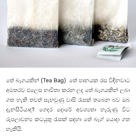
තේ බෑගයකින් (Tea Bag) තේ පානයක රස විඳිනවාට
අමතරව එලෙස භාවිතා කරන ලද තේ බෑගයකින් ලබා
ගත හැකි තවත් සැඟවුණු වාසි රැසක් තබෙන බව ඔබ
දැනසිටියාද? ගෙදර දොරේ අවශ්‍යතා හැරුණු විට
රූපලාවන්‍ය කටයුතු රැසක් සඳහා තේ බෑග් යොදා ගත
හැකියි.