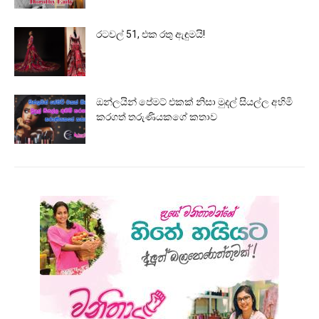
රටවල් 51, එක රතු ඇඳුමයි!
ඔන්ලයින් පේමට් එකක් නිසා මුදල් සියල්ල අහිමි
කරගත් තරුණියකගේ කතාව