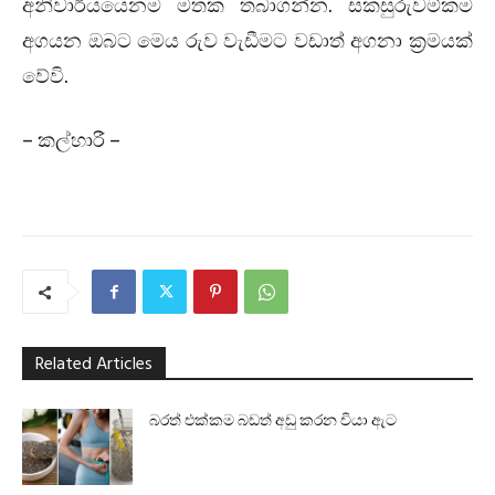
අනිවාර්යයෙනම මතක තබාගන්න. සකසුරුවම්කම
අගයන ඔබට මෙය රුව වැඩීමට වඩාත් අගනා ක්‍රමයක්
වේවි.
– කල්හාරී –
Related Articles
බරත් එක්කම බඩත් අඩු කරන චියා ඇට