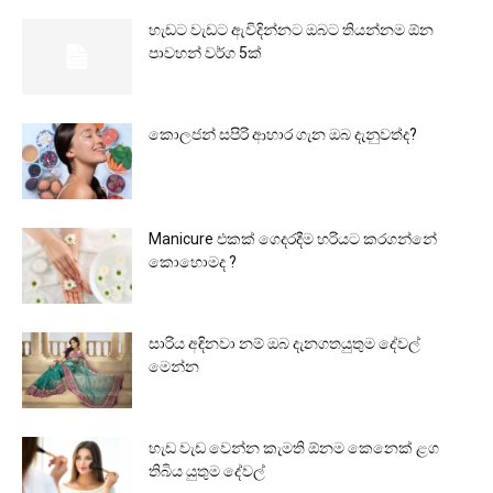
හැඩට වැඩට ඇවිදින්නට ඔබට තියන්නම ඕන
පාවහන් වර්ග 5ක්
කොලජන් සපිරි ආහාර ගැන ඔබ දැනුවත්ද?
Manicure එකක් ගෙදරදීම හරියට කරගන්නේ
කොහොමද ?
සාරිය අඳිනවා නම් ඔබ දැනගතයුතුම දේවල්
මෙන්න
හැඩ වැඩ වෙන්න කැමති ඕනම කෙනෙක් ළග
තිබිය යුතුම දේවල්