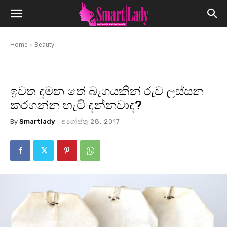
Home
Beauty
ඉවත දමන තේ බෑගයකින් රුව ලස්සන
කරගන්න හැටි දන්නවාද?
By
Smartlady
අගෝස්තු 28, 2017