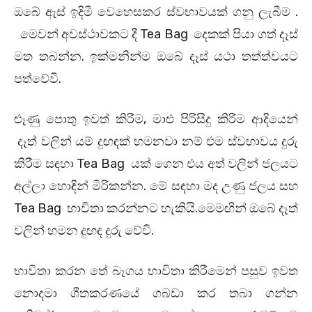
ඔබේ ඇස් ඉදිමී වෙහෙසකර ස්වභාවයක් ගනු ලැබීම .
මෙවන් අවස්ථාවකට දී Tea Bag දෙකක් පියා ගත් දෑස්
මත තබන්න. ඉක්මනින්ම ඔබේ දෑස් යථා තත්ත්වයට
පත්වේවි.
ළූණු පොතු ඉවත් කිරීම, මාළු පිරිසිදු කිරීම ආදියෙන්
දෑත් වලින් යම් දුඟඳක් හමනවා නම් එම ස්වභාවය දුරු
කිරීම සඳහා Tea Bag යක් ගෙන එය අත් වලින් ජලයට
අල්ලා හොඳින් මිරිකන්න. මේ සඳහා මද උණු ජලය සහ
Tea Bag භාවිතා කරන්නට හැකියි.මෙමඟින් ඔබේ දෑත්
වලින් හමන දුඟඳ දුරු වේවි.
භාවිතා කරන තේ බෑගය භාවිතා කිරීමෙන් පසුව ඉවත
නොදමා ශීතකරණයේ ගබඩා කර තබා ගන්න