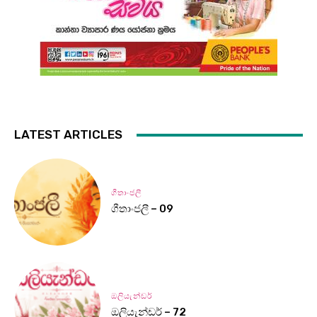
LATEST ARTICLES
ගීතාංජලී
ගීතාංජලී – 09
ඔලියැන්ඩර්
ඔලියැන්ඩර් – 72