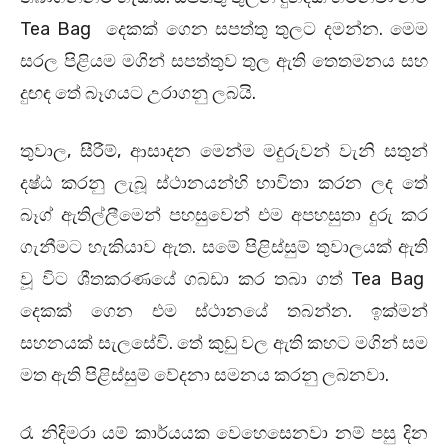
Tea Bag දෙකක් ගෙන සපත්තු තුලට දමන්න. මෙම
සරල පිළියම මගින් සපත්තුව තුල ඇති තෙතමනය සහ
දුඟඳ තේ බෑගයට උරාගනු ලබයි.
තුවාල, සීරීම්, ආසාදන මෙන්ම මදුරුවන් වැනි සතුන්
දෂ්ඨ කරනු ලැබූ ස්ථානයන්හි භාවිතා කරන ලද තේ
බෑග් ඇතිල්ලීමෙන් පහසුවෙන් එම අපහසුතා දුරු කර
ගැනීමට හැකියාව ඇත. සමේ පිළිස්සුම් තුවාලයක් ඇති
වූ විට ශීතකරණයේ ගබඩා කර තබා ගත් Tea Bag
දෙකක් ගෙන එම ස්ථානයේ තබන්න. ඉක්මන්
සහනයක් සැලසේවි. තේ කුඩු වල ඇති කහට මගින් සම
මත ඇති පිළිස්සුම් වේදනා සමනය කරනු ලබනවා.
රෑ නිදිමරා යම් කාර්යයක වෙහෙසෙනවා නම් පසු දින