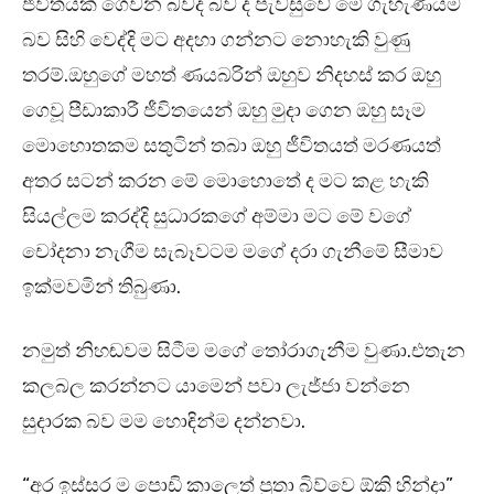
ජීවිතයක් ගෙවන බවද බව ද පැවසුවේ මේ ගැහැණියම
බව සිහි වෙද්දි මට අදහා ගන්නට නොහැකි වුණු
තරම්.ඔහුගේ මහත් ණයබරින් ඔහුව නිදහස් කර ඔහු
ගෙවූ පීඩාකාරී ජීවිතයෙන් ඔහු මුදා ගෙන ඔහු සෑම
මොහොතකම සතුටින් තබා ඔහු ජීවිතයත් මරණයත්
අතර සටන් කරන මේ මොහොතේ ද මට කළ හැකි
සියල්ලම කරද්දි සුධාරකගේ අම්මා මට මේ වගේ
චෝදනා නැගීම සැබෑවටම මගේ දරා ගැනීමේ සීමාව
ඉක්මවමින් තිබුණා.
නමුත් නිහඬවම සිටීම මගේ තෝරාගැනීම වුණා.එතැන
කලබල කරන්නට යාමෙන් පවා ලැජ්ජා වන්නෙ
සුදාරක බව මම හොඳින්ම දන්නවා.
“අර ඉස්සර ම පොඩි කාලෙත් පුතා බිව්වෙ ඕකි හින්දා”