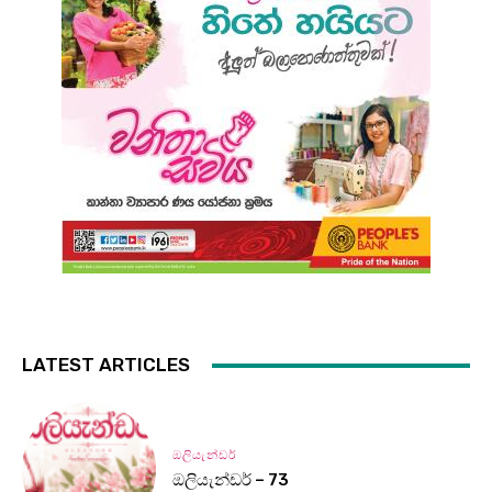
LATEST ARTICLES
ඔලියැන්ඩර්
ඔලියැන්ඩර් – 73