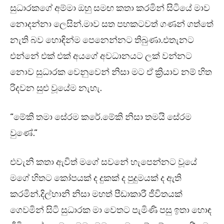
සුධාරකගේ අම්මා ඔහු සමඟ කතා කරමින් සිටියේ මාව
නොදන්නා ලෙසින්.මාව සත පහකටවත් ගණන් ගත්තේ
නැති බව හොඳින්ම පෙනෙන්නට තිබුණා.එතැනට
එන්නේ එක් එක් අයගේ අවධානයට ලක් වන්නට
නොව සුධාරක වෙනුවෙන් නිසා මට ඒ ක්‍රියාව නම් හිත
රිදවන සුළු වූයේම නැහැ.
“මේකි තමා සේරම කරේ.මේකි නිසා තමයි සේරම
වුණේ.”
එවැනි කතා ඇවිත් මගේ සවනේ හැපෙන්නට වූයේ
මගේ හිතට කෝපයක් ද දුකක් ද පුදුමයක් ද ඇති
කරමින්.දිල්හානි නිසා මහත් පීඩාකාරී ජීවිතයක්
ගෙවමින් සිටි සුධාරක මා වෙතට පැමිණි පසු ඉතා හොඳ