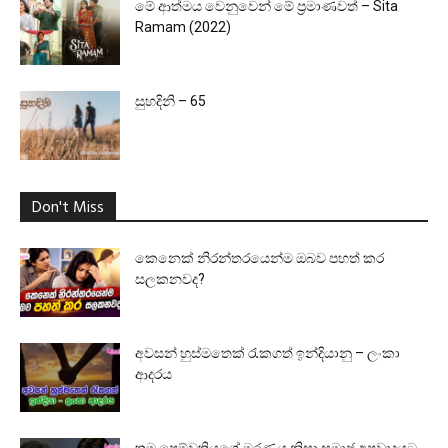
මේ ආත්මය වෙනුවෙන් මේ ප්‍රමාණවත් – Sita
Ramam (2022)
සුහදිනි – 65
Don't Miss
කෙනෙක් නිරන්තරයෙන්ම ඔබව පහත් කර
සලකනවද?
අවසන් හුස්මතෙක් රැකගත් ඉන්දියානු – ලංකා
ආදරය