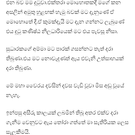
එන බව මම දුටුවා.එක්තරා මොහොතකදී මගේ කන
අසලින් අමුතු හුළඟක් හැමු බවක් මට දැනුණේ ඒ
මොහොතේ දී.ඒ කුමක්දැයි මට දැන ගන්නට ලැබුණේ
එය දුටු කණිෂ්ඨ නිලධාරියෙක් මට එය පැවසූ නිසා.
සුධාරකගේ අම්මා මට පාරක් ගසන්නට තැත් දරා
තිබුණා.එය මට නොවැදුණත් ඇය එවැනි උත්සාහයක්
දරා තිබුණා.
මේ මහා වෛරය දවසින් දවස වැඩි වූවා මිස අඩු වූයේ
නැහැ.
ඉන්පසු අසීරු කාලයක් ලබමින් තිබූ අතර එක්ව දරා
ගැනීම වෙනුවට ඇය තෝරා ගත්තේ මා සැතිරියක ලෙස
සැලකීමයි.