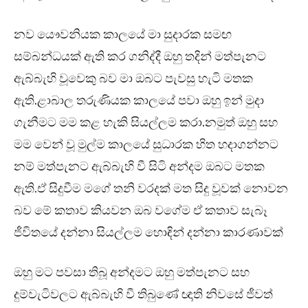
නව යෞවනියක කාලයේ මා සුදාරක සමඟ
සම්බන්ධයක් ඇති කර ගනිද්දී ඔහු තදින් මත්පැනට
ඇබ්බැහි වූවෙකු බව මා ඔබට පැවසු හැටි මතක
ඇති.ළාබාල තරුණියක කාලයේ පවා ඔහු ඉන් මුදා
ගැනීමට මම කළ හැකි සියල්ලම කරා.නමුත් ඔහු සහ
මම වෙන් වූ මුල්ම කාලයේ සුධාරක හිත හදාගන්නට
නම් මත්පැනට ඇබ්බැහි වී සිටි අන්දම ඔබට මතක
ඇති.ඒ සිදුවීම මගේ තනි වරදක් මත සිදු වූවක් නොවන
බව මේ කතාව කියවන ඔබ වගේම ඒ කතාව සැබෑ
ජීවිතයේ දන්නා සියල්ලම හොඳින් දන්නා කාරණාවක්
ඔහු මට පවසා තිබූ අන්දමට ඔහු මත්පැනට සහ
දුම්වැටිවලට ඇබ්බැහි වී තිබුණේ ඥාති නිවසේ ජීවත්