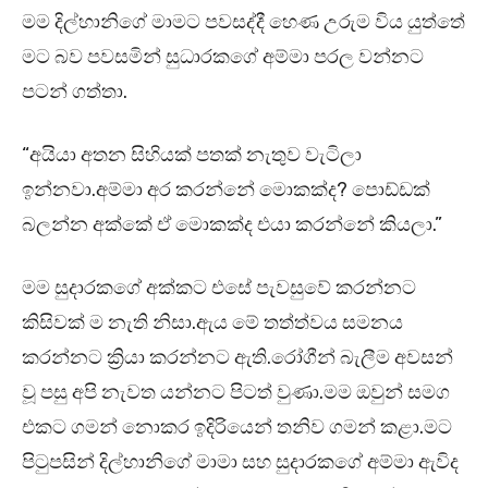
මම දිල්හානිගේ මාමට පවසද්දී හෙණ උරුම විය යුත්තේ
මට බව පවසමින් සුධාරකගේ අම්මා පරල වන්නට
පටන් ගත්තා.
“අයියා අතන සිහියක් පතක් නැතුව වැටිලා
ඉන්නවා.අම්මා අර කරන්නේ මොකක්ද? පොඩ්ඩක්
බලන්න අක්කේ ඒ මොකක්ද එයා කරන්නේ කියලා.”
මම සුදාරකගේ අක්කට එසේ පැවසුවේ කරන්නට
කිසිවක් ම නැති නිසා.ඇය මේ තත්ත්වය සමනය
කරන්නට ක්‍රියා කරන්නට ඇති.රෝගීන් බැලීම අවසන්
වූ පසු අපි නැවත යන්නට පිටත් වුණා.මම ඔවුන් සමග
එකට ගමන් නොකර ඉදිරියෙන් තනිව ගමන් කළා.මට
පිටුපසින් දිල්හානිගේ මාමා සහ සුදාරකගේ අම්මා ඇවිද