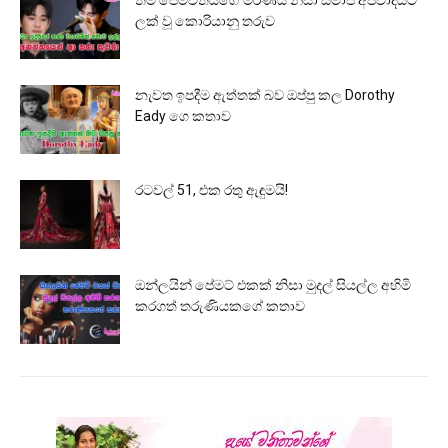
තම පෙම්වතියගේ මරණය නිසා සමාජ අපවාදයට
ලක් වූ කොරියානු තරුව
නැවත ඉපදීම ඇත්තක් බව ඔප්පු කල Dorothy
Eady ගෙ කතාව
රටවල් 51, එක රතු ඇඳුමයි!
ඔන්ලයින් පේමට් එකක් නිසා මුදල් සියල්ල අහිමි
කරගත් තරුණියකගේ කතාව