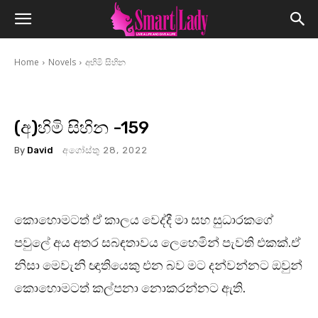
Home
Novels
අහිමි සිහින
(අ)හිමි සිහින -159
By
David
අගෝස්තු 28, 2022
කොහොමටත් ඒ කාලය වෙද්දී මා සහ සුධාරකගේ
පවුලේ අය අතර සබඳතාවය ලෙහෙමින් පැවති එකක්.ඒ
නිසා මෙවැනි ඥාතියෙකු එන බව මට දන්වන්නට ඔවුන්
කොහොමටත් කල්පනා නොකරන්නට ඇති.