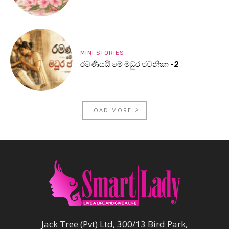
MINI STORIES
රමණීයයි මේ මධුර ජවනිකා -2
LOAD MORE
Jack Tree (Pvt) Ltd, 300/13 Bird Park,