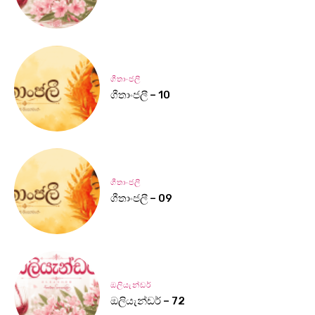
ගීතාංජලී
ගීතාංජලී – 10
ගීතාංජලී
ගීතාංජලී – 09
ඔලියැන්ඩර්
ඔලියැන්ඩර් – 72