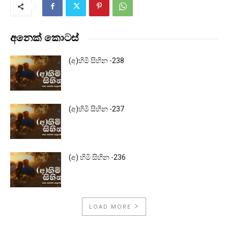
අනෙක් කොටස්
(අ)හිමි සිහින -238
(අ)හිමි සිහින -237
(අ) හිමි සිහින -236
LOAD MORE