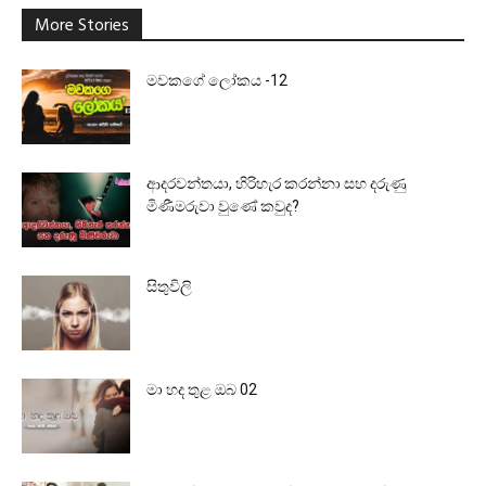
More Stories
මවකගේ ලෝකය -12
ආදරවන්තයා, හිරිහැර කරන්නා සහ දරුණු
මිණීමරුවා වුණේ කවුද?
සිතුවිලි
මා හද තුළ ඔබ 02