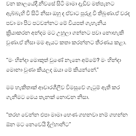
වන කාලයේදී.නිවසේ සිටි මාමා දැඩිව මත්පැනට
ඇබ්බැහි වී සිටි නිසා ඔහු ද ඒවාට පුරුදු වී තිබුණා.ඒ වරද
පවා මා පිට පටවන්නට මේ වියපත් ගැහැනිය
ක්‍රියාකරන අන්දම මට උහුලා ගන්නට පවා නොහැකි
වුණා.ඒ නිසා මම ඇයට කතා කරන්නට තීරණය කළා.
“මං හින්දා මොකුත් වුණේ නෑනෙ අම්මේ? මං හින්දා
මොනා වුණා කියලද ඔයා මේ කියන්නේ.”
මම හැකිතාක් ආචාරශීලීව විමසුවේ ගැටුම් ඇති කර
ගැනීමට මෙය තැනක් නොවන නිසා.
“තරහ වෙන්න එපා මාමා හෙණ ගහනවා නම් ගහන්න
ඕන මට නෙවෙයි දිල්හානිට”