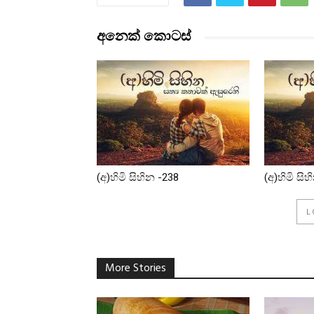
අනෙක් කොටස්
(අ)හිමි සිහින -238
(අ)හිමි සි
L
More Stories