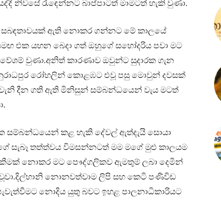
්දී නිවසේ රැඳෙන්නට බාප්පාටත් මාමටත් හැකි වුණා.
ිසිදු සබඳතාවයක් ඇති නොකර ගන්නට මේ කාලයේ
මා සමඟ එක යහන බෙදා ගත් ඔහුගේ සහෝදරිය පවා මට
වේශම් වුණා.අනිත් කාරණාව ඔවුන්ට සුදාරක ගැන
අනුරාධපුර රෝහලින් කොළඹට එවූ පසු මොවුන් දවසක්
එවැනි දීන ගති ඇති මිනිසුන් සම්බන්ධයෙන් වැය මටත්
ා.
ාරක සම්බන්ධයෙන් කළ හැකි දේවල් ඇත්දැයි සොයා
ුගේ සැබෑ තත්ත්වය විමසන්නටත් මම මගේ මුළු කාලයම
 තැකීමක් නොකර මට පෞද්ගලිකව ඇමතුම් ලබා දෙමින්
වා.දිල්හානි නොනවත්වාම ලිපි සහ කෙටි පණිවිඩ
 පැවැත්වීමට නොදිය යුතු බවට ඉහළ පාලනාධිකාරියට