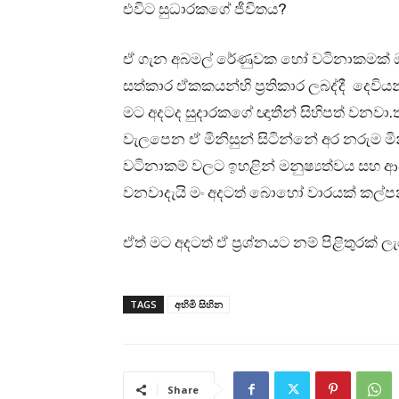
එවිට සුධාරකගේ ජීවිතය?
ඒ ගැන අබමල් රේණුවක හෝ වටිනාකමක් ඔව
සත්කාර ඒකකයන්හි ප්‍රතිකාර ලබද්දී දෙවිය
මට අදටද සුදාරකගේ ඥාතීන් සිහිපත් වනවා
වැලපෙන ඒ මිනිසුන් සිටින්නේ අර නරුම මි
වටිනාකම් වලට ඉහළින් මනුෂ්‍යත්වය සහ
වනවාදැයි මං අදටත් බොහෝ වාරයක් කල්
ඒත් මට අදටත් ඒ ප්‍රශ්නයට නම් පිළිතුරක් 
TAGS
අහිමි සිහින
Share