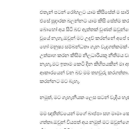
එතැන් පටන් රෝහලට යාම කිසිසේත් ම සාර
එසේ සුදාරක බලන්නට යාම කිසි සේත්ම ක
බොහෝ අය සිටි බව ඇත්තක් වුණත් ඔවුන්
වූයේ නැහැ.ඔවුන් මට උදව් කරන්නේ අපේ 
හෝ මනුෂ්‍ය සම්බන්ධතා ගැන වැදගත්කමක
උත්සාහ කරන කිසිම නිලධාරියකු නීතිමය
නැහැ.මට ඉතාම කෙටි දින කිහිපයකින් මා අසල
ආකාරයෙන් වන බව මම තහවුරු කරගත්තා.
කරන්නට මට බැහැ.
නමුත්, මට ගැහැනියක ලෙස සටන් වැදිය හැකි
මම ඥාතිත්වයෙන් මගේ බාප්පා සහ මාමා
ගත්තා.ඔවුන් වියපත් අය නමුත් මට ඔවුන්ග