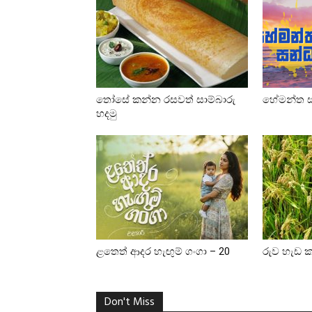
තෝසේ කන්න රසවත් සාම්බාරු
හේමන්ත සන
හදමු
ළතෙත් ආදර හැඟුම් ගංගා – 20
රුව හැඩ ක
Don't Miss