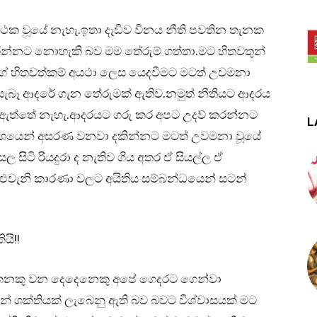
්ථක වූයේ නැහැ.ඉතා දැඩිව විනය නීති පවතින තැනක
රන්නට නොහැකි බව මම තේරුම් ගත්තා.මට හිතවතුන්
ගේ හිතවත්කම් අයථා ලෙස යෙදවීමට මටත් උවමනා
සැබෑ ආදරේ ගැන තේරුමක් ඇතිව.නමුත් නීතියට ආදරය
් ඇත්තේ නැහැ.ආදරයට ගරු කර අපට උදව් කරන්නට
L
 වශයෙන් අසරණ වනවා දකින්නට මටත් උවමනා වූයේ
 සිටි රියදුරා ද නැතිව ගිය අතර ඒ සියල්ල ඒ
එවැනි කාරණා වලට අයිතිය සම්බන්ධයෙන් සටන්
යි!!
 කෙනකු වන දෙදෙනෙකු අපේ ගෙදරට ගෙන්වා
ෙන් ශක්තියක් ලැබෙනු ඇති බව බවට විශ්වාසයක් මට