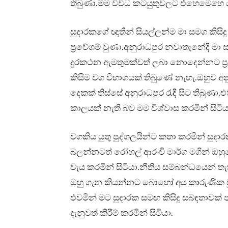
තිබුණා.මම විවිධ කටයුතුවලට එහෙමෙහෙ යද
සුදාරකගේ ඥාතීන් සියල්ලන්ම මා සමග ක
ප්‍රවේශම් වුණා.අනුරාධපුර නවාතැනේදී 
දුරකථන ඇමතුමක්වත් ලබා නොදෙන්නට ප්‍ර
කිසිම වග විභාගයක් තිබුණේ නැහැ.ඔහුව 
දෙකක් තිස්සේ අනුරාධපුර රැඳී සිට තිබුණා.
කාලයක් නැති බව මම විශ්වාස කරමින් සිටිය
වගකිය යුතු පුද්ගලයින්ට කතා කරමින් සුද
බලන්නටත් රෝහල් ආරංචි මාර්ග මගින් ඔහ
වැය කරමින් සිටියා.නීතිය සම්බන්ධයෙන්
ඔහු ගැන කියන්නට බොහෝ අය කාරුණික වූ
එවමින් මට සුදාරක සමඟ කිසිදු සබඳතාවක්
දැනුවත් කිරීම් කරමින් සිටියා.