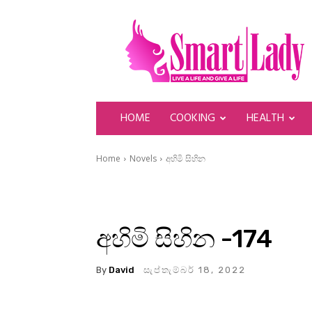
SmartLady
HOME
COOKING
HEALTH
Home
Novels
අහිමි සිහින
අහිමි සිහින -174
By
David
සැප්තැම්බර් 18, 2022