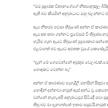
“මම සුදාරක විතානගේගේ නීත්‍යානුකූල බිරි
ඇති බව කියමින් අනුරාධාට ඔහු බලන්නට 
ඇය නිතරම පවසා තිබුණේ අන්න ඒ කාරණාව
ඇය අත තබා ගන්නට ප්‍රවේසම් වී තිබුණා.නම
හැරීම ගැන ඇයට තිබුණේ පුදුමාකාර සන්ත
එළවාගත් බව ඇයට අමතක වූයේ කෙසේදැය
“දැන් මේ ගෙවෙන්නේ අමුතුම වෙලාවක්.ම
හොඳකට වෙන්න බෑ.”
අන්න ඒ කාරණාව පැහැදිලි මනසින් සිතුවා 
හොඳින් දන්නවා.නමුත් ඇස් අන්ධ වූ කෙ
වන්නේ නැහැ.අපි අනුරාධපුර සිටියදී පවා ස
තිබූ බව මා දැනගත්තේ ඉතාම පසුවයි.නමුත