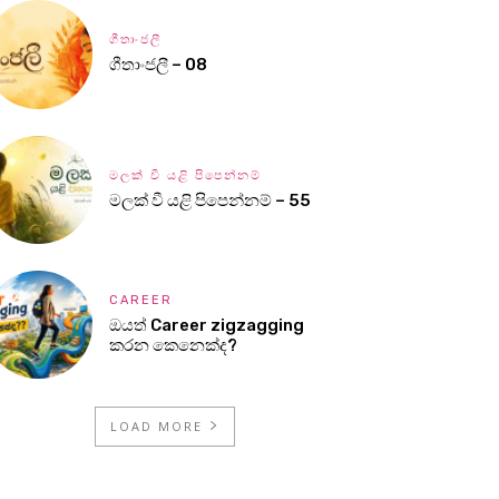
ගීතාංජලී
ගීතාංජලී – 08
මලක් වී යළි පිපෙන්නම්
මලක් වී යළි පිපෙන්නම් – 55
CAREER
ඔයත් Career zigzagging
කරන කෙනෙක්ද?
LOAD MORE