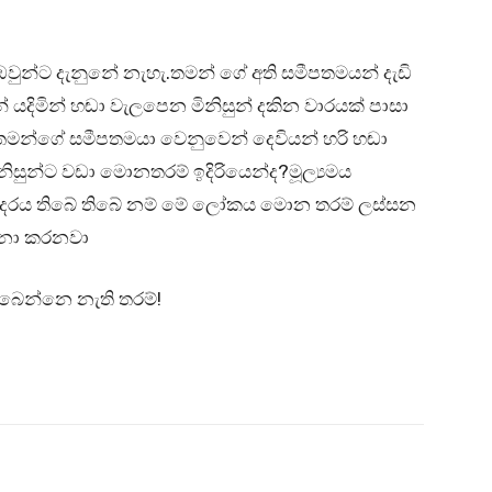
ුන්ට දැනුනේ නැහැ.තමන් ගේ අති සමීපතමයන් දැඩි
න් යදිමින් හඬා වැලපෙන මිනිසුන් දකින වාරයක් පාසා
.තමන්ගේ සමීපතමයා වෙනුවෙන් දෙවියන් හරි හඬා
නිසුන්ට වඩා මොනතරම් ඉදිරියෙන්ද?මූල්‍යමය
 ආදරය තිබේ තිබේ නම් මේ ලෝකය මොන තරම් ලස්සන
පනා කරනවා
ලැබෙන්නෙ නැති තරම්!