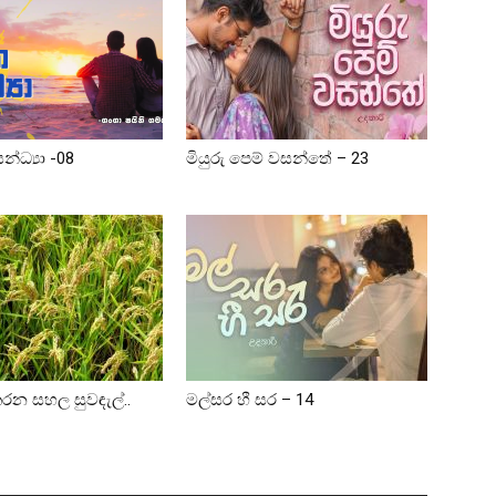
්ධ්‍යා -08
මියුරු පෙම් වසන්තේ – 23
රන සහල සුවඳැල්..
මල්සර හී සර – 14