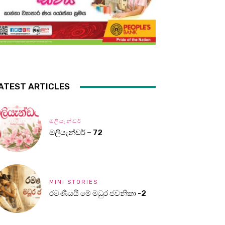
ATEST ARTICLES
ඔලියැන්ඩර්
ඔලියැන්ඩර් – 72
MINI STORIES
රමණීයයි මේ මධුර ජවනිකා -2