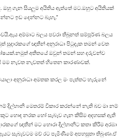
ඳ. ඔහු ගැන සියලුම අයිතිය ඇත්තේ මට.ඔහුට අයිතියක්
එන්නට ඉඩ දෙන්නට බැහැ.”
යි.ඇය අම්මාට බලය පවරා තිබුනත් සම්පූර්ණ බලය
ුත් සුදාරකගේ ඥාතීන් අනුරාධා පිටුදැක තමන් වෙත
ෝෂයක්.නමුත් අතීතයේ ඔවුන් තමන් සහ දරුවන්ව
ි මම නැවත නැවතත් හිතෙන කාරණාවක්.
ෙයාලා අනුරාධා අමතක කරල මං පැත්තට හැරුනේ
නම් දිල්හානි මෙතරම් විකාර කරන්නේ නැති බව මා නම්
නෙකුට හොඳ නරක හෝ සැබෑව ගැන කිසිම අදහසක් ඇති
ුදාරකගේ ඥාතීන් මට හොරා දිල්හානිට කතා කිරීම අරඹා
් ඇයට සැබෑවටම මව් රට පැමිණීමේ අපහසුතා තිබුණා.ඒ