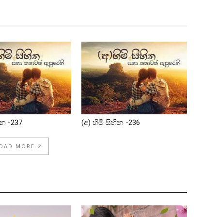
හින -237
(අ) හිමි සිහින -236
OAD MORE