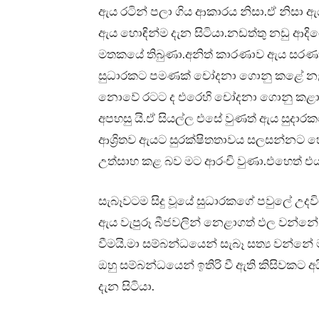
ඇය රටින් පලා ගිය ආකාරය නිසා.ඒ නිසා 
ඇය හොඳින්ම දැන සිටියා.නඩත්තු නඩු ආදි
මතකයේ තිබුණා.අනිත් කාරණාව ඇය සරණා
සුධාරකට පමණක් චෝදනා ගොනු කළේ නැ
නොවේ රටට ද එරෙහි චෝදනා ගොනු කළා.එ
අපහසු යි.ඒ සියල්ල එසේ වුණත් ඇය සුදාරකග
ආශ්‍රිතව ඇයට සුරක්ෂිතතාවය සලසන්නට හ
උත්සාහ කළ බව මට ආරංචි වුණා.එහෙත් 
සැබෑවටම සිදු වූයේ සුධාරකගේ පවුලේ උදවිය
ඇය වැපුරූ බීජවලින් නෙළාගත් ඵල වන්නේ 
වීමයි.මා සම්බන්ධයෙන් සැබෑ සත්‍ය වන්නේ
ඔහු සම්බන්ධයෙන් ඉතිරි වී ඇති කිසිවකට 
දැන සිටියා.