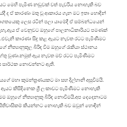
ඇයට මෙහි පැමිණ නඩුවක් වත් පැවරිය නොහැකි බව
යේදී ද ඒ කාරණා මතු වූ ආකාරය ගැන මට ඉතා හොඳින්
ගතයෙකු ලෙස රටින් පලා යාමේදී ඒ සම්බන්ධයෙන්
හැ.ඇය ඒ වෙනුවට ඔහුගේ පාලනාධිකාරියට පමණක්
වැනි කාරණා සිදු කළ ඇයට නැවත රටට පැමිණීමට
ේ නීත්‍යානුකූල බිරිඳ වීම ඔහුගේ රැකියා ස්ථානය
ේතු වුණා.නමුත් ඇය නැවත මව් රටට පැමිණීමට
එය සාර්ථක නොවන්නට ඇති.
ගේ මහා කුමන්ත්‍රණයකට මා සහ දිල්හානි අසුවීමයි.
ඇයට කිසිදිනෙක ශ්‍රී ලංකාවට පැමිණීමට නොහැකි
 මම ඔහුගේ නීත්‍යානුකූ බිරිඳ නොවීමයි.අප දෙදෙනාටම
අයිතිවාසිකම් කියන්නට නොහැකි බව ඔවුන් හොඳින්