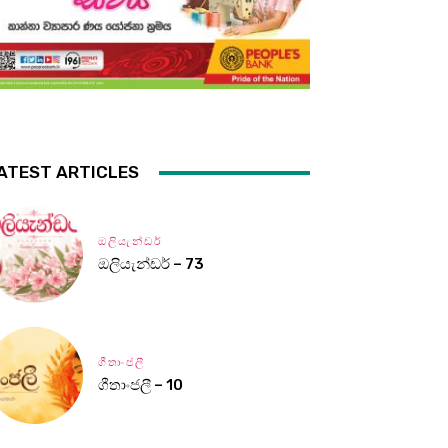
ATEST ARTICLES
ඔලියැන්ඩර්
ඔලියැන්ඩර් – 73
ගීතාංජලී
ගීතාංජලී – 10