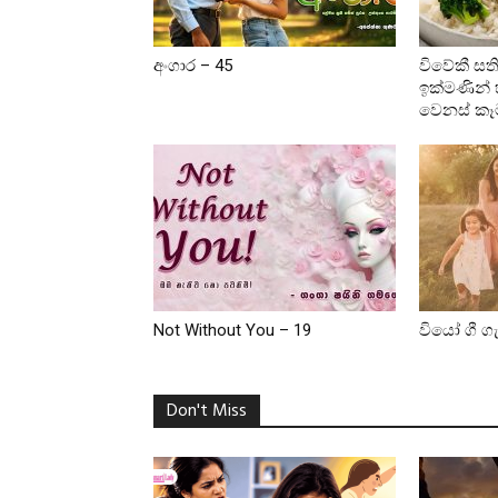
අංගාර – 45
විවේකී සත
ඉක්මණින් 
වෙනස් කෑ
Not Without You – 19
වියෝ ගී ග
Don't Miss