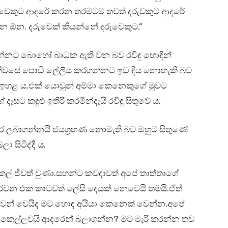
රුවෙකුට ආදරේ කරන තරමටම තවත් දරුවකුට ආදරේ
න ඕන. දරුවෙක් කියන්නේ දරුවෙකුට.”
න්නට බොහෝ බාධක ඇති වන බව රවිඳු හොඳින්
ු නිවසේ පොඩි ලේලිය කරගන්නට ඉඩ දිය නොහැකි බව
ා ඉහළ ය.එක් යොවුන් අම්මා කෙනෙකුගේ මුවට
සට කඳුළු ඉතිරි කරමින්දැයි රවිඳු සිතුවේ ය.
ර ලබාගන්නයි ජයග්‍රහණ නොමැති බව ඔහුට සිතුණේ
 සිටිද්දී ය.
 කල් ජීවත් වුණා.සහන්ට කවදාවත් අපේ තාත්තාගේ
පුරවන එක කාටවත් ලේසි දෙයක් නෙවෙයි තමයි.ඒත්
 පුළුවන් වෙයිද මට හොඳ අයියා කෙනෙක් වෙන්න.අපේ
ටි කෙල්ලවයි ආදරෙන් බලාගන්න? මට මැරි කරන්න තව