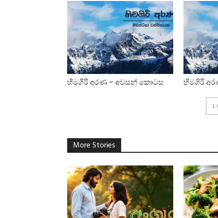
හිමගිරි අරණ – අවසන් කොටස
හිමගිරි අ
L
More Stories