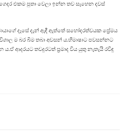
ගෙදර එකම පුතා වෙලා ඉන්න තව සෑහෙන දවස්
මායාගේ දෑසේ දැන් ඇඳී ඇත්තේ සහෝදරත්වයක ප්‍රේමය
ි විශාල ම බර බිම තබා අවසන් ය.හිමාෂාට පවසන්නට
 ය.ඒ ආදරයට තවදුරටත් ප්‍රමාද විය යුතු නැතැයි රවිඳු