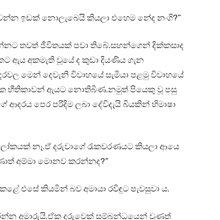
 වෙන්න ඉඩක් නොලැබෙයි කියලා එහෙම නේද නංගි?”
නට තවත් ජීවිතයක් පවා තිබේ.සහන්ගෙන් දික්කසාද
කට ඇය අකමැති වූයේ ද කුඩා දියණිය ගැන
රවල මෙන් දෙවැනි විවාහයේ සැමියා පළමු විවාහයේ
ායික භීතිකාවන් ඇයට නොතිබිණ.නමුත් පියෙකු වූ පසු
 ආදරය පෙර පරිදිම ලබා දේවිදැයි බියකින් හිමාෂා
 ලෝකයක් නෑ.ඒ දරුවාගේ රැකවරණයට කියලා ආයෙ
ණොත් අම්මා මොනව කරන්නද?”
 කළේ එසේ කියමින් බව අමායා රවිඳුට පැවසුවා ය.
්න අමාරුයි.ඒක දරුවෙක් සම්බන්ධයෙන් වුණත්