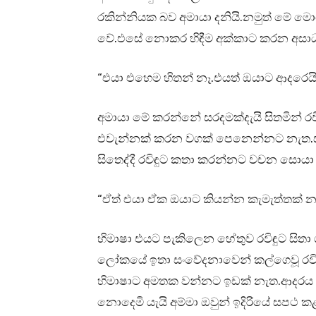
රකින්නියක බව අමායා දනියි.නමුත් මේ 
වේ.එසේ නොකර හිඳීම අක්කාට කරන අසාධ
“එයා එහෙම හිතන් නෑ.එයත් ඔයාට ආදරෙයි
අමායා මේ කරන්නේ සරදමක්දැයි සිතමින් රව
එවැන්නක් කරන වගක් පෙනෙන්නට නැත.ස
සිතෙද්දී රවිඳුට කතා කරන්නට වචන සොයා 
“ඒත් එයා ඒක ඔයාට කියන්න කැමැත්තක් නැ
හිමාෂා එයට පැකිලෙන හේතුව රවිඳුට සිතා
ලෝකයේ ඉතා සංවේදනාවෙන් කල්ගෙවූ රවිඳු
හිමාෂාට අමතක වන්නට ඉඩක් නැත.ආදරය 
නොදෙමි යැයි අම්මා ඔවුන් ඉදිරියේ සපථ