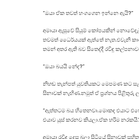
“ඔයා ඒක තවත් හංගගෙන ඉන්නෙ ඇයි?”
අමායා ඇසුවේ සියුම් කෝපයකින් නොවේදැයි
තවමත් ධෛර්යයක් ඇත්තේ නැත.එවැනි කා
තමන් අතර ඇති බව සිතෙද්දී රවිඳු කල්පනා
“ඔයා බයයි නේද?”
නිහඬ තැන්පත් යුවතියකට මෙපමණ කට සැර න
සිනාවක් නැඟිණ.නමුත් ඒ ප්‍රශ්නය පිළිතුරු ලබ
“ඇත්තටම බය හිතෙනවා.මොකද එයාට එහෙම
එයාව යූස් කරනව කියලා.ඒක හරිම නරකයි.
අමායා රවිඳු දෙස බලා සිටියේ සිනාවක් ස