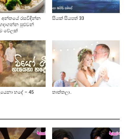
ි අන්තයේ රසවිඳින්න
සියක් සියපත් 33
හදාගන්න පුළුවන්
ම වේලක්
ැයෙනා හදේ – 45
තාත්තලා..