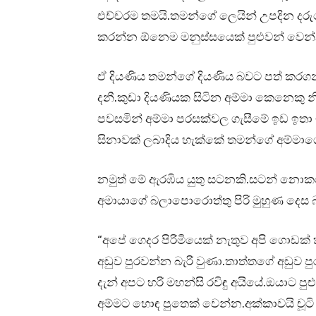
එච්චරම තමයි.තමන්ගේ ලෙයින් උපදින ද
කරන්න ඕනෙම මනුස්සයෙක් පුළුවන් වෙන්
ඒ දියණිය තමන්ගේ දියණිය බවට පත් කරග
දනී.කුඩා දියණියක සිටින අම්මා කෙනෙක
පවසමින් අම්මා පරසක්වල ගැසීමේ ඉඩ ඉත
සිනාවක් ලබාදිය හැක්කේ තමන්ගේ අම්මාගේ දෑ
නමුත් මේ ඇරඹිය යුතු සටනකි.සටන් නොක
අමායාගේ බලාපොරොත්තු පිරි මුහුණ දෙස බලා
“අපේ ගෙදර පිරිමියෙක් නැතුව අපි ගොඩක්
අඩුව පුරවන්න බැරි වුණා.තාත්තගේ අඩුව 
දැන් අපට හරි මහන්සි රවිඳු අයියේ.ඔයාට
අම්මට හොඳ පුතෙක් වෙන්න.අක්කාවයි චූ