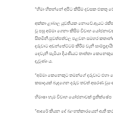
“හිමා හිතන්නේ අපිට කිසිම දවසක එකතු
අක්කා ළාබාල යුවතියක නොවේ.ඇයට රකින්
වූ පසු අම්මා ගෙනා කිසිම විවාහ යෝජනාව
සිතමිනි.පුවත්පත්වල පළවන සමහර කතාන්ද
දරුවාට අඩන්තේට්ටම් කිරීම වැනි සාම්ප්‍රද
දෙවැනි සැමියා දියණියට තාත්තා කෙනෙකුගේ
දැවුණා ය.
“අම්මා කෙනෙකුට තමන්ගේ දරුවාට එහා
කසාදයක් බැඳගෙන දරුව තවත් අසරණ වු
හිමාෂා හැම විවාහ යෝජනාවක් ප්‍රතික්ෂේප
“ආදරේ කියන දේ බලහත්කාරයෙන් ඇති කරන