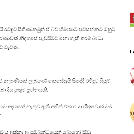
 රවිඳුට සිතිණ.නමුත් ඒ බව හිමාෂාට පවසන්නට ඔහුට
රණාවක් නිදහසේ පැවසීමට නොහැකි තරම් බාධා
වට වැටිණ.
L
ැගණියක් ලැබුණේ කෙසේදැයි සිතද්දී රවිඳුට සියුම්
ා දිය යුතුම ප්‍රශ්නයකි.
 අදහසක් නැතුව ඇති.අනිත් එක එයා හිතුවොත් මම
”
හිතව ය.අක්කා ඈ සම්බන්ධයෙන් බොහෝ සීමා