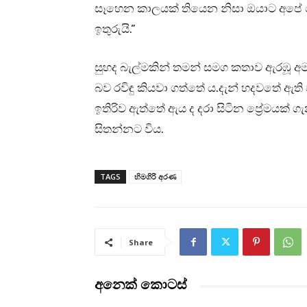
සෑහෙන කාලයක් තියෙන නිසා ඔයාට අපේ 
ඉතුරුයි.”
සුහද බැල්මකින් තමන් සමග කතාව ඇරඹූ අ
බව රවිඳු කියවා ගත්තේ ය.දැන් හදවතේ ඇත
ඉතිරිව ඇත්තේ ඇය ද දරා සිටින ප්‍රේමයක් ගැන
සිතන්නට විය.
TAGS
හිමගිරි අරණ
Share
අනෙක් කොටස්