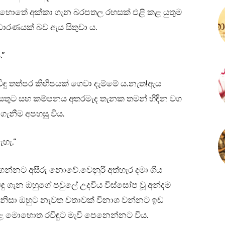
මොහොතේ අක්කා ගැන බරපතල රහසක් එළි කළ යුතුම
ාරණයක් බව ඇය සිතුවා ය.
.”
ිඳු තත්පර කිහිපයක් ගෙවා දැම්මේ ය.නැත!ඇය
තුට සහ කම්පනය අතරමැද තැනක තමන් හිඳින වග
ගැනීම අපහසු විය.
හැ.”
 ගන්නට අසීරු නොවේ.වෙනුරි අත්හැර දමා ගිය
 ගැන ඔහුගේ පවුලේ උදවිය විස්සෝප වූ අන්දම
නිසා ඔහුට නැවත වතාවක් විනාශ වන්නට ඉඩ
 කළ මොහොත රවිඳුට මැවී පෙනෙන්නට විය.