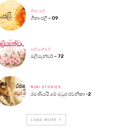
ගීතාංජලී
ගීතාංජලී – 09
ඔලියැන්ඩර්
ඔලියැන්ඩර් – 72
MINI STORIES
රමණීයයි මේ මධුර ජවනිකා -2
LOAD MORE