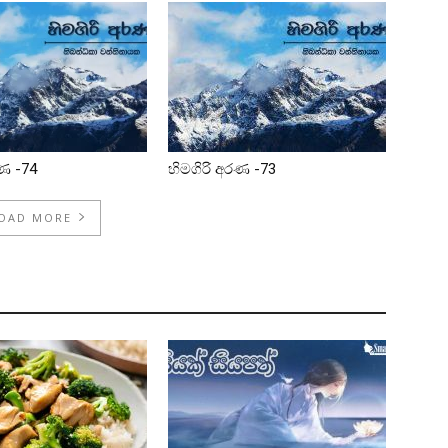
රණ -74
හිමගිරි අරණ -73
OAD MORE