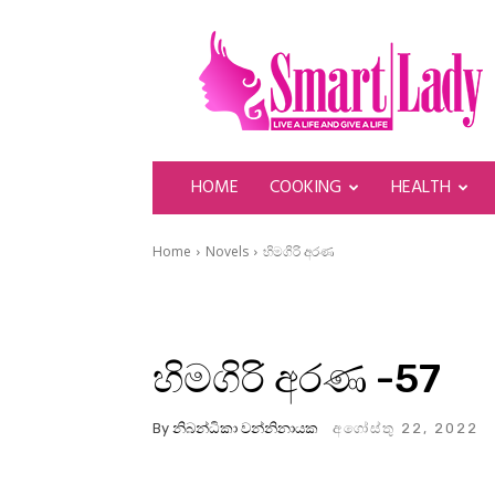
SmartLady
HOME
COOKING
HEALTH
Home
Novels
හිමගිරි අරණ
හිමගිරි අරණ -57
By
නිබන්ධිකා වන්නිනායක
අගෝස්තු 22, 2022