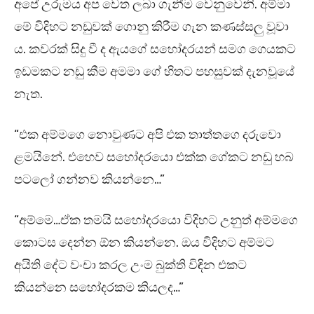
අපේ උරුමය අප වෙත ලබා ගැනීම වෙනුවෙනි. අම්මා
මේ විදිහට නඩුවක් ගොනු කිරීම ගැන කණස්සලු වූවා
ය. කවරක් සිදු වී ද ඇයගේ සහෝදරයන් සමග ගෙයකට
ඉඩමකට නඩු කීම අමමා ගේ හිතට පහසුවක් දැනවූයේ
නැත.
“එක අම්මගෙ නොවුණට අපි එක තාත්තගෙ දරුවො
ළමයිනේ. එහෙව සහෝදරයො එක්ක ගේකට නඩු හබ
පටලෝ ගන්නව කියන්නෙ…”
“අම්මෙ…ඒක තමයි සහෝදරයො විදිහට උනුත් අම්මගෙ
කොටස දෙන්න ඕන කියන්නෙ. ඔය විදිහට අම්මට
අයිති දේට වංචා කරල උංම බුක්ති විඳින එකට
කියන්නෙ සහෝදරකම කියලද…”