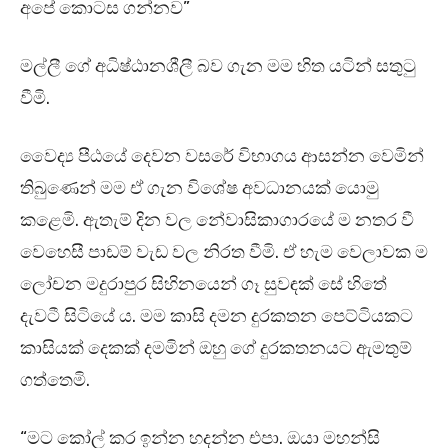
අපේ කොටස ගන්නව”
මල්ලී ගේ අධිෂ්ඨානශීලී බව ගැන මම හිත යටින් සතුටු
වීමි.
වෛද්‍ය පීඨයේ දෙවන වසරේ විභාගය ආසන්න වෙමින්
තිබුණෙන් මම ඒ ගැන විශේෂ අවධානයක් යොමු
කළෙමි. ඇතැම් දින වල නේවාසිකාගාරයේ ම නතර වී
වෙහෙසී පාඩම් වැඩ වල නිරත වීමි. ඒ හැම වෙලාවක ම
ලෝචන මදුරාපුර සිහිනයෙන් ගෑ සුවඳක් සේ හිතේ
දැවටී සිටියේ ය. මම කාසි දමන දුරකතන පෙට්ටියකට
කාසියක් දෙකක් දමමින් ඔහු ගේ දුරකතනයට ඇමතුම්
ගත්තෙමි.
“මට කෝල් කර ඉන්න හදන්න එපා. ඔයා මහන්සි