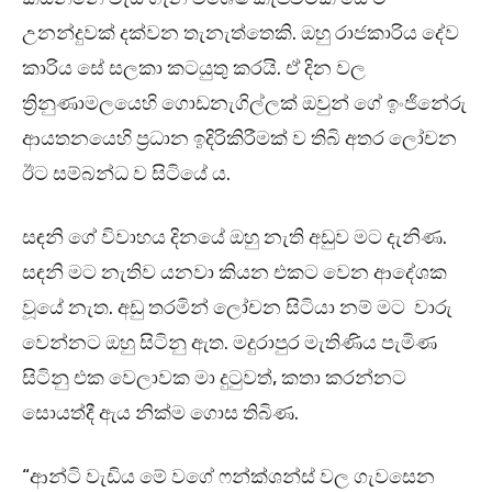
උනන්දුවක් දක්වන තැනැත්තෙකි. ඔහු රාජකාරිය දේව
කාරිය සේ සලකා කටයුතු කරයි. ඒ දින වල
ත්‍රිනුණාමලයෙහි ගොඩනැගිල්ලක් ඔවුන් ගේ ඉංජිනේරු
ආයතනයෙහි ප්‍රධාන ඉදිරිකිරීමක් ව තිබි අතර ලෝචන
ඊට සම්බන්ධ ව සිටියේ ය.
සඳනි ගේ විවාහය දිනයේ ඔහු නැති අඩුව මට දැනිණ.
සඳනි මට නැතිව යනවා කියන එකට වෙන ආදේශක
වූයේ නැත. අඩු තරමින් ලෝචන සිටියා නම් මට වාරු
වෙන්නට ඔහු සිටිනු ඇත. මදුරාපුර මැතිණිය පැමිණ
සිටිනු එක වෙලාවක මා දුටුවත්, කතා කරන්නට
සොයත්දී ඇය නික්ම ගොස තිබිණ.
“ආන්ටි වැඩිය මේ වගේ ෆන්ක්ශන්ස් වල ගැවසෙන