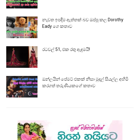
නැවත ඉපදීම ඇත්තක් බව ඔප්පු කල Dorothy
Eady ගෙ කතාව
රටවල් 51, එක රතු ඇඳුමයි!
ඔන්ලයින් පේමට් එකක් නිසා මුදල් සියල්ල අහිමි
කරගත් තරුණියකගේ කතාව