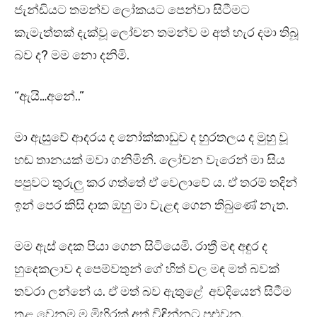
ජැන්ඩියට තමන්ව ලෝකයට පෙන්වා සිටීමට
කැමැත්තක් දැක්වූ ලෝචන තමන්ව ම අත් හැර දමා තිබූ
බව ද? මම නො දනිමි.
“ඇයි…අනේ..”
මා ඇසුවේ ආදරය ද නෝක්කාඩුව ද හුරතලය ද මුහු වූ
හඬ තානයක් මවා ගනිමිනි. ලෝචන වැරෙන් මා සිය
පපුවට තුරුලු කර ගත්තේ ඒ වෙලාවේ ය. ඒ තරම් තදින්
ඉන් පෙර කිසි දාක ඔහු මා වැළඳ ගෙන තිබුණේ නැත.
මම ඇස් දෙක පියා ගෙන සිටියෙමි. රාත්‍රී මඳ අඳුර ද
හුදෙකලාව ද පෙම්වතුන් ගේ හිත් වල මඳ මත් බවක්
තවරා ලන්නේ ය. ඒ මත් බව ඇතුළේ අවදියෙන් සිටීම
තුළ වෙනම ම මිහිරක් අත් විඳින්නට පුළුවන.