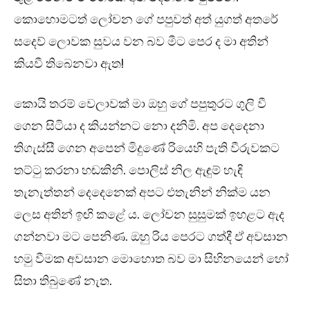
කොහොමටත් ලෝචන ගේ පපුවත් අත් යුගත් අතරේ
සදෙව් ලොවක සුවය වන බව මීට පෙර ද මා අතින්
කියවී තිබෙනවා ඇත!
කොයි තරම් වෙලාවක් මා ඔහු ගේ පපුතුරට ගුලි වී
ගෙන සිටියා ද කියන්නට නො දනිමි. අප දෙදෙනා
තිගැස්සී ගෙන අපෙන් මිදුණේ රියෙහි පැති වීරුවකට
තට්ටු කරනා හඬකිනි. පොලිස් නිල ඇඳුම් හැඳි
තැනැත්තන් දෙදෙනෙක් අපට එතැනින් නික්ම යන
ලෙස අතින් ඉඟි කළේ ය. ලෝචන සුසුමක් ඉහළට ඇද
ගන්නවා මට පෙනිණ. ඔහු රිය පෙරට ගත්දී ඒ අවසාන
හමු වීමක අවසාන මොහොත බව මා සිහිනයෙන් හෝ
සිතා තිබුණේ නැත.