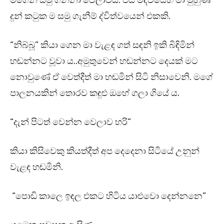
මගෙන් සමු ගන්නා වෙලාවයි. එය මදිවියෙහි මා මුහුණ
දුන් කටුක ම සමු ගැනීම් ද්විත්වයෙන් එකකි.
“නිබ්බූ” කියා ගෙන මා වැළඳ ගත් සඳනි ඉකි බිඳිමින්
හඬන්නට වූවා ය..අමුතුවෙන් හඬන්නට දෙයක් මට
නොවුණේ ඒ වෙත්දීත් මා හඬමින් සිටි නිසාවෙනි. මගේ
පාලනයකින් තොරව කඳුළු ඔහේ ගලා ගියේ ය.
“දැන් පිටත් වෙන්න වෙලාව හරි”
කියා කිසිවෙකු කියත්දීත් අප දෙදෙනා සිටියේ උනුන්
වැළඳ හඬමිනි.
“පොඩි කාලෙ ඉඳල එකට හිටිය යාළුවො දෙන්නනෙ”