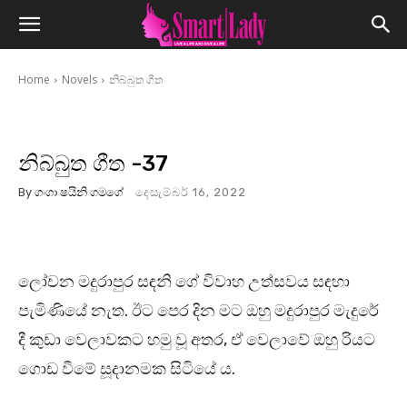
Home
Novels
නිබ්බුත ගීත
නිබ්බුත ගීත -37
By
ගංගා ෂයිනි ගමගේ
දෙසැම්බර් 16, 2022
ලෝචන මදුරාපුර සඳනි ගේ විවාහ උත්සවය සඳහා
පැමිණියේ නැත. ඊට පෙර දින මට ඔහු මදුරාපුර මැදුරේ
දී කුඩා වෙලාවකට හමු වූ අතර, ඒ වෙලාවේ ඔහු රියට
ගොඩ වීමේ සූදානමක සිටියේ ය.