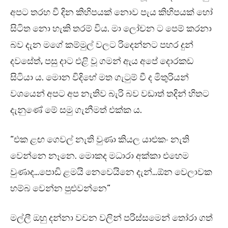
අපට තරහ වී දින කිහිපයක් නොව පැය කිහිපයක් හෝ
සිටිත නො හැකි තරම් විය. මා ලෝචන ට පෙම් කරනා
බව දැන මගේ කම්මුල් වලට රිදෙන්නට පහර දුන්
දවසේත්, පසු දාට එළි වූ ගමන් ඇය අපේ දොරකඩ
සිටියා ය. මොන විදිහේ මත ගැටුම් වී ද මිතුරියන්
වශයෙන් අපට අප නැතිව බැරි බව වඩාත් තදින් හිතට
දැනුණේ මේ සමු ගැනීමත් එක්ක ය.
“එක ළඟ ගෙවල් නැති වුණා කියල යාළුකං නැති
වෙන්නෙ නෑනෙ. මොකද මධාරා අක්කා එහෙම
වුණාද…පොඩි ළමයි නෙවෙයිනෙ දැන්…ඕන වෙලාවක
හම්බ වෙන්න පුළුවන්නෙ”
මල්ලී ඔහු දන්නා වචන වලින් පරිස්සමෙන් තෝරා ගත්