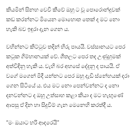
කියමින් සිනහ වෙවී කීවේ ඔහු ට වූ පොරොන්දුවක්
කඩ කරන්නට මියෙන මොහොත තෙක් ද මට නො
හැකි බව ඉඳුරා දැන ගෙන ය.
වහින්නට කිට්ටුව තදින් හිරු පායයි. වස්සානයට පෙර
කටුක ගිම්හානයක් වේ. ශීතලට පෙර තද උණුහුමක්
අත්විඳිනු හැකි ය. වැහි බර අහසේ දේදුනු ද පායයි. ඒ
වගේ මගෙන් මිදී යන්නට පෙර ඔහු දැඩි ස්නේහයක් දරා
ගෙන සිටියේ ය. එය මට නො පෙන්වන්නට ද නො
දනවන්නට ද ඔහු උත්සාහ කළා කියා ද මට හැඟුණේ
ආපසු ඒ දින හා සිදුවීම් ගැන මෙනෙහි කරත්දී ය.
“මං ඔයාට හරි ආදරෙයි”