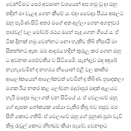
වෙන්වීමට පෙර අවසාන වශයෙන් අප හමු වූ දා ඔහු
තදින් මා වැළඳ ගෙන කීවේ ය. එදා වෛද්‍ය පීඨය අසලට
ඔහු පැමිණ සිටි අතර මගේ අත අල්ලා ගෙන අගනුවර
පාරවල් වල මෝටර් රථය ඔහේ පැද ගෙන ගියේ ය. ඒ
ටික දිනක් හමු වෙන්නට නො හැකිව තිබි නිසායි මා
සිතන්නට ඇත. මම ආදරය හදින් තුරුලු කර ගෙන ඔහු
ට අවනත පෙම්වතිය ව සිටියෙමි. සැන්දෑව මඳ අඳුරේ
නැහැවෙමින් ද නගරය නියොන් එළි වල කෘතිම
ආලෝකයෙන් ආලෝකවත් වෙමින් ද තිබිණ. හුදෙකලා
මගක රිය නතර කළ ලෝචන මදුරාපුර මඳක් ඇලයට
හැරී මදෙස බලා ගත් වන සිටියේ ය. ඒ වෙලාවේ ඔහු
ගේ ඇසක ශෝකයක සේයා වැතිර තිබූ බව පසුව මම
සිහි කොට ගතිමි. ඒ වෙලාවේ ඔහු ගේ මුහුණ පුරා වැවී
තිබූ රැවුල් කොට නිහඬව කියා පෑවේ, වෙනදාට