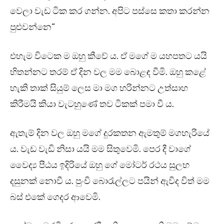
වෙලා වැඩ ටික කර ගන්න. අපිට පස්සෙ කතා කරන්න
පුළුවන්නෙ”
එහැම විටෙක ම ඔහු කීවේ ය. ඒ මගේ ම යහපතට යයි
හිතන්නට තරම් ඒ දින වල මම බොළඳ වීමි. ඔහු කළේ
හැකි තාක් සියුම් ලෙස මා මග හරින්නට උත්සාහ
කිරීමයි කියා වැටහුණේ තව ටිකක් පමා වී ය.
ඇතැම් දින වල ඔහු මගේ දුරකතන ඇමතුම් මගහැරියේ
ය. වැඩ වැඩි නිසා යයි මම සිතුවෙමි. පෙර දී වාගේ
වෛද්‍ය පීඨය ඉදිරියේ ඔහු ගේ මෝටර් රථය සුලභ
දසුනක් නොවී ය. පුංචි බොරැල්ලට පයින් ඇවිද විත් මම
බස් එකේ ගෙදර ආවෙමි.