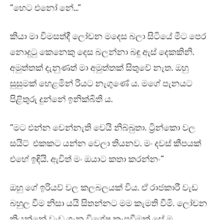
“හෙට එනෝ නේ…”
කියා මා විමසත්දී ලෝචන මදෙස බලා සිටියේ මීට පෙර
නොදුටු කෙනෙකු දෙස බලන්නා බඳු ඇස් දෙකකිනි.
අමුත්තක් දැනුණත් මා අමුත්තක් සිතුවේ නැත. ඔහු
සුසුමක් හෙළමින් රියට නැගුණේ ය. මගේ පැනයට
පිළිතුරු දුන්නේ ඉනික්බිති ය.
“මට එන්න වෙන්නැති වෙයි නිබ්බුතා. ට්‍රින්කො වල
සයිට් එකකට යන්න වෙලා තියනව. මං දවස් කීපයක්
එහේ ඉඳියි. ඇවිත් මං ඔයාට කතා කරන්නං”
ඔහු ගේ ඉරියව් වල කලබලයක් විය. ඒ රාජකාරී වැඩ
බහුල වීම නිසා යයි සිතන්නට මම කැමති වීමි. ලෝචන
කියන්නේ වැඩ ගැන විශේෂ කැපවීමක් සේ ම