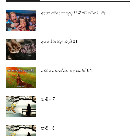
අලුත් අවුරුද්ද අලුත් විදිහට පටන් ගමු
අනෝරා මල් වැහි 01
නම නොදන්නා කඳු පන්ති 04
තාදී – 7
තාදී – 8