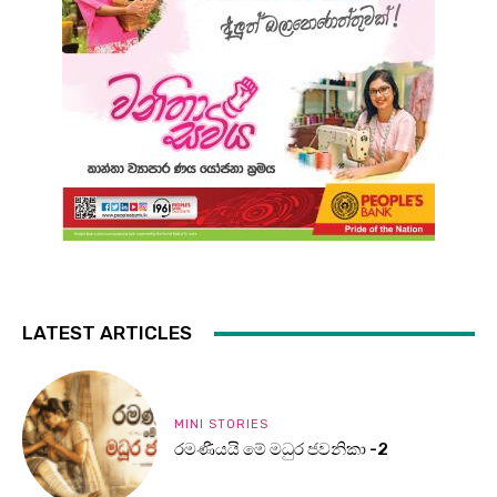
LATEST ARTICLES
MINI STORIES
රමණීයයි මේ මධුර ජවනිකා -2