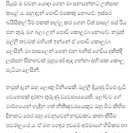
සියුම් ම වචන යොදා ගෙන මා සනසන්නට උත්සාහ
කළේ ය. ඔහු දැන් පොඩි එකෙකු නොවේ. ඉස්සර
බයිසිකල් රිම් එකක් තල්ලු කර ගෙන විත් පාසල් බස් රිය
එන තුරු මග බලා උන් පොඩි කොලුවා නොවේ. නමුත්
මල්ලී තවමත් මහිතේ ඉන්නේ ඒ පොඩි කොලුවා
ලෙසිනි. මා පාසලෙන් ගෙන එන බනිස් ගෙඩිය දකිත්දී
ලස්සන සිනහවක් මුහුණේ ඇඳ ගන්නා අහිංසක කොලු
පැටියා ලෙසිනි.
නමුත් දැන් ඔහු ලොකු මිනිසෙකි. මල්ලී දියුණු වීමේ දැඩි
වෙහෙසක් දරනා තුරුණු ව්‍යවසායයෙකි. ලෝචව ගේ
මාර්ගයෙන් හැඳින ගත් නීතීඥවරයෙකුට ඔහු මීට කිහිප
දිනකට පෙර ඔහු වෙනුවෙන් නඩුවකට කතා කිරීම
පවරාලූයේ ය. ඒ මහ ගෙදර ඉඩමේ අම්මාගේ හිමිකම හා