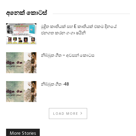
අනෙක් කොටස්
මුද්‍රිත කෘතියක් සහ E කෘතියක් එකම දිනයේ
ජනගත කරන ගංගා ෂයිනි
නිබ්බුත ගීත – අවසන් කොටස
නිබ්බුත ගීත -48
LOAD MORE
More Stories