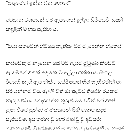
“සතුටෙන් ඉන්න ඕන හොඳේ”
අවසාන වශයෙන් මම ඇයගෙන් ඉල්ලා සිටියෙමි. සඳනි
කඳුළින් ම හිස සැළුවා ය.
“ඔයා සතුටෙන් හිටියෙ නැත්තං මට මැරෙන්න හිතෙයි”
කිසිවෙකු ට නෑසෙන සේ මම ඇයට මුමුණා කීවෙමි.
ඇය මගේ අතක් තද කොට අල්ලා ගත්තා ය. මංගල
රියෙහි නැගී ඇය නික්ම යත්දී මහත් හිස් හැඟීමකින් මා
පිරී යන්නට විය. මල්ලී විත් මා කැටිව ත්‍රීරෝද රියකට
නැගුණේ ය. ගෙදරට එන තුරුත් මම වරින් වර අපේ
ළමා වියේ සුන්දර ම මතකයන් සිහි කොට කඳුළු
සැළුවෙමි. අප තරහා වූ හෝ රණ්ඩු වූ අවස්ථා
ගණනාවකි. විශේෂයෙන් ම තරහා වූයේ සඳනි ය. නමුත්