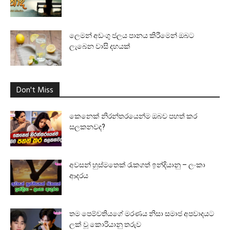
ලෙමන් අඩංගු ජලය පානය කිරීමෙන් ඔබට
ලැබෙන වාසි දහයක්
Don't Miss
කෙනෙක් නිරන්තරයෙන්ම ඔබව පහත් කර
සලකනවද?
අවසන් හුස්මතෙක් රැකගත් ඉන්දියානු – ලංකා
ආදරය
තම පෙම්වතියගේ මරණය නිසා සමාජ අපවාදයට
ලක් වූ කොරියානු තරුව