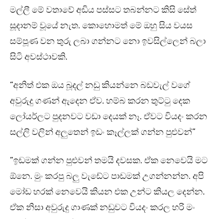
මල්ලී මේ වතාවේ අඩිය පස්සට තබන්නට කිසි සේත්
සූදානම් වූයේ නැත. කොහොමත් මේ ඔහු සිය වයස
සම්පූණ වන තුරු ලබා ගන්නට නො ඉවසිල්ලෙන් බලා
සිටි අවස්ථාවකි.
“අනිත් එක ඔය බූදල් නඩු කියන්නෙ බඩවැල් වගේ
අවුරුදු ගණන් ඇදෙන ඒව. හම්බ කරන තුට්ටු දෙක
ලෝයර්ලට පුදනවට වඩා දෙයක් නෑ. ඒවට වියදං කරන
සල්ලි වලින් අලුතෙන් ඉඩං කෑල්ලක් ගන්න පුළුවන්”
“ඉඩමක් ගන්න පුළුවන් තමයි දවසක. ඒක නෙවෙයි මට
ඕනෙ. මුං කරපු බලු වැඩේට පාඩමක් උගන්නන්න. අපි
මෝඩ හරක් නෙවෙයි කියන එක උන්ට කියල දෙන්න.
ඒක නිසා අවුරුදු ගාණක් නඩුවට වියදං කරල හරි මං