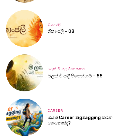
ගීතාංජලී
ගීතාංජලී – 08
මලක් වී යළි පිපෙන්නම්
මලක් වී යළි පිපෙන්නම් – 55
CAREER
ඔයත් Career zigzagging කරන
කෙනෙක්ද?