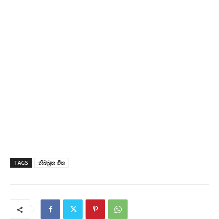
TAGS
නිබ්බුත ගීත