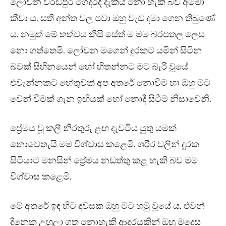
ලෝචන වරඩිපුර ගෙදරදී දැකිය නො හැකි බව අම්මා
කීවා ය. සති අන්ත වල පවා ඔහු වැඩ දමා ගෙන තිබුණේ
ය. නමුත් මේ තත්වය කිසි සේත් ම මම බරපතල ලෙස
නො ගත්තෙමි. ලෝචන මගෙන් දුරකට යමින් සිටින
බවක් සිහිනයෙන් හෝ හිතන්නට මට බැරි වූයේ
එවැන්නකට හේතුවක් අප අතරේ නොවීම හා ඔහු මට
වෙන් වීමක් ගැන ඉඟියක් හෝ නොදී සිටීම නිසාවෙනි.
ප්‍රේමය වූ කලී නිරතුරු ළඟ දැවටිය යුතු යමක්
නොවෙතැයි මම විශ්වාස කළෙමි. ශරීර වලින් දුරක
සිටියාට මනසින් ප්‍රේමය නඩත්තු කළ හැකි බව මම
විශ්වාස කළෙමි.
මේ අතරේ ඉඳ හිට දවසක ඔහු මට හමු වූයේ ය. එවන්
දිනෙක උහුලා ගත නොහැකි ආදරයකින් ඔහු මදෙස