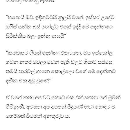
යමෙකු පවසනු ඇසිණ.
“හපොයි ඔව්. ඉඳිකට්ටයි නූලයි වගේ. ඉස්සර උදේට
ඔෆිස් යන්න බස් හෝල්ට් එකේ ඉද්දි මේ දෙන්නගෙ
සිරික්කිය බලං ඉන්න ආසයි”
“කඩේකට ගියත් දෙන්නා එකටනෙ. ඔය ඉස්කෝල
ගමන නතර වෙලා වෙන පැති වලට ගියාට පස්සෙ
තමයි පාරවල් ගානෙ කොල්ලො වගේ මේ දෙන්නව
දකින එක අඩු වුණේ”
ඒ වගේ කතා අප වට කොට එක එක්කෙනා ගේ මුවින්
මිමිනුණි. අවසන අප අපෙන් මිදුණේ හඬා හොඳට ම
හෙම්බත් වීමෙන් අනතුරුව ය.