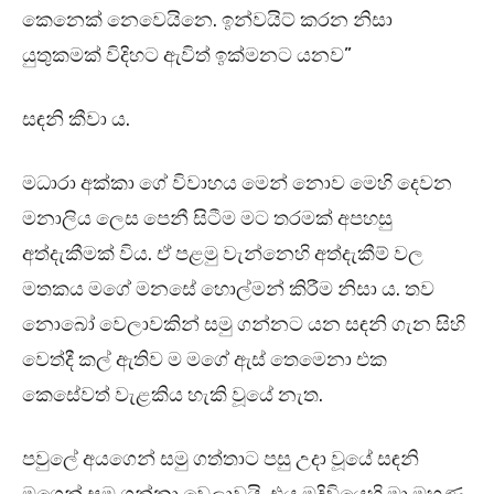
කෙනෙක් නෙවෙයිනෙ. ඉන්වයිට් කරන නිසා
යුතුකමක් විදිහට ඇවිත් ඉක්මනට යනව”
සඳනි කීවා ය.
මධාරා අක්කා ගේ විවාහය මෙන් නොව මෙහි දෙවන
මනාලිය ලෙස පෙනී සිටීම මට තරමක් අපහසු
අත්දැකීමක් විය. ඒ පළමු වැන්නෙහි අත්දැකීම් වල
මතකය මගේ මනසේ හොල්මන් කිරීම නිසා ය. තව
නොබෝ වෙලාවකින් සමු ගන්නට යන සඳනි ගැන සිහි
වෙත්දී කල් ඇතිව ම මගේ ඇස් තෙමෙනා එක
කෙසේවත් වැළකිය හැකි වූයේ නැත.
පවුලේ අයගෙන් සමු ගත්තාට පසු උදා වූයේ සඳනි