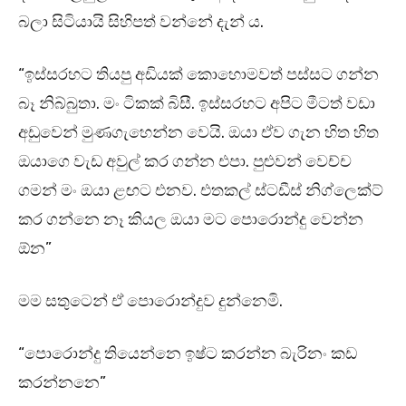
බලා සිටියායි සිහිපත් වන්නේ දැන් ය.
“ඉස්සරහට තියපු අඩියක් කොහොමවත් පස්සට ගන්න
බෑ නිබ්බුතා. මං ටිකක් බිසී. ඉස්සරහට අපිට මීටත් වඩා
අඩුවෙන් මුණගැහෙන්න වෙයි. ඔයා ඒව ගැන හිත හිත
ඔයාගෙ වැඩ අවුල් කර ගන්න එපා. පුළුවන් වෙච්ච
ගමන් මං ඔයා ළඟට එනව. එතකල් ස්ටඩීස් නිග්ලෙක්ට්
කර ගන්නෙ නෑ කියල ඔයා මට පොරොන්දු වෙන්න
ඕන”
මම සතුටෙන් ඒ පොරොන්දුව දුන්නෙමි.
“පොරොන්දු තියෙන්නෙ ඉෂ්ට කරන්න බැරිනං කඩ
කරන්නනෙ”