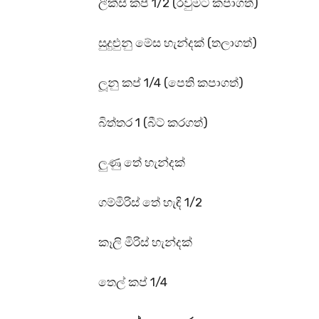
ලීක්ස් කප් 1/2 (රවුමට කපාගත්)
සුදුළුුනු මේස හැන්දක් (තලාගත්)
ලූනු කප් 1/4 (පෙති කපාගත්)
බිත්තර 1 (බීට් කරගත්)
ලුණු තේ හැන්දක්
ගම්මිරිස් තේ හැඳි 1/2
කෑලි මිරිස් හැන්දක්
තෙල් කප් 1/4