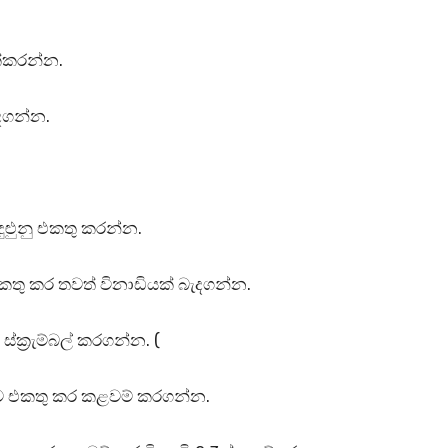
ක්කරන්න.
දගන්න.
ුළුුනු එකතු කරන්න.
 එකතු කර තවත් විනාඩියක් බැදගන්න.
්ක්‍රැම්බල් කරගන්න. (
නු වලට එකතු කර කළවම් කරගන්න.