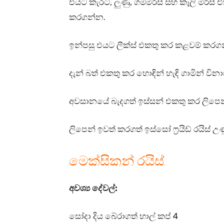
එයට කැරට්, ලුණු, ගම්මිරිස් සහ කෑලි මිරිස
කරගන්න.
ඉන්පසු එයට ලීක්ස් එකතු කර කළවම් කරග
දැන් බත් එකතු කර හොඳින් හැඳි ගාමින් වි
අවසානයේ බැදගත් ඉස්සන් එකතු කර ලිපෙ
ලිපෙන් ඉවත් කරගත් ඉස්සෝ ෆ්‍රයිඩ් රයිස්
මෙක්සිකන් රයිස්
අවශ්‍ය දේවල්:
සෝදා දිය බේරාගත් හාල් කප් 4