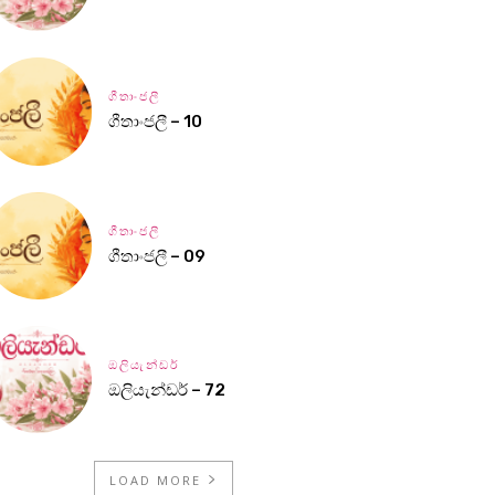
ගීතාංජලී
ගීතාංජලී – 10
ගීතාංජලී
ගීතාංජලී – 09
ඔලියැන්ඩර්
ඔලියැන්ඩර් – 72
LOAD MORE