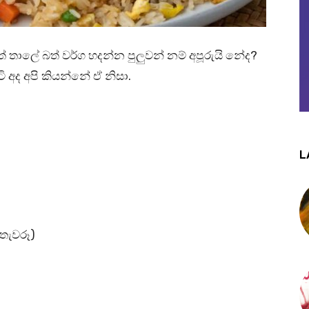
් තාලේ බත් වර්ග හදන්න පුලුවන් නම් අපූරුයි නේද?
 අද අපි කියන්නේ ඒ නිසා.
L
 තැවරූ)