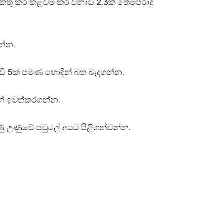
් එකතු කර කළවම් කර විනාඩි 2,3ක් තෙම්පරාදු
න්න.
නාඩි 5ක් පමණ හොඳින් බත බැදගන්න.
න් ඉවත්කරගන්න.
 උණු උණුවේ පවුලේ අයට පිළිගන්වන්න.