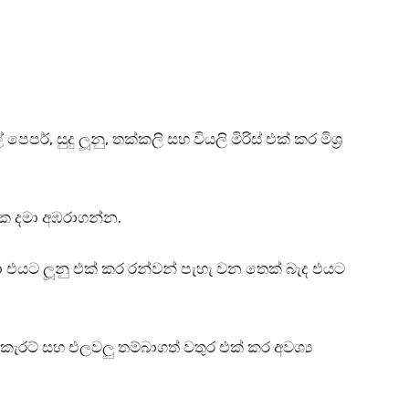
්, සුදු ලූනු, තක්කලි සහ වියලි මිරිස් එක් කර මිශ්‍ර
යක දමා අඹරාගන්න.
 එයට ලූනු එක් කර රන්වන් පැහැ වන තෙක් බැද එයට
කැරට් සහ එලවලු තම්බාගත් වතුර එක් කර අවශ්‍ය