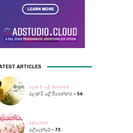
ATEST ARTICLES
මලක් වී යළි පිපෙන්නම්
මලක් වී යළි පිපෙන්නම් – 56
ඔලියැන්ඩර්
ඔලියැන්ඩර් – 73