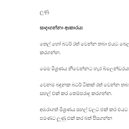
ලුණු
සාදාගන්නා ආකාරය:
තෙල් හෝ බටර් රත් වෙන්න තබා එයට බෙල් පෙපර
කරගන්න.
මෙම මිශ්‍රණය නිවෙන්නට හැර බ්ලෙන්ඩර
වෙනම බඳුනක බටර් ටිකක් රත් වෙන්න තබා
සහල් එක් කර තෙම්පරාදු කරගන්න.
අඹරාගත් මිශ්‍රණය සහල් වලට එක් කර එයට 
පමණට ලුණු එක් කර බත් පිසගන්න