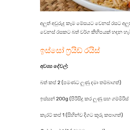
අලුත් අවුරුදු කෑම මේසයට වෙනස් රසට අලුත
වෙනස් රසකට බත් වර්ග කිහිපයක් හදන හැටි
ඉස්සෝ ෆ්‍රයිඩ් රයිස්
අවශ්‍ය දේවල්:
බත් කප් 2 (පමණට ලුණු දමා තම්බාගත්)
ඉස්සන් 200g (පිරිසිදු කර ලුණු සහ ගම්මිරිස්
කැරට් කප් 1 (සිහින්ව දිගට කූරු කපාගත්)