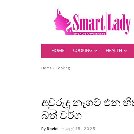
SmartLady
HOME
COOKING
HEALTH
Home
Cooking
අවුරුදු නෑගම් එන 
බත් වර්ග
By
David
අප්‍රේල් 15, 2023