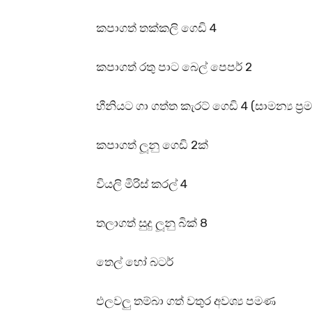
කපාගත් තක්කලි ගෙඩි 4
කපාගත් රතු පාට බෙල් පෙපර් 2
හීනියට ගා ගත්ත කැරට් ගෙඩි 4 (සාමන්‍ය ප්
කපාගත් ලූනු ගෙඩි 2ක්
වියලි මිරිස් කරල් 4
තලාගත් සුදු ලූනු බික් 8
තෙල් හෝ බටර්
එලවලු තම්බා ගත් වතුර අවශ්‍ය පමණ