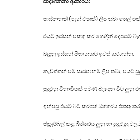
සාදාගන්නා ආකාරය:
සාස්පානක් (පෑන් එකක්) ලිප තබා තෙල් එ
එයට ඉස්සන් එකතු කර හොඳින් දෙපසම බැ
බැදුනු ඉස්සන් පිඟානකට ඉවත් කරගන්න.
නැවත්තන් එම සාස්පානම ලිප තබා, එයට සුද
සුදුළුුනු විනාඩියක් පමණ බැදෙන විට ලූනු
ඉන්පසු එයට බීට් කරගත් බිත්තරය එකතු කර ස
ස්ක්‍රැම්බල් කළ බිත්තරය ලූනු හා සුදුළුු