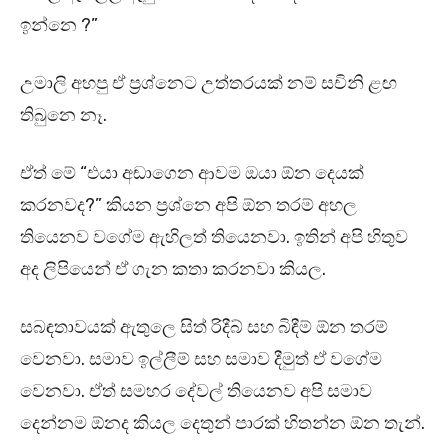
ඉන්නෙ ?”
උමාලි අහපු ඒ ප්‍රශ්නෙට උත්තරයක් නම් සචිනි ළඟ
තිබුනෙ නෑ.
ඒත් මේ “එයා අඬාගෙන ආවම ඔයා ඕන දෙයක්
කරනවද?” කියන ප්‍රශ්නෙ අපි ඕන තරම් අහල
තියෙනව වගේම ඇහිලත් තියෙනවා. ඉතින් අපි හිතුව
අද ලිපියෙන් ඒ ගැන කතා කරනවා කියල.
සබඳතාවයක් ඇතුලෙ සිත් රිදීබ් සහ බිඳීම් ඕන තරම්
වෙනවා. සමාව ඉල්ලීම් සහ සමාව දීමුත් ඒ වගේම
වෙනවා. ඒත් සමහර දේවල් තියෙනව අපි සමාව
දෙන්නම ඕනද කියල දෙතුන් පාරක් හිතන්න ඕන තැන්.