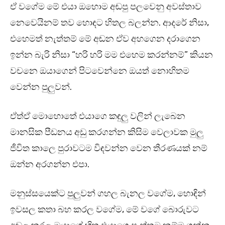
ඒ වගේම මේ එයා ඔහොම අඬපු පලවෙනු අවස්තාව
නෙවෙයිනම් තව හොඳට හිතල බලන්න. ආදරේ නිසා,
එහෙමත් නැත්තම් මේ අඬන ඒව අහගෙන දරාගෙන
ඉන්න බැරි නිසා “හරි හරි මම එහෙම කරන්නම්” කියන
වචනෙ ඔයාගෙන් පිටවෙන්නෙ ඔයත් නොහිතම
වෙන්න පුලුවන්.
ඒත්ඒ මොහොතේ එයාගෙ කඳුලු වලින් ලැබෙන
මානසික පීඩනය අඩු කරගන්න කිසිම වෙලාවක මුලු
ජීවිත කාලෙ පුරාවටම විඳවන්න වෙන තීරණයක් නම්
ඔන්න අරගන්න එපා.
මනුස්සයෙක්ට පුලුවන් ගහල බැනල වගේම, හොඳින්
ඉවසල කතා බහ කරල වගේම, මේ වගේ බොරුවට