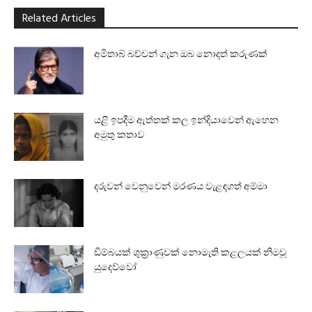
Related Articles
අමිතාබ් බච්චන් ගැන ඔබ නොදත් කරුණක්
යළි ඉපදීම ඇත්තක් කල ඉන්දියාවෙන් ඇහෙන
අමුතු කතාව
දරුවන් වෙනුවෙන් මරණය වැළඳගත් අම්මා
ඩිම්බයක් ශුක්‍රාණුවක් නොමැති කළලයක් නිමවූ
යුදෙව්වෝ