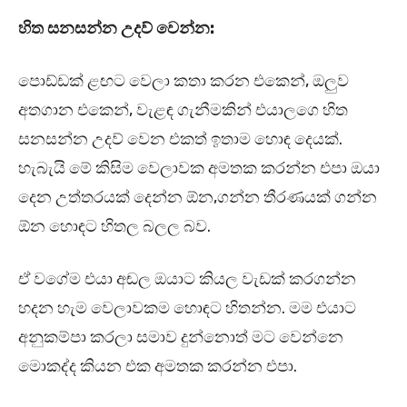
හිත සනසන්න උදව් වෙන්න:
පොඩ්ඩක් ළඟට වෙලා කතා කරන එකෙන්, ඔලුව
අතගාන එකෙන්, වැළඳ ගැනීමකින් එයාලගෙ හිත
සනසන්න උදව් වෙන එකත් ඉතාම හොඳ දෙයක්.
හැබැයි මේ කිසිම වෙලාවක අමතක කරන්න එපා ඔයා
දෙන උත්තරයක් දෙන්න ඕන,ගන්න තීරණයක් ගන්න
ඕන හොඳට හිතල බලල බව.
ඒ වගේම එයා අඬල ඔයාට කියල වැඩක් කරගන්න
හදන හැම වෙලාවකම හොඳට හිතන්න. මම එයාට
අනුකම්පා කරලා සමාව දුන්නොත් මට වෙන්නෙ
මොකද්ද කියන එක අමතක කරන්න එපා.