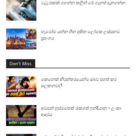
ටැටූ එකක් ගහන්න කලින් මේ ගැනත් දැනගන්න.
හැමෝම යන්න හීන දකින ලෝකෙ ලස්සනම
ප්‍රසංගය
Don't Miss
කෙනෙක් නිරන්තරයෙන්ම ඔබව පහත් කර
සලකනවද?
අවසන් හුස්මතෙක් රැකගත් ඉන්දියානු – ලංකා
ආදරය