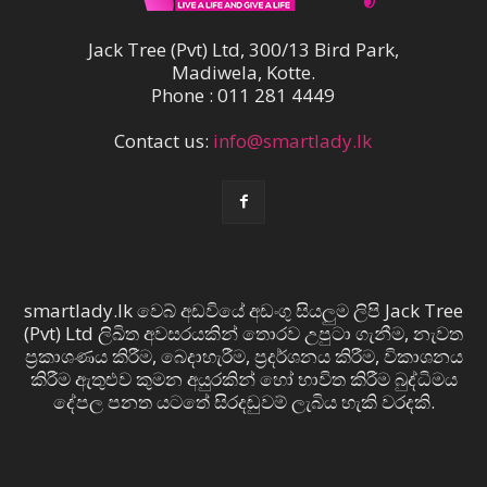
Jack Tree (Pvt) Ltd, 300/13 Bird Park,
Madiwela, Kotte.
Phone : 011 281 4449
Contact us:
info@smartlady.lk
smartlady.lk වෙබ් අඩවියේ අඩංගු සියලුම ලිපි Jack Tree
(Pvt) Ltd ලිඛිත අවසරයකින් තොරව උපුටා ගැනීම, නැවත
ප්‍රකාශණය කිරීම, බෙදාහැරීම, ප්‍රදර්ශනය කිරීම, විකාශනය
කිරීම ඇතුළුව කුමන අයුරකින් හෝ භාවිත කිරීම බුද්ධිමය
දේපල පනත යටතේ සිරදඬුවම් ලැබිය හැකි වරදකි.