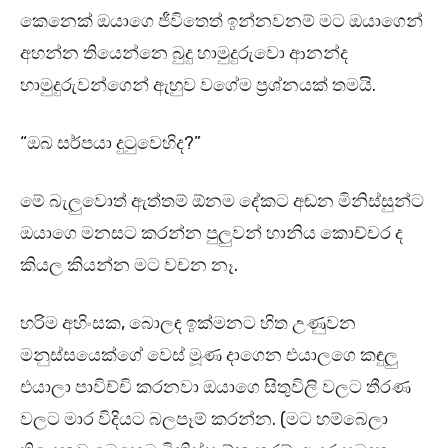
කෙනෙක් ඔයාගෙ ජීවිතෙත් ඉන්නවනම් මට ඔයාගෙන්
අහන්න තියෙන්නෙ බුදු හාමුදුරුවො ආනන්ද
හාමුදුරුවන්ගෙන් ඇහුව වගේම ප්‍රශ්නයක් තමයි.
“ඔබ සර්පයා දුටුවෙහිද?”
මේ බැලුවොත් ඇත්තම් ඕනම දේකට අඬන මිනිස්සුන්ට
ඔයාගෙ මනසට කරන්න පුලුවන් හානිය කොච්චර ද
කියල කියන්න මට වචන නෑ.
හරිම අහිංසක, බොලඳ ඉක්මනට හිත උණුවන
මනුස්සයෙක්ගේ වෙස් මූණ දාගෙන එයාලගෙ කඳුලු
එයාලා පාවිච්චි කරනවා ඔයාගෙ සිතුවිලි වලට තීරණ
වලට මාර විදියට බලපෑම් කරන්න. (මට හම්බෙලා