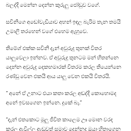
බලද්දි මෙන්න දෙන්න කුරුලු ජෝඩුව වගේ.
සචිනිගෙ අඬෝවැඬියාව අහන් ඉඳල බැරිම තැන තමයි
උමාලි තරහෙන් වගේ එහෙම ඇහුවෙ.
තිමේශ් එක්ක සචිනි දැන් අවුරුදු තුනක් විතර
යාලුවෙලා ඉන්නව. ඒ අවුරුදු තුනටම මන් හිතන්නෙ
දෙන්න අවුරුදු දෙකහමාරක් විතරම කරල තියෙන්නෙ
රණ්ඩු වෙන එකයි ආය යාලු වෙන එකයි විතරයි.
“ අනේ ඒ උනාට එයා කතා කරල අඬද්දි කොහොමද
අනේ ඉවසගෙන ඉන්නෙ. දුකේ බෑ.”
“දැන් එතකොට මුලු ජීවිත කාලෙම ඌ මොන වරද
කරල ඇවිල්ල ඇඬුවත් සමාව දෙන්නද ඔයා හිතාගෙන