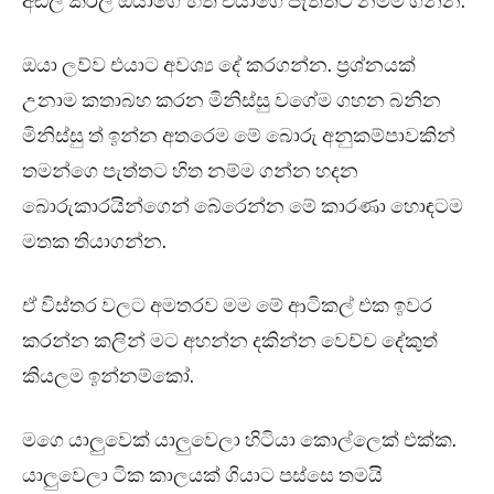
අඬල කරල ඔයාගේ හිත එයාගෙ පැත්තට නම්ම ගන්න.
ඔයා ලව්ව එයාට අවශ්‍ය දේ කරගන්න. ප්‍රශ්නයක්
උනාම කතාබහ කරන මිනිස්සු වගේම ගහන බනින
මිනිස්සු ත් ඉන්න අතරෙම මේ බොරු අනුකම්පාවකින්
තමන්ගෙ පැත්තට හිත නම්ම ගන්න හදන
බොරුකාරයින්ගෙන් බේරෙන්න මේ කාරණා හොඳටම
මතක තියාගන්න.
ඒ විස්තර වලට අමතරව මම මේ ආටිකල් එක ඉවර
කරන්න කලින් මට අහන්න දකින්න වෙච්ච දේකුත්
කියලම ඉන්නම්කෝ.
මගෙ යාලුවෙක් යාලුවෙලා හිටියා කොල්ලෙක් එක්ක.
යාලුවෙලා ටික කාලයක් ගියාට පස්සෙ තමයි