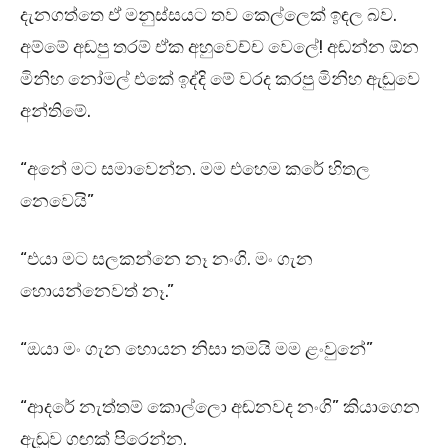
දැනගත්තෙ ඒ මනුස්සයට තව කෙල්ලෙක් ඉඳල බව.
අම්මේ අඬපු තරම් ඒක අහුවෙච්ච වෙලේ! අඬන්න ඕන
මිනිහ නෝමල් එකේ ඉද්දි මේ වරද කරපු මිනිහ ඇඬුවෙ
අන්තිමේ.
“අනේ මට සමාවෙන්න. මම එහෙම කරේ හිතල
නෙවෙයි”
“එයා මට සලකන්නෙ නෑ නංගි. මං ගැන
හොයන්නෙවත් නෑ.”
“ඔයා මං ගැන හොයන නිසා තමයි මම ළංවුනේ”
“ආදරේ නැත්තම් කොල්ලො අඬනවද නංගි” කියාගෙන
ඇඬුව ගඟක් පිරෙන්න.