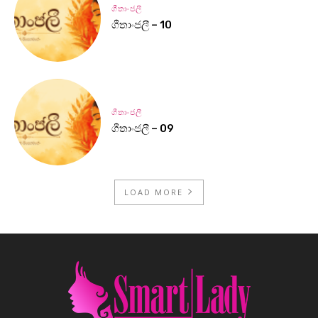
ගීතාංජලී
ගීතාංජලී – 10
ගීතාංජලී
ගීතාංජලී – 09
LOAD MORE