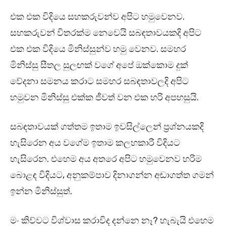
එක එක විදියෙ සහකරුවන්ව අපිට හමුවෙනව.
සහකරුවන් විතරක්ම නෙවෙයි සබඳතාවයකදි අපිට
එක එක විදියෙ මිනිස්සුන්ව හමු වෙනව. සමහර
මිනිස්සු සීතල සුලඟක් වගේ අපේ ඔක්කොම දුක්
වේදනා සමනය කරාට සමහර සබඳතාවලදි අපිට
හමුවන මිනිස්සු එක්ක ජීවත් වන එක හරි අපහසුයි.
සබඳතාවයක් ගත්තම ඉතාම ඉවසිල්ලෙන් ප්‍රශ්නයකදි
හැසිරෙන අය වගේම ඉතාම කලහකාරී විදියට
හැසිරෙන. එහෙම අය අතරෙ අපිට හමුවෙනව හරිම
බොළඳ විදියට, අනුකම්පාව දිනාගන්න අඬාගත්ත ගමන්
ඉන්න මිනිස්සුත්.
මං කිව්වට විශ්වාස කරාවිද දන්නෙ නෑ? හැබැයි එහෙම