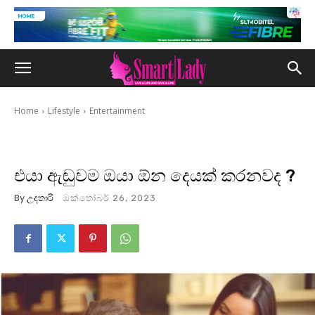
Home
Lifestyle
Entertainment
එයා ඇඬුවම ඔයා ඕන දෙයක් කරනවද ?
By
උදතාරි
ඔක්තෝබර් 26, 2023