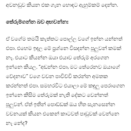
අවනඩුව කියන එක ගැන හොඳට ඇහුම්කම් දෙන්න.
තේරුම්ගන්න බව අඟවන්න:
ඒ වගේම තමයි කැත්තට පොල්ල වගේ ඉන්න යන්නත්
එපා. එහෙම ඉඳල මේ ප්‍රශ්නෙ විසඳන්න පුලුවන් කමක්
නෑ. එයාට කියන්න ඔයා එයාව තේරුම් අරගෙන
ඉන්නෙ කියල. “අඬන්න එපා, මට තේරෙනව ඔයාගේ
වේදනාව” වගෙ වචන පාවිච්චි කරන්න අමතක
කරන්නත් එපා. සමහරවිට එයාලා මේ කඳුලු පෙරාගෙන
ඉන්නෙ කිසිම තේරුමක් නැති දේකට වෙන්නත්
පුලුවන්. ඒත් ඉතින් පොඩ්ඩක් ඔය හිත සැනසෙන්න
වචනයක් කියන එකෙන් කාටවත් පාඩුවක් වෙන්නෙ
නෑ නේද?