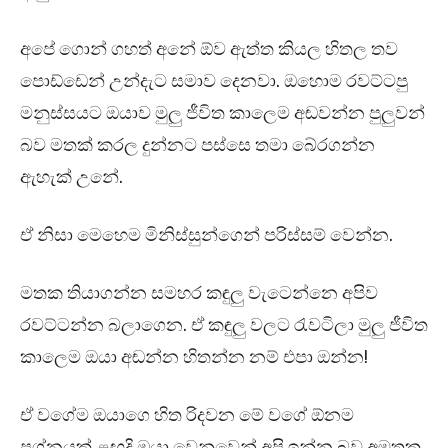
අපේ ගොන් ගහත් අනේ ඕව ඇත්ත කියල හිතල තව
පොඩ්ඩෙන් උන්දැට සමාව දෙනවා. ඔහොම රවට්ටපු
මනුස්සයට ඔයාව මුලු ජීවිත කාලෙම අඬවන්න පුලුවන්
බව මතක් කරල දුන්නට පස්සෙ තමා බේරගන්න
ඇහැක් උනේ.
ඒ නිසා මෙහෙම මිනිස්සුන්ගෙන් පරිස්සම් වෙන්න.
මතක තියාගන්න සමහර කඳුලු වැටෙන්නෙ අපිව
රවට්ටන්න බලාගෙන. ඒ කඳුලු වලට රැවටිලා මුලු ජීවිත
කාලෙම ඔයා අඬන්න හිතන්න නම් එපා ඔන්න!
ඒ වගේම ඔයාගෙ හිත රිදවන මේ වගේ ඕනම
ප්‍රශ්නයක් ළඟදි ඔයා වෙනුවෙන් අපි ඉන්න බව අමතක