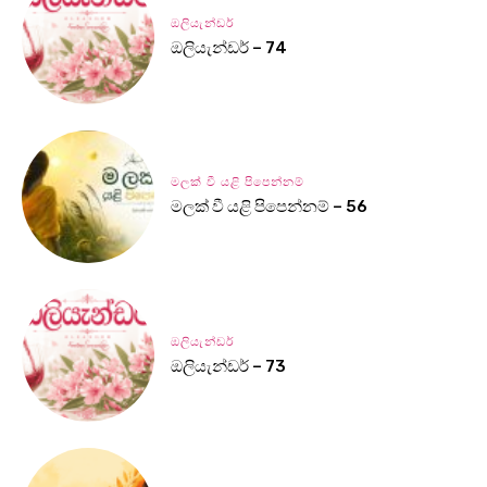
ඔලියැන්ඩර්
ඔලියැන්ඩර් – 74
මලක් වී යළි පිපෙන්නම්
මලක් වී යළි පිපෙන්නම් – 56
ඔලියැන්ඩර්
ඔලියැන්ඩර් – 73