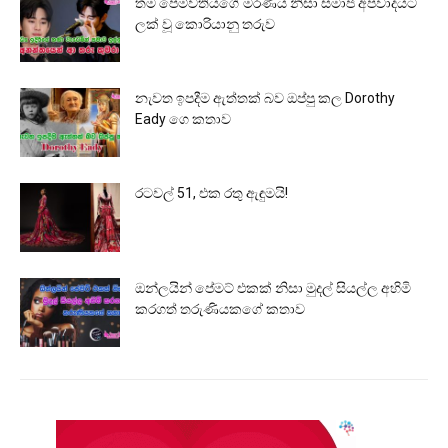
තම පෙම්වතියගේ මරණය නිසා සමාජ අපවාදයට
ලක් වූ කොරියානු තරුව
නැවත ඉපදීම ඇත්තක් බව ඔප්පු කල Dorothy
Eady ගෙ කතාව
රටවල් 51, එක රතු ඇඳුමයි!
ඔන්ලයින් පේමට් එකක් නිසා මුදල් සියල්ල අහිමි
කරගත් තරුණියකගේ කතාව