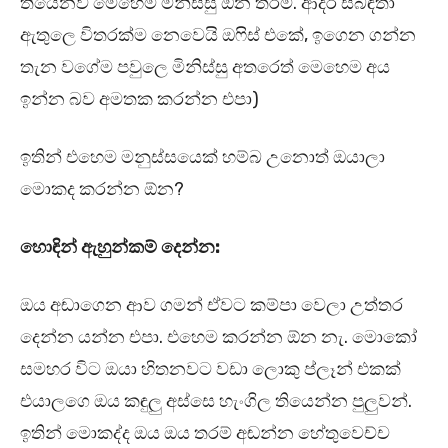
තියෙනව මෙහෙම මිනිස්සු ඕන තරම්. ආදර සබඳතා
ඇතුලෙ විතරක්ම නෙවෙයි ඔෆිස් එකේ, ඉගෙන ගන්න
තැන වගේම පවුලෙ මිනිස්සු අතරෙත් මෙහෙම අය
ඉන්න බව අමතක කරන්න එපා)
ඉතින් එහෙම මනුස්සයෙක් හම්බ උනොත් ඔයාලා
මොකද කරන්න ඕන?
හොඳින් ඇහුන්කම් දෙන්න:
ඔය අඬාගෙන ආව ගමන් ඒවට කම්පා වෙලා උත්තර
දෙන්න යන්න එපා. එහෙම කරන්න ඕන නැ. මොකෝ
සමහර විට ඔයා හිතනවට වඩා ලොකු ප්ලෑන් එකක්
එයාලගෙ ඔය කඳුලු අස්සෙ හැංගිල තියෙන්න පුලුවන්.
ඉතින් මොකද්ද ඔය ඔය තරම් අඬන්න හේතුවෙච්ච