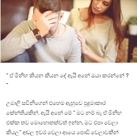
“ ඒ මිනිහ කියන කියන දේ ඇයි අනේ ඔයා කරන්නේ ?
”
උමාලි සචිනිගෙන් එහෙම ඇහුවෙ පුදුමාකාර
කේන්තියකින්. ඇයි අනේ මේ “ මට නම් බෑ ඒ මිනිහ
එක්ක තව මොහොතක්වත් ඉන්න, මට එපා වෙලා
කියල” අඬල ඉවර වෙලා ආයෙ පොඩි වෙලාවකින්