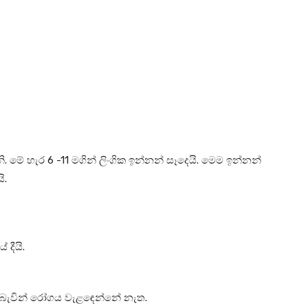
ි. මේ හැර 6 -11 මගින් ලිංගික ඉන්නන් සෑදෙයි. මෙම ඉන්නන්
ි.
දීයි.
වන බැවින් රෝගය වැළඳෙන්නේ නැත.