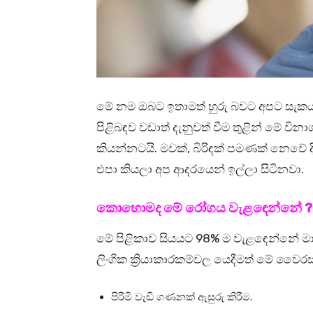
මේ නම ඔබ‍ට ඉතාමත් හුරු බවට අපට සැකය
පිළිබඳව වඩාත් දැනුවත් වීම තුළින් මේ ව
කියන්නටයි. මවක්, බිරිඳක් පමණක් නෙවේ 
එපා කියලා අප ආදරයෙන් ඉල්ලා සිටිනවා.
කොහොමද මේ රෝගය වැළඳෙන්නේ ?
මේ පිළිකාව සියයට 98% ම වැළඳෙන්නේ මා
ලිංගික ක්‍රියාකාරකම්වල යෙදීමත් මේ වෛ
පිරිමි වැඩි ගණනක් ඇසුරු කිරීම.