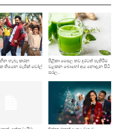
 හීන හැබෑ කරන
පිළිකා සෛල තව දුරටත් පැතිරීම
 තියෙන මැජික් වෝල්
වළකන බොහෝ අය නොදැන සිටි
සරල...