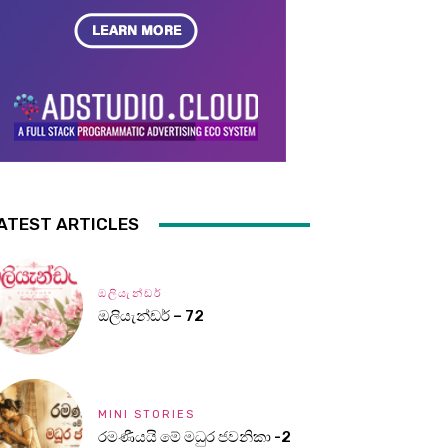
ATEST ARTICLES
ඔලියැන්ඩර්
ඔලියැන්ඩර් – 72
MINI STORIES
රමණීයයි මේ මධුර ජවනිකා -2