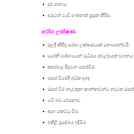
දුම් පානය.
දරුවන් වැඩි ගණනක් ප්‍රසූත කිරීම.
රෝග ලක්ෂණ
මුලදී කිසිදු රෝග ලක්ෂණයක් නොපෙන්වයි.
යෝනි මාර්ගයෙන් රුධිරය ස්වල්පයක් වහනය 
අතරමැද සිදුවන ඔසප්වීම්
ඔසප් වීමේදී අධික දුගඳ
ඔසප් වීම නැවතුන කාන්තාවන්ට නැවත ඔසප් 
යටි බඩ වේදනාව
ඇඟ කෙට්ටු වීම.
ඉකිළි ප්‍රදේශය ඉදිමීම