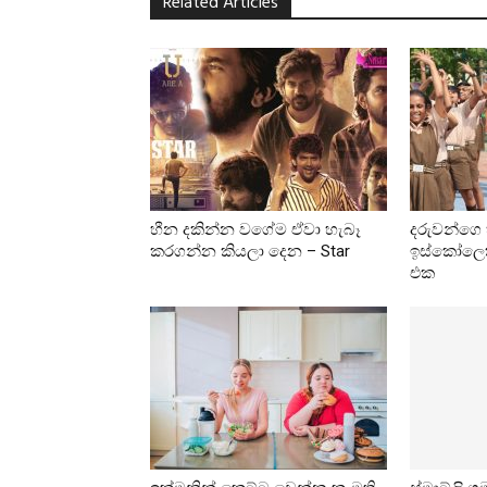
Related Articles
හීන දකින්න වගේම ඒවා හැබෑ
දරුවන්ගෙ
කරගන්න කියලා දෙන – Star
ඉස්කෝලෙක
එක