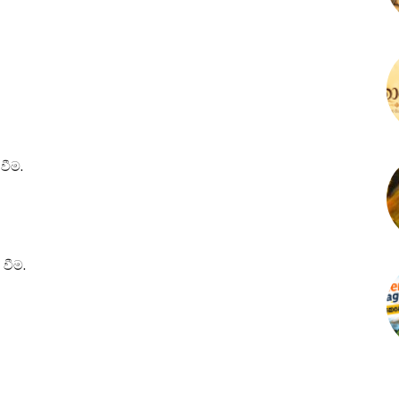
වීම.
වීම.