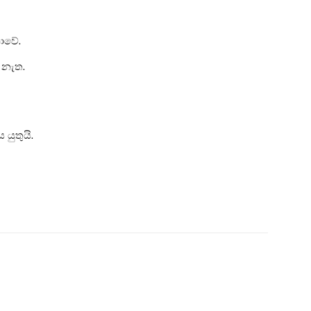
නොවේ.
 නැත.
යුතුයි.