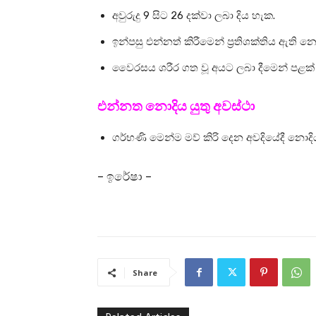
අවුරුදු 9 සිට 26 දක්වා ලබා දිය හැක.
ඉන්පසු එන්නත් කිරීමෙන් ප්‍රතිශක්තිය ඇති 
වෛරසය ශරීර ගත වූ අයට ලබා දීමෙන් පළක්
එන්නත නොදිය යුතු අවස්ථා
ගර්භණි මෙන්ම මව් කිරි දෙන අවදියේදී නොදිය 
– ඉරේෂා –
Share