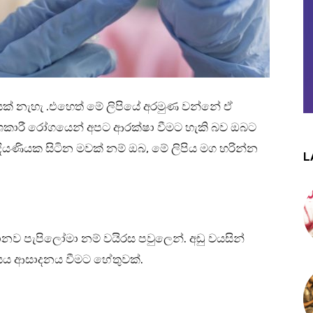
ක් නැහැ .එහෙත් මේ ලිපියේ අරමුණ වන්නේ ඒ
ිනාශකාරී රෝගයෙන් අපට ආරක්ෂා වීමට හැකි බව ඔබට
දියණියක සිටින මවක් නම් ඔබ, මේ ලිපිය මග හරින්න
L
නව පැපිලෝමා නම් වයිරස පවුලෙන්. අඩු වයසින්
රසය ආසාදනය වීමට හේතුවක්.