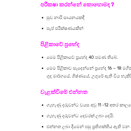
පරීකෂා කරන්නේ කොහොමද ?
සුව නාරි සායනයකදී
පැප් පරීක්ෂණයකින්
පිළිකාවේ ප්‍රභේද
මෙම පිළිකාවේ ප්‍රභේද 40 පමණ තිබේ.
මෙම පිළිකාව සෑදෙන්නේ ප්‍රභේද 16 – 18 මගින
ගුද මාර්ගයේ, ශිෂ්ණයේ, උගුරේ ඇති විය හැකිය
වැළක්වීමේ එන්නත
ගැහැණු දරුවන්ට වයස අවු 11 -12 අතර කාලයේ 
ගැහැණු දරුවන්ට දෙවරක් ලබා දෙයි.
එන්නත ලබා දීමෙන් පසු ප්‍රතිශක්තිය ඇති 