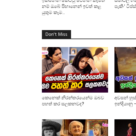
ඉක්මනින් කෙට්ටු වෙන්න කැමති
ස්මාට්ලි 
නම් ඔබේ පිඟානෙන් ඉවත් කළ
පැකිං’ ටිප්ස
යුතුම කෑම...
Don't Miss
කෙනෙක් නිරන්තරයෙන්ම ඔබව
අවසන් හුස
පහත් කර සලකනවද?
ඉන්දියානු