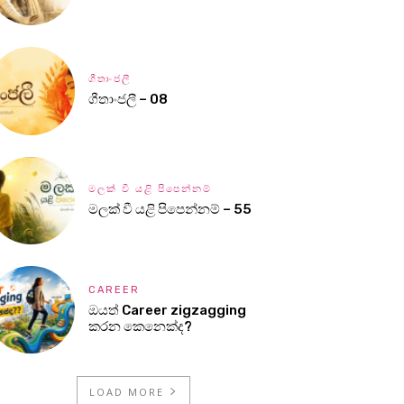
ගීතාංජලී
ගීතාංජලී – 08
මලක් වී යළි පිපෙන්නම්
මලක් වී යළි පිපෙන්නම් – 55
CAREER
ඔයත් Career zigzagging
කරන කෙනෙක්ද?
LOAD MORE