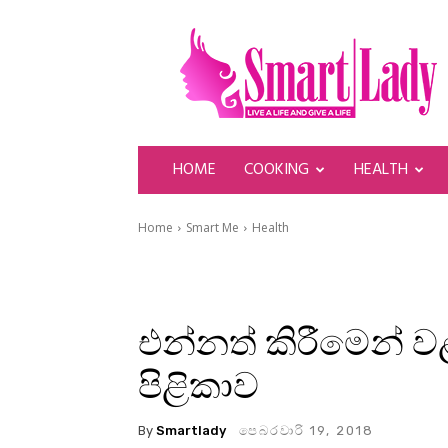
SmartLady
HOME
COOKING
HEALTH
Home
Smart Me
Health
එන්නත් කිරීමෙන් 
පිළිකාව
By
Smartlady
පෙබරවාරි 19, 2018