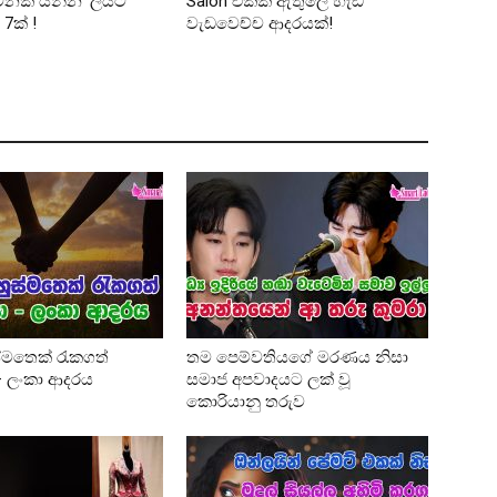
ගමනක් යන්න ‘ලයිට්
Salon එකක් ඇතුලේ හැඩ
් 7ක් !
වැඩවෙච්ච ආදරයක්!
්මතෙක් රැකගත්
තම පෙම්වතියගේ මරණය නිසා
 – ලංකා ආදරය
සමාජ අපවාදයට ලක් වූ
කොරියානු තරුව