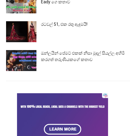
Eady ගෙ කතාව
රටවල් 51, එක රතු ඇඳුමයි!
ඔන්ලයින් පේමට් එකක් නිසා මුදල් සියල්ල අහිමි
කරගත් තරුණියකගේ කතාව