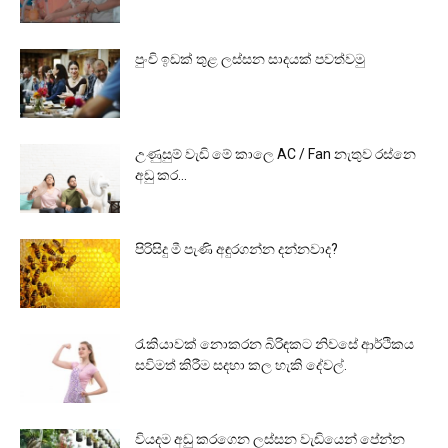
පුංචි ඉඩක් තුළ ලස්සන සාදයක් පවත්වමු
උණුසුම් වැඩි මේ කාලෙ AC / Fan නැතුව රස්නෙ
අඩු කර...
පිරිසිදු මී පැණි අඳුරගන්න දන්නවාද?
රැකියාවක් නොකරන බිරිඳකට නිවසේ ආර්ථිකය
සවිමත් කිරීම සදහා කල හැකි දේවල්.
වියදම අඩු කරගෙන ලස්සන වැඩියෙන් පේන්න