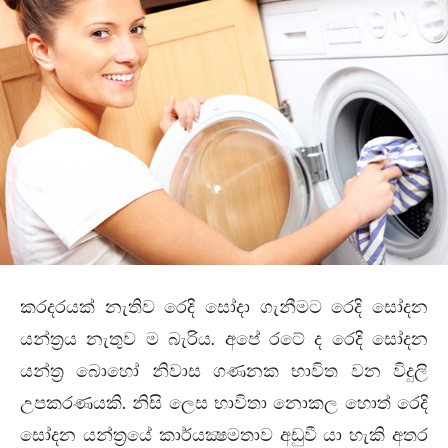
කරදරයක් නැතිව රෙදි සෝදා ගැනීමට රෙදි සෝදන
යන්ත්‍රය නැතුව ම බැරිය. අපේ රටේ ද රෙදි සෝදන
යන්ත්‍ර බොහෝ නිවාස ගණනක භාවිත වන විදුලි
උපකරණයකි. නිසි ලෙස භාවිතා නොකල හොත් රෙදි
සෝදන යන්ත්‍රයේ කාර්යක්‍ෂමතාව අඩුවී යා හැකි අතර