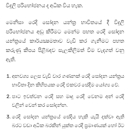
විදුලි පරිභෝජනය ද අධික විය හැක.
මෙනිසා රෙදි සෝදන යන්ත්‍ර භාවිතයේ දී විදුලි
පරිභෝජනය අඩු කිරීමට මෙන්ම පහත රෙදි සෝදන
යන්ත්‍රයේ කාර්යක්‍ෂමතාව වැඩි කර ගැනීමට පහත
කරුණු කීපය පිළිබඳව සැලකිලිමත් වීම වැදගත් වනු
ඇති.
අනවශ්‍ය ලෙස වැඩි වාර ගණනක්‌ රෙදි සෝදන යන්ත්‍රය
භාවිතා දින කිහිපයක රෙදි එකවර සේදීම යෝග්‍ය වේ.
පාට ඉවත්වන රෙදි සහ මෘදු රෙදි වෙනම අන් රෙදි
වලින් වෙන් කර සෝදන්න.
රෙදි සෝදන යන්ත්‍රයේ සේදිය හැකි යැයි දක්වා ඇති
බරට වඩා අධික බරකින් යුක්‌ත රෙදි ප්‍රමාණයක්‌ හෝ ඊට