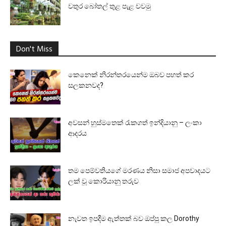
වතුර බෝතල් තුළ පැළ වවමු
Don't Miss
කෙනෙක් නිරන්තරයෙන්ම ඔබව පහත් කර
සලකනවද?
අවසන් හුස්මතෙක් රැකගත් ඉන්දියානු – ලංකා
ආදරය
තම පෙම්වතියගේ මරණය නිසා සමාජ අපවාදයට
ලක් වූ කොරියානු තරුව
නැවත ඉපදීම ඇත්තක් බව ඔප්පු කල Dorothy