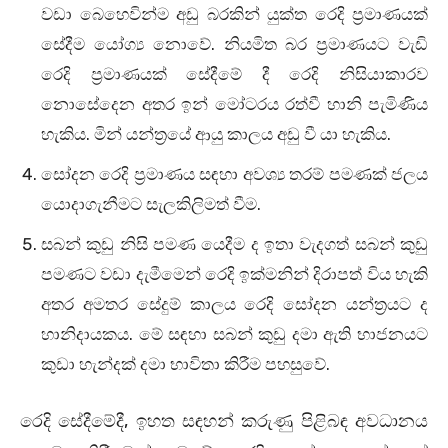
වඩා බෙහෙවින්ම අඩු බරකින් යුක්‌ත රෙදි ප්‍රමාණයක්‌
සේදීම යෝග්‍ය නොවේ. නියමිත බර ප්‍රමාණයට වැඩි
රෙදි ප්‍රමාණයක්‌ සේදීමේ දී රෙදි නිසියාකාරව
නොසේදෙන අතර ඉන් මෝටරය රත්වී හානි පැමිණිය
හැකිය. මින් යන්ත්‍රයේ ආයු කාලය අඩු වී යා හැකිය.
සෝදන රෙදි ප්‍රමාණය සඳහා අවශ්‍ය තරම් පමණක් ජලය
යොදාගැනීමට සැලකිලිමත් වීම.
සබන් කුඩු නිසි පමණ යෙදීම ද ඉතා වැදගත් සබන් කුඩු
පමණට වඩා දැමීමෙන් රෙදි ඉක්‌මනින් දිරාපත් විය හැකි
අතර අමතර සේදුම් කාලය රෙදි සෝදන යන්ත්‍රයට ද
හානිදායකය. මේ සඳහා සබන් කුඩු දමා ඇති භාජනයට
කුඩා හැන්දක් දමා භාවිතා කිරීම පහසුවේ.
රෙදි සේදීමේදී, ඉහත සඳහන් කරුණු පිළිබඳ අවධානය