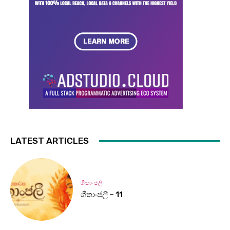
LATEST ARTICLES
ගීතාංජලී
ගීතාංජලී – 11