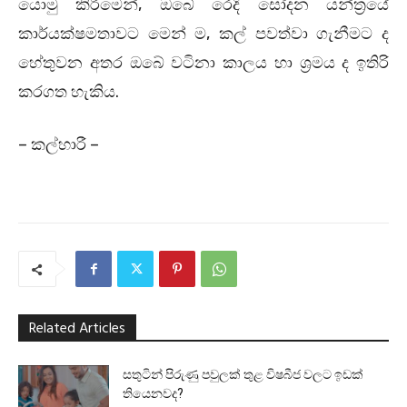
යොමු කිරීමෙන්, ඔබේ රෙදි සෝදන යන්ත්‍රයේ
කාර්යක්ෂමතාවට මෙන් ම, කල් පවත්වා ගැනීමට ද
හේතුවන අතර ඔබේ වටිනා කාලය හා ශ්‍රමය ද ඉතිරි
කරගත හැකිය.
– කල්හාරී –
Related Articles
සතුටින් පිරුණු පවුලක් තුළ විෂබීජ වලට ඉඩක්
තියෙනවද?