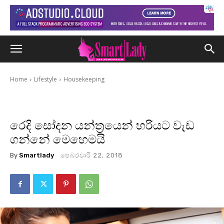
Home
Lifestyle
Housekeeping
රෙදි සෝදන යන්ත්‍රයෙන් හරියට වැඩ
ගන්නේ මෙහෙමයි
By
Smartlady
පෙබරවාරි 22, 2018