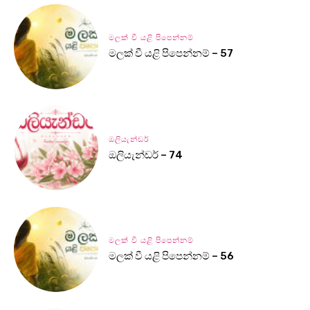
මලක් වී යළි පිපෙන්නම්
මලක් වී යළි පිපෙන්නම් – 57
ඔලියැන්ඩර්
ඔලියැන්ඩර් – 74
මලක් වී යළි පිපෙන්නම්
මලක් වී යළි පිපෙන්නම් – 56