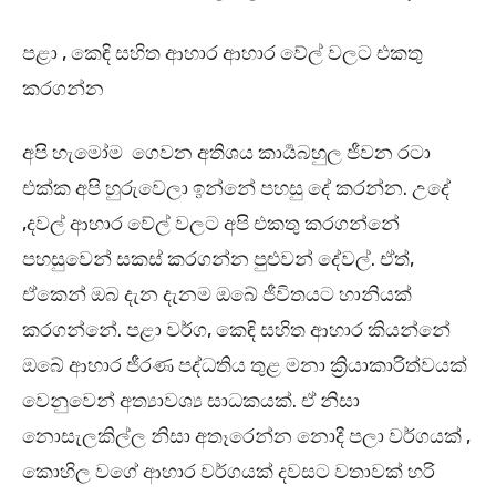
පළා , කෙඳි සහිත ආහාර ආහාර වේල් වලට එකතු
කරගන්න
අපි හැමෝම ගෙවන අතිශය කාර්‍යබහුල ජීවන රටා
එක්ක අපි හුරුවෙලා ඉන්නේ පහසු දේ කරන්න. උදේ
,දවල් ආහාර වේල් වලට අපි එකතු කරගන්නේ
පහසුවෙන් සකස් කරගන්න පුළුවන් දේවල්. ඒත්,
ඒකෙන් ඔබ දැන දැනම ඔබේ ජීවිතයට හානියක්
කරගන්නේ. පළා වර්ග, කෙඳි සහිත ආහාර කියන්නේ
ඔබේ ආහාර ජීරණ පද්ධතිය තුළ මනා ක්‍රියාකාරිත්වයක්
වෙනුවෙන් අත්‍යාවශ්‍ය සාධකයක්. ඒ නිසා
නොසැලකිල්ල නිසා අතෑරෙන්න නොදී පලා වර්ගයක් ,
කොහිල වගේ ආහාර වර්ගයක් දවසට වතාවක් හරි