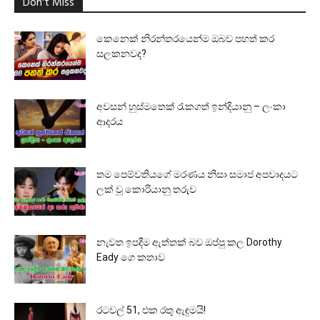
Don't Miss
කෙනෙක් නිරන්තරයෙන්ම ඔබව පහත් කර
සලකනවද?
අවසන් හුස්මතෙක් රැකගත් ඉන්දියානු – ලංකා
ආදරය
තම පෙම්වතියගේ මරණය නිසා සමාජ අපවාදයට
ලක් වූ කොරියානු තරුව
නැවත ඉපදීම ඇත්තක් බව ඔප්පු කල Dorothy
Eady ගෙ කතාව
රටවල් 51, එක රතු ඇඳුමයි!