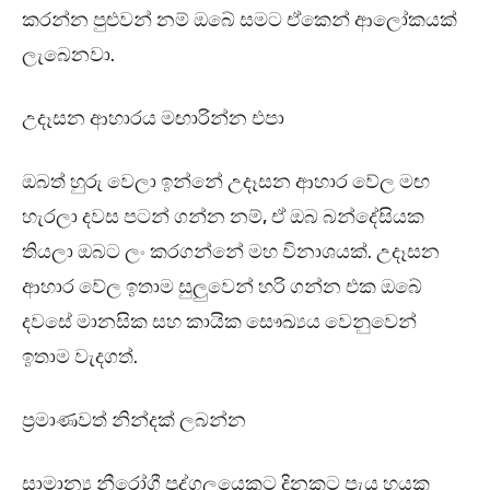
කරන්න පුළුවන් නම් ඔබේ සමට ඒකෙන් ආලෝකයක්
ලැබෙනවා.
උදෑසන ආහාරය මඟාරින්න එපා
ඔබත් හුරු වෙලා ඉන්නේ උදෑසන ආහාර වේල මඟ
හැරලා දවස පටන් ගන්න නම්, ඒ ඔබ බන්දේසියක
තියලා ඔබට ලං කරගන්නේ මහ විනාශයක්. උදෑසන
ආහාර වේල ඉතාම සුලුවෙන් හරි ගන්න එක ඔබේ
දවසේ මානසික සහ කායික සෞඛ්‍යය වෙනුවෙන්
ඉතාම වැදගත්.
ප්‍රමාණවත් නින්දක් ලබන්න
සාමාන්‍ය නීරෝගී පුද්ගලයෙකුට දිනකට පැය හයක