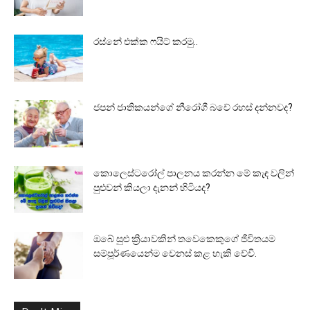
රස්නේ එක්ක ෆයිට් කරමු..
ජපන් ජාතිකයන්ගේ නීරෝගී බවේ රහස් දන්නවද?
කොලෙස්ටරෝල් පාලනය කරන්න මේ කැඳ වලින්
පුළුවන් කියලා දැනන් හිටියද?
ඔබේ සුළු ක්‍රියාවකින් තවෙකෙකුගේ ජීවිතයම
සම්පූර්ණයෙන්ම වෙනස් කළ හැකි වේවි.