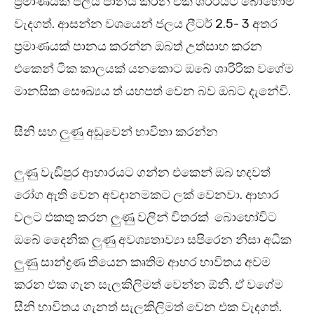
ප්‍රමාණයක ජලය පානය කරන එක ශරීරයට බොහොම
වැදගත්. ආසන්න වශයෙන් ජලය ලීටර් 2.5- 3 අතර
ප්‍රමාණයක් පානය කරන්න ඔබත් උත්සාහ කරන
එකෙන් ටික කාලයක් යනකොට ඔබේ ශාරිරික වගේම
මානසික සෞඛ්‍යය ත් යහපත් වෙන බව ඔබට දැනේවි.
සීනි සහ ලුණු අඩුවෙන් භාවිතා කරන්න
ලුණු වැඩිපුර ආහාරයට ගන්න එකෙන් ඔබ හදවත්
රෝග ඇති වෙන අවදානමකට ලක් වෙනවා. ආහාර
වලට එකතු කරන ලුණු වලින් විතරක් බොහෝවිට
ඔබේ දෛනික ලුණු අවශ්‍යතාව්‍යා සපිරෙන නිසා අධික
ලුණු සාන්ද්‍රණ තියෙන කෘතිම ආහර භාවිතය අවම
කරන එක ගැන සැලකිලිමත් වෙන්න ඕනි. ඒ වගේම
සීනි භාවිතය ගැනත් සැලකිලිමත් වෙන එක වැදගත්.