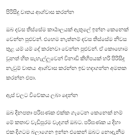
පිරිසිදු වාතය ආශ්වාස කරන්න
ඔබ දවස තිස්සේම කාර්‍යාලයක් ඇතුලේ ඉන්න කෙනෙක්
වෙන්න පුළුවන්. එහෙම නැත්නම් දවස තිස්සේම නිවස
තුළ යම් යම් දේ කරනවා වෙන්න පුළුවන්. ඒ කොහොම
වුනත් හිත සැහැල්ලුවෙන් විනාඩි කිහිපයක් හරි පිරිසිදු
නැවුම් වාතය ආශ්වාස කරන්න ඉඩ හදාගන්න අමතක
කරන්න එපා.
ඇස් වලට විවේකය ලබා දෙන්න
ඔබ දිනපතා පරිඝණක එක්ක ගැටෙන කෙනෙක් නම්
මේ කතාව වැඩිපුරම වැදගත් ඔබට. පරිඝණක ය දිහා
එක දිගටම බලාගෙන ඉන්න එකෙන් ඔබට නොදැනීම