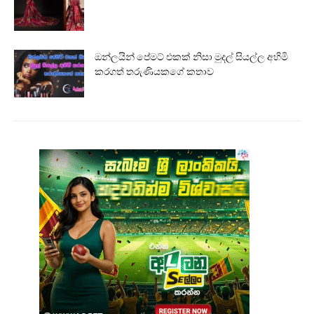
ඔන්ලයින් පේමට් එකක් නිසා මුදල් සියල්ල අහිමි
කරගත් තරුණියකගේ කතාව