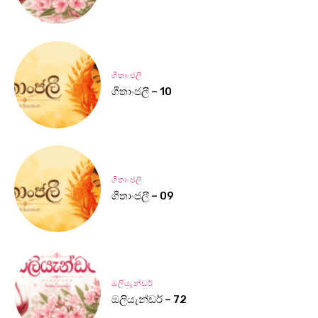
ගීතාංජලී
ගීතාංජලී – 10
ගීතාංජලී
ගීතාංජලී – 09
ඔලියැන්ඩර්
ඔලියැන්ඩර් – 72