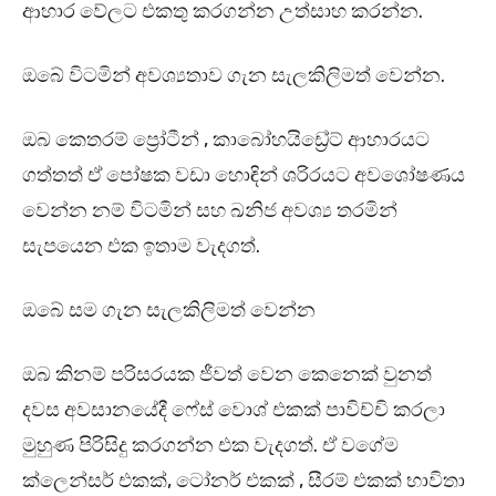
ආහාර වේලට එකතු කරගන්න උත්සාහ කරන්න.
ඔබේ විටමින් අවශ්‍යතාව ගැන සැලකිලිමත් වෙන්න.
ඔබ කෙතරම් ප්‍රෝටීන් , කාබෝහයිඩ්‍රේට් ආහාරයට
ගත්තත් ඒ පෝෂක වඩා හොඳින් ශරිරයට අවශෝෂණය
වෙන්න නම් විටමින් සහ ඛනිජ අවශ්‍ය තරමින්
සැපයෙන එක ඉතාම වැදගත්.
ඔබේ සම ගැන සැලකිලිමත් වෙන්න
ඔබ කිනම් පරිසරයක ජීවත් වෙන කෙනෙක් වුනත්
දවස අවසානයේදී ෆේස් වොශ් එකක් පාවිච්චි කරලා
මුහුණ පිරිසිදු කරගන්න එක වැදගත්. ඒ වගේම
ක්ලෙන්සර් එකක්, ටෝනර් එකක් , සීරම් එකක් භාවිතා