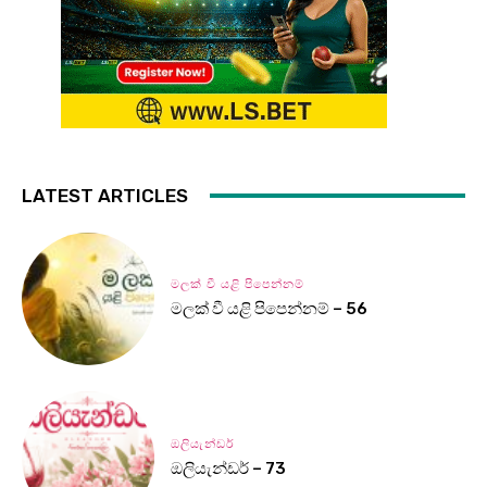
LATEST ARTICLES
මලක් වී යළි පිපෙන්නම්
මලක් වී යළි පිපෙන්නම් – 56
ඔලියැන්ඩර්
ඔලියැන්ඩර් – 73