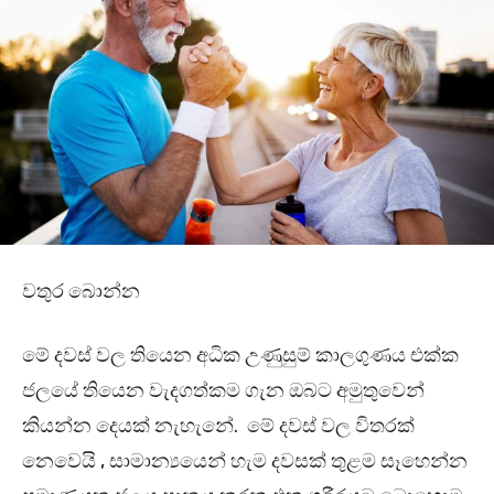
වතුර බොන්න
මේ දවස් වල තියෙන අධික උණුසුම් කාලගුණය එක්ක
ජලයේ තියෙන වැදගත්කම ගැන ඔබට අමුතුවෙන්
කියන්න දෙයක් නැහැනේ. මේ දවස් වල විතරක්
නෙවෙයි , සාමාන්‍යයෙන් හැම දවසක් තුළම සෑහෙන්න