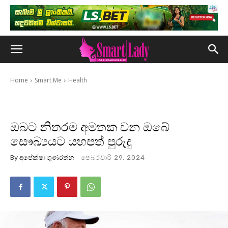
Home
Smart Me
Health
ඔබට නිතරම අමතක වන ඔබේ
සෞඛ්‍යයට යහපත් පුරුදු
By
අපේක්ෂා ගුණරත්න
පෙබරවාරි 29, 2024