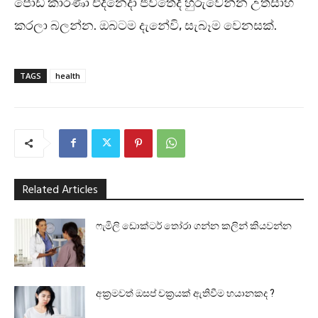
පොඩි කාරණා එදිනෙදා ජීවිතේදී හුරුවෙන්න උත්සාහ
කරලා බලන්න. ඔබටම දැනේවි, සැබෑම වෙනසක්.
TAGS
health
Related Articles
ෆැමිලි ඩොක්ටර් තෝරා ගන්න කලින් කියවන්න
අක්‍රමවත් ඔසප් චක්‍රයක් ඇතිවීම භයානකද ?