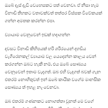
ඔබේ දෑස් දැඩි වෙහෙසකට පත් වෙනවා. ඒ නිසා හැම
විනාඩි තිහකට වතාවක්වත් තත්පර විස්සක විවේකයක්
ගන්න අමතක කරන්න එපා.
ව්‍යායාම වෙනුවෙන් ඉඩක් හදාගන්න
දවසට විනාඩි කිහිපයක් හරි ශරීරයෙන් දහඩිය
වැගිරෙනකල් ව්‍යායාම වල යෙදෙන්න කාලය වෙන්
කරගන්න ඔබට හැකි නම්, එය ඔබේ සෞඛ්‍යය
වෙනුවෙන් ඉතාම වැදගත්. ඔබ එහි වැදගත් බවක් ගැන
එතරම් නොහිතුවත් ඉන් ඔබේ කායික වගේම මානසික
සෞඛ්‍යය ත් ඉහළ නැංවෙනවා.
ඔබ එතරම් ගණනකට නොගත්තා වුනත් මෙ වගේ