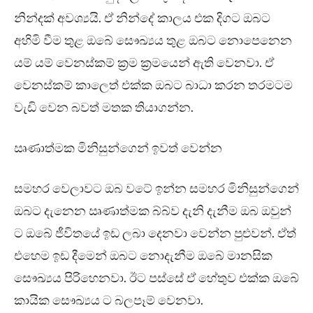
නින්දක් අවශ්‍යයි. ඒ නින්දේ කාලය එක දිගට ඔබට
අහිමි වීම තුළ ඔබේ සෞඛ්‍යය තුළ ඔබට නොපෙනෙන
යම් යම් වෙනස්කම් ක්‍රම ක්‍රමයෙන් ඇති වෙනවා. ඒ
වෙනස්කම් කාලෙත් එක්ක ඔබට බාධා කරන තරමටම
වැඩි වෙන බවත් මතක තියාගන්න.
ඍණාත්මක මිනිසුන්ගෙන් ඉවත් වෙන්න
සමහර වෙලාවට ඔබ වටේ ඉන්න සමහර මිනිසුන්ගෙන්
ඔබට දැනෙන ඍණාත්මක බ්බ්ව දැනි දැනීම ඔබ ඔවුන්
ට ඔබේ ජීවිතයේ ඉඩ ලබා දෙනවා වෙන්න පුළුවන්. ඒත්
එහෙම ඉඩ දීමෙන් ඔබට නොදැනීම ඔබේ මානසික
සෞඛ්‍යය පිරිහෙනවා. ඊට පස්සේ ඒ හේතුව එක්ක ඔබේ
කායික සෞඛ්‍යය ට බලපෑම් වෙනවා.