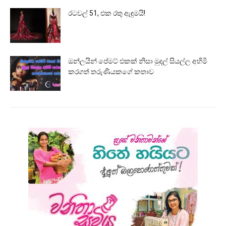
රටවල් 51, එක රතු ඇඳුමයි!
ඔන්ලයින් පේමට් එකක් නිසා මුදල් සියල්ල අහිමි
කරගත් තරුණියකගේ කතාව