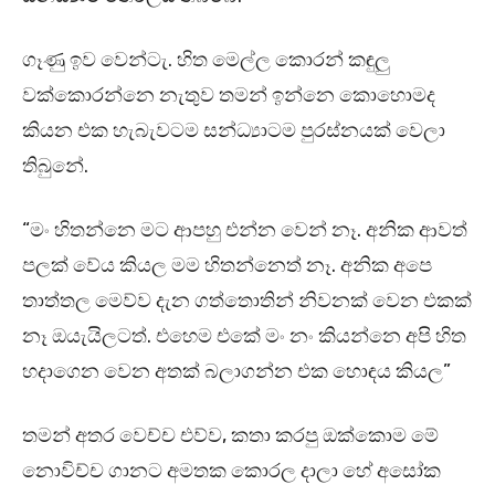
ගෑණු ඉව වෙන්ටැ. හිත මෙල්ල කොරන් කඳුලු
වක්කොරන්නෙ නැතුව තමන් ඉන්නෙ කොහොමද
කියන එක හැබැවටම සන්ධ්‍යාටම පුරස්නයක් වෙලා
තිබුනේ.
“මං හිතන්නෙ මට ආපහු එන්න වෙන් නෑ. අනික ආවත්
පලක් වේය කියල මම හිතන්නෙත් නෑ. අනික අපෙ
තාත්තල මෙව්ව දැන ගත්තොතින් නිවනක් වෙන එකක්
නෑ ඔයැයිලටත්. එහෙම එකේ මං නං කියන්නෙ අපි හිත
හදාගෙන වෙන අතක් බලාගන්න එක හොඳය කියල”
තමන් අතර වෙච්ච එව්ව, කතා කරපු ඔක්කොම මේ
නොවිච්ච ගානට අමතක කොරල දාලා හේ අසෝක