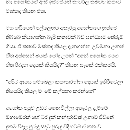
නෑ අසෝකගේ ඇස් ඉස්මත්තේ තැවරිල තිබිච්ච කතාව
මක්කද කියන එක.
මහ හයියෙන් පල්ලෙහට අතෑරපු අසෝකගෙ හුස්මෙ
තිබ්බෙ කියාගන්න බැරි කතාවක් බව සන්ධ්‍යාට තේරුම්
ගියා. ඒ කතාව මක්කද කියල දැනගන්න උවමනා උනත්
හිත අස්සෙන් බයක් මෝදු උනේ “අනේ අසෝක මගෙ
හිත රිද්දන දෙයක් කියයිද?” කියන සැකේ එක්කමයි.
“අපිට ආයෙ හම්බෙලා කතාකරන්න දෙයක් ඉතිරිවෙලා
තියෙයිද කියල මං මේ කල්පනා කරන්නේ”
අසෝක පපුව උඩට ගෙනවිල්ලා අතෑරල දැම්මේ
මහාමෙරක් හේ බර දුක් කන්දරාවක් උනාට ජීවිතේ
දුකම විඳල පුරුදු සඳට පුරුදු විදිහටම ඒ කතාව