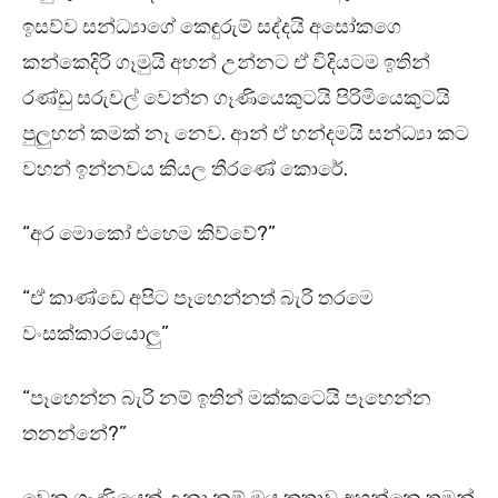
ඉසව්ව සන්ධ්‍යාගේ කෙඳුරුම් සද්දයි අසෝකගෙ
කන්කෙදිරි ගෑමුයි අහන් උන්නට ඒ විදියටම ඉතින්
රණ්ඩු සරුවල් වෙන්න ගෑණියෙකුටයි පිරිමියෙකුටයි
පුලුහන් කමක් නෑ නෙව. ආන් ඒ හන්දමයි සන්ධ්‍යා කට
වහන් ඉන්නවය කියල තීරණේ කොරේ.
“අර මොකෝ එහෙම කිව්වේ?”
“ඒ කාණ්ඩෙ අපිට පෑහෙන්නත් බැරි තරමෙ
වංසක්කාරයොලු”
“පෑහෙන්න බැරි නම් ඉතින් මක්කටෙයි පෑහෙන්න
තනන්නේ?”