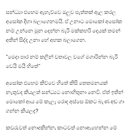
සන්ධ්‍යා එහෙම ඇහැව්වෙ ඔලුව පැත්තක් ඇල කරල
අසෝක දිහා බලාගෙනමයි. ඒ උනාට මොකෝ අසෝක
නම් උන්නෙ මූන දෙන්න බැරි මක්කහරි දෙයක් තමන්
අතින් සිද්ද උනා හේ අහක බලාගෙන.
“මෙදා පාර නම් කලින් වතාවල වගේ මගාරින්න බැරි
වෙයි මයි හිතේ”
අසෝක එහෙම කිව්වෙ හිතේ කිසි තෙතමනයක්
නැතුවද කියලත් සන්ධ්‍යට නොහිතුනා නෙවි. ඒත් ඉතින්
මොකෝ ආය මේ කැලෑ රොද අස්සෙ ඕකට බැණ අඬ ගා
ගන්න කියලද?
කවුරුවත් නොදකින්න, කාටවත් නොඇහෙන්න මේ