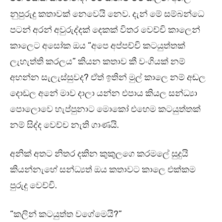
නුපුරුදු කතාවක් නෙවෙයි නෙව. දැන් මේ සම්බන්ධෙ
පටන් අරන් අවුරුද්දක් දෙකක් විතර වෙච්චි කාලෙන්
කාලෙට අසෝක ඔය “අපෙ අප්පච්චි කටයුත්තක්
ලැහැත්ති කරලය” කියන කතාව කී වංගියක් නම්
අහන්න සැලැස්සුවද? ඒත් ඉතින් මුල් කාලෙ නම් අඬල
දොඩල අනේ මාව දාලා යන්න එපාය කියල සන්ධ්‍යා
පොලොවෙ හැප්පුනාට මොකෝ එහෙම කටයුත්තක්
නම් සිද්ද වෙච්ච නැති ගාණයි.
අනික් අතට නිතර දකින කුකුලගෙ කරමලේ සුදුයි
කියන්නැහේ සන්ධ්‍යත් ඔය කතාවට කාලෙ එක්කම
පුරුදු වෙච්චි.
“කලින් කටයුත්ත වගේමෙයි?”