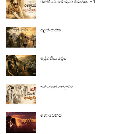
රමණීයයි මේ මධුර ජවනිකා – 1
අලුත් පාරක
ප්‍රේමණීය ප්‍රේම
තනි අතේ අත්පුඩිය
නොවෙනස්