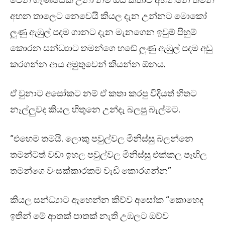
වෙන ගෑණියෙක් උනා නම් ඔය කතාව අහන්නෙ තමන්
අහන තාලෙට නෙවෙයි කියල දැන උන්නට මොකෝ
ලුණු ඇඹුල් පදම ගානට දැන මැනගෙන ඉවුම් පිහුම්
කොරන සන්ධ්‍යාට තමන්ගෙ හඬේ ලුණු ඇඹුල් පදම අඩු
කරගන්න ආය අමුතුවෙන් කියන්න ඕනය.
ඒ වුනාට අසෝකට නම් ඒ කතා කරපු විදියත් හිතට
නෑල්ලුවද කියල හිතුනෙ උන්දැ බලපු බැල්මට.
“එහෙම තමයි. ලොකු පවුල්වල මිනිස්සු බලන්නෙ
තමන්ටත් වඩා ඉහල පවුල්වල මිනිස්සු එක්කල පෑහිල
තමන්ගෙ වංසක්කාරකම වැඩි කොරගන්න”
කියල සන්ධ්‍යාට ඇහෙන්න කිව්ව අසෝක “කොහෙද
ඉතින් මේ ආතක් පාතක් නැති උඹලට ඔව්ව