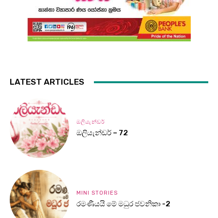
LATEST ARTICLES
ඔලියැන්ඩර්
ඔලියැන්ඩර් – 72
MINI STORIES
රමණීයයි මේ මධුර ජවනිකා -2