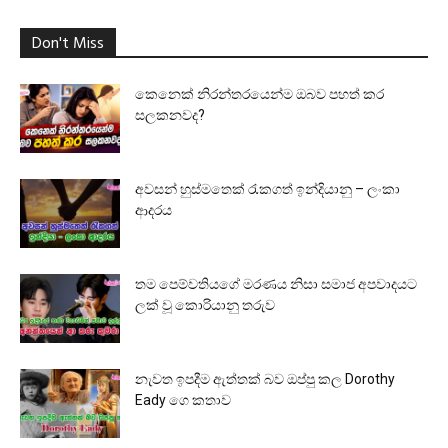
Don't Miss
කෙනෙක් නිරන්තරයෙන්ම ඔබව පහත් කර
සලකනවද?
අවසන් හුස්මතෙක් රැකගත් ඉන්දියානු – ලංකා
ආදරය
තම පෙම්වතියගේ මරණය නිසා සමාජ අපවාදයට
ලක් වූ කොරියානු තරුව
නැවත ඉපදීම ඇත්තක් බව ඔප්පු කල Dorothy
Eady ගෙ කතාව