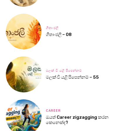
ගීතාංජලී
ගීතාංජලී – 08
මලක් වී යළි පිපෙන්නම්
මලක් වී යළි පිපෙන්නම් – 55
CAREER
ඔයත් Career zigzagging කරන
කෙනෙක්ද?