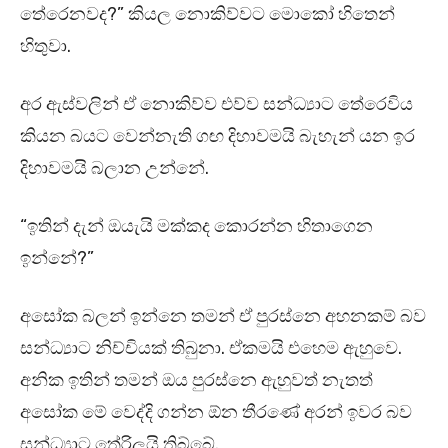
තේරෙනවද?” කියල නොකිව්වට මොකෝ හිතෙන්
හිතුවා.
අර ඇස්වලින් ඒ නොකිව්ව එව්ව සන්ධ්‍යාට තේරෙවිය
කියන බයට වෙන්නැති ගඟ දිහාවමයි බැහැන් යන ඉර
දිහාවමයි බලාන උන්නේ.
“ඉතින් දැන් ඔයැයි මක්කද කොරන්න හිතාගෙන
ඉන්නේ?”
අසෝක බලන් ඉන්නෙ තමන් ඒ පුරස්නෙ අහනකම් බව
සන්ධ්‍යාට නිච්චියක් තිබුනා. ඒකමයි එහෙම ඇහුවෙ.
අනික ඉතින් තමන් ඔය පුරස්නෙ ඇහුවත් නැතත්
අසෝක මේ වෙද්දි ගන්න ඕන තීරණේ අරන් ඉවර බව
සන්ධ්‍යාට තේරිලයි තිබ්බේ.