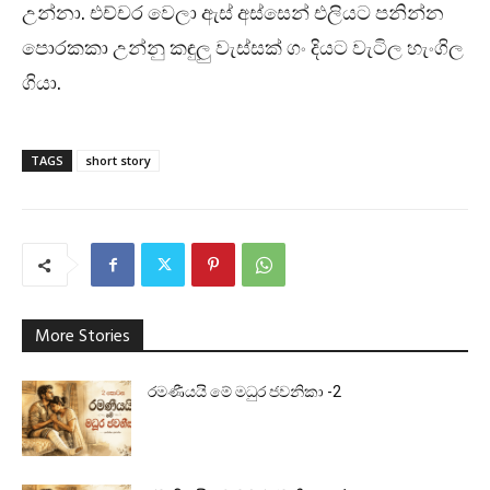
උන්නා. එච්චර වෙලා ඇස් අස්සෙන් එලියට පනින්න
පොරකකා උන්නු කඳුලු වැස්සක් ගං දියට වැටිල හැංගිල
ගියා.
TAGS
short story
More Stories
රමණීයයි මේ මධුර ජවනිකා -2