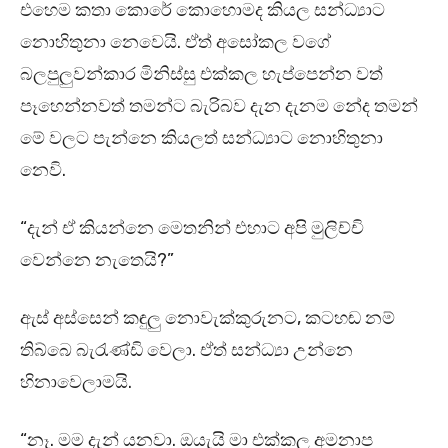
එහෙම කතා කොරේ කොහොමද කියල සන්ධ්‍යාට
නොහිතුනා නෙවෙයි. ඒත් අසෝකල වගේ
බලපුලුවන්කාර මිනිස්සු එක්කල හැප්පෙන්න වත්
පෑහෙන්නවත් තමන්ට බැරිබව දැන දැනම නේද තමන්
මේ වලට පැන්නෙ කියලත් සන්ධ්‍යාට නොහිතුනා
නෙවි.
“දැන් ඒ කියන්නෙ මෙතනින් එහාට අපි මුලිච්චි
වෙන්නෙ නැතෙයි?”
ඇස් අස්සෙන් කඳුලු නොවැක්කුරුනට, කටහඬ නම්
තිබ්බෙ බැරැණ්ඩි වෙලා. ඒත් සන්ධ්‍යා උන්නෙ
හිනාවෙලාමයි.
“නෑ. මම දැන් යනවා. ඔයැයි මා එක්කල අමනාප