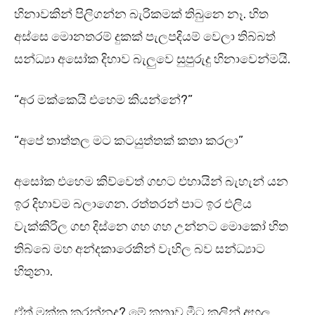
හිනාවකින් පිලිගන්න බැරිකමක් තිබුනෙ නෑ. හිත
අස්සෙ මොනතරම් දුකක් පැලපදියම් වෙලා තිබ්බත්
සන්ධ්‍යා අසෝක දිහාව බැලුවෙ සුපුරුදු හිනාවෙන්මයි.
“අර මක්කෙයි එහෙම කියන්නේ?”
“අපේ තාත්තල මට කටයුත්තක් කතා කරලා”
අසෝක එහෙම කිව්වෙත් ගඟට එහායින් බැහැන් යන
ඉර දිහාවම බලාගෙන. රත්තරන් පාට ඉර එලිය
වැක්කිරිල ගඟ දිස්නෙ ගහ ගහ උන්නට මොකෝ හිත
තිබ්බෙ මහ අන්දකාරෙකින් වැහිල බව සන්ධ්‍යාට
හිතුනා.
ඒත් මක්ක කරන්නද? මේ කතාව මීට කලින් අහල