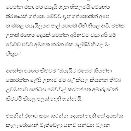
වෙන්න එපා. මම ඔයැයි ගැන හිතලමයි මෙහෙම
තීරණයක් ගත්තෙ. මෙව්ව දැනගත්තොතින් අපෙ
තාත්තල ඔයැයිලගෙ පැල් හෙමත් ගිනි තියල දාවි. මක්ක
උනත් එහෙම දෙයක් වෙන්න අරිනවට වඩා අපි මේ
වෙච්ච එව්ව අමතක කරන එක ලේසියි කියල මං
හිතුවා”
අසෝක එහෙම කිව්වම “ඔයැයිට එහෙම කියන්න
කොරන්න ලේසි උනාට මට බෑ” කියල කියන්න තිබ්බ
උවමනාව සන්ධ්‍යා මෙච්චල් කරගත්තෙ අමාරුවෙන්.
කිව්වයි කියල පලක් නැති හන්දමයි.
එතනින් එහාට කතා කරන්න දෙයක් නැති හේ අසෝක
කැලෑ රොදෙන් මෑත්වෙලා යනව සන්ධ්‍යා බලාන