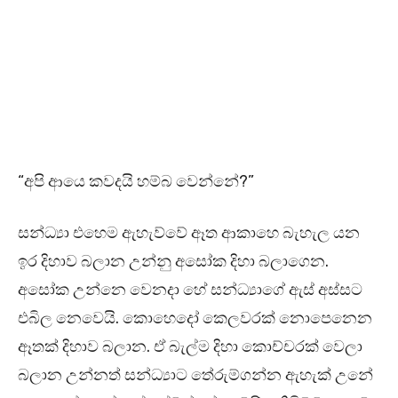
“අපි ආයෙ කවදයි හම්බ වෙන්නේ?”
සන්ධ්‍යා එහෙම ඇහැව්වේ ඈත ආකාහෙ බැහැල යන
ඉර දිහාව බලාන උන්නු අසෝක දිහා බලාගෙන.
අසෝක උන්නෙ වෙනදා හේ සන්ධ්‍යාගේ ඇස් අස්සට
එබිල නෙවෙයි. කොහෙදෝ කෙලවරක් නොපෙනෙන
ඈතක් දිහාව බලාන. ඒ බැල්ම දිහා කොච්චරක් වෙලා
බලාන උන්නත් සන්ධ්‍යාට තේරුම්ගන්න ඇහැක් උනේ