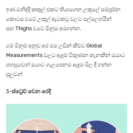
ඉණ මනිද්දි කකුල් එකට තියාගෙන උකුලේ සම්පූර්න
කොටස වටේ උකුල් ඇටකටු වලට පල්ලෙහයින්
සහ Thighs වටේ මිනුම අරගන්න.
මේ මිනුම් අනුව අර මම උඩින් කිව්ව Global
Measurements වලට ඇඳුම් විකුණන තැනකින් ඔයාට
පහසුවෙන් ඔයාට ගැලපෙනම ඇඳුම මිල දී ගන්න
පුලුවන්
3-
ස්ට්‍රෙච් වෙන රෙදි