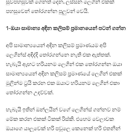
සුවපහසුවක් ගෙනත් දෙන, ලස්සන ලෙගින් එකක්
පහසුවෙන් තෝරගන්න පුලුවන් වෙයි.
1-
ඔයා සාමාන්‍ය අඳින කලිසම් ප්‍රමානයෙන් පටන් ගන්න
අපි සාමාන්‍යයෙන් අඳින කලිසම් ප්‍රමාණයම අපි
ලෙගින්ස් අඳිද්දි තෝරගන්නෙ නැති එක ඇත්තක්.
හැබැයි ඇඟට හරියනම ලෙගින් එක තෝරගන්න ඔයා
සාමාන්‍යයෙන් අඳින කලිසම් ප්‍රමාණයේ ලෙගින් එකක්
මුලින්ම ට්‍රයි කරන එක ඔයාට හරියනම ලෙගින් එකා
තෝරගන්න උදව්වක්.
හැබැයි ඉතින් ඔන්ලයින් වගේ ලෙගින්ස් ගන්නව නම්
මේක කරන එකක් ටිකක් රිස්කි. එහෙම වෙලාවක
ඔයාගෙ යාලුවෙක් හරි පවුලෙ කෙනෙක් හරි එතනින්