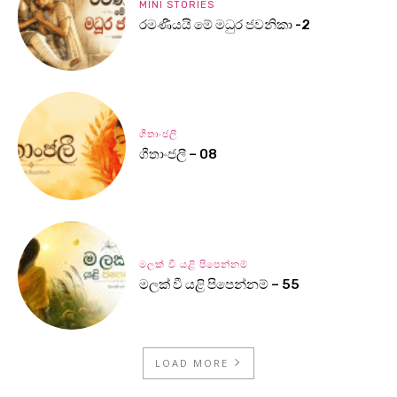
MINI STORIES
රමණීයයි මේ මධුර ජවනිකා -2
ගීතාංජලී
ගීතාංජලී – 08
මලක් වී යළි පිපෙන්නම්
මලක් වී යළි පිපෙන්නම් – 55
LOAD MORE