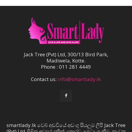
Jack Tree (Pvt) Ltd, 300/13 Bird Park,
Madiwela, Kotte.
Phone : 011 281 4449
Contact us:
info@smartlady.lk
smartlady.lk වෙබ් අඩවියේ අඩංගු සියලුම ලිපි Jack Tree
(Pvt) Ltd ලිඛිත අවසරයකින් තොරව උපුටා ගැනීම, නැවත