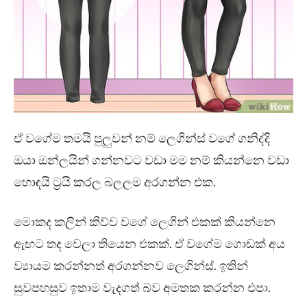
ඒ වගේම තමයි පුලුවන් නම් ලෙගින්ස් වගේ ගනිද්දි
ඔයා ඔන්ලයින් ගන්නවට වඩා මම නම් කියන්නෙ වඩා
හොඳයි ට්‍රයි කරල බලලම අරගන්න එක.
මොකද කලින් කිව්ව වගේ ලෙගින් එකක් කියන්නෙ
ඇඟට තද වෙලා තියෙන එකක්. ඒ වගේම ගොඩක් අය
ව්‍යායම කරන්නත් අරගන්නව ලෙගින්ස්. ඉතින්
සුවපහසුව ඉතාම වැදගත් බව අමතක කරන්න එපා.