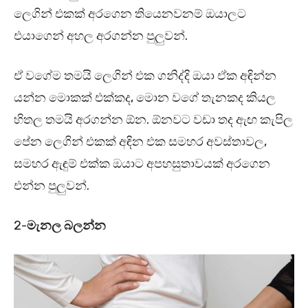
ලෙගින් එකක් අරගෙන තියෙනවනම් ඔයාලට
එයාගෙන් අහල අරගන්න පුලුවන්.
ඒ වගේම තමයි ලෙගින් එක ගනිද්දි ඔයා ඒක අඳින්න
යන්න මොකක් එක්කද, මොන වගේ තැනකද කියල
හිතල තමයි අරගන්න ඕන. ඕනවට වඩා තද ඇඟ කැපිල
පේන ලෙගින් එකක් අඳින එක සමහර අවස්තාවල,
සමහර ඇඳුම් එක්ක ඔයාට අපහසුතාවයක් අරගෙන
එන්න පුලුවන්.
2-
මැනල බලන්න