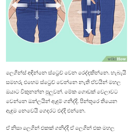
ලෙගින්ස් අඳින්නෙ ස්ට්‍රෙච් වෙන රෙද්දකින්නෙ. හැබැයි
සමහරු එහෙම ස්ට්‍රෙච් වෙන්නෙ නැති ඒවයින් මහල
ඔයාට විකුනන්න පුලුවන්. මේක ගොඩක් වෙලාවට
වෙන්නෙ ඔන්ලයින් ඇඳුම් ගනිද්දි. පින්තූරෙ තියෙන
ඇඳුම නෙවෙයි ගෙදරට එද්දි එන්නෙ.
ඒ නිසා ලෙගින් එකක් ගනිද්දි ඒ ලෙගින් එක මහල