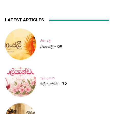
LATEST ARTICLES
ගීතාංජලී
ගීතාංජලී – 09
ඔලියැන්ඩර්
ඔලියැන්ඩර් – 72