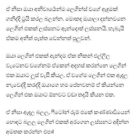
ඒ නිසා ඔයා අනිවාර්‍යෙන්ම ලෙගින්ස් වගේ ඇඳුමක්
ගනිද්දි ට්‍රයි කරල බලන්න. මොකද ඔයාලා දන්නවනෙ
ලෙගින් එකක් ලස්සනට ඇන්දොත් ලස්සනයි. හැබැයි
ඒකම අනිත් පැත්ත වෙන්නත් පුලුවන්.
ඔයා ලෙගින් එකක් ඇන්දම ඒක නිකන් එල්ලිල
වැටෙනව වගේනම් ඒකෙන් අදහස් කරන්නෙ ලෙගින්
එක ඔයාට ලූස් වැඪි කියල. ඒ වගේම ලෙගින් එක ඇඳල
නැවෙද්දි කරද්දි ඔයාගෙ හම පේනවනම් ඒ කියන්නෙ
ලෙගින් එක ඔයාට ඕනවට වඩා තදයි කියන එක.
ඒ නිසා ඇඳල බලල, ෆිටෝන් රූම් එකේ කණ්ණාඩියෙන්
හොඳට බලල ලෙගින් එකක් අරගෙන ලස්සනට අඳින්න
අමතක කරන්න එපා!