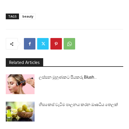
TAGS
beauty
Related Articles
ලස්සන මුහුණකට පියකරු Blush…
හිසකෙස් වැටීම පාලනය කරන ඖෂධීය තෙලක්