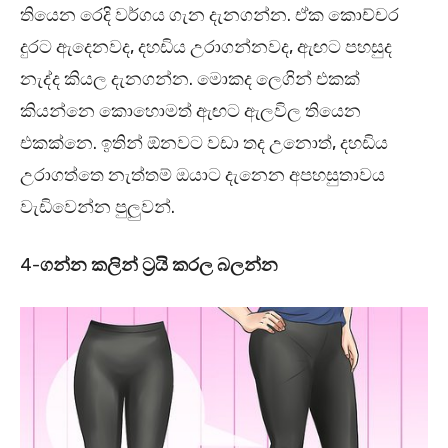
තියෙන රෙදි වර්ගය ගැන දැනගන්න. ඒක කොච්චර
දුරට ඇදෙනවද, දහඩිය උරාගන්නවද, ඇඟට පහසුද
නැද්ද කියල දැනගන්න. මොකද ලෙගින් එකක්
කියන්නෙ කොහොමත් ඇඟට ඇලවිල තියෙන
එකක්නෙ. ඉතින් ඕනවට වඩා තද උනොත්, දහඩිය
උරාගත්තෙ නැත්තම් ඔයාට දැනෙන අපහසුතාවය
වැඩිවෙන්න පුලුවන්.
4-
ගන්න කලින් ට්‍රයි කරල බලන්න