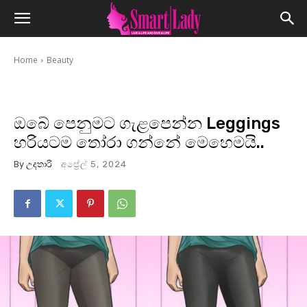
Home
Beauty
ඔබේ පෙනුමට ගැළපෙන්න Leggings
හරියටම තෝරා ගන්නේ මෙහෙමයි..
By
උදතාරි
අප්‍රේල් 5, 2024