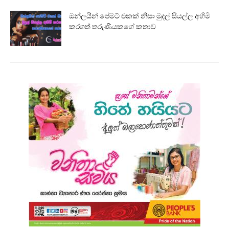
ඔන්ලයින් පේමට් එකක් නිසා මුදල් සියල්ල අහිමි
කරගත් තරුණියකගේ කතාව