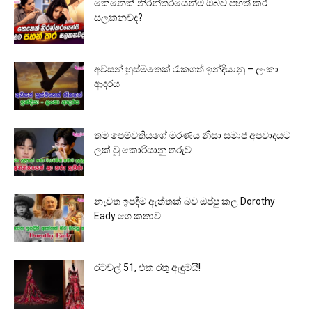
කෙනෙක් නිරන්තරයෙන්ම ඔබව පහත් කර
සලකනවද?
අවසන් හුස්මතෙක් රැකගත් ඉන්දියානු – ලංකා
ආදරය
තම පෙම්වතියගේ මරණය නිසා සමාජ අපවාදයට
ලක් වූ කොරියානු තරුව
නැවත ඉපදීම ඇත්තක් බව ඔප්පු කල Dorothy
Eady ගෙ කතාව
රටවල් 51, එක රතු ඇඳුමයි!