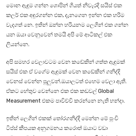
මොන ඇඳුම ගන්න ශොපින් ගියත් නිවැරදි සයිස් එක
කලර් එක අඳුරගන්න එක, දැනගෙන ඉන්න එක හරිම
වැදගත් නෙ. ඉතින් ඔන්න හරියනම ලෙගින් එක ගන්න
යන ඔයා වෙනුවෙන් තමයි අපි මේ ආටිකල් එක
ලියන්නෙ.
අපි සමහර වෙලාවටම වෙන කඩේකින් ගත්ත ඇඳුමක්
සයිස් එක ඒ වගේම ඇඳුමක් වෙන කඩේකින් ගනිද්දි
වෙනස් වෙන්න පුලුවන්.ඔයාලටත් එහෙම වෙලා ඇති.
ඒකට හේතුව වෙන්නෙ එක එක කඩවල් Global
Measurement එකම පාවිච්චි කරන්නෙ නැති හන්දා.
ඉතින් ලෙගින් එකක් තෝරගනිද්දි මෙන්න මේ පුංචි
ටිප්ස් කීපයක අනුගමනය කරොත් ඔයාට වඩා