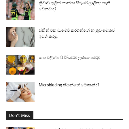
ක්‍රීඩාව තුලින් කාන්තා සිරුරේ ලාලිත්‍ය නැති
වෙනවාද?
ස්කින් එක ඩැමේජ් කරගන්නේ නැතුව මේකප්
ඉවත් කරමු.
කහ වලින් හරි විදියටම ලස්සන වෙමු
Microblading කියන්නේ මොකක්ද?
Don't Miss