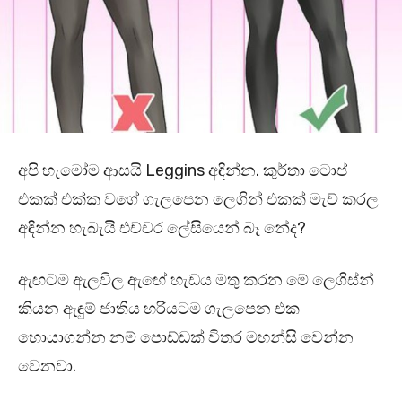
අපි හැමෝම ආසයි Leggins අඳින්න. කුර්තා ටොප්
එකක් එක්ක වගේ ගැලපෙන ලෙගින් එකක් මැච් කරල
අඳින්න හැබැයි එච්චර ලේසියෙන් බෑ නේද?
ඇඟටම ඇලවිල ඇඟේ හැඩය මතු කරන මේ ලෙගිස්න්
කියන ඇඳුම් ජාතිය හරියටම ගැලපෙන එක
හොයාගන්න නම් පොඩ්ඩක් විතර මහන්සි වෙන්න
වෙනවා.