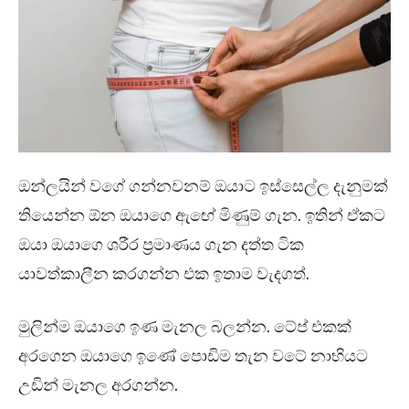
ඔන්ලයින් වගේ ගන්නවනම් ඔයාට ඉස්සෙල්ල දැනුමක්
තියෙන්න ඕන ඔයාගෙ ඇඟේ මිණුම් ගැන. ඉතින් ඒකට
ඔයා ඔයාගෙ ශරීර ප්‍රමාණය ගැන දත්ත ටික
යාවත්කාලීන කරගන්න එක ඉතාම වැදගත්.
මුලින්ම ඔයාගෙ ඉණ මැනල බලන්න. ටේප් එකක්
අරගෙන ඔයාගෙ ඉණේ පොඩිම තැන වටේ නාභියට
උඩින් මැනල අරගන්න.