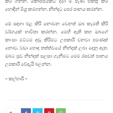
කර ගන්න. කෝප්පයකට දමා මී පැණි එකතු කර
හොඳින් මිශ්‍ර කරගන්න. නින්දට පෙර පානය කරන්න.
මේ සඳහා එළ කිරි නොවන වෙනත් ඔබ කැමති කිරි
වර්ගයක් භාවිතා කරන්න. මෙහි ඇති කහ ඔබගේ
කාංසා මට්ටම අඩු කිරීමට උපකාරී වනවා පමණක්
නොව, වඩා හොඳ තත්ත්වයේ නින්දක් ලබා දෙනු ඇත.
ඔබට සුව නින්දක් සලසා ගැනීමට මෙම රසවත් පානය
‍උපකාරී වේදැයි බලන්න.
– කල්හාරී –