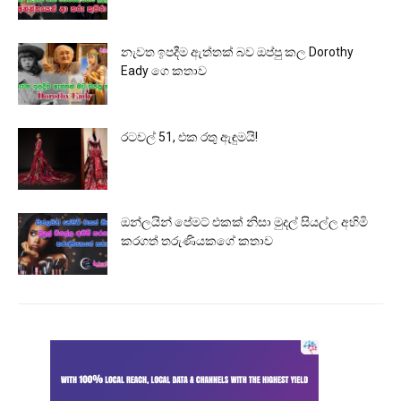
නැවත ඉපදීම ඇත්තක් බව ඔප්පු කල Dorothy
Eady ගෙ කතාව
රටවල් 51, එක රතු ඇඳුමයි!
ඔන්ලයින් පේමට් එකක් නිසා මුදල් සියල්ල අහිමි
කරගත් තරුණියකගේ කතාව