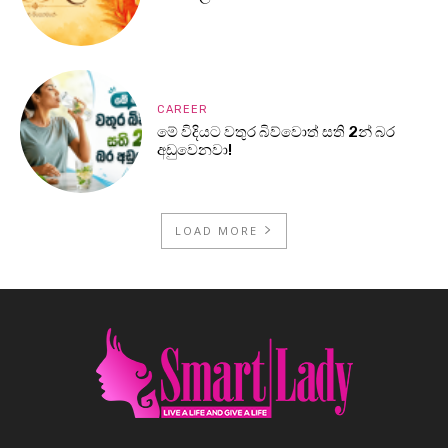
CAREER
මේ විදියට වතුර බිව්වොත් සති 2න් බර
අඩුවෙනවා!
LOAD MORE