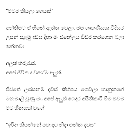
“මටම කියලා ගෙයක්”
අන්තිමට ඒ හීනේ ඇත්ත වෙලා. මම ගෘහණියක විදියට
උපන් පළමු දවස දිහා මං ජනේලය විවර කරගෙන බලා
ඉන්නවා.
අලුත් හිරුරැස්.
අපේ ජීවිතය වගේම අලුත්.
ජීවිතේ ලස්සනම දවස් කිහිපය ගෙවලා භානුකගේ
මනමාලි වුණු මං, අපේ අලුත් ගෙදර අයිතිකාරි වීම තවම
මට හීනයක් වගේ.
“ඉරිදා කියන්නේ හොඳට නිදා ගන්න දවස”