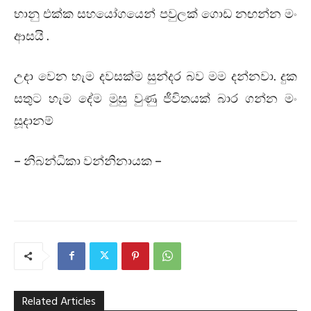
භානු එක්ක සහයෝගයෙන් පවුලක් ගොඩ නඟන්න මං
ආසයි .
උදා වෙන හැම දවසක්ම සුන්දර බව මම දන්නවා. දුක
සතුට හැම දේම මුසු වුණු ජීවිතයක් බාර ගන්න මං
සූදානම්
– නිබන්ධිකා වන්නිනායක –
Related Articles