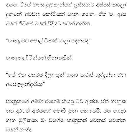
අම්මා ඊයේ හවස මුළුතැන්ගේ ලස්සනට අස්පස් කරලා
දුන්නේ අවවාද කෝටියක් දෙන ගමන්. ඒත් මං ආස
මගේ ජීවිතේ මගේ විදියට පටන් ගන්න.
“භානු, මට පොල් ටිකක් ගාලා දෙනවද”
භානු නැගිටින්නේ හිනාවකින්.
“තේ එක අතටම දීලා තුන් හතර පාරක් කූද්දන්න ඕන
අපේ ඉලන්දාරියා”
භානුකගේ අම්මා එහෙම කියපු බව ඇත්ත. ඒත් භානුක
තව දුරටත් අම්මගේ පොඩි පුතා නෙවෙයි. මේ ගෙදර
ගෘහ මූලිකයා. මං වගේම භානුකත් වෙනස් වෙන්න
ඕනේ නැද්ද.