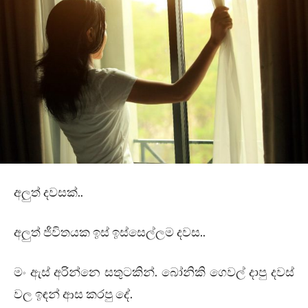
අලුත් දවසක්..
අලුත් ජීවිතයක ඉස් ඉස්සෙල්ලම දවස..
මං ඇස් අරින්නෙ සතුටකින්. බෝනිකි ගෙවල් දාපු දවස්
වල ඉඳන් ආස කරපු දේ.