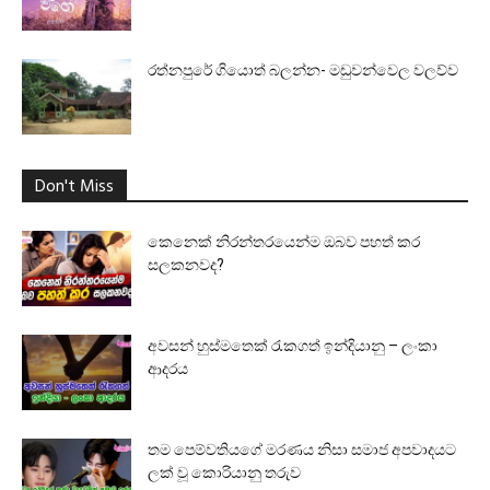
රත්නපුරේ ගියොත් බලන්න- මඩුවන්වෙල වලව්ව
Don't Miss
කෙනෙක් නිරන්තරයෙන්ම ඔබව පහත් කර
සලකනවද?
අවසන් හුස්මතෙක් රැකගත් ඉන්දියානු – ලංකා
ආදරය
තම පෙම්වතියගේ මරණය නිසා සමාජ අපවාදයට
ලක් වූ කොරියානු තරුව