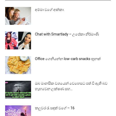
අම්මා වගේ අක්කා.
Chat with Smartlady – උපේකා නිර්මාණි
Office ගෙනියන්න low-carb snacks තුනක්
ඔබ මානසික වශයෙන් වෙහෙසට පත් වී ඇති බව
හැඟවෙන ලක්ෂණ සහ...
කලුවර රෑ සඳක් වගේ – 16