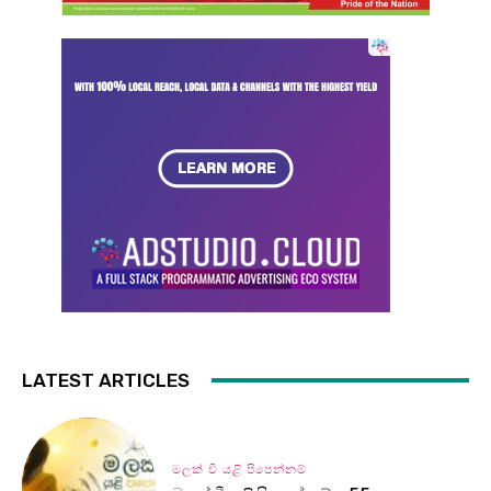
LATEST ARTICLES
මලක් වී යළි පිපෙන්නම්