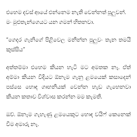
එහෙම දවස් ආයේ එන්නෙම නැති වෙන්නත් පුලුවන්.
මං මුළුතැන්ගෙයට යන ගමන් හිතනවා.
“ගෙදර ගෑනිගේ පිළිවෙල මනින්න පුලුවං තැන තමයි
කුස්සිය”
අත්තම්මා එහෙම කියන හැටි මට අමතක නෑ. ඒත්
අම්මා කියන විදියට ඕනෑම ගෑනු ළමයෙක් කසාදෙන්
පස්සෙ හොඳ ගෘහනියක් වෙන්න හැඩ ගැහෙනවා
කියන කතාව විශ්වාස කරන්න මම කැමති.
ඔව්. ඕනෑම ගැහැණු ළමයෙකුට හොඳ වයිෆ් කෙනෙක්
වීම අමාරු නෑ.