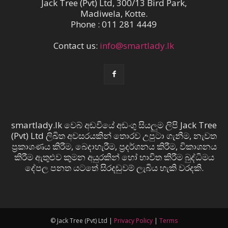
Jack Tree (Pvt) Ltd, 300/13 Bird Park,
Madiwela, Kotte.
Phone : 011 281 4449
Contact us:
info@smartlady.lk
smartlady.lk වෙබ් අඩවියේ අඩංගු සියලුම ලිපි Jack Tree
(Pvt) Ltd ලිඛිත අවසරයකින් තොරව උපුටා ගැනීම, නැවත
ප්‍රකාශණය කිරීම, බෙදාහැරීම, ප්‍රදර්ශනය කිරීම, විකාශනය
කිරීම ඇතුළුව කුමන අයුරකින් හෝ භාවිත කිරීම බුද්ධිමය
දේපල පනත යටතේ සිරදඬුවම් ලැබිය හැකි වරදකි.
© Jack Tree (Pvt) Ltd |
Privacy Policy
|
Terms