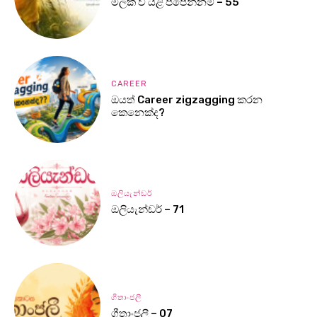
මලක් වී යළි පිපෙන්නම් – 55
CAREER
ඔයත් Career zigzagging කරන
කෙනෙක්ද?
ඔලියැන්ඩර්
ඔලියැන්ඩර් – 71
ගීතාංජලී
ගීතාංජලී – 07