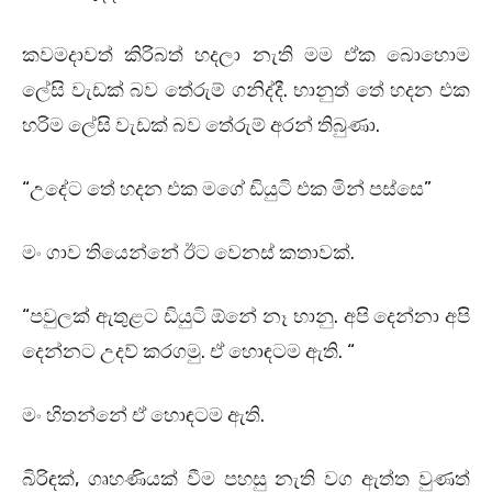
කවමදාවත් කිරිබත් හදලා නැති මම ඒක බොහොම
ලේසි වැඩක් බව තේරුම් ගනිද්දී. භානුත් තේ හදන එක
හරිම ලේසි වැඩක් බව තේරුම් අරන් තිබුණා.
“උදේට තේ හදන එක මගේ ඩියුටි එක මින් පස්සෙ”
මං ගාව තියෙන්නේ ඊට වෙනස් කතාවක්.
“පවුලක් ඇතුළට ඩියුටි ඕනේ නෑ භානු. අපි දෙන්නා අපි
දෙන්නට උදව් කරගමු. ඒ හොඳටම ඇති. “
මං හිතන්නේ ඒ හොඳටම ඇති.
බිරිඳක්, ගෘහණියක් වීම පහසු නැති වග ඇත්ත වුණත්