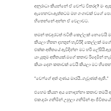
අනුරාධා කියන්නේ ඒ චෙෆ්ට විතරද? මං ඇ
ඇහෙනවා.ඇත්තටම මහ ගංගාවක් වගේ පෙරළ
හිතෙන්නේ අන්න ඒ වෙලාවට.
තමන් තවදුරටත් බටිති කෙල්ලක් නෙවෙයි ම
කියලා හිතන දහතුන් හැවිරිදි කෙල්ලක් ම
එක්ක අතීතයේ ඇවිදින්න මට හරි ලේසියි.ඇ
යා යුතුම අතීතයක්.මගේ කතාව රිදෙමින් නැ
කියා දෙන කතාවක් වෙයි කියලා මට හිතෙන
“චෙෆ්ගේ අත් ගුණය මාරයි..ගෑවුණත් ඇති..”
එහෙම කියන අය නොදන්නා කතාව තමයි අත
එක.දරා ගනිමින් උහුලා ගනිමින් ආ ජීවිතය