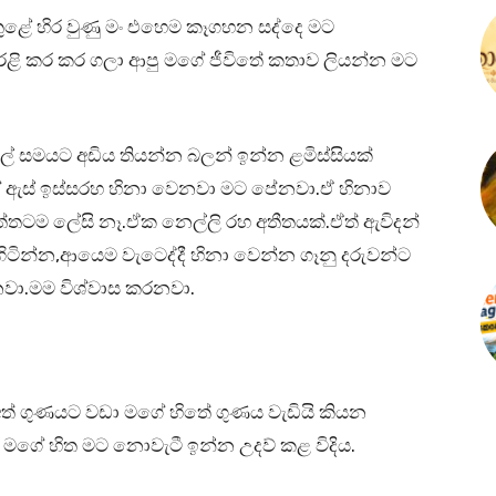
තුළේ හිර වුණු මං එහෙම කෑගහන සද්දෙ මට
ි කර කර ගලා ආපු මගේ ජීවිතේ කතාව ලියන්න මට
ල් සමයට අඩිය තියන්න බලන් ඉන්න ළමිස්සියක්
ගේ ඇස් ඉස්සරහ හිනා වෙනවා මට පේනවා.ඒ හිනාව
ත්තටම ලේසි නෑ.ඒක නෙල්ලි රහ අතීතයක්.ඒත් ඇවිදන්
ගිටින්න,ආයෙම වැටෙද්දී හිනා වෙන්න ගෑනු දරුවන්ට
වා.මම විශ්වාස කරනවා.
් ගුණයට වඩා මගේ හිතේ ගුණය වැඩියි කියන
ේ මගේ හිත මට නොවැටී ඉන්න උදව් කළ විදිය.