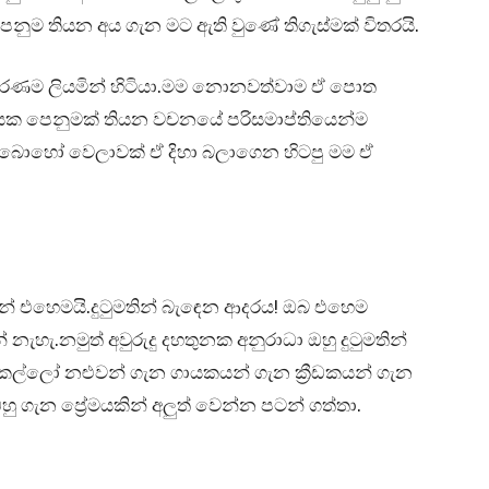
ු පෙනුම තියන අය ගැන මට ඇති වුණේ තිගැස්මක් විතරයි.
ම ලියමින් හිටියා.මම නොනවත්වාම ඒ පොත
ිංසක පෙනුමක් තියන වචනයේ පරිසමාප්තියෙන්ම
ම.බොහෝ වෙලාවක් ඒ දිහා බලාගෙන හිටපු මම ඒ
නේ එහෙමයි.දුටුමතින් බැඳෙන ආදරය! ඔබ එහෙම
ැහැ.නමුත් අවුරුදු දහතුනක අනුරාධා ඔහු දුටුමතින්
ෙල්ලෝ නළුවන් ගැන ගායකයන් ගැන ක්‍රීඩකයන් ගැන
ු ගැන ප්‍රේමයකින් අලුත් වෙන්න පටන් ගත්තා.