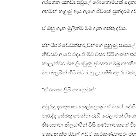
අරගෙන යනවා.පවුලේ බොහොමයක් දෙනා ත්‍ර
අහමින් හැදුණු ඇය ඇගේ ජීවිතේ සුන්දරම ද
ඒ ඔහු ගැන මුලින්ම මම දැන ගත්තු දවස.
ස්නයිපර් වෙඩික්කරුවන්ගේ පුහුණු පාසලේ
නිවසට ආවේ එදා.ඒ මීට වසර විසි ගණනක
කැලැන්ඩර මත ලියවුණු දවසක.ජම්බු ගහකින්
මඟ බලමින් හිටි මට ඔහු ළඟ තිබී අපූරු වස
“ඒ රහස්‍ය ලිපි ගොනුවක්”
අවුරුදු දහතුනක කෙල්ලෙකුට ඒ වගේ දේකි
වැරැද්ද ඉස්මතු වෙන්න වැඩි වෙලාවක් ගිය
තියෙනවා.නිලධාරින් විසි ගණනාවකගේ විස්
කෙනෙක්ම රැවුල් උඩට කැරකුණු,නපුරු මු