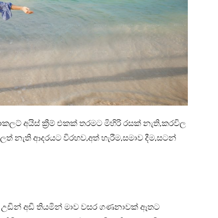
අයිස් ක්‍රීම් එකක් තරමට මිහිරි රසක් නැති,කරවිල
ලත් නැති ආදරයට විරහව,අත් හැරීම,සමාව දීම,සටන්
 උඩින් අඩි තියමින් මාව වසර ගණනාවක් ඈතට