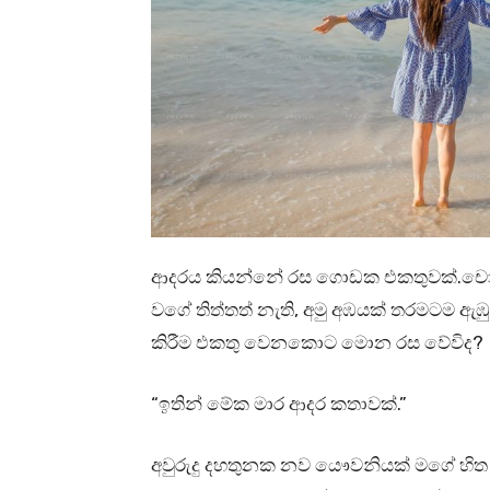
ආදරය කියන්නේ රස ගොඩක එකතුවක්.චොකලට් 
වගේ තිත්තත් නැති, අමු අඹයක් තරමටම ඇඹු
කිරීම එකතු වෙනකොට මොන රස වේවිද?
“ඉතින් මේක මාර ආදර කතාවක්.”
අවුරුදු දහතුනක නව යෞවනියක් මගේ හිත