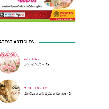
ATEST ARTICLES
ඔලියැන්ඩර්
ඔලියැන්ඩර් – 72
MINI STORIES
රමණීයයි මේ මධුර ජවනිකා -2