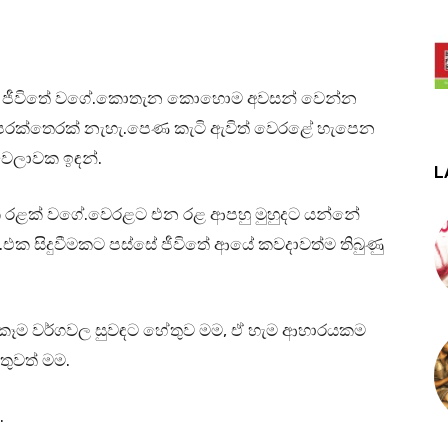
යක්. ජීවිතේ වගේ.කොතැන කොහොම අවසන් වෙන්න
් පරක්තෙරක් නැහැ.පෙණ කැටි ඇවිත් වෙරළේ හැපෙන
වෙලාවක ඉඳන්.
L
එක රළක් වගේ.වෙරළට එන රළ ආපහු මුහුදට යන්නේ
.එක සිදුවීමකට පස්සේ ජීවිතේ ආයේ කවදාවත්ම තිබුණු
 කෑම වර්ගවල සුවඳට හේතුව මම, ඒ හැම ආහාරයකම
ුවත් මම.
.