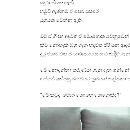
ඉඳුරා කියත හැකි…
හමුවී ඇත්නම් ඒ පෙර සසරේ
යුගයක වෙන්න ඇති…
මට ඒ ගී පද අදටත් ඒ මොහොත වෙනුවෙන් වෙ
කිව නොහැකි ඔහු ගැන හදවත පිරී යන ආදර
දුටු එකම එක ඡායාරූපයට.සංසාර බැඳීම් ගැන
මේ නොදන්නා තරුණයා ගැන දැන ගන්නේ
ගත්තේ ඉන්පසු.මම එයට ක්‍රමයක් කල්පනා 
“මේ කවුද..මෙයා කොහෙ කෙනෙක්ද?”