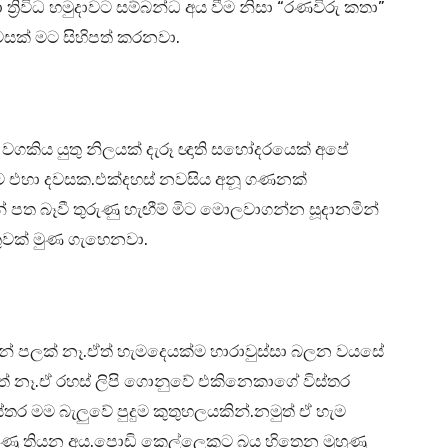
ිවිධ හමුදාවට සම්බන්ධ අය වීම නිසා “රණවිරු කතා”
වසක් මට සිහිපත් කරනවා.
 වගකිය යුතු නිලයක් දැරූ ඥාති සහෝදරයෙක් අපේ
ට එහා දවසක.එක්දහස් නවසිය අනූ ගණනක්
 පත බෑවී තුරුණු හැඟීම් මිට මොලවාගන්න සූදානමින්
්තුවක් මුණ ගැහෙනවා.
න් පලක් නෑ.ඒත් හැමදෙයක්ම හාරාවුස්සා බලන වයසේ
ෙත් නෑ.ඒ රහස් ලිපි ගොනුවේ එකිනෙකාගේ විස්තර
තර මම බැලුවේ පුදුම කුතුහලයකින්.නමුත් ඒ හැම
හුණු තියන අය.පොඩි කෙල්ලෙකුට බය හිතෙන මුහුණු