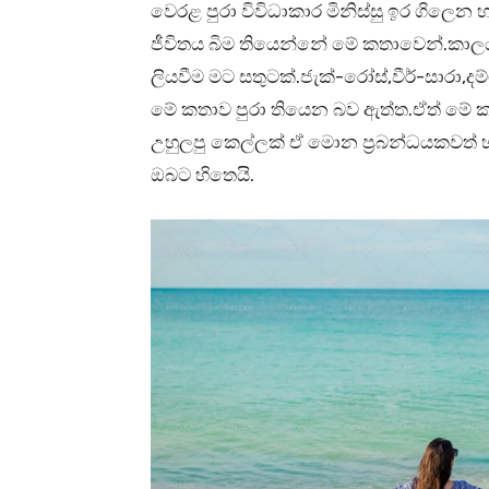
වෙරළ පුරා විවිධාකාර මිනිස්සු ඉර ගිලෙන
ජීවිතය බිම තියෙන්නේ මේ කතාවෙන්.කා
ලියවීම මට සතුටක්.ජැක්-රෝස්,වීර්-සාරා
මේ කතාව පුරා තියෙන බව ඇත්ත.ඒත් මේ ක
උහුලපු කෙල්ලක් ඒ මොන ප්‍රබන්ධයකවත්
ඔබට හිතෙයි.