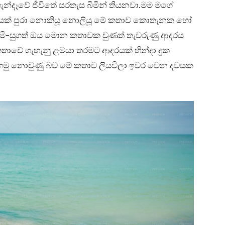
 හැන්දෑවේ ජීවිතේ සරතැස බිමින් තියනවා.මම මගේ
ලයක් පුරා නොකියූ නොලියූ මේ කතාව කොතැනක හෝ
,දම්මි-සුගත් ඔය මොන කතාවක වුණත් තැවරුණු ආදරය
තාවේ ගැහැනු ළමයා තරමට ආදරයක් හින්දා දුක
 හමු නොවුණු බව මේ කතාව ලියවිලා ඉවර වෙන දවසක