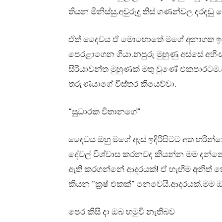
තියන මිනිස්සු.අවුරුදු තිස් ගණන්වල දරදඬ
ඒත් දෛවය ඒ මොහොතේ මගේ අනාගත ඉරණ
පෙරළාගෙන ගියා.නපුරු මුහුණු අස්සේ අහ
සිරියාවන්ත මුහුණක් මතු වුණේ එකපාරට
තරුණයාගේ විස්තර කියෙව්වා.
“සුධාරක විතානගේ”
දෛවය ඔහු මගේ ඇස් ඉදිරිපිටට අත හරින්
දේවල් විශ්වාස කරනවද කියන්න මම දන්නේ න
ඇති කරගන්නේ ආදරයක්! ඒ හැඟීම අනිත් ක
කියන “ක්‍රෂ් එකක්” නෙවෙයි.ආදරයක්.මම ඔහ
පෙර කිසි දා ඔබ හමුවී නැතිබව