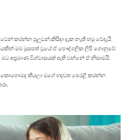
න් කරන්න පුලුවන්.කිසිදා දැක නැති හමු වේදැයි
යකින් මම මුසපත් වූයේ ඒ පෞද්ගලික ලිපි ගොනුවේ
 මට අප්‍රමාණ විශ්වාසයක් ඇති වන්නේ ඒ නිසාමයි.
 කොහොමද කියලා මගේ හදවත පෙරළි කරන්න
කරා.