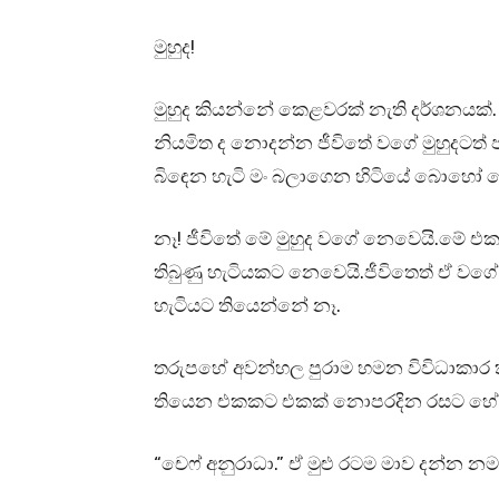
මුහුද!
මුහුද කියන්නේ කෙළවරක් නැති දර්ශන
නියමිත ද නොදන්න ජීවිතේ වගේ මුහුදටත
බිඳෙන හැටි මං බලාගෙන හිටියේ බොහෝ 
නෑ! ජීවිතේ මේ මුහුද වගේ නෙවෙයි.මේ 
තිබුණු හැටියකට නෙවෙයි.ජීවිතෙත් ඒ වගේ
හැටියට තියෙන්නේ නෑ.
තරුපහේ අවන්හල පුරාම හමන විවිධාකාර
තියෙන එකකට එකක් නොපරදින රසට හේත
“චෙෆ් අනුරාධා.” ඒ මුළු රටම මාව දන්න නම