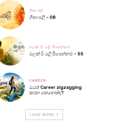
ගීතාංජලී
ගීතාංජලී – 08
මලක් වී යළි පිපෙන්නම්
මලක් වී යළි පිපෙන්නම් – 55
CAREER
ඔයත් Career zigzagging
කරන කෙනෙක්ද?
LOAD MORE