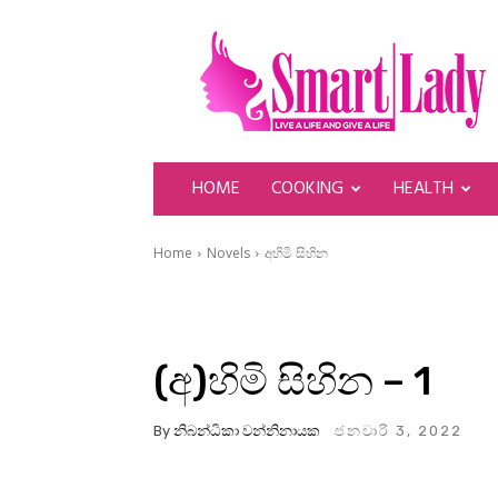
SmartLady
HOME
COOKING
HEALTH
Home
Novels
අහිමි සිහින
(අ)හිමි සිහින – 1
By
නිබන්ධිකා වන්නිනායක
ජනවාරි 3, 2022