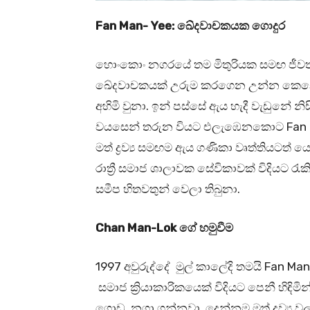
Fan Man- Yee: ඛේදවාචකයක ගොදුර
හොංකොං නගරයේ තම මිතුරියක සමඟ ජීවත්
ඛේදවාචකයක් උරුම කරගෙන උන්න කෙනෙක
අහිමි වුනා. ඉන් පස්සේ ඇය හැදී වැඩුනේ න
වයසෙන් තරුන වියට එලැඹෙනකොට Fan Man- 
මත් ද්‍රව්‍ය සමඟම ඇය ගණිකා වෘත්තියටත
රාත්‍රී සමාජ ශාලාවක සේවිකාවක් විදියට රැක
සමීප හිතවතුන් වෙලා තිබුනා.
Chan Man-Lok ගේ හමුවීම
1997 අවුරුද්දේ මුල් කාලේදි තමයි Fan 
සමාජ ක්‍රියාකාරිකයෙක් විදියට පෙනී හිඳි
ගොඩ නගා ගන්නවා. දෙන්නම මත් ද්‍රව්‍ය ව