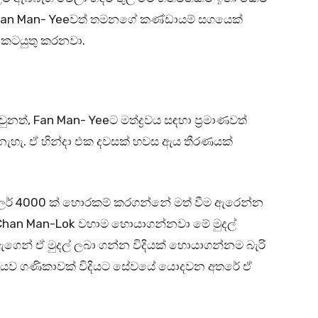
 Fan Man- Yeeවත් තමනගේ කණ්ඩායම් සගයෙක්
 කටයුතු කරනවා.
්, Fan Man- Yeeට මත්ද්‍රවය සඳහා ප්‍රමාණවත්
ේ නැහැ. ඒ හින්දා එක දවසක් හවස ඇය තීරණයක්
ලර් 4000 ක් හොරකම් කරගන්නේ මත් වීම ඇරෙන්න
. Chan Man-Lok වහාම හොයාගන්නවා මේ මුදල්
ෙන් ඒ මුදල් ලබා ගන්න විදියක් හොයාගන්නම බැරි
ඇයව ගණිකාවක් විදියට සේවයේ යොදවන අතරේ ඒ