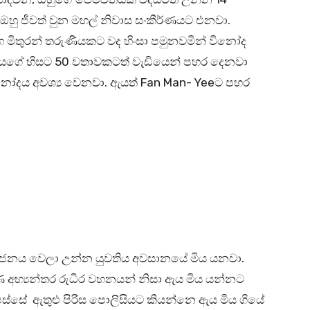
හු ජීවත් වුන මහල් නිවාස සංකීර්ණයට එනවා.
මිතුරන් තරුණියකට වද හිංසා පමුනවමින් විනෝද
ියගේ හිසට 50 වතාවකටත් වැඩියෙන් පහර දෙනවා
ෝදය අවශ්‍ය වෙනවා. ඇයත් Fan Man- Yeeට පහර
භාජනය වෙලා උන්න යුවතිය අවසානයේ මිය යනවා.
ණ අභ්‍යන්තර රුධිර වහනයන් නිසා ඇය මිය යන්නට
 පස්සේ ඇතුළු පිරිස පොලිසියට කියන්නෙ ඇය මිය ගියේ