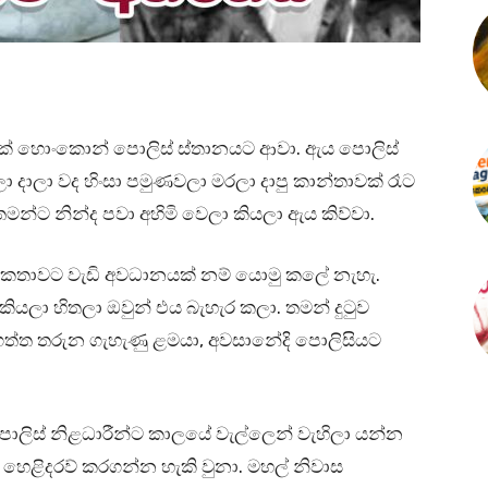
රියක් හොංකොන් පොලිස් ස්තානයට ආවා. ඇය පොලිස්
ලා දාලා වද හිංසා පමුණවලා මරලා දාපු කාන්තාවක් රෑට
්ට නින්ද පවා අහිමි වෙලා කියලා ඇය කිව්වා.
කතාවට වැඩි අවධානයක් නම් යොමු කලේ නැහැ.
ලා හිතලා ඔවුන් එය බැහැර කලා. තමන් දුටුව
 ගත්ත තරුන ගැහැණු ළමයා, අවසානේදි පොලිසියට
ොලිස් නිළධාරීන්ට කාලයේ වැල්ලෙන් වැහිලා යන්න
 හෙළිදරව් කරගන්න හැකි වුනා. මහල් නිවාස