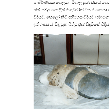
සංකීර්ණයක මහලක , විශාල ප්‍රමාණයේ හෙ
හිස් කබල පොලිස් නිළධාරීන් විසින් සො
විදියට. හෙලෝ කිටී අභිරහස විදියට සමා
ඉතිහාසයේ සිදු වුන බිහිසුණුම සිදුවීමක් විදි