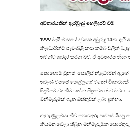
අවතාරයකින් ඇරඹුණු හෙලිදරව් වීම
1999 මැයි මාසයේ දවසක අවුරුදු 14ක දැ
නිළධාරින්ට පැමිණිළි කරා කම්බි වලින් බැඳ
තමන්ට කරදර කරන බව. ඒ අවතාරය නිසා තමන
කොහොම වුනත් පොලිස් නිළධාරීන් ඇගේ 
තරුණ වයසේ කෙල්ලගේ මනෝ විකාරයක් කිය
සිදුවීමේ වගකීම ගන්න සිදුවෙන බව වටහා
මිනීමැරුමක් ගැන ඔත්තුවක් ලබා දුන්නා.
ගැහැණුළමයා කීව තොරතුරු පස්සේ ගියපු ප
නියමිත වෙලා තිබුන මිනීමැරුමක තොරතුරු