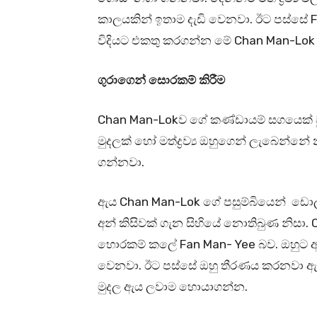
කාලයකින් ඉතාම දැඩි වෙනවා. ඊට පස්සේ
විදියට එකතු කරගන්න මේ Chan Man-Lok
ගුරාගෙන් සොරකම් කිරීම
Chan Man-Lokව ගේ කණ්ඩායම් සගයෙක් වුනත
මුදලක් හෝ මත්ද්‍රව්‍ය ඔහුගෙන් ලැබෙන්න
ගන්නවා.
ඇය Chan Man-Lok ගේ පසුම්බියෙන් ඩො
අන් කිසිවක් ගැන සිහියේ නොතිබුණ නිසා
හොරකම් කලේ Fan Man- Yee බව. ඔහුට ඇග
වෙනවා. ඊට පස්සේ ඔහු තීරණය කරනවා 
මුදල ඇය ලවාම හොයාගන්න.