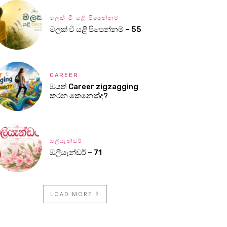
මලක් වී යළි පිපෙන්නම්
මලක් වී යළි පිපෙන්නම් – 55
CAREER
ඔයත් Career zigzagging
කරන කෙනෙක්ද?
ඔලියැන්ඩර්
ඔලියැන්ඩර් – 71
LOAD MORE