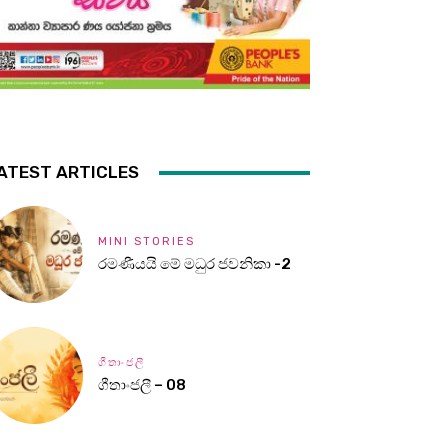
ATEST ARTICLES
MINI STORIES
රමණීයයි මේ මධුර ජවනිකා -2
ගීතාංජලී
ගීතාංජලී – 08