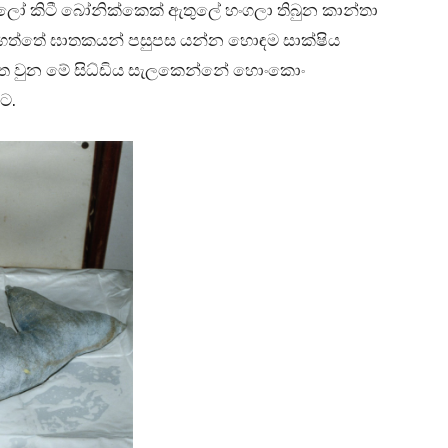
ලෝ කිටී බෝනික්කෙක් ඇතුලේ හංගලා තිබුන කාන්තා
යා ගත්තේ ඝාතකයන් පසුපස යන්න හොඳම සාක්ෂිය
ජගත වුන මේ සිධ්ඩිය සැලකෙන්නේ හොංකොං
යට.