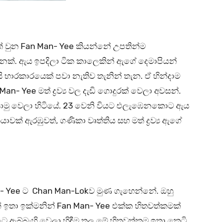
 වුන Fan Man- Yee කියන්නේ උපතින්ම
්. ඇය ඉපදිලා ටික කාලෙකින් ඇගේ දෙමාපියන්
ිසි භාරකාරයෙක් පවා නැතිව තැනින් තැන. ඒ හින්දාම
Yee මත් ද්‍රව්‍ය වල දැඩි ගොදුරක් වෙලා අවසන්.
් යොමු වෙලා හිටියේ. 23 වෙනි වියට එලැඹෙනකොට ඇය
ියාවක් ඇරඹුවත්, ගණිකා වෘත්තිය සහ මත් ද්‍රව්‍ය ඇගේ
Man- Yee ට Chan Man-Lokව මුණ ගැහෙන්නේ. ඔහු
මින් ඉතා ඉක්මනින් Fan Man- Yee එක්ක හිතවත්කමක්
ලට ඇබ්බැහි වෙලා හිඳීම තුල මේ හිතවත්කම ඉතා කෙටි