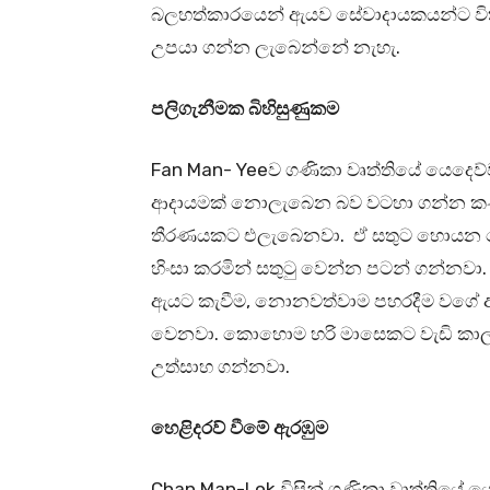
බලහත්කාරයෙන් ඇයව සේවාදායකයන්ට විකි
උපයා ගන්න ලැබෙන්නේ නැහැ.
පලිගැනීමක බිහිසුණුකම
Fan Man- Yeeව ගණිකා වෘත්තියේ යෙදෙ
ආදායමක් නොලැබෙන බව වටහා ගන්න කණ
තීරණයකට එලැබෙනවා. ඒ සතුට හොයන ස
හිංසා කරමින් සතුටු වෙන්න පටන් ගන්නවා. ඇය
ඇයට කැවීම, නොනවත්වාම පහරදීම වගේ අම
වෙනවා. කොහොම හරි මාසෙකට වැඩි කාලයක
උත්සාහ ගන්නවා.
හෙළිදරව් වීමේ ඇරඹුම
Chan Man-Lok විසින් ගණිකා වෘත්තියේ 