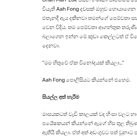
වියැති Aah Fong දවසක් ඔහුව හොයාගෙන ඔ
එතැනදී ඇය දකිනවා තමන්ගේ පෙම්වතා සහ 
වෙන විදිය. තම පෙම්වතා ආගන්තුක තරුණ
බලාගෙන ඉන්න මේ කුඩා කෙල්ලටත් ඒ වින
දෙනවා.
“මම හිතුවේ ඒක විනෝදයක් කියලා…”
Aah Fong පොලිසියට කියන්නේ එහෙම.
සියල්ල අත් හැරීම
මාසයකටත් වැඩි කාලයක් වද හිංසා වලට 
පර්‍යේෂකයන් කියන්නේ ඇගේ හිස තුල තිබු
ඇතියි කියලා. ඒත් අත් අඩංගුවට පත් වුනාට