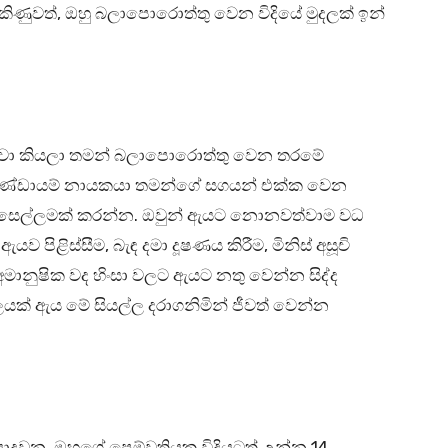
ණුවත්, ඔහු බලාපොරොත්තු වෙන විදියේ මුදලක් ඉන්
ව්වා කියලා තමන් බලාපොරොත්තු වෙන තරමේ
්ඩායම් නායකයා තමන්ගේ සගයන් එක්ක වෙන
ෙල්ලමක් කරන්න. ඔවුන් ඇයට නොනවත්වාම වධ
ව පිළිස්සීම, බැඳ දමා දූෂණය කිරීම, මිනිස් අසූචි
ානුෂික වද හිංසා වලට ඇයට නතු වෙන්න සිද්ද
් ඇය මේ සියල්ල දරාගනිමින් ජීවත් වෙන්න
යොදවන, ඔහුගේ පෙම්වතියක විදියටත් උන්න 14