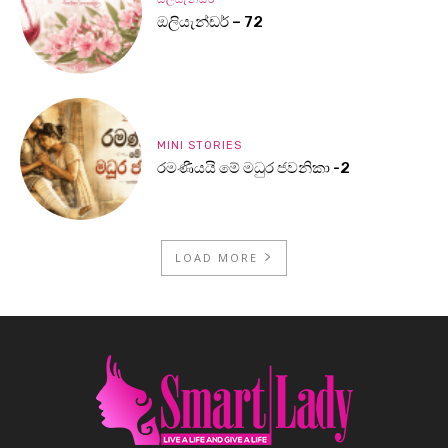
ඔලියැන්ඩර් – 72
MINI STORIES
රමණීයයි මේ මධුර ජවනිකා -2
LOAD MORE