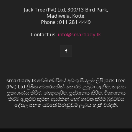
Jack Tree (Pvt) Ltd, 300/13 Bird Park,
Madiwela, Kotte.
Phone : 011 281 4449
Contact us:
info@smartlady.lk
smartlady.lk වෙබ් අඩවියේ අඩංගු සියලුම ලිපි Jack Tree
(Pvt) Ltd ලිඛිත අවසරයකින් තොරව උපුටා ගැනීම, නැවත
ප්‍රකාශණය කිරීම, බෙදාහැරීම, ප්‍රදර්ශනය කිරීම, විකාශනය
කිරීම ඇතුළුව කුමන අයුරකින් හෝ භාවිත කිරීම බුද්ධිමය
දේපල පනත යටතේ සිරදඬුවම් ලැබිය හැකි වරදකි.