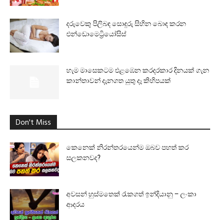
දරුවෙකු පිලිබඳ සොඳුරු සිහින බොඳ කරන
එන්ඩොමෙට්‍රියෝසිස්
හැම මාසෙකටම එළඹෙන කරදරකාර දිනයක් ගැන
කාන්තාවන් දැනගත යුතු දෑ කිහිපයක්
Don't Miss
කෙනෙක් නිරන්තරයෙන්ම ඔබව පහත් කර
සලකනවද?
අවසන් හුස්මතෙක් රැකගත් ඉන්දියානු – ලංකා
ආදරය