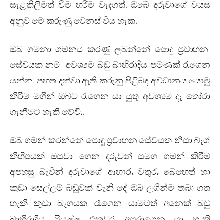
. ඔබේ දරුවාගේ වයස
සැළකිලිමත් වීම හරිම වැදගත්
අනුව මේ කරුණු වෙනස් විය හැක.
ඔබ ගමනා ගමනය කරණු ලබන්නේ පොදු ප්‍රවාහන
සේවයක නම් අවශ්‍යම බඩු බාහිරාදිය පමණක් රැගෙන
යන්න. පහත දක්වා ඇති කරුනු පිළිබද අවධානය යොමු
කිරීම මගින් ඔබට රැගෙන යා යුතු අවශ්‍යම දෑ තෝරා
ගැනීමට හැකි වේවී..
ඔබ ගමන් කරන්නේ පොදු ප්‍රවාහන සේවයක නිසා බෑග්
කිහිපයක් ඔසවා ගෙන දරුවන් සමග ගමන් කිරීම
අපහසු බැවින් දරුවාගේ ආහාර, වතුර, බෙහෙත් හා
කුඩා සෙල්ලම් බඩුවක් වැනි දේ ඔබ ලගින්ම තබා ගත
හැකි කුඩා බෑගයක රැගෙන යාමටත් අනෙක් බඩු
බාහිරාදිය සියල්ල එකවර අසුරාගෙන යා හැකි