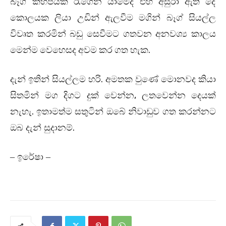
බෑග් කිහිපයක් රැගෙන යාමේදී එහි අසුරා ඇති දේ
කොලයක ලියා උඩින් ඇලවීම මගින් බෑග් සියල්ල
විවෘත කරමින් බඩු සෙවීමට ගතවන අනවශ්‍ය කාලය
මෙන්ම වෙහෙසද අවම කර ගත හැක.
.
දැන් ඉතින් සියල්ලම හරි
අමතක වුණේ මොනවද කියා
,
සිතමින් මග දිගට දුක් වෙන්න
ලතවෙන්න දෙයක්
.
නැහැ
ඉතාමත්ම සතුටින් ඔබේ නිවාඩුව ගත කරන්නට
.
ඔබ දැන් සුදානම්
– ඉරේෂා –