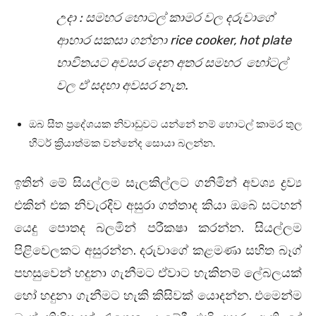
උදා : සමහර හොටල් කාමර වල දරුවාගේ
ආහාර සකසා ගන්නා rice cooker, hot plate
භාවිතයට අවසර දෙන අතර සමහර හෝටල්
වල ඒ සදහා අවසර නැත.
ඔබ සීත ප්‍රදේශයක නිවාඩුවට යන්නේ නම් හොටල් කාමර තුල
හීටර් ක්‍රියාත්මක වන්නේද සොයා බලන්න.
ඉතින් මේ සියල්ලම සැලකිල්ලට ගනිමින් අවශ්‍ය ද්‍රව්‍ය
එකින් එක නිවැරදිව අසුරා ගත්තාද කියා ඔබේ සටහන්
.
යෙදු පොතද බලමින් පරීකෂා කරන්න
සියල්ලම
.
පිළිවෙලකට අසුරන්න
දරුවාගේ කළමණා සහිත බෑග්
පහසුවෙන් හදුනා ගැනීමට ඒවාට හැකිනම් ලේබලයක්
. එමෙන්ම
හෝ හදුනා ගැනීමට හැකි කිසිවක් යොදන්න