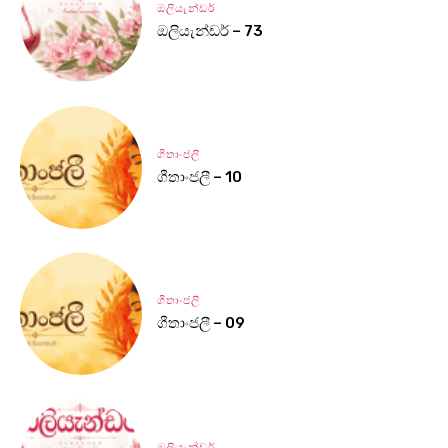
ඔලියැන්ඩර්
ඔලියැන්ඩර් – 73
ගීතාංජලී
ගීතාංජලී – 10
ගීතාංජලී
ගීතාංජලී – 09
ඔලියැන්ඩර්