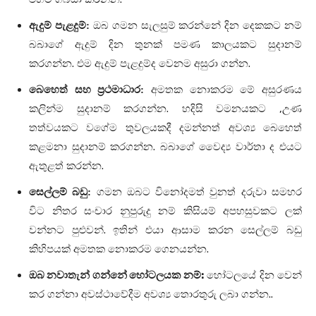
ඇදුම් පැළදුම්:
ඔබ ගමන සැලසුම් කරන්නේ දින දෙකකට නම්
බබාගේ ඇදුම් දින තුනක් පමණ කාලයකට සුදානම්
.
.
කරගන්න
එම ඇදුම් පැළදුම්ද වෙනම අසුරා ගන්න
බෙහෙත් සහ ප්‍රථමාධාර:
අමතක නොකරම මේ අසුරණය
.
,
කලින්ම සුදානම් කරගන්න
හදිසි වමනයකට
උණ
තත්වයකට වගේම තුවලයකදී දමන්නත් අවශ්‍ය බෙහෙත්
.
කළමනා සුදානම් කරගන්න
බබාගේ වෛද්‍ය වාර්තා ද එයට
.
ඇතුළත් කරන්න
සෙල්ලම් බඩු
:
ගමන ඔබට විනෝදමත් වුනත් දරුවා සමහර
විට නිතර සංචාර නුපුරුදු නම් කිසියම් අපහසුවකට ලක්
.
වන්නට පුළුවන්
ඉතින් එයා ආසාම කරන සෙල්ලම් බඩු
.
කිහිපයක් අමතක නොකරම ගෙනයන්න
ඔබ නවාතැන් ගන්නේ හෝටලයක නම්:
හෝටලයේ දින වෙන්
කර ගන්නා අවස්ථාවේදීම අවශ්‍ය තොරතුරු ලබා ගන්න..