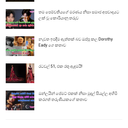
තම පෙම්වතියගේ මරණය නිසා සමාජ අපවාදයට
ලක් වූ කොරියානු තරුව
නැවත ඉපදීම ඇත්තක් බව ඔප්පු කල Dorothy
Eady ගෙ කතාව
රටවල් 51, එක රතු ඇඳුමයි!
ඔන්ලයින් පේමට් එකක් නිසා මුදල් සියල්ල අහිමි
කරගත් තරුණියකගේ කතාව