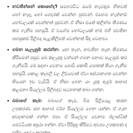
?
නවතින්නේ කොහේද
සමහරවිට ඔබේ නැවතුම හිතවත්
.
හෝ නෑදෑ හෝ ගෙදරක් වෙන්න පුළුවන්
එහෙම නැත්නම්
.
හෝටලයක් වෙන්නත් පුළුවන්
ඒ නිසා එයත් කලින්ම තීරණය
.
කර ගැනීම පහසුයි
ඒ වගේම හෝටලයක් නම් එහි පවතින
.
පහසුකම් පිළිබද සැළකිලිමත් වෙන්නත් සිදු වෙනවා
,
ගමන සැලැසුම් කරන්න:
යන තැන
නවතින තැන තීරණය
කිරීමෙන් පසුව ඔබ කලයුතු වන්නේ ගමන මනාව සැලසුම් කර
.
ගැනීමයි
මේ සදහා වෙනම පොඩි කොපි පොතක් තියා ගැනීම
.
පහසුයි
කොළ කැබලි වල ලිව්වොත් ඒවා අස්ථානගත වෙන්න
.
තියෙන ඉඩ වැඩියි
ඒ නිසා ගෙන යා යුතු ඇදුම් ආහාර
.
කළමනා සියල්ලම පිලිබදව සටහනක් තබා ගන්න
,
බබාගේ කෑම:
බබාගේ කෑම
බීම පිළියෙළ කරන
,
.
උපකරණ
සහ ආහාර වර්ග සියල්ලම ගෙන යන්න
ඒ ගැන
.
අවදානමක් ගන්න එපා
ඒ සියල්ලම වෙනම ප්ලාස්ටික්
.
පෙට්ටියක අසුරා ගන්න
ඒවා පිරිසුදු කිරීමට අවශ්‍ය උපකරණ ද
.
එහිම ගබඩා කරන්න