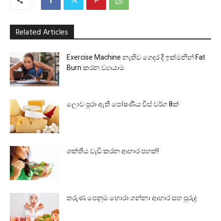
Related Articles
Exercise Machine නැතිව ගෙදර දී ඉක්මනින් Fat
Burn කරන ව්‍යායාම
ලොව පුරා ඇති පෝෂණීය චීස් වර්ග 8ක්
ශක්තිය වැඩි කරන ආහාර පහක්!
තරුණ පෙනුම හොරා ගන්නා ආහාර සහ පුරුදු