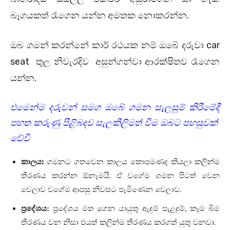
බෑගයකත් රැගෙන යන්න අමතක නොකරන්න.
ඔබ ගමන් කරන්නේ කාර් රථයක නම් ඔබේ දරුවා car
seat තුල නිවැරදිව අසුන්ගන්වා ආරක්ෂිතව රැගෙන
යන්න.
එමෙන්ම දරුවන් සමග ඔබේ ගමන සැලසුම් කිරීමේදී
පහත කරුණු පිළිබදව සැලකිලිමත් වීම ඔබට පහසුවක්
වේවී
:
කාලය
ගමනට ගතවෙන කාලය කොපමණද කියලා කලින්ම
.
තීරණය කරන්න ඕනෑමයි
ඒ වගේම ගමන පිටත් වෙන
.
වෙලාව වගේම ආපසු නිවසට පැමිණෙන වෙලාව
,
ප්‍රදේශය:
ප්‍රදේශය මත ගෙන යායුතු ඇදුම් පැළදුම්
කෑම බීම
.
තීරණය වන නිසා එයත් කලින්ම තීරණය කරගත් යුතු වනවා