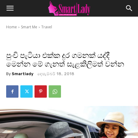
Home
Smart Me
Travel
පුංචි පැටියා එක්ක දුර ගමනක් යද්දී
මෙන්න මේ ගැනත් සැළකිලිමත් වන්න
By
Smartlady
දෙසැම්බර් 18, 2018