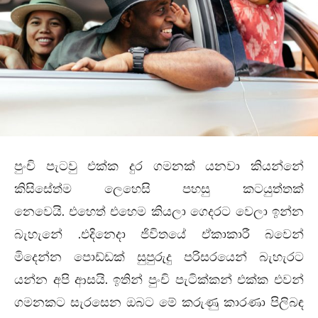
පුංචි පැටවු එක්ක දුර ගමනක් යනවා කියන්නේ
කිසිසේත්ම ලෙහෙසි පහසු කටයුත්තක්
.
නෙවෙයි
එහෙත් එහෙම කියලා ගෙදරට වෙලා ඉන්න
.
බැහැනේ
එදිනෙදා ජිවිතයේ ඒකාකාරී බවෙන්
මිදෙන්න පොඩ්ඩක් සුපුරුදු පරිසරයෙන් බැහැරට
.
යන්න අපි ආසයි
ඉතින් පුංචි පැටික්කන් එක්ක එවන්
ගමනකට සැරසෙන ඔබට මේ කරුණු කාරණා පිලිබඳ