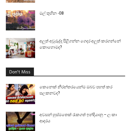
මල් තුහින -08
අලුත් අවුරුද්ද පිළිගන්න ගෙදර අලුත් කරගන්නේ
කොහොමද?
Don't Miss
කෙනෙක් නිරන්තරයෙන්ම ඔබව පහත් කර
සලකනවද?
අවසන් හුස්මතෙක් රැකගත් ඉන්දියානු – ලංකා
ආදරය