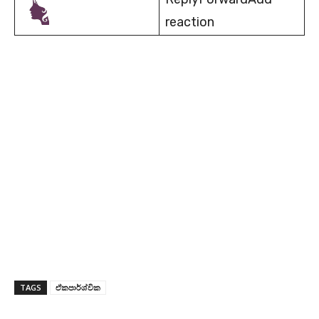
reaction
TAGS
ඒකපාර්ශ්වික