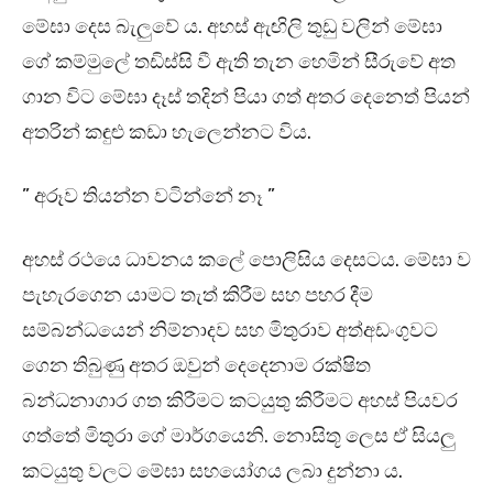
මේඝා දෙස බැලුවේ ය. අහස් ඇඟිලි තුඩු වලින් මේඝා
ගේ කම්මුලේ තඩිස්සි වී ඇති තැන හෙමින් සීරුවේ අත
ගාන විට මේඝා දෑස් තදින් පියා ගත් අතර දෙනෙත් පියන්
අතරින් කඳුළු කඩා හැලෙන්නට විය.
” අරූව තියන්න වටින්නේ නෑ ”
අහස් රථයෙ ධාවනය කලේ පොලිසිය දෙසටය. මේඝා ව
පැහැරගෙන යාමට තැත් කිරීම සහ පහර දීම
සම්බන්ධයෙන් නිම්නාදව සහ මිතුරාව අත්අඩංගුවට
ගෙන තිබුණු අතර ඔවුන් දෙදෙනාම රක්ෂිත
බන්ධනාගාර ගත කිරීමට කටයුතු කිරීමට අහස් පියවර
ගත්තේ මිතුරා ගේ මාර්ගයෙනි. නොසිතූ ලෙස ඒ සියලු
කටයුතු වලට මේඝා සහයෝගය ලබා දුන්නා ය.