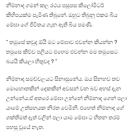
නිම්නාද ගමන් කල රථය පසුපස කිලෝමීටර්
කිහිපයක්ම පැමිණ තිබුනේ. ඔහුට තිබුනු එකම බිය
මේඝා ගේ ජීවිතය ගැන ඇති බිය පමණි.
” තමුසේ කවුද ඕයි මට මේඝාව එවන්න කියන්න ?
තමුසෙ කිව්ව පලියට එහෙම එවන්න මම තමුසෙට
බයයි කියලා හිතුවද ? ”
නිම්නාද සමච්චලයට සිනාසුනේය. ඔය සිනහව තව
මොහොතකින් දෙකකින් අවසන් වන බව අහස් දැන
උන්නේය.ඒ අතරෙ මේඝා උන්නේ නිම්නාද ගෙන් පලා
යාමේ උත්සහයක නිරත වෙමිනි. එහෙත් නිම්නාද ගේ
ශක්තිමත් දෑත් වලින් පලා යාම මේඝා ට හිතන තරම්
පහසු වූයේ නැත.