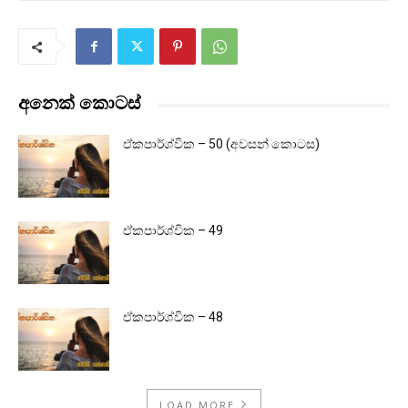
අනෙක් කොටස්
ඒකපාර්ශ්වික – 50 (අවසන් කොටස)
ඒකපාර්ශ්වික – 49
ඒකපාර්ශ්වික – 48
LOAD MORE