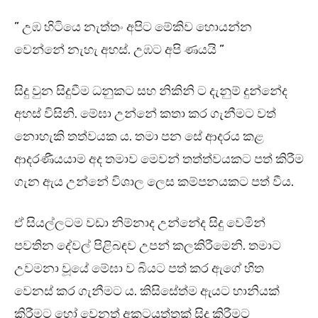
” උඹ හිටියෙ නැත්තං අපිට මේකිව හොයන්න
වෙන්නේ නැහැ අහස්. උඹට අපි ණයයි ”
සිදු වුන සිදුවීම ධනුකට සහ නිකිනි ට දැනුම් දුන්නේද
අහස් විසිනි. මේඝා උන්නේ කතා කර ගැනීමට වත්
නොහැකි තත්වයක ය. තමා පන සේ ආදරය කළ
ආදරණීයයාම අද තමාව මෙවන් තත්ත්වයකට පත් කිරීම
ගැන ඇය උන්නේ විශාල ලෙස කම්පනයකට පත් වීය.
ඒ සියල්ලටම වඩා නිම්නාද උන්නේද සිදු වෙමින්
පවතින දේවල් පිළිබඳව උපන් කලකිරීමෙනි. තමාට
උවමනා වූයේ මේඝා ව බියට පත් කර ඇගේ හිත
වෙනස් කර ගැනීමට ය. කිසිසේත්ම ඇයට හානියක්
කිරීමට හෝ වෙනත් අකටයුත්තක් සිදු කිරීමට