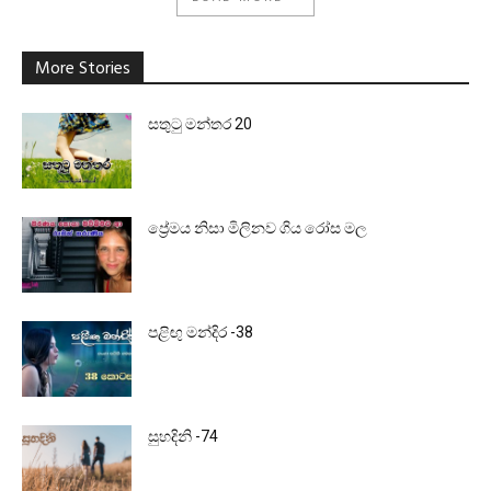
More Stories
සතුටු මන්තර 20
ප්‍රේමය නිසා මිලිනව ගිය රෝස මල
පළිඟු මන්දිර -38
සුහදිනි -74