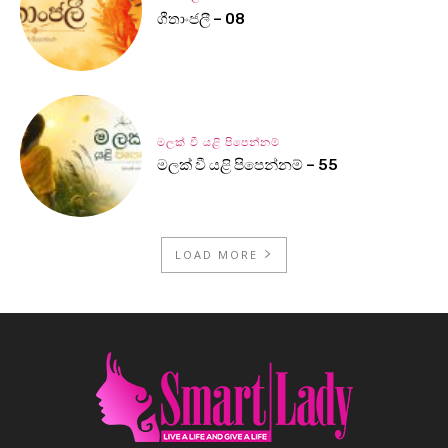
ගීතාංජලී – 08
මලක් වී යළි පිපෙන්නම්
මලක් වී යළි පිපෙන්නම් – 55
LOAD MORE