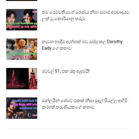
තම පෙම්වතියගේ මරණය නිසා සමාජ අපවාදයට
ලක් වූ කොරියානු තරුව
නැවත ඉපදීම ඇත්තක් බව ඔප්පු කල Dorothy
Eady ගෙ කතාව
රටවල් 51, එක රතු ඇඳුමයි!
ඔන්ලයින් පේමට් එකක් නිසා මුදල් සියල්ල අහිමි
කරගත් තරුණියකගේ කතාව