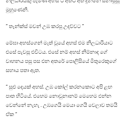
නිලධාරියකු පැමිණ අහස් ට අතට අත දුන්නේ සිනාමුසු
මුහුණෙනි.
” තෑන්ක්ස් මචන් උඹ කරපු උදව්වට ”
මේඝා අහස්ගෙන් මෑත් වූයේ අහස් එම නිලධාරියාට
එසේ පැවසූ එවිටය. එසේ නම් අහස් නිම්නාද ගේ
වාහනය පසු පස එන අතරේ පොලිසියේ මිතුරෙකුගේ
සහාය පතා ඇත.
” සුළු දෙයක් අහස්. උඹ කෝල් කරනකොට අපි ළඟ
පාත හිටියේ. එහෙම නොවුනානම් මෙහෙම එන්න
වෙන්නේ නැහැ . උඹගෙයි මෙයා ගෙයි වෙලාව තමයි
ඒක “