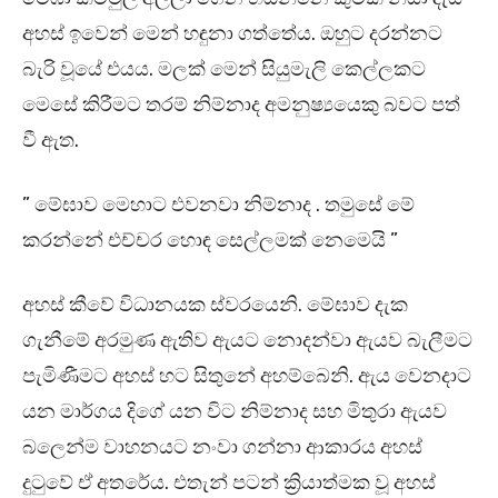
අහස් ඉවෙන් මෙන් හඳුනා ගත්තේය. ඔහුට දරන්නට
බැරි වූයේ එයය. මලක් මෙන් සියුමැලි කෙල්ලකට
මෙසේ කිරීමට තරම් නිම්නාද අමනුෂ්‍යයෙකු බවට පත්
වී ඇත.
” මේඝාව මෙහාට එවනවා නිම්නාද . තමුසේ මේ
කරන්නේ එච්චර හොඳ සෙල්ලමක් නෙමෙයි ”
අහස් කීවේ විධානයක ස්වරයෙනි. මේඝාව දැක
ගැනීමේ අරමුණ ඇතිව ඇයට නොදන්වා ඇයව බැලීමට
පැමිණීමට අහස් හට සිතුනේ අහම්බෙනි. ඇය වෙනදාට
යන මාර්ගය දිගේ යන විට නිම්නාද සහ මිතුරා ඇයව
බලෙන්ම වාහනයට නංවා ගන්නා ආකාරය අහස්
දුටුවේ ඒ අතරේය. එතැන් පටන් ක්‍රියාත්මක වූ අහස්