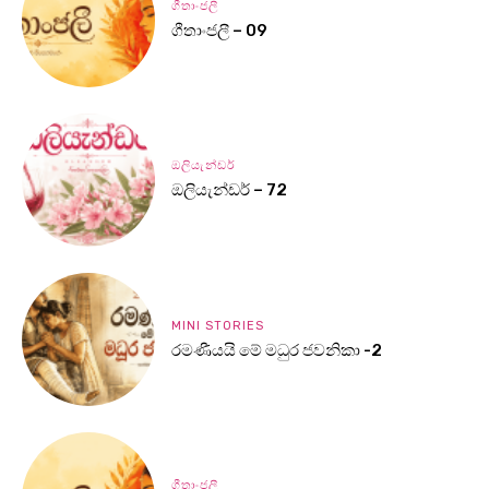
ගීතාංජලී
ගීතාංජලී – 09
ඔලියැන්ඩර්
ඔලියැන්ඩර් – 72
MINI STORIES
රමණීයයි මේ මධුර ජවනිකා -2
ගීතාංජලී