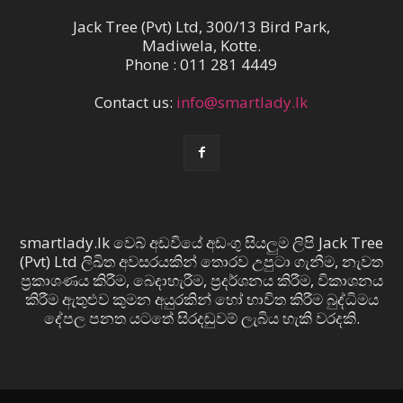
Jack Tree (Pvt) Ltd, 300/13 Bird Park,
Madiwela, Kotte.
Phone : 011 281 4449
Contact us:
info@smartlady.lk
smartlady.lk වෙබ් අඩවියේ අඩංගු සියලුම ලිපි Jack Tree
(Pvt) Ltd ලිඛිත අවසරයකින් තොරව උපුටා ගැනීම, නැවත
ප්‍රකාශණය කිරීම, බෙදාහැරීම, ප්‍රදර්ශනය කිරීම, විකාශනය
කිරීම ඇතුළුව කුමන අයුරකින් හෝ භාවිත කිරීම බුද්ධිමය
දේපල පනත යටතේ සිරදඬුවම් ලැබිය හැකි වරදකි.