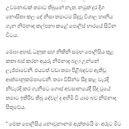
උවමනාවක් තමාට තිබුනේ නැත. නමුත් දුර දිග
නොසිතා කල දේ නිසා තමාටම සිදුවූ විශාල හානිය
ගැන නිම්නාද කල්පනා කළේ පොලිස් භාරයේ සිටින
විටය.
මේඝා අහස්, ධනුක සහ නිකිනි සමඟ පොලිසිය තුළ
කතා බස් කරන අයුරු නිම්නාද බලා උන්නේ
ලැජ්ජාවෙනි. එයටත් වඩා තමා පිළිබඳවම ඇතිවූ
ආත්මානුකම්පාවෙනි. තමා විසින්ම සිදු කළ වැරදි
නිවැරදි කර ගැනීමට ගොස් අවසානයේදී සිදු වූයේ
තමාට ඉතිරිව තිබූ දේවල් ද අහිමි වී යාම බව නිම්නාද
සිතුවේය.
” මේක පොලිසිය නොවුනානම් ඇත්තමයි මං අරූට මීට