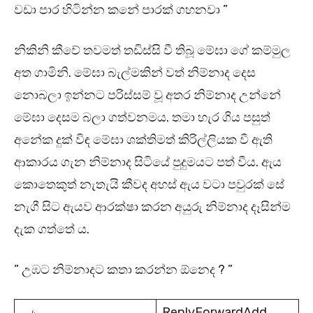
වඩා පාර හිටින්න කනේ පාරක් ගහනවා ”
නිකිනි කීවේ තවමත් තඩිස්සි වී තිබූ මේඝා ගේ කම්මුල
අත ගාමිනි. මේඝා බැල්මකින් වත් නිම්නාද දෙස
නොබලා ඉන්නට පරිස්සම් වූ අතර නිම්නාද උන්නේ
මේඝා දෙසම බලා ගත්වනමය. තමා හැර ගිය පසුත්
අනේක දුක් විඳ මේඝා ශක්තිමත් කිරිල්ලියක වී ඇති
ආකාරය ගැන නිම්නාද සිටියේ පුදුමයට පත් වීය. ඇය
කොතෙකුත් නැතැයි කීවද අහස් ඇය වටා පවුරක් සේ
නැගී සිට ඇයව ආරක්ෂා කරන අයුරු නිම්නාද දෑසින්ම
දැක ගත්තේ ය.
” උඹට නිම්නාදට කතා කරන්න ඕනෙද ? ”
ReplyForwardAdd