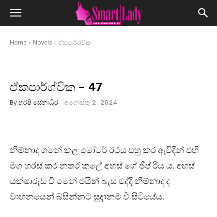
Home
Novels
ඒකපාර්ශ්වික
ඒකපාර්ශ්වික – 47
By
හර්ෂි සේනාධීර
අගෝස්තු 2, 2024
නිම්නාද ගමන් කල මෝටර් රථය පහු කර ඇවිදින් එහි
මග හරස් කර නතර කලේ අහස් ගේ ජීප් රිය ය. අහස්
යක්ෂාරූඩ වී මෙන් එයින් බැස එද්දි නිම්නාද ද
වාහනයෙන් බසින්නට සූදානම් වී සිටියේය.