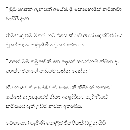
” මූට දෙකක් ඇනපන් අයේෂ්. මූ කොහොමත් නටනවා
වැඩියි දැන් ”
නිම්නාද තම මිතුරා හට එසේ කී විට අහස් බිඳක්වත් බිය
වූයේ නැත. නමුත් බිය වූයේ මේඝා ය.
” අනේ මම තමුසේ කියන දෙයක් කරන්නම් නිම්නාද .
අහස්ට එයාගේ පාඩුවේ යන්න දෙන්න ”
නිම්නාද වත් අයේෂ් වත් මේඝා කී කිසිවක් කනකට
ගත්තේ නැත.අයේෂ් නිම්නාද ඉදිරියට පැමිණියේ
කමිසයේ දෑත් උඩට නවන අතරේය.
වේගයෙන් පැමිණි පොලිස් ජීප් රියක් ඔවුන් සිටි