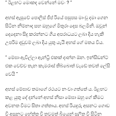
” ඊළඟට මොකද වෙන්නේ මචං ? ”
අහස් ඇසුවේ පොලිස් ජීප් රියේ පසුපස මාංචු දමා ගෙන
සිටින නිම්නාද සහ ඔහුගේ මිතුරා දෙස බලමිනි. ඔවුන්
දෙදෙනා සිදු කරන්නට ගිය අපරාධයට ලබා දිය හැකි
උපරිම දඬුවම් ලබා දිය යුතු යැයි අහස් ගේ මතය විය.
” මේඝා ඇවිල්ලා ඇන්ට්‍රි එකක් දාන්න ඕන. ඉන්සිඩන්ට්
එක වෙච්ච තැන කැමරාස් තිබ්බොත් වැඩේ තවත් ලේසි
වෙයි ”
අහස් මේඝාව තමාගේ රථයට නංවා ගත්තේ ය. ඊළඟට
කළ යුතු දේ දන්නේ අහස් නිසා මේඝා ඔහු ගේ කීමට
අවනත වීමට සිතා ගත්තාය. අහස් රියදුරු අසනට ගොඩ
වී අසුනට හේත්තු වී තවමත් බියෙන් සලිත වී සිටින