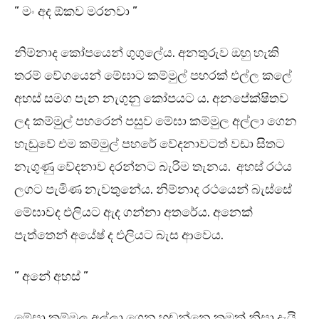
” මං අද ඕකව මරනවා ”
නිම්නාද කෝපයෙන් ගුගුලේය. අනතුරුව ඔහු හැකි
තරම් වේගයෙන් මේඝාට කම්මුල් පහරක් එල්ල කලේ
අහස් සමග පැන නැගුනු කෝපයට ය. අනපේක්ෂිතව
ලද කම්මුල් පහරෙන් පසුව මේඝා කම්මුල අල්ලා ගෙන
හැඬුවේ එම කම්මුල් පහරේ වේදනාවටත් වඩා සිතට
නැගුණු වේදනාව දරන්නට බැරිම තැනය. අහස් රථය
ලගට පැමිණ නැවතුනේය. නිම්නාද රථයෙන් බැස්සේ
මේඝාවද එලියට ඇද ගන්නා අතරේය. අනෙක්
පැත්තෙන් අයේෂ් ද එලියට බැස ආවෙය.
” අනේ අහස් ”
මේඝා කම්මුල අල්ලා ගෙන හඬන්නෙ කුමක් නිසා දැයි