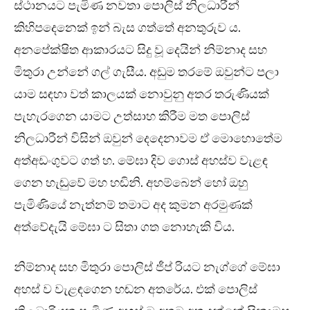
ස්ථානයට පැමිණ නවතා පොලිස් නිලධාරීන්
කිහිපදෙනෙක් ඉන් බැස ගත්තේ අනතුරුව ය.
අනපේක්ෂිත ආකාරයට සිදු වූ දෙයින් නිම්නාද සහ
මිතුරා උන්නේ ගල් ගැසීය. අඩුම තරමේ ඔවුන්ට පලා
යාම සඳහා වත් කාලයක් නොවුනු අතර තරුණියක්
පැහැරගෙන යාමට උත්සාහ කිරීම මත පොලිස්
නිලධාරීන් විසින් ඔවුන් දෙදෙනාවම ඒ මොහොතේම
අත්අඩංගුවට ගත් හ. මේඝා දිව ගොස් අහස්ව වැළඳ
ගෙන හැඬුවේ මහ හඬිනි. අහම්බෙන් හෝ ඔහු
පැමිණියේ නැත්නම් තමාට අද කුමන අරමුණක්
අත්වේදැයි මේඝා ට සිතා ගත නොහැකි විය.
නිම්නාද සහ මිතුරා පොලිස් ජීප් රියට නැග්ගේ මේඝා
අහස් ව වැළඳගෙන හඬන අතරේය. එක් පොලිස්