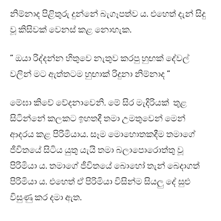
නිම්නාද පිළිතුරු දුන්නේ බැගෑපත්ව ය. එහෙත් දැන් සිදු
වූ කිසිවක් වෙනස් කළ නොහැක.
” ඔයා රිද්දන්න හිතුවෙ නැතුව කරපු හුඟක් දේවල්
වලින් මට ඇත්තටම හුඟාක් රිදුනා නිම්නාද ”
මේඝා කිවේ වේදනාවෙනි. මේ සිර මැදිරියක් තුළ
සිටින්නේ කලකට ඉහතදී තමා උමතුවෙන් මෙන්
ආදරය කළ පිරිමියාය. සෑම මොහොතකදීම තමාගේ
ජීවිතයේ සිටිය යුතු යැයි තමා බලාපොරොත්තු වූ
පිරිමියා ය. තමාගේ ජීවිතයේ බොහෝ තැන් බෙදාගත්
පිරිමියා ය. එහෙත් ඒ පිරිමියා විසින්ම සියලු දේ සුළු
විසුණු කර දමා ඇත.