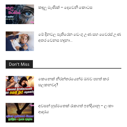
කඳුලු මැණික් – දෙවෙනි කොටස
මේ දිනවල පැතිරෙන ඩෙංගු උණ සහ වෛරස් උණ
අතර වෙනස හඳුනා...
Don't Miss
කෙනෙක් නිරන්තරයෙන්ම ඔබව පහත් කර
සලකනවද?
අවසන් හුස්මතෙක් රැකගත් ඉන්දියානු – ලංකා
ආදරය