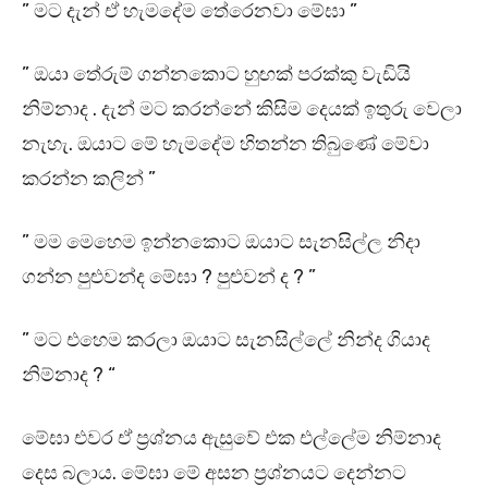
” මට දැන් ඒ හැමදේම තේරෙනවා මේඝා ”
” ඔයා තේරුම් ගන්නකොට හුඟක් පරක්කු වැඩියි
නිම්නාද . දැන් මට කරන්නේ කිසිම දෙයක් ඉතුරු වෙලා
නැහැ. ඔයාට මේ හැමදේම හිතන්න තිබුණේ මේවා
කරන්න කලින් ”
” මම මෙහෙම ඉන්නකොට ඔයාට සැනසිල්ල නිදා
ගන්න පුළුවන්ද මේඝා ? පුළුවන් ද ? ”
” මට එහෙම කරලා ඔයාට සැනසිල්ලේ නින්ද ගියාද
නිම්නාද ? “
මේඝා එවර ඒ ප්‍රශ්නය ඇසුවේ එක එල්ලේම නිම්නාද
දෙස බලාය. මේඝා මේ අසන ප්‍රශ්නයට දෙන්නට