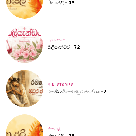
ගීතාංජලී – 09
ඔලියැන්ඩර්
ඔලියැන්ඩර් – 72
MINI STORIES
රමණීයයි මේ මධුර ජවනිකා -2
ගීතාංජලී