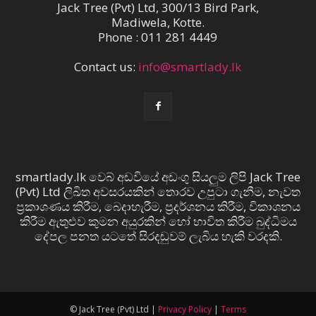
Jack Tree (Pvt) Ltd, 300/13 Bird Park,
Madiwela, Kotte.
Phone : 011 281 4449
Contact us:
info@smartlady.lk
smartlady.lk වෙබ් අඩවියේ අඩංගු සියලුම ලිපි Jack Tree
(Pvt) Ltd ලිඛිත අවසරයකින් තොරව උපුටා ගැනීම, නැවත
ප්‍රකාශණය කිරීම, බෙදාහැරීම, ප්‍රදර්ශනය කිරීම, විකාශනය
කිරීම ඇතුළුව කුමන අයුරකින් හෝ භාවිත කිරීම බුද්ධිමය
දේපල පනත යටතේ සිරදඬුවම් ලැබිය හැකි වරදකි.
© Jack Tree (Pvt) Ltd |
Privacy Policy
|
Terms