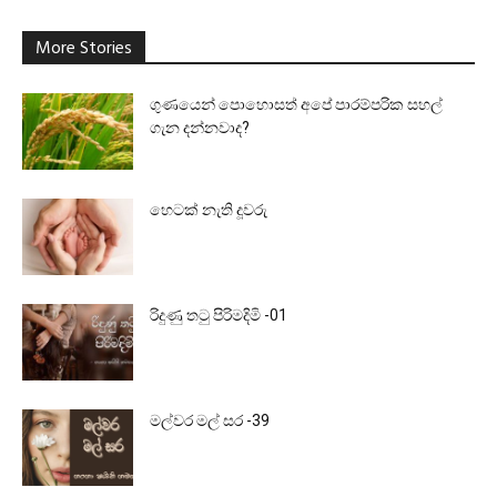
More Stories
ගුණයෙන් පොහොසත් අපේ පාරම්පරික සහල්
ගැන දන්නවාද?
හෙටක් නැති දූවරු
රිදුණු තටු පිරිමදිමි -01
මල්වර මල් සර -39