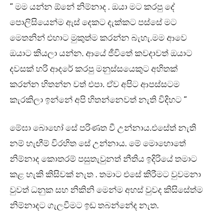
” මම යන්න ඕනේ නිම්නාද . ඔයා මට කරපු දේ
පොලිසියෙන්ම ඇස් දෙකට දැක්කට පස්සේ මට
මෙතනින් එහාට මුකුත්ම කරන්න බැහැ.මම ආවෙ
ඔයාට කියලා යන්න. ආයේ ජීවිතේ කවදාවත් ඔයාට
දවසක් හරි ආදරේ කරපු මනුස්සයෙකුට අහිතක්
කරන්න හිතන්න වත් එපා. ඒව අපිට ආපස්සටම
කැරකිලා ඉන්නේ අපි හිතන්නෙවත් නැති විදිහට ”
මේඝා බොහෝ සේ පරිණත වී උන්නාය.එසේත් නැති
නම් හැඟීම් විරහිත සේ උන්නාය. මේ මොහොතේ
නිම්නාද කොතරම් පසුතැවුනත් නීතිය ඉදිරියේ තමාට
කළ හැකි කිසිවක් නැත . තමාට එසේ කිරීමට වුවමනා
වුවත් ධනුක සහ නිකිනි මෙන්ම අහස් වුවද කිසිසේත්ම
නිම්නාදට ගැලවීමට ඉඩ තබන්නේද නැත.