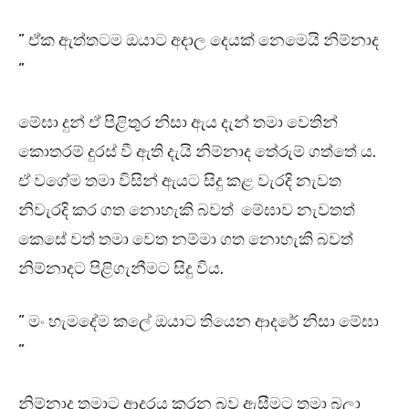
” ඒක ඇත්තටම ඔයාට අදාල දෙයක් නෙමෙයි නිම්නාද
”
මේඝා දුන් ඒ පිළිතුර නිසා ඇය දැන් තමා වෙතින්
කොතරම් දුරස් වී ඇති දැයි නිම්නාද තේරුම් ගත්තේ ය.
ඒ වගේම තමා විසින් ඇයට සිදු කළ වැරදි නැවත
නිවැරදි කර ගත නොහැකි බවත් මේඝාව නැවතත්
කෙසේ වත් තමා වෙත නම්මා ගත නොහැකි බවත්
නිම්නාදට පිළිගැනීමට සිදු විය.
” මං හැමදේම කලේ ඔයාට තියෙන ආදරේ නිසා මේඝා
”
නිම්නාද තමාට ආදරය කරන බව ඇසීමට තමා බලා