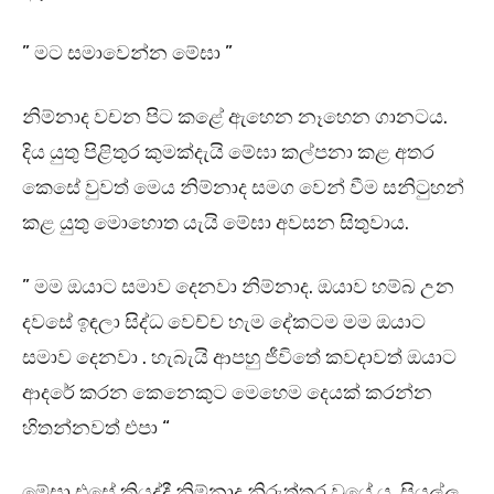
” මට සමාවෙන්න මේඝා ”
නිම්නාද වචන පිට කළේ ඇහෙන නෑහෙන ගානටය.
දිය යුතු පිළිතුර කුමක්දැයි මේඝා කල්පනා කළ අතර
කෙසේ වුවත් මෙය නිම්නාද සමග වෙන් වීම සනිටුහන්
කළ යුතු මොහොත යැයි මේඝා අවසන සිතුවාය.
” මම ඔයාට සමාව දෙනවා නිම්නාද. ඔයාව හම්බ උන
දවසේ ඉඳලා සිද්ධ වෙච්ච හැම දේකටම මම ඔයාට
සමාව දෙනවා . හැබැයි ආපහු ජීවිතේ කවදාවත් ඔයාට
ආදරේ කරන කෙනෙකුට මෙහෙම දෙයක් කරන්න
හිතන්නවත් එපා “
මේඝා එසේ කියද්දී නිම්නාද නිරුත්තර වූයේ ය. සියල්ල