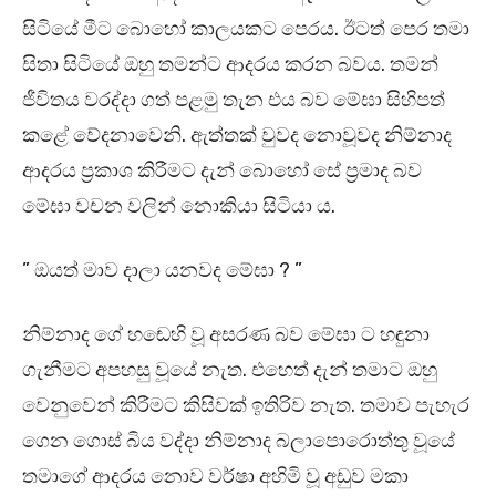
සිටියේ මීට බොහෝ කාලයකට පෙරය. ඊටත් පෙර තමා
සිතා සිටියේ ඔහු තමන්ට ආදරය කරන බවය. තමන්
ජීවිතය වරද්දා ගත් පළමු තැන එය බව මේඝා සිහිපත්
කළේ වේදනාවෙනි. ඇත්තක් වුවද නොවූවද නිම්නාද
ආදරය ප්‍රකාශ කිරීමට දැන් බොහෝ සේ ප්‍රමාද බව
මේඝා වචන වලින් නොකියා සිටියා ය.
” ඔයත් මාව දාලා යනවද මේඝා ? ”
නිම්නාද ගේ හඬෙහි වූ අසරණ බව මේඝා ට හඳුනා
ගැනීමට අපහසු වූයේ නැත. එහෙත් දැන් තමාට ඔහු
වෙනුවෙන් කිරීමට කිසිවක් ඉතිරිව නැත. තමාව පැහැර
ගෙන ගොස් බිය වද්දා නිම්නාද බලාපොරොත්තු වූයේ
තමාගේ ආදරය නොව වර්ෂා අහිමි වූ අඩුව මකා