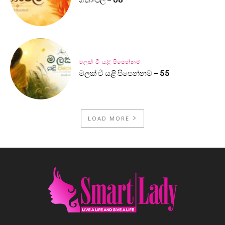
ගීතාංජලී – 08
මලක් වී යළි පිපෙන්නම්
මලක් වී යළි පිපෙන්නම් – 55
LOAD MORE