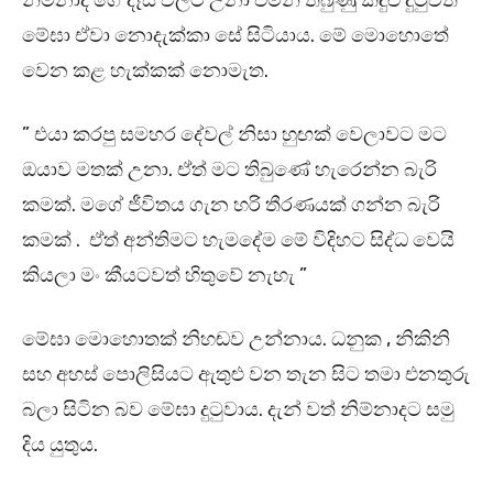
නිම්නාද ගේ දෑස් වලට උනා එමින් තිබුණු කඳුළු දුටුවත්
මේඝා ඒවා නොදැක්කා සේ සිටියාය. මේ මොහොතේ
වෙන කළ හැක්කක් නොමැත.
” එයා කරපු සමහර දේවල් නිසා හුඟක් වෙලාවට මට
ඔයාව මතක් උනා. ඒත් මට තිබුණේ හැරෙන්න බැරි
කමක්. මගේ ජීවිතය ගැන හරි තීරණයක් ගන්න බැරි
කමක් . ඒත් අන්තිමට හැමදේම මේ විදිහට සිද්ධ වෙයි
කියලා මං කීයටවත් හිතුවේ නැහැ ”
මේඝා මොහොතක් නිහඬව උන්නාය. ධනුක , නිකිනි
සහ අහස් පොලිසියට ඇතුළු වන තැන සිට තමා එනතුරු
බලා සිටින බව මේඝා දුටුවාය. දැන් වත් නිම්නාදට සමු
දිය යුතුය.