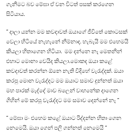
ගැනීමට බව මේඝා ඒ වන විටත් පසක් කරගෙන
සිටියාය.
” දාලා යන්න මම කවදාවත් ඔයාගේ ජීවිතේ කොටසක්
වෙලා හිටියේ නැහැනේ නිම්නාද. හැබැයි මම එහෙමයි
කියලා හිතාගෙන හිටියා. මම දන්නෙ නෑ මෙතනින්
එහාට මොනා වෙයිද කියලා.මොකද ඔයා කළේ
කවදාවත් කරන්න ඕනෙ නැති විදිහේ වැරැද්දක්. ඔයා
කරපු මොන වැරැද්දට මම ඔයාට සමාව දුන්නත් ඔයා
මහ පාරක් මැද්දේ මාව බලෙන් වාහනේක දාගෙන
ගිහින් මේ කරපු වැරැද්දට මම සමාව දෙන්නේ නෑ ”
” මේඝා මං එහෙම කළේ ඔයාට රිද්දන්න හිතා ගෙන
නෙමෙයි. ඔයා ගෙන් පලි ගන්නත් නෙමෙයි “