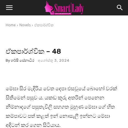
Home
Novels
ඒකපාර්ශ්වික
ඒකපාර්ශ්වික – 48
By
හර්ෂි සේනාධීර
අගෝස්තු 3, 2024
මේඝා සිර මැදිරිය වෙත දෙපා එසවූයේ බොහෝ වරක්
සිතීමෙන් පසුව ය. යකඩ කූරු අතරින් පෙනෙන
නිම්නාදගේ පසුතැවිලි සහගත මුහුණ මේඝා ගේ හිත
කම්පාවට පත් කළත් ඉන් නොසැලී ඉන්නට මේඝා
අදිටන් කර ගෙන සිටියාය.