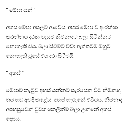
” මේඝා යන් ”
අහස් මේඝා අසලට ආවේය. අහස් මේඝා ව ආරක්ෂා
කරන්නට දරන වෑයම නිම්නාදට බලා සිටින්නට
නොහැකි විය. බලා සිටීමට වඩා ඇත්තටම ඔහුට
නොහැකි වූයේ එය දරා සිටීමයි.
” අහස් ”
මේඝාව කැටුව අහස් යන්නට සැරසෙන විට නිම්නාද
තම හඬ අවදි කළේය. අහස් හැරුනේ එවිටය. නිම්නාද
අපහසුවෙන් වුවත් කෙලින්ම බලා උන්නේ අහස්
දෙසය.