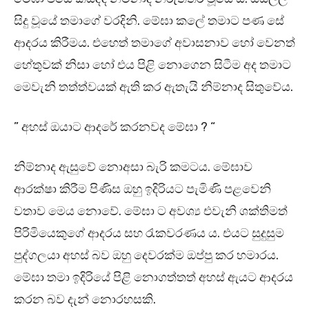
සිදු වූයේ තමාගේ වරදිනි. මේඝා කලේ තමාට පණ සේ
ආදරය කිරීමය. එහෙත් තමාගේ අවාසනාව හෝ වෙනත්
හේතුවක් නිසා හෝ එය පිළි නොගෙන සිටීම අද තමාට
මෙවැනි තත්ත්වයක් ඇති කර ඇතැයි නිම්නාද සිතුවේය.
” අහස් ඔයාට ආදරේ කරනවද මේඝා ? “
නිම්නාද ඇසුවේ නොඅසා බැරි කමටය. මේඝාව
ආරක්ෂා කිරීම පිණිස ඔහු ඉදිරියට පැමිණි පළවෙනි
වතාව මෙය නොවේ. මේඝා ට අවශ්‍ය එවැනි ශක්තිමත්
පිරිමියෙකුගේ ආදරය සහ රැකවරණය ය. එයට සුදුසුම
පුද්ගලයා අහස් බව ඔහු දෙවරක්ම ඔප්පු කර හමාරය.
මේඝා තමා ඉදිරියේ පිළි නොගත්තත් අහස් ඇයට ආදරය
කරන බව දැන් නොරහසකි.