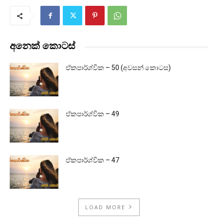
අනෙක් කොටස්
ඒකපාර්ශ්වික – 50 (අවසන් කොටස)
ඒකපාර්ශ්වික – 49
ඒකපාර්ශ්වික – 47
LOAD MORE