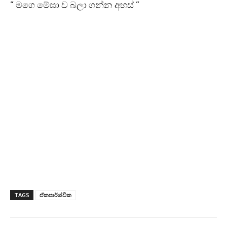
” මගෙ මේඝා ව බලා ගන්න අහස් ”
TAGS
ඒකපාර්ශ්වික