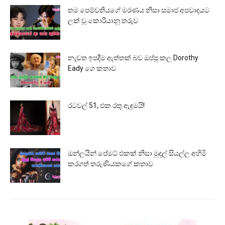
තම පෙම්වතියගේ මරණය නිසා සමාජ අපවාදයට
ලක් වූ කොරියානු තරුව
නැවත ඉපදීම ඇත්තක් බව ඔප්පු කල Dorothy
Eady ගෙ කතාව
රටවල් 51, එක රතු ඇඳුමයි!
ඔන්ලයින් පේමට් එකක් නිසා මුදල් සියල්ල අහිමි
කරගත් තරුණියකගේ කතාව