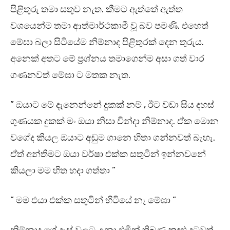
පිළිතුරු තමා සතුව නැත. කීමට ඇත්තේ ඇත්ත
වශයෙන්ම තමා ආත්මාර්ථකාමී වූ බව පමණි. එහෙත්
මේඝා බලා සිටියේම නිම්නාද පිළිතුරක් දෙන තුරුය.
අනෙක් අතට මේ ප්‍රශ්නය තමාගෙන්ම අසා ගත් වාර
ගණනවත් මේඝා ට මතක නැත.
” ඔයාට මේ දැනෙන්නේ දුකක් නම් , ඊට වඩා සිය දහස්
ගුණයක දුකක් මං ඔයා නිසා වින්දා නිම්නාද. ඒක මොන
වගේද කියල ඔයාට අඩුම ගානෙ හිතා ගන්නවත් බැහැ.
ඒත් අන්තිමට ඔයා වර්ෂා එක්ක සතුටින් ඉන්නවනේ
කියලා මම හිත හදා ගත්තා ”
” මම එයා එක්ක සතුටින් හිටියේ නෑ මේඝා ”