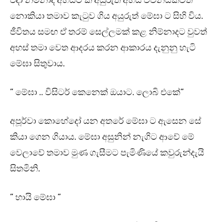
එදා නිම්නාද අහස්ට කී අයුරුත් අහස් වචනයක්වත්
නොකියා තමාව කැටුව ගිය අයුරුත් මේඝා ට සිහි විය.
ජීවිතය සමඟ ඒ තරම් සෙල්ලමක් කළ නිම්නාදට වුවත්
අහස් තමා වෙත ආදරය කරන ආකාරය දැනුනු හැටි
මේඝා සිතුවාය.
” මේඝා .. විසිටර් කෙනෙක් ඔයාට. ලොබි එකේ”
අපූර්වා කොහේදෝ යන අතරේ මේඝා ට ඇසෙන සේ
කියා ගෙන ගියාය. මේඝා අසුනින් නැගිට ආවේ මේ
වෙලාවේ තමාව මුණ ගැසීමට පැමිණියේ කවුරුන්දැයි
සිතමිනි.
” හායි මේඝා ”