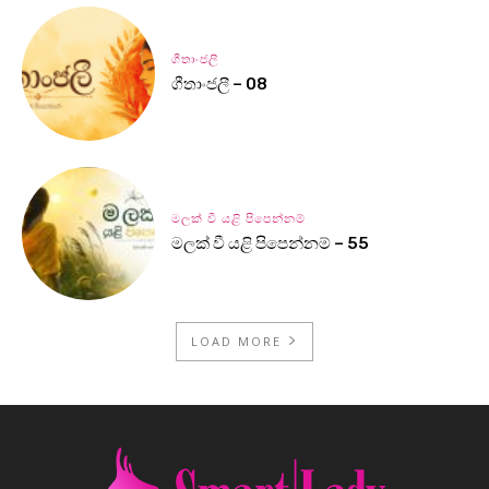
ගීතාංජලී
ගීතාංජලී – 08
මලක් වී යළි පිපෙන්නම්
මලක් වී යළි පිපෙන්නම් – 55
LOAD MORE