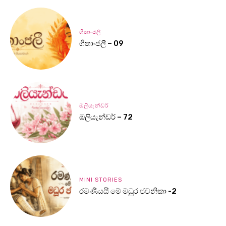
ගීතාංජලී
ගීතාංජලී – 09
ඔලියැන්ඩර්
ඔලියැන්ඩර් – 72
MINI STORIES
රමණීයයි මේ මධුර ජවනිකා -2