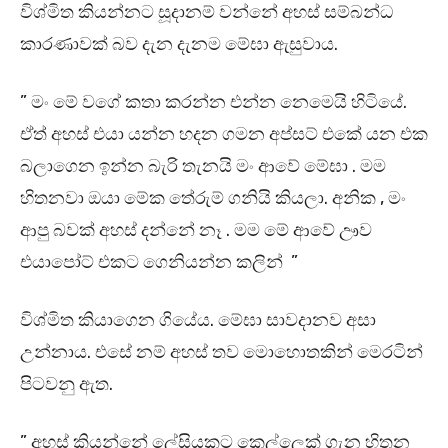
විශ්මිත කියන්නට සූදානම් වන්නේ අහස් සම්බන්ධ
කාරණාවක් බව දැන දැනම මේඝා ඇසුවාය.
” මං මේ වගේ කතා කරන්න එන්න නෙමෙයි හිටියේ.
ඒත් අහස් එයා යන්න හදන ගමන අප්සට් එකේ යන එක
බලාගෙන ඉන්න බැරි තැනයි මං ආවේ මේඝා . මම
හිතනවා ඔයා මේක තේරුම් ගනියි කියලා. අනික , මං
ආපු බවක් අහස් දන්නේ නෑ . මම මේ ආවේ ඌව
එයාපෝට් එකට ගෙනියන්න කලින් ”
විශ්මිත කියාගෙන ගියේය. මේඝා සාවදානව අසා
උන්නාය. එසේ නම් අහස් තව මොහොතකින් මෙරටින්
පිටවනු ඇත.
” අහස් කියන්නේ ලේසියකට කෙල්ලෙක් ගැන හිතන