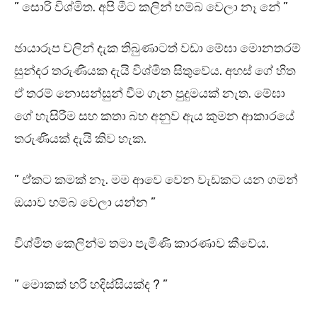
” සොරි විශ්මිත. අපි මීට කලින් හම්බ වෙලා නෑ නේ ”
ඡායාරූප වලින් දැක තිබුණාටත් වඩා මේඝා මොනතරම්
සුන්දර තරුණියක දැයි විශ්මිත සිතුවේය. අහස් ගේ හිත
ඒ තරම් නොසන්සුන් වීම ගැන පුදුමයක් නැත. මේඝා
ගේ හැසිරීම සහ කතා බහ අනුව ඇය කුමන ආකාරයේ
තරුණියක් දැයි කිව හැක.
” ඒකට කමක් නෑ. මම ආවෙ වෙන වැඩකට යන ගමන්
ඔයාව හම්බ වෙලා යන්න ”
විශ්මිත කෙලින්ම තමා පැමිණි කාරණාව කීවේය.
” මොකක් හරි හදිස්සියක්ද ? ”