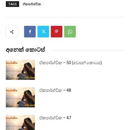
TAGS
ඒකපාර්ශ්වික
අනෙක් කොටස්
ඒකපාර්ශ්වික – 50 (අවසන් කොටස)
ඒකපාර්ශ්වික – 48
ඒකපාර්ශ්වික – 47