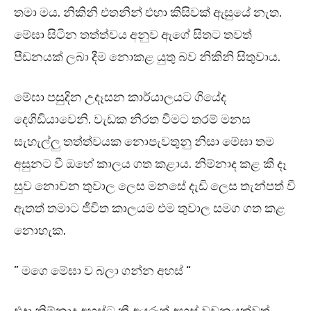
තමා මය. නිකිනි එතනින් එහා කිසිවක් ඇසුයේ නැත.
මේඝා සිටින තත්ත්වය අනුව ඇගේ සිතට තවත්
පීඩනයක් ලබා දීම නොකළ යුතු බව නිකිනි සිතුවාය.
මේඝා පසුදින උදෑසන කාර්යාලයට ගියේද
දෙගිඩියාවෙනි. වැඩක නිරත වීමට තරම් මනස
සැහැල්ලු තත්ත්වයක නොපැවතුනු නිසා මේඝා තම
අසුනට වී ඔහේ කාලය ගත කළාය. නිම්නාද කළ කී දෑ
සුව නොවන තුවාල ලෙස මනසේ දැඩි ලෙස තැන්පත් වී
ඇතත් තමාට ජීවිත කාලයම එම තුවාල සමග ගත කළ
නොහැක.
” මගෙ මේඝා ව බලා ගන්න අහස් “