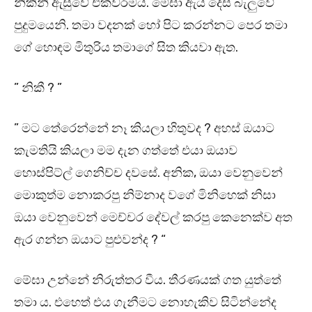
නිකිනි ඇසුවේ එකවරමය. මේඝා ඇය දෙස බැලුවේ
පුදුමයෙනි. තමා වදනක් හෝ පිට කරන්නට පෙර තමා
ගේ හොඳම මිතුරිය තමාගේ සිත කියවා ඇත.
” නිකී ? ”
” මට තේරෙන්නේ නෑ කියලා හිතුවද ? අහස් ඔයාට
කැමතියි කියලා මම දැන ගත්තේ එයා ඔයාව
හොස්පිට්ල් ගෙනිච්ච දවසේ. අනික, ඔයා වෙනුවෙන්
මොකුත්ම නොකරපු නිම්නාද වගේ මිනිහෙක් නිසා
ඔයා වෙනුවෙන් මෙච්චර දේවල් කරපු කෙනෙක්ව අත
ඇර ගන්න ඔයාට පුළුවන්ද ? “
මේඝා උන්නේ නිරුත්තර වීය. තීරණයක් ගත යුත්තේ
තමා ය. එහෙත් එය ගැනීමට නොහැකිව සිටින්නේද