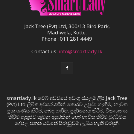
Jack Tree (Pvt) Ltd, 300/13 Bird Park,
Madiwela, Kotte.
Phone : 011 281 4449
Contact us:
info@smartlady.lk
smartlady.lk වෙබ් අඩවියේ අඩංගු සියලුම ලිපි Jack Tree
(Pvt) Ltd ලිඛිත අවසරයකින් තොරව උපුටා ගැනීම, නැවත
ප්‍රකාශණය කිරීම, බෙදාහැරීම, ප්‍රදර්ශනය කිරීම, විකාශනය
කිරීම ඇතුළුව කුමන අයුරකින් හෝ භාවිත කිරීම බුද්ධිමය
දේපල පනත යටතේ සිරදඬුවම් ලැබිය හැකි වරදකි.