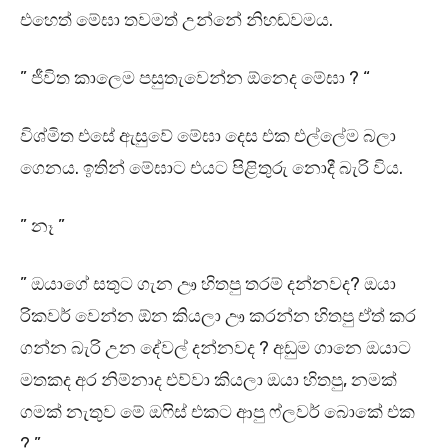
එහෙත් මේඝා තවමත් උන්නේ නිහඬවමය.
” ජීවිත කාලෙම පසුතැවෙන්න ඕනෙද මේඝා ? “
විශ්මිත එසේ ඇසුවේ මේඝා දෙස එක එල්ලේම බලා
ගෙනය. ඉතින් මේඝාට එයට පිළිතුරු නොදී බැරි විය.
” නෑ ”
” ඔයාගේ සතුට ගැන ඌ හිතපු තරම් දන්නවද? ඔයා
රිකවර් වෙන්න ඕන කියලා ඌ කරන්න හිතපු ඒත් කර
ගන්න බැරි උන දේවල් දන්නවද ? අඩුම ගානෙ ඔයාට
මතකද අර නිම්නාද එව්වා කියලා ඔයා හිතපු, නමක්
ගමක් නැතුව මේ ඔෆිස් එකට ආපු ෆ්ලවර් බොකේ එක
? ”