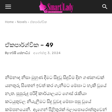
Home
Novels
ඒකපාර්ශ්වික
ඒකපාර්ශ්වික – 49
By
හර්ෂි සේනාධීර
අගෝස්තු 3, 2024
නිම්නාද නිසා මුහුණ දීමට සිදුවූ සිදුවීම දින ගණනාවක්
යනතුරු සිතෙන් ඉවත් කර ගැනීමට මේඝා ට හැකි වූයේ
නැත. සුපුරුදු පරිදි කාර්යාලයට ගොස් රැකියා
කටයුතුවල නියැලීමට සිදු වූවද මේඝා පසු වූයේ
කම්පනයෙනි. ඇගෙන් පිළිතුරක් බලාපොරොත්තුවෙන්