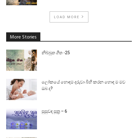
LOAD MORE
More Stories
නිබ්බුත ගීත -25
ලෝකයේ හොඳම දරුවා බිහි කරන හොඳ ම මව
ඔබ ද?
සුසුවඳ සූත්‍ර – 6