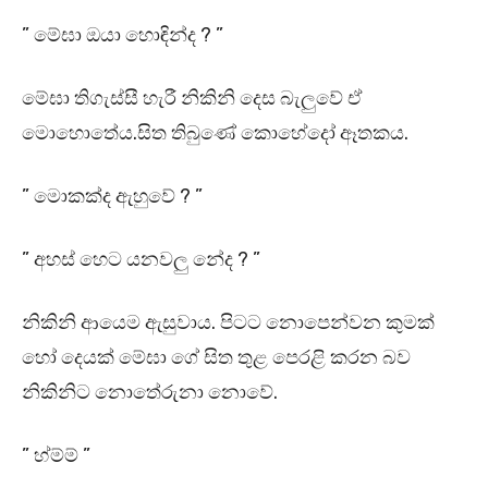
” මේඝා ඔයා හොඳින්ද ? ”
මේඝා තිගැස්සී හැරී නිකිනි දෙස බැලුවේ ඒ
මොහොතේය.සිත තිබුණේ කොහේදෝ ඈතකය.
” මොකක්ද ඇහුවේ ? ”
” අහස් හෙට යනවලු නේද ? ”
නිකිනි ආයෙම ඇසුවාය. පිටට නොපෙන්වන කුමක්
හෝ දෙයක් මේඝා ගේ සිත තුළ පෙරළි කරන බව
නිකිනිට නොතේරුනා නොවේ.
” හ්ම්ම් ”