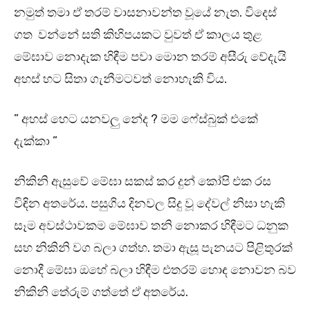
නමුත් තමා ඒ තරම් වාසනාවන්ත වූයේ නැත. විදෙස්
ගත වන්නේ සති කිහිපයකට වුවත් ඒ කාලය තුළ
මේඝාව නොදැක හිඳීම පවා මොන තරම් අසීරු වේදැයි
අහස් හට සිතා ගැනීමටවත් නොහැකි විය.
” අහස් හෙට යනවලු නේද ? මම ෆේස්බුක් එකේ
දැක්කා ”
නිකිනි ඇසුවේ මේඝා සකස් කර දුන් කෝපි එක රස
විඳින අතරේය. පසුගිය දිනවල සිදු වූ දේවල් නිසා හැකි
සෑම අවස්ථාවකම මේඝාව තනි නොකර හිඳීමට ධනුක
සහ නිකිනි වග බලා ගත්හ. තමා ඇසූ පැනයට පිළිතුරක්
නොදී මේඝා ඔහේ බලා හිඳීම එතරම් හොඳ නොවන බව
නිකිනි තේරුම් ගත්තේ ඒ අතරේය.