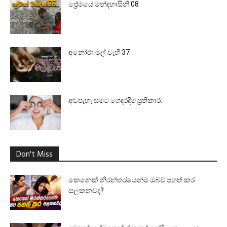
ප්‍රේමයේ මන්දහාසිනි 08
අනෝරා මල් වැහි 37
අවපැහැ සමට ගෙදරදීම ප්‍රතිකාර.
Don't Miss
කෙනෙක් නිරන්තරයෙන්ම ඔබව පහත් කර
සලකනවද?