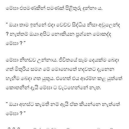
මේඝා එපමණකින් පමණක් පිළිතුරු දුන්නා ය.
” ඔයා තාම ඉන්නේ එදා වෙච්ච සිද්ධිය නිසා අවුලෙන්ද
? නැත්තම් ඔයා අපිට නොකියන ප්‍රශ්නෙ මොකද්ද
මේඝා ? ”
මේඝා නිහඬව උන්නාය. ජීවිතයේ සෑම දෙයක්ම බෙදා
ගත් මිතුරිය සමග මේ මොහොතේ හදවතට දැනෙන
හැඟීම බෙදා ගත යුතුය. එහෙත් එය ආරම්භ කළ යුත්තේ
කොතනින් දැයි මේඝා ට වැටහෙන්නේ නැත.
” ඔයා අහස්ට කැමති නම් ඇයි ඒක කියන්නෙ නැත්තේ
මේඝා ? ”