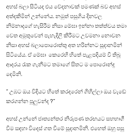
අහස් බලා සිටියද එය වේදනාවක් පමණක් බව අහස්
අත්දකිමින් උන්නේය. නමුත් පසුගිය දිනවල
නිම්නාදගේ හැසිරීම නිසා මේඝා ඉන්නා තත්ත්වය තමා
වෙත අමුතුවෙන් පැහැදිලි කිරීමට උවමනා නොවන
නිසා අහස් බලාපොරොත්තු අත හරින්නට සූදානමින්
සිටියේය. ඒ මේඝා කෙරෙහි හිතේ පැළපදියම් වී තිබූ
ආදරය රැක ගැනීමට තමාගේ සිතට ම පොරොන්දු
දෙමිනි.
” උඹට ඔය විදියට හිතේ කරදරෙන් ගිහිල්ලා ඔය වැඩේ
කරගන්න පුලුවන්ද ?”
අහස් උන්නේ ජාත්‍යන්තර නිරූපණ තරඟයට සහභාගී
වීම සඳහා විදෙස් ගත වීමේ සූදානමිනි. එහෙත් ඔහු පසු