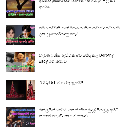
අවසන් හුස්මතෙක් රැකගත් ඉන්දියානු – ලංකා
ආදරය
තම පෙම්වතියගේ මරණය නිසා සමාජ අපවාදයට
ලක් වූ කොරියානු තරුව
නැවත ඉපදීම ඇත්තක් බව ඔප්පු කල Dorothy
Eady ගෙ කතාව
රටවල් 51, එක රතු ඇඳුමයි!
ඔන්ලයින් පේමට් එකක් නිසා මුදල් සියල්ල අහිමි
කරගත් තරුණියකගේ කතාව