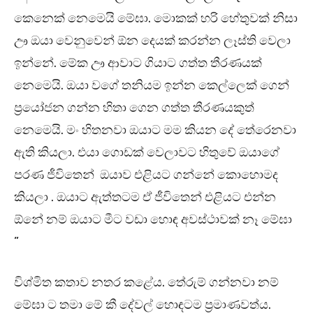
කෙනෙක් නෙමෙයි මේඝා. මොකක් හරි හේතුවක් නිසා
ඌ ඔයා වෙනුවෙන් ඕන දෙයක් කරන්න ලෑස්ති වෙලා
ඉන්නේ. මේක ඌ ආවාට ගියාට ගත්ත තීරණයක්
නෙමෙයි. ඔයා වගේ තනියම ඉන්න කෙල්ලෙක් ගෙන්
ප්‍රයෝජන ගන්න හිතා ගෙන ගත්ත තීරණයකුත්
නෙමෙයි. මං හිතනවා ඔයාට මම කියන දේ තේරෙනවා
ඇති කියලා. එයා ගොඩක් වෙලාවට හිතුවේ ඔයාගේ
පරණ ජීවිතෙන් ඔයාව එළියට ගන්නේ කොහොමද
කියලා . ඔයාට ඇත්තටම ඒ ජීවිතෙන් එළියට එන්න
ඕනේ නම් ඔයාට මීට වඩා හොඳ අවස්ථාවක් නෑ මේඝා
”
විශ්මිත කතාව නතර කළේය. තේරුම් ගන්නවා නම්
මේඝා ට තමා මේ කී දේවල් හොඳටම ප්‍රමාණවත්ය.