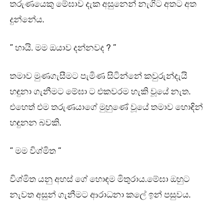
තරුණයෙකු මේඝාව දැක අසුනෙන් නැගිට අතට අත
දුන්නේය.
” හායි. මම ඔයාව දන්නවද ? ”
තමාව මුණගැසීමට පැමිණ සිටින්නේ කවුරුන්දැයි
හඳුනා ගැනීමට මේඝා ට එකවරම හැකි වූයේ නැත.
එහෙත් එම තරුණයාගේ මුහුණේ වූයේ තමාව හොඳින්
හඳුනන බවකි.
” මම විශ්මිත ”
විශ්මිත යනු අහස් ගේ හොඳම මිතුරාය.මේඝා ඔහුට
නැවත අසුන් ගැනීමට ආරාධනා කලේ ඉන් පසුවය.