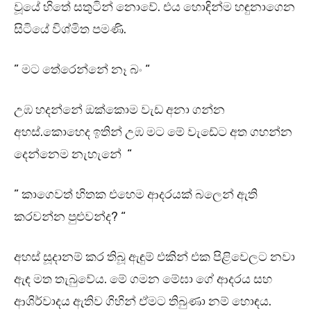
වූයේ හිතේ සතුටින් නොවේ. එය හොඳින්ම හඳුනාගෙන
සිටියේ විශ්මිත පමණි.
” මට තේරෙන්නේ නෑ බං “
උඹ හදන්නේ ඔක්කොම වැඩ අනා ගන්න
අහස්.කොහෙද ඉතින් උඹ මට මේ වැඩේට අත ගහන්න
දෙන්නෙම නැහැනේ “
” කාගෙවත් හිතක එහෙම ආදරයක් බලෙන් ඇති
කරවන්න පුළුවන්ද? “
අහස් සූදානම් කර තිබූ ඇඳුම් එකින් එක පිළිවෙලට නවා
ඇඳ මත තැබුවේය. මේ ගමන මේඝා ගේ ආදරය සහ
ආශිර්වාදය ඇතිව ගිහින් ඒමට තිබුණා නම් හොඳය.