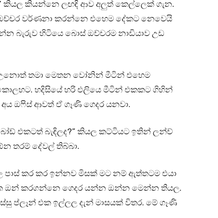
” කියල කියන්නෙ ලඟඳි ආව අලුත් කෙල්ලෙක් ගැන.
ද ඔච්චර වර්ණනා කරන්නෙ එහෙම දේකට නෙවෙයි
න්න බැරුව හිටියෙ බොස් ඔච්චරම නාඩියාව උඩ
කු උනොත් තමා මෙතන වෝනින් මීටින් එහෙම
ලහට. හදිසියේ හරි එලියෙ මීටින් එකකට ගිහින්
අය ඔෆිස් ආවත් ඒ ගෑණි ගෙදර යනවා.
ෝඩ් එකටත් බැඳිලද?” කියල කට්ටියට ඉතින් ලන්ච්
 තරම් දේවල් තිබ්බා.
 පාස් කර කර ඉන්නව මිසක් මට නම් ඇත්තටම එයා
ක ඔන් කරගන්නෙ ගෙදර යන්න ඔන්න මෙන්න තියල.
ස්සු ප්ලෑන් එක ඉල්ලල දැන් මාසයක් විතර. මේ ගෑණි