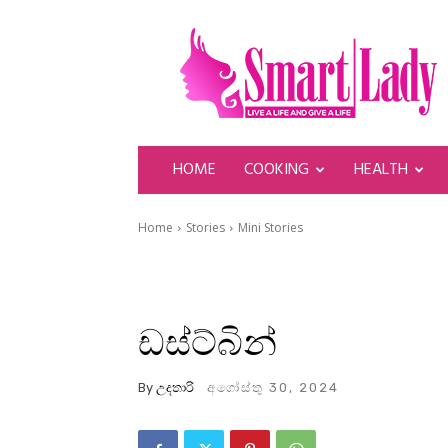
SmartLady
HOME
COOKING
HEALTH
Home
Stories
Mini Stories
ඩස්ට්බින්
By
උදතාරි
අගෝස්තු 30, 2024