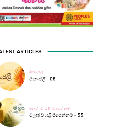
ATEST ARTICLES
ගීතාංජලී
ගීතාංජලී – 08
මලක් වී යළි පිපෙන්නම්
මලක් වී යළි පිපෙන්නම් – 55