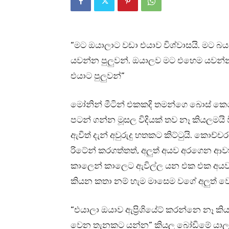
“මට ඔයාලාට වඩා එයාව විශ්වාසයි. මට බය
යවන්න පුලුවන්. ඔයාලව මට එහෙම යවන්
එයාට පුලුවන්”
මෝනින් මීටින් එකකදි තමන්ගෙ බොස් 
පටන් ගන්න මූසල විදියක් තව නෑ කියලමයි
ඇවිත් දැන් අවුරුදු හතකට කිට්ටුයි. කො
රිටේන් කරගත්තත්, අලුත් අයව අරගෙන ආවත
කාලෙන් කාලෙට ඇවිල්ල යන එක එක අයව
කියන කතා නම් හැම මාසෙම වගේ අලුත් වෙ
“එයාලා ඔයාව ඇප්‍රිශියේට් කරන්නෙ නෑ
වෙන තැනකට යන්න” කියල බෝඩිමේ යාලුවා