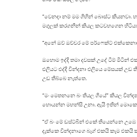
“වෙනදා නම් මම ගිහින් බොස්ට කියනවා. 
මගුලක් කරගනින් කියල කටවහගෙන හිටියා
“අනේ ඔව් ඔච්චර මේ පර්ෆෙක්ට් එක්කෙනා
ඔහොම ඉද්දි තමා දවසක් උදේ ටීම් මීටින්
එලියට එද්දි වින්දනා එලියෙ මේසයක් උඩ 
උඩ තිබ්බෙ නැත්තෙ.
“මං මෙතනනෙ බං තියල ගියේ” කියල වින්දනා
හොයන්න මහන්සි උනා. ඇයි ඉතින් මොකෝ
“ඒ බං මේ ඩස්ට්බින් එකේ තියෙන්නෙ උඹෙ බ
දැක්කෙ වින්දනාගෙ බෑග් එකයි කෑම එකයි ක