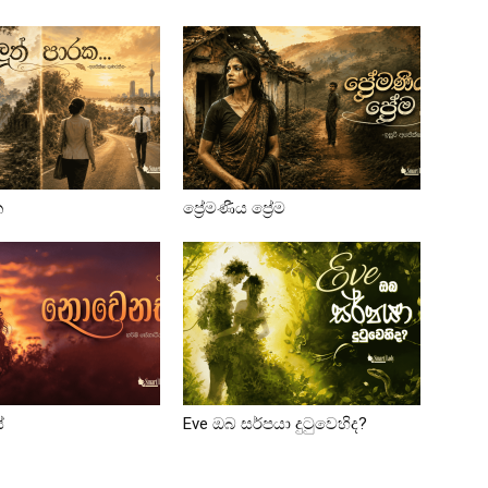
ක
ප්‍රේමණීය ප්‍රේම
්
Eve ඔබ සර්පයා දුටුවෙහිද?