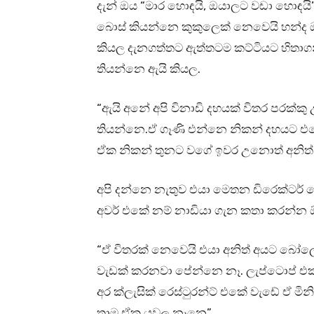
දැන් ඔය “මාර හොඳයි, ඔයාලට වඩා හොඳයි
බොස් කියන්නෙ කුකුලෙක් නෙවෙයි හන්
කියල දැනගත්තට ඇත්තටම කට්ටියට හිතාග
තියන්නෙ ඇයි කියල.
“ඇයි අනේ අපි විනාඩි දහයක් විතර පරක්
තියන්නෙ.ඒ ගෑණි එන්නෙ නිකන් දහයට එකො
ඒක නිකන් තුනට වගේ ඉවර උනොත් අනිත් 
අපි දන්නෙ නැතුව එයා මෙතන ඩිරෙක්ටර් බ
අවර් එකේ නම් නාඩියා ගැන කතා කරන්න ඕන
“ඒ විතරක් නෙවෙයි එයා අනිත් අයට බෝලෙ
වැඩක් කරනවා පේන්නෙ නෑ. ලැප්ටොප් එ
අර ක්ලැසික් රෙස්ටුරන්ට් එකේ වැඩේ ඒ මිනි
තාම ඒක යවල නෑනෙ”