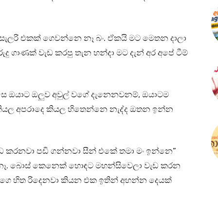
ැලරි එකක් ගෙවන්නෙ නෑ බං. ඒකයි මට මෙතන දාලා
ුදු ගාණක් වැඩ කරපු තැන හන්දා මට දැන් අර අපේ ටීම්
පස්සෙ ඔයාට ඔලුව අවුල් වගේ දැනෙනවනම්, ඔයාටම
යල අපරාදෙ කියල හිතෙන්නෙ නැද්ද ඔතන ඉන්න
වැඩ කරනවා පඩි ගන්නවා සීන් එකේ තමා මං ඉන්නෙ”
ම නෑ. බොස් කෙනෙක් හොඳට මහන්සිවෙලා වැඩ කරන
 හිත රිදෙනවා කියන එක ඉතින් අහන්න දෙයක්