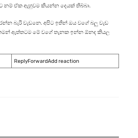
ාට නම් ඒක ඇහුවම කියන්න දෙයක් තිබ්බා.
න්න බැරි වැඩනෙ. අපිට ඉතින් ඔය වගේ බලු වැඩ
ෙ තමන් ඇත්තටම මේ වගේ තැනක ඉන්න ඕනද කියල
ReplyForwardAdd reaction