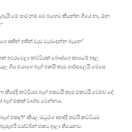
හැබැයි මේ පාර නම් මම එහෙම කියන්න ගියේ නෑ. ඕන
”
ගෙ අතින් ඉතින් වැඩ වැරදෙන්න බෑනෙ”
 එකක් ඉවරවෙලා කට්ටියක් බොස්ගෙ කාමරේ ඉඳල
තියල ගිය එයාගෙ බෑග් එකයි කෑම පාර්සලෙයි මේසෙ
 කියද්දි කට්ටියම බෑග් එකටයි කෑම එකටයි වෙච්ච දේ
 බෑග් එකක් වාශ්ප වෙන්නය.
ෑග් එකද?” කියල මධුරංග අහද්දි තමයි කට්ටියම
වුරුහරි ඩස්ට්බින් එකට දාලා තියෙනව.