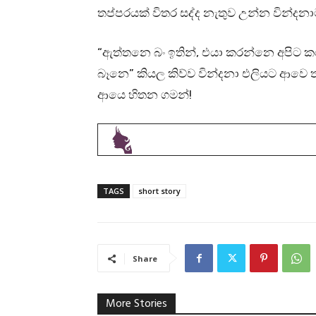
තප්පරයක් විතර සද්ද නැතුව උන්න වින්දන
“ඇත්තනෙ බං ඉතින්, එයා කරන්නෙ අපිට කර
බෑනෙ” කියල කිව්ව වින්දනා එලියට ආව
ආයෙ හිතන ගමන්!
TAGS
short story
Share
More Stories