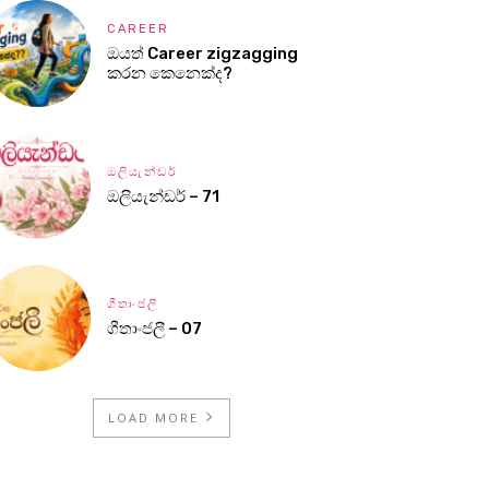
CAREER
ඔයත් Career zigzagging
කරන කෙනෙක්ද?
ඔලියැන්ඩර්
ඔලියැන්ඩර් – 71
ගීතාංජලී
ගීතාංජලී – 07
LOAD MORE