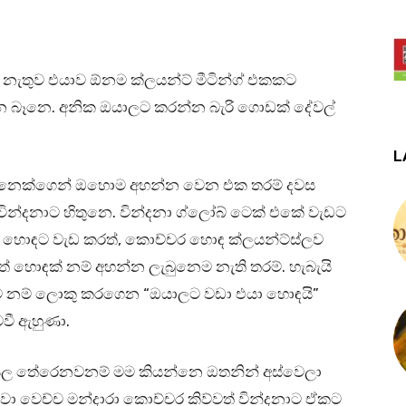
 නැතුව එයාව ඕනම ක්ලයන්ට් මීටින්ග් එකකට
න බෑනෙ. අනික ඔයාලට කරන්න බැරි ගොඩක් දේවල්
L
කෙනෙක්ගෙන් ඔහොම අහන්න වෙන එක තරම් දවස
 වින්දනාට හිතුනෙ. වින්දනා ග්ලෝබ් ටෙක් එකේ වැඩට
ච්චර හොඳට වැඩ කරත්, කොච්චර හොඳ ක්ලයන්ට්ස්ලව
් හොඳක් නම් අහන්න ලැබුනෙම නැති තරම්. හැබැයි
 නම් ලොකු කරගෙන “ඔයාලට වඩා එයා හොඳයි”
වී ඇහුණා.
 කියල තේරෙනවනම් මම කියන්නෙ ඔතනින් අස්වෙලා
 වෙච්ච මන්දාරා කොච්චර කිව්වත් වින්දනාට ඒකට