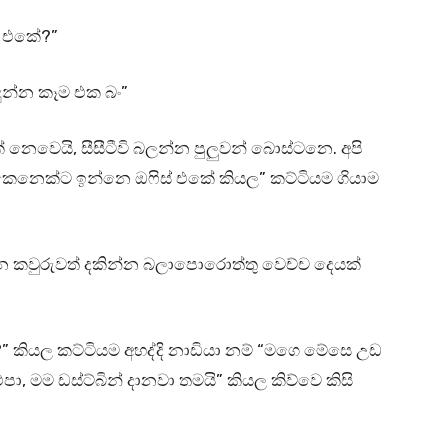
් එකේ?”
දුන්න කෑම එක බං”
නෙවෙයි, සීසීටීවි බලන්න පුලුවන් බොස්ටනෙ. අපි
 කෙනෙක්ට ඉන්නෙ ඔෆිස් එකේ කියල” කට්ටියම ගියාම
නෙ කවුරුවත් දකින්න බලාපොරොත්තු වෙච්ච දෙයක්
” කියල කට්ටියම අහද්දි නාඩියා නම් “මගෙ මේසෙ උඩ
මම ඩස්ට්බින් දානවා තමයි” කියල කිව්වෙ කිසි