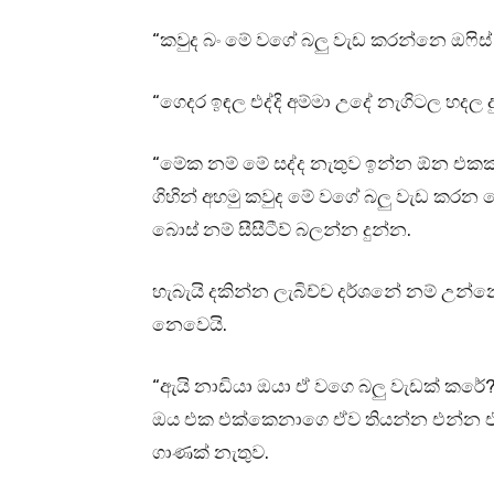
“කවුද බං මේ වගේ බලු වැඩ කරන්නෙ ඔෆිස
“ගෙදර ඉඳල එද්දි අම්මා උදේ නැගිටල හදල 
“මේක නම් මේ සද්ද නැතුව ඉන්න ඕන එකක් 
ගිහින් අහමු කවුද මේ වගේ බලු වැඩ කරන
බොස් නම් සීසීටීව් බලන්න දුන්න.
හැබැයි දකින්න ලැබිච්ච දර්ශනේ නම් උන්
නෙවෙයි.
“ඇයි නාඩියා ඔයා ඒ වගෙ බලු වැඩක් කරේ?
ඔය එක එක්කෙනාගෙ ඒව තියන්න එන්න එපා, 
ගාණක් නැතුව.