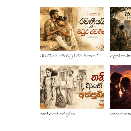
රමණීයයි මේ මධුර ජවනිකා – 1
අලුත් පාර
තනි අතේ අත්පුඩිය
නොවෙනස