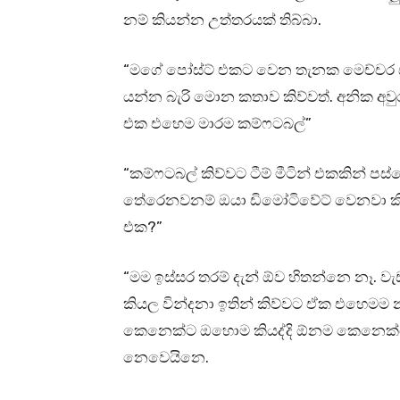
නම් කියන්න උත්තරයක් තිබ්බා.
“මගේ පෝස්ට් එකට වෙන තැනක මෙච්චර ස
යන්න බැරි මොන කතාව කිව්වත්. අනික අවුර
එක එහෙම මාරම කම්ෆටබල්”
“කම්ෆටබල් කිව්වට ටීම් මීටින් එකකින් 
තේරෙනවනම් ඔයා ඩිමෝටිවේට් වෙනවා කි
එක?”
“මම ඉස්සර තරම් දැන් ඕව හිතන්නෙ නෑ. 
කියල වින්දනා ඉතින් කිව්වට ඒක එහෙම
කෙනෙක්ට ඔහොම කියද්දි ඕනම කෙනෙක්ගෙ
නෙවෙයිනෙ.