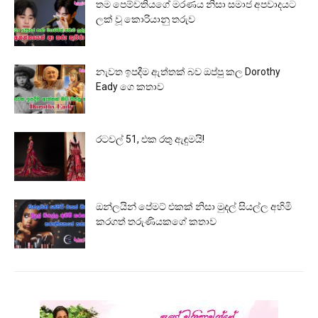
තම පෙම්වතියගේ මරණය නිසා සමාජ අපවාදයට
ලක් වූ කොරියානු තරුව
නැවත ඉපදීම ඇත්තක් බව ඔප්පු කල Dorothy
Eady ගෙ කතාව
රටවල් 51, එක රතු ඇඳුමයි!
ඔන්ලයින් පේමට් එකක් නිසා මුදල් සියල්ල අහිමි
කරගත් තරුණියකගේ කතාව