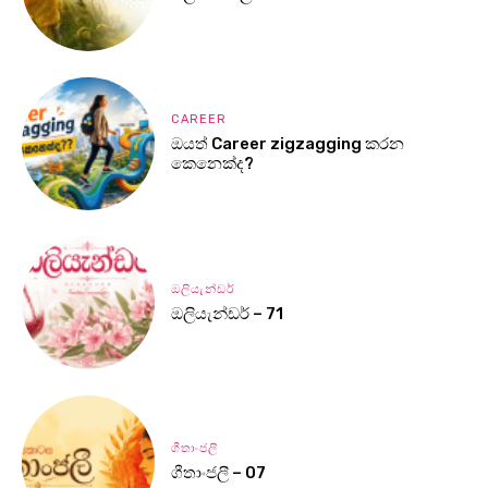
CAREER
ඔයත් Career zigzagging කරන
කෙනෙක්ද?
ඔලියැන්ඩර්
ඔලියැන්ඩර් – 71
ගීතාංජලී
ගීතාංජලී – 07