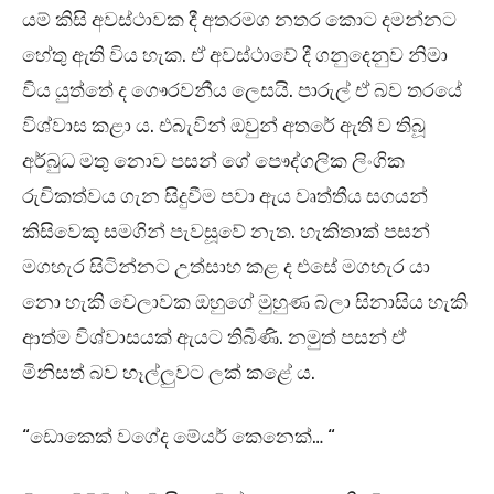
යම් කිසි අවස්ථාවක දී අතරමග නතර කොට දමන්නට
හේතු ඇති විය හැක. ඒ අවස්ථාවේ දී ගනුදෙනුව නිමා
විය යුත්තේ ද ගෞරවනීය ලෙසයි. පාරුල් ඒ බව තරයේ
විශ්වාස කළා ය. එබැවින් ඔවුන් අතරේ ඇති ව තිබූ
අර්බුධ මතු නොව පසන් ගේ පෞද්ගලික ලිංගික
රුචිකත්වය ගැන සිදුවීම පවා ඇය වෘත්තීය සගයන්
කිසිවෙකු සමගින් පැවසූවේ නැත. හැකිතාක් පසන්
මගහැර සිටින්නට උත්සාහ කළ ද එසේ මගහැර යා
නො හැකි වෙලාවක ඔහුගේ මුහුණ බලා සිනාසිය හැකි
ආත්ම විශ්වාසයක් ඇයට තිබිණි. නමුත් පසන් ඒ
මිනිසත් බව හෑල්ලුවට ලක් කළේ ය.
“ඩොකෙක් වගේද මේයර් කෙනෙක්… “