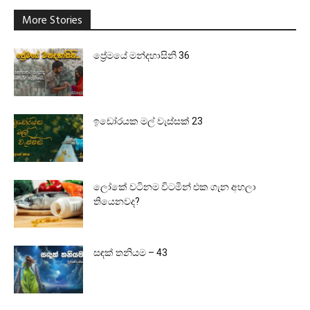
More Stories
ප්‍රේමයේ මන්දහාසිනි 36
ඉඩෝරයක මල් වැස්සක් 23
ලෝකේ වටිනම විටමින් එක ගැන අහලා
තියෙනවද?
සඳක් තනියම – 43