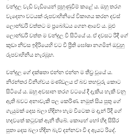
චන්දුල වැඩි වැඩියෙන් පුහුණුවීම් කළේ ය. ඔහු තරග
වැදෙනා වටයක් රූපවාහිනියේ විකාශය කරන දවස්
ලොන්ඩරි වත්තට ම ප්‍රබෝධය ගෙන ආවේ ය. මුළු
ලොන්ඩරි වත්ත ම චන්දුල වී සිටියේ ය. ඒ දවසට රිදී ගේ
කුඩා නිවස ඉදිරියෙහි වට වී ප්‍රීති ඝෝෂා නගමින් ඔවුහු
රූපවාහිනිය නැරඹූහ.
චන්දුල ගේ දක්ෂතා එන්න එන්න ම තීව්‍ර වූයේ ය.
නිරන්තර විනිශ්චය මණ්ඩලය ඒ බව තහවුරු කොට
සිටියේ ය. ඔහු අවසාන තරග වටයේ දී දැකිය හැකි වනු
ඇති බවට අනාවැකි පල කෙරිණ. නමුත් සිය පුතු ගේ
ගැයුමක් දෙස බලා හිඳිනා හැම විටෙක ම දැන් රිදී ගේ
හදවතේ කටුවක් ඇනී තිබේ. කොහේ හෝ හිඳ සිසිර
පුතා දෙස බලා හිඳින බැව් දන්නවා වී ද ඇයට රිදේ.