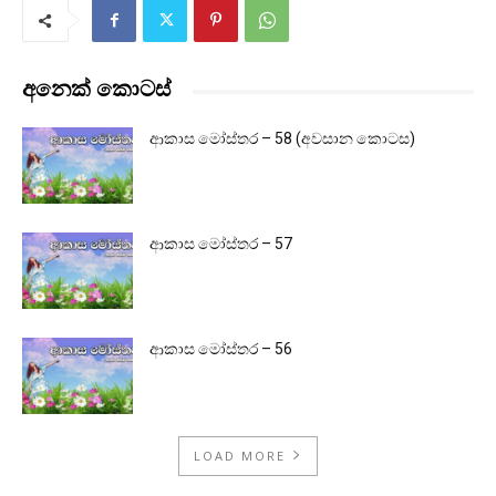
අනෙක් කොටස්
ආකාස මෝස්තර – 58 (අවසාන කොටස)
ආකාස මෝස්තර – 57
ආකාස මෝස්තර – 56
LOAD MORE