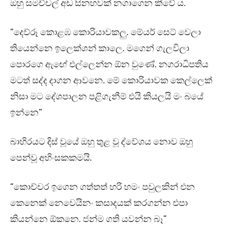
ඔහු සමච්චල් අඩ සිනහවක් නගාගෙන කීවේ ය.
“දෙව්රූ කොළඹ කොරියාවකලු. මේයර් සෙට් වෙලා
තියෙන්නෙ ඉලෙක්ශන් කාලෙ. මගෙන් ගැලවිලා
පොරගෙ ඇඟේ එල්ලෙන්න ඕන වුණේ. නගරාධිපතිය
මටත් සද්ද දාගන ආවනෙ. මේ කොරියාවක කෙල්ලෙක්
නිසා මට දේශපාලන පළිගැනීම් එයි කියලයි මං බයේ
ඉන්නෙ”
බාහිරයට දිස් වූයේ ඔහු තුළ වූ ද්වේශය නොව ඔහු
පෙන්වූ අහිංසකකමයි.
“කොච්චර ඉගෙන ගත්තත් හරි හමං පවුලකින් එන
කෙනෙක් නෙවෙයිනං කසාදයක් කරගන්න එපා
කියන්නෙ ඕකනෙ. ජන්ම ගති යවන්න බෑ”