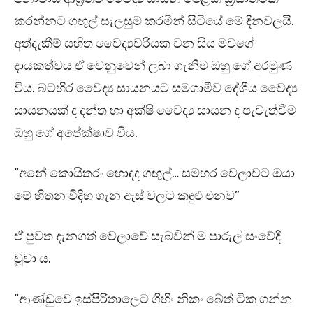
කරන්නට ගඟුල් සැලසුම් කරමින් සිටියේ මේ දිනවලයි.
අත්දැකීම් සහිත වෛද්‍යවරියක වන සිය මවගේ
දායකත්වය ඒ වෙනුවෙන් ලබා ගැනීම ඔහු ගේ අරමුණ
විය. බටහිර වෛද්‍ය සායනයට සමගාමීව දේශීය වෛද්‍ය
සායනයක් ද දන්ත හා අක්ෂි වෛද්‍ය සායන ද පැවැත්වීම
ඔහු ගේ අපේක්ෂාව විය.
“අනේ කොයිතරං හොඳද ගඟුල්… සමහර වෙලාවට ඔයා
මේ හිතන විදිහ ගැන ඇස් වලට කඳුළු එනව”
ඒ පුවත දැනගත් වෙලාවේ සැබවින් ම පාරුල් සංවේදී
වූවා ය.
“ආණ්ඩුවෙ ඉස්පිරිතාලෙට ගිහිං නිකං බේත් ටික ගන්න