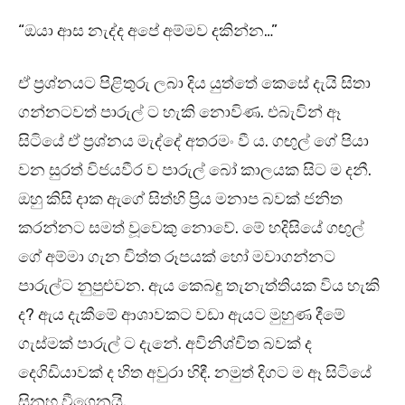
“ඔයා ආස නැද්ද අපේ අම්මව දකින්න…”
ඒ ප්‍රශ්නයට පිළිතුරු ලබා දිය යුත්තේ කෙසේ දැයි සිතා
ගන්නටවත් පාරුල් ට හැකි නොවිණ. එබැවින් ඈ
සිටියේ ඒ ප්‍රශ්නය මැද්දේ අතරමං වී ය. ගඟුල් ගේ පියා
වන සුරත් විජයවීර ව පාරුල් බෝ කාලයක සිට ම දනී.
ඔහු කිසි දාක ඇගේ සිත්හි ප්‍රිය මනාප බවක් ජනිත
කරන්නට සමත් වූවෙකු නොවේ. මේ හදිසියේ ගඟුල්
ගේ අම්මා ගැන චිත්ත රූපයක් හෝ මවාගන්නට
පාරුල්ට නුපුළුවන. ඇය කෙබඳු තැනැත්තියක විය හැකි
ද? ඇය දැකීමේ ආශාවකට වඩා ඇයට මුහුණ දීමේ
ගැස්මක් පාරුල් ට දැනේ. අවිනිශ්චිත බවක් ද
දෙගිඩියාවක් ද හිත අවුරා හිඳී. නමුත් දිගට ම ඈ සිටියේ
සිනහ වීගෙනයි.