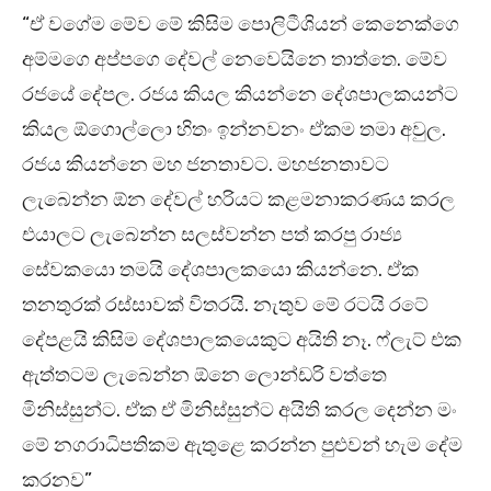
“ඒ වගේම මේව මේ කිසිම පොලිටීශියන් කෙනෙක්ගෙ
අම්මගෙ අප්පගෙ දේවල් නෙවෙයිනෙ තාත්තෙ. මේව
රජයේ දේපල. රජය කියල කියන්නෙ දේශපාලකයන්ට
කියල ඕගොල්ලො හිතං ඉන්නවනං ඒකම තමා අවුල.
රජය කියන්නෙ මහ ජනතාවට. මහජනතාවට
ලැබෙන්න ඕන දේවල් හරියට කළමනාකරණය කරල
එයාලට ලැබෙන්න සලස්වන්න පත් කරපු රාජ්‍ය
සේවකයො තමයි දේශපාලකයො කියන්නෙ. ඒක
තනතුරක් රස්සාවක් විතරයි. නැතුව මේ රටයි රටේ
දේපළයි කිසිම දේශපාලකයෙකුට අයිති නෑ. ෆ්ලැට් එක
ඇත්තටම ලැබෙන්න ඕනෙ ලොන්ඩරි වත්තෙ
මිනිස්සුන්ට. ඒක ඒ මිනිස්සුන්ට අයිති කරල දෙන්න මං
මේ නගරාධිපතිකම ඇතුළෙ කරන්න පුළුවන් හැම දේම
කරනව”