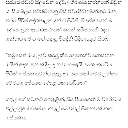
පස්සේ ඒවාට සිදු වෙන දේවල් තීරණය කරන්නේ ඔවුන්
ය. සිය බලය පවත්වාගනු වස් ඒවා පිරිනමන්නට ඕනෑ
තරම් පිරිස් දේශපාලකයන් ට සිටිති. විශේෂයෙන් ම
දේශපාලන ආධාරකරුවන් තමන් සමීපයෙහි රඳවා
ගන්නට මේ වාගේ දොළ පිදේනි පිදිය යුතුව තිබේ.
“තමුසෙත් ඔය උදව් කරපු කීප දෙනෙක්ව සනසන්න
ඔයින් දෙක තුනක් දීල දානව. හැබැයි මේක කුට්ටිය
පිටින් වත්තෙ එවුන්ට පුදල බෑ. මොකෝ මේව උන්ගෙ
අම්මගෙ අප්පගෙ දේපළ නෙවෙයිනෙ”
ගගුල් ගේ සටනට ගෙතුළින්, සිය පියාගෙන් ම විරෝධය
එල්ල වූයේ එසේ ය. ගඟුල් සමච්චල් සිනහවක් නගා
ගත්තේ ය.