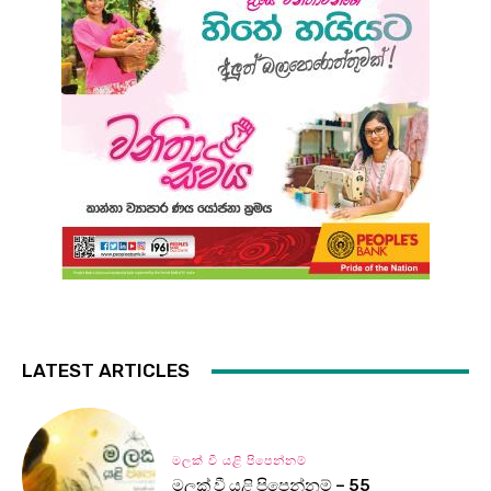
LATEST ARTICLES
මලක් වී යළි පිපෙන්නම්
මලක් වී යළි පිපෙන්නම් – 55