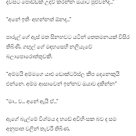
දවසට පොඩ්ඩක් උදව් කරන්න ඔයාට පුළුවන්ද…”
“අනේ ඉතිං අහන්නත් ඕනද…”
පාරුල් ගේ ඇස් මත සිනහවට යටින් තෙතමනයක් විසිර
තිබිණි. ගඟුල් ගේ මඳහසෙහි නලියෑවේ
බලාපොරොත්තුවකි.
“අම්මයි අම්මගෙ යාළු ඩොක්ටර්ස්ල කීප දෙනෙකුයි
එන්නෙ. අම්ම ආසාවෙන් ඉන්නව ඔයාව දකින්න”
“මා… ව… අනේ ඇයි ඒ…”
ඇගේ බැල්මේ විශ්මය ද හඬේ අවිහිංසක බව ද සම
අනුපාත වලින් තැවරී තිබිණ.