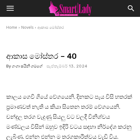
Home
Novels
ආකාස මෝස්තර
ආකාස මෝස්තර – 40
By
ගංගා ෂයිනි ගමගේ
සැප්තැම්බර් 13, 2024
කාලය ගෙවී ගියේ වේගයෙනි. දිනකට පැය විසි හතරක්
ප්‍රමාණවත් නැති ය කියා සිතෙන තරම් වේගයෙනි.
චන්දුල තරග වැදුණු සියලු වට වලදී විනිශ්චය
මණ්ඩලය විසින් ඔහුව ඉදිරි වටය සඳහා නිර්දේශ කරනු
ලැබිණ. එන්න එන්න ම තරගකාරීත්වය වැඩි විය.