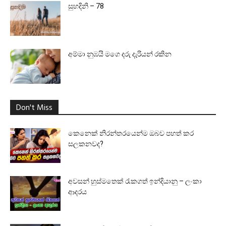
සුහදිනි – 78
අම්මා නුඹයි මගෙ දරු දැරියන් රකින
Don't Miss
කෙනෙක් නිරන්තරයෙන්ම ඔබව පහත් කර
සලකනවද?
අවසන් හුස්මතෙක් රැකගත් ඉන්දියානු – ලංකා
ආදරය