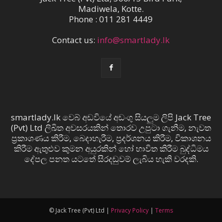
Madiwela, Kotte.
Phone : 011 281 4449
Contact us:
info@smartlady.lk
smartlady.lk වෙබ් අඩවියේ අඩංගු සියලුම ලිපි Jack Tree
(Pvt) Ltd ලිඛිත අවසරයකින් තොරව උපුටා ගැනීම, නැවත
ප්‍රකාශණය කිරීම, බෙදාහැරීම, ප්‍රදර්ශනය කිරීම, විකාශනය
කිරීම ඇතුළුව කුමන අයුරකින් හෝ භාවිත කිරීම බුද්ධිමය
දේපල පනත යටතේ සිරදඬුවම් ලැබිය හැකි වරදකි.
© Jack Tree (Pvt) Ltd |
Privacy Policy
|
Terms