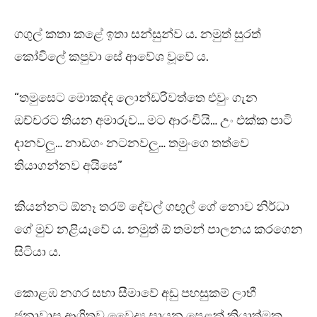
ගගුල් කතා කළේ ඉතා සන්සුන්ව ය. නමුත් සුරත්
කෝවිලේ කපුවා සේ ආවේශ වූවේ ය.
“තමුසෙට මොකද්ද ලොන්ඩරිවත්තෙ එවුං ගැන
ඔච්චරට තියන අමාරුව… මට ආරංචියි… උං එක්ක පාටි
දානවලු… නාඩගං නටනවලු… තමුංගෙ තත්වෙ
තියාගන්නව අයිසෙ”
කියන්නට ඕනෑ තරම් දේවල් ගඟුල් ගේ නොව නිර්ධා
ගේ මුව නළියෑවේ ය. නමුත් ඕ තමන් පාලනය කරගෙන
සිටියා ය.
කොළඹ නගර සභා සීමාවේ අඩු පහසුකම් ලාභී
ජනාවාස ආශ්‍රිතව වෛද්‍ය සායන පෙළක් ක්‍රියාත්මක