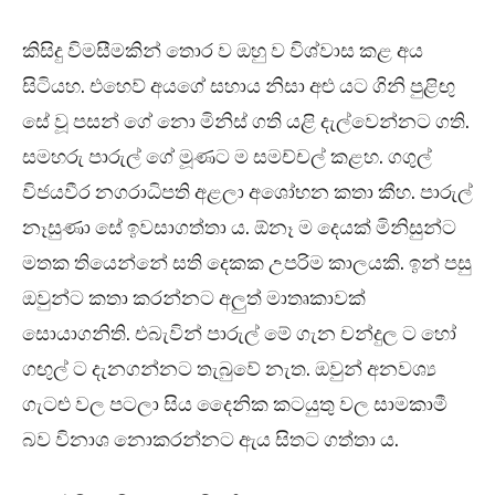
කිසිදු විමසීමකින් තොර ව ඔහු ව විශ්වාස කළ අය
සිටියහ. එහෙව් අයගේ සහාය නිසා අළු යට ගිනි පුළිඟු
සේ වූ පසන් ගේ නො මිනිස් ගති යළි දැල්වෙන්නට ගති.
සමහරු පාරුල් ගේ මූණට ම සමච්චල් කළහ. ගගුල්
විජයවීර නගරාධිපති අළලා අශෝභන කතා කීහ. පාරුල්
නෑසුණා සේ ඉවසාගත්තා ය. ඕනෑ ම දෙයක් මිනිසුන්ට
මතක තියෙන්නේ සති දෙකක උපරිම කාලයකි. ඉන් පසු
ඔවුන්ට කතා කරන්නට අලුත් මාතෘකාවක්
සොයාගනිති. එබැවින් පාරුල් මේ ගැන චන්දුල ට හෝ
ගඟුල් ට දැනගන්නට තැබුවේ නැත. ඔවුන් අනවශ්‍ය
ගැටළු වල පටලා සිය දෛනික කටයුතු වල සාමකාමී
බව විනාශ නොකරන්නට ඇය සිතට ගත්තා ය.