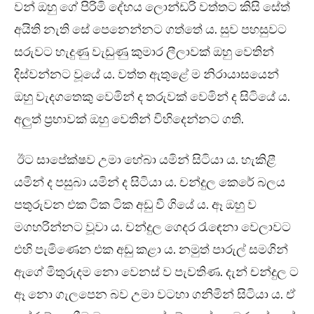
වන් ඔහු ගේ පිරිමි දේහය ලොන්ඩරි වත්තට කිසි සේත්
අයිති නැති සේ පෙනෙන්නට ගත්තේ ය. සුව පහසුවට
සරුවට හැදුණු වැඩුණු කුමාර ලීලාවක් ඔහු වෙතින්
දිස්වන්නට වූයේ ය. වත්ත ඇතුළේ ම නිරායාසයෙන්
ඔහු වැදගතෙකු වෙමින් ද තරුවක් වෙමින් ද සිටියේ ය.
අලුත් ප්‍රභාවක් ඔහු වෙතින් විහිදෙන්නට ගති.
ඊට සාපේක්ෂව උමා හේබා යමින් සිටියා ය. හැකිළී
යමින් ද පසුබා යමින් ද සිටියා ය. චන්දුල කෙරේ බලය
පතුරුවන එක ටික ටික අඩු වී ගියේ ය. ඈ ඔහු ව
මගහරින්නට වූවා ය. චන්දුල ගෙදර රැඳෙනා වෙලාවට
එහි පැමිණෙන එක අඩු කළා ය. නමුත් පාරුල් සමගින්
ඇගේ මිතුරුදම නො වෙනස් ව පැවතිණ. දැන් චන්දුල ට
ඈ නො ගැලපෙන බව උමා වටහා ගනිමින් සිටියා ය. ඒ