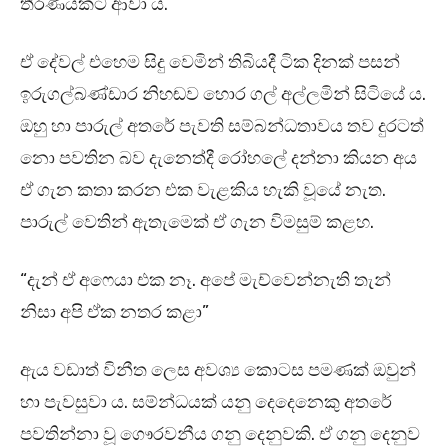
තීරණයකට ආවා ය.
ඒ දේවල් එහෙම සිදු වෙමින් තිබියදී ටික දිනක් පසන්
ඉරුගල්බණ්ඩාර නිහඬව හොර ගල් අල්ලමින් සිටියේ ය.
ඔහු හා පාරුල් අතරේ පැවති සම්බන්ධතාවය තව දුරටත්
නො පවතින බව දැනෙත්දී රෝහලේ දන්නා කියන අය
ඒ ගැන කතා කරන එක වැළකිය හැකි වූයේ නැත.
පාරුල් වෙතින් ඇතැමෙක් ඒ ගැන විමසුම් කළහ.
“දැන් ඒ අෆෙයා එක නෑ. අපේ මැච්වෙන්නැති තැන්
නිසා අපි ඒක නතර කළා”
ඇය වඩාත් විනීත ලෙස අවශ්‍ය කොටස පමණක් ඔවුන්
හා පැවසුවා ය. සම්න්ධයක් යනු දෙදෙනෙකු අතරේ
පවතින්නා වූ ගෞරවනීය ගනු දෙනුවකි. ඒ ගනු දෙනුව