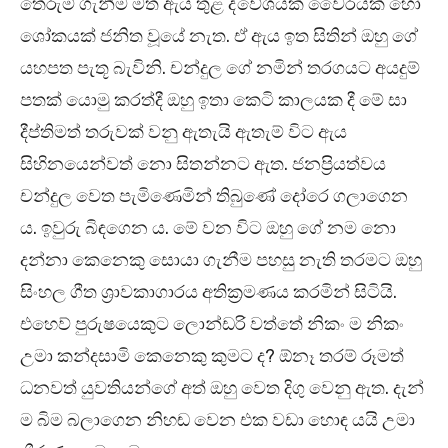
තේරුම් ගැනීම මත ඇය තුළ ද්වේශයක් වෛරයක් හෝ
ශෝකයක් ජනිත වූයේ නැත. ඒ ඇය ඉත සිතින් ඔහු ගේ
යහපත පැතූ බැවිනි. චන්දුල ගේ නමින් තරගයට අයදුම්
පතක් යොමු කරත්දී ඔහු ඉතා කෙටි කාලයක දී මේ සා
දීප්තිමත් තරුවක් වනු ඇතැයි ඇතැම් විට ඇය
සිහිනයෙන්වත් නො සිතන්නට ඇත. ජනප්‍රියත්වය
චන්දුල වෙත පැමිණෙමින් තිබුණේ දෝරෙ ගලාගෙන
ය. ඉවුරු බිඳගෙන ය. මේ වන විට ඔහු ගේ නම නො
දන්නා කෙනෙකු සොයා ගැනීම පහසු නැති තරමට ඔහු
සිංහල ගීත ශ්‍රාවකාගාරය අතික්‍රමණය කරමින් සිටියි.
එහෙව් පුරුෂයෙකුට ලොන්ඩරි වත්තේ නිකං ම නිකං
උමා කන්දසාමි කෙනෙකු කුමට ද? ඕනෑ තරම් රූමත්
ධනවත් යුවතියන්ගේ අත් ඔහු වෙත දිගු වෙනු ඇත. දැන්
ම බිම බලාගෙන නිහඬ වෙන එක වඩා හොඳ යයි උමා