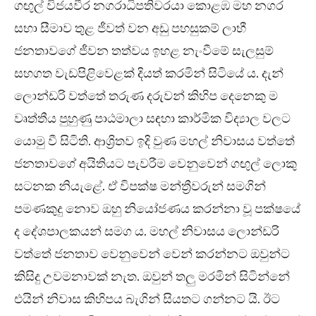
ගඟුල් විජයවීර නගරාධිපතිවරයා කොළඹ මහ නගර
සභා සීමාව තුළ ජීවත් වන අඩු පහසුකම් ලාභී
ජනතාවගේ ජීවන තත්වය ඉහළ නැංවීමේ සැලසුම්
සහගත වැඩපිළිවෙළක් දියත් කරමින් සිටියේ ය. දැන්
ලොන්ඩරි වත්තේ තරුණ දරුවන් කිහිප දෙනෙකු ම
වෘත්තීය පුහුණු පාඨමාලා සඳහා කාර්මික විද්‍යාල වලට
යොමු වී සිටිති. ආශ්‍රිතව ඉදි වුණ මහල් නිවාසය වත්තේ
ජනතාවගේ අයිතියට පැවරීම වෙනුවෙන් ගඟුල් ලොකු
සටනක නියැළේ. ඒ විපක්ෂ මන්ත්‍රීවරුන් සමගින්
පමණකුදු නොව ඔහු නියෝජණය කරන්නා වූ පක්ෂයේ
ද දේශපාලකයන් සමග ය. මහල් නිවාසය ලොන්ඩරි
වත්තේ ජනතාව වෙනුවෙන් වෙන් කරන්නට ඔවුන්ට
කිසිදු උවමනාවක් නැත. ඔවුන් තලු මරමින් සිටින්නේ
එයින් නිවාස කිහිපය බැගින් සියතට ගන්නට යි. ඊට