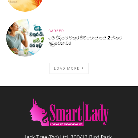
CAREER
මේ විදියට වතුර බිව්වොත් සති 2න් බර
අඩුවෙනවා!
LOAD MORE
Jack Tree (Pvt) Ltd, 300/13 Bird Park,