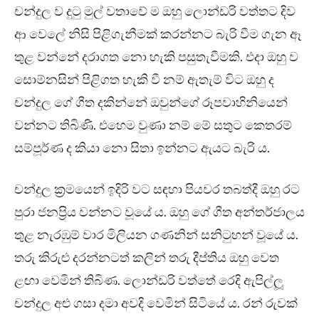
චන්දුල ව දුටු මුල් වතාවේ ම ඔහු ලොන්ඩරි වත්තට දිව
ආ වෙලේ නිසි පිළිගැනීමක් කරන්නට බැරි වීම ගැන ඈ
තුළ වන්නේ දරාගත නො හැකි පසුතැවීමකි. එදා ඔහු ව
සොම්නසින් පිළිගත හැකි වී නම් ඇතැම් විට ඔහු ද
චන්දුල ගේ ගීත දකින්නේ ඔවුන්ගේ රූපවාහිනියෙන්
වන්නට තිබිණි. එහෙම වුණා නම් මේ සතුට කෙතරම්
සම්පූර්ණ ද කියා නො සිතා ඉන්නට ඇයට බැරි ය.
චන්දුල ක්‍රමයෙන් ඉදිරි වට සඳහා පියවර තබත්දී ඔහු රට
පුරා ජනප්‍රිය වන්නට වූයේ ය. ඔහු ගේ ගීත අන්තර්ජාලය
තුළ නැරඹුම් වාර මිලියන ගණනින් සනිටුහන් වූයේ ය.
තරු කිරුළු දරන්නටත් කලින් තරු දීප්තිය ඔහු වෙත
ළඟා වෙමින් තිබිණ. ලොන්ඩරි වත්තේ රෙදි ඇපිල්ලූ
චන්දුල අළු ගසා දමා අවදි වෙමින් සිටියේ ය. රන් රුවක්