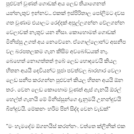
පුළුවන් වුණත් ගොඩක් අය ලෙඩ තියාගෙනත්
යන්නැතුව ඉන්නව… එකක් ඉස්පිරිතාල පෝලිමට දවස
ගත වුණාම එයාලට රෙද්දක් අපුල්ලගන්න වේලගන්න
වෙලාවක් නැතුව යන නිසා. කොහොමත් ගොඩක්
මිනිස්සු උගත් අය නෙවේනෙ. ඒගොල්ලොන්ට අසනීප
වල බරපතලකම ගැන කිසිම අවබෝධයක් නෑ.
බෙහෙත් නොගත්තත් ඉබේ ලෙඩ හොඳවෙයි කියල
හිතන අයයි දෙවියන්ට පූජා පවත්වල බාරහාර වෙලා
ලෙඩ සනීප කරගන්න පුළුවන් කියල හිතන අයයි ඕන
තරං. වෙන ලෙඩ කොහොම වුණත් ඇස් ගැනයි ඕරල්
හෙල්ත් ගැනයි මේ මිනිස්සුන්ගෙ දැනුමයි උනන්දුවයි
බින්දුවයි. මේකනං හරිම පින් සිද්ද වෙන වැඩක්”
“මං හැමදේම ඕගනයිස් කරන්නං. වත්තෙ ක්ලිනික් එක