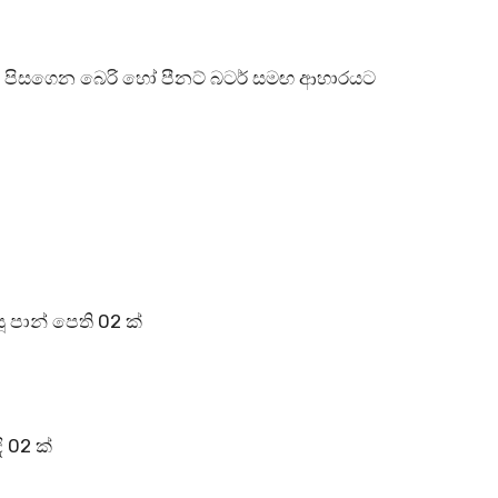
යට පිසගෙන බෙරි හෝ පීනට් බටර් සමඟ ආහාරයට
ූ පාන් පෙති 02 ක්
ි 02 ක්