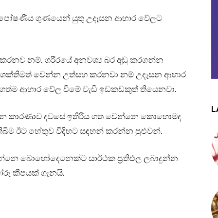
දී පෝෂණීය ගුණයෙන් යුතු උදෑසන ආහාර වේලට
රනව නම්, ශරීරයේ අනවශ්‍ය බර අඩු කරගන්න
 ශක්තිමත් වෙන්න උත්සහ කරනවා නම් උදෑසන ආහාර
ත්ම ආහාර වේල වීමේ වැඩි ඉඩකඩකුත් තියෙනවා.
L
න කාරණාව දවසේ ඉතිරිය ගත වෙන්නෙ කොහොමද
බීම ඊට හේතුව විදිහට සඳහන් කරන්න පුළුවන්.
ෙන්නෙ බොහෝදෙනෙක්ට සාර්ථක ප්‍රතිඵල ලබාදුන්න
රු කීපයක් ගැනයි.