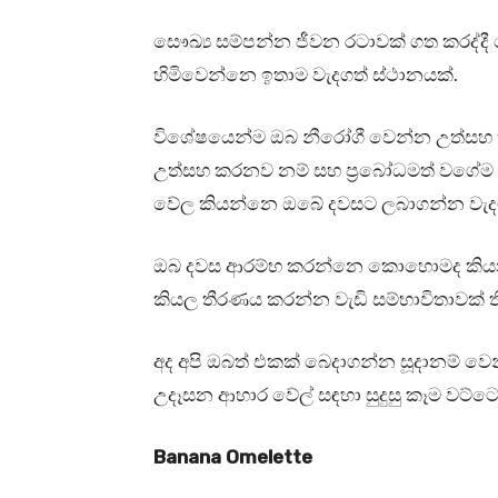
සෞඛ්‍ය සම්පන්න ජීවන රටාවක් ගත කරද්
හිමිවෙන්නෙ ඉතාම වැදගත් ස්ථානයක්.
විශේෂයෙන්ම ඔබ නීරෝගී වෙන්න උත්සහ ක
උත්සහ කරනව නම් සහ ප්‍රබෝධමත් වගේම
වේල කියන්නෙ ඔබේ දවසට ලබාගන්න වැදග
ඔබ දවස ආරම්භ කරන්නෙ කොහොමද කිය
කියල තීරණය කරන්න වැඩි සම්භාවිතාවක් ති
අද අපි ඔබත් එකක් බෙදාගන්න සූදානම් ව
උදෑසන ආහාර වේල් සඳහා සුදුසු කෑම වට්ටෝ
Banana Omelette