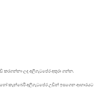
.
ි කරගන්නා ලද අලිගැටපේර අතුරා ගන්න.
 හෝ කැන්බෙරි අලිගැටපේර උඩින් ඉසගෙන ආහාරයට