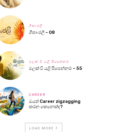
ගීතාංජලී
ගීතාංජලී – 08
මලක් වී යළි පිපෙන්නම්
මලක් වී යළි පිපෙන්නම් – 55
CAREER
ඔයත් Career zigzagging
කරන කෙනෙක්ද?
LOAD MORE