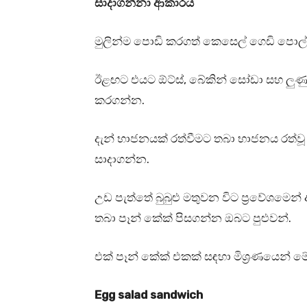
සාදාගන්නා ආකාරය
මුලින්ම පොඩි කරගත් කෙසෙල් ගෙඩි පොල්
ඊළඟට එයට ඕට්ස්, බේකින් සෝඩා සහ ලුණ
කරගන්න.
දැන් භාජනයක් රත්වීමට තබා භාජනය රත්වූ ප
සාදාගන්න.
උඩ පැත්තේ බුබුළු මතුවන විට ප්‍රවේශමෙන
තබා පෑන් කේක් පිසගන්න ඔබට පුළුවන්.
එක් පෑන් කේක් එකක් සඳහා මිශ්‍රණයෙන් මේ
Egg salad sandwich