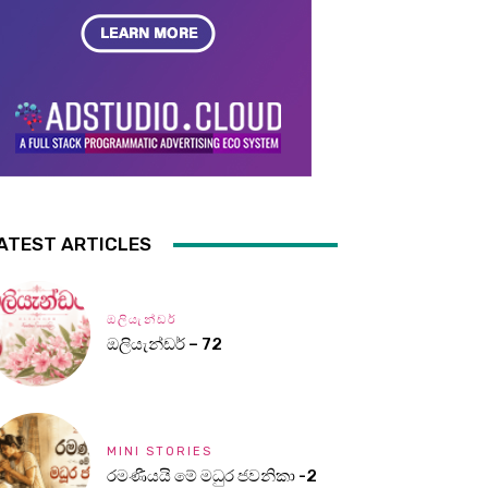
ATEST ARTICLES
ඔලියැන්ඩර්
ඔලියැන්ඩර් – 72
MINI STORIES
රමණීයයි මේ මධුර ජවනිකා -2