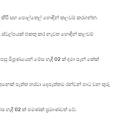
 කිරි සහ පොල්තෙල් හොඳින් කලවම් කරගන්න.
ු ස්වල්පයක් එකතු කර නැවත හොඳින් කලවම්
සු මිශ්‍රණයෙන් මේස හැඳි 02 ක් දමා පෑන් කේක්
් අනෙක් පැත්ත හරවා දෙපැත්තම රන්වන් පාට වන තුරු
ස හැඳි 02 ක් පමණක් ප්‍රමාණවත් වේ.