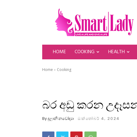
SmartLady
HOME
COOKING
HEALTH
Home
Cooking
බර අඩු කරන උදෑස
By
දුලානි නවෝද්‍යා
ඔක්තෝබර් 4, 2024