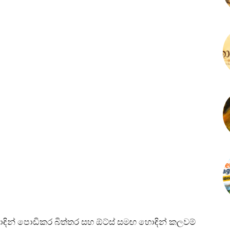
ඳින් පොඩිකර බිත්තර සහ ඕට්ස් සමඟ හොඳින් කලවම්