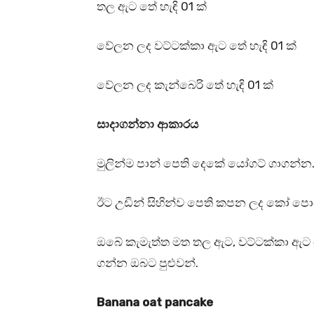
තල ඇට තේ හැඳි 01 ක්
වේලන ලද වට්ටක්කා ඇට තේ හැඳි 01 ක්
වේලන ලද කැන්බෙරි තේ හැඳි 01 ක්
සාදාගන්නා ආකාරය
මුලින්ම පාන් පෙති දෙකේ යෝගට් ගාගන්න
ඊට උඩින් සිහින්ව පෙති කපන ලද කෝ පොඩ
ඔබේ කැමැත්ත මත තල ඇට, වට්ටක්කා ඇට
ගන්න ඔබට පුළුවන්.
Banana oat pancake