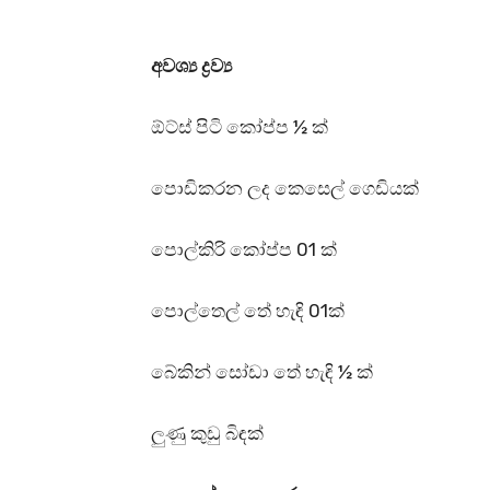
අවශ්‍ය ද්‍රව්‍ය
ඕට්ස් පිටි කෝප්ප ½ ක්
පොඩිකරන ලද කෙසෙල් ගෙඩියක්
පොල්කිරි කෝප්ප 01 ක්
පොල්තෙල් තේ හැඳි 01ක්
බේකින් සෝඩා තේ හැඳි ½ ක්
ලුණු කුඩු බිඳක්