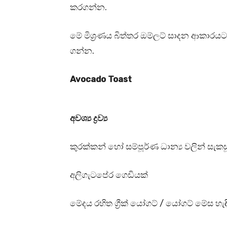
කරගන්න.
මේ මිශ්‍රණය බිත්තර ඔම්ලට් සාදන ආකාර
ගන්න.
Avocado Toast
අවශ්‍ය ද්‍රව්‍ය
කුරක්කන් හෝ සම්පූර්ණ ධාන්‍ය වලින් සැකස
අලිගැටපේර ගෙඩියක්
මේදය රහිත ග්‍රීක් යෝගට් / යෝගට් මේස හැඳ