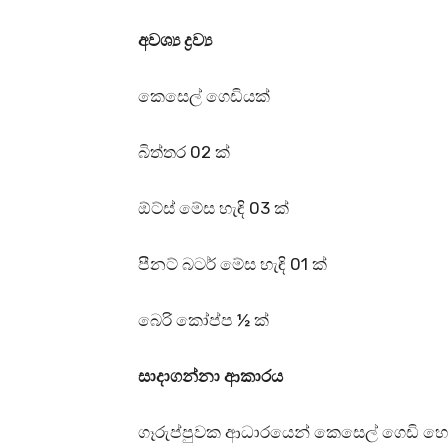
අවශ්‍ය ද්‍රව්‍ය
කෙසෙල් ගෙඩියක්
බිත්තර 02 ක්
ඕට්ස් මේස හැඳි 03 ක්
පීනට් බටර් මේස හැඳි 01 ක්
බෙරි කෝප්ප ½ ක්
සාදාගන්නා ආකාරය
ගෑරුප්පුවක ආධාරයෙන් කෙසෙල් ගෙඩි හො