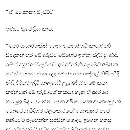
“ ඒ මොකක්ද මැඩම්..”
ඉස්සර වූයේ ප්‍රියංකාය.
“ පෙර සංසාරයකින් ගෙනාපු පවක් හරි කාගේ හරි
වරදකින් හරි මේ දරුවට මෙහෙම ඉන්න සිද්ධ වුණාට
මේ ජයසුන්දර වලව්වේ දරුවෙක් කියලා මට අමතක
කරන්න බැහැ.එයාට ලැබෙන්න ඕන දේවල් නිසි පරිදි
නිසි විදිහට ඉදිරි කාලයේදී ලැබේවි.මම මේ කතා
කරන්නේ මේ දරුවාගේ කසාදෙ ගැන.ඒ කාරණා
කටයුතු සිද්ධ වෙන්න ඕනෙ අපි කාටවත් අවනම්බුවක්
නොවෙන විදිහට.වලව්කාරයෝ නොවුනට අපේ
තත්වෙට පෑහෙන්න පුළුවන් හොඳට ඉගෙන ගතපු
දරුවෙක් තමයි කවද හරි මේ දරුවාගේ අත ගන්න