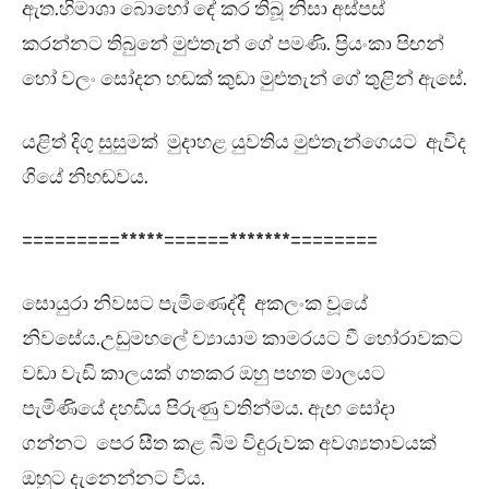
ඇත.හිමාශා බොහෝ දේ කර තිබූ නිසා අස්පස්
කරන්නට තිබුනේ මුළුතැන් ගේ පමණි. ප්‍රියංකා පිඟන්
හෝ වලං සෝදන හඬක් කුඩා මුළුතැන් ගේ තුළින් ඇසේ.
යළිත් දිගු සුසුමක් මුදාහළ යුවතිය මුළුතැන්ගෙයට ඇවිද
ගියේ නිහඬවය.
=========*****======*******========
සොයුරා නිවසට පැමිණෙද්දී අකලංක වූයේ
නිවසේය.උඩුමහලේ ව්‍යායාම කාමරයට වී හෝරාවකට
වඩා වැඩි කාලයක් ගතකර ඔහු පහත මාලයට
පැමිණියේ දහඩිය පිරුණු වතින්මය. ඇඟ සෝදා
ගන්නට පෙර සීත කළ බීම විදුරුවක අවශ්‍යතාවයක්
ඔහුට දැනෙන්නට විය.