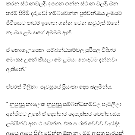
කරන ස්ථානවලදී, ඉගෙන ගන්න ස්ථාන වලදී, ඕන
තරම් පිරිමි දරුවෝ හම්බවෙන්න පුළුවන්.ඔය ළමයට
ජීවිතයට පාඩම් ඉගෙන ගන්න වෙන කවුරුත් ඕනේ
නෑ.ඔය ළමයාගේ අම්මම ඇති.
ඒ නොගැලපෙන සම්බන්ධකම්වල ප්‍රථිපල විදිහට
මොකද උනේ කියලා මේ ළමයා හොඳටම දන්නවා
ඇතිනේ.”
ඒවරත් මිලීනා පැවසූයේ ප්‍රියංකා දෙස බලමින්ය.
“ නුසුදුසු කාලෙක නුසුදුසු සම්බන්ධකම්වල පැටලිලා
අන්තිමට උනේ ඒ දෙන්නට දෙපැත්තට වෙන්න.ඔය
ළමයින්ට අනාථ වෙන්න..එක පාරක් වෙච්ච වැරැද්ද
ආයෙ ආයෙ සිද්ද වෙන්න ඕන නෑ. මම ආපහු සැරයක්