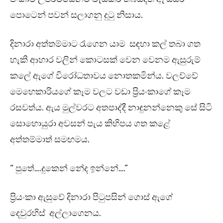
පොටෙන් පවන් සලාගනු දුටු නිසාය.
දිනාරා අත්තම්මාට රැගෙන යාම සඳහා කල් තබා ගත
හැකි ආහාර වලින් කොටසක් වෙන වෙනම ඇසුරුම්
කලේ ඇගේ විරෝධතාවය නොතකමින්ය. වලව්වේ
මෙහෙකාරියගේ කෑම වලට වඩා ප්‍රියංකාගේ කෑම
රසවත්ය. ඇය මුල්වරට අතපාද්දී නාඳුනන්නෙකු සේ සිටි
සොහොයුරා අවසන් පැය කිහිපය ගත කළේ
අත්තම්මාත් සමඟමය.
“ පුතේ….දුකෙන් නේද ඉන්නේ….”
ප්‍රියංකා ඇසුවේ දිනාරා පිටුපසින් ගොස් ඇගේ
දෙවුරහිස් අල්ලාගෙනය.