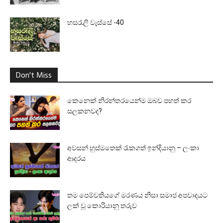
හසරැලි වැස්සේ -40
Don't Miss
කෙනෙක් නිරන්තරයෙන්ම ඔබව පහත් කර
සලකනවද?
අවසන් හුස්මතෙක් රැකගත් ඉන්දියානු – ලංකා
ආදරය
තම පෙම්වතියගේ මරණය නිසා සමාජ අපවාදයට
ලක් වූ කොරියානු තරුව