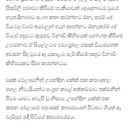
සිතුවිලි පරාජය කිරීමේ හැකියාවක් දෙදෙනාටම වූයේ
නැත.දිනාරාට ඈ හා කතා කරන්නට ඕනෑ තරම් දේ
විය.වලව්වේ අයවලුන් ගැන අසන්නට ඕනෑතරම් දේ
විය.ඒ පපුවට තුරුළුව විනාඩි කිහිපයක් හෝ ගත කිරීමේ
උවමනාව ඒ සියල්ලටම වඩා ප්‍රබල එකක් විය.එහෙත්
අවසන සිදු වූයේ ඈ කොළඹ පැමි⁣ණීමේ සතුට විනාඩි
කිහිපයකට සීමා කරන්නටය.
මදක් වේලාසනින් උපන්දින කේක් එක කපා අහල
පහල නිවැසියන්ට සංග්‍රහ කළේ අත්තම්මාට ඉක්මනින්
පිටම යාමට අවැසි වූ නිසාය. උපන්දින කේක් එක
කපන වේලාවේ පමණක් කාමරයෙන් පිටතට ගියත් ඈ
වැඩිපුර රැඳී සිටියේ කාමරයේමය.