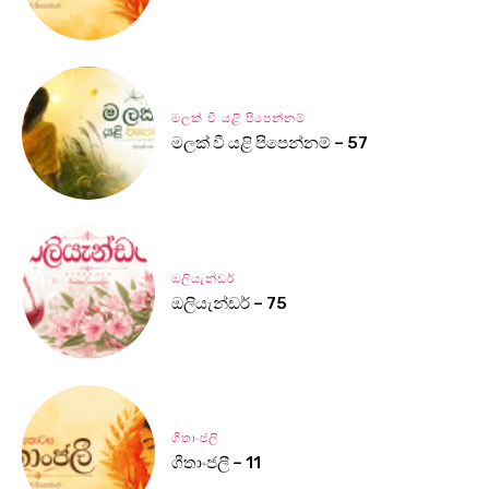
මලක් වී යළි පිපෙන්නම්
මලක් වී යළි පිපෙන්නම් – 57
ඔලියැන්ඩර්
ඔලියැන්ඩර් – 75
ගීතාංජලී
ගීතාංජලී – 11