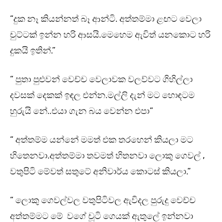
“දුක නෑ කියන්නත් බෑ ආන්ටි. අත්තම්මා ළඟට වෙලා
චුට්ටක් ඉන්න හරි ආසයි.මෙහෙම ඇවිත් යනකොට හරි
දුකයි ඉතින්.”
“ පුතා පුළුවන් වෙච්ච වෙලාවක වලව්වට ගිහිල්ලා
දවසක් දෙකක් ඉඳල එන්න.මල්ලි දැන් මට හොඳටම
හුරුයි නේ..එයා ගැන බය වෙන්න එපා”
“ අත්තම්ම යන්නේ මමත් එක තරහෙන් කියලා මට
හිතෙනවා.අත්තම්මා තවමත් හිතනවා ලොකු ගෙවල් ,
වතුපිටි මේවත් සතුටේ අනිවාර්ය කොටස් කියලා.”
“ ලොකු ගෙවල්වල වතුපිටිවල ඇවිදල පුරුදු වෙච්ච
අත්තම්මට මේ වගේ චූටි ගෙයක් ඇතුලේ ඉන්නවා