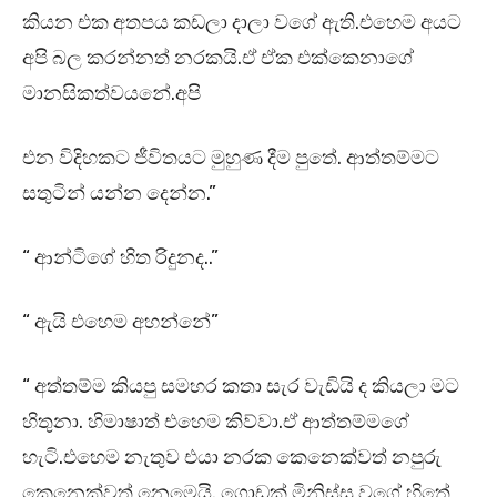
කියන එක අතපය කඩලා දාලා වගේ ඇති.එහෙම අයට
අපි බල කරන්නත් නරකයි.ඒ ඒක එක්කෙනාගේ
මානසිකත්වයනේ.අපි
එන විදිහකට ජීවිතයට මුහුණ දීම පුතේ. ආත්තම්මට
සතුටින් යන්න දෙන්න.”
“ ආන්ටිගේ හිත රිදුනද..”
“ ඇයි එහෙම අහන්නේ”
“ අත්තම්ම කියපු සමහර කතා සැර වැඩියි ද කියලා මට
හිතුනා. හිමාෂාත් එහෙම කිව්වා.ඒ ආත්තම්මගේ
හැටි.එහෙම නැතුව එයා නරක කෙනෙක්වත් නපුරු
කෙනෙක්වත් නෙමෙයි. ගොඩක් මිනිස්සු වගේ හිතේ