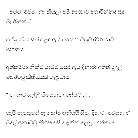
“ අම්මා අප්පා නෑ කියලා අපි මේකාව අතාරින්නද සුදු
මැණිකේ…”
පංචායුධය කර පළඳ ඇය එසේ පැවසුවා දිනාරාට
මතකය.
අත්තම්මා නික්ම යාමට පෙර ඇය දිනාරා අතත් මුදල්
නෝට්ටු කිහිපයක් තැබුවාය.
“ මං ගාව සල්ලි තියෙනවා අත්තම්මා..”
යැයි පැවසූවත් ඈ කෝප ගනීයයි සිතා දිනාරා අවසන ඒ
මුදල් නෝට්ටු කිහිපය සිය දෑතින් අල්ලා ගත්තාය.