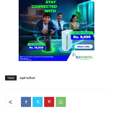
TAGS
සඳක් තනියම