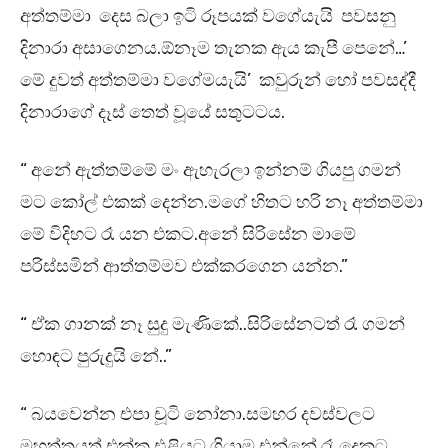
අත්තම්මා දෙස බලා ඉටි රූපයක් වගේයැයි පවසනු
දිනාරා අසාගෙනය.ඕනෑම තැනක ඇය කැපී පෙනේ…’
මේ දුවත් අත්තම්මා වගේමයැයි’ කවුරුන් හෝ පවසද්දී
දිනාරාගේ දෑස් තෙත් වූයේ සතුටටය.
“ අනේ ඇත්තම්මේ මං ඇහැරලා ඉන්නම් ගියපු ගමන්
මට කෝල් එකක් දෙන්න.මගේ හිතට හරි නෑ අත්තම්මා
මේ විදිහට රෑ යන එකට.අනේ සිරිසේන මාමේ
පරිස්සමින් ආත්තම්මව එක්කරගෙන යන්න.”
“ ඒක ගානක් නෑ සුදු මැණිකේ..සිරිසේනටත් රෑ ගමන්
හොඳට පුරුදුයි නේ..”
“ බයවෙන්න එපා චූටි නෝනා.සමහර දවස්වලට
මහත්තයත් එක්ක එළියට ගියාම එන්නේ රෑ දෙකට