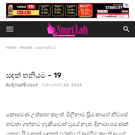
Home
Novels
සඳක් තනියම
සඳක් තනියම – 19
By
දිල්රුක්ෂි ගමගේ
ඔක්තෝබර් 22, 2024
කොපමණ උත්සාහ කලත් මිලීනාව ප්‍රියංකාගේ නිවසේ
නවතා ගන්නට හැකියාවක් වූයේ නැත. දිනාරා පමණක්
නොව ප්‍රියංකාත් දෙතුන් වරක්ම ඒ ඉල්ලීම කලත් ඇගේ