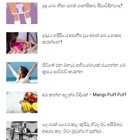
සුද යාම නිසා ඔබත් මානසිකව පීඩාවිදිනවාද?
දරුවා හදිසියේ අසනීප වුණොත් ඔබ මොකද
කරන්නෙ?
ජීවිතේ එන ඕනෑම අභියෝගයක් ජයගන්න මේ
ක්‍රමය පාවිච්චි කරන්න.
අඹ කන්න අලුත්ම විදියක් – Mango Puff Puff
ලොවක් වෛර කළ කුරිරු හිට්ලර්ට අසීමිතව
ආදරය කල ඊවා බ්‍රවුන්ගේ සුන්දර...