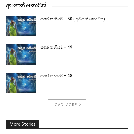
අනෙක් කොටස්
සඳක් තනියම – 50 ( අවසන් කොටස)
සඳක් තනියම – 49
සඳක් තනියම – 48
LOAD MORE
More Stories