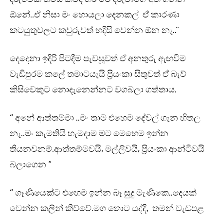
ඕනේ..ඒ නිසා මං හොයලා දෙනකල් ඒ කාරණා
කටයුතුවලට කවුරුවත් හදිසි වෙන්න ඕන නෑ..”
දෙදෙනා ඉදිරි පිටදීම පැවසූවත් ඒ අනතුරු ඇඟවීම
වැඩිපුරම කලේ තමාටයැයි ප්‍රියංකා සිතුවත් ඒ බැව්
කිසිවෙකුට නොදැනෙන්නට වගබලා ගත්තාය.
“ අනේ ආත්තම්මා ..මං තාම එහෙම දේවල් ගැන හිතල
නෑ..මං කැමතියි හැමදාම මට මෙහෙම ඉන්න
තියනවනම්.ආත්තම්මවයි, මල්ලිවයි, ප්‍රියංකා ආන්ටිවයි
බලාගෙන “
“ ගෑණියෙක්ට එහෙම ඉන්න බෑ සුදු මැණිකෙ..දෙයක්
වෙන්න කලින් කිව්වේ.මග තොට යද්දි, තමන් වැඩපළ