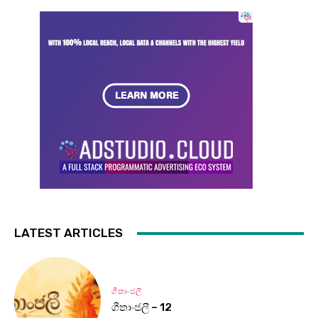
LATEST ARTICLES
ගීතාංජලී
ගීතාංජලී – 12