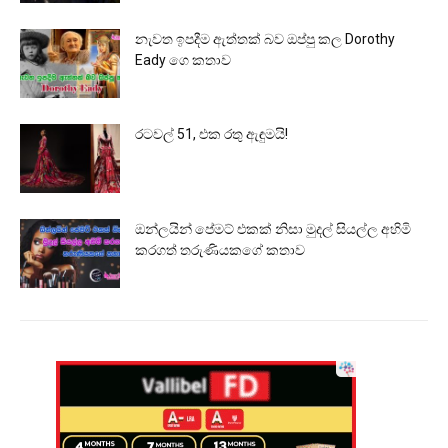
නැවත ඉපදීම ඇත්තක් බව ඔප්පු කල Dorothy
Eady ගෙ කතාව
රටවල් 51, එක රතු ඇඳුමයි!
ඔන්ලයින් පේමට් එකක් නිසා මුදල් සියල්ල අහිමි
කරගත් තරුණියකගේ කතාව