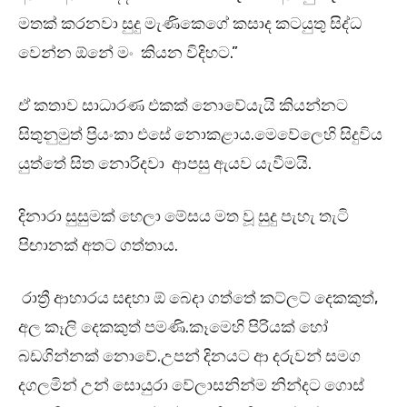
මතක් කරනවා සුදු මැණිකෙගේ කසාද කටයුතු සිද්ධ
වෙන්න ඕනේ මං කියන විදිහට.”
ඒ කතාව සාධාරණ එකක් නොවේයැයි කියන්නට
සිතුනුමුත් ප්‍රියංකා එසේ නොකළාය.මෙවේලෙහි සිදුවිය
යුත්තේ සිත නොරිදවා ආපසු ඇයව යැවීමයි.
දිනාරා සුසුමක් හෙලා මේසය මත වූ සුදු පැහැ තැටි
පිඟානක් අතට ගත්තාය.
රාත්‍රී ආහාරය සඳහා ඕ බෙදා ගත්තේ කට්ලට් දෙකකුත්,
අල කෑලි දෙකකුත් පමණි.කෑමෙහි පිරියක් හෝ
බඩගින්නක් නොවේ.උපන් දිනයට ආ දරුවන් සමග
දගලමින් උන් සොයුරා වේලාසනින්ම නින්දට ගොස්