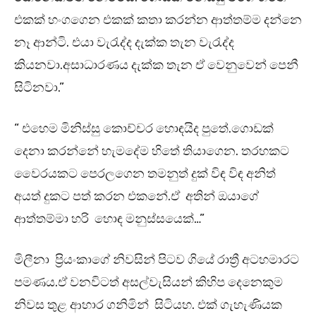
එකක් හංගගෙන එකක් කතා කරන්න ආත්තම්ම දන්නෙ
නෑ ආන්ටි. එයා වැරැද්ද දැක්ක තැන වැරැද්ද
කියනවා.අසාධාරණය දැක්ක තැන ඒ වෙනුවෙන් පෙනී
සිටිනවා.”
“ එහෙම මිනිස්සු කොච්චර හොඳයිද පුතේ.ගොඩක්
දෙනා කරන්නේ හැමදේම හිතේ තියාගෙන. තරහකට
වෛරයකට පෙරලගෙන තමනුත් දුක් විඳ විඳ අනිත්
අයත් දුකට පත් කරන එකනේ.ඒ අතින් ඔයාගේ
ආත්තම්මා හරි හොඳ මනුස්සයෙක්…”
මිලීනා ප්‍රියංකාගේ නිවසින් පිටව ගියේ රාත්‍රී අටහමාරට
පමණය.ඒ වනවිටත් අසල්වැසියන් කිහිප දෙනෙකුම
නිවස තුළ ආහාර ගනිමින් සිටියහ. එක් ගැහැණියක