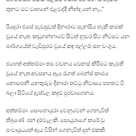
තුනට මට වාහනේ එළවද්දී නින්ද යන් නෑ…”
රියදුරා එසේ පැවසුවත් දිනාරාට සැනසිය හැකි කමක්
වූයේ නැත. කඩුගන්නාවේ සිටත් නුවර සිට නිවසට යන
මාර්ගයේත් වැඩිපුරම වූයේ කඳු පල්ලම් සහ වංගුය.
එහෙත් අත්තම්මා තම වචනය වෙනස් කිරීමට කැමති
වූයේ නැත.අවසනය ඇය රැගත් බෙන්ස් කාරය
නොපෙනී යනතුරුම දිනාරා තට්ටු නිවාසය පහතට වී
බලා සිටියේ දෑස්වල කදුළු පුරවාගෙනය.
අත්තම්මා සොහොයුරා වෙනුවෙන් ගෙනැවිත්
තිබුණේ රන් දම්වැලකි. සොයුරාගේ කරේ වූ
පංචායුධයත් ඇය විසින් ගෙනැවිත් දුන් එකකි.