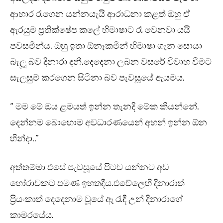
ආහාර රැගෙන යන්නයැයි ආරාධනා කළත් ඔහු ඒ
ඇරයුම ප්‍රතික්ෂේප කලේ හිමාෂාට රෑ වෙනවා යයි
පවසමින්ය. ඔහු ඉතා ඕනෑකමින් හිමාෂා ගැන සොයා
බැලූ බව දිනාරා දනී.දෙදෙනා ලබන වසරේ විවාහ වීමට
සැලසුම් කරගෙන සිටිනා බව පැවසූයේ ඇයමය.
“ මම මේ ඔය ළමයත් ඉන්න තැනදි මේක කියන්නේ.
දෙන්නම බොහොම අවධාරණයෙන් අහන් ඉන්න ඕන
හින්දා..”
අත්තම්මා එසේ පැවසූයේ පිටව යන්නට අඩ
හෝරාවකට පමණ ඉහතදීය.එවේලෙහි දිනාරාත්
ප්‍රියංකාත් දෙදෙනාම වූයේ ඈ රැඳී උන් දිනාරාගේ
කාමරයේය.