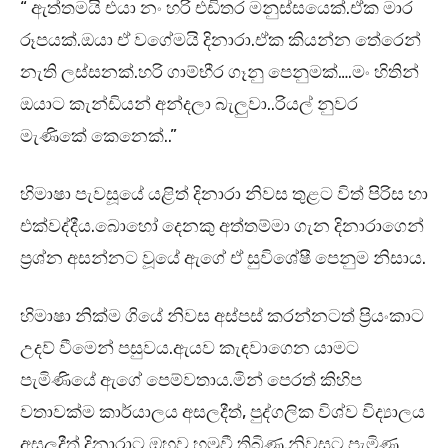
“ ඇත්තමයි එයා නං හරි එඩිතර මනුස්සයෙක්.ඒක මාර
රූපයක්.ඔයා ඒ වගේමයි දිනාරා.ඒක කියන්න තේරෙන්
නැති ලස්සනක්.හරි ගාම්භීර ගෑනු පෙනුමක්….මං හිතින්
ඔයාට කැන්ඩියන් අන්දලා බැලුවා..රියල් නුවර
මැණිකේ කෙනෙක්..”
හිමාෂා පැවසූයේ යළිත් දිනාරා නිවස තුළට විත් පිරිස හා
එක්වද්දීය.බොහෝ දෙනකු අත්තම්මා ගැන දිනාරාගෙන්
ප්‍රශ්න අසන්නට වූයේ ඇගේ ඒ සුවි⁣ශේෂී පෙනුම නිසාය.
හිමාෂා නික්ම ගියේ නිවස අස්පස් කරන්නටත් ප්‍රියංකාට
උදව් වීමෙන් පසුවය.ඇයව කැඳවාගෙන යාමට
පැමිණියේ ඇගේ පෙම්වතාය.මින් පෙරත් කිහිප
වතාවක්ම කාර්යාලය අසලදීත්, පුද්ගලික විශ්ව විද්‍යාලය
අසලදීත් දිනාරාට ඔහුව හමුවී තිබිණ.නිවසට පැමිණ