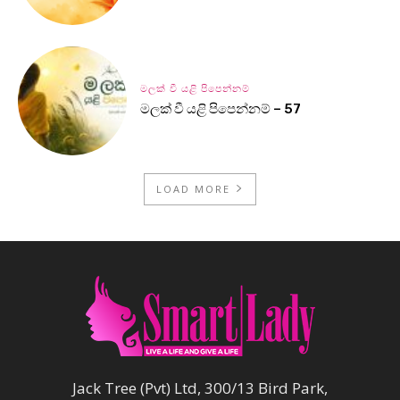
මලක් වී යළි පිපෙන්නම්
මලක් වී යළි පිපෙන්නම් – 57
LOAD MORE
Jack Tree (Pvt) Ltd, 300/13 Bird Park,