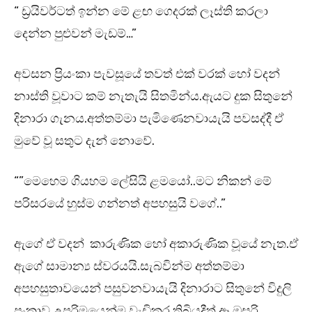
“ ඩ්‍රයිවර්ටත් ඉන්න මේ ළඟ ගෙදරක් ලෑස්ති කරලා
දෙන්න පුළුවන් මැඩම්…”
අවසන ප්‍රියංකා පැවසූයේ තවත් එක් වරක් හෝ වදන්
නාස්ති වූවාට කම් නැතැයි සිතමින්ය.ඇයට දුක සිතුනේ
දිනාරා ගැනය.අත්තම්මා පැමිණෙනවායැයි පවසද්දී ඒ
මුවේ වූ සතුට දැන් නොවේ.
“”මෙහෙම ගියහම ලේසියි ළමයෝ..මට නිකන් මේ
පරිසරයේ හුස්ම ගන්නත් අපහසුයි වගේ..”
ඇගේ ඒ වදන් කාරුණික හෝ අකාරුණික වූයේ නැත.ඒ
ඇගේ සාමාන්‍ය ස්වරයයි.සැබවින්ම අත්තම්මා
අපහසුතාවයෙන් පසුවනවායැයි දිනාරාට සිතුනේ විදුලි
පංකාව උපරිමයෙන්ම වැඩිකර තිබියදීත් ඈ ඔසරි