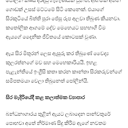
පෝලින් කෲස් දරදඬු ගැහැණියක් වුනත්, ආගමික අතින්
ගොඩක් උසස් මට්ටමේ සිටි කෙනෙක්. එයාගේ
සිරකුටියේ බිත්ති පුරා ජේසු රූප අලවා තිබුණ කියනවා.
කතෝලික ආගමේ දේව මෙහෙයට සහභාගි වීම
ඇයගේ දෛනික ජීවිතයේ කොටසක් වුණා.
ඇය සිර මිතුරන් ලෙස ඇසුරු කර තිබුණේ වෛද්‍ය
කුලරත්නගේ මව සහ මෙහෙකාරියයි. ඉහළ
පැළැන්තියේ ඉංග්‍රීසි කතා කරන කාන්තා සිරකරුවන්ගේ
සමීපතමයා වෙලා තිබුනෙත් පෝලින්යි.
සිර මැදිරියේදී කළ කලාත්මක ව්‍යාපාර
බන්ධනාගාරය තුළින් ඇයට ලබාදෙන පාන්වතුරේ
පොඟවා අතේ නිර්මාණ සිදු කිරීම ඇගේ නවතම