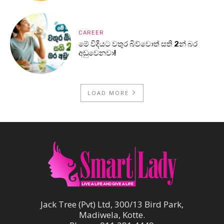
CAREER
මේ විදියට වතුර බිව්වොත් සති 2න් බර
අඩුවෙනවා!
LOAD MORE
Jack Tree (Pvt) Ltd, 300/13 Bird Park,
Madiwela, Kotte.