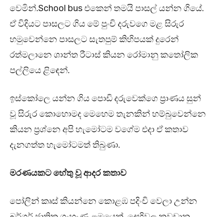
වෙමින්.School bus එකෙන් තමයි පාසල් යන්න ගියේ.
ඒ විදියට පාසලට ගිය මේ පුංචි දරුවගෙ මළ සිරුර
හමුවෙන්නෙ පාසලට සැතපුම් කිහිපයක් දුරෙන්
රත්මලානෙ ශාන්ත රීටාස් කියන රෝමානු කතෝලික
පල්ලියෙ ළිඳෙන්.
ඉස්කෝලෙ යන්න ගිය පොඩි දරුවෙක්ගෙ ප්‍රාණය සුන්
වූ සිරුර කොහොමද මෙහෙම තැනකින් හම්බුවෙන්නෙ
කියන ප්‍රශ්නෙ අපි හැමෝටම වගේම එදා ඒ කතාව
දැනගත්ත හැමෝටමත් තිබුණා.
මරණයකට හේතු වූ ආදර කතාව
පෝලින් කෘස් කියන්නෙ කොළඹ පදිංචි වෙලා උන්න
බර්ගර් ජාතික ගැහැණු ළමයෙක්. දෙහිවල කවුඩාන