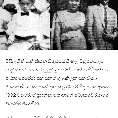
සිසිල ගිනි ගනී කියන චිත්‍රපටය සිංහල චිත්‍රපටවලට
ආදරය කරන ඔබට නුපුරුදු නමක් වෙන්න විදියක් නෑ.
සබීතා පෙරේරා සහ සනත් ගුණතිලක සහ වීණා
ජයකොඩි රංගනයෙන් දායක වුණ මේ චිත්‍රපටය ආවෙ
1992 වසරේ. ඒ ප්‍රසන්න විතානගේ අධ්‍යකශවරයාගේ
අධ්‍යක්ශණයකින්.