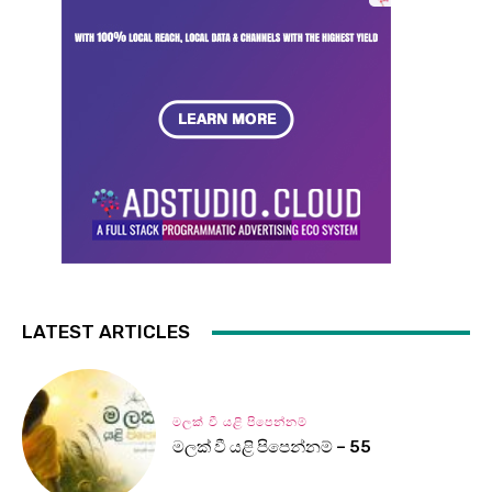
LATEST ARTICLES
මලක් වී යළි පිපෙන්නම්
මලක් වී යළි පිපෙන්නම් – 55