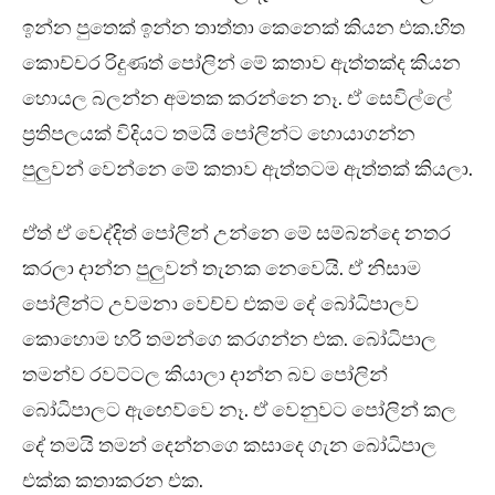
ඉන්න පුතෙක් ඉන්න තාත්තා කෙනෙක් කියන එක.හිත
කොච්චර රිදුණත් පෝලින් මේ කතාව ඇත්තක්ද කියන
හොයල බලන්න අමතක කරන්නෙ නෑ. ඒ සෙවිල්ලේ
ප්‍රතිපලයක් විදියට තමයි පෝලින්ට හොයාගන්න
පුලුවන් වෙන්නෙ මේ කතාව ඇත්තටම ඇත්තක් කියලා.
ඒත් ඒ වෙද්දිත් පෝලින් උන්නෙ මේ සම්බන්දෙ නතර
කරලා දාන්න පුලුවන් තැනක නෙවෙයි. ඒ නිසාම
පෝලින්ට උවමනා වෙච්ච එකම දේ බෝධිපාලව
කොහොම හරි තමන්ගෙ කරගන්න එක. බෝධිපාල
තමන්ව රවට්ටල කියාලා දාන්න බව පෝලින්
බෝධිපාලට ඇඟෙව්වෙ නෑ. ඒ වෙනුවට පෝලින් කල
දේ තමයි තමන් දෙන්නගෙ කසාදෙ ගැන බෝධිපාල
එක්ක කතාකරන එක.