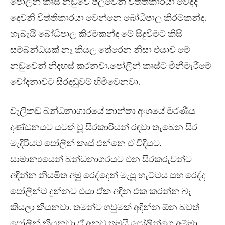
පෝලින් කෘස් නඩුවේ පලවෙනි විත්තිකාරයා වෙද්දි
දෙවනි විත්තිකාරයා වෙන්නෙ බෝධිපාල කිරමකන්ද.
හැබැයි බෝධිපාල කිරමකන්ද මේ සිදුවීමට කිසි
සම්බන්ධයක් නෑ කියල තේරෙන නිසා එයාව මේ
නඩුවෙන් නිදහස් කරනවා.පෝලීන් කෘස්ට මිනීමැරීමේ
චෝදනාවට සිරදඬුවම් හිමිවෙනවා.
වැලිකඩ බන්ධනාගාරයේ කාන්තා අංශයේ මරණීය
දණ්ඩනයට යටත් වූ සිරකාරියන් රඳවා තැබෙන සිර
මැදිරියට පෝලින් කෘස් එන්නෙ ඒ විදියට.
සාමාන්‍යයෙන් බන්ධනාගරයට එන සිරකරුවන්ට
අඳින්න නියමිත අමු රෙද්දෙන් මැසූ හැට්ටය සහ රෙද්ද
‍පෝලින්ට දුන්නට එයා ඒක අඳින එක කරන්න බෑ
කියලා කියනවා. තමන්ට ගවුමක් අඳින්න ඕන බවත්
පෝලින් කියනවා.ඒ අනුව තමයි පෝලින්ගෙ අම්මා