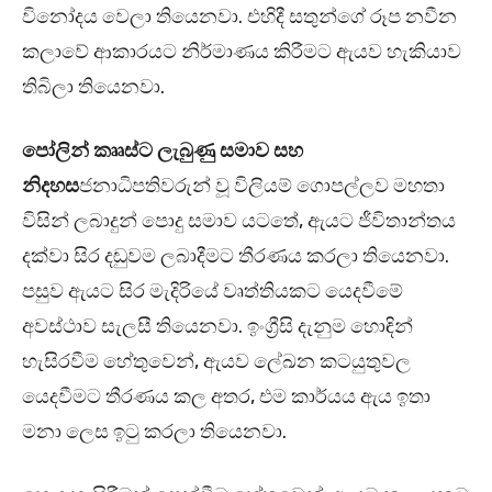
විනෝදය වෙලා තියෙනවා. එහිදී සතුන්ගේ රූප නවීන
කලාවේ ආකාරයට නිර්මාණය කිරීමට ඇයව හැකියාව
තිබිලා තියෙනවා.
පෝලින් කෲස්ට ලැබුණු සමාව සහ
නිදහස
ජනාධිපතිවරුන් වූ විලියම් ගොපල්ලව මහතා
විසින් ලබාදුන් පොදු සමාව යටතේ, ඇයට ජීවිතාන්තය
දක්වා සිර දඬුවම ලබාදීමට තීරණය කරලා තියෙනවා.
පසුව ඇයට සිර මැදිරියේ වෘත්තියකට යෙදවීමේ
අවස්ථාව සැලසී තියෙනවා. ඉංග්‍රීසි දැනුම හොඳින්
හැසිරවීම හේතුවෙන්, ඇයව ලේඛන කටයුතුවල
යෙදවීමට තීරණය කල අතර, එම කාර්යය ඇය ඉතා
මනා ලෙස ඉටු කරලා තියෙනවා.