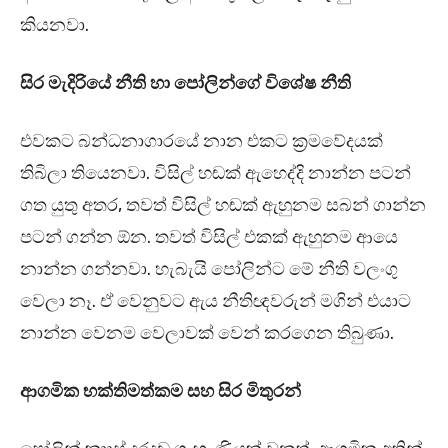
කියනවා.
සිර මැදිරියේ නීති හා පෝලින්ගේ විශේෂ නීති
එවකට බන්ධනාගාරයේ නාන එකට ක්‍රමවේදයක්
තිබිලා තියෙනවා. විසිල් හඬක් ඇහෙද්දි නාන්න පටන්
ගත යුතු අතර, තවත් විසිල් හඬක් ඇහුනම සබන් ගාන්න
පටන් ගන්න ඕන. තවත් විසිල් එකක් ඇහුනම ආයෙ
නාන්න ගන්නවා. හැබැයි පෝලින්ට මේ නීති වලංගු
වෙලා නෑ. ඒ වෙනුවට ඇය නීතිඥවරුන් මගින් එයාට
නාන්න වෙනම වෙලාවක් වෙන් කරගෙන තිබුණා.
ආගමික භක්තිමත්කම සහ සිර මිතුරන්