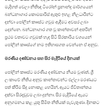
මැදිහත් වෙලා නීතිඥ ටිරෝන් ප්‍රනාන්දු මාර්ගයෙන්
බන්ධනාගාර කොමසාරිස් ඇතුළු ඉහළ නිලධාරීන්ට
දන්වා ‍පෝලින් කෲස්ට ගවුම ඇඳීමට අවසර ලබා
දෙන්නෙ. බන්ධනාගාර ගත වූ කාන්තාවන් අතරින්
ප්‍රථම වතාවට ගවුමක් හැඳ සිටි සිරකාරිය වශයෙන්
‍පෝලින් කෲස්ගේ නම ඉතිහාසගත වෙන්නෙ ඒ අනුව.
මරණීය දණ්ඩනය සහ සිර මැදිරියේ දිනයක්
පෝලින් කෲස්ට මරණීය දණ්ඩනය නියම වුණත්, ශ්‍රී
ලංකාවේ නීතිය අනූව කාන්තාවන්ට එල්ලා මරණයට
පත් කිරීම සිදු නොකළ හෙයින්, ඇයට ජීවිතාන්තය
දක්වා සිරදඬුවම ලබා දුන්නා. සිර මැදිරියේ ඇයට
අනුගමනය කළ යුතු සීමිත නිතියක් පැවැතුණා. දිනකට