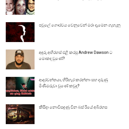
පවුලේ ගෞරවය වෙනුවෙන් මරා දැමෙන ගැහැනු
අඳුරු අභිරහස් එළි කරපු Andrew Dawson ට
මොකද වුණේ?
ආදරවන්තයා, හිරිහැර කරන්නා සහ දරුණු
මිණීමරුවා වුණේ කවුද?
කිසිදා නොවිසඳුණු චීන බස් රියේ අබිරහස