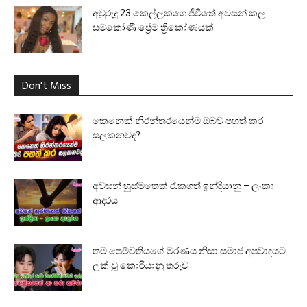
අවුරුදු 23 කෙල්ලකගෙ ජීවිතේ අවසන් කල
සමකෝණී ප්‍රේම ත්‍රිකෝණයක්
Don't Miss
කෙනෙක් නිරන්තරයෙන්ම ඔබව පහත් කර
සලකනවද?
අවසන් හුස්මතෙක් රැකගත් ඉන්දියානු – ලංකා
ආදරය
තම පෙම්වතියගේ මරණය නිසා සමාජ අපවාදයට
ලක් වූ කොරියානු තරුව