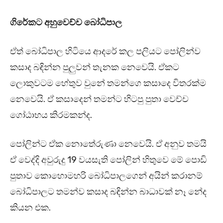
ගිරේකට අහුවෙච්ච බෝධිපාල
ඒත් බෝධිපාල හිටියෙ ආදරේ කල පලියට පෝලින්ව
කසාද බඳින්න පුලුවන් තැනක නෙවෙයි. ඒකට
ලොකුවටම හේතුව වුනේ තමන්ගෙ කසාදෙ විතරක්ම
නෙවෙයි. ඒ කසාදෙන් තමන්ට හිටපු පුතා වෙච්ච
ගෝඨාභය කිරමකන්ද.
පෝලින්ට ඒක නොතේරුණා නෙවෙයි. ඒ අනුව තමයි
ඒ වෙද්දි අවුරුදු 19 වයසැති පෝලින් හිතුවෙ මේ පොඩි
පුතාව කොහොමහරි බෝධිපාලගෙන් අයින් කරානම්
බෝධිපාලට තමන්ව කසාද බඳින්න බාධාවක් නෑ නේද
කියන එක.