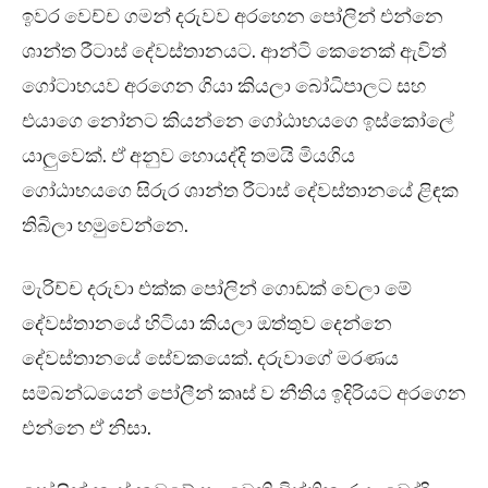
ඉවර වෙච්ච ගමන් දරුවව අරහෙන පෝලින් එන්නෙ
ශාන්ත රීටාස් දේවස්තානයට. ආන්ටි කෙනෙක් ඇවිත්
ගෝටාභයව අරගෙන ගියා කියලා බෝධිපාලට සහ
එයාගෙ නෝනට කියන්නෙ ගෝඨාභයගෙ ඉස්කෝලේ
යාලුවෙක්. ඒ අනුව හොයද්දි තමයි මියගිය
ගෝඨාභයගෙ සිරුර ශාන්ත රීටාස් දේවස්තානයේ ළිඳක
තිබිලා හමුවෙන්නෙ.
මැරිච්ච දරුවා එක්ක පෝලින් ගොඩක් වෙලා මේ
දේවස්තානයේ හිටියා කියලා ඔත්තුව දෙන්නෙ
දේවස්තානයේ සේවකයෙක්. දරුවාගේ මරණය
සම්බන්ධයෙන් පෝලීන් කෘස් ව නීතිය ඉදිරියට අරගෙන
එන්නෙ ඒ නිසා.