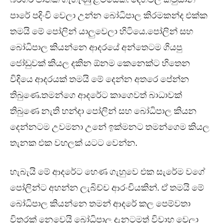
පාරේ පදිංචි වෙලා උන්න බෝධිපාල කිරමකන්ද එක්ක
තමයි මේ පෝලින් යාලුවෙලා හිටියෙ.පෝලින් සහ
බෝධිපාල කියන්නෙ ආදරයේ අන්තෙටම ගියපු
ජෝඩුවක් කියල දකින ඕනම කෙනෙක්ට හිතෙන
විදියෙ ආදරයක් තමයි මේ දෙන්න අතරෙ පේන්න
තිබුණෙ.තමන්ගෙ ආදරේට කාගෙවත් බාධාවක්
තිබුණෙ නැති හන්දා පෝලින් සහ බෝධිපාල කියන
දෙන්නටම උවමනා උනේ ඉක්මනට තමන්ගෙම කියල
තැනක එක වහලක් යටට වෙන්න.
හැබැයි මේ ආදරේට හෙණ ගැහුවෙ එක සැරේම වගේ
පෝලින්ට අහන්න ලැබිච්ච ආරංචියකින්. ඒ තමයි මේ
බෝධිපාල කියන්නෙ තමන් ආදරේ කල පෙම්වතා
විතරක් නෙවෙයි බෝධිපාල දැනටමත් විවාහ වෙලා