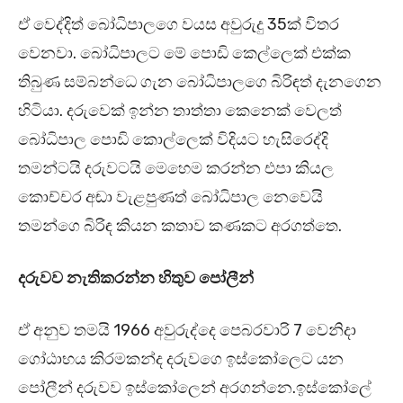
ඒ වෙද්දිත් බෝධිපාලගෙ වයස අවුරුදු 35ක් විතර
වෙනවා. බෝධිපාලට මේ පොඩි කෙල්ලෙක් එක්ක
තිබුණ සම්බන්ධෙ ගැන බෝධිපාලගෙ බිරිඳත් දැනගෙන
හිටියා. දරුවෙක් ඉන්න තාත්තා කෙනෙක් වෙලත්
බෝධිපාල පොඩි කොල්ලෙක් විදියට හැසිරෙද්දි
තමන්ටයි දරුවටයි මෙහෙම කරන්න එපා කියල
කොච්චර අඬා වැළපුණත් බෝධිපාල නෙවෙයි
තමන්ගෙ බිරිඳ කියන කතාව කණකට අරගත්තෙ.
දරුවව නැතිකරන්න හිතුව පෝලීන්
ඒ අනුව තමයි 1966 අවුරුද්දෙ පෙබරවාරි 7 වෙනිදා
ගෝඨාභය කිරමකන්ද දරුවගෙ ඉස්කෝලෙට යන
පෝලීන් දරුවව ඉස්කෝලෙන් අරගන්නෙ.ඉස්කෝලේ