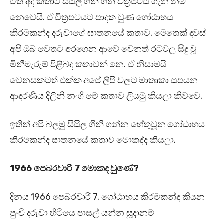
ඒත් අද කතාව සිසිල ගිනි ගනී චිත්‍රපටය ගැන නම්
නෙවෙයි. ඒ චිත්‍රපටයට පාදක වුණ ගෝඨාභය
කිරමකන්ද දරුවාගේ ඝාතනයේ කතාව. මෙතෙක් දවස්
අපි ඔබ වෙතට අරගෙන ආවේ වෙනත් රටවල සිදු වූ
මිනීමැරුම් පිළිබඳ කතාවන් නෙ. ඒ නිසාමයි
වෙනසකටත් එක්ක අපේ ලිපි වලට මාතෘකා සපයන
ආදරණීය දිලිනි නංගි මේ කතාව ලියමු කියලා කිව්වෙ.
ඉතින් අපි බලමු සිසිල ගිනි ගන්න හේතුවූන ගෝඨාභය
කිරමකන්ද ඝාතනයේ කතාව මොකද්ද කියලා.
1966 පෙබරවාරි 7 මොකද වුණේ?
දිනය 1966 පෙබරවාරි 7. ගෝඨාභය කිරමකන්ද කියන
පුංචි දරුවා හිටියෙ පාසල් යන්න සූදානම්