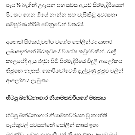
පැය ½ බැගින් උදෑසන සහ සවස ඇයව සිරමැදිරියෙන්
පිටතට ගෙන ගියේ නාන්න සහ වැසිකිළි අවශ්‍යතා
සම්පූර්ණ කිරීම වෙනුවෙන් විතරයි.
අනෙක් සිරකරුවන්ට වගේම පෝලින්ටද ආහාර
ලබාදෙන්නේ සිරකුටියේ විශේෂ කවුළුවකින්. රාත්‍රී
කාලයේදී ඇය රඳවා සිටි සිරමැදිරියේ විදුලි ආලෝකය
තිබුනෙ නැතත්, කොරිඩෝවෙහි දැල්වුණු බුබුළු වලින්
ආලෝකය ලැබුණා.
හිටපු බන්ධනාගාර නියාමකවරියගේ මතකය
හිටපු බන්ධනාගාර නියාමකවරියක වූ කාන්ති
පැස්කුවල් පවසන්නේ පෝලින් කෲස් ඉතා
මුරණ්ඩ, උඩඟු ගැහැණියක් කියන එකා. ඇයව මුල්