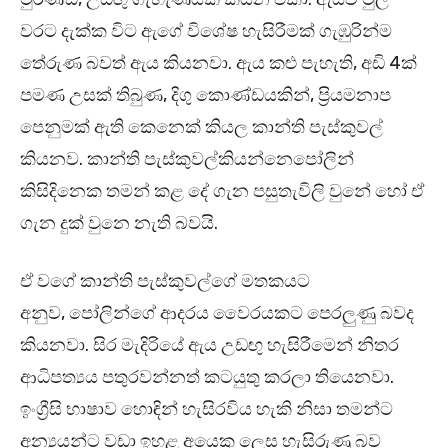
වරට දැක්ක විට ඇගේ විශේෂ හැසිරීමක් ගැඹුරින්ම
තේරුණ බවත් ඇය කියනවා. ඇය කළු පැහැති, අඩි 4ක්
පමණ උසක් තිබුණ, දිගු කොණ්ඩයකින්, ප්‍රියමනාප
පෙනුමක් ඇති කෙනෙක් කියල කාන්ති පැස්කුවල්
කියනව. කාන්ති පැස්කුවල්කියන්නෙපෝලින්
කිසිදිනෙක තමන් කළ දේ ගැන පසුතැවිලි වුනේ හෝ ඒ
ගැන දුක් වුනෙ නැති බවයි.
ඒ වගේ කාන්ති පැස්කුවල්ගේ මතකයට
අනුව, පෝලින්ගේ ආදරය වෛරයකට පෙරලුණු බවද
කියනවා. සිර මැදිරියේ ඇය උඩඟු හැසිරීමෙන් නිතර
ආධිපත්‍යය පතුරවන්නත් කටයුතු කරලා තියෙනවා.
ඉංග්‍රීසි භාෂාව හොඳින් හැසිරවිය හැකි නිසා තමන්ට
අන්‍යයන්ට වඩා ඉහළ අයෙකු ලෙස හැසිරුණු බව