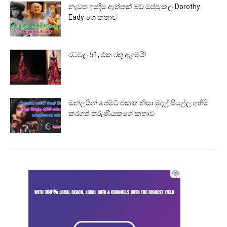
නැවත ඉපදීම ඇත්තක් බව ඔප්පු කල Dorothy
Eady ගෙ කතාව
රටවල් 51, එක රතු ඇඳුමයි!
ඔන්ලයින් පේමට් එකක් නිසා මුදල් සියල්ල අහිමි
කරගත් තරුණියකගේ කතාව