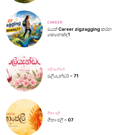
CAREER
ඔයත් Career zigzagging කරන
කෙනෙක්ද?
ඔලියැන්ඩර්
ඔලියැන්ඩර් – 71
ගීතාංජලී
ගීතාංජලී – 07