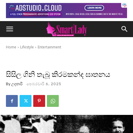
Home
Lifestyle
Entertainment
සිසිල ගිනි තැබූ කිරමකන්ද ඝාතනය
By
උදතාරි
පෙබරවාරි 6, 2025