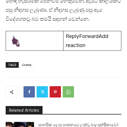
හොඳ හැසිරීමක් පෙන්වීම හේතුවෙන්, ඇයට කාලයකට
පසු නිදහස ලැබුණා. ඒ නිදහස ලැබුණු පසු ඇය
විදේශගතවූ බව තමයි සඳහන් වෙන්නෙ.
ReplyForwardAdd
reaction
TAGS
Crime
Related Articles
සාහසික ලෙස ඝාතනයට ලක්වූ බාලදක්ෂිකාවෝ