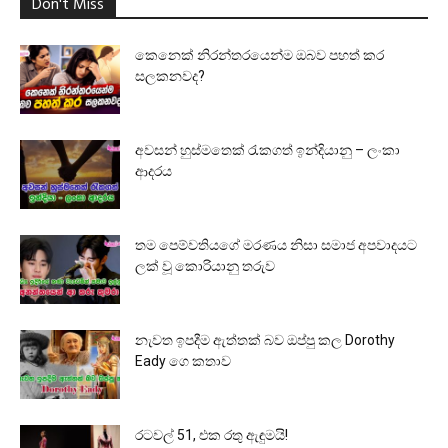
Don't Miss
කෙනෙක් නිරන්තරයෙන්ම ඔබව පහත් කර
සලකනවද?
අවසන් හුස්මතෙක් රැකගත් ඉන්දියානු – ලංකා
ආදරය
තම පෙම්වතියගේ මරණය නිසා සමාජ අපවාදයට
ලක් වූ කොරියානු තරුව
නැවත ඉපදීම ඇත්තක් බව ඔප්පු කල Dorothy
Eady ගෙ කතාව
රටවල් 51, එක රතු ඇඳුමයි!