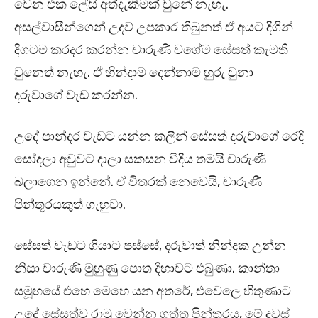
වෙන එක ලේසි අත්දැකීමක් වුනේ නැහැ.
අසල්වාසීන්ගෙන් උදව් උපකාර තිබුනත් ඒ අයට දිගින්
දිගටම කරදර කරන්න චාරුණි වගේම සේසත් කැමති
වුනෙත් නැහැ. ඒ හින්දාම දෙන්නාම හුරු වුනා
දරුවාගේ වැඩ කරන්න.
උදේ පාන්දර වැඩට යන්න කලින් සේසත් දරුවාගේ රෙදි
සෝදලා අවුවට දාලා සකසන විදිය තමයි චාරුණී
බලාගෙන ඉන්නේ. ඒ විතරක් නෙවෙයි, චාරුණී
පින්තූරයකුත් ගැහුවා.
සේසත් වැඩට ගියාට පස්සේ, දරුවාත් නින්දක උන්න
නිසා චාරුණි මුහුණු පොත දිහාවට එබුණා. කාන්තා
සමූහයේ එහෙ මෙහෙ යන අතරේ, එවෙලෙ හිතුණාට
උදේ සේසත්ව රාමු වෙන්න ගත්ත පින්තූරය, මේ දවස්