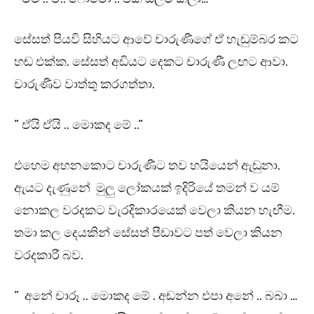
සේසත් පියවි සිහියට ආවේ චාරුණීගේ ඒ හැඬුම්බර කට
හඬ එක්ක. සේසත් අඩියට දෙකට චාරුණී ලඟට ආවා.
චාරුණීව වාත්තු කරගත්තා.
” ඒයි ඒයි .. මොකද මේ ..”
එහෙම අහනකොට චාරුණීට තව හයියෙන් ඇඬුනා.
ඇයට දැණුනේ මුලු ලෝකයක් ඉදිරියේ තමන් ව යම්
නොකල වරදකට වැරදිකාරයෙක් වෙලා කියන හැඟීම.
තමා කල දෙයකින් සේසත් පීඩාවට පත් වෙලා කියන
වරදකාරී බව.
” අනේ චාරූ .. මොකද මේ . අඬන්න එපා අනේ .. බබා …