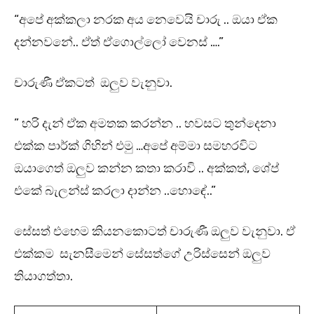
“අපේ අක්කලා නරක අය නෙවෙයි චාරු .. ඔයා ඒක
දන්නවනේ.. ඒත් ඒගොල්ලෝ වෙනස් ….”
චාරුණී ඒකටත් ඔලුව වැනුවා.
” හරි දැන් ඒක අමතක කරන්න .. හවසට තුන්දෙනා
එක්ක පාර්ක් ගිහින් එමු …අපේ අම්මා සමහරවිට
ඔයාගෙත් ඔලුව කන්න කතා කරාවි .. අක්කත්, ශේප්
එකේ බැලන්ස් කරලා දාන්න ..හොඳේ..”
සේසත් එහෙම කියනකොටත් චාරුණී ඔලුව වැනුවා. ඒ
එක්කම සැනසීමෙන් සේසත්ගේ උරිස්සෙන් ඔලුව
තියාගත්තා.