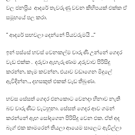
වල ජනප්‍රිය ආදරේ තැවරුණු වචන කිහිපයක් එක්ක ඒ
සමූහයේ පල කරා.
” ආදරේ සඟවලා දෙන්නේ පියවරුමයි …”
ඉන් පස්සේ හවස් වෙනකල්ම චාරුණී උන්නේ ගෙදර
වැඩ එක්ක . දරුවා ඇහැරුණාම ,දරුවාව පිරිසිදු
කරන්න, කෑම කවන්න, එයාව වඩාගෙන මිදුලේ
ඇවිදින්න.., දහසකුත් එකක් වැඩ තිබුණා.
හවස සේසත් ගෙදර එනකොට වෙනදා හිනාව නැති
බව චාරුණීට වැටහුනා. සේසත් ගෙදර ආව ගමන්
කරන්නේ ඇඟ සෝදගෙන පිරිසිදු වෙන එක. ඒත් අද
බෑග් එක කාමරෙන් තියලා ආයෙම සාලෙට ඇවිල්ලා