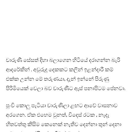
චාරුණී සේසත් දිහා බලාගෙන හිටියේ දරාගන්න බැරි
ආදරේකින් . අවුරුදු දෙකකට කලින් ඉළන්දාරී කම්
එක්ක උන්න මේ තරුණයා, දැන් ඉන්නේ පිරුණු
පිරිමියෙක් වෙලා බව චාරුණීට ඇස් පනාපිටම පේනවා.
පුංචි කොලු පැටියා චාරුණිලා ළඟට ආවේ වාසනාව
අරගෙන. ඒක එහෙම වුනත්, විදෙස් රටක , නෑදෑ
හිතවත්තු කිසිම කෙනෙක් නැතිව දෙන්නා තුන් දෙනා