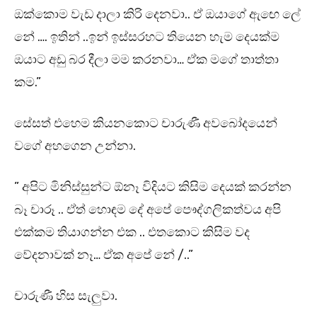
ඔක්කොම වැඩ දාලා කිරි දෙනවා.. ඒ ඔයාගේ ඇඟෙ ලේ
නේ …. ඉතින් ..ඉන් ඉස්සරහට තියෙන හැම දෙයක්ම
ඔයාට අඩු බර දීලා මම කරනවා… ඒක මගේ තාත්තා
කම.”
සේසත් එහෙම කියනකොට චාරුණී අවබෝදයෙන්
වගේ අහගෙන උන්නා.
” අපිට මිනිස්සුන්ට ඕනෑ විදියට කිසිම දෙයක් කරන්න
බෑ චාරූ .. ඒත් හොඳම දේ අපේ පෞද්ගලිකත්වය අපි
එක්කම තියාගන්න එක .. එතකොට කිසිම වද
වේදනාවක් නෑ… ඒක අපේ නේ /..”
චාරුණී හිස සැලුවා.