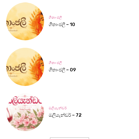
ගීතාංජලී
ගීතාංජලී – 10
ගීතාංජලී
ගීතාංජලී – 09
ඔලියැන්ඩර්
ඔලියැන්ඩර් – 72