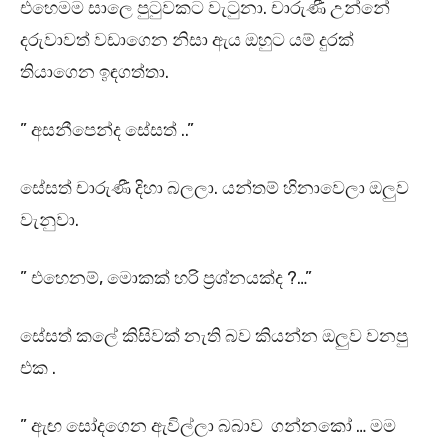
එහෙමම සාලෙ පුටුවකට වැටුනා. චාරුණී උන්නේ
දරුවාවත් වඩාගෙන නිසා ඇය ඔහුට යම් දුරක්
තියාගෙන ඉඳගත්තා.
” අසනීපෙන්ද සේසත් ..”
සේසත් චාරුණී දිහා බලලා. යන්තම් හිනාවෙලා ඔලුව
වැනුවා.
” එහෙනම්, මොකක් හරි ප්‍රශ්නයක්ද ?…”
සේසත් කලේ කිසිවක් නැති බව කියන්න ඔලුව වනපු
එක .
” ඇඟ සෝදගෙන ඇවිල්ලා බබාව ගන්නකෝ … මම