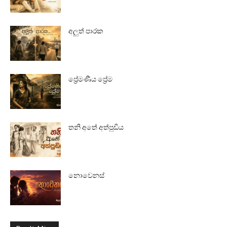
අලුත් පාරක
ප්‍රේමණීය ප්‍රේම
තනි අතේ අත්පුඩිය
නොවෙනස්