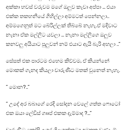
අක්කා හවස් වරුවම මගේ ඔලුව කෑවා අප්පා … එයා
එක්ක තකහනියේ ගිහිල්ලා අම්මටත් පෙන්නලා..
අම්මගෙනුත් මට බේරිල්ලක් තිබ්බේ නැහැ.ඒ මදිවාට
නෑනා ඒක මල්ලිට යවලා … නෑනා මල්ලිගෙ ඔලුව
කනවලු අයියාට පුලුවන් නම් එයාට ඇයි බැරි අහලා ..”
සේසත් එක පාරටම එහෙම කිව්වම, ඒ කියන්නේ
මොකක් ගැනද කියලා චාරුණීට මතක් වුනෙත් නැහැ.
” මොන?..”
” උදේ අර බබාගේ රෙදි සෝදන වෙලේ ගත්ත ෆොටෝ
එක ඔයා ලේඩිස් ගෲප් එකක දැම්මාද ?…”