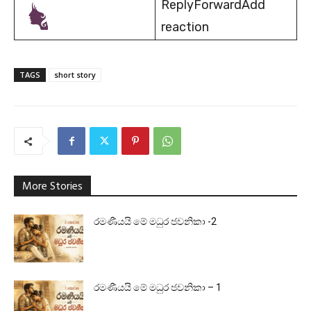
ReplyForwardAdd
reaction
TAGS
short story
More Stories
රමණීයයි මේ මධුර ජවනිකා -2
රමණීයයි මේ මධුර ජවනිකා – 1