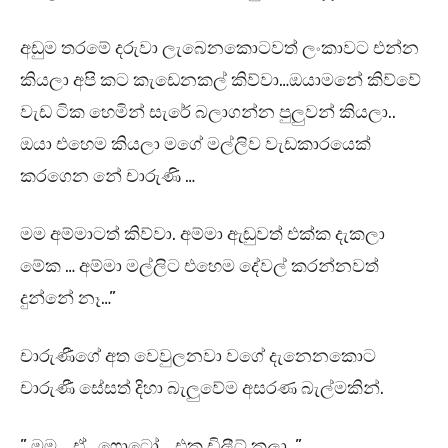
අඩුම තරමේ දරුවා ලැබෙනකොටවත් ලංකාවට එන්න
කියලා අපි කට කැඩෙනකල් කිව්වා…ඔයාමනේ කිව්වේ
වැඩ ටික හෙමින් සැරේ බලාගන්න පුලුවන් කියලා..
ඔයා එහෙම කියලා මගේ මල්ලිව වැඩකාරයෙක්
කරගෙන නේ චාරුණි …
මම අම්මාටත් කිව්වා. අම්මා ඇඬුවත් එක්ක දැකලා
මේක … අම්මා මල්ලිට එහෙම දේවල් කරන්නවත්
දුන්නේ නෑ…”
චාරුණීගේ අත වෙවුලනවා වගේ දැනෙනකොට
චාරුණී සේසත් දිහා බැලුවේම අසරණ බැල්මකින්.
” මම .. ඒ.. ෆොටෝ .. එක ඩිලීට් කලා…”