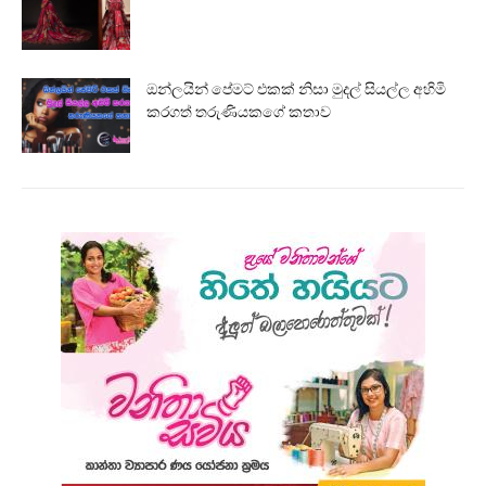
ඔන්ලයින් පේමට් එකක් නිසා මුදල් සියල්ල අහිමි
කරගත් තරුණියකගේ කතාව