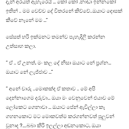
දැන් අරයත් ඇහැරෙයි … කෝ කෝ .නාඬා ඉන්නකෝ
ඉතින් .. මම වෙච්ච දේ විතරනේ කිව්වේ..ඔයාට දොසක්
කීවේ නෑනේ මම …”
සේසත් හරි ඉක්මනට තමන්ව පැහැදිලි කරන්න
උත්සාහ කලා.
” ඒ .. ඒ උනත්, මං කල දේ නිසා ඔයාට නේ ප්‍රශ්න…
ඔයාට නේ ලැජ්ජාව …”
” අනේ චාරු ..මොකක්ද ඒ කතාව .. මේ අපි
දෙන්නාගෙම දරුවා… ඔයා මං වෙනුවෙන් එයාව මේ
ලෝකෙට ගෙනාවා … ඔයාට පේන් ඇවිල්ලා කෑ
ගහනකොට මට මොකවත්ම කරගන්නවත් පුලුවන්
වුනාද ?….බබා කිරි ඉලල්ලා අඬනකොට, ඔයා