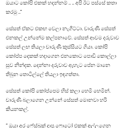
ඔයාට කෝපි එකක් හදන්නම් .. .. අපි ඊට පස්සේ කතා
කරමු ..”
සේසත් ඒකට එකඟ වෙලා නැගිට්ටා. චාරුණී සේසත්
එනකල් උන්නේම කල්පනාවේ. සේසත් ආවම දරුවාව
සේසත් ලඟ තියලා චාරුණී කුස්සියට ගියා. කෝපි
කෝප්ප දෙකක් හදාගෙන එනකොට පොඩි කොල්ලා
සුව නින්දක. දෙන්නා දරුවාව ඇහැට පේන මානෙ
තිබුන තොටිල්ලේ තියලා ඉඳගත්තා.
සේසත් කෝපි කෝප්පෙම හිස් කලා හෙමි හෙමින්.
චාරුණී බලාගෙන උන්නේ සේසත් මොනවා හරි
කියනකල්.
” ඔයා අර ෆේස්බුක් දාපු ෆොටෝ එකක් අල්ලගෙන