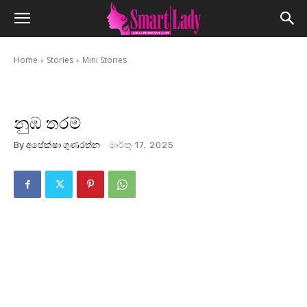
Home
Stories
Mini Stories
නුඹ තරම්
By
අපේක්ෂා ගුණරත්න
මාර්තු 17, 2025