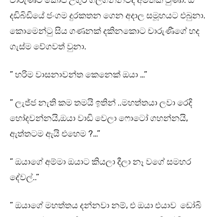
චාරුණීට කෝපි උගුර ගිලගන්නටද අමතක වුණා. ඕ
දඩිබිඩියේ ජංගම දුරකතන ගෙන අදාල සමූහයට එබුනා.
කොමෙන්ටු සිය ගණනක් දකිනකොට චාරුණීගේ හද
ගැස්ම වේගවත් වුනා.
” හරිම වාසනාවන්ත කෙනෙක් ඔයා …”
” ලැජ්ජ නැති කම තමයි ඉතින් ..මහත්තයා ලවා රෙදි
හෝදවන්නයි,ඔයා වාඩි වෙලා ෆොටෝ ගහන්නයි,
ඇත්තටම ඇයි එහෙම ?…”
” ඔයාගේ අම්මා ඔයාට කියලා දීලා නෑ වගේ සමහර
දේවල්..”
” ඔයාගේ මහත්තය දන්නවා නම්, එ ඔයා එයාව ඩෝබි