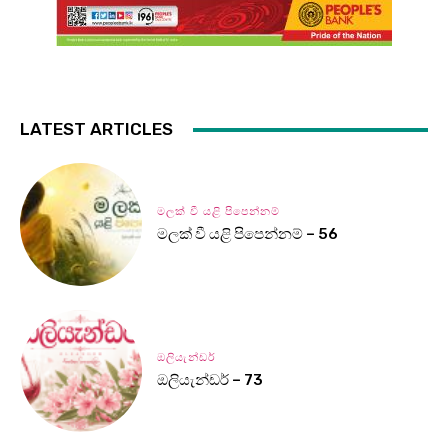
LATEST ARTICLES
මලක් වී යළි පිපෙන්නම්
මලක් වී යළි පිපෙන්නම් – 56
ඔලියැන්ඩර්
ඔලියැන්ඩර් – 73