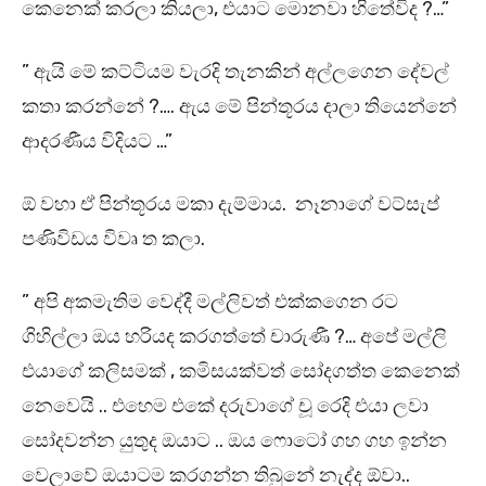
කෙනෙක් කරලා කියලා, එයාට මොනවා හිතේවිද ?…”
” ඇයි මේ කට්ටියම වැරදි තැනකින් අල්ලගෙන දේවල්
කතා කරන්නේ ?…. ඇය මේ පින්තූරය දාලා තියෙන්නේ
ආදරණීය විදියට …”
ඕ වහා ඒ පින්තූරය මකා දැම්මාය. නෑනාගේ වට්සැප්
පණිවිඩය විවෘ ත කලා.
” අපි අකමැතිම වෙද්දී මල්ලිවත් එක්කගෙන රට
ගිහිල්ලා ඔය හරියද කරගත්තේ චාරුණී ?… අපේ මල්ලි
එයාගේ කලිසමක් , කමිසයක්වත් සෝදගත්ත කෙනෙක්
නෙවෙයි .. එහෙම එකේ දරුවාගේ චූ රෙදි එයා ලවා
සෝදවන්න යුතුද ඔයාට .. ඔය ෆොටෝ ගහ ගහ ඉන්න
වෙලාවේ ඔයාටම කරගන්න තිබුනේ නැද්ද ඕවා..