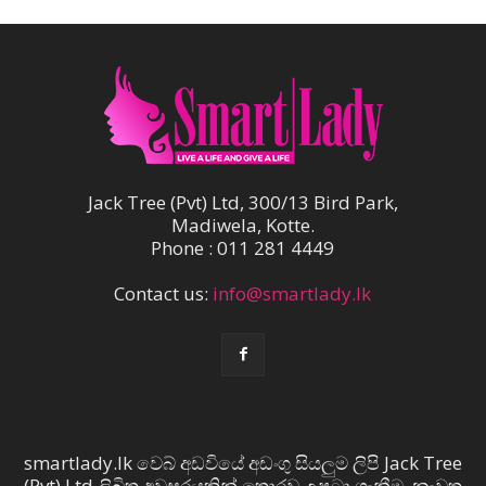
Jack Tree (Pvt) Ltd, 300/13 Bird Park,
Madiwela, Kotte.
Phone : 011 281 4449
Contact us:
info@smartlady.lk
smartlady.lk වෙබ් අඩවියේ අඩංගු සියලුම ලිපි Jack Tree
(Pvt) Ltd ලිඛිත අවසරයකින් තොරව උපුටා ගැනීම, නැවත