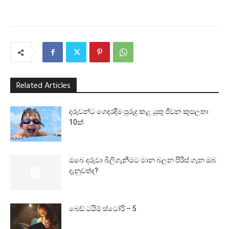
Related Articles
දරුවන්ට ගෙදරදීම පුරුදු කළ යුතු ජීවන කුසලතා
10ක්
ඔබෙ දරුවා බිලිගැනීමට මාන බලන පිරිස් ගැන ඔබ
දැනුවත්ද?
බෙඩ් ටයිම් ස්ටෝරි – 5