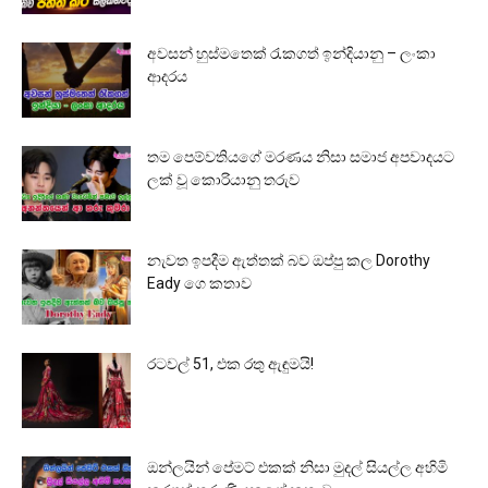
අවසන් හුස්මතෙක් රැකගත් ඉන්දියානු – ලංකා
ආදරය
තම පෙම්වතියගේ මරණය නිසා සමාජ අපවාදයට
ලක් වූ කොරියානු තරුව
නැවත ඉපදීම ඇත්තක් බව ඔප්පු කල Dorothy
Eady ගෙ කතාව
රටවල් 51, එක රතු ඇඳුමයි!
ඔන්ලයින් පේමට් එකක් නිසා මුදල් සියල්ල අහිමි