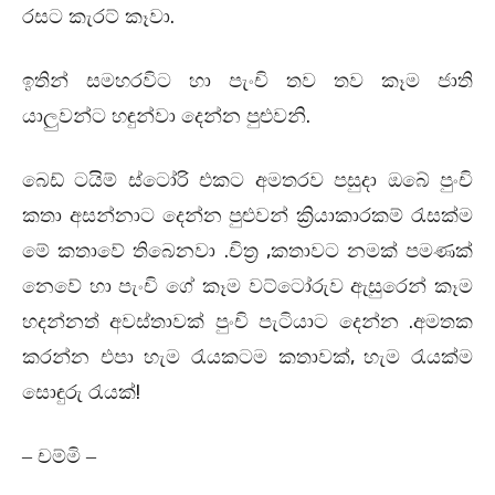
.
රසට කැරට් කෑවා
ඉතින් සමහරවිට හා පැංචි තව තව කෑම ජාති
.
යාලුවන්ට හඳුන්වා දෙන්න පුළුවනි
බෙඩ්
ටයිම්
ස්ටෝරි එකට අමතරව පසුදා ඔබේ පුංචි
කතා අසන්නාට දෙන්න පුළුවන් ක්‍රියාකාරකම් රැසක්ම
.
,
මේ කතාවේ තිබෙනවා
චිත්‍ර
කතාවට නමක් පමණක්
නෙවේ හා පැංචි ගේ කෑම වට්ටෝරුව ඇසුරෙන් කෑම
.
හදන්නත් අවස්තාවක් පුංචි පැටියාට දෙන්න
අමතක
,
කරන්න එපා හැම රැයකටම කතාවක්
හැම රැයක්ම
!
සොඳුරු රැයක්
– චම්මි –