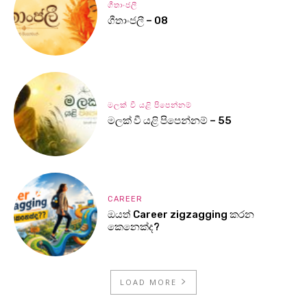
ගීතාංජලී
ගීතාංජලී – 08
මලක් වී යළි පිපෙන්නම්
මලක් වී යළි පිපෙන්නම් – 55
CAREER
ඔයත් Career zigzagging කරන
කෙනෙක්ද?
LOAD MORE