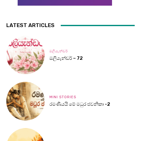
LATEST ARTICLES
ඔලියැන්ඩර්
ඔලියැන්ඩර් – 72
MINI STORIES
රමණීයයි මේ මධුර ජවනිකා -2