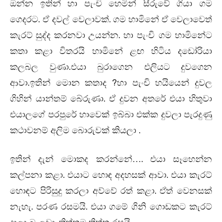
ඔන්න ඉතින් හා පැංචි හෙමින් සීරුවේ ගියා ගම
.
.
ගම හාමිනේ ඒ වෙලාවෙත්
ගෙදරට
ඒ දවල් වෙලාවක්
කැරට් සුද්ද කරනවා
.
උයන්න
හා පැංචි ගම හාමිනේට
කතා කළා විතරයි හාමිනේ ළඟ හිටිය දඩෝරියා
.
කලබල වුණා
එයා බුරාගෙන එලියට දුවගෙන
.
?
ආවා
ඉතින් මොන කතාද
හා පැංචි හයියෙන් දුවල
.
ගිහින් යාන්තම් බේරුණා
ඒ දුවන අතරේ එයා හිතුවා
එයාලගේ පරපුරේ හාවෙක් ඉබ්බා එක්ක දුවලා පැරදුණු
.
කථාවනම් අලිම බොරුවක් කියලා
.
ඉතින් දැන් මොකද කරන්නේ…
එයා සෑහෙන්න
.
.
කල්පනා කළා
එයාට හොඳ අදහසක් ආවා
එයා කැරට්
.
හොඳට පිරිසුදු කරලා අව්වේ රත් කළා
ඒත් වෙනසක්
.
.
නැහැ
පරණ රසමයි
එයා ගමේ ගිනි ගොඩකට කැරට්