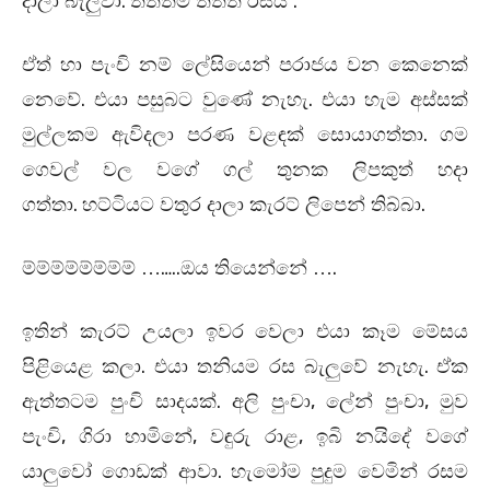
.
.
දාලා බැලුවා
තිත්තම තිත්ත රසයි
ඒත් හා පැංචි නම් ලේසියෙන් පරාජය වන කෙනෙක්
.
.
නෙවේ
එයා පසුබට වුණේ නැහැ
එයා හැම අස්සක්
.
මුල්ලකම ඇවිදලා පරණ වළඳක් සොයාගත්තා
ගම
ගෙවල් වල වගේ ගල් තුනක ලිපකුත් හදා
.
.
ගත්තා
හට්ටියට වතුර දාලා කැරට් ලිපෙන් තිබ්බා
…..
.
ම්ම්ම්ම්ම්ම්ම්ම් …
ඔය තියෙන්නේ …
ඉතින් කැරට් උයලා ඉවර වෙලා එයා කෑම මේසය
.
.
පිළියෙළ කලා
එයා තනියම රස බැලුවේ නැහැ
ඒක
.
,
,
ඇත්තටම පුංචි සාදයක්
අලි පුංචා
ලේන් පුංචා
මුව
,
,
,
පැංචි
ගිරා හාමිනේ
වඳුරු රාළ
ඉබි නයිදේ වගේ
.
යාලුවෝ ගොඩක් ආවා
හැමෝම පුදුම වෙමින් රසම