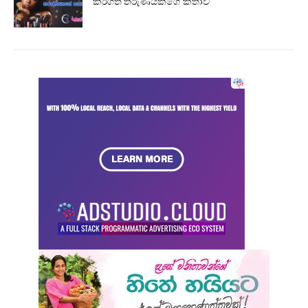
කරගත් තරුණියකගේ කතාව