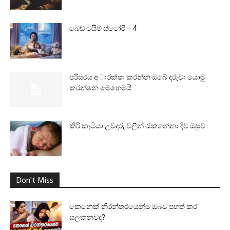
බෙඩ් ටයිම් ස්ටෝරි – 4
පරිසරය අාරක්ෂා කරන්න ඔබේ දරුවා යොමු
කරන්නෙ මෙහෙමයි
කිරි කැටියා උවදුරු වලින් රැකගන්නා දිව ඔසුව
Don't Miss
කෙනෙක් නිරන්තරයෙන්ම ඔබව පහත් කර
සලකනවද?