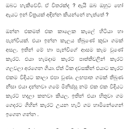
.
?
ඔබට හැකිවේවි
ඒ විතරක්ද
ඇයි ඔබ ඔහුට හෝ
?
ඇයට ඉන් චිත්‍රයක් අඳින්න කියන්නේ නැත්තේ
ඔන්න එකමත් එක කාලෙක කැලේ හිටියා හා
.
පැන්චියක්
එයා ඉන්න කැලය තිබුණේ කුඩා ගමක්
.
අසල
ඉතින් මේ හා පැන්චිගේ ආසම කෑම වුණේ
.
කැරට්
එයා හැමදාම කැරට් පාත්තිවලින් කැරට්
.
ගලවලා අරගෙන ගියා
ඒත් ටික දවසකින් එයාට කැරට්
.
එකම විදියට කාලා එපා වුණා
ලඟපාත ගමක් තිබුණ
නිසා එයා දන්නවා ගමේ මිනිස්සු නම් එක එක විදියට
.
කැරට් හදලා කනවා කියල
ඉතින් එයා හිතුවා ගම
ගෙදරට ගිහින් කැරට් උයන හැටි ගම හාමිනේගෙන්
.
ඉගෙන ගන්න