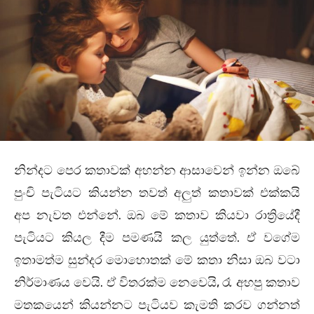
නින්දට පෙර කතාවක් අහන්න ආසාවෙන් ඉන්න ඔබේ
පුංචි පැටියට කියන්න තවත් අලුත් කතාවක් එක්කයි
.
අප නැවත එන්නේ
ඔබ මේ කතාව කියවා රාත්‍රියේදී
.
පැටියට කියල දීම පමණයි කල යුත්තේ
ඒ වගේම
ඉතාමත්ම සුන්දර මොහොතක් මේ කතා නිසා ඔබ වටා
.
,
නිර්මාණය වෙයි
ඒ විතරක්ම නෙවෙයි
රෑ අහපු කතාව
මතකයෙන් කියන්නට පැටියව කැමති කරව ගන්නත්