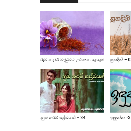
රුව නැණ වැඩුමට උරදෙන කුංකුම
සුහදිනි – 0
නුඹ තරම් ප්‍රේමයක් – 34
ඉඳුදුන්න -3