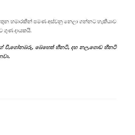
ාස තුන හමාරකින් පමණ අස්වනු නෙලා ගන්නට හැකියාව
ට ගුණ දායකයි.
දිග් වී,ගෝනබරු, බෙහෙත් හීනටි, දහ නල,ගොඩ හීනටි
නවා.