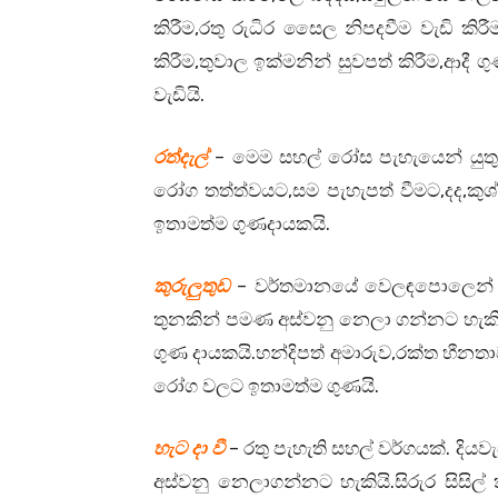
කිරීම,රතු රුධිර සෛල නිපදවීම වැඩි කිර
කිරීම,තුවාල ඉක්මනින් සුවපත් කිරීම,ආදී 
වැඩියි.
රත්දැල්
– මෙම සහල් රෝස පැහැයෙන් යුතුය
රෝග තත්ත්වයට,සම පැහැපත් වීමට,දද,කුශ්
ඉතාමත්ම ගුණදායකයි.
කුරුලුතුඩ
– වර්තමානයේ වෙලඳපොලෙන් මිල
තුනකින් පමණ අස්වනු නෙලා ගන්නට හැකියි.
ගුණ දායකයි.හන්දිපත් අමාරුව,රක්ත හීනත
රෝග වලට ඉතාමත්ම ගුණයි.
හැට දා වී
– රතු පැහැති සහල් වර්ගයක්. ද
අස්වනු නෙලාගන්නට හැකියි.සිරුර සිසිල