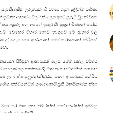
ැරණි අතීත උරුමයක්. වී වගාව ගැන මුලින්ම වාර්තා
 ඉතින් ප්‍රධාන ආහාර වේල බත් ලෙස අපට උරුම වුනේ වසර
්තය ඇසුරු කල අපගේ ඉපැරණි මුතුන් මිත්තන් යෝධ
, දාගැබ්, වෙහෙර විහාර ගොඩ නැගුවේ මේ ආහාර වල
 සහල් වලට වඩා ගුණයෙන් මෙන්ම රසයෙන් දපිරිපුන්
්නෙ.
 ගුණයෙන් පිරිපුන් ආහාරයක් ලෙස මෙම සහල් වර්ගය
ගටි සහලක්.යල කන්නයේදී මාස තුන හමාරකින් සහ මහ
නෙලා ගන්නපුලුවන්.නිවුඩ්ඩ සමග ආහාරයට ගත්විට
ෝග තත්වයන්ටත් ගුණදායකයි.ප්‍රති ඔක්සිකාරක නිසා
ක්.වගා කර මාස තුන හමාරකින් හෝ හතරකින් අස්වනු