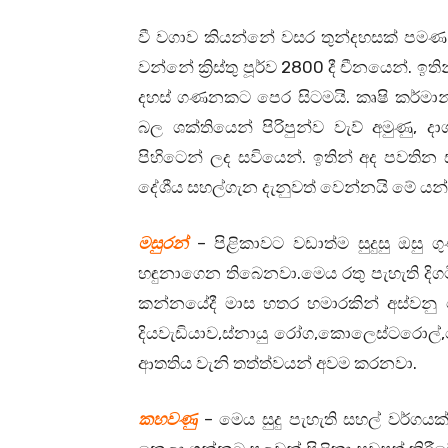
වී වගාව කියන්නේ වසර තුන්දහසක් පමණ ප
වන්නේ ක්‍රිස්තු පූර්ව 2800 දී චීනයෙන්.
දහස් ගණනකට පෙර සිටමයි. කෘෂි කර්මාන
බල ශක්තියෙන් පිරිපුන්ව වැව් අමුණු
පිහිටෙන් ලද සවියෙන්. ඉතින් අද පවතින
දේශීය සහල්ගැන දැනුවත් වෙන්නයි මේ යන
මසුරන්
– පිළිකාවට වඩාත්ම සුදුසු ඔසු
හඳුනාගෙන තිබෙනවා.මෙය රතු පැහැති දි
කන්නයේදී මාස හතර හමාරකින් අස්වනු 
දියවැඩියාව,ස්නායු රෝග,කොලෙස්ටරොල්,ර
ආතතිය වැනි තත්ත්වයන් අවම කරනවා.
කහවණු
– මෙය සුදු පැහැති සහල් වර්ගය