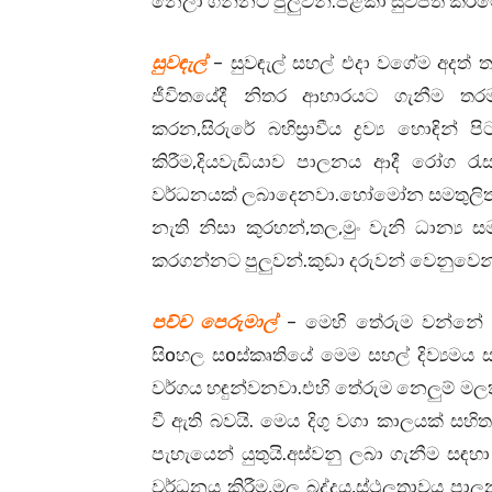
නෙලා ගන්නට පුලුවන්.පිළිකා සුවපත් කිරීම
සුවඳැල්
– සුවඳැල් සහල් එදා වගේම අදත් ත
ජීවිතයේදී නිතර ආහාරයට ගැනීම තරම
කරන,සිරුරේ බහිස්‍රාවීය ද්‍රව්‍ය හොඳ
කිරීම,දියවැඩියාව පාලනය ආදී රෝග ර
වර්ධනයක් ලබාදෙනවා.හෝමෝන සමතුලිත ක
නැති නිසා කුරහන්,තල,මුං වැනි ධාන
කරගන්නට පුලුවන්.කුඩා දරුවන් වෙනුවෙන
පච්ච පෙරුමාල්
– මෙහි තේරුම වන්නේ භ
සිoහල සoස්කෘතියේ මෙම සහල් දිව්‍යමය 
වර්ගය හඳුන්වනවා.එහි තේරුම නෙලුම් මලක
වී ඇති බවයි. මෙය දිගු වගා කාලයක් සහි
පැහැයෙන් යුතුයි.අස්වනු ලබා ගැනීම 
වර්ධනය කිරීම,මල බද්දය,ස්ථුලතාවය පාල