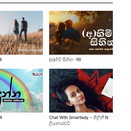
8
(අ)හිමි සිහින -90
4
Chat With Smartlady – තිලිනි N
ලියනාරච්චි