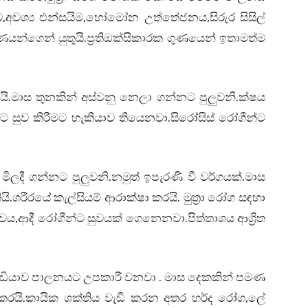
ීම,අවශ්‍ය එන්සයිම,හෝමෝන උත්තේජනය,සිරුර සිසිල්
ගුණයන්ගෙන් යුතුයි.ප්‍රතිඔක්සිකාරක ගුණයෙන් ඉතාමත්ම
ි.මාස තුනකින් අස්වනු නෙලා ගන්නට පුලුවනි.ක්ෂය
ට සුව කිරීමට හැකියාව තියෙනවා.සිරෝසිස් රෝගීන්ට
දී ගන්නට පුලුවනි.නමුත් ඉපැරණි වී වර්ගයක්.මාස
ශරීරයේ කැල්සියම් ආරාක්ෂා කරයි. මුත්‍රා රෝග සඳහා
ාවය,ආදී රෝගීන්ට සුවයක් ගෙනෙනවා.පිත්තාශය ආශ්‍රිත
ියවැඩියාව පාලනයට උපකාරී වනවා . මාස දෙකකින් පමණ
් කරයි.කායික ශක්තිය වැඩි කරන අතර හර්ද රෝග,ලේ