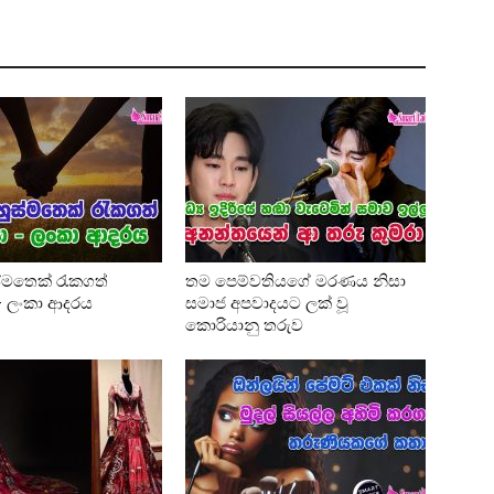
්මතෙක් රැකගත්
තම පෙම්වතියගේ මරණය නිසා
 – ලංකා ආදරය
සමාජ අපවාදයට ලක් වූ
කොරියානු තරුව