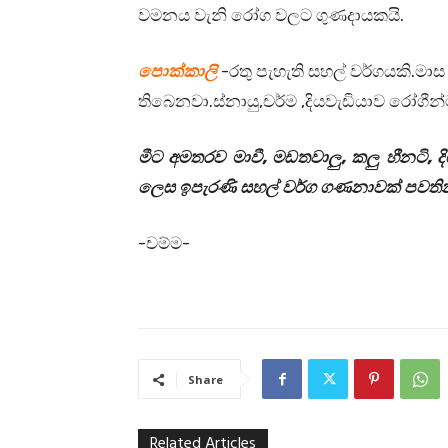
වමනය වැනි රෝග වලට ගුණදායකයි.
පොක්කාලි
-රතු පැහැති සහල් වර්ගයකි.ම
තිබෙනවා.ස්නායු,චර්ම ,දියවැඩියාව රෝගීන්
මීට අමතරව මාවී, මඩතවාලු, කලු හීනටි, 
ලෙස ඉපැරණි සහල් වර්ග ගණනාවක් පවති
-චම්ම-
Share
Related Articles