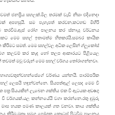
ේ හැකියාව සහිතයි.
වමත් ජනප්‍රිය සහලක්.මිල තරමක් වැඩි නිසා එදිනෙදා
ක් අපහසුයි. සම පැහැපත් කරවන,කටහඬ මිහිරි
ින් පිට කරවීම,ඇස් රෝග පාලනය කර ස්නායු වර්ධනය
ැසකට මෙම සහල් ඉතාමත්ම හිතකරයි.සමබර කායික
ිරීමට සමත්. මෙම සහල්වල අධික ලෙසින් ග්ලූකෝස්
්‍ය සමග කලවම් කර කැඳ හෝ තලප ආකාරයට පිළියෙල
් තවමත් මවු වරුන් මෙම සහල් වර්ගය තෝරාගන්නවා.
ාග්‍යවතුන්වහන්සේගේ වර්ණය යන්නයි. පාරම්පරික
සහල් ලෙසයි හඳුන්වන්නෙ. සියපත්ඇල් ලෙසද මෙම වී
 පත්‍ර සියයකින් ලැබෙන ශක්තිය එක වී ඇටයක අඩoගු
ත වී වර්ගයක්.යල කන්නයේයි වගා කරන්නෙ.රතු දුඹුරු
සඳහා මාස හයක පමණ කාලයක් ගත වනවා. කාය ශක්තිය
නය කිරීම,මුත්‍රා සමග පෝශක කොටස් පිටවීම පාලනය