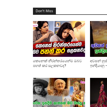
Don't Miss
කෙනෙක් නිරන්තරයෙන්ම ඔබව
අවසන් හුස
පහත් කර සලකනවද?
ඉන්දියානු