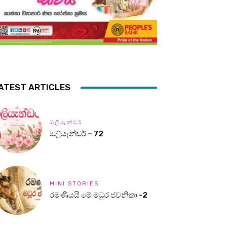
ATEST ARTICLES
ඔලියැන්ඩර්
ඔලියැන්ඩර් – 72
MINI STORIES
රමණීයයි මේ මධුර ජවනිකා -2