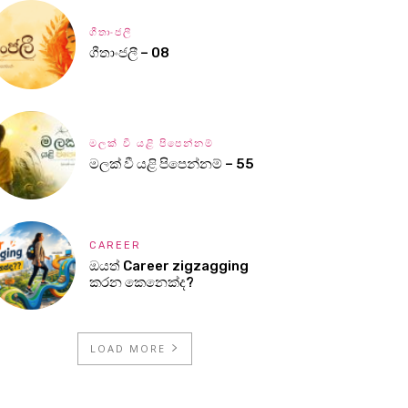
ගීතාංජලී
ගීතාංජලී – 08
මලක් වී යළි පිපෙන්නම්
මලක් වී යළි පිපෙන්නම් – 55
CAREER
ඔයත් Career zigzagging
කරන කෙනෙක්ද?
LOAD MORE