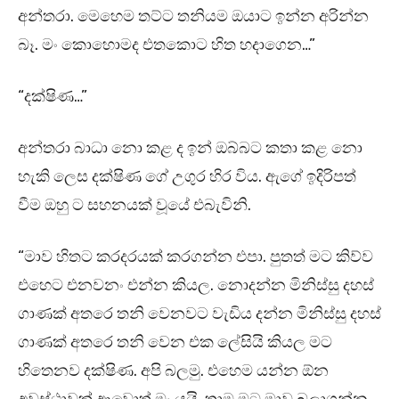
අන්තරා. මෙහෙම තට්ට තනියම ඔයාට ඉන්න අරින්න
බෑ. මං කොහොමද එතකොට හිත හදාගෙන…”
“දක්ෂිණ…”
අන්තරා බාධා නො කළ ද ඉන් ඔබ්බට කතා කළ නො
හැකි ලෙස දක්ෂිණ ගේ උගුර හිර විය. ඇගේ ඉදිරිපත්
වීම ඔහු ට සහනයක් වූයේ එබැවිනි.
“මාව හිතට කරදරයක් කරගන්න එපා. පුතත් මට කිව්ව
එහෙට එනවනං එන්න කියල. නොදන්න මිනිස්සු දහස්
ගාණක් අතරෙ තනි වෙනවට වැඩිය දන්න මිනිස්සු දහස්
ගාණක් අතරෙ තනි වෙන එක ලේසියි කියල මට
හිතෙනව දක්ෂිණ. අපි බලමු. එහෙම යන්න ඕන