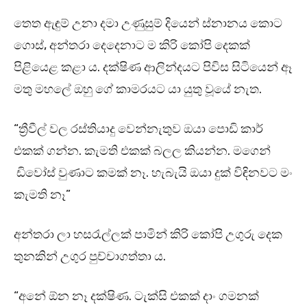
තෙත ඇඳුම් උනා දමා උණුසුම් දියෙන් ස්නානය කොට
ගොස්, අන්තරා දෙදෙනාට ම කිරි කෝපි දෙකක්
පිළියෙළ කළා ය. දක්ෂිණ ආලින්දයට පිවිස සිටියෙන් ඈ
මතු මහලේ ඔහු ගේ කාමරයට යා යුතු වූයේ නැත.
“ත්‍රීවීල් වල රස්තියාදු වෙන්නැතුව ඔයා පොඩි කාර්
එකක් ගන්න. කැමති එකක් බලල කියන්න. මගෙන්
ඩිවෝස් වුණාට කමක් නෑ. හැබැයි ඔයා දුක් විඳිනවට මං
කැමති නෑ”
අන්තරා ලා හසරැල්ලක් පාමින් කිරි කෝපි උගුරු දෙක
තුනකින් උගුර පුච්චාගත්තා ය.
“අනේ ඕන නෑ දක්ෂිණ. ටැක්සි එකක් දාං ගමනක්