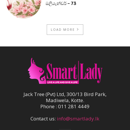
ඔලියැන්ඩර් – 73
LOAD MORE
Jack Tree (Pvt) Ltd, 300/13 Bird Park,
Madiwela, Kotte.
Phone : 011 281 4449
Contact us:
info@smartlady.lk