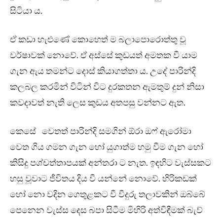
සිටියා ය.
ඒ කඩා හැළුණේ කොහෙත් ම බලාපොරොත්තු වූ
වර්ෂාවක් නොවේ. ඒ අස්සේ කුඩයත් අමතක වී යාම
ගැන ඇය තමන්ට දොස් කියාගත්තා ය. උදේ පාරින්දි
කලබල කරමින් විටින් විට දුරකතන ඇමතුම් දුන් නිසා
කවදාවත් නැති ලෙස කුඩය අතපසු වන්නට ඇත.
කෙසේ වෙතත් පාරින්දි සමගින් ඕරා ඔෆ් ඇරෝමා
වෙත ගිය ගමන ගැන හෝ යුගාත්ම හමු වීම ගැන හෝ
කිසිදු පශ්චත්තාපයක් අන්තරා ට නැත. ඉඳහිට වැස්සකට
හසු වූවාට ජීවිතය දිය වී යන්නේ නොවේ. හිරිකඩක්
හෝ නො වදින ගෙතුළකට වී වීදුරු තලාවකින් ඔබ්බේ
පෙනෙන වැස්ස දෙස බපා සිටීම මිහිරි අත්විඳීමක් බැව්