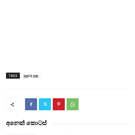
TAGS
සුසුවඳ සූත්‍ර
අනෙක් කොටස්