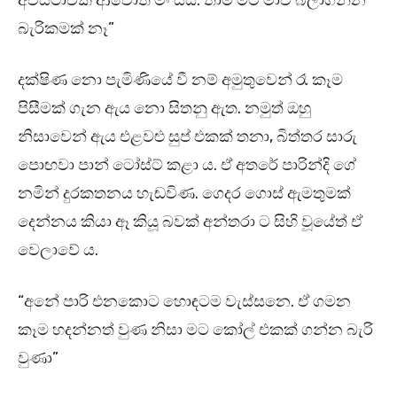
අවස්ථාවක් ආවොත් මං යයි. තාම මට මාව බලාගන්න
බැරිකමක් නෑ”
දක්ෂිණ නො පැමිණියේ වී නම් අමුතුවෙන් රෑ කෑම
පිසීමක් ගැන ඇය නො සිතනු ඇත. නමුත් ඔහු
නිසාවෙන් ඇය එළවළු සුප් එකක් තනා, බිත්තර සාරු
පොඟවා පාන් ටෝස්ට් කළා ය. ඒ අතරේ පාරින්දි ගේ
නමින් දුරකතනය හැඬවිණ. ගෙදර ගොස් ඇමතුමක්
දෙන්නය කියා ඈ කියූ බවක් අන්තරා ට සිහි වූයේත් ඒ
වෙලාවේ ය.
“අනේ පාරි එනකොට හොඳටම වැස්සනෙ. ඒ ගමන
කෑම හදන්නත් වුණ නිසා මට කෝල් එකක් ගන්න බැරි
වුණා”