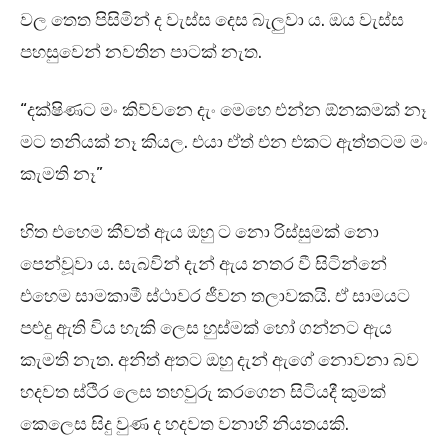
වල තෙත පිසිමින් ද වැස්ස දෙස බැලුවා ය. ඔය වැස්ස
පහසුවෙන් නවතින පාටක් නැත.
“දක්ෂිණට මං කිව්වනෙ දැං මෙහෙ එන්න ඕනකමක් නෑ
මට තනියක් නෑ කියල. එයා ඒත් එන එකට ඇත්තටම මං
කැමති නෑ”
හිත එහෙම කීවත් ඇය ඔහු ට නො රිස්සුමක් නො
පෙන්වූවා ය. සැබවින් දැන් ඇය නතර වී සිටින්නේ
එහෙම සාමකාමී ස්ථාවර ජීවන තලාවකයි. ඒ සාමයට
පළුදු ඇති විය හැකි ලෙස හුස්මක් හෝ ගන්නට ඇය
කැමති නැත. අනිත් අතට ඔහු දැන් ඇගේ නොවනා බව
හදවත ස්ථිර ලෙස තහවුරු කරගෙන සිටියදී කුමක්
කෙලෙස සිදු වුණ ද හදවත වනාහි නියතයකි.