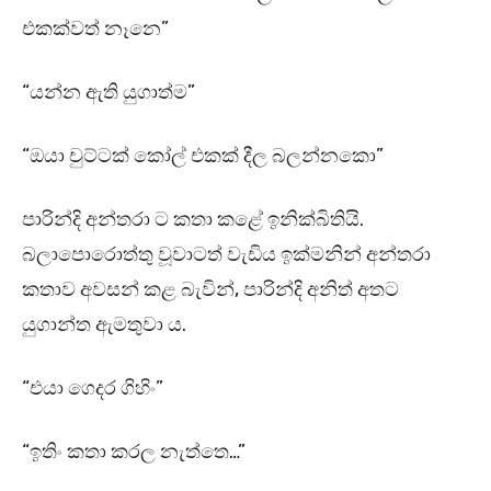
එකක්වත් නෑනෙ”
“යන්න ඇති යුගාත්ම”
“ඔයා චුට්ටක් කෝල් එකක් දීල බලන්නකො”
පාරින්දි අන්තරා ට කතා කළේ ඉනික්බිතියි.
බලාපොරොත්තු වූවාටත් වැඩිය ඉක්මනින් අන්තරා
කතාව අවසන් කළ බැවින්, පාරින්දි අනිත් අතට
යුගාන්ත ඇමතුවා ය.
“එයා ගෙදර ගිහිං”
“ඉතිං කතා කරල නැත්තෙ…”