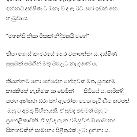
ඉන්නට දක්ෂිණ ට ඕනෑ වී ද ඈ ඊට හෝ ඉඩක් නො
තැබුවා ය.
“මහන්සි නිසා ටිකක් නිදිමතයි වගේ”
කියා ගොස් කාමරයේ දොර වසාගත්තා ය. දක්ෂිණ
සුසුමක් සමගින් මතු මහලට නැගුණේ ය.
කියන්නට නො තේරෙන හේතුවක් මත, යුගාත්ම
තෘප්තිමත් හැඟීමක පා වෙමින් සිටියේ ය. පාරින්දි
සමග අන්තරා ඕරා ඔෆ් ඇරෝමා වෙත පැමිණීම තවමත්
ඔහු ට අමුතු සිහිනයකි. ඒ සුවඳ තවමත් ඔහු ට
ප්‍රහේළිකාවකි. ඒ සුවඳ ගැන විමසූවත් ඕ සාමාන්‍ය
සිනහවකින් සාමාන්‍ය පිළිතුරක් ලබා දුන්නා ය.