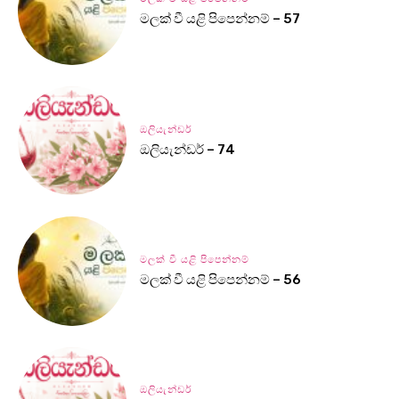
මලක් වී යළි පිපෙන්නම් – 57
ඔලියැන්ඩර්
ඔලියැන්ඩර් – 74
මලක් වී යළි පිපෙන්නම්
මලක් වී යළි පිපෙන්නම් – 56
ඔලියැන්ඩර්