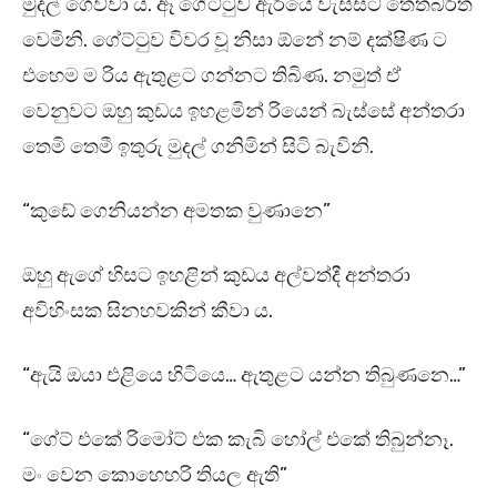
මුදල් ගෙව්වා ය. ඈ ගේට්ටුව ඇරියේ වැස්සට තෙතබරිත
වෙමිනි. ගේට්ටුව විවර වූ නිසා ඕනේ නම් දක්ෂිණ ට
එහෙම ම රිය ඇතුළට ගන්නට තිබිණ. නමුත් ඒ
වෙනුවට ඔහු කුඩය ඉහළමින් රියෙන් බැස්සේ අන්තරා
තෙමි තෙමී ඉතුරු මුදල් ගනිමින් සිටි බැවිනි.
“කුඩේ ගෙනියන්න අමතක වුණානෙ”
ඔහු ඇගේ හිසට ඉහළින් කුඩය අල්වත්දී අන්තරා
අවිහිංසක සිනහවකින් කීවා ය.
“ඇයි ඔයා එළියෙ හිටියෙ… ඇතුළට යන්න තිබුණනෙ…”
“ගේට් එකේ රිමෝට් එක කැබි හෝල් එකේ තිබුන්නෑ.
මං වෙන කොහෙහරි තියල ඇති”