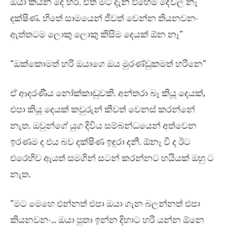
ඔයා කියන දේ හරි. ඒත් මට දැන් එහෙම දේවල් නෑ
දක්ෂිණ. හිතේ සාමයෙන් ජීවත් වෙන්න තියනවනං
ඇත්තටම ලොකු ලොකු කිසිම දෙයක් ඕන නෑ”
“ඔක්කොමත් හරි ඔයාගෙ ඔය මුරණ්ඩුකමත් හරිනෙ”
ඒ ආදරණීය නෝක්කාඩුවකි. අන්තරා බෑ කියූ දෙයක්,
එපා කියූ දෙයක් කවුරුන් කීවත් වෙනස් කරන්නේ
නැත. ඔවුන්ගේ යුග දිවිය සම්බන්ධයෙන් අත්වෙන
ඉරණම ද එය බව දක්ෂිණ ඉඳුරා දනී. ඕනෑ වී ද ඊට
එරෙහිව ඇයත් සමගින් සටන් කරන්නට හයියක් ඔහු ට
නැත.
“මට මෙහෙ එන්නත් එපා ඔයා ගැන බලන්නත් එපා
කියනවනං… ඔයා පුතා ඉන්න දිහාට හරි යන්න ඕනෙ