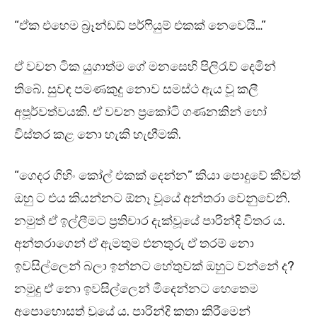
“ඒක එහෙම බ්‍රෑන්ඩඩ් පර්ෆියුම් එකක් නෙවෙයි…”
ඒ වචන ටික යුගාත්ම ගේ මනසෙහි පිලිරැව් දෙමින්
තිබේ. සුවඳ පමණකුදු නොව සමස්ථ ඇය වූ කලී
අපූර්වත්වයකි. ඒ වචන ප්‍රකෝටි ගණනකින් හෝ
විස්තර කළ නො හැකි හැඟීමකි.
“ගෙදර ගිහිං කෝල් එකක් දෙන්න” කියා පොදුවේ කීවත්
ඔහු ට එය කියන්නට ඕනෑ වූයේ අන්තරා වෙනුවෙනි.
නමුත් ඒ ඉල්ලීමට ප්‍රතිචාර දැක්වූයේ පාරින්දි විතර ය.
අන්තරාගෙන් ඒ ඇමතුම එනතුරු ඒ තරම් නො
ඉවසිල්ලෙන් බලා ඉන්නට හේතුවක් ඔහුට වන්නේ ද?
නමුදු ඒ නො ඉවසිල්ලෙන් මිදෙන්නට හෙතෙම
අපොහොසත් වූයේ ය. පාරින්දි කතා කිරීමෙන්