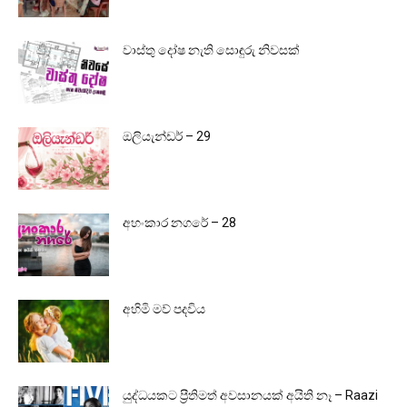
වාස්තු දෝෂ නැති සොඳුරු නිවසක්
ඔලියැන්ඩර් – 29
අහංකාර නගරේ – 28
අහිමි මව් පදවිය
යුද්ධයකට ප්‍රීතිමත් අවසානයක් අයිති නෑ – Raazi