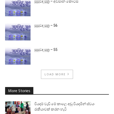
සුසුවඳ සූත්‍ර – අවසාන කොටස
සුසුවඳ සූත්‍ර – 56
සුසුවඳ සූත්‍ර – 55
LOAD MORE
More Stories
වියදම් වැඩි මේ කාලෙ අඩු වියදමින් ස්වයං
රැකියාවක් කරන හැටි