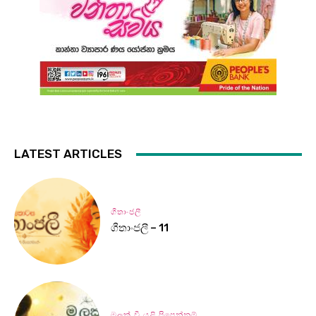
LATEST ARTICLES
ගීතාංජලී
ගීතාංජලී – 11
මලක් වී යළි පිපෙන්නම්