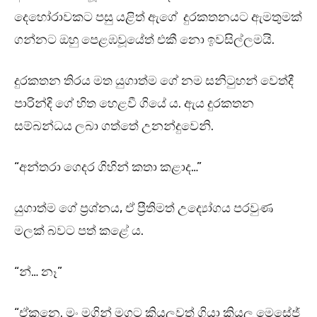
දෙහෝරාවකට පසු යළිත් ඇගේ දුරකතනයට ඇමතුමක්
ගන්නට ඔහු පෙළඹවූයේත් එකී නො ඉවසිල්ලමයි.
දුරකතන තිරය මත යුගාත්ම ගේ නම සනිටුහන් වෙත්දී
පාරින්දි ගේ හිත හෙළවී ගියේ ය. ඇය දුරකතන
සම්බන්ධය ලබා ගත්තේ උනන්දුවෙනි.
“අන්තරා ගෙදර ගිහින් කතා කළාද…”
යුගාත්ම ගේ ප්‍රශ්නය, ඒ ප්‍රීතිමත් උද්‍යෝගය පරවුණ
මලක් බවට පත් කළේ ය.
“න්… නෑ”
“ඒකනෙ. මං මගින් මගට කියලවත් ගියා කියල මෙසේජ්