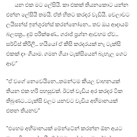
යන එක මට ලේසියි. කා එකක් තියනකොට යන්න
එන්න ලේසියි තමයි. ඒත් හිතට කරදර වැඩියි. වෙලාවට
ලයිසන්ස් ඉන්‍ශූරන්ස් කරන්නෝනෙ… තව ඔය ආදායම්
බලපත්‍ර… දුම් පරීක්ෂණ… ගරාජ් ප්‍රශ්න ආවහම ඒව…
සර්විස් කිරිලි… හයියෝ ඒ කිසි කරදරයක් නෑ ටැක්සි
එකක් දාං ගියාම. ගමන ගියා ටැක්සියෙන් බැහැල ගෙට
ආව”
“ඒ වගේ නෙවෙයිනෙ…තමන්ටම කියල වාහනයක්
තියන එක හරි පහසුවක්. ඊටත් වැඩිය අර කරදර ටික
තිබුණට…ටැක්සි වලට යනවට වැඩිය අභිමානයක්
එතන තියනව”
“එහෙම අභිමානයක් මේන්ටේන් කරන්න ඕන අයට