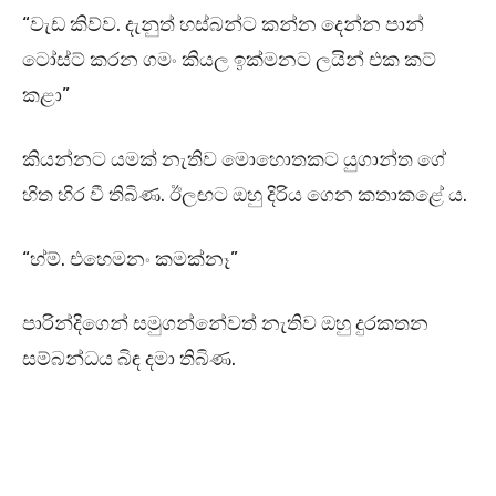
“වැඩ කිව්ව. දැනුත් හස්බන්ට කන්න දෙන්න පාන්
ටෝස්ට් කරන ගමං කියල ඉක්මනට ලයින් එක කට්
කළා”
කියන්නට යමක් නැතිව මොහොතකට යුගාන්ත ගේ
හිත හිර වී තිබිණ. ඊලඟට ඔහු දිරිය ගෙන කතාකළේ ය.
“හ්ම්. එහෙමනං කමක්නෑ”
පාරින්දිගෙන් සමුගන්නේවත් නැතිව ඔහු දුරකතන
සම්බන්ධය බිඳ දමා තිබිණ.