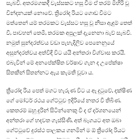
සැබවි. අතරමගකදී වැස්සකට හසු වීම ඒ තරම් මිහිරි වූ
වින්දනයක් නොවේ. ත්‍රිරෝද රියට ගොඩ වීමට
මත්තෙන් යම් තරමකට වැස්සට හසු වූ නිසා ඇඳුම් තෙත්
වී, පාවහන් තෙමී, තරමක අපුලක් දැනෙනා බැව් සැබවි.
නමුත් සුන්දරත්වය වඩා පැහැදිලිව පෙනෙනුයේ
අසුන්දරත්වය අත්විඳි විට යයි අන්තරා විශ්වාස කරයි.
එබැවින් මේ අනපේක්ෂිත වර්ෂාව ගැන ද උපේක්ෂා
සිතකින් සිතන්නට ඇය කැමති වූවා ය.
ත්‍රීරෝද රිය පෙත් මගට හැරුණ විට ය ඈ දුටුවේ, දක්ෂිණ
ගේ මෝටර් රථය ගේට්ටුව ඉදිරියේ නතර වී තිබිණ.
කෙතරම් ඔහු දුරින් සිටින්නෙකු වී ද ඒ දර්ශනයෙන්
අන්තරා ගේ හදවත ගැස්සිණි. අත් බෑගයට අත ඔබා
ගේට්ටුවේ දුරස්ථ පාලකය ගනමින් ම ඕ ත්‍රීරෝද රියට