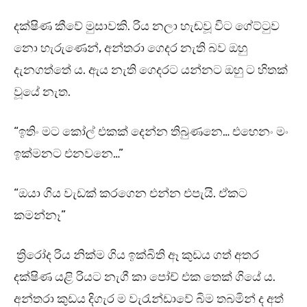
දක්ෂිණ කීවේ මුසාවකි. රිය නලා හැඬවූ විට ගේට්ටුව
නො හැරුණෙන්, අන්තරා ගෙදර නැති බව ඔහු
දැනගත්තේ ය. ඇය නැති ගෙදරට යන්නට ඔහු ට හිතක්
වූයේ නැත.
“ඉතිං මට කෝල් එකක් දෙන්න තිබුණනෙ… එහෙනං මං
ඉක්මනට එනවනෙ…”
“ඔයා ගිය වැඩක් කරගෙන එන්න එපැයි. ඒකට
කමන්නෑ”
ත්‍රිරෝද රිය නික්ම ගිය ඉක්බිති ඈ කුඩය ගත් අතර
දක්ෂිණ යළි රියට නැගී කා පෝච් එක තෙක් ගියේ ය.
අන්තරා කුඩය දිගැර ම වැරැන්ඩාවේ බිම තබමින් ද අත්