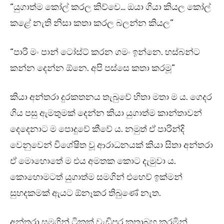
“යුගාත්ම කෝල් කරල කිව්වෙ… ඔයා ගියා කියල කෝල්
කළේ නැති නිසා කතා කරල බලන්න කියල”
“පාරි මං පාන් ටෝස්ට් කරන ගමං ඉන්නෙ. හස්බන්ට
කන්න දෙන්න ඕනෙ. අපි පස්සෙ කතා කරමූ”
කියා අන්තරා දුරකතනය තැබුවේ හිතා මතා ම ය. ගෙදර
ගිය පසු ඇමතුමක් දෙන්න කියා යුගාත්ම කාන්තාවන්
දෙදෙනාට ම පොදුවේ කීවේ ය. නමුත් ඒ පාරින්දි
වෙනුවෙන් විශේෂිත වූ ආරාධනයක් කියා සිතා අන්තරා
ඒ මොහොතේ ම එය අමතක කොට දැමුවා ය.
කොහොමටත් යුගාත්ම සමගින් එහෙව් ඉක්මන්
සුහදකමක් ඇයට ඕනෑකර තිබුණේ නැත.
අන්තරා සමගින් ටිකක් වැඩිපුර කතාබහ කරමින්