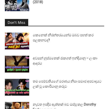
(2018)
Don't Miss
කෙනෙක් නිරන්තරයෙන්ම ඔබව පහත් කර
සලකනවද?
අවසන් හුස්මතෙක් රැකගත් ඉන්දියානු – ලංකා
ආදරය
තම පෙම්වතියගේ මරණය නිසා සමාජ අපවාදයට
ලක් වූ කොරියානු තරුව
නැවත ඉපදීම ඇත්තක් බව ඔප්පු කල Dorothy