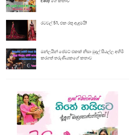
Eady ගෙ කතාව
රටවල් 51, එක රතු ඇඳුමයි!
ඔන්ලයින් පේමට් එකක් නිසා මුදල් සියල්ල අහිමි
කරගත් තරුණියකගේ කතාව