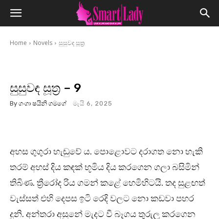
Home
Novels
සුසුවඳ සූත්‍ර
සුසුවඳ සූත්‍ර – 9
By
ගංගා ෂයිනි ගමගේ
මැයි 6, 2025
අහස ගුගුරා හැඬුවේ ය. පොළොවට දරාගත නො හැකි
තරම් අහස් දිය කඳක් භූමිය දිය කරගෙන ගලා බසිමින්
තිබිණ. ත්‍රීරෝද රිය ගමන් කළේ හෙමිහිටයි. තද සුළඟත්
වැස්සත් එහි දෙපස ඉටි රෙදි වලට නො කඩවා පහර
දුනි. අන්තරා අසුනේ මැදට වී බෑගය තුරුලු කරගෙන