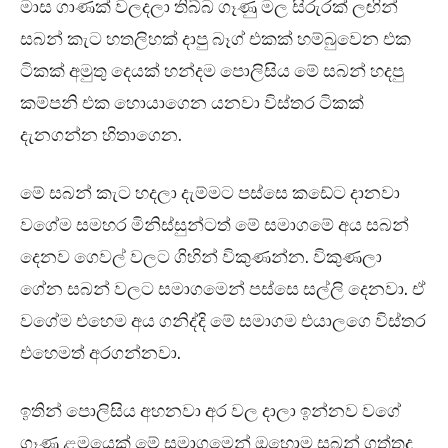
මාස ගාණක් වලදලා තිබ්බ ගෑණු මල සිරුරක් ලඟින්
සබන් කැට හතලිහක් දාපු බෑග් එකක් හම්බුවෙන එක
ටිකක් අමුතු දෙයක් හන්දම පොලිසිය මේ සබන් හදපු
කම්පනි එක හොයාගෙන යනවා විස්තර ටිකක්
දැනගන්න හිතාගෙන.
මේ සබන් කැට හදලා දැම්මට පස්සෙ කඩේට දානවා
වගේම සමහර මිනිස්සුන්ටත් මේ සමාගමේ අය සබන්
දෙනව ගෙවල් වලට ගිහින් විකුණන්න. විකුණලා
ගේන සබන් වලට සමාගමෙන් පස්සෙ සල්ලි දෙනවා. ඒ
වගේම එහෙම අය ගනිද්දි මේ සමාගම එයාලගෙ විස්තර
එහෙමත් අරගන්නවා.
ඉතින් පොලිසිය අහනවා අර වල දාලා ඉන්නව වගේ
ගෑණු ළමයෙක් මේ සමාගමෙන් ඔහොම සබන් ගත්තද