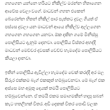
ගහගෙන යන්නෙ හරියට නිකිල්ව මරන්න හිතාගෙන
ආවේස වෙලා වගේ. මාධවන් ගහන එකෙන්
බේරෙන්න හිතන් නිකිල් පාර පැත්තට දුවල ගියත් ඒ
පස්සෙ දුවලා යන මාධවන් ආයෙ නිකිල්ව අල්ලගෙන
ගහගෙන ගහගෙන යනවා. ඕක දකින ගමේ මිනිස්සු
පොලිසියට දැනුම් දෙනවා. පොලිසිය විස්තර අහද්දි
මාධවන් මෙච්චර දවසක් වෙච්ච හැමදේම පොලිසියට
කියලා දානවා.
ඉතින් පොලිසිය ඇවිල්ලා හැමදේම චෙක් කරද්දි අර මල
සිරුර එක්කම බෑග් එකකුත් හම්බුවෙනවා. මේ බෑග් එක
අස්සෙ මහ අමුතු දෙයක් තමයි පොලිසියට
හම්බුවෙන්නෙ. ඒ තමයි එකම සමාගමකින් හදපු සබන්
කැට හතලිහක් විතර. අඩි දෙකක් විතර පොඩි වලක