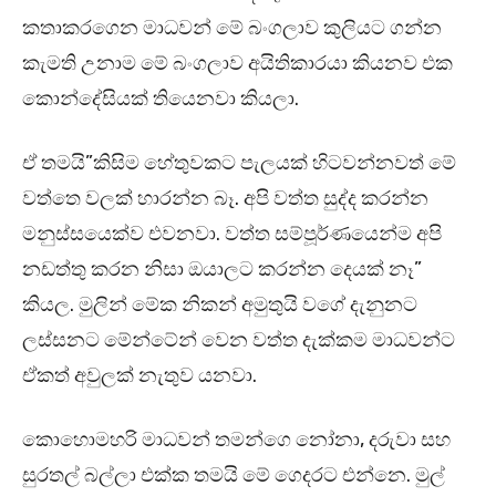
කතාකරගෙන මාධවන් මේ බංගලාව කුලියට ගන්න
කැමති උනාම මේ බංගලාව අයිතිකාරයා කියනව එක
කොන්දේසියක් තියෙනවා කියලා.
ඒ තමයි”කිසිම හේතුවකට පැලයක් හිටවන්නවත් මේ
වත්තෙ වලක් හාරන්න බෑ. අපි වත්ත සුද්ද කරන්න
මනුස්සයෙක්ව එවනවා. වත්ත සම්පූර්ණයෙන්ම අපි
නඩත්තු කරන නිසා ඔයාලට කරන්න දෙයක් නෑ”
කියල. මුලින් මේක නිකන් අමුතුයි වගේ දැනුනට
ලස්සනට මේන්ටේන් වෙන වත්ත දැක්කම මාධවන්ට
ඒකත් අවුලක් නැතුව යනවා.
කොහොමහරි මාධවන් තමන්ගෙ නෝනා, දරුවා සහ
සුරතල් බල්ලා එක්ක තමයි මේ ගෙදරට එන්නෙ. මුල්