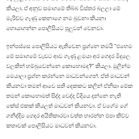
කියලා. ඒ අනුව සමාගමේ තිබ්බ විස්තර බලලා මේ
මැරිච්ච ගෑණු කෙනාගෙ නම බුවනා කියනා
හොයාගන්න පොලිසියට පුලුවන් වෙනවා.
ඉන්පස්සෙ පොලිසියට ඇතිවෙන ප්‍රශ්නෙ තමයි “එහෙම
මේ සමාගමේ වැඩට ආව ගෑණූ ළමයා අර ගෙදර මිදුලෙ
වලකින් හම්බුවෙන්නෙ කොහොමද?” කියලා. මුලින්ම
මෙයාලා ප්‍රශ්න කරන්නෙ මාධවන්ගෙන්. ඒත් මාධවන්
කියනවා තමන් ආවෙ සති දෙකකට කලින් ඒනිසා මේක
තමන් කොහොමත් සිද්ද වෙද්ද විදියෙ දන්නෙ නැති
කේස් එකක් කියලත් මාධවන් කියනවා. ඒ වගේම ගේ
ගනිද්දිම ගෙදර අයිතිකාරවා වත්ත හාරන්න එපා කිව්ව
කතාවක් පොලිසියට මාධවන් කියනවා.