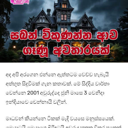
අද අපි අරගෙන එන්නෙ ඇත්තටම වෙච්ච හැබැයි
අත්භූත සිදුවීමක් ගැන කතාවක්. මේ සිද්දිය වාර්තා
වෙන්නෙ 2001 අවුරුද්දෙ ජුනි මාසෙ 3 වෙනිදා
ඉන්දියාවෙ චෙන්නායි වලින්.
මාධවන් කියන්නෙ ටිකක් මැදි වයසෙ මනුස්සයෙක්.
මෙයාටයි මෙයාගෙ බිරිඳටයි අවුරුදු හතක විතර පුතෙක්