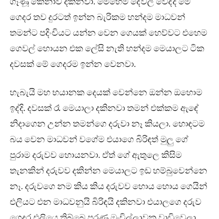
ගෑණූ කෙනාව දකිනවා. මෙහෙම දේවල් වෙද්දි මේ
ගෙදර තව දුරටත් ඉන්න බැරිකම හන්දම මාධවන්
තමන්ට පදිංචියට යන්න වෙන ගෙයක් හෙව්වට එහෙම
ගෙවල් හොයන එක ලේසි නැති හන්දම මෙයාලට ටික
දවසක් මේ ගෙදරම ඉන්න වෙනවා.
හැබැයි මහ භයානක දෙයක් වෙන්නෙ ඔන්න ඔහොම
ඉද්දි. දවසක් රෑ මෙයාලා දකිනවා තමන් එක්කම ඇඳේ
නිදාගෙන උන්න තමන්ගෙ දරුවා නෑ කියලා. හොඳටම
බය වෙන මාධවන් වගේම එයාගෙ බිරිඳත් මුලු ගේ
පුරාම දරුවව හොයනවා. ඒත් ගේ ඇතුලෙ කිසිම
තැනකින් දරුවව දකින්න මෙයාලට ඉඩ හම්බුවෙන්නෙ
නෑ. දරුවගෙ නම කිය කිය දරුවව හොය හොය ගෙයින්
එලියට එන මාධවනුයි බිරිඳයි දකිනවා එයාලගෙ දරුව
ගෙදර එලියෙ තිබ්බෙ පරණ ඔංචිල්ලාවක වාඩිවෙලා