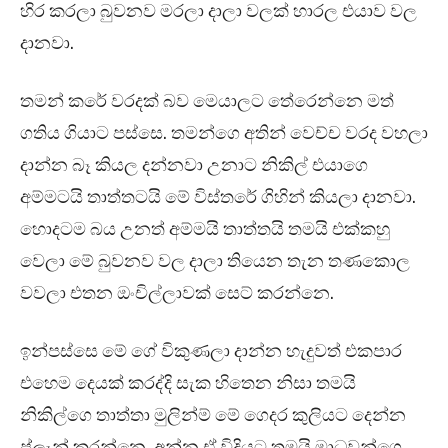
හිර කරලා බුවනව මරලා දාලා වලක් හාරල එයාව වල
දානවා.
තමන් කරේ වරදක් බව මෙයාලට තේරෙන්නෙ මත්
ගතිය ගියාට පස්සෙ. තමන්ගෙ අතින් වෙච්ච වරද වහලා
දාන්න බෑ කියල දන්නවා උනාට නිකිල් එයාගෙ
අම්මටයි තාත්තටයි මේ විස්තරේ ගිහින් කියලා දානවා.
හොදටම බය උනත් අම්මයි තාත්තයි තමයි එක්කහු
වෙලා මේ බුවනව වල දාලා තියෙන තැන තණකොල
වවලා එතන ඔංචිල්ලාවක් සෙට් කරන්නෙ.
ඉන්පස්සෙ මේ ගේ විකුණලා දාන්න හැදුවත් එකපාර
එහෙම දෙයක් කරද්දි සැක හිතෙන නිසා තමයි
නිකිල්ගෙ තාත්තා මුලින්ම් මේ ගෙදර කුලියට දෙන්න
ප්ලෑන් කරන්නෙ. අන්න ඒ විදියට තමයි මාධවන්ගෙ