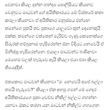
වෙනවා කියල දන්න හන්දම පොලිසියට කියනව
වෙනුවට මාධවන් ගේ අයිතිකාරයට මේ විස්තරේ කතා
කරලා කියනවා. ඒ අයිතිකාර මනුස්සය එන්නෙ
තමන්ගෙ පුතයි තව පුතාගෙ යාලුවො තුන් දෙනෙකුයි
එක්ක. තමන්ගෙ වත්තෙන් මැරිච්ච ගෑණු කෙනෙක්ගෙ
සිරුරක් හම්බුනාම හැසිරෙන්න ඕන විදියට නෙවෙයි ඒ
මිනිස්සු හැසිරෙන්නෙ. එයාලා මාධවන්ට බණිනවා
මෙහෙම වලක් හෑරුවෙ ඇයි කියලා එයා එපා කියල
තියෙද්දිත්.
එතකොට මාධවන් කියනවා “මං නෙවෙයි අපේ බල්ලා
තමයි හෑරුවෙ?” කියලා ඒක අහපු ගමන් මේ ගෙදර
අයිතිකාරයගෙ පුතා වෙච්ච නිකිල් බල්ලට ගහන්න
යනවා. ඕකට තරහා යන මාධවන් නිකිල්ට ගහගෙන