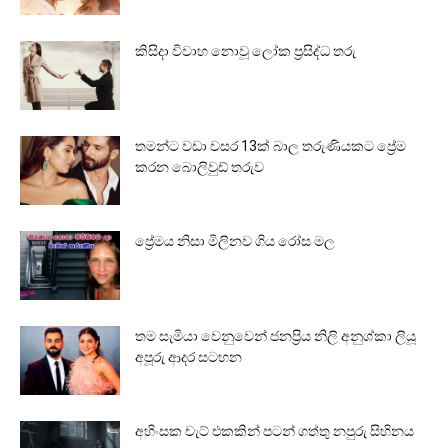
කිසිදා විවාහ නොවූ ලෝක ප්‍රසිද්ධ තරු
තමන්ට වඩා වසර 13ක් බාල තරුණියකට ප්‍රේම
කරන බොලිවුඩ් තරුව
ප්‍රේමය නිසා මිලිනව ගිය රෝස මල
තම සැමියා වෙනුවෙන් ජනප්‍රිය නිලි අනුශ්කා ලියූ
අපූරු ආදර සටහන
අහිංසක චැට් එකකින් පටන් ගත්තු නපුරු සිහිනය