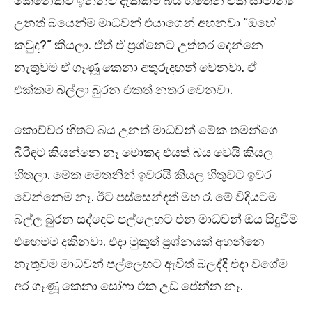
කෙනෙක්ව ඉන්නව දැක්කම බය හිතෙන එක සාමාන්‍ය
උනත් බයෙන්ම මාධවන් එයාගෙන් අහනවා “ඔහේ
කවුද?” කියලා. ඒත් ඒ ප්‍රශ්නෙට උත්තර දෙන්නෙ
නැතුවම ඒ ගෑණූ කෙනා අතුරුදහන් වෙනවා. ඒ
එක්කම බල්ලා බුරන එකත් නතර වෙනවා.
කොච්චර හිතට බය උනත් මාධවන් මේක තමන්ගෙ
බිරිඳට කියන්නෙ නෑ මොකද එයත් බය වෙයි කියල
හිතලා. මේක මෙතනින් ඉවරයි කියල හිතුවට ඉවර
වෙන්නෙම නෑ. ඊට පස්සෙන්දත් මහ රෑ මේ විදියටම
බල්ල බුරන සද්දෙට පල්ලෙහට එන මාධවන් ඔය සිදුවීම
එහෙමම දකිනවා. එදා මුකුත් ප්‍රශ්නයක් අහන්නෙ
නැතුවම මාධවන් පල්ලෙහට ඇවිත් බලද්දි එදා වගේම
අර ගෑණූ කෙනා සෝෆා එක උඩ පේන්න නෑ.