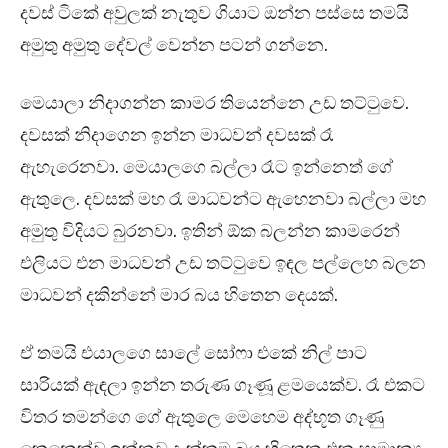
දවස් ටිකේ අවුලක් නැතුව ගියාට ඔන්න පස්සෙ තමයි
අමුතු අමුතු දේවල් වෙන්න පටන් ගන්නෙ.
මෙයාලා නිදාගන්න කාමර තියෙන්නෙ උඩ තට්ටුවෙ.
දවසක් නිදාගෙන ඉන්න මාධවන් දවසක් රෑ
ඇහැරෙනවා. මෙයාලගෙ බල්ලා රෑට ඉන්නෙත් ගේ
ඇතුලෙ. දවසක් මහ රෑ මාධවන්ට ඇහෙනවා බල්ලා මහ
අමුතු විදියට බුරනවා. ඉතින් ඕක බලන්න කාමරෙන්
එලියට එන මාධවන් උඩ තට්ටුවෙ ඉඳල පල්ලෙහ බලන
මාධවන් දකින්නේ මාර බය හිතෙන දෙයක්.
ඒ තමයි එයාලගෙ සාලේ සෝෆා එකේ නිල් පාට
සාරියක් ඇඳලා ඉන්න තරුණ ගෑණූ ළමයෙක්ව. රෑ එකට
විතර තමන්ගෙ ගේ ඇතුලෙ මෙහෙම අද්භූත ගෑණු