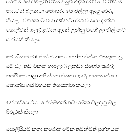
වගේම මේ වලෙන් හරිම අමුතු ගඳක් එනවා. ඒ නිසාම
මාධවන් බලනවා මොකද්ද මේ බල්ලා ඇදපු රෙද්ද
කියලා. එතකොට එයා දකිනවා ඒක එයායා දැක්ක
හොල්මන් ගෑණූ ළමයා ඇඳන් උන්නු වගේ ලා නිල් පාට
සාරියක් කියලා.
මේ නිසාම මාධවන් එයාගෙ නෝන එක්ක එකතුවෙලා
මේ වල තව ටිකක් හාරලා බලනවා. එහෙම කරද්දි
තමයි මෙයාලා දකින්නෙ එතන ගෑණු කෙනෙක්ගෙ
කොන්ඩ ගස් වගයක් තියෙනවා කියලා.
ඉන්පස්සෙ එයා තේරුම්ගන්නවා මේක වලදාපු මල
සිරුරක් කියලා.
පොලිසියට කතා කරොත් මේක තමන්ටත් ප්‍රශ්නයක්