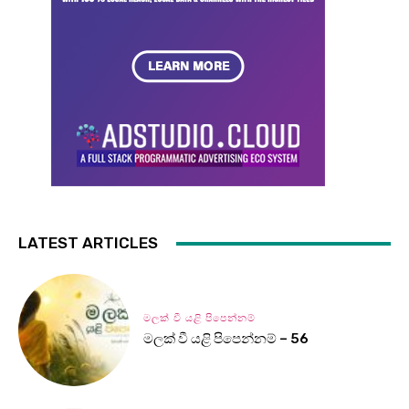
LATEST ARTICLES
මලක් වී යළි පිපෙන්නම්
මලක් වී යළි පිපෙන්නම් – 56