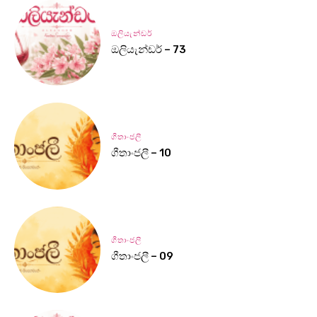
ඔලියැන්ඩර්
ඔලියැන්ඩර් – 73
ගීතාංජලී
ගීතාංජලී – 10
ගීතාංජලී
ගීතාංජලී – 09