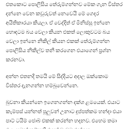
එතකොට පොලිසිය තේරුම්ගන්නව මේක ගැන විස්තර
දන්නෙ වෙන කවුරුවත් නෙවෙයි මේ ගෙදර
අයිතිකාරයා කියලා. ඒ වෙද්දිත් ඒ මිනිස්සු ඉන්නෙ
හොඳටම බය වෙලා කියන එකත් ලොකුවටම බය
වෙලා ඉන්නෙ නිකිල් කියන එකක් තේරුම්ගන්න
පොලිසිය නිකිල්ව තනි කරගෙන එයාගෙන් ප්‍රශ්න
කරනවා.
අන්න එතනදි තමයි මේ සිද්දියට අදාල ඔක්කොම
විස්තර දැනගන්න හම්බුවෙන්නෙ.
බුවනා කියන්නෙ ඉගෙනගන්න දක්ශ ළමයෙක්. එයාට
කැම්පස් යන්නත් පුලුවන් උනාට දුප්පත්කම හන්දා එයා
පාට් ටයිම් ජොබ් එකක් කරන්න හදනව. එහෙම තමා