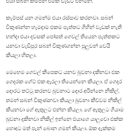
එයා සබන් කම්පනි එකේ වැඩට එන්නෙ.
කැම්පස් යන ගමන්ම එයා රස්සාව කරනවා. සබන්
විකුණන්න හැමදාම එකම පැත්තට ගිහින් වැඩක් නැති
හන්දා එයා දවසක් පෝසත් ගෙවල් තියෙන පැත්තකට
යනවා වැඩිපුර සබන් විකුණගන්න පුලුවන් වෙයි
කියලා හිතලා.
මෙහෙම ගෙවල් කීපෙකට යනව බුවනා දකිනවා එක
ගෙදරක ගේට් එක ඇරලා තියෙන්නෙ කියලා. ඒ ගෙදර
දොරට තට්ටු කරනව බුවනාට දොර අරින්නෙ නිකිල්.
තමන් සබන් විකුණනවා කියලා බුවනා කිව්වම නිකිල්
කියනවා ගේ ඇතුලට එන්න කියලා. ගේ ඇතුලට ගියාම
බුවනා දකිනවා නිකිල් ඉන්නෙ එයාගෙ යාලුවො එක්ක
හොඳට මත් පැන් බොන ගමන් කියලා. ඕක දැක්කම