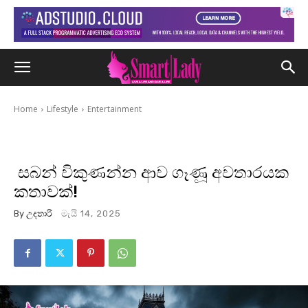
Home
Lifestyle
Entertainment
සබන් විකුණන්න ආව ගෑණූ අවතාරයක
කතාවක්!
By
උදතාරි
මැයි 14, 2025