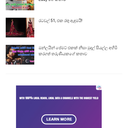
රටවල් 51, එක රතු ඇඳුමයි!
ඔන්ලයින් පේමට් එකක් නිසා මුදල් සියල්ල අහිමි
කරගත් තරුණියකගේ කතාව