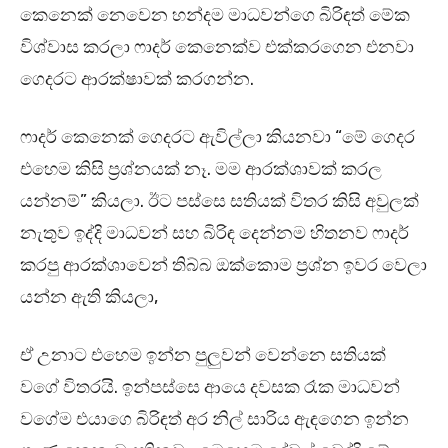
කෙනෙක් නෙවෙන හන්දම මාධවන්ගෙ බිරිඳත් මේක
විශ්වාස කරලා ෆාදර් කෙනෙක්ව එක්කරගෙන එනවා
ගෙදරට ආරක්ෂාවක් කරගන්න.
ෆාදර් කෙනෙක් ගෙදරට ඇවිල්ලා කියනවා “මේ ගෙදර
එහෙම කිසි ප්‍රශ්නයක් නෑ. මම ආරක්ශාවක් කරල
යන්නම්” කියලා. ඊට පස්සෙ සතියක් විතර කිසි අවුලක්
නැතුව ඉද්දි මාධවන් සහ බිරිඳ දෙන්නම හිතනව ෆාදර්
කරපු ආරක්ශාවෙන් තිබ්බ ඔක්කොම ප්‍රශ්න ඉවර වෙලා
යන්න ඇති කියලා,
ඒ උනාට එහෙම ඉන්න පුලුවන් වෙන්නෙ සතියක්
වගේ විතරයි. ඉන්පස්සෙ ආයෙ දවසක රෑක මාධවන්
වගේම එයාගෙ බිරිඳත් අර නිල් සාරිය ඇඳගෙන ඉන්න