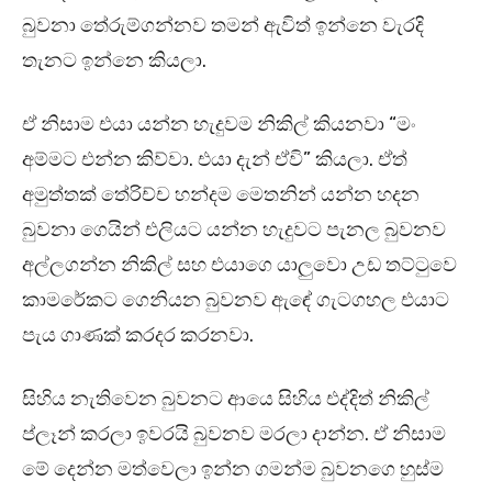
බුවනා තේරුම්ගන්නව තමන් ඇවිත් ඉන්නෙ වැරදි
තැනට ඉන්නෙ කියලා.
ඒ නිසාම එයා යන්න හැදුවම නිකිල් කියනවා “මං
අම්මට එන්න කිව්වා. එයා දැන් ඒවි” කියලා. ඒත්
අමුත්තක් තේරිච්ච හන්දම මෙතනින් යන්න හදන
බුවනා ගෙයින් එලියට යන්න හැදුවට පැනල බුවනව
අල්ලගන්න නිකිල් සහ එයාගෙ යාලුවො උඩ තට්ටුවෙ
කාමරේකට ගෙනියන බුවනව ඇඳේ ගැටගහල එයාට
පැය ගාණක් කරදර කරනවා.
සිහිය නැතිවෙන බුවනට ආයෙ සිහිය එද්දිත් නිකිල්
ප්ලෑන් කරලා ඉවරයි බුවනව මරලා දාන්න. ඒ නිසාම
මේ දෙන්න මත්වෙලා ඉන්න ගමන්ම බුවනගෙ හුස්ම