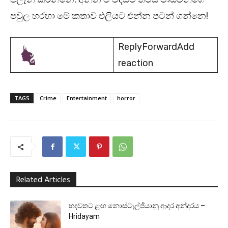
පවුල හරහා මේ කතාව එලියට එන්න පටන් ගන්නෙ!
ReplyForwardAdd
reaction
TAGS
Crime
Entertainment
horror
Related Articles
හදවතට ළඟ නොස්ටැල්ජියානු ආදර අන්දරය –
Hridayam