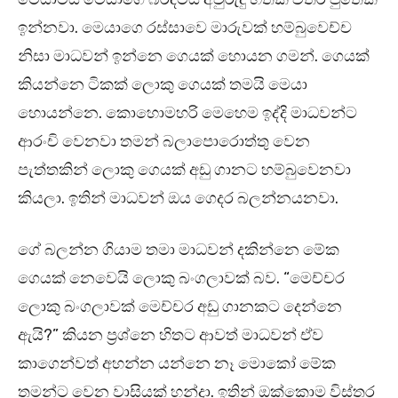
ඉන්නවා. මෙයාගෙ රස්සාවෙ මාරුවක් හම්බුවෙච්ච
නිසා මාධවන් ඉන්නෙ ගෙයක් හොයන ගමන්. ගෙයක්
කියන්නෙ ටිකක් ලොකු ගෙයක් තමයි මෙයා
හොයන්නෙ. කොහොමහරි මෙහෙම ඉද්දි මාධවන්ට
ආරංචි වෙනවා තමන් බලාපොරොත්තු වෙන
පැත්තකින් ලොකු ගෙයක් අඩු ගානට හම්බුවෙනවා
කියලා. ඉතින් මාධවන් ඔය ගෙදර බලන්නයනවා.
ගේ බලන්න ගියාම තමා මාධවන් දකින්නෙ මේක
ගෙයක් නෙවෙයි ලොකු බංගලාවක් බව. “මෙච්චර
ලොකු බංගලාවක් මෙච්චර අඩු ගානකට දෙන්නෙ
ඇයි?” කියන ප්‍රශ්නෙ හිතට ආවත් මාධවන් ඒව
කාගෙන්වත් අහන්න යන්නෙ නෑ මොකෝ මේක
තමන්ට වෙන වාසියක් හන්දා. ඉතින් ඔක්කොම විස්තර