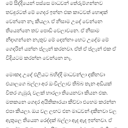
මේ සිද්දියෙන් පස්සෙ මාධවන් තේරුම්ගන්නව
තවදුරටත් මේ ගෙදර ඉන්න එක කාටවත් හොඳක්
වෙන්නෙ නෑ කියලා. ඒ නිසාම උදේ වෙන්නෙ
තියෙන්නෙ තව පොඩි වෙලාවනෙ. ඒ නිසාම
නිදාගන්නෙ නැතුව මේ දෙන්නා හෙට උදේම මේ
ගෙදරින් යන්න ප්ලෑන් කරනවා. ඒත් ඒ ප්ලෑන් එක ඒ
විදියටම කරන්න වෙන්නෙ නෑ.
මොකද උදේ එලියට බහිද්දි මාධවන්ලා දකිනවා
එයාලගෙ බල්ලා අර ඔංචිල්ලාව තිබ්බ තැන අඩියක්
විතර ගැඹුරු වලක් හාරලා තියෙනවා කියන එක.
මතකනෙ ගෙදර අයිතිකාරයා කිව්වා එහෙම කරන්න
එපා කියලා. ඔය වල ලඟට එන මාධවන් දකිනවා වල
ඇතුලෙ තියෙන රෙද්දක් බල්ලා ඇද ඇද ඉන්නවා. ඒ