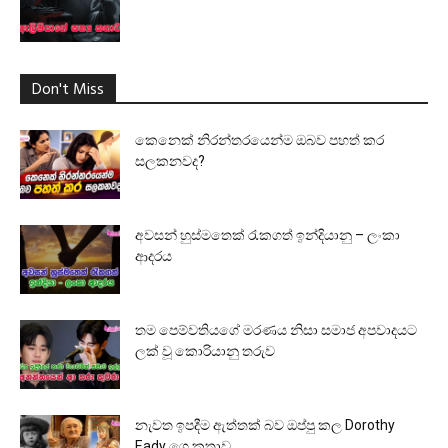
Don't Miss
කෙනෙක් නිරන්තරයෙන්ම ඔබව පහත් කර
සලකනවද?
අවසන් හුස්මතෙක් රැකගත් ඉන්දියානු – ලංකා
ආදරය
තම පෙම්වතියගේ මරණය නිසා සමාජ අපවාදයට
ලක් වූ කොරියානු තරුව
නැවත ඉපදීම ඇත්තක් බව ඔප්පු කල Dorothy
Eady ගෙ කතාව