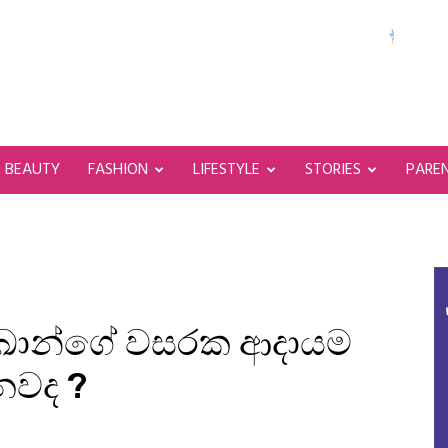
BEAUTY
FASHION
LIFESTYLE
STORIES
PARE
ි ඛාන්ගේ වසරක ආදායම
වද ?