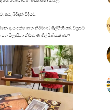
 මේ ගෞරි ඛාන් කියන්නේ කියල.
. තරු බිරිඳක් විදියට.
ෙ ඇය දක්ෂ ගෘහ නිර්මාණ ශිල්පිනියක්, චිත්‍රපට
් සහ විලාසිතා නිර්මාණ ශිල්පිනියක් බව?