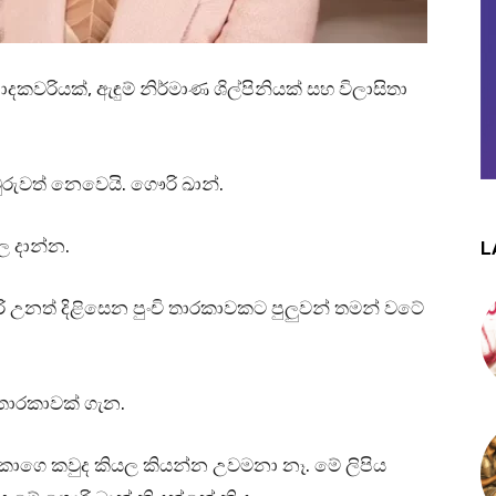
පාදකවරියක්, ඇඳුම් නිර්මාණ ශිල්පිනියක් සහ විලාසිතා
ුවත් නෙවෙයි. ගෞරි ඛාන්.
ල දාන්න.
L
නත් දිළිසෙන පුංචි තාරකාවකට පුලුවන් තමන් වටේ
තාරකාවක් ගැන.
 කාගෙ කවුද කියල කියන්න උවමනා නෑ. මේ ලිපිය