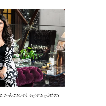
වද ගැහැණියකට මේ ලෝකෙ ලබන්න?