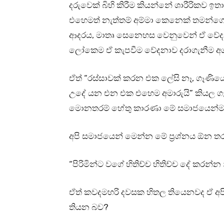
දරුවෙක් බිහි කිරීම කියන්නේ ශාරීරිකව 
එහෙමත් නැත්තම් අම්මා කෙනෙක් තමන්ගේ
ආදරය, මාතෘ සෙනෙහස වෙනුවෙන් ඒ වේදනා
ලෝකෙම ඒ කැපවීම වේදනාව දරාගැනීම අ
ඒත් “රස්සාවක් කරන එක ලේසි නෑ, ගෑණියෙ
උදේ යන එන එක එහෙම අමාරුයි” කියල 
මොනතරම් හේතු කාරණා මේ සමාජයෙන්ම 
අපි සමාජයෙන් මෙන්න මේ ප්‍රශ්නය ඕන ත
“පිරිමින්ට වගේ හිතිච්ච හිතිච්ච දේ කරන්
ඒත් කවදමහරි දවසක හිතල තියෙනවද ඒ අපි
තියන බව?