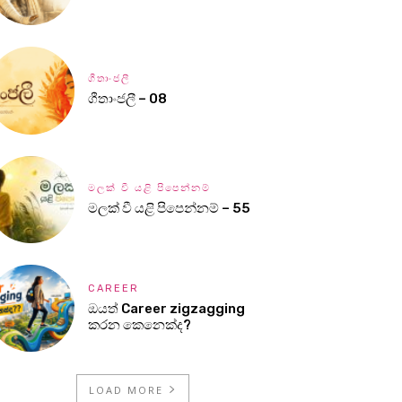
ගීතාංජලී
ගීතාංජලී – 08
මලක් වී යළි පිපෙන්නම්
මලක් වී යළි පිපෙන්නම් – 55
CAREER
ඔයත් Career zigzagging
කරන කෙනෙක්ද?
LOAD MORE