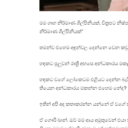
මම ගෘහ නිර්මාණ ශිල්පිනියක්, චිත්‍රපට නිෂ්
නිර්මාණ ශිල්පිනියක්”
තමන්ව එහෙම අඳුන්වල දෙන්නෙ වෙන කවුර
හඳකට පුලුවන් රාත්‍රී අහසෙ අන්ධකාරය මක
හඳකට වගේ ලෝකෙටම එළියට දෙන්න බැරි උ
තියෙන අන්ධකාරය මකන්න එහෙම නේද?
ඉතින් අපි අද කතාකරන්න යන්නේ ඒ වගේ 
ඒ ගෞරි ඛාන්. ඔව් මම ආය අමුතුවෙන් එයා