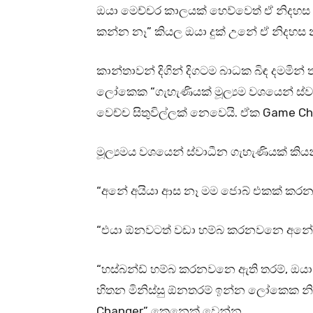
ඔයා මෙච්චර කාලයක් හෙව්වෙත් ඒ නිදහස
කන්න නෑ” කියල ඔයා දුක් උනේ ඒ නිදහස න
කාන්තාවන් දිගින් දිගටම බාධක බිඳ දමමි
ලෝකෙක “ගැහැණියක් මූල්‍යම වශයෙන් ස්වා
වෙච්ච සිතුවිල්ලක් නෙවෙයි. ඒක Game Ch
මූල්‍යමය වශයෙන් ස්වාධීන ගැහැණියක් ක
“අනේ අයියා ආස නෑ මම ජොබ් එකක් කර
“එයා ඕනවටත් වඩා හම්බ කරනවනෙ අනේ 
“හස්බන්ඩ් හම්බ කරනවනෙ ඇති තරම්, ඔයා
හිතන මිනිස්සු ඕනතරම් ඉන්න ලෝකෙක න
Changer” කෙනෙක් වෙන්න.