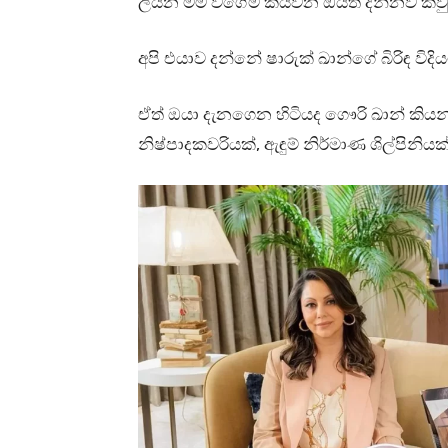
ලියන මම වගේම කියවන ඔයත් දන්නව කවුද
අපි එයාව දන්නේ ෂාරුක් ඛාන්ගේ බිරිඳ විදියට
ඒත් ඔයා දැනගෙන හිටියද ගෞරි ඛාන් කියන්න
නිෂ්පාදකවරියක්, ඇඳුම් නිර්මාණ ශිල්පිනියක