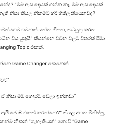
 නේද? “මම ආස දෙයක් ගන්න නෑ, මම ආස දෙයක්
ැති නිසා කියල නිකමට හරි හිතිල තියෙනවද?
න් තමන්ගෙම ගමනක් යන්න හිතන, කටයුතු කරන
ධීන විය යුතුයි” කියන්නෙ වචන වලට විතරක් සීමා
anging Topic එකක්.
ියන්නෙ Game Changer කෙනෙක්.
නවට”
ඒ නිසා මම ගෙදරට වෙලා ඉන්නවා”
 ඇයි ජොබ් එකක් කරන්නෙ?” කියල අහන මිනිස්සු,
ිකන්ම නිකන් “ගැහැණියක්” නොවී “Game