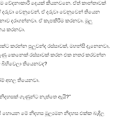
ඉතාම වේදනාකාරී දෙයක් කියනවනෙ. ඒත් කාන්තාවක්
 දරුවා වෙනුවෙන්, ඒ දරුවා වෙනුවෙන් තියෙන
ව දරාගන්නවා. ඒ කැපකිරීම කරනවා. මුලු
ගය කරනවා.
ක්ට කරන්න පුලුවන්ද රස්සාවක්, මහන්සි දැනෙනවා,
ගෑණු කෙනෙක් රස්සාවක් කරන එක නතර කරවන්න
බිහිවෙලා තියෙනවද?
රම් අහල තියෙනවා.
න නිදහසක් ගෑණුන්ට නැත්තෙ ඇයි?”
 හොයන මේ නිදහස මූල්‍යමන නිදහස එක්ක බැඳිල