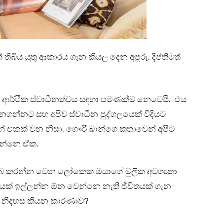
බිය යුතු ආකාරය ගැන කියල දෙන අපූරු, දීප්තිමත්
තේ ආර්ථික ස්වාධීනත්වය සඳහා පමණක්ම නෙවෙයි. එය
නගන්නට සහ අපිව ස්වාධීන පුද්ගලයෙක් විදියට
එකක් වන නිසා. ගෞරි ඛාන්ගෙ කතාවෙන් අපිට
න්නෙ ඒක.
්බ කරන්න වෙන ලෝකෙක ඔයාගේ මුලික අවශ්‍යතා
යක් ඉල්ලන්න ඕන වෙන්නෙ නැති ජීවිතයක් ගැන
ද්ද නිදහස කියන කාරණාව?