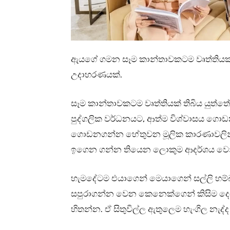
ඇයගේ ගමන සෑම කාන්තාවකටම වෘත්තියක් ති
උදාහරණයක්.
සෑම කාන්තාවකටම වෘත්තියක් තිබිය යුත්
පුද්ගලික වර්ධනයට, ආත්ම විශ්වාසය ගොඩ
ගොඩනගන්න හේතුවන මූලික කාරණාවලින් 
ඉගෙන ගන්න තියෙන ලොකුම ආදර්ශය වෙ
හැමදේටම එයාගෙන් මෙයාගෙන් සල්ලි හම
සපුරාගන්න වෙන කෙනෙක්ගෙන් කිසිම දෙ
හිතන්න. ඒ සිතුවිල්ල ඇතුලෙම හැංගිල නැ