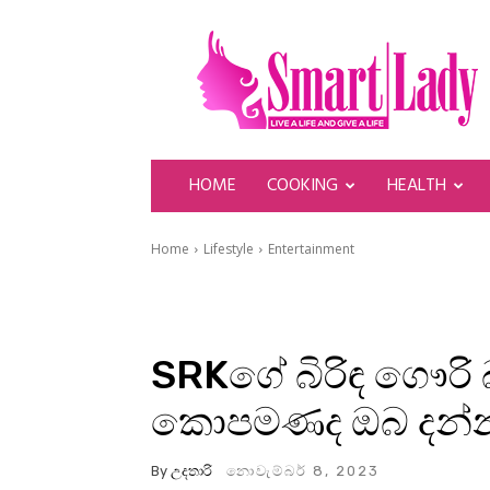
SmartLady
HOME
COOKING
HEALTH
Home
Lifestyle
Entertainment
SRKගේ බිරිඳ ගෞර
කොපමණද ඔබ දන්න
By
උදතාරි
නොවැම්බර් 8, 2023