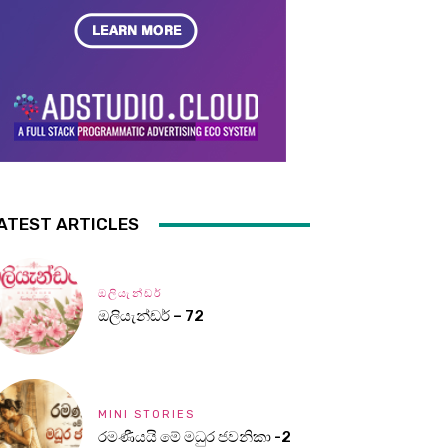
ATEST ARTICLES
ඔලියැන්ඩර්
ඔලියැන්ඩර් – 72
MINI STORIES
රමණීයයි මේ මධුර ජවනිකා -2