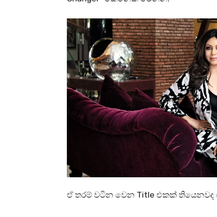
ඒ තරම් වටින වෙන Title එකක් තියෙන