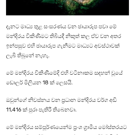
දැනට මාධ්‍ය තුළ සංසරණය වන ඡායාරූප පවා මේ
මන්දිරය විකිණීමට තිබියදී නිකුත් කල ඒව වන අතර
ඉන්පසුව එහි ඡායාරූප ගැනීමට මාධ්‍යට අවස්ථාවක්
ලැබී තිබුනේ නැහැ.
මේ මන්දිරය විකිණීමේදි එහි වටිනාකම සඳහන් වූයේ
ඩොලර් මිලියන 18 ක් ලෙසයි.
ඔවුන්ගේ නිවස්නය වන ප්‍රධාන මන්දිරය වර්ග අඩි
11,416 ක් පුරා පැතිරී තිබෙනවා.
මේ මන්දිරය සම්පූර්ණයෙන්ම ප්‍රංශ ග්‍රාමීය මෝස්තරයට