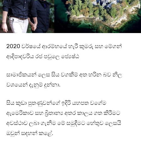
2020 වර්ෂයේ ආරම්භයේ හැරී කුමරු සහ මේගන්
ආදිපාදවරිය රජ පවුලෙ ජ්‍යෙෂ්ඨ
සාමාජිකයන් ලෙස සිය වගකීම් අත හරින බව නිල
වශයෙන් දැනුම් දුන්නා.
සිය කුඩා පුතණුවන්ගේ ඉදිරි යහපත වගේම
ඇමෙරිකාව සහ බ්‍රිතාන්‍ය අතර කාලය ගත කිරීමට
අවස්ථාව ලබා ගැනීම මේ සමුදීමට හේතුව ලෙසයි
ඔවුන් සඳහන් කළේ.