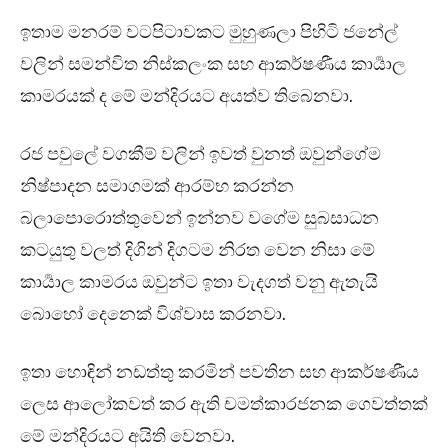
ඉතාම මනරම් වටපිටාවකට මුහුණලා පිහිටි ජනේල්
වලින් සමන්විත නිස්කලංක සහ ආකර්ෂණීය කාර්‍යාල
කාමරයක් ද මේ මන්දිරයට අයත්ව තිබෙනවා.
රජ පවුලේ වගකීම් වලින් ඉවත් වුනත් ඔවුන්ගේම
නිෂ්පාදන සමාගමක් ආරම්භ කරන්න
බලාපොරොත්තුවෙන් ඉන්නව වගේම සුබසාධන
කටයුතු වලත් දිගින් දිගටම නිරත වෙන නිසා මේ
කාර්‍යාල කාමරය ඔවුන්ට ඉතා වැදගත් වනු ඇතැයි
බොහෝ දෙනෙක් විශ්වාස කරනවා.
ඉතා හොඳින් නඩත්තු කරමින් පවතින සහ ආකර්ෂණීය
ලෙස ආලෝකවත් කර ඇති චමත්කාරජනක ගෙවත්තක්
මේ මන්දිරයට අයිති වෙනවා.