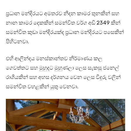
ප්‍රධාන මන්දිරයට අමතරව නිදන කාමර තුනකින් සහ
නාන කාමර දෙකකින් සමන්විත වර්ග අඩි 2349 කින්
සමන්විත කුඩා මන්දිරයක්ද ප්‍රධාන මන්දිරයට පසෙකින්
පිහිටනවා.
එහි ආලින්දය මනස්කාන්තව නිර්මාණය කල
ගෙවත්තට සහ මුහුදට මුහුණලා ලෙස සැකසූ ජනෙල්
රාශියකින් සහ අහස දර්ශනය වෙන ලෙස වීදුරු වලින්
සමන්විත වහළකින් යුතු වෙනවා.