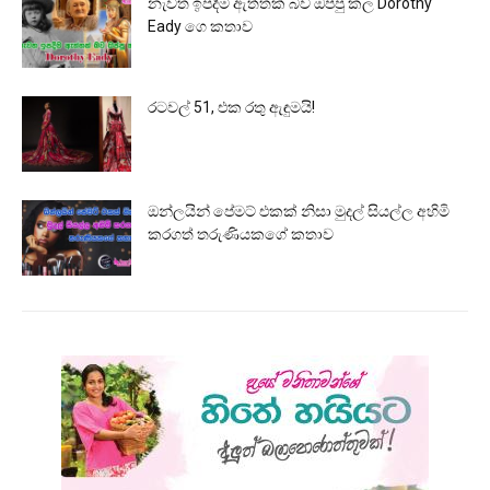
නැවත ඉපදීම ඇත්තක් බව ඔප්පු කල Dorothy
Eady ගෙ කතාව
රටවල් 51, එක රතු ඇඳුමයි!
ඔන්ලයින් පේමට් එකක් නිසා මුදල් සියල්ල අහිමි
කරගත් තරුණියකගේ කතාව