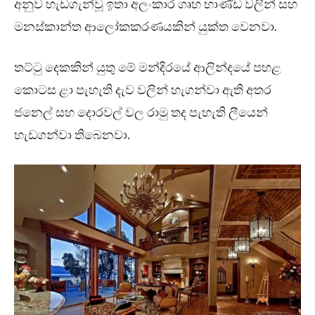
අනුව හැඩගැන්වූ ඉතා අලංකාර ගෘහ භාණ්ඩ වලින් සහ
මනස්කාන්ත ආලෝකකරණයකින් යුක්ත වෙනවා.
තට්ටු දෙකකින් යුතු මේ මන්දිරයේ ආලින්දයේ පහළ
කොටස ළා පැහැති දැව වලින් හැගන්වා ඇති අතර
ජනෙල් සහ දොරවල් වල රාමු තද පැහැති ලීයෙන්
හැඩගන්වා තිබෙනවා.