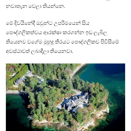
නවාතැන වෙලා තියන්නෙ.
මේ දිවයිනේදී ඔවුන්ට උපරිමයෙන් සිය
පෞද්ගලිකත්වය ආරක්ෂා කරගන්න ඉඩ ලැබිල
තියෙනව වගේම මුහුදු තීරයට පෞද්ගලිකව පිවිසීමේ
අවස්ථාවත් ලබාදීලා තියෙනවා.