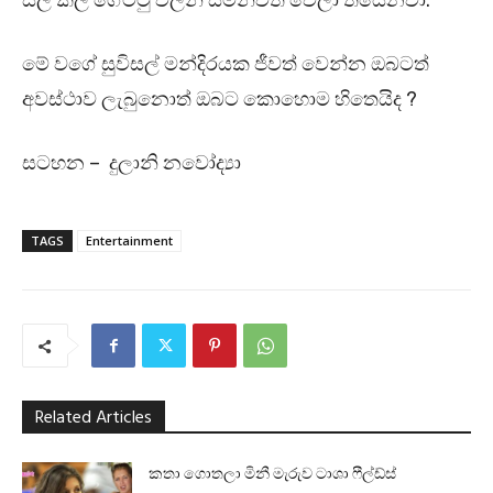
සීල් කල ගේට්ටු වලින් සමන්විත වෙලා තියෙනවා.
මේ වගේ සුවිසල් මන්දිරයක ජීවත් වෙන්න ඔබටත්
අවස්ථාව ලැබුනොත් ඔබට කොහොම හිතෙයිද ?
සටහන – දුලානි නවෝද්‍යා
TAGS
Entertainment
Related Articles
කතා ගොතලා මිනී මැරුව ටාශා ෆීල්ඩ්ස්