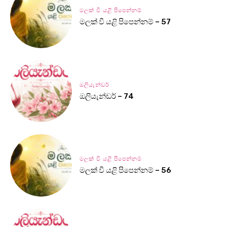
මලක් වී යළි පිපෙන්නම්
මලක් වී යළි පිපෙන්නම් – 57
ඔලියැන්ඩර්
ඔලියැන්ඩර් – 74
මලක් වී යළි පිපෙන්නම්
මලක් වී යළි පිපෙන්නම් – 56