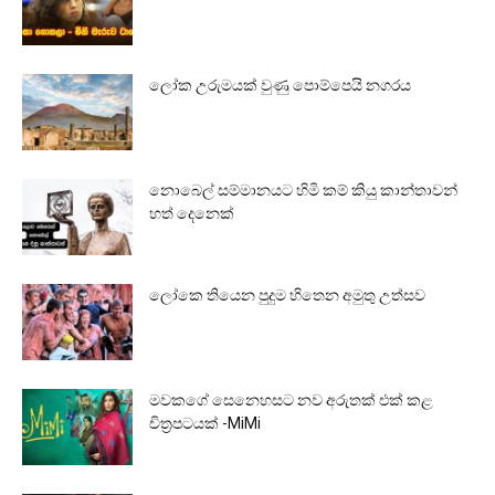
ලෝක උරුමයක් වුණු පොම්පෙයි නගරය
නොබෙල් සම්මානයට හිමි කම් කියු කාන්තාවන්
හත් දෙනෙක්
ලෝකෙ තියෙන පුදුම හිතෙන අමුතු උත්සව
මවකගේ සෙනෙහසට නව අරුතක් එක් කළ
චිත්‍රපටයක් -MiMi