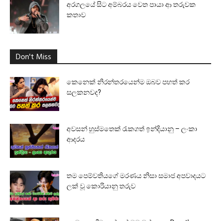
අරගලයේ සිට අම්බරය වෙත පායා ආ තරුවක
කතාව
Don't Miss
කෙනෙක් නිරන්තරයෙන්ම ඔබව පහත් කර
සලකනවද?
අවසන් හුස්මතෙක් රැකගත් ඉන්දියානු – ලංකා
ආදරය
තම පෙම්වතියගේ මරණය නිසා සමාජ අපවාදයට
ලක් වූ කොරියානු තරුව