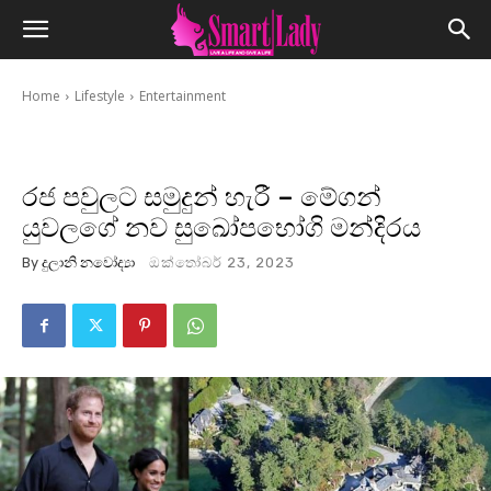
Home
Lifestyle
Entertainment
රජ පවුලට සමුදුන් හැරී – මේගන්
යුවලගේ නව සුඛෝපභෝගි මන්දිරය
By
දුලානි නවෝද්‍යා
ඔක්තෝබර් 23, 2023