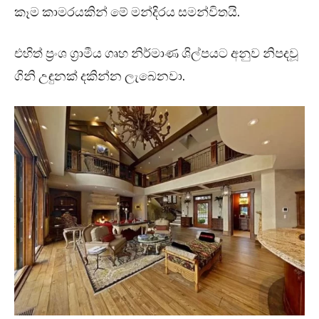
කෑම කාමරයකින් මේ මන්දිරය සමන්විතයි.
එහිත් ප්‍රංශ ග්‍රාමීය ගෘහ නිර්මාණ ශිල්පයට අනුව නිපදවූ
ගිනි උඳුනක් දකින්න ලැබෙනවා.