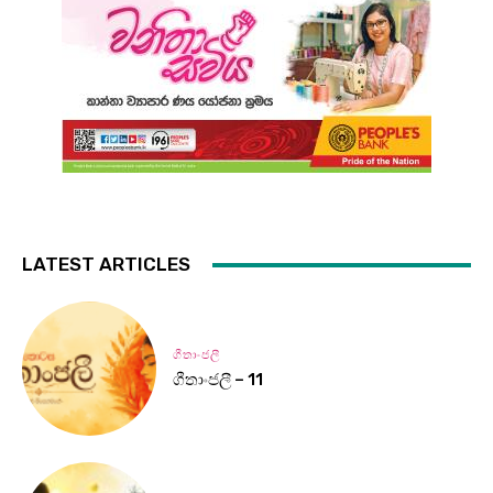
LATEST ARTICLES
ගීතාංජලී
ගීතාංජලී – 11