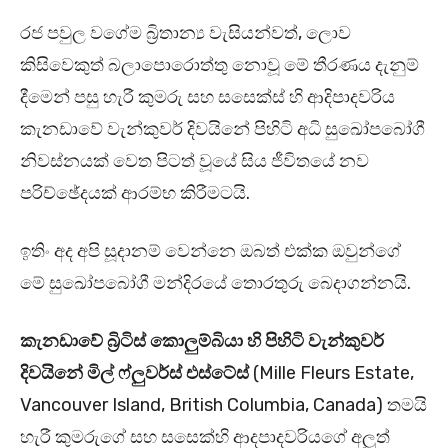
රජ පවුල වගේම බ්‍රිතාන්‍ය වැසියන්වත්, ලොව
කිසිවෙකුත් බලාපොරොත්තු නොවූ මේ තීරණය දැනුම්
දීමෙන් පසු හැරී කුමරු සහ සසෙක්ස් හි ආදිපාදවරිය
කැනඩාවේ වැන්කුවර් දිවයිනේ පිහිටි අධි සුඛෝපබෝගී
නිවස්නයක් වෙත පිටත් වූයේ සිය ජීවිතයේ නව
පරිච්ඡේදයක් ආරම්භ කිරීමටයි.
ඉතිං අද අපි සූදානම් වෙන්නෙ ඔබත් එක්ක ඔවුන්ගේ
මේ සුඛෝපබෝගී මන්දිරයේ තොරතුරු බෙදාගන්නයි.
කැනඩාවේ බ්‍රිටිස් කොලුම්බියා හි පිහිටි වැන්කුවර්
දිවයිනේ මිල් ෆ්ලුවර්ස් එස්ටේස්
(Mille Fleurs Estate,
Vancouver Island, British Columbia, Canada) තමයි
හැරී කුමරුගේ සහ සසෙක්හි ආදපාදවරියගේ අලුත්