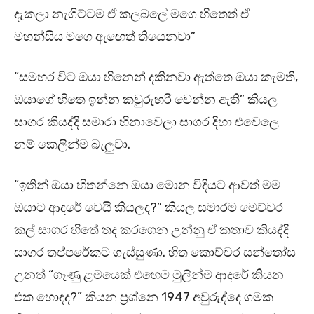
දැකලා නැගිට්ටම ඒ කලබලේ මගෙ හිතෙත් ඒ
මහන්සිය මගෙ ඇඟෙත් තියෙනවා”
“සමහර විට ඔයා හීනෙන් දකිනවා ඇත්තෙ ඔයා කැමති,
ඔයාගේ හිතෙ ඉන්න කවුරුහරි වෙන්න ඇති” කියල
සාගර කියද්දි සමාරා හිනාවෙලා සාගර දිහා එවෙලෙ
නම් කෙලින්ම බැලුවා.
“ඉතින් ඔයා හිතන්නෙ ඔයා මොන විදියට ආවත් මම
ඔයාට ආදරේ වෙයි කියලද?” කියල සමාරම මෙච්චර
කල් සාගර හිතේ තද කරගෙන උන්නු ඒ කතාව කියද්දි
සාගර තප්පරේකට ගැස්සුණා. හිත කොච්චර සන්තෝස
උනත් “ගෑණු ළමයෙක් එහෙම මුලින්ම ආදරේ කියන
එක හොඳද?” කියන ප්‍රශ්නෙ 1947 අවුරුද්දෙ ගමක