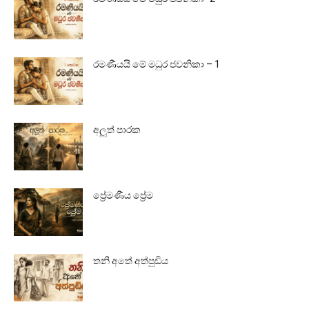
රමණීයයි මේ මධුර ජවනිකා – 1
අලුත් පාරක
ප්‍රේමණීය ප්‍රේම
තනි අතේ අත්පුඩිය