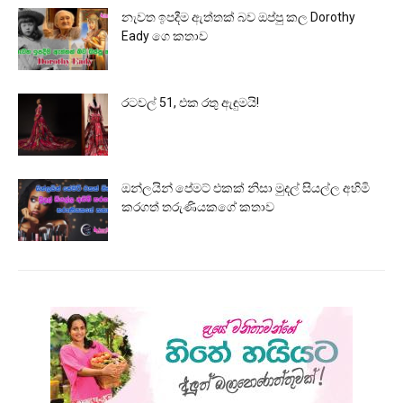
නැවත ඉපදීම ඇත්තක් බව ඔප්පු කල Dorothy
Eady ගෙ කතාව
රටවල් 51, එක රතු ඇඳුමයි!
ඔන්ලයින් පේමට් එකක් නිසා මුදල් සියල්ල අහිමි
කරගත් තරුණියකගේ කතාව