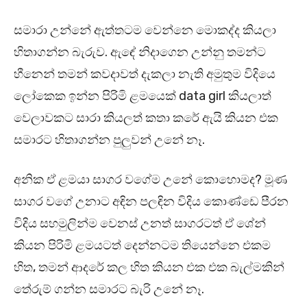
සමාරා උන්නේ ඇත්තටම වෙන්නෙ මොකද්ද කියලා
හිතාගන්න බැරුව. ඇඳේ නිදාගෙන උන්නු තමන්ට
හීනෙන් තමන් කවදාවත් දැකලා නැති අමුතුම විදියෙ
ලෝකෙක ඉන්න පිරිමි ළමයෙක් data girl කියලාත්
වෙලාවකට සාරා කියලත් කතා කරේ ඇයි කියන එක
සමාරට හිතාගන්න පුලුවන් උනේ නෑ.
අනික ඒ ළමයා සාගර වගේම උනේ කොහොමද? මූණ
සාගර වගේ උනාට අඳින පලඳින විදිය කොණ්ඩෙ පීරන
විදිය සහමුලින්ම වෙනස් උනත් සාගරටත් ඒ ශේන්
කියන පිරිමි ළමයටත් දෙන්නටම තියෙන්නෙ එකම
හිත, තමන් ආදරේ කල හිත කියන එක එක බැල්මකින්
තේරුම් ගන්න සමාරට බැරි උනේ නෑ.