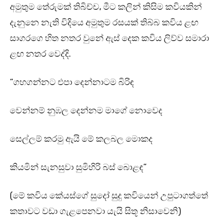
අමුතුම තේරුමක් තිබිච්ච, මීට කලින් කිසිම කවියකින්
දැනුනෙ නැති විදියෙ අමුතුම රසයක් තිබ්බ කවිය ළඟ
සාගරගෙ හිත නතර වුනේ ඇස් දෙක කවිය ලිව්ව සමාරා
ළඟ නතර වෙද්දි.
“ගහගන්නට එපා දෙන්නාටම බිරිඳ
වෙන්නම් නුඹල දෙන්නම මාගේ නොවෙද
සෙල්ලම් කරමු ඇයි මේ කලබල මොකද
කියමින් සැනසුවා සුමිහිරි බස් බොළඳ”
(මේ කවිය කේයස්ගේ සුදෝ සුදු කවියෙන් උපුටාගත්තේ
කතාවට වඩා ගැළපෙනවා යැයි සිතූ නිසාවෙනි)