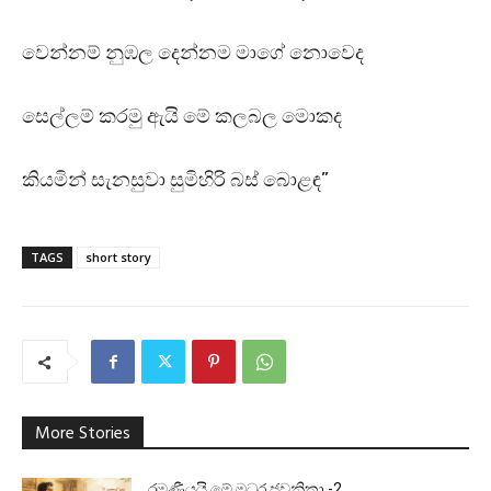
වෙන්නම් නුඹල දෙන්නම මාගේ නොවෙද
සෙල්ලම් කරමු ඇයි මේ කලබල මොකද
කියමින් සැනසුවා සුමිහිරි බස් බොළඳ”
TAGS
short story
More Stories
රමණීයයි මේ මධුර ජවනිකා -2