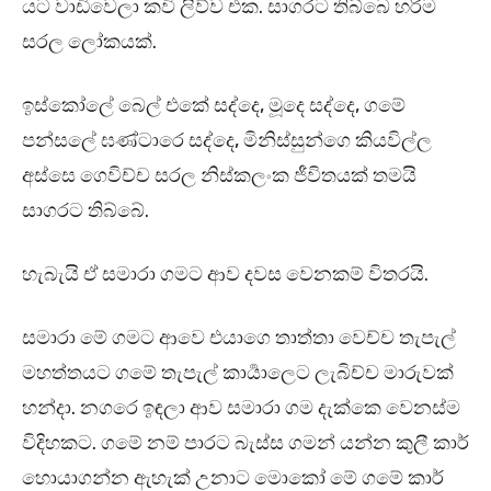
යට වාඩිවෙලා කවි ලිව්ව එක. සාගරට තිබ්බෙ හරිම
සරල ලෝකයක්.
ඉස්කෝලේ බෙල් එකේ සද්දෙ, මූදෙ සද්දෙ, ගමේ
පන්සලේ ඝණ්ටාරෙ සද්දෙ, මිනිස්සුන්ගෙ කියවිල්ල
අස්සෙ ගෙවිච්ච සරල නිස්කලංක ජීවිතයක් තමයි
සාගරට තිබ්බේ.
හැබැයි ඒ සමාරා ගමට ආව දවස වෙනකම් විතරයි.
සමාරා මේ ගමට ආවෙ එයාගෙ තාත්තා වෙච්ච තැපැල්
මහත්තයට ගමේ තැපැල් කාර්‍යාලෙට ලැබිච්ච මාරුවක්
හන්දා. නගරෙ ඉඳලා ආව සමාරා ගම දැක්කෙ වෙනස්ම
විදිහකට. ගමේ නම් පාරට බැස්ස ගමන් යන්න කුලී කාර්
හොයාගන්න ඇහැක් උනාට මොකෝ මේ ගමේ කාර්