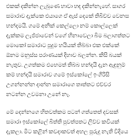
එකක් දකින්න ලැබුණෙ හාවා හඳ දකින්නැහේ. සාගර
සමාරාව දැක්කෙ එයාගෙ ඒ ඇස් දෙකේ තිබිච්ච වෙනස
හන්දමයි. ගමේ අනික් කෙල්ලො නම් කොල්ලෙක්
දැක්කම ලැජ්ජාවෙන් වගේ හිනාවෙලා බිම බලාගත්තට
මොකෝ සමාරාට පුදුම හයියක් තිබ්බා එක එක්කේ
ඕනම මනුස්ස පරාණයක් දිහාව බලන්න. කිසි බයක්
නැතුව. උගත්කම එහෙමත් තිබ්බ හන්දයි දැන ඇඳුනුම්
කම් හන්දයි සමාරාව ගමේ ඉස්කෝලේ ඉංගිරිසි
උගන්නන්න දාන්න සමාරාගෙ තාත්තට එච්චර
නටන්න උවමනා උනේ නෑ.
මේ දෙන්නගෙ හිතවත්කම පටන් ගත්තෙත් දවසක්
සමාරා ඉස්කෝලේ බිත්ති පුවත්පතට ලිව්ව කවියක්
දැකලා. මීට කළින් කවදාකවත් අහල පුරුදු නැති විදියෙ