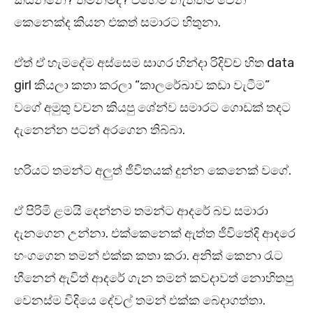
කියන්නේ? තමන්මද? එහෙම නැත්තම් වෙන
කෙනෙක්ද කියන එකත් සමාරට හිතුනා.
ඒත් ඒ හැමදේම අස්සෙම සාගර හින්දා රිදිච්ච හිත data
girl කියලා කතා කරලා “කාලරේඛාව කඩා වැටීම”
වගේ අමුතු වචන කියපු ශේන්ව සමාරට ගොඩක් තදට
දැනෙන්න පටන් අරගෙන තිබ්බා.
හරියට තමන්ට අලුත් ජීවිතයක් දුන්න කෙනෙක් වගේ.
ඒ පිරිමි ළමයි දෙන්නම තමන්ට ආදරේ බව සමාරා
දැනගෙන උන්නා. එක්කෙනෙක් ඇත්ත ජීවිතේදි ආදරෙ
හංගගෙන තමන් එක්ක කතා කරා. අනික් කෙනා රැට
හීනෙන් ඇවිත් ආදරේ ගැන තමන් කවදාවත් නොහිතපු
වෙනස්ම විදියෙ දේවල් තමන් එක්ක බෙදාගත්තා.