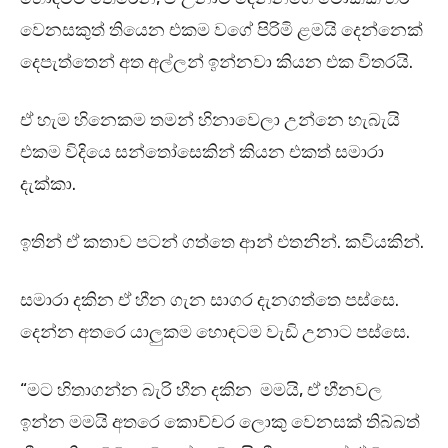
වෙනසකුත් තියෙන එකම වගේ පිරිමි ළමයි දෙන්නෙක්
දෙපැත්තෙන් අත අල්ලන් ඉන්නවා කියන එක විතරයි.
ඒ හැම හිනෙකම තමන් හිනාවෙලා උන්නෙ හැබැයි
එකම විදියෙ සන්තෝසෙකින් කියන එකත් සමාරා
දැක්කා.
ඉතින් ඒ කතාව පටන් ගත්තෙ ආන් එතනින්. කවියකින්.
සමාරා දකින ඒ හීන ගැන සාගර දැනගත්තෙ පස්සෙ.
දෙන්න අතරෙ යාලුකම හොඳටම වැඩි උනාට පස්සෙ.
“මට හිතාගන්න බැරි හීන දකින මමයි, ඒ හීනවල
ඉන්න මමයි අතරෙ කොච්චර ලොකු වෙනසක් තිබ්බත්