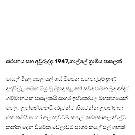
ස්ථානය සහ අවුරුද්ද: 1947,ගාල්ලේ ග්‍රාමීය පාසලක්
පාසල් මිදුල අසල සල් ගස් පිපෙන සහ නැවුම් හුණු
දුහුවිල්ල සමඟ මිශ්‍ර වූ මුහුදු සුළඟේ සුවඳ හමන මූද අද්දර
ගම්මානයක පාසලකයි සාගර ඉස්කෝලෙ මහත්තයෙක්
වෙලා උන්නේ.පොඩි දරුවන්ට කියවන්න උගන්නන
එක තමයි සාගර ලොකුවටම කලේ. ඉස්කෝලෙ දවල්ට
කන්න දෙන විවේක වෙලාවට සාගර කලේ සල් ගහක්