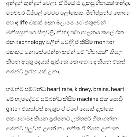
අන්දුන් කුන්දුන් වෙලා. ඒ ඊයේ රෑ දැකපු හීනයක් හන්දා.
මෙච්චර ඩිජිටල් වෙච්ච ලෝකෙක, මිනිස්සුන්ට හොඳම
හොඳ life එකක් දෙන බලාපොරොත්තුවෙන්
මිනිස්සුන්ගෙ සිතුවිලි, නින්ද පවා පාලනය කලේ එක
එක technology වලින් වෙද්දි ඒ කිසිම monitor
එකකට නොතේරෙන්න තමන් මේ “හීනයක්” කියල
කියන අමුතු දෙයක් දැක්කෙ කොහොමද කියන එකත්
ශේන්ට ප්‍රශ්නයක් උනා.
තමන්ට සම්බන්ධ heart rate, kidney, brains, heart
මේ හැමදේටම සම්බන්ධ කිසිම machine එක පොඩි
glitch එකක්වත් නැතුව ඒ වගේ දෙයක් දැක්කෙ
කොහොමද කියන ප්‍රශ්නෙට උත්තරේ හිතාගන්න
ශේන්ට පුලුවන් උනේ නෑ. අනික ඒ හීනෙ උන්නෙ