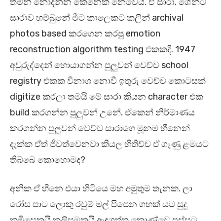
තමන් නොදන්න කෙනෙක් නෙවෙයි. ඒ සාරා. ශේන්ට
සාරාව හම්බුනේ මීට කාලෙකට කලින් archival
photos based කරගෙන කරපු emotion
reconstruction algorithm testing එකකදි. 1947
අවුරුද්දෙන් හොයාගන්න පුලුවන් වෙච්ච school
registry එකක විනාශ නොවී ඉතුරු වෙච්ච කොටසක්
digitize කරලා තමයි මේ සාරා කියන character එක
build කරගන්න පුලුවන් උනේ. ඒකෙන් නිර්මාණය
කරගන්න පුලුවන් වෙච්ච සාරාගෙ මූනම හීනෙන්
දැක්ක ඒත් ජීවත්වෙනවා කියල හිතිච්ච ඒ ගෑණු ළමයට
තිබ්බෙ කොහොමද?
අනික ඒ හීනෙ එයා හිටියෙ මහ අමුතුම තැනක. ලා
රෝස පාට ලොකු රවුම් මල් පිපෙන ගහක් යට සුදු
කමිසෙකුයි කලිසමකුයි ඇඳගත්ත කොණ්ඩෙ පස්සට