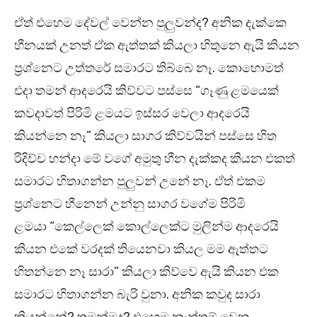
ඒත් එහෙම දේවල් වෙන්න පුලුවන්ද? අනික දැක්කෙ
හීනයක් උනත් ඒක ඇත්තක් කියලා හිතුනෙ ඇයි කියන
ප්‍රශ්නෙට උත්තරේ සමාරට තිබ්බෙ නෑ. කොහොමත්
එදා තමන් ආදරෙයි කිව්වට පස්සෙ “ගෑණු ළමයෙක්
කවදාවත් පිරිමි ළමයට ඉස්සර වෙලා ආදරෙයි
කියන්නෙ නෑ” කියලා සාගර කිව්වයින් පස්සෙ හිත
රිදිච්ච හන්දා මේ වගේ අමුතු හීන දැක්කද කියන එකත්
සමාරට හිතාගන්න පුලුවන් උනේ නෑ. ඒත් එකම
ප්‍රශ්නෙට හීනෙන් උන්නු සාගර වගේම පිරිමි
ළමයා “කෙල්ලෙක් කොල්ලෙක්ට මුලින්ම ආදරෙයි
කියන එකේ වරදක් තියෙනවා කියල මම ඇත්තට
හිතන්නෙ නෑ සාරා” කියලා කිව්වෙ ඇයි කියන එක
සමාරට හිතාගන්න බැරි වුනා. අනික කවුද සාරා