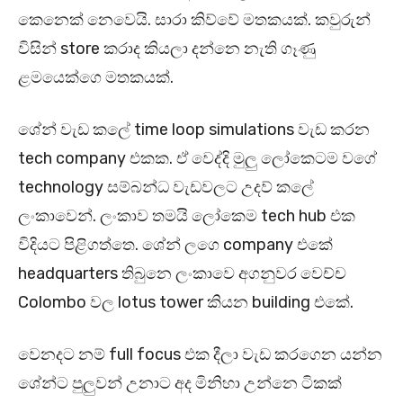
කෙනෙක් නෙවෙයි. සාරා කිව්වේ මතකයක්. කවුරුන්
විසින් store කරාද කියලා දන්නෙ නැති ගෑණු
ළමයෙක්ගෙ මතකයක්.
ශේන් වැඩ කලේ time loop simulations වැඩ කරන
tech company එකක. ඒ වෙද්දි මුලු ලෝකෙටම වගේ
technology සම්බන්ධ වැඩවලට උදව් කලේ
ලංකාවෙන්. ලංකාව තමයි ලෝකෙම tech hub එක
විදියට පිළිගත්තෙ. ශේන් ලගෙ company එකේ
headquarters තිබුනෙ ලංකාවෙ අගනුවර වෙච්ච
Colombo වල lotus tower කියන building එකේ.
වෙනදට නම් full focus එක දීලා වැඩ කරගෙන යන්න
ශේන්ට පුලුවන් උනාට අද මිනිහා උන්නෙ ටිකක්