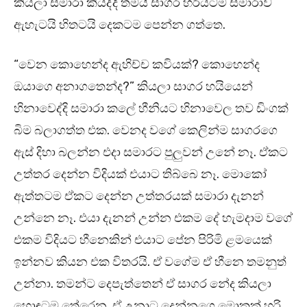
කියලා සමාරා කියද්දි තමයි සාගර හරියටම සමාරාව
ඇහැටයි හිතටයි දෙකටම පෙන්න ගත්තෙ.
“වෙන කොහෙන්ද ඇහිච්ච කවියක්? කොහෙන්ද
ඔයාගෙ අනාගතෙන්ද?” කියලා සාගර හයියෙන්
හිනාවෙද්දි සමාරා කලේ හීනියට හිනාවෙල තව ඩිංගක්
බිම බලාගත්ත එක. වෙනද වගේ කෙලින්ම සාගරගෙ
ඇස් දිහා බලන්න එදා සමාරට පුලුවන් උනේ නෑ. ඒකට
උත්තර දෙන්න විදියක් එයාට තිබ්බෙ නෑ. මොකෝ
ඇත්තටම ඒකට දෙන්න උත්තරයක් සමාරා දැනන්
උන්නෙ නෑ. එයා දැනන් උන්න එකම දේ හැමදාම වගේ
එකම විදියට හීනෙකින් එයාට පේන පිරිමි ළමයෙක්
ඉන්නව කියන එක විතරයි. ඒ වගේම ඒ හීනෙ තමනුත්
උන්නා. තමන්ට දෙපැත්තෙන් ඒ සාගර නේද කියලා
හොඳටම තේරෙන, ඒ උනාට දෙන්නගෙ මොකක් හරි