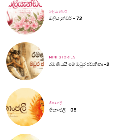
ඔලියැන්ඩර්
ඔලියැන්ඩර් – 72
MINI STORIES
රමණීයයි මේ මධුර ජවනිකා -2
ගීතාංජලී
ගීතාංජලී – 08