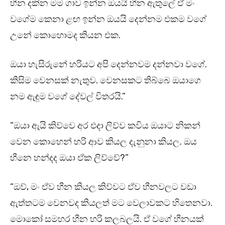
හීන දකින මම ගාව ඉන්න ඔයයි හීන ඇතුලේ ඒ මං
වගේම කෙනා ළඟ ඉන්න ඔයයි දෙන්නම එකම වගේ
උනේ කොහොමද කියන එක.
ඔයා හැසිරුනේ හරියට අපි දෙන්නවම දන්නවා වගේ.
කිසිම වෙනසක් නැතුව. වෙනසකට තිබ්බෙ ඔයාගෙ
නම ඇඳුම වගේ දේවල් විතරයි.”
“ඔයා ඇයි කිව්වෙ අර එදා ලිව්ව කවිය ඔයාට නිකන්
වෙන කොහෙන් හරි ආව කියල දැනුනා කියල. ඔය
හීනෙ හන්දද ඔයා ඒක ලිව්වේ?”
“ඔව්, මං ඒව හීන කියල කිව්වට ඒව හීනවලට වඩා
ඇත්තටම වෙනවද කියලත් මට වෙලාවකට හිතෙනවා.
මොකෝ සමහර හීන හරි කලබලයි. ඒ වගේ හීනයක්