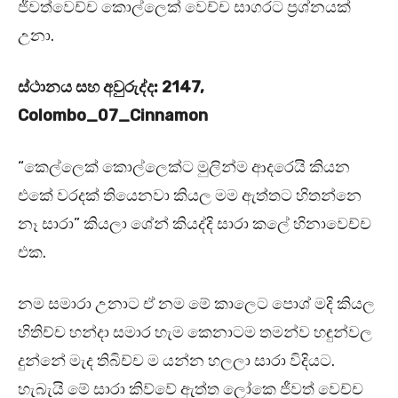
ජීවත්වෙච්ච කොල්ලෙක් වෙච්ච සාගරට ප්‍රශ්නයක්
උනා.
ස්ථානය සහ අවුරුද්ද: 2147,
Colombo_07_Cinnamon
“කෙල්ලෙක් කොල්ලෙක්ට මුලින්ම ආදරෙයි කියන
එකේ වරදක් තියෙනවා කියල මම ඇත්තට හිතන්නෙ
නෑ සාරා” කියලා ශේන් කියද්දි සාරා කලේ හිනාවෙච්ච
එක.
නම සමාරා උනාට ඒ නම මේ කාලෙට පොශ් මදි කියල
හිතිච්ච හන්දා සමාර හැම කෙනාටම තමන්ව හඳුන්වල
දුන්නේ මැද තිබිච්ච ම යන්න හලලා සාරා විදියට.
හැබැයි මේ සාරා කිව්වේ ඇත්ත ලෝකෙ ජීවත් වෙච්ච