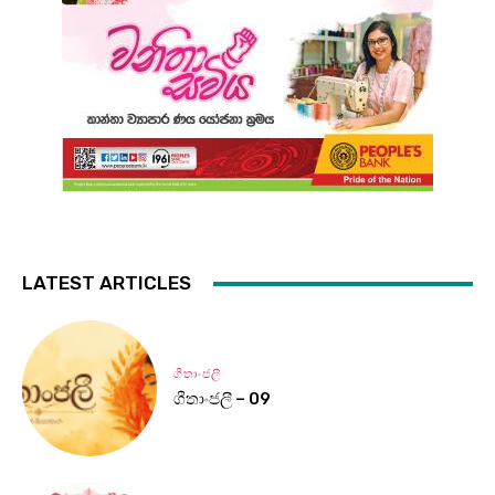
LATEST ARTICLES
ගීතාංජලී
ගීතාංජලී – 09