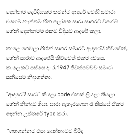
දෙන්නම දෙවිදියකට තමන්ට ආදරේ වෙද්දි සමාරා
එහෙම නැත්තම් හීන ලෝකෙ සාරා සාගරට වගේම
ශේන් දෙන්නටම එකම විදියට ආදරේ කලා.
කාලෙ ගෙවිලා ගිහින් සාගර සමාරට ආදරෙයි කිව්වෙත්,
ශේන් සාරාට ආදරෙයි කිව්වෙත් එකම දවසෙ.
කාලෙකට පස්සෙ දා රෑ 1947 ජීවත්වෙච්ච සමාරා
සනීපෙට නිදාගත්තා.
“ආදරෙයි සාරා” කියලා code එකක් ලියලා තියලා
ශේන් නින්දට ගියා. සාරා ඇහැරගෙන රෑ තිස්සේ ඒකට
දෙන්න උත්තරේ type කරා.
“ගහගන්නට එපා දෙන්නාටම බිරිඳ