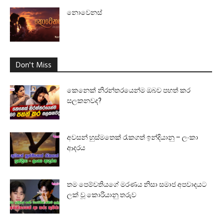
නොවෙනස්
Don't Miss
කෙනෙක් නිරන්තරයෙන්ම ඔබව පහත් කර
සලකනවද?
අවසන් හුස්මතෙක් රැකගත් ඉන්දියානු – ලංකා
ආදරය
තම පෙම්වතියගේ මරණය නිසා සමාජ අපවාදයට
ලක් වූ කොරියානු තරුව