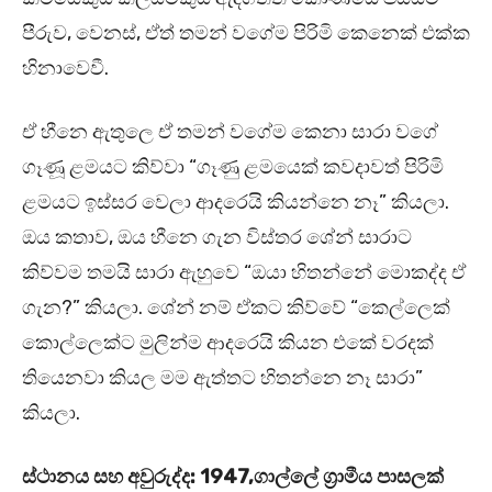
පීරුව, වෙනස්, ඒත් තමන් වගේම පිරිමි කෙනෙක් එක්ක
හිනාවෙවී.
ඒ හීනෙ ඇතුලෙ ඒ තමන් වගේම කෙනා සාරා වගේ
ගෑණූ ළමයට කිව්වා “ගෑණු ළමයෙක් කවදාවත් පිරිමි
ළමයට ඉස්සර වෙලා ආදරෙයි කියන්නෙ නෑ” කියලා.
ඔය කතාව, ඔය හීනෙ ගැන විස්තර ශේන් සාරාට
කිව්වම තමයි සාරා ඇහුවෙ “ඔයා හිතන්නේ මොකද්ද ඒ
ගැන?” කියලා. ශේන් නම් ඒකට කිව්වේ “කෙල්ලෙක්
කොල්ලෙක්ට මුලින්ම ආදරෙයි කියන එකේ වරදක්
තියෙනවා කියල මම ඇත්තට හිතන්නෙ නෑ සාරා”
කියලා.
ස්ථානය සහ අවුරුද්ද: 1947,ගාල්ලේ ග්‍රාමීය පාසලක්