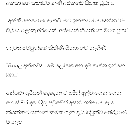
අක්කා ගේ කතාවට නංගී ද එකඟව සිනහ වූවා ය.
“අක්කි නෙවේ මං ආන්ටි. මට ඉන්නව ඔය දෙන්නටම
වැඩිය ලොකු අයියෙක්. අයියෙක් කියන්නෙ මගෙ පුතා”
නැවත ද ඔවුන්ගේ කිකිණි සිනහ හඬ නැගිණි.
“ඔයාල දන්නවද… මේ ලෝකෙ හොඳම තාත්ත ඉන්නෙ
මට…”
අන්තරා දැරියන් දෙදෙනා ව බඳින් අල්වාගෙන ගෙන
ගොස් බරාඳයේ දිගු පුටුවෙහි අසුන් ගත්තා ය. ඇය
කියන්නට යන්නේ කුමක් ගැන දැයි ඔවුන්ට තේරුණේ
ම නැත.