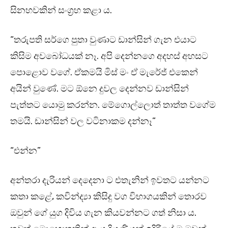
සිනහවකින් සංග්‍රහ කළා ය.
“තරුපති සර්ගෙ පුතා වුණාට ඩාන්සින් ගැන එයාට
කිසිම අවබෝධයක් නෑ. අපි දෙන්නගෙ අදහස් අහසට
පොළොව වගේ. ඒකමයි මිස් මං ඒ මැරේජ් එකෙන්
අයින් වුණේ. මට ඕනෙ දුවල දෙන්නව ඩාන්සින්
පැත්තට යොමු කරන්න. මේගොල්ලොත් තාත්ත වගේම
තමයි. ඩාන්සින් වල වටිනාකම දන්නෑ”
“එන්න”
අන්තරා දැරියන් දෙදෙනා ට එතැනින් ඉවතට යන්නට
කතා කළේ, කවින්ද්‍යා කිසිදු වග විභාගයකින් තොරව
ඔවුන් ගේ යුග දිවිය ගැන කියවන්නට ගත් නිසා ය.