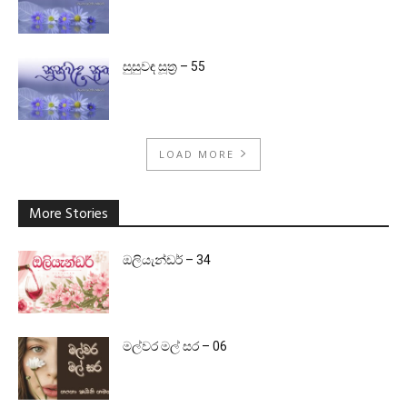
සුසුවඳ සූත්‍ර – 55
LOAD MORE
More Stories
ඔලියැන්ඩර් – 34
මල්වර මල් සර – 06