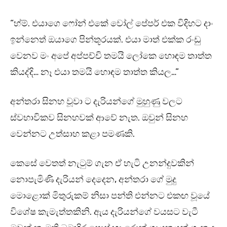
“හ්ම්. එයාගෙ ෆෝන් එකේ වෝල් පේපර් එක විදිහට දාං
ඉන්නෙත් ඔයාගෙ පින්තූරයක්. එයා මාත් එක්ක රංඩු
වෙනව මං අපේ අප්පච්චි තමයි ලෝකෙ හොඳම තාත්ත
කියද්දි… නෑ එයා තමයි හොඳම තාත්ත කියල…”
අන්තරා සිනහ වූවා ට දැරියන්ගේ මුහුණු වලට
ස්වභාවිකව සිනහවක් ආවේ නැත. ඔවුන් සිනහ
වෙන්නට උත්සාහ කළා පමණකි.
කෙසේ වෙතත් නැටුම් ගැන ඒ හැටි උනන්දුවකින්
නොපැමිණි දැරියන් දෙදෙන, අන්තරා ගේ මුදු
මොළොක් මිතුරුකම් නිසා පන්ති එන්නට එකඟ වූයේ
විශේෂ කැමැත්තකිනි. ඇය දැරියන්ගේ වයසට වැටී