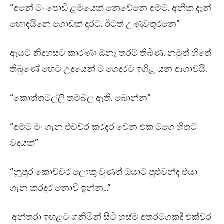
“අනේ මං පොඩි ළමයෙක් නෙවේනෙ අම්ම. අනික දැන්
හොඳයිනෙ ගොඩක් දුරට. ඊටත් උණුවතුරනෙ”
ඇයට නිදහසට කාරණා ඕනෑ තරම් තිබිණ. නමුත් හිතේ
තිබුණේ හෙට උදයෙන් ම ගෙදරට ඉගිළ යන ආශාවයි.
“කොත්තමල්ලි තම්බල ඇති. බොන්න”
“අම්ම මං ගැන එච්චර කරදර වෙන එක මගෙ හිතට
වදයක්”
“නූපුර කොච්චර ලොකු වුණත් ඔයාට පුළුවන්ද එයා
ගැන කරදර නොවී ඉන්න…”
අන්තරා ඉහළට ගනිමින් සිටි හුස්ම අතරමගකදී එක්වර