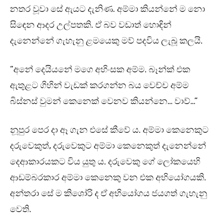
නතර වූවා සේ ඇයට දැනිණ. අම්මා කියන්නේ ම නො
සිඳෙන ආදර උල්පතකි. ඒ බව වඩාත් හොඳින්
දැනෙන්නේ ගැහැනු ළමයෙකු මව් පදවිය ලැබූ කලයි.
“අනේ දෙයියනේ මගෙ අහිංසක අම්ම. බෑන්ක් එක
ඇතුළට ගිහින් වැඩක් කරගන්න බය වෙච්ච අම්ම
බිස්නස් වුමන් කෙනෙක් වෙනව කියන්නෙ… වාව්…”
නූපුර පෙර දා ඈ ගැන එසේ කීවේ ය. අම්මා කෙනෙකුට
දරුවෙකුත්, දරුවෙකුට අම්මා කෙනෙකුත් දැනෙන්නේ
දෙආකාරයකට විය යුතු ය. දරුවෙකු ගේ ලෝකයෙහි
ආඩම්බරකාර අම්මා කෙනෙකු වන එක අභියෝගයකි.
අන්තරා සේ ම කිශෝරි ද ඒ අභියෝගය ජයගත් ගැහැනු
වෙති.