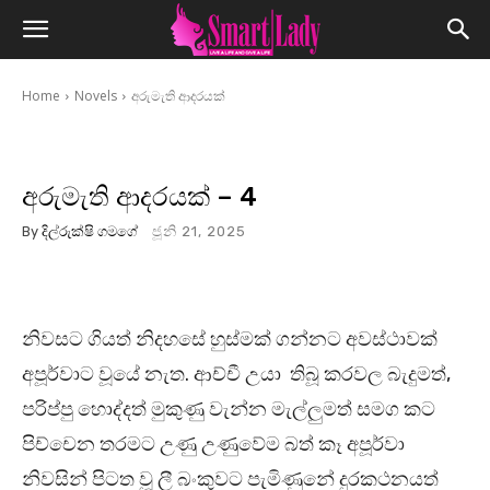
Home
Novels
අරුමැති ආදරයක්
අරුමැති ආදරයක් – 4
By
දිල්රුක්ෂි ගමගේ
ජූනි 21, 2025
නිවසට ගියත් නිදහසේ හුස්මක් ගන්නට අවස්ථාවක්
අපූර්වාට වූයේ නැත. ආච්චී උයා තිබූ කරවල බැදුමත්,
පරිප්පු හොද්දත් මුකුණු වැන්න මැල්ලුමත් සමග කට
පිච්චෙන තරමට උණු උණුවේම බත් කෑ අපූර්වා
නිවසින් පිටත වූ ලී බංකුවට පැමිණුනේ දුරකථනයත්