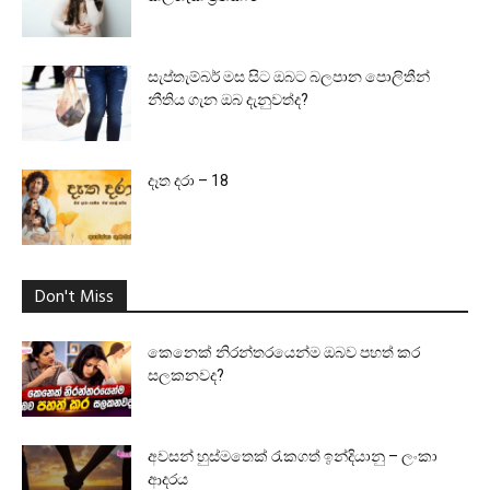
සැප්තැම්බර් මස සිට ඔබට බලපාන පොලිතීන්
නීතිය ගැන ඔබ දැනුවත්ද?
දෑත දරා – 18
Don't Miss
කෙනෙක් නිරන්තරයෙන්ම ඔබව පහත් කර
සලකනවද?
අවසන් හුස්මතෙක් රැකගත් ඉන්දියානු – ලංකා
ආදරය