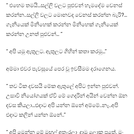
“ එහෙම තමයි…සල්ලි වලට පුළුවන් හැමදේම වෙනස්
කරන්න..සල්ලි වලට මොනවද වෙනස් කරන්න බැරි?…
ගෑනියෙක් මිනිහෙක් කරන්න මිනිහෙක් ගෑනියෙක්
කරන්න උනත් පුළුවන්… “
“ අපි යමු ඇතුලට. ඇතුලට ගිහින් කතා කරමු…”
අම්මා එවර පැවසූයේ පෙර වූ ඉවසීමම දරාගෙනය.
“ තව ටික දවසයි මේක ඇතුලේ අපිට ඉන්න පුළුවන්.
උසාවි නියෝගයක් ඒවි මේ ගෙදරින් අයින් වෙන්න ඕන
දවස කියලා…එදාට අපි යන්න ඕනේ අම්මේ..නෑ..අපි
එදාට කලින් යන්න ඕනේ..”
“ අපි මෙන්න මේ මඟුල් අතෑරලා දාමු ලොකු පුතේ. මං