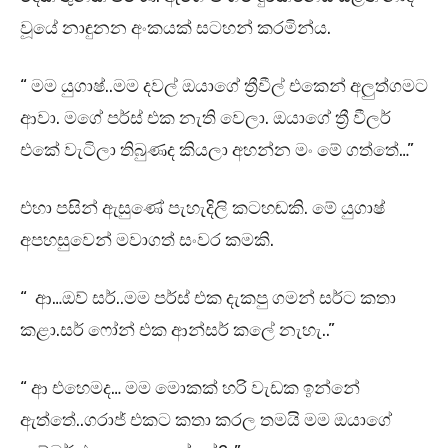
වූයේ නාඳුනන අංකයක් සටහන් කරමින්ය.
“ මම යුගාෂ්..මම දවල් ඔයාගේ ත්‍රීවීල් එකෙන් අලුත්ගමට
ආවා. මගේ පර්ස් එක නැති වෙලා. ඔයාගේ ත්‍රී වීලර්
එකේ වැටිලා තිබුණද කියලා අහන්න මං මේ ගත්තේ…”
එහා පසින් ඇසුණේ පැහැදිලි කටහඬකි. මේ යුගාෂ්
අපහසුවෙන් මවාගත් සංවර කමකි.
“ ආ…ඔව් සර්..මම පර්ස් එක දැකපු ගමන් සර්ට කතා
කළා.සර් ෆෝන් එක ආන්සර් කලේ නැහැ..”
“ ආ එහෙමද… මම මොකක් හරි වැඩක ඉන්නේ
ඇත්තේ..ගරාජ් එකට කතා කරල තමයි මම ඔයාගේ