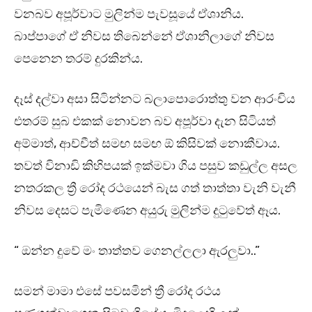
වනබව අපූර්වාට මුලින්ම පැවසූයේ ඒශානිය.
බාප්පාගේ ඒ නිවස තිබෙන්නේ ඒශානිලාගේ නිවස
පෙනෙන තරම් දුරකින්ය.
දෑස් දල්වා අසා සිටින්නට බලාපොරොත්තු වන ආරංචිය
එතරම් සුබ එකක් නොවන බව අපූර්වා දැන සිටියත්
අම්මාත්, ආච්චීත් සමඟ සමඟ ඕ කිසිවක් නොකීවාය.
තවත් විනාඩි කිහිපයක් ඉක්මවා ගිය පසුව කඩුල්ල අසල
නතරකල ත්‍රී රෝද රථයෙන් බැස ගත් තාත්තා වැනි වැනී
නිවස දෙසට පැමිණෙන අයුරු මුලින්ම දුටුවේත් ඈය.
“ ඔන්න දුවේ මං තාත්තව ගෙනල්ලලා ඇරලුවා..”
සමන් මාමා එසේ පවසමින් ත්‍රී රෝද රථය