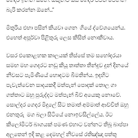
ගෙදර ඉන්න ඕනේ. ඕකුන්ට ඔය ගෙදර ජීවත් වෙන්න
බැරි කරන්න ඕනේ…”
මිතුරිය එහා පසින් කියවා ගෙන ගියේ ද්වේශයෙන්ය.
එහෙත් අපූර්වා පිළිතුරු ලෙස කිසිත් නොකීවාය.
වසර එකොළහක කාලයක් තිස්සේ තම සහෝදරයා
සමඟ මහ ගෙදරට නඩු කියූ තාත්තා තීන්දුව දුන් දිනයේ
නිවසට පැමිණියේ හොඳටම බීමතින්ය. ඉඳහිට
පැවැත්වෙන සාදයකදී මත්පැන් පොදක් තොල ගා
ගත්තාට ඔහු පුරුද්දට මත්පැන් බිව් අයෙකු නොවේ.
සොල්දර ගෙදර මිදුලේ සිට තමාත් අම්මාත් ආච්චිත් ඔහු
එනතුරු මග බලා සිටියේ නොඉවසිල්ලේය. ඊට
කිලෝමීටර් බාගයක් පමණ එහාට වන්නට තිබූ බාප්පා
අලුතෙන් ඉදි කළ දෙමහල් නිවසේ රතිඤ්ඤා පත්තු