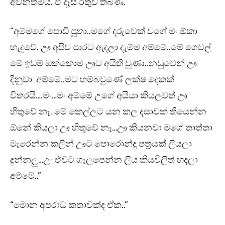
අවනතමය. ඒ දෑස් රතුව තිබිණ.
“අම්මගේ පොඩි පුතා..මගේ දරුවෙක් වගේ මං ඕකා
හැදුවේ. ඌ අපිව පාරට ඇදලා දැම්ම අම්මේ..මේ ගෙවල්
මේ ඉඩම් ඔක්කොම ඌට අයිති වුණා..නඩුවෙන් ඌ
දිනුවා අම්මේ..මට හම්බවුණේ ලක්ෂ දෙකක්
විතරයි….මං…මං අම්මේ උගේ අයියා කියලවත් ඌ
හිතුවේ නෑ. මේ කෙල්ලට යන කල දසාවක් තියෙන්න
ඕනේ කියලා ඌ හිතුවේ නෑ…ඌ කියනවා මගේ තාත්තා
මැරෙන්න කලින් ඌට පොරොන්දු පත්‍රයක් ලියලා
දුන්නලු…උං ඒවට ගැලපෙන්න ලිය කියවිලිත් හදලා
අම්මේ..”
“මොන අපරාධ කතාවක්ද ඒක..”