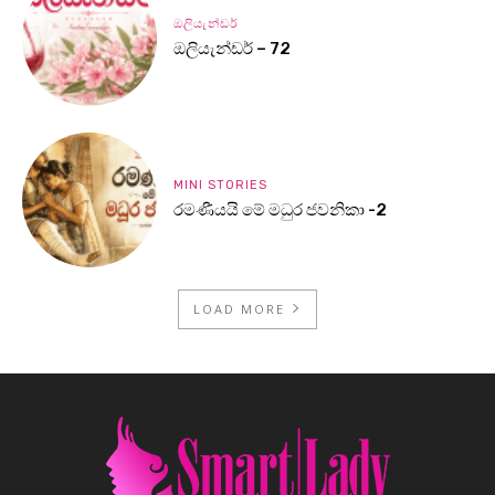
ඔලියැන්ඩර්
ඔලියැන්ඩර් – 72
MINI STORIES
රමණීයයි මේ මධුර ජවනිකා -2
LOAD MORE