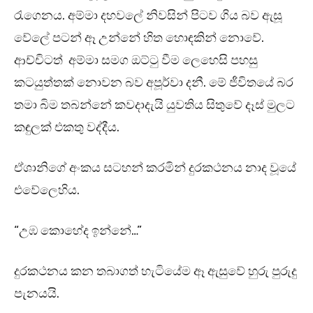
රැගෙනය. අම්මා දහවලේ නිවසින් පිටව ගිය බව ඇසූ
වේලේ පටන් ඈ උන්නේ හිත හොඳකින් නොවේ.
ආච්චිටත් අම්මා සමග ඔට්ටු වීම ලෙහෙසි පහසු
කටයුත්තක් නොවන බව අපූර්වා දනී. මේ ජීවිතයේ බර
තමා බිම තබන්නේ කවදාදැයි යුවතිය සිතුවේ දෑස් මුලට
කඳුලක් එකතු වද්දීය.
ඒශානිගේ අංකය සටහන් කරමින් දුරකථනය නාද වූයේ
එවේලෙහිය.
“උඹ කොහේද ඉන්නේ…”
දුරකථනය කන තබාගත් හැටියේම ඈ ඇසුවේ හුරු පුරුදු
පැනයයි.