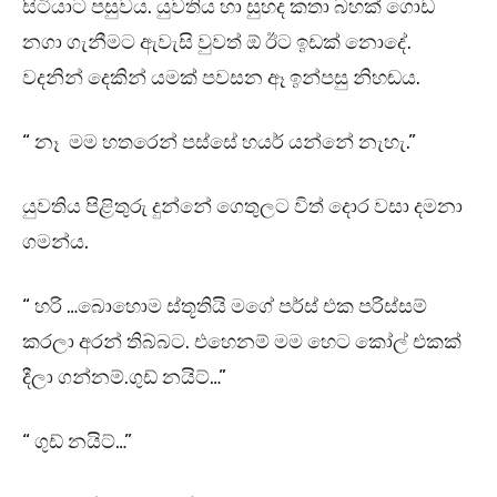
සිටියාට පසුවය. යුවතිය හා සුහද කතා බහක් ගොඩ
නගා ගැනීමට ඇවැසි වුවත් ඕ ඊට ඉඩක් නොදේ.
වදනින් දෙකින් යමක් පවසන ඈ ඉන්පසු නිහඬය.
“ නෑ මම හතරෙන් පස්සේ හයර් යන්නේ නැහැ.”
යුවතිය පිළිතුරු දුන්නේ ගෙතුලට විත් දොර වසා දමනා
ගමන්ය.
“ හරි …බොහොම ස්තූතියි මගේ පර්ස් එක පරිස්සම්
කරලා අරන් තිබ්බට. එහෙනම් මම හෙට කෝල් එකක්
දීලා ගන්නම්.ගුඩ් නයිට්…”
“ ගුඩ් නයිට්…”