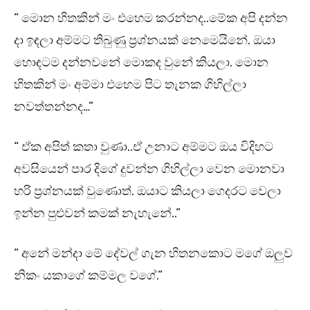
“ මොන හිතකින් මං එහෙම කරන්නද..මේක අපි දන්න
දා ඉඳලා අම්මට තිබුණු ප්‍රශ්නයක් නෙමෙයිනේ. ඔයා
හොඳටම දන්නවනේ මොකද වුනේ කියලා. මොන
හිතකින් මං අම්මා එහෙම පිට තැනක ගිහිල්ලා
නවත්තන්නද…”
“ ඒක අපිත් කතා වුණා..ඒ උනාට අම්මට ඔය විදිහට
අවසියෙන් පාර දිගේ දුවන්න ගිහිල්ලා වෙන මොනවා
හරි ප්‍රශ්නයක් වුණොත්. ඔයාට කියලා ගෙදරට වෙලා
ඉන්න පුළුවන් කමක් නැහැනේ..”
“ අනේ මන්දා මේ දේවල් ගැන හිතනකොට මගේ ඔලුව
නිකං යකාගේ කම්මල වගේ.”