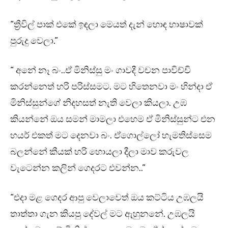
“ත්‍රීවිල් පාක් එකේ ඉඳලා මෙයත් දැන් හොඳ භාෂාවක්
පුරුදු වෙලා.”
“ අනේ නෑ බං..ඒ මිනිස්සු මං ගාවදී වචන පාවිච්චි
කරන්නෙත් හරි පරිස්සමට. මට හිතෙනවා මං හින්දා ඒ
මිනිස්සුන්ගේ නිදහසත් නැති වෙලා කියලා. උඹ
කියන්නේ ඔය සමන් මාමලා එහෙම ඒ මිනිස්සුන්ට එන
හයර් එකත් මට දෙනවා බං. ඒගොල්ලෝ හැමතිස්සෙම
බලන්නේ කීයක් හරි හොයලා දීලා මාව කරුවල
වැටෙන්න කලින් ගෙදරට එවන්න..”
“එදා මළ ගෙදර ආපු වෙලාවෙත් ඔය කට්ටිය උඹලයි
තාත්තා ගැන කියපු දේවල් මට ඇහුනනේ. උඹලයි