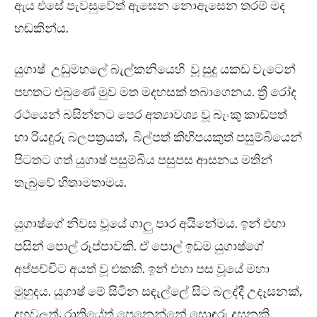
ඇය එසේ පැවසුවේත් ඇසෙන නොඇසෙන තරම් මද
හඬකින්ය.
යුගාෂ් උඩුමහලේ බැල්කනියෙහි වූ සුදු යකඩ වැටෙන්
පහතට එබුණේ මුව මත මදහසක් තබාගෙනය. ත්‍රී රෝද
රථයෙන් බසින්නට පෙර අත්‍යාවශ්‍ය වූ බැංකු කාඩ්පත්
හා රියදුරු බලපත්‍රයත්, බිල්පත් කිහිපයකුත් පසුම්බියෙන්
පිටතට ගත් යුගාෂ් පසුම්බිය පසුපස ආසනය මතින්
තැබුවේ හිතාමතාමය.
යුගාෂ්ගේ නිවස වූයේ ගාලු පාර අයිනේමය. ඉන් එහා
පසින් පොල් රූප්පාවකි. ඒ පොල් ඉඩම යුගාෂ්ගේ
අප්පච්චිට අයත් වූ එකකි. ඉන් එහා පස වූයේ මහා
මුහුදය. යුගාෂ් මේ සිටින සඳැල්ලේ සිට බලද්දී උදෑසනක්,
දහවලත්, රාත්‍රියේත් පෙනෙන්නේ සොඳුරු දසුනකි.