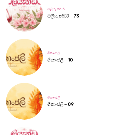
ඔලියැන්ඩර්
ඔලියැන්ඩර් – 73
ගීතාංජලී
ගීතාංජලී – 10
ගීතාංජලී
ගීතාංජලී – 09