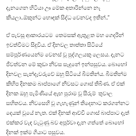
දැනගෙන හිටියා ඌ මේක අතාරින්නෙ නෑ
කියලා..ඕකුන්ට හොඳක් සිද්ධ වෙනවද ඉතින්..”
ඒ පැවසූ ආකාරයටම තෙමසක් ඇතුළත මහ ගෙදරින්
ඉවත්වීමට සිදුවිය. ඒ දිනවල තාත්තා සිටියේ
සම්පූර්ණයෙන්ම වෙනස් වූ පුද්ගලයකු ලෙසය. දැනට
ජීවත්වන මේ කුඩා නිවස සෑදුනේ ඉන්පසුවය. බොහෝ
දිනවල සැන්දෑවරුවේ ඔහු සිටියේ බීමතින්ය. බීමතින්ම
කිහිප දිනකම බාප්පාගේ නිවසට ගොස් තිබිණ. ඒ එක්
දිනක ඔහු පැමිණියේ ඇඟ පුරාම වූ සීරුම් තුවාල
සහිතවය. නිවසෙහි වූ ගැහැණුන් තිදෙනාට කරගන්නට
දෙයක් වූයේ නැත. එක් දිනක් ආච්චී ගොස් බාප්පාට දෑත්
එක්කර වැඳ වැටුණු බව අපූර්වා දැන ගත්තේ බොහෝ
දිනක් ඉක්ම ගියාට පසුවය.