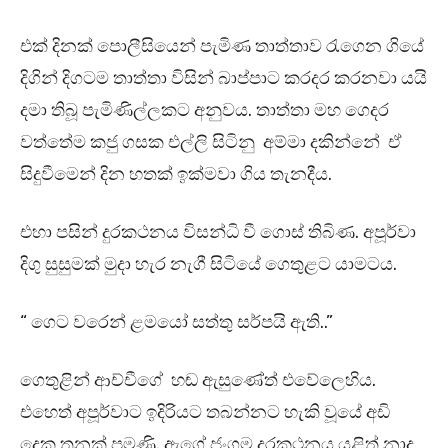
එක් දිනක් පොලීසියෙන් පැමිණ තාත්තාව රැගෙන ගියේ
දිගින් දිගටම තාත්තා විසින් බාප්පාට කරදර කරනවා යයි
දමා තිබූ පැමිණිල්ලකට අනුවය. තාත්තා මහ ගෙදර
වත්තේම කජු ගසක එල්ලි සිටිනු අම්මා දකින්නේ ඒ
සිදුවීමෙන් දින හතක් ඉක්මවා ගිය තැනදීය.
එහා පසින් දුරකථනය විසන්ධි වී ගොස් තිබිණ. අපූර්වා
දිගු සුසුමක් මුදා හැර නැගී සිටියේ ගෙතුළට යාමටය.
“ ගෙට වරෙන් ළමයෝ සත්තු සර්පයි ඇති..”
ගෙතුළින් ආච්චීගේ හඬ ඇසුණේත් එවේලෙහිය.
එහෙත් අපූර්වාට ඉදිරියට තබන්නට හැකි වූයේ අඩි
දෙක තුනක් පමණි. ඇගේ ජංගම දුරකථනය යළිත් නාද