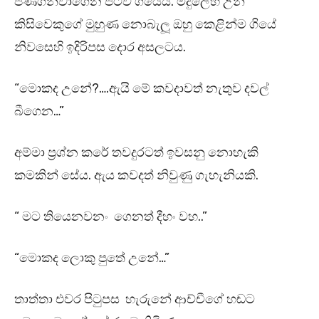
පණගන්වාගෙන පිටව ගියේය. මිදුලෙහි උන්
කිසිවෙකුගේ මුහුණ නොබැලූ ඔහු කෙළින්ම ගියේ
නිවසෙහි ඉදිරිපස දොර අසලටය.
“මොකද උනේ?….ඇයි මේ කවදාවත් නැතුව දවල්
බීගෙන…”
අම්මා ප්‍රශ්න කරේ තවදුරටත් ඉවසනු නොහැකි
කමකින් සේය. ඇය කවදත් නිවුණු ගැහැනියකි.
“ මට තියෙනවනං ගෙනත් දීහං වහ..”
“මොකද ලොකු පුතේ උනේ…”
තාත්තා එවර පිටුපස හැරුනේ ආච්චීගේ හඬට