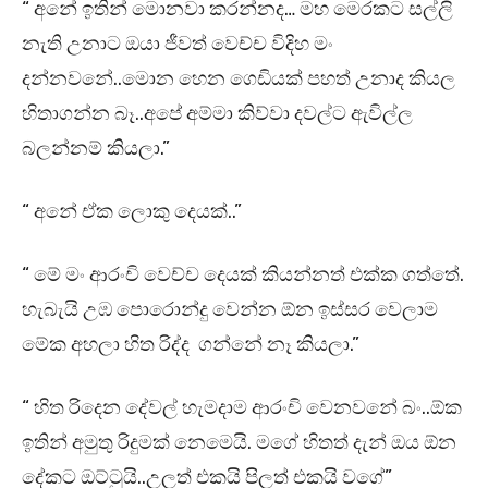
“ අනේ ඉතින් මොනවා කරන්නද… මහ මෙරකට සල්ලි
නැති උනාට ඔයා ජීවත් වෙච්ච විදිහ මං
දන්නවනේ..මොන හෙන ගෙඩියක් පහත් උනාද කියල
හිතාගන්න බෑ..අපේ අම්මා කිව්වා දවල්ට ඇවිල්ල
බලන්නම් කියලා.”
“ අනේ ඒක ලොකු දෙයක්..”
“ මේ මං ආරංචි වෙච්ච දෙයක් කියන්නත් එක්ක ගත්තේ.
හැබැයි උඹ පොරොන්දු වෙන්න ඕන ඉස්සර වෙලාම
මේක අහලා හිත රිද්ද ගන්නේ නෑ කියලා.”
“ හිත රිදෙන දේවල් හැමදාම ආරංචි වෙනවනේ බං..ඕක
ඉතින් අමුතු රිදුමක් නෙමෙයි. මගේ හිතත් දැන් ඔය ඕන
දේකට ඔට්ටුයි..උලත් එකයි පිලත් එකයි වගේ”