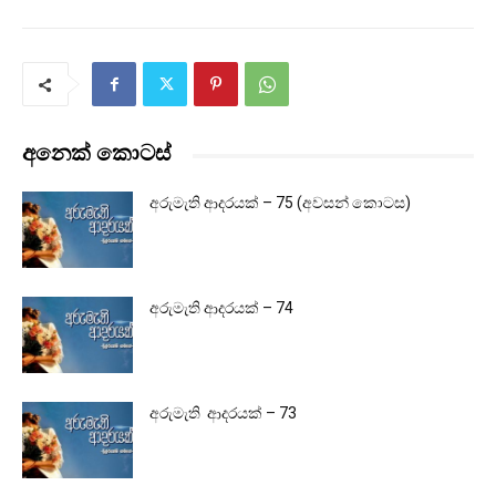
අනෙක් කොටස්
අරුමැති ආදරයක් – 75 (අවසන් කොටස)
අරුමැති ආදරයක් – 74
අරුමැති ආදරයක් – 73