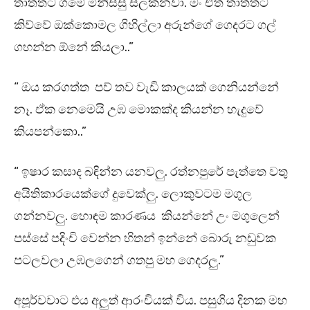
තාත්තට ගමේ මිනිස්සු සලකනවා. මං ඒත් තාත්තට
කිව්වේ ඔක්කොමල ගිහිල්ලා අරුන්ගේ ගෙදරට ගල්
ගහන්න ඕනේ කියලා..”
“ ඔය කරගත්ත පව් තව වැඩි කාලයක් ගෙනියන්නේ
නෑ. ඒක නෙමෙයි උඹ මොකක්ද කියන්න හැදුවේ
කියපන්කො..”
“ ඉෂාර කසාද බඳින්න යනවලු. රත්නපුරේ පැත්තෙ වතු
අයිතිකාරයෙක්ගේ දුවෙක්ලු. ලොකුවටම මගුල
ගන්නවලු. හොඳම කාරණය කියන්නේ උං මගුලෙන්
පස්සේ පදිංචි වෙන්න හිතන් ඉන්නේ බොරු නඩුවක
පටලවලා උඹලගෙන් ගතපු මහ ගෙදරලු.”
අපූර්වවාට එය අලුත් ආරංචියක් විය. පසුගිය දිනක මහ