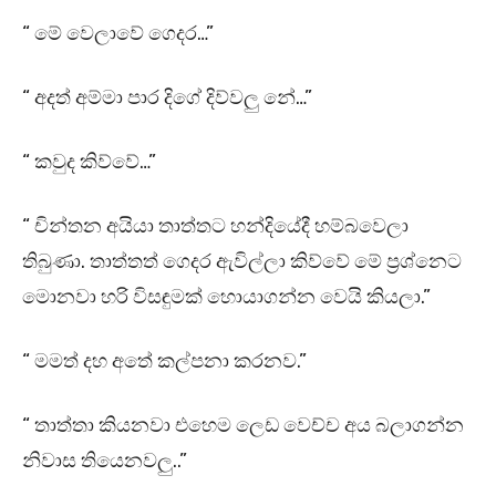
“ මේ වෙලාවේ ගෙදර…”
“ අදත් අම්මා පාර දිගේ දිව්වලු නේ…”
“ කවුද කිව්වේ…”
“ චින්තන අයියා තාත්තට හන්දියේදී හම්බවෙලා
තිබුණා. තාත්තත් ගෙදර ඇවිල්ලා කිව්වේ මේ ප්‍රශ්නෙට
මොනවා හරි විසඳුමක් හොයාගන්න වෙයි කියලා.”
“ මමත් දහ අතේ කල්පනා කරනව.”
“ තාත්තා කියනවා එහෙම ලෙඩ වෙච්ච අය බලාගන්න
නිවාස තියෙනවලු..”