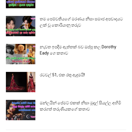
තම පෙම්වතියගේ මරණය නිසා සමාජ අපවාදයට
ලක් වූ කොරියානු තරුව
නැවත ඉපදීම ඇත්තක් බව ඔප්පු කල Dorothy
Eady ගෙ කතාව
රටවල් 51, එක රතු ඇඳුමයි!
ඔන්ලයින් පේමට් එකක් නිසා මුදල් සියල්ල අහිමි
කරගත් තරුණියකගේ කතාව