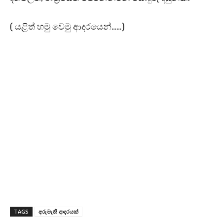
( යළිත් හමු වෙමු ආදරයෙන්……)
TAGS
අරුමැති ආදරයක්