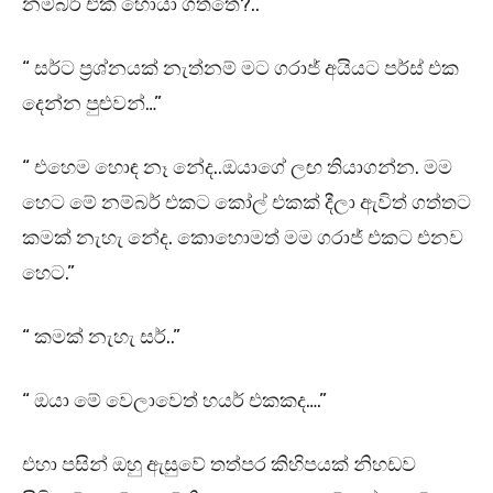
නම්බර් එක හොයා ගත්තේ?..”
“ සර්ට ප්‍රශ්නයක් නැත්නම් මට ගරාජ් අයියට පර්ස් එක
දෙන්න පුළුවන්…”
“ එහෙම හොඳ නෑ නේද..ඔයාගේ ලඟ තියාගන්න. මම
හෙට මේ නම්බර් එකට කෝල් එකක් දීලා ඇවිත් ගත්තට
කමක් නැහැ නේද. කොහොමත් මම ගරාජ් එකට එනව
හෙට.”
“ කමක් නැහැ සර්..”
“ ඔයා මේ වෙලාවෙත් හයර් එකකද….”
එහා පසින් ඔහු ඇසුවේ තත්පර කිහිපයක් නිහඩව