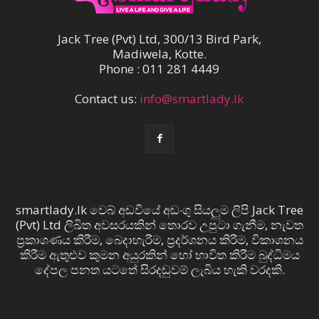
Jack Tree (Pvt) Ltd, 300/13 Bird Park,
Madiwela, Kotte.
Phone : 011 281 4449
Contact us:
info@smartlady.lk
smartlady.lk වෙබ් අඩවියේ අඩංගු සියලුම ලිපි Jack Tree
(Pvt) Ltd ලිඛිත අවසරයකින් තොරව උපුටා ගැනීම, නැවත
ප්‍රකාශණය කිරීම, බෙදාහැරීම, ප්‍රදර්ශනය කිරීම, විකාශනය
කිරීම ඇතුළුව කුමන අයුරකින් හෝ භාවිත කිරීම බුද්ධිමය
දේපල පනත යටතේ සිරදඬුවම් ලැබිය හැකි වරදකි.