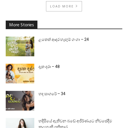
LOAD MORE
More Stories
ළතෙත් ආදර හැඟුම් ගංගා – 24
දෑත දරා – 48
හද සාගරේ – 34
හදිසියේ ඇතිවන බඩේ අජීර්ණයට නිවසේදීම
කලහැකි ප්‍රතිකාර