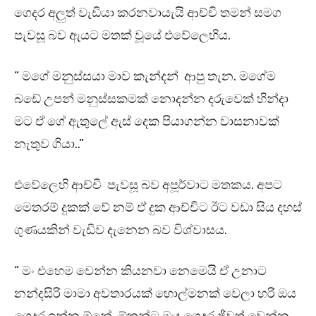
ගෙදර අලුත් වැඩියා කරනවායැයි ආච්චි තමන් සමග
පැවසූ බව ඇයට මතක් වූයේ එවේලෙහිය.
“ මගේ මනුස්සයා මාව කැන්දන් ආපු තැන. මගේම
බඩේ උපන් මනුස්සකමක් නොදන්න දරුවෙක් හින්දා
මට ඒ ගේ ඇතුලේ ඇස් දෙක පියාගන්න වාසනාවක්
නැතුව ගියා..”
එවේලෙහි ආච්චි පැවසූ බව අපූර්වාට මතකය. අපට
මෙතරම් දුකක් වේ නම් ඒ දුක ආච්චිට ඊට වඩා සිය දහස්
ගුණයකින් වැඩිව දැනෙන බව විශ්වාසය.
“ මං එහෙම වෙන්න කියනවා නෙමෙයි ඒ උනාට
නන්දසිරි මාමා අවතාරයක් හොල්මනක් වෙලා හරි ඔය