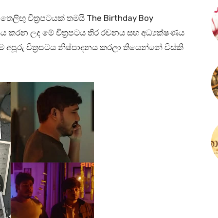
තෙලිඟු චිත්‍රපටයක් තමයි The Birthday Boy
මාණය කරන ලද මේ චිත්‍රපටය තිර රචනය සහ අධ්‍යක්ෂණය
ෙම අපූරු චිත්‍රපටය නිෂ්පාදනය කරලා තියෙන්නේ විස්කි