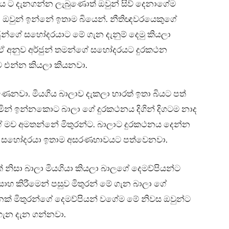
 ට දැනගන්න ලැබුණොත් ඔවුන් සිව් දෙනාගේම
 ඔවුන් ඉන්නේ ඉතාම බියෙන්. නීතිඥවරයෙකුගේ
න්ගේ සහෝදරයාට මේ ගැන දැනුම් දෙමු කියලා
ඒ අනුව අර්ජුන් තමන්ගේ සහෝදරයට දුරකථන
සට එන්න කියලා කියනවා.
ෙනවා. මියගිය බාලාව දැකලා භාරත් ඉතා බියට පත්
ින් ඉන්නකොට බාලා ගේ දුරකථනය දිගින් දිගටම නාද
ේ මව අමතන්නේ මිතුරන්ට. බාලාට දුරකථනය දෙන්න
න්ගේ සහෝදරයා ඉතාම අසරණභාවයට පත්වෙනවා.
නිසා බාලා මියගියා කියලා බාලගේ දෙමව්පියන්ට
සාහ කිරීමෙන් පසුව මිතුරන් මේ ගැන බාලා ගේ
ෙක් මිතුරන්ගේ දෙමව්පියන් වගේම මේ නිවස ඔවුන්ට
 ගැන දැන ගන්නවා.