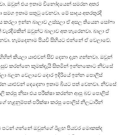
වා. ඔවුන් එය ඉතාම විනෝදයෙන් සමරන අතර
ා සමග ඉතාම සතුටු වෙනවා. මේ සාදය අතරතුරදි
ය කරලා ඉන්න බාලාව උස්සලා ඒ අසල තියෙන සෝෆා
වැරදීමකින් ඔවුන්ට බාලාව අත හැරෙනවා. බාලා ඒ
නවා. හැමදෙනාම පියවි සිහියට එන්නේ ඒ වෙලාවේ.
ින් කියලා යාළුවන් සිව් දෙනා දැන ගන්නවා. ඔවුන්
පසුව කරන්නෙ කුමක්දැයි සිතමින් ඉන්නකොට නිවසේ
රලා බලන වෙලාවෙ දොර ඉදිරියේ ඉන්න පොලිස්
න යාළුවන් දෙදෙනා ඉතාම බියට පත් වෙනවා. නිවසේ
ිලි කරපු නිසා එය පරීක්ෂා කරන්න ආපු බව පොලිස්
හැදුනුම්පත් පරික්ෂා කරපු පොලිස් නිලධාරීන්
ට පටන් ගන්නේ ඔවුන්ගේ ඊළඟ පියවර මොකක්ද