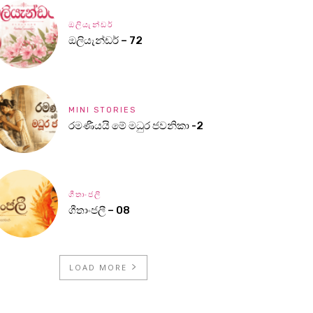
ඔලියැන්ඩර්
ඔලියැන්ඩර් – 72
MINI STORIES
රමණීයයි මේ මධුර ජවනිකා -2
ගීතාංජලී
ගීතාංජලී – 08
LOAD MORE