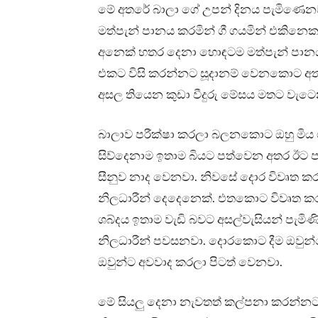
මේ අතරේ බාලා ගේ උපන් දිනය පැමිණෙන
මත්පැන් පානය කරමින් ගී ගයමින් එකිනෙක
අනෙක් හතර දෙනා හොඳටම මත්පැන් පාන
එකට විසි කරන්නට සූදානම් වෙනකොට අත් 
අසල තියෙන කුඩා වීදුරු මේසය මතට වැටෙ
බාලාව පරීක්ෂා කරලා බලනකොට ඔහු මිය ගිහ
සිව්දෙනාම ඉතාම බියට පත්වෙන අතර ඊට 
සීනුව නාද වෙනවා. නිවසේ දොර විවෘත ක
නිලධාරීන් දෙදෙනෙක්. එතකොට විවෘත කර
ශබ්දය ඉතාම වැඩි බවට අසල්වැසියන් පැමිණ
නිලධාරීන් පවසනවා. දොරකොට දීම ඔවුන්ගේ 
ඔවුන්ට අවවාද කරලා පිටත් වෙනවා.
මේ සියලු දෙනා නැවතත් කල්පනා කරන්න