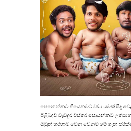
පෙනෙන්නට තියෙනවට වඩා යමක් සිදු වෙල
පිළිබඳව වැඩිදුර විස්තර සොයන්නට උත්
ඔවුන් හරහාම වෙන වෙනම මේ ගැන පරීක්ෂා