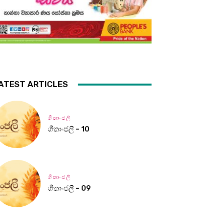
ATEST ARTICLES
ගීතාංජලී
ගීතාංජලී – 10
ගීතාංජලී
ගීතාංජලී – 09