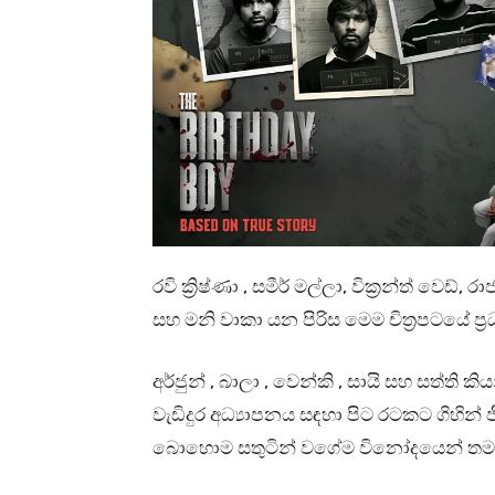
රවි ක්‍රිෂ්ණා , සමීර් මල්ලා, වික්‍රන්ත් වෙඩ්
සහ මනි වාකා යන පිරිස මෙම චිත්‍රපටයේ 
අර්ජුන් , බාලා , වෙන්කි , සායි සහ සත්ති
වැඩිදුර අධ්‍යාපනය සඳහා පිට රටකට ගිහි
බොහොම සතුටින් වගේම විනෝදයෙන් තමයි