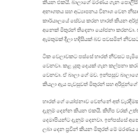
කියන එකයි. බාලාගේ මරණය ගැන පොලිසිය
අනාගතය සහ අධ්‍යාපනය විනාශ වෙන නිසා
කාර්යාලයේ සේවය කරන භාරත් කියන අර්ජු
අනෙක් මිතුරන් තිදෙනා යෝජනා කරනවා. 
ඇමතුමක් දීලා හදිසියක් බව පවසමින් නිව
ටික වෙලාවකට පස්සේ භාරත් නිවසට පැමිණ
වෙනවා. කළ යුතු දෙයක් ගැන කල්පනා කරම
වෙනවා. ඒ බාලා ගේ මව. ඉන්පසුව බාලාග
කියලා ඇය පැවසුවත් මිතුරන් සහ අරිජු
භාරත් ගේ යෝජනාව වෙන්නේ අත් වැරදීමක් 
දැනුම් දෙන්න කියන එකයි. කිහිප වරක් උත්
දෙමාපියන්ට දැනුම් දෙනවා. ඉන්පස්සේ අන
ලබා දෙන ප්‍රවීන් කියන මිතුරත් මේ මරණය