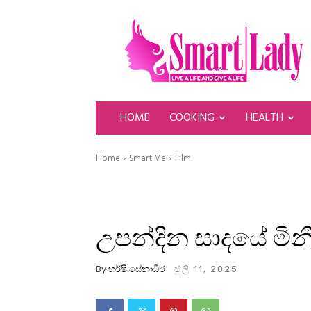
SmartLady
HOME
COOKING
HEALTH
Home
Smart Me
Film
උපන්දින සාදයේ මින
By
හර්ෂි සේනාධීර
ජූලි 11, 2025