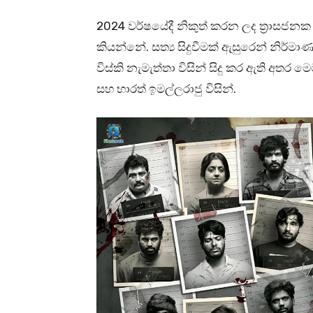
2024 වර්ෂයේදී නිකුත් කරන ලද ත්‍රාසජනක 
කියන්නේ. සත්‍ය සිදුවීමක් ඇසුරෙන් නිර්
විස්කි නැමැත්තා විසින් සිදු කර ඇති අතර ම
සහ භාරත් ඉමල්ලරාජු විසින්.