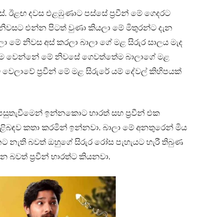
. ඊළඟ දවස එළඹුණාට පස්සේ ප්‍රවීන් මේ ගෙදරට
ිවසට එන්න පිටත් වුණා කියලා මේ මිතුරන්ට දැන
ා මේ නිවස අස් කරලා බාලා ගේ මළ සිරුර සාලය මැද
ලසුම වෙන්නේ මේ නිවසේ ගෙවත්තේම බාලාගේ මළ
ෙලාවේ ප්‍රවීන් මේ මළ සිරුරේ යම් දේවල් කිහිපයක්
නා පසුතැවීමෙන් ඉන්නකොට භාරත් සහ ප්‍රවීන් එක
ිබඳව කතා කරමින් ඉන්නවා. බාලා මේ අනතුරෙන් මිය
නට නැති බවත් ඔහුගේ සිරුර රෝස පැහැයට හැරී තිබුණ
බවත් ප්‍රවීන් භාරත්ට කියනවා.