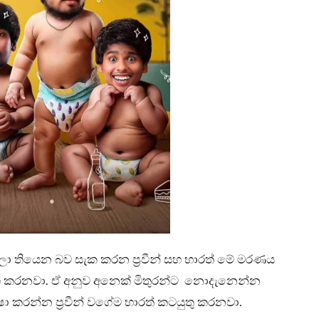
ා තියෙන බව සැක කරන ප්‍රවීන් සහ භාරත් මේ මරණය
සාහ කරනවා. ඒ අනුව අනෙක් මිතුරන්ට නොදැනෙන්න
 කරන්න ප්‍රවීන් වගේම භාරත් කටයුතු කරනවා.