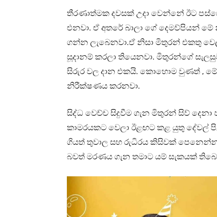
තීරණාත්මක දවසක් උදා වෙන්නේ ඊට පස්සේ
එනවා. ඒ අතරේ බාලා ගේ දෙමව්පියන් මේ න
ගන්න ලැබෙනවා.ඒ නිසා මිතුරන් එකතු වෙල
සූදානම් කරලා තියෙනවා. මිතුරන්ගේ සැ
සිරුර වල දාන එකයි. කොහොම වුණත් , මේ ව
නිරීක්ෂණය කරනවා.
සිද්ධ වෙච්ච සිදුවීම ගැන මිතුරන් සිව් දෙ
කාමරයකට වෙලා ඊළඟට කළ යුතු දේවල් පිළ
ගියත් තුවාල සහ රුධිරය කිසිවක් පෙනෙන්
බවත් මරණය ගැන තමාට යම් සැකයක් තිබෙන 