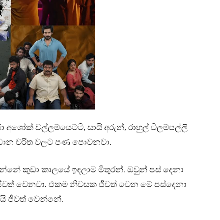
, රාජා අශෝක් වල්ලම්සෙට්ටි, සායි අරුන්, රාහුල් චිලම්පල්ලි
ප්‍රධාන චරිත වලට පණ පොවනවා.
 කියන්නේ කුඩා කාලයේ ඉඳලාම මිතුරන්. ඔවුන් පස් දෙනා
න් ජීවත් වෙනවා. එකම නිවසක ජීවත් වෙන මේ පස්දෙනා
 ජීවත් වෙන්නේ.