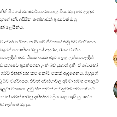
ති පීඨයේ මහාචාර්යවරයෙකුද විය. ඔහු තම දැනුම
ුගාශ් දනී. අසීමිත තණ්හාවත් ආසාවත් ඔහු
ක් ලෙසින්ය.
ස්ථා ඕනෑ තරම් මේ ජීවිතයේ තිබූ බව විශ්වාසය.
ිවෙකුටත් නොකියා ඔහුගේ ආදරය, රැකවරණය
සවවලදීත් තමා ශිෂ්‍යනායක බැච් පැළඳූ උත්සවවලදීත්
ත්සව සභාවේ අසුන්ගෙන උන් බව යුගාශ් දනී. ඒ බොහෝ
දු ශර්ට් එකක් සහ කළු කෝට් එකක් ඇඳගෙනය. ඔහුගේ
 බව විශ්වාසය. එවන් අවස්ථාවල අම්මා සමග පාසලට
බැලුවා මතකය. උඩු සිත කුමක් පැවසුවත් තමාගේ යටි
් යමක් කරනු දකින්නට ප්‍රිය කළායැයි යුගාශ්ට
ත්ව ඇත්තේ ඔහුය.