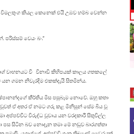
්. විමලතුංග කියල කෙනෙක් එයි උඹව හම්බ වෙන්න
පරිස්සම් වෙයං බං.”
ුගාශ් වාහනයට වී විනාඩි කිහිපයක් කාලය ගතකලේ
 යන ගමන නිවැරදිම එකක්දැයි සිතමින්ය.
ුෂ්පානන්දගේ කීර්තිය මිස පසුබෑම නොවේ. ඔහු කතා
ූවත් ඒ අතර ඒ නමට ගරු කළ මිනිසුන් සේම බිය වූ
තමා අප්පච්චීට විරුද්ධ වූවාය යන වරදකාරී සිතුවිල්ල
 එහා පස සිටින බව නොදැන තමා මේ නඩුව බාරගත්තා
නෙකු පමණි. යුගාශ්ගේ අප්පච්චි ගැන තිබුණේ වෛරයක්