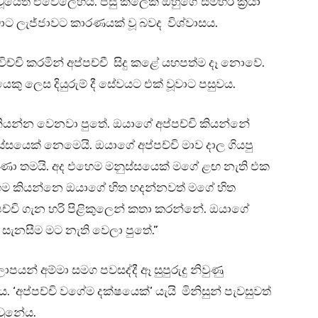
 වූයේත් එවේලෙහිය. පසු කලෙක ඔහුගේ සමහර ක්‍රියා
තමාට ලැජ්ජාවට කාරණයක් වූ බවද විශ්වාසය.
ච්චි කරමින් අප්පච්චී සිදු කළේ යහපත්ම දෑ නොවේ.
යෙකු ලෙස දියුරුම් දී සේවයට එක් වූවාට පසුවය.
යන්න වෙනවා පුතේ. ඔයාගේ අප්පච්චි කියන්නේ
ස්සයෙක් නෙමෙයි. ඔයාගේ අප්පච්චි මාව දාල ගියපු
් වුණා තමයි. අද එහෙම මනුස්සයෙක් මගේ ළඟ නැති එක
ෙම කියන්නෙ ඔයාගේ හිත හදන්නවත් මගේ හිත
පච්චි ගැන හරි පිළිකුලෙන් කතා කරන්නේ. ඔයාගේ
න සැනසීම මට නැති වෙලා පුතේ.”
ාපයන් අම්මා සමග පවසද්දී ඈ සුපුරුදු නිවුණු
‘අප්පච්චි වගේම දක්ෂයෙක්’ යැයි මිනිසුන් පැවසුවත්
ොවුනේය.