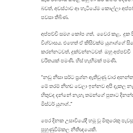
බවත්, අවස්ථාව ආ හැටියේම කොල්ලා අප්ප
පවසා තිබිණ.
අප්පච්චි සමග කෝප ගත්, වෛර කළ, දුක සි
විශ්වාසය. එහෙත් ඒ කිසිවක්ම යුගාශ්ගේ ස
කරන්නටවත්, දුක්වන්නටවත් ඔහු අප්පච්චී
චරිතයක් පමණි. හිස් හැඟීමක් පමණි.
“නඩු නිසා සර්ට ප්‍රශ්න ඇතිවුණු වාර අනන්
මේ තරම් නිහඬ වෙලා ඉන්නව අපි දැකල නෑ. 
හිතුවද දන්නේ නැහැ තමන්ගේ පුතාට දිනන්
මිස්ටර් යුගාශ්..”
පෙර දිනක උසාවියේදී හමු වූ මිතුරෙකු පැවස
පුහුණුවීම්කල නීතිඥයෙකි.