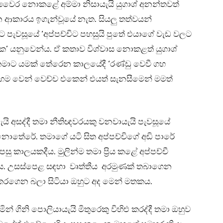
 වෛර නොකළේ අම්මා නිසායැයි යුගාශ් අනන්තවත්
න ආකාරය ඉගැන්වූයේ නැත. සියලු තත්වයන්
ට පැවසූයේ ‘අප්පච්චිට පහසුයි පුතේ එයාගේ වැඩ වලට
’ යනුවෙන්ය. ඒ කතාව විශ්වාස නොකළත් යුගාශ්
තමාට යමක් තේරෙන කාලයේදී ‘රණ්ඩු වෙවී ගහ
 වෙන් වෙච්ච එකෙන් එයත් සැනසීමෙන් මමත්
ි අසද්දී තමා නීතිඥවරයකු වනවායැයි පැවසූයේ
 නොතේරේ. තමාගේ යටි සිත අප්පච්චිගේ අඩි පාරේ
සු කාලයකදීය. මුලින්ම තමා ප්‍රිය කළේ අප්පච්චී
. උසස්පෙළ සඳහා වෘත්තීය අරමුණක් තබාගෙන
් කරගෙන බලා සිටියා ඔහුට අද මෙන් මතකය.
 ගිනි පොලියායැයි මිතුරෙකු විහිළු කරද්දී තමා ඔහුව