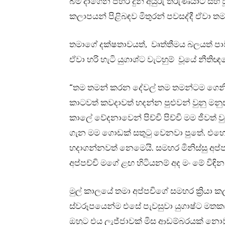
බිම දාගෙන පහර දුන් අයුරු තරුණයාට සිහි
කලාපයන් පිළිබඳව මිතුරන් පවසද්දී ඒවා 
තමාගේ දක්ෂතාවයත්, වෘත්තීමය බලයත් පාවි
ඒවා හරි හැටි යුගාශ්ට වැටහුම් වූයේ නීතිඥ
“තම තමන් කරන දේවල් තම තමන්ටම ගෙනි
කාටවත් කවදාවත් හදන්න පුළුවන් වුනු මනු
කාලේ වේදනාවෙන් පිච්චි පිච්චි මම ජීවත
ගැන මම ගොඩක් සතුටු වෙනවා පුතේ. එහ
හදාගන්නවත් නෙමෙයි. සමහර මිනිස්සු අප්
අප්පච්චි මගේ ළඟ හිටියනම් අද මං මේ විඳි
මුල් කාලයේ තමා අප්පචිගේ සමහර ක්‍රියා කල
ස්වරූපයෙන්ම එසේ පැවසුවා යුගාෂ්ට මතකය. 
ඔහුට එය ලැජ්ජාවක් මිස ආඩම්බරයක් න