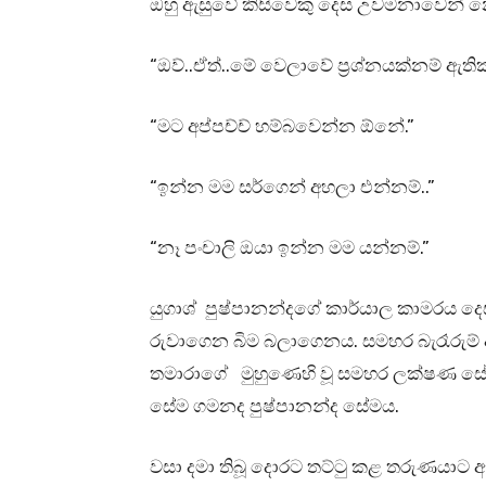
ඔහු ඇසුවේ කිසිවෙකු දෙස උවමනාවෙන් 
“ඔව්..ඒත්..මේ වෙලාවේ ප්‍රශ්නයක්නම් ඇත
“මට අප්පච්ච් හම්බවෙන්න ඕනේ.”
“ඉන්න මම සර්ගෙන් අහලා එන්නම්..”
“නෑ පංචාලි ඔයා ඉන්න මම යන්නම්.”
යුගාශ් පුෂ්පානන්දගේ කාර්යාල කාමරය දෙස
රුවාගෙන බිම බලාගෙනය. සමහර බැරෑරුම්
තමාරාගේ මුහුණෙහි වූ සමහර ලක්ෂණ සේම ස
සේම ගමනද පුෂ්පානන්ද සේමය.
වසා දමා තිබූ දොරට තට්ටු කළ තරුණයාට ඇතු