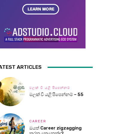
ATEST ARTICLES
මලක් වී යළි පිපෙන්නම්
මලක් වී යළි පිපෙන්නම් – 55
CAREER
ඔයත් Career zigzagging
කරන කෙනෙක්ද?