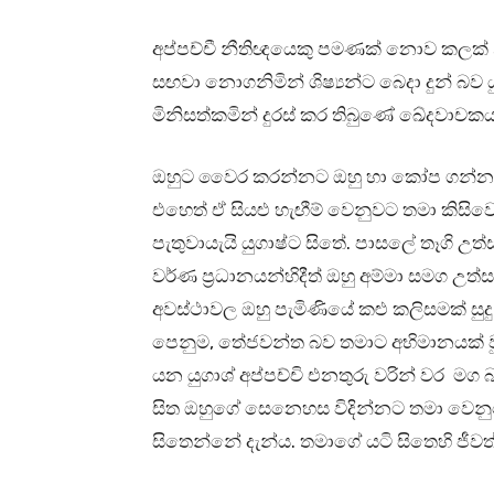
අප්පච්චී නීතිඥයෙකු පමණක් නොව කලක් නී
සඟවා නොගනිමින් ශිෂ්‍යන්ට බෙදා දුන් බව ය
මිනිසත්කමින් දුරස් කර තිබුණේ ඛේදවාචකය
ඔහුට වෛර කරන්නට ඔහු හා කෝප ගන්නට අව
එහෙත් ඒ සියළු හැඟීම් වෙනුවට තමා කිස
පැතුවායැයි යුගාෂ්ට සිතේ. පාසලේ තෑගි උත්
වර්ණ ප්‍රධානයන්හිදීත් ඔහු අම්මා සමග උ
අවස්ථාවල ඔහු පැමිණියේ කළු කලිසමක් සු
පෙනුම, තේජවන්ත බව තමාට අභිමානයක් වූ
යන යුගාශ් අප්පච්චි එනතුරු වරින් වර මග 
සිත ඔහුගේ සෙනෙහස විදින්නට තමා වෙනුවෙන
සිතෙන්නේ දැන්ය. තමාගේ යටි සිතෙහි ජීව