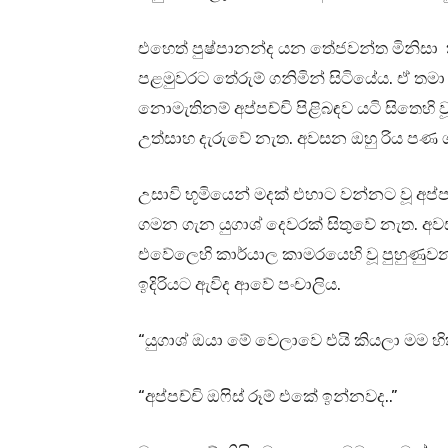
එහෙත් පුෂ්පානන්ද යන තේජවන්ත මිනිසා 
පළමුවරට තේරුම් ගනිමින් සිටියේය. ඒ තමා ද
නොමැතිනම් අප්පච්චි පිළිබඳව යටි සිතෙහ
උත්සාහ දැරුවේ නැත. අවසන ඔහු රිය පණ 
උසාවි භූමියෙන් මදක් එහාට වන්නට වූ අ
ගමන ගැන යුගාශ් දෙවරක් සිතුවේ නැත. අව
එවේලෙහි කාර්යාල කාමරයෙහි වූ පුහුණුවන 
ඉදිරියට ඇවිද ආවේ පංචාලිය.
“යුගාශ් ඔයා මේ වෙලාවෙ එයි කියලා මම හි
“අප්පච්චි ඔෆිස් රූම් එකේ ඉන්නවද..”