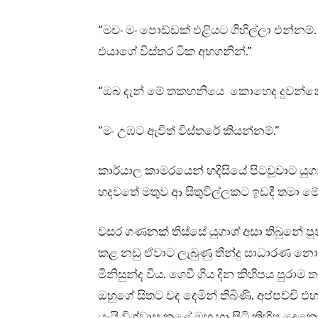
“මචං මං පොඩ්ඩක් එළියට ගිහිල්ලා එන්නම
එයාගේ විස්තර ටික අහගනින්.”
“ඔබ දැන් මේ තකහනියෙ කොහෙද දුවන්නේ. 
“මං උඹට ඇවිත් විස්තරේ කියන්නම්.”
කාර්යාල කාමරයෙන් හදිසියේ පිටවූවාට ය
හදවතේ මතුව ආ සිතුවිල්ලකට ඉඩදී තමා මේ
වසර ගණනක් තිස්සේ යුගාශ් අසා තිබුනේ ප
කළ නඩු ඒවාට ලැබුණු තීන්දු සාධාරණ නොව
මිනිසුන්ද විය. ගෙවී ගිය දින කිහිපය පුරාම 
ඔහුගේ සිතට වද දෙමින් තිබිණි. අප්පච්චි
යැයි විශ්වාස කළේ ඔහු හා සිටි කිහිප දෙ