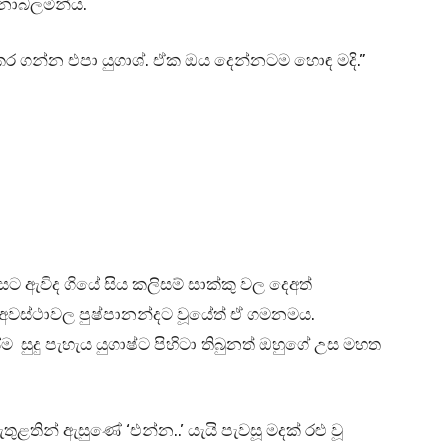
නොබලමින්ය.
ිකර ගන්න එපා යුගාශ්. ඒක ඔය දෙන්නටම හොඳ මදි.”
ට ඇවිද ගියේ සිය කලිසම් සාක්කු වල දෙඅත්
 අවස්ථාවල පුෂ්පානන්දට වූයේත් ඒ ගමනමය.
ුදු පැහැය යුගාෂ්ට පිහිටා තිබුනත් ඔහුගේ උස මහත
ළතින් ඇසුණේ ‘එන්න..’ යැයි පැවසූ මදක් රළු වූ