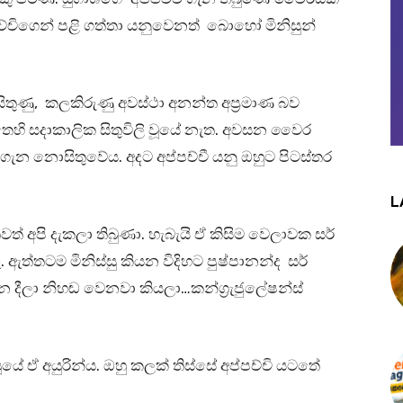
ච්චිගෙන් පළි ගත්තා යනුවෙනත් බොහෝ මිනිසුන්
තුණු, කලකිරුණු අවස්ථා අනන්ත අප්‍රමාණ බව
ිතෙහි සදාකාලික සිතුවිලි වූයේ නැත. අවසන වෛර
 ගැන නොසිතුවේය. අදට අප්පච්චී යනු ඔහුට පිටස්තර
L
තවත් අපි දැකලා තිබුණා. හැබැයි ඒ කිසිම වෙලාවක සර්
ඇත්තටම මිනිස්සු කියන විදිහට පුෂ්පානන්ද සර්
න දීලා නිහඬ වෙනවා කියලා…කන්ග්‍රැජුලේෂන්ස්
ූයේ ඒ අයුරින්ය. ඔහු කලක් තිස්සේ අප්පච්චි යටතේ