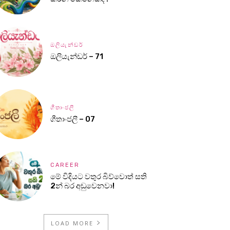
ඔලියැන්ඩර්
ඔලියැන්ඩර් – 71
ගීතාංජලී
ගීතාංජලී – 07
CAREER
මේ විදියට වතුර බිව්වොත් සති
2න් බර අඩුවෙනවා!
LOAD MORE