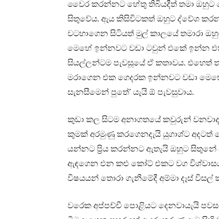
වෛර කරන්නට හේතු තිබියදීත් තමා ඔහුට
සිතුවේය. ඇය කිසිවිටකත් ඔහුට ද්වේශ කර
වටහාගෙන සිටියත් මුල් කාලයේ තමාරා ඔහු
මෙහේ ඉන්නවට වඩා ටවුන් එකේ ඉන්න එක
සියල්ලන්ටම පැවසූයේ ඒ කතාවය. එහෙත් 
මරාගෙන එක ගෙදරක ඉන්නවට වඩා මෙහෙම
සැනසීමෙන් පුතේ’ යැයි ඕ පැවසුවාය.
කුඩා කල සිටම අනාගතයේ කවුරුන් වනවාදැය
කුමක් අරමුණු කරගෙනදැයි යුගාශ්ට අදටත්
යන්නට ප්‍රිය කරන්නට ඇතැයි ඔහුට සිතුනේ ප
ඇඳගෙන එන කළු කෝට් එකට වග විශ්වාසය
විෂයයන් තොරා ගැනීමේදී අම්මා දෑස් විසල
වරෙක අප්පච්චී පොළියට දෙනවායැයි පවසමින්