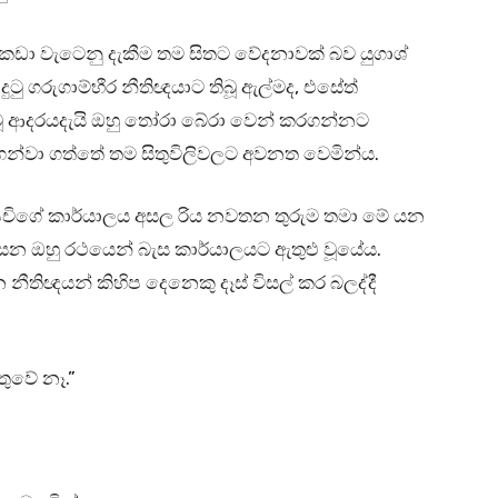
කඩා වැටෙනු දැකීම තම සිතට වේදනාවක් බව යුගාශ්
ුටු ගරුගාම්භීර නීතිඥයාට තිබූ ඇල්මද, එසේත්
ි වූ ආදරයදැයි ඔහු තෝරා බේරා වෙන් කරගන්නට
ගන්වා ගත්තේ තම සිතුවිලිවලට අවනත වෙමින්ය.
ප්පචිගේ කාර්යාලය අසල රිය නවතන තුරුම තමා මේ යන
සන ඔහු රථයෙන් බැස කාර්යාලයට ඇතුළු වූයේය.
නීතිඥයන් කිහිප දෙනෙකු දෑස් විසල් කර බලද්දී
තුවේ නෑ.”