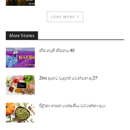
LOAD MORE
More Stories
නිම් නැති නිම්නය 40
Zinc ඇඟට වැදගත් වෙන්නෙ ඇයි?
පිළිකා නසන පෝෂණීය වට්ටක්කා ඇට