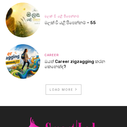
මලක් වී යළි පිපෙන්නම්
මලක් වී යළි පිපෙන්නම් – 55
CAREER
ඔයත් Career zigzagging කරන
කෙනෙක්ද?
LOAD MORE