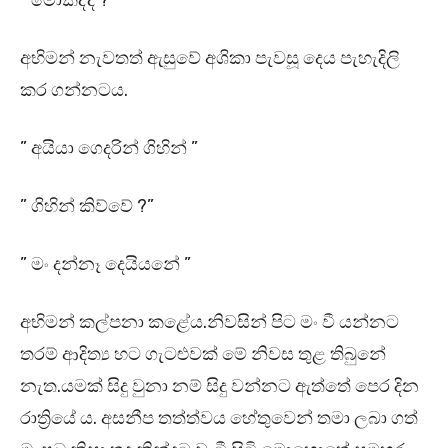
” මොකද්ද ? ”
අභිමන් නැවතත් ඇසුවේ අශිකා පැවසූ දෙය පැහැදිලි
කර ගන්නටය.
” අයියා ගෙදරින් ගිහින් ”
” ගිහින් කිව්වේ ?”
” මං දන්නෑ දෙයියනේ ”
අභිමන් කල්පනා කළේය.නිවසින් පිට මං වී යන්නට
තරම් ආදිත්‍ය හට ගැටළුවක් මේ නිවස තුළ තිබුනේ
නැත.යමක් සිදු වුනා නම් සිදු වන්නට ඇත්තේ පෙර දින
රාත්‍රියේ ය. අසනීප තත්ත්වය හේතුවෙන් තමා ලබා ගත්