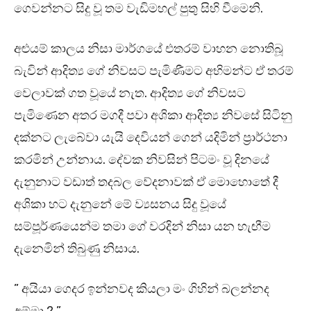
ගෙවන්නට සිදු වූ තම වැඩිමහල් පුතු සිහි වීමෙනි.
අළුයම් කාලය නිසා මාර්ගයේ එතරම් වාහන නොතිබූ
බැවින් ආදිත්‍ය ගේ නිවසට පැමිණීමට අභිමන්ට ඒ තරම්
වෙලාවක් ගත වූයේ නැත. ආදිත්‍ය ගේ නිවසට
පැමිණෙන අතර මගදී පවා අශිකා ආදිත්‍ය නිවසේ සිටිනු
දක්නට ලැබේවා යැයි දෙවියන් ගෙන් යදිමින් ප්‍රාර්ථනා
කරමින් උන්නාය. දේවක නිවසින් පිටමං වූ දිනයේ
දැනුනාට වඩාත් තදබල වේදනාවක් ඒ මොහොතේ දී
අශිකා හට දැනුනේ මේ ව්‍යසනය සිදු වූයේ
සම්පූර්ණයෙන්ම තමා ගේ වරදින් නිසා යන හැඟීම
දැනෙමින් තිබුණු නිසාය.
” අයියා ගෙදර ඉන්නවද කියලා මං ගිහින් බලන්නද