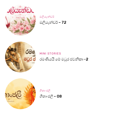
ඔලියැන්ඩර්
ඔලියැන්ඩර් – 72
MINI STORIES
රමණීයයි මේ මධුර ජවනිකා -2
ගීතාංජලී
ගීතාංජලී – 08