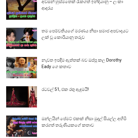
අවසන් හුස්මතෙක් රැකගත් ඉන්දියානු – ලංකා
ආදරය
තම පෙම්වතියගේ මරණය නිසා සමාජ අපවාදයට
ලක් වූ කොරියානු තරුව
නැවත ඉපදීම ඇත්තක් බව ඔප්පු කල Dorothy
Eady ගෙ කතාව
රටවල් 51, එක රතු ඇඳුමයි!
ඔන්ලයින් පේමට් එකක් නිසා මුදල් සියල්ල අහිමි
කරගත් තරුණියකගේ කතාව