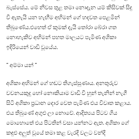
බැස්සේය. මේ නිවස තුළ තමා නොදැන යම් කිසිවක් සිදු
වී ඇතැයි යන හැඟීම අභිමන් ගේ හදවත පෙළමින්
තිබුණේය.එහෙත් ඒ කුමක් දැයි තෝරා බේරා ගත
නොහැකිව අභිමන් පහත මාලයට පැමිණ අශිකා
ඉදිරියෙන් වාඩි වූයේය.
” අම්මා යන් ”
අශිකා අභිමන් ගේ හඬට තිගැස්සුණාය. අනතුරුව
වචනයකුදු හෝ නොකියාම වාඩි වී හුන් තැනින් නැගී
සිටි අශිකා ප්‍රධාන දොර වෙත පැමිණ එය විවෘත කළාය.
එය තිබුණේ අගුළු ලා නොවේ. ආදිත්‍යය පිටව ගිය
මොහොතේ එය පිටතින් වසා යන්නට ඇත. අශිකා ගේ
කඳුළු අලුත් වූයේ තමා කළ වැරදි වලට වන්දි