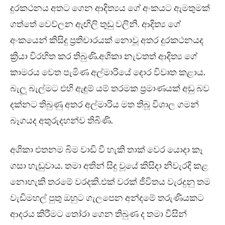
දුරකථනය අතට ගෙන ආදිත්‍යය ගේ අංකයට ඇමතුමක්
ගත්තේ වෙව්ලන ඇඟිලි තුඩු වලිනි. ආදිත්‍ය ගේ
අංකයෙන් කිසිදු ප්‍රතිචාරයක් නොවූ අතර දුරකථනයද
ක්‍රියා විරහිත කර තිබුණි.අශිකා නැවතත් ආදිත්‍ය ගේ
කාමරය වෙත පැමිණ අල්මාරියේ දොර විවෘත කළාය.
බැලූ බැල්මට එහි ඇඳුම් යම් තරමක ප්‍රමාණයක් අඩු බව
දක්නට තිබුණු අතර අල්මාරිය මත තිබූ විශාල ගමන්
බෑගයද අතුරුදහන්ව තිබිණි.
අශිකා එතනම බිම වාඩි වී හැකි තාක් වෙර යොදා කෑ
ගසා හැඬුවාය. තමා අතින් සිදු වූයේ කිසිදා නිවැරදි කළ
නොහැකි තරමේ වරදකි.එක් වරක් ජීවිතය වැරදුනු තම
වැඩිමහල් පුතු ඔහුට ගැලපෙන අන්දමේ තරුණියකට
ආදරය කිරීමට තෝරා ගෙන තිබුණ ද තමා විසින්