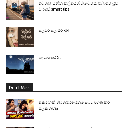
ගමනක් යන්න කලියෙන් ඔබ මතක තබාගත යුතු
වැදගත් smart tips
මල්වර මල් සර -04
සඳ ගංතෙර 35
Don't Miss
කෙනෙක් නිරන්තරයෙන්ම ඔබව පහත් කර
සලකනවද?