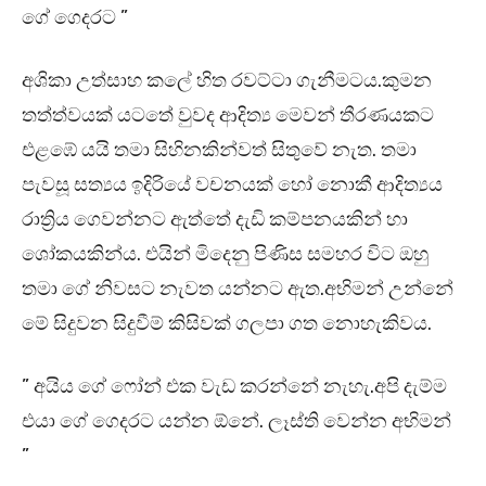
ගේ ගෙදරට ”
අශිකා උත්සාහ කලේ හිත රවට්ටා ගැනීමටය.කුමන
තත්ත්වයක් යටතේ වුවද ආදිත්‍ය මෙවන් තීරණයකට
එළඹේ යයි තමා සිහිනකින්වත් සිතුවේ නැත. තමා
පැවසූ සත්‍යය ඉදිරියේ වචනයක් හෝ නොකී ආදිත්‍යය
රාත්‍රිය ගෙවන්නට ඇත්තේ දැඩි කම්පනයකින් හා
ශෝකයකින්ය. එයින් මිදෙනු පිණිස සමහර විට ඔහු
තමා ගේ නිවසට නැවත යන්නට ඇත.අභිමන් උන්නේ
මේ සිදුවන සිදුවීම් කිසිවක් ගලපා ගත නොහැකිවය.
” අයිය ගේ ෆෝන් එක වැඩ කරන්නේ නැහැ.අපි දැම්ම
එයා ගේ ගෙදරට යන්න ඕනේ. ලෑස්ති වෙන්න අභිමන්
”