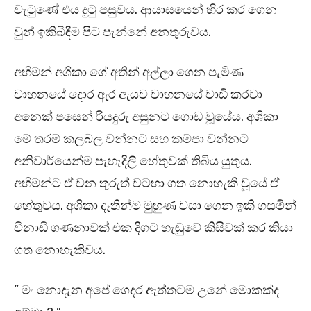
වැටුණේ එය දුටු පසුවය. ආයාසයෙන් හිර කර ගෙන
වුන් ඉකිබිඳීම පිට පැන්නේ අනතුරුවය.
අභිමන් අශිකා ගේ අතින් අල්ලා ගෙන පැමිණ
වාහනයේ දොර ඇර ඇයව වාහනයේ වාඩි කරවා
අනෙක් පසෙන් රියදුරු අසුනට ගොඩ වූයේය. අශිකා
මේ තරම් කලබල වන්නට සහ කම්පා වන්නට
අනිවාර්යෙන්ම පැහැදිලි හේතුවක් තිබිය යුතුය.
අභිමන්ට ඒ වන තුරුත් වටහා ගත නොහැකි වූයේ ඒ
හේතුවය. අශිකා දෑතින්ම මුහුණ වසා ගෙන ඉකි ගසමින්
විනාඩි ගණනාවක් එක දිගට හැඬුවේ කිසිවක් කර කියා
ගත නොහැකිවය.
” මං නොදැන අපේ ගෙදර ඇත්තටම උනේ මොකක්ද