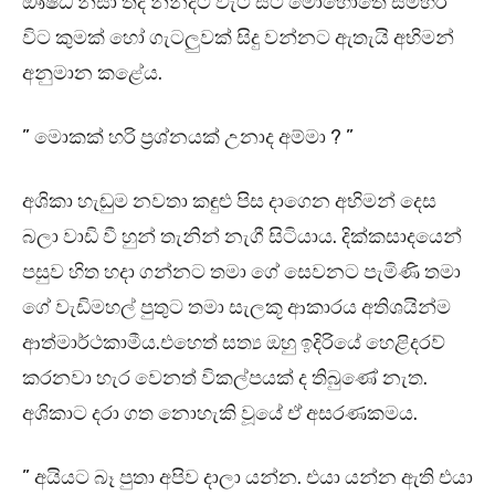
ඖෂධ නිසා තද නින්දට වැටී සිටි මොහොතේ සමහර
විට කුමක් හෝ ගැටලුවක් සිදු වන්නට ඇතැයි අභිමන්
අනුමාන කළේය.
” මොකක් හරි ප්‍රශ්නයක් උනාද අම්මා ? ”
අශිකා හැඬුම නවතා කඳුළු පිස දාගෙන අභිමන් දෙස
බලා වාඩි වී හුන් තැනින් නැගී සිටියාය. දික්කසාදයෙන්
පසුව හිත හදා ගන්නට තමා ගේ සෙවනට පැමිණි තමා
ගේ වැඩිමහල් පුතුට තමා සැලකූ ආකාරය අතිශයින්ම
ආත්මාර්ථකාමීය.එහෙත් සත්‍ය ඔහු ඉදිරියේ හෙළිදරව්
කරනවා හැර වෙනත් විකල්පයක් ද තිබුණේ නැත.
අශිකාට දරා ගත නොහැකි වූයේ ඒ අසරණකමය.
” අයියට බෑ පුතා අපිව දාලා යන්න. එයා යන්න ඇති එයා