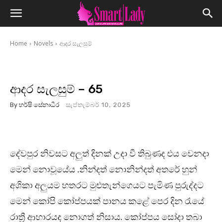
Home
Novels
ආදර සැලසුම්
ආදර සැලසුම් – 65
By
හර්ෂි සේනාධීර
සැප්තැම්බර් 10, 2025
දේවපුර නිවසට අලුත් දිනක් උදා වී තිබුණද එය වෙනදා
මෙන් නොවූයේය .නින්දත් නොනින්දත් අතරේ හුන්
අශිකා අලුයම හතරට මුළුතැන්ගෙයට පැමිණ පුරුද්දට
මෙන් කෝපි කෝප්පයක් පානය කළේ පෙර දින රැයේ
රාත්‍රී ආහාරයද නොගත් නිසාය. කෝප්පය සෝදා තබා