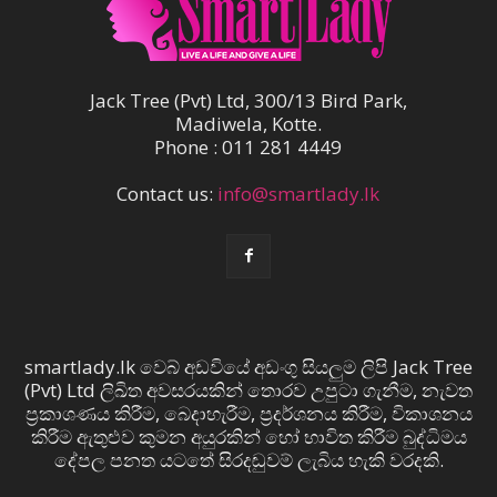
Jack Tree (Pvt) Ltd, 300/13 Bird Park,
Madiwela, Kotte.
Phone : 011 281 4449
Contact us:
info@smartlady.lk
smartlady.lk වෙබ් අඩවියේ අඩංගු සියලුම ලිපි Jack Tree
(Pvt) Ltd ලිඛිත අවසරයකින් තොරව උපුටා ගැනීම, නැවත
ප්‍රකාශණය කිරීම, බෙදාහැරීම, ප්‍රදර්ශනය කිරීම, විකාශනය
කිරීම ඇතුළුව කුමන අයුරකින් හෝ භාවිත කිරීම බුද්ධිමය
දේපල පනත යටතේ සිරදඬුවම් ලැබිය හැකි වරදකි.