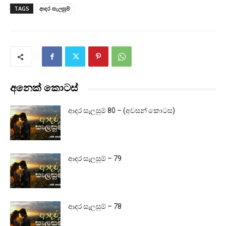
TAGS
ආදර සැලසුම්
අනෙක් කොටස්
ආදර සැලසුම් 80 – (අවසන් කොටස)
ආදර සැලසුම් – 79
ආදර සැලසුම් – 78