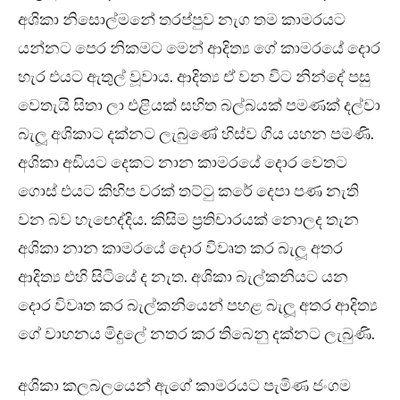
අශිකා නිසොල්මනේ තරප්පුව නැග තම කාමරයට
යන්නට පෙර නිකමට මෙන් ආදිත්‍ය ගේ කාමරයේ දොර
හැර එයට ඇතුල් වූවාය. ආදිත්‍ය ඒ වන විට නින්දේ පසු
වෙතැයි සිතා ලා එළියක් සහිත බල්බයක් පමණක් දල්වා
බැලූ අශිකාට දක්නට ලැබුණේ හිස්ව ගිය යහන පමණි.
අශිකා අඩියට දෙකට නාන කාමරයේ දොර වෙතට
ගොස් එයට කිහිප වරක් තට්ටු කරේ දෙපා පණ නැති
වන බව හැඟෙද්දිය. කිසිම ප්‍රතිචාරයක් නොලද තැන
අශිකා නාන කාමරයේ දොර විවෘත කර බැලූ අතර
ආදිත්‍ය එහි සිටියේ ද නැත. අශිකා බැල්කනියට යන
දොර විවෘත කර බැල්කනියෙන් පහළ බැලූ අතර ආදිත්‍ය
ගේ වාහනය මිදුලේ නතර කර තිබෙනු දක්නට ලැබුණි.
අශිකා කලබලයෙන් ඇගේ කාමරයට පැමිණ ජංගම