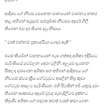
අම්මා ? ”
ආදිත්‍ය ගේ නිවස පෙනෙන මානයෙන් වාහනය නතර
කළ අභිමන් ඇසුවේ සම්පූර්ණ නිවසම අඳුරේ ගිලී
තිබෙන බව දුර තියාම දුටු නිසාය.
” මාත් එන්නම් පුතා.අයියා ගෙදර ඇති ”
එසේ කියමින් වාහනයෙන් බැස ගත්තද අශිකා ඉදිරියට
පැමිණියේ වෙව්ලන දෙපා වලිනි. අලුයම දැනෙන
සීතලද දරාගෙන අශිකා සහ අභිමන් ආදිත්‍යය ගේ
නිවසේ ස්වයංක්‍රීය ගේට්ටුවට අසලින් තිබූ කුඩා
ගේට්ටුව අසලට පැමිණියහ. එහි පිටතින් ඉබි යතුරු දමා
තිබෙන ආකාරය අඳුරේ වුවද පැහැදිලිවම දක්නට
තිබුණි. අශිකා ගේ හදවත තවත් වරක් කඩා ගෙන