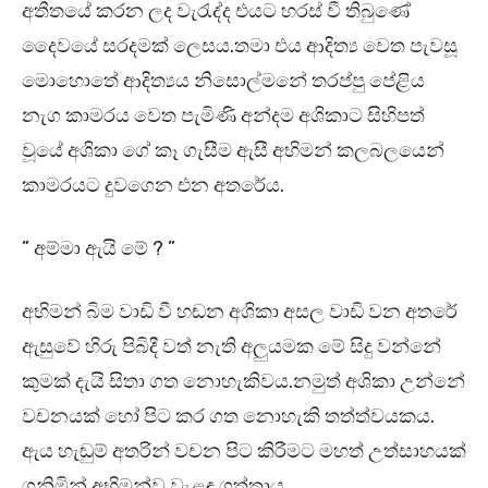
අතීතයේ කරන ලද වැරැද්ද එයට හරස් වී තිබුණේ
දෛවයේ සරදමක් ලෙසය.තමා එය ආදිත්‍ය වෙත පැවසූ
මොහොතේ ආදිත්‍යය නිසොල්මනේ තරප්පු පේළිය
නැග කාමරය වෙත පැමිණි අන්දම අශිකාට සිහිපත්
වූයේ අශිකා ගේ කෑ ගැසීම ඇසී අභිමන් කලබලයෙන්
කාමරයට දුවගෙන එන අතරේය.
” අම්මා ඇයි මේ ? ”
අභිමන් බිම වාඩි වී හඬන අශිකා අසල වාඩි වන අතරේ
ඇසුවේ හිරු පිබිදී වත් නැති අලුයමක මේ සිදු වන්නේ
කුමක් දැයි සිතා ගත නොහැකිවය.නමුත් අශිකා උන්නේ
වචනයක් හෝ පිට කර ගත නොහැකි තත්ත්වයකය.
ඇය හැඬුම් අතරින් වචන පිට කිරීමට මහත් උත්සාහයක්
ගනිමින් අභිමන්ව වැළඳ ගත්තාය.