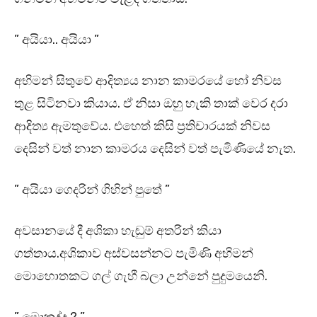
” අයියා.. අයියා ”
අභිමන් සිතුවේ ආදිත්‍යය නාන කාමරයේ හෝ නිවස
තුළ සිටිනවා කියාය. ඒ නිසා ඔහු හැකි තාක් වෙර දරා
ආදිත්‍ය ඇමතුවේය. එහෙත් කිසි ප්‍රතිචාරයක් නිවස
දෙසින් වත් නාන කාමරය දෙසින් වත් පැමිණියේ නැත.
” අයියා ගෙදරින් ගිහින් පුතේ ”
අවසානයේ දී අශිකා හැඬුම් අතරින් කියා
ගත්තාය.අශිකාව අස්වසන්නට පැමිණි අභිමන්
මොහොතකට ගල් ගැහී බලා උන්නේ පුදුමයෙනි.