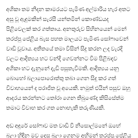
අශිකා තම නිදන කාමරයට පැමිණ අල්මාරිය හැර අතට
අසු වූ ඇඳුමකින් සැරසී යන්තමින් කොණ්ඩයද
පිළිවෙලක් කර ගත්තාය. අනතුරුව සිහිනයෙන් මෙන්
තරප්පු පේළිය බැස පහත මාලයට පැමිණ සෝෆාවෙන්
වාඩි වූවාය. අතීතයේ තමා විසින් සිදු කරන ලද වැරදි
වලට ආදිත්‍යය හට වන්දි ගෙවන්නට වීම පිළිබඳව
අශිකා හට දැනුනේ දැඩි පසුතැවීමකි. ආදිත්‍යය යනු
බොහෝ බලාපොරොත්තු තබා ගෙන සිදු කර ගත්
විවාහයෙන් ද පරාජිත වූ අයෙකි. නමුත් එයින් පසුව ඔහු
ආදරය කරන්නට තෝරා ගෙන තිබුණේද කිසිසේත්ම
තමාට විවාහ කර ගත නොහැකි තරුණියකි.
අඩ අඳුරේ සෝෆාව මත වාඩි වී නිසොල්මනේ ඔහේ
බලා හිඳින මව දෙස බලා ගෙනම අභිමන් තරප්පු පේළිය