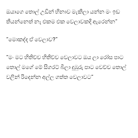
ඔයාගෙ තොල් උඩින් හිනාව මැකිලා යන්න මං ඉඩ
තියන්නෙත් නෑ එකම එක වෙලාවකදි ඇරෙන්න”
“මොකද්ද ඒ වෙලාව?”
“මං මට හිතිච්ච හිතිච්ච වෙලාවට ඔය ලා රෝස පාට
තොල් මගේ මේ සිගරට් බීලා දුඹුරු පාට වෙච්ච තොල්
වලින් රිදෙන්න අල්ල ගත්ත වෙලාවට”