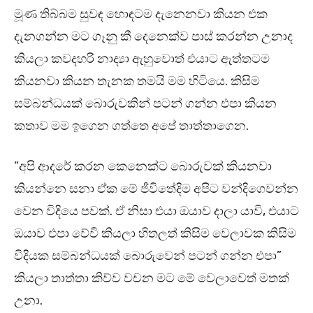
මූණ තිබ්බම සුවඳ හොඳටම දැනෙනවා කියන එක
දැනගන්න මට ගෑනු කී දෙනෙක්ව පාස් කරන්න උනාද
කියලා කවදහරි නාද්‍යා ඇහුවොත් එයාට ඇත්තටම
කියනවා කියන තැනක තමයි මම හිටියෙ. කිසිම
සම්බන්ධයක් බොරුවකින් පටන් ගන්න එපා කියන
කතාව මම ඉගෙන ගත්තෙ අපේ තාත්තාගෙන.
“අපි ආදරේ කරන කෙනෙක්ට බොරුවක් කියනවා
කියන්නෙ සනා ඒක මේ ජීවිතේදිම අපිට වන්දිගෙවන්න
වෙන විදියෙ පවක්. ඒ නිසා එයා ඔයාව දාලා යාවි, එයාට
ඔයාව එපා වේවි කියලා හිතලත් කිසිම වෙලාවක කිසිම
විදියක සම්බන්ධයක් බොරුවෙන් පටන් ගන්න එපා”
කියලා තාත්තා කිව්ව වචන මට මේ වෙලාවෙත් මතක්
උනා.