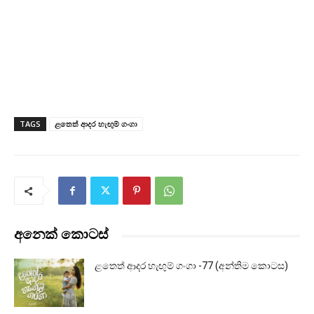
TAGS
ළතෙත් ආදර හැඟුම් ගංගා
අනෙක් කොටස්
ළතෙත් ආදර හැඟුම් ගංගා -77 (අන්තිම කොටස)