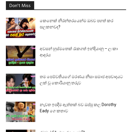
Don't Miss
කෙනෙක් නිරන්තරයෙන්ම ඔබව පහත් කර
සලකනවද?
අවසන් හුස්මතෙක් රැකගත් ඉන්දියානු – ලංකා
ආදරය
තම පෙම්වතියගේ මරණය නිසා සමාජ අපවාදයට
ලක් වූ කොරියානු තරුව
නැවත ඉපදීම ඇත්තක් බව ඔප්පු කල Dorothy
Eady ගෙ කතාව