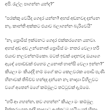
අපි. රැල්ල පාගන්න යන්ද?”
“පරක්කු වෙයිද ගෙදර යන්න? අහස් අඬනවද දන්නෙ
නෑ. කාන්ති අක්කට එයාව බලාගන්න බැරිවෙයි”
“නෑ ප්‍රොමිස් ඉක්මනට ගෙදර එක්කරගෙන යනවා.
අහස් අඬ අඬ උන්නොත් ප්‍රොමිස් මං නතර වෙලා හරි
එයාව නලවන්නම්කො. මටත් ඉඩක් දෙනවද ඔයාගෙ
ඇඳේ පොඩ්ඩක් එහෙම උනොත් හාන්සි වෙලා ඉන්න?”
කියලා මං කියද්දි නම් මගේ කට කෙලවරක පොඩි පැණි
හිනාවක් තිබිච්ච හන්දද දන්නෙ නෑ නාද්‍යා විහිලුවට
වගේ අතෙන් මගේ කම්මුලට තට්ටුවක් දැම්මෙ.
“හරි ආ ගහන්න, තව ගහන්න” කියලා මං කම්මුල
දික්කරගෙන ඉද්දි නාද්‍යාට ඇත්තටම හයියෙන් හිනා