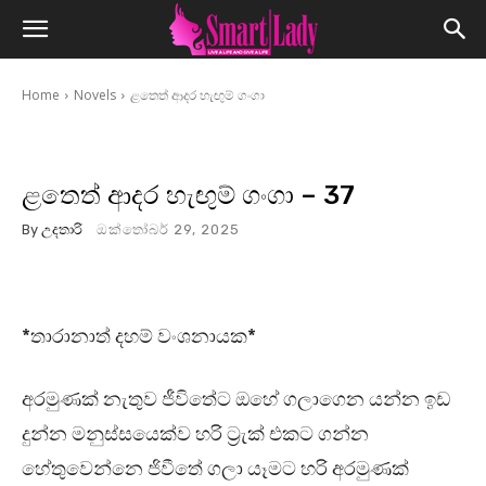
Home
Novels
ළතෙත් ආදර හැඟුම් ගංගා
ළතෙත් ආදර හැඟුම් ගංගා – 37
By
උදතාරි
ඔක්තෝබර් 29, 2025
*තාරානාත් දහම් වංශනායක*
අරමුණක් නැතුව ජීවිතේට ඔහේ ගලාගෙන යන්න ඉඩ
දුන්න මනුස්සයෙක්ව හරි ට්‍රැක් එකට ගන්න
හේතුවෙන්නෙ ජිවීතේ ගලා යෑමට හරි අරමුණක්