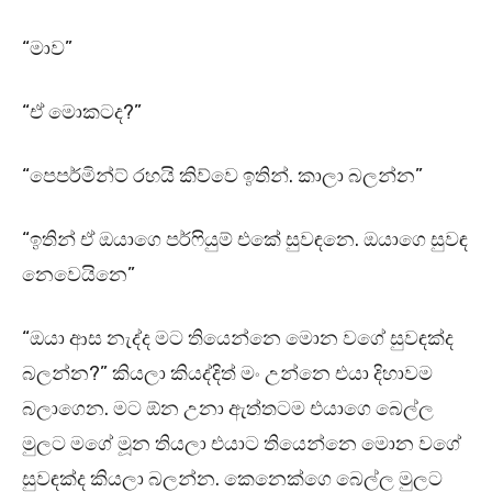
“මාව”
“ඒ මොකටද?”
“පෙපර්මින්ට් රහයි කිව්වෙ ඉතින්. කාලා බලන්න”
“ඉතින් ඒ ඔයාගෙ පර්ෆියුම් එකේ සුවඳනෙ. ඔයාගෙ සුවඳ
නෙවෙයිනෙ”
“ඔයා ආස නැද්ද මට තියෙන්නෙ මොන වගේ සුවඳක්ද
බලන්න?” කියලා කියද්දිත් මං උන්නෙ එයා දිහාවම
බලාගෙන. මට ඕන උනා ඇත්තටම එයාගෙ බෙල්ල
මුලට මගේ මූන තියලා එයාට තියෙන්නෙ මොන වගේ
සුවඳක්ද කියලා බලන්න. කෙනෙක්ගෙ බෙල්ල මුලට