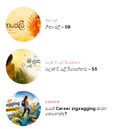
ගීතාංජලී
ගීතාංජලී – 08
මලක් වී යළි පිපෙන්නම්
මලක් වී යළි පිපෙන්නම් – 55
CAREER
ඔයත් Career zigzagging කරන
කෙනෙක්ද?