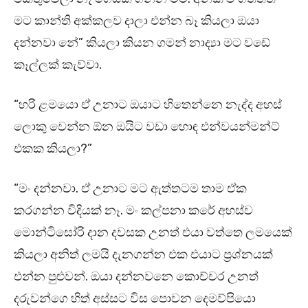
මට කාන්ති අක්කලව දාලා එන්න බෑ කියලා ඔයා
දන්නවා නේ” කියලා කියන ගමන් නාද්‍යා මට වඩේ
කෑල්ලක් කැව්වා.
“හරි ළමයො ඒ උනාට ඔයාට හිතෙන්නෙ නැද්ද අහස්
ලොකු වෙන්න ඕන ඔයිට වඩා හොඳ එන්වයන්මන්ට්
එකක කියලා?”
“මං දන්නවා. ඒ උනාට මට ඇත්තටම තාම ඒක
කරගන්න විදියක් නෑ. මං කල්පනා කරේ අහස්ව
මොන්ටිසෝරි දාන දවසක උනත් එයා වත්තෙ ලමයෙක්
කියලා අනිත් ලමයි දැනගන්න එක එයාට ප්‍රශ්නයක්
එන්න පුළුවන්. ඔයා දන්නවනෙ කොච්චර උනත්
දරුවන්ගෙ හිත් අස්සට විස පොවන දෙමව්පියො