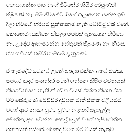
හොයාගන්න එක.මගේ ජීවිතේට කිසිම අරමුණක්
තිබුණේ නෑ. මම ජීවිතේට ඔහේ ගලාගෙන යන්න ඉඩ
දීලා හිටියේ. හරියට සුක්කානම නැති බෝට්ටුවක් වගේ,
කොහෙටද යන්නෙ කියලා මමවත් දැනගෙන හිටියෙ
නෑ. උදේට ඇහැරෙන්න හේතුවක් තිබුණෙ නෑ. නීරස,
හිස් ගතියක් තමයි හැමදාම දැනුණේ.
ඒ හැමදේම වෙනස් උනේ නාද්‍යා එක්ක. අහස් එක්ක.
සමහර ආදර කතන්දර පටන් ගන්නෙ කිසිම වචනයක්
කියවෙන්නෙ නැති නිහඬතාවයක් එක්ක කියන එක
මට තේරුණේ මෙච්චර දවසක් මාත් එක්ක වලියටම
වගේ ආව නාද්‍යා චුට්ට චුට්ට මං ළඟදි සැහැල්ලු
වෙන්න, දඟ වෙන්න, කෙල්ලෙක් වගේ හැසිරෙන්න
ගත්තයින් පස්සේ. වෙනද වගෙ මට බයක් නැතුව