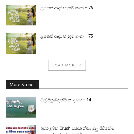
ළතෙත් ආදර හැඟුම් ගංගා – 76
ළතෙත් ආදර හැඟුම් ගංගා – 75
LOAD MORE
More Stories
මල් පිපුණිද හිම කැළයේ – 14
අවුරුදු 8ක Crush එකක් නිසා මුලු ජීවිතේම