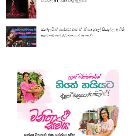
රටවල් 51, එක රතු ඇඳුමයි!
ඔන්ලයින් පේමට් එකක් නිසා මුදල් සියල්ල අහිමි
කරගත් තරුණියකගේ කතාව