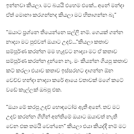
ඉන්නවා කියලා. මට බයයි එහෙම එකේ… අනේ මන්දා
ඒත් මොනා කරගන්නද කියලා මට හිතාගන්න බෑ”
“ඔයාට ප්‍රශ්නෙ තියෙන්නෙ සල්ලි නම්. ගෙයක් ගන්න
නාද්‍යා මට පුළුවන් ඔයාට උදව්….”කියලා කතාව
සම්පූර්ණ කරන්න මම හැදුවට නාද්‍යා මට ඒ කතාව
සම්පූර්ණ කරන්න දුන්නෙ නෑ. මං කියන්න ගියපු කතාව
කට් කරලා එයාව කතාව ඉස්සරහට දාගන්න ඕන
වෙච්ච හන්දා නාද්‍යා කරේ ආයෙ වතාවක් මගේ කටේ
වඩේ කෑල්ලක් ඔබපු එක.
“ඔයා මේ කරපු උදව් හොඳටෝම ඇති අනේ. තව මට
උදව් කරන්න ගිහින් අන්තිමේ ඔයාට ඔයාවත් නැති
වෙන එක තමයි වෙන්නෙ” කියලා එයා කියද්දි නම් මට