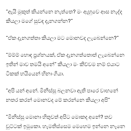
“ඇයි මුකුත් කියන්නෙ නැත්තෙ? මං ඇහුවෙ ආස නැද්ද
කියලා මගේ සුවඳ දැනගන්න?”
“ඒක දැනගත්තා කියලා මට මොනවද ලැබෙන්නෙ?”
“ම්ම්ම් හොඳ ප්‍රශ්නයක්, ඒක දැනගත්තොත් ලැබෙන්නෙ
ඉතින් මාව තමයි අනේ” කියලා මං කිව්වම නම් එයාට
ටිකක් හයියෙන් හිනා ගියා.
“අපි යන් අනේ. මිනිස්සු බලනවා ඇති පාරෙ වාහනේ
නතර කරන් මොනවද මේ කරන්නෙ කියලා අපි”
“මිනිස්සු මොනා හිතුවත් අපිට මොකද අනේ? තව
චුට්ටක් ඉමුකො. හැමතිස්සෙම මෙහෙම ඉන්නෙ නෑනෙ