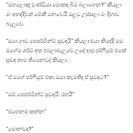
“මහලොකු චණ්ඩියා මොකද බිම බලාගෙන?” කියලා
මං අහද්දිවත් මේකි නෙවෙයි ඔලුව උස්සලා මං දිහාව
බැලුවෙ.
“ඔයා ගාව පෙපර්මින්ට් සුවඳයි” කියලා එයා කියද්දි මම
මගේම ශර්ට් අත ඉඹලාබැලුවෙ උදේ දාපු පර්ෆියුම් එකේ
සුවඳ තාම තියෙනවද කියලා.
“ඒ මගේ පර්ෆියුම් එක, ඔයා කැමතිද ඒ සුවඳට?”
“ඔව් පෙපර්මින්ට් සුවඳයි. රහයි”
“එහෙනම් කන්න”
“මොනවද?”