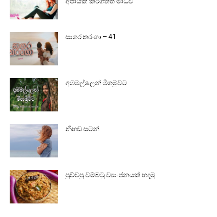
අපායක් කරගත්ත මාධවී
සාගර තරංගා – 41
අඹමල්ලෙන් මීගමුවට
නිහඬ සටන්
පුච්චපු වම්බටු ව්‍යාංජනයක් හදමු