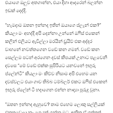
එයාගෙ ඔලුව අතගාන්න, එයා දිහා ආදරෙන් බලන්න
ඉඩක් දෙද්දි.
“හැමදාම ඔතන ඉන්නද ඉතින් ඔයාගෙ ප්ලෑන් එක?”
කියලා මං අහද්දි අපි දෙන්නා උන්නේ ඔෆිස් එකෙන්
කලින් එලියට ඇවිල්ලා මරයින් ඩ්‍රයිව් එක අද්දර
වාහනේ නවත්තගෙන වඩේ කන ගමන්. වඩේ කන
සෙල්ලම පටන් අරගෙන දවස් කීපයක් උනාට පළවෙනි
දවසෙ “මේ වඩේ එක්ක සුපිරියට යනවනේ ඉඟුරු
ප්ලේන්ටී” කියලා මං කිව්ව නිසාම අපි එහෙම යන
දවස්වලට එයා ගාව තිබ්බ ටම්බ්ලර් එකට ඔෆිස් එකෙන්
ඉඟුරු ප්ලේන් ටී හදාගෙන එන්න නාද්‍යා පුරුදු වුනා.
“ඔතන ඉන්නද ඇහුවෙ? තාම එහෙම ලොකු සල්ලියක්
එකතුවෙලා නෑ ගෙයක් ගන්න මට. අනික ඒ ගත්තත්