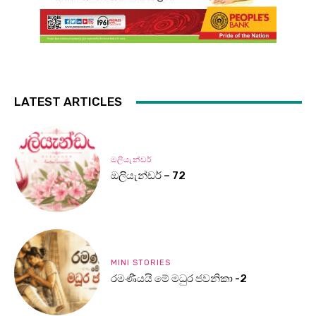
LATEST ARTICLES
ඔලියැන්ඩර්
ඔලියැන්ඩර් – 72
MINI STORIES
රමණීයයි මේ මධුර ජවනිකා -2