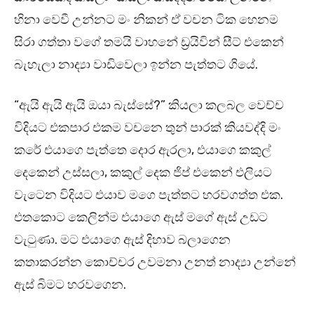
හිනා වෙවී උන්නට මං නිකන් ඒ වචන ටික හෙනම
සිරා ගත්තා වගේ තමයි වාහනේ ඩ්‍රයිවින් සීට් එකෙන්
බැහැලා නාද්‍යා වාඩිවෙලා ඉන්න පැත්තට ගියේ.
“ඇයි ඇයි ඇයි ඔයා බැස්සේ?” කියලා කලබල වෙච්ච
විදියට එකපාර එකම වචනෙ තුන් පාරක් කියවද්දි මං
කරේ එයාගෙ පැත්තෙ දොර ඇරලා, එයාගෙ කකුල්
දෙකෙන් උස්සලා, කකුල් දෙක ජිප් එකෙන් එලියට
වැටෙන විදියට එයාව මගෙ පැත්තට හරවගත්ත එක.
එතකොට කෙලින්ම එයාගෙ ඇස් මගේ ඇස් උඩට
වැටුණා. මට එයාගෙ ඇස් දිහාව බලාගෙන
කතාකරන්න කොච්චර උවමනා උනත් නාද්‍යා උන්නේ
ඇස් බිමට හරවගෙන.