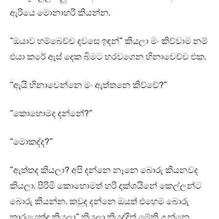
ඇරියෙ මොනාහරි කියන්න.
“ඔයාව හම්බෙච්ච දවසෙ ඉඳන්” කියලා මං කිව්වාම නම්
එයා කරේ ඇස් දෙක බිමට හරවගෙන හිනාවෙච්ච එක.
“ඇයි හිනාවෙන්නෙ මං ඇත්තනෙ කිව්වේ?”
“කොහොමද දන්නේ?”
“මොකද්ද?”
“ඇත්තද කියලා? අපි දන්නෙ නෑනෙ බොරු කියනවද
කියලා. පිරිමි කොහොමත් හරි දක්ශයිනේ කෙල්ලන්ට
බොරු කියන්න. කවුද දන්නෙ ඔයත් එහෙම බොරු
කාරයෙක්ද කියලා” කියලා කියද්දිත් මේකි උන්නෙ