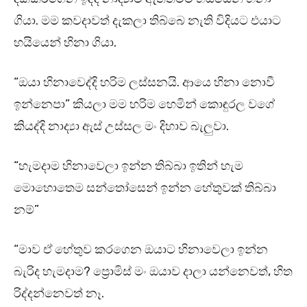
ගියා. මම කවදාවත් දැකලා තිබ්බෙ නැති විදියට එයාට
හයියෙන් හිනා ගියා.
“ඔයා හිනාවෙද්දි හරිම ලස්සනයි. ආයෙ හිනා නොවී
ඉන්නෙපා” කියලා මම හරිම හෙමින් කොඳුරල වගේ
කියද්දි නාද්‍යා ඇස් උස්සල මං දිහාව බැලුවා.
“හැමදාම හිනාවෙලා ඉන්න තිබ්බා ඉතින් හැම
මොහොතෙම සන්තෝසෙන් ඉන්න හේතුවක් තිබ්බා
නම්”
“මාව ඒ හේතුව කරගෙන ඔයාට හිනාවෙලා ඉන්න
බැරිද හැමදාම? ප්‍රොමිස් මං ඔයාව දාලා යන්නෙවත්, හිත
රිද්දන්නෙවත් නෑ.