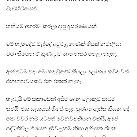
වැඩිහිටියෙක්
තනියම අතරමං කරලා දාපු අසරණයෙක්
මේ හැමදේම මැද්දේ අවුරුදු ගාණක් ගියත් නටාලියා
වටා තියෙන ඒ කුණාටුව තාම නතර වෙලා නැහැ.
ඇත්තටම එදා මොකද වුණේ කියලා ලෝකය කවදාවත්
එකඟතාවයකට එන එකක් නැහැ.
හැබැයි මේ කතාවෙන් අපිට දෙන ලොකුම පාඩම
තමයි, එක සැකයක් හිතේ පැළ වුණාම ඇත්ත කියන දේ
කොච්චර නම් යටපත් වෙනවද කියන එකයි, අපේ
පද්ධතිවල තියෙන දුර්වලකම් නිසා අහිංසක ජීවිත