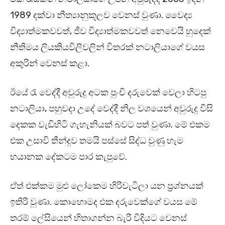
1989 දක්වා නීත්‍යානුකූලව වෙනස් වුණා. වෛද්‍ය
විද්‍යාත්මකවවත්, ජීව විද්‍යාත්මකවවත් නෙවෙයි හුදෙක්
නීතිමය ලියකියවිලිවලින් විතරක් නටාලියාගේ වයස
අකුරින් වෙනස් කළා.
ඊයේ රෑ වෙද්දී අවුරුදු අටක පුංචි දරුවෙක් වෙලා හිටපු
නටාලියා, පහුවදා උදේ වෙද්දී නිල වශයෙන් අවුරුදු විසි
දෙකක වැඩිහිටි ගැහැනියක් බවට පත් වුණා. මේ එකම
එක උසාවි තීන්දුව තමයි පස්සේ සිද්ධ වුණු හැම
භයානක දේකටම පාර කැපුවේ.
ඒත් එක්කම මුළු ලෝකෙම හිරිවැටිලා යන ප්‍රශ්නයක්
ඉතිරි වුණා. කොහොමද එක දරුවෙක්ගේ වයස මේ
තරම් ලේසියෙන් හිතාගන්න බැරි විදියට වෙනස්