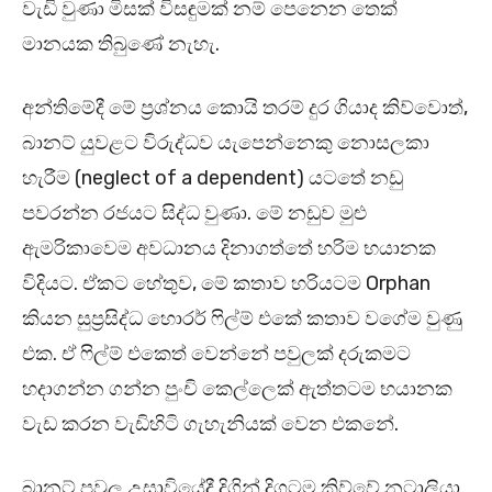
වැඩි වුණා මිසක් විසඳුමක් නම් පෙනෙන තෙක්
මානයක තිබුණේ නැහැ.
අන්තිමේදී මේ ප්‍රශ්නය කොයි තරම් දුර ගියාද කිව්වොත්,
බානට් යුවළට විරුද්ධව යැපෙන්නෙකු නොසලකා
හැරීම (neglect of a dependent) යටතේ නඩු
පවරන්න රජයට සිද්ධ වුණා. මේ නඩුව මුළු
ඇමරිකාවෙම අවධානය දිනාගත්තේ හරිම භයානක
විදියට. ඒකට හේතුව, මේ කතාව හරියටම Orphan
කියන සුප්‍රසිද්ධ හොරර් ෆිල්ම් එකේ කතාව වගේම වුණු
එක. ඒ ෆිල්ම් එකෙත් වෙන්නේ පවුලක් දරුකමට
හදාගන්න ගන්න පුංචි කෙල්ලෙක් ඇත්තටම භයානක
වැඩ කරන වැඩිහිටි ගැහැනියක් වෙන එකනේ.
බානට් පවුල උසාවියේදී දිගින් දිගටම කිව්වේ නටාලියා