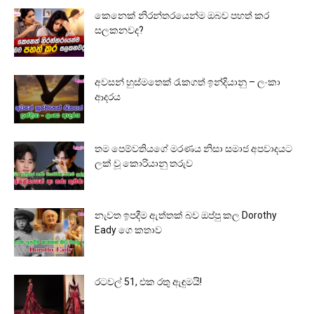
කෙනෙක් නිරන්තරයෙන්ම ඔබව පහත් කර
සලකනවද?
අවසන් හුස්මතෙක් රැකගත් ඉන්දියානු – ලංකා
ආදරය
තම පෙම්වතියගේ මරණය නිසා සමාජ අපවාදයට
ලක් වූ කොරියානු තරුව
නැවත ඉපදීම ඇත්තක් බව ඔප්පු කල Dorothy
Eady ගෙ කතාව
රටවල් 51, එක රතු ඇඳුමයි!