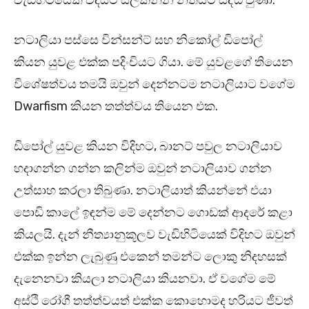
වැඩිහිටියෙක් විදියට සලකන්න නීතියට සිද්ධ වුණා.
නටාලියා පස්සෙ වින්සන්ට් සහ නිකෝල් ඩිපෝල්
කියන යුවළ එක්ක පදිංචියට ගියා. මේ යුවළගේ තියෙන
විශේෂත්වය තමයි ඔවුන් දෙන්නටම නටාලියාට වගේම
Dwarfism කියන තත්ත්වය තියෙන එක.
ඩිපෝල් යුවළ කියන විදිහට, බානට් පවුල නටාලියාව
හදාගන්න ගන්න කලින්ම ඔවුන් නටාලියාව ගන්න
උත්සාහ කරලා තිබුණා. නටාලියාත් කියන්නේ එයා
පොඩි කාලේ ඉඳන්ම මේ දෙන්නට ගොඩක් ආදරේ කළා
කියලයි. දැන් නීත්‍යානුකූලව වැඩිහිටියෙක් විදිහට ඔවුන්
එක්ක ඉන්න ලැබුණු එකෙන් තමන්ට ලොකු නිදහසක්
දැනෙනවා කියලා නටාලියා කියනවා. ඒ වගේම මේ
අස්ථි රෝගී තත්ත්වයත් එක්ක කොහොමද හරියට ජීවත්