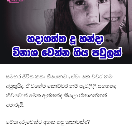
සමහර ජීවිත කතා තියෙනවා, ඒවා කොච්චර නම්
අමුතුයිද, ඒ වගේම කොච්චර නම් පැටලිලි සහගතද
කිව්වොත් මේක ඇත්තක්ද කියලා හිතාගන්නත්
අමාරුයි.
මේක දරුවෙක්ව අහක දාපු කතාවක්ද?