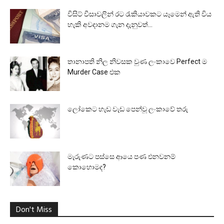
විසිට් වීසාවලින් රට රැකියාවකට යෑමෙන් ඇති විය
හැකි අවදානම ගැන දැනුවත්...
තානාපති නිල නිවසක වුණ ලංකාවෙ Perfect ම
Murder Case එක
ලෝකෙට හැඩ වැඩ පෙන්වූ ලංකාවේ තරු
මැරුණට පස්සෙ ආයෙ පණ එනවනම්
කොහොමද?
Don't Miss