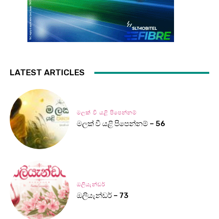
LATEST ARTICLES
මලක් වී යළි පිපෙන්නම්
මලක් වී යළි පිපෙන්නම් – 56
ඔලියැන්ඩර්
ඔලියැන්ඩර් – 73