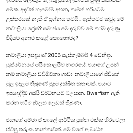
ඉදිරියේ ලොකුම ලොකු ප්‍රහේලිකාවක් වුණු කතාවක්
මේක. අදටත් හැමෝම අහන, තාමත් හරියටම
උත්තරයක් නැති ඒ ප්‍රශ්නය තමයි… ඇත්තටම කවුද මේ
නටාලියා ග්‍රේස්? සමාජය මේ දරුවව මේ තරම් දරුණු
විදියට අනාථ කළේ කොහොමද?
නටාලියා ඉපදුණේ 2003 සැප්තැම්බර් 4 වෙනිදා,
යුක්රේනයේ මයිකොලයිව් නගරයේ. එයාගේ උපන්
නම නටාලියා වඩිමිව්නා ගාවා. නටාලියාගේ ජීවිතේ
මුල ඉඳලම තිබුණේ පුදුම දුක්ඛිත කතාවක්. එයාට
ඉපදෙද්දීම අස්ථි වර්ධනයට බලපාන, Dwarfism ඇති
කරන හරිම දුර්ලභ ලෙඩක් තිබුණා.
එයාගේ අම්මා ඒ කාලේ ආර්ථික ප්‍රශ්න එක්ක හිරවෙලා
හිටපු තරුණ කාන්තාවක්. මේ වගේ ආබාධිත