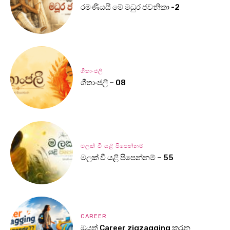
රමණීයයි මේ මධුර ජවනිකා -2
ගීතාංජලී
ගීතාංජලී – 08
මලක් වී යළි පිපෙන්නම්
මලක් වී යළි පිපෙන්නම් – 55
CAREER
ඔයත් Career zigzagging කරන