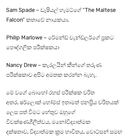
Sam Spade – ඩෑෂියල් හැමට්ගේ “The Maltese
Falcon” කතාවේ නායකයා,
Philip Marlowe – රේමන්ඩ් චැන්ඩ්ලර්ගේ ප්‍රකට
පෞද්ගලික පරීක්ෂකයා
Nancy Drew – කැරලයින් කීන්ගේ තරුණ
පරීක්ෂකාව අපිට අමතක කරන්න බැහැ.
මේ වගේ බොහෝ රහස් පරීක්ෂක චරිත
අතර, ෂර්ලොක් හෝම්ස් ඉතාමත් ජනප්‍රිය චරිතයක්
ලෙස පත් වීමට හේතුව ඔහුගේ
විචක්ෂණශීලීත්වය, මනෝවිද්‍යාත්මක
දක්ෂතාව, විද්‍යාත්මක ක්‍රම භාවිතය, වොට්සන් සමඟ