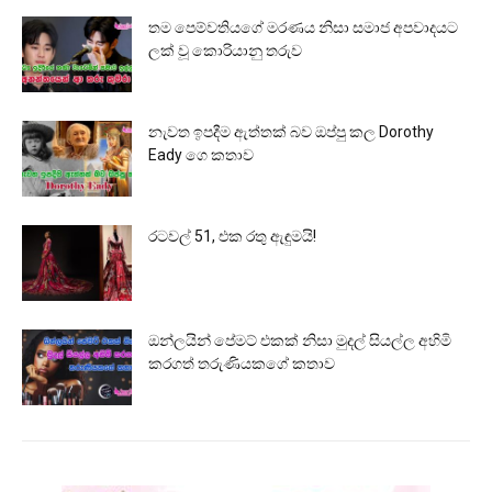
තම පෙම්වතියගේ මරණය නිසා සමාජ අපවාදයට
ලක් වූ කොරියානු තරුව
නැවත ඉපදීම ඇත්තක් බව ඔප්පු කල Dorothy
Eady ගෙ කතාව
රටවල් 51, එක රතු ඇඳුමයි!
ඔන්ලයින් පේමට් එකක් නිසා මුදල් සියල්ල අහිමි
කරගත් තරුණියකගේ කතාව