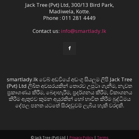
Jack Tree (Pvt) Ltd, 300/13 Bird Park,
Madiwela, Kotte.
Phone : 011 281 4449
Contact us:
info@smartlady.lk
smartlady.lk වෙබ් අඩවියේ අඩංගු සියලුම ලිපි Jack Tree
(Pvt) Ltd ලිඛිත අවසරයකින් තොරව උපුටා ගැනීම, නැවත
ප්‍රකාශණය කිරීම, බෙදාහැරීම, ප්‍රදර්ශනය කිරීම, විකාශනය
කිරීම ඇතුළුව කුමන අයුරකින් හෝ භාවිත කිරීම බුද්ධිමය
දේපල පනත යටතේ සිරදඬුවම් ලැබිය හැකි වරදකි.
© Jack Tree (Pvt) Ltd |
Privacy Policy
|
Terms