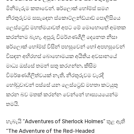
මිනිමැරුම කතාවෙන්. ෂර්ලොක් හෝම්ස් සමග
නිරතුරුවම සසැඳෙන ස්කොට්ලන්ඩ්යාඩ් පොලිසියෙ
ලෙස්ට්‍රෙඩ් මහත්මයාවත් අපට මේ මොහොතේ අමතක
කරන්නම බැහැ. අපූරු විමර්ශණශීලී දෙනෙත නිසා
ෂර්ලොක් හෝම්ස් විසින් පහසුවෙන් හෝ අපහසුවෙන්
විසඳන අභිරහස් බොහොමයක අයිතිය අවසානයේ
මාධ්‍ය ඔස්සේ තමන් සතු කරගන්න, කිසිම
විමර්ෂණශීලිත්වයක් නැති, නිරතුරුවම වැරදි
හෝඩුවාවන් පස්සේ යන ලෙස්ට්‍රෙඩ් මහතා කටයුතු
කරන බව මතක් කරන්න වෙන්නේ හාස්‍යයයෙන්ම
තමයි.
හැබැයි “Adventures of Sherlock Holmes” තුළ ඇති
“The Adventure of the Red-Headed