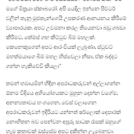
මගේ මිත්‍රයා ස්කාබරෝ. අපි යෙදිල ඉන්නෙ පිව්ටර්
වලින් තැනූ මුළුතැන්ගෙයි උපකරණ ආනයනය කිරීමේ
ව්‍යාපාරයක. අපට උවමනා කරල තියෙනවා බඩු ගබඩා
කිරීමට, තේම්ස් ගඟ කිට්ටුව බිම් මහලක්.
කෙනෙකුගෙන් අපට ආරංචියක් ලැබුණා, ස්ටුවට්
මහත්මයාගෙ බිම් මහල හිස්වෙලා නිසා, ඒක බද්දට
ගන්න හැකිවේවි කියලා”
තමන් හඹායමින් හිඳින අපරාධකරුවන් අල්ලාගන්න
ඕනම විදියෙ අභියෝගයකට මුහුන දෙන්න වගේම,
අනන්‍යතාවය හංගගෙන, වෙස් වලාගෙන
අපරාධකරුවන් ඉදිරියට යන්නත් ෂර්ලොක් දෙපාරක්
නොහිතන බව පෙන්වන අපූරු සාධක රැසක් ඔහුගේ
හැම කතාවක් ඔස්සේම අපට දකින්න ලැබෙනවා.