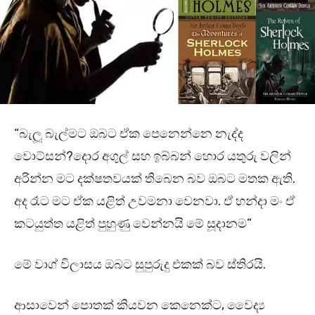
“බැලූ බැල්මට ඔබට ඒක පෙනෙන්නෙ නැද්ද
වොට්සන්?දොර අගුල් සහ ඉබ්බන් හොර යතුරු වලින්
අරින්න මට දක්ෂතවයක් තිබෙන බව ඔබට මතක ඇති.
අද රෑට මට ඒක යළිත් උවමනා වෙනවා. ඒ හන්දා මං ඒ
කටයුත්ත යළිත් පුහුණු වෙන්නයි මේ සූදානම”
මේ වාග් විලාසය ඔබට සුපුරුදු එකක් බව ස්තිරයි.
ආසාවෙන් පොතක් කියවන කෙනෙක්ට, වෛද්‍ය