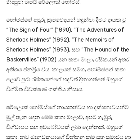
නිදසුන තමයි ෂර්ලොක් හෝම්ස්.
හෝම්ස්ගේ අපූරු ක්‍රමවේදයන් හඳුන්වා දීමට දායක වූ
“The Sign of Four” (1890), “The Adventures of
Sherlock Holmes” (1892), “The Memoirs of
Sherlock Holmes” (1893), සහ “The Hound of the
Baskervilles” (1902) යන කතා මාලා, රසිකයන් අතර
අතිශය ජනප්‍රිය විය. කාලයත් සමග, හෝම්ස්ගේ කතා
ලොව පුරා රසිකයන්ගේ හදවත් දිනාගත්තේ ඔහුගේ
විශ්මිත විචක්ෂණ ශක්තිය නිසාය.
ෂර්ලොක් හෝම්ස්ගේ නායකත්වය හා දක්ෂතාවයන්ට
මුල් තැන දෙන මෙම කතා මාලාව, අපට ගැඹුරු
විශ්වාසය සහ අවබෝධයක් ලබා දෙන්නක්. ඔහුගේ
කතා, නව මානවකයාගේ චින්තන ක්‍රම සහ සමාජය හා