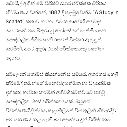
ඩොයිල් අතින් මේ විශිෂ්ට රහස් පරීක්ෂක චරිතය
නිර්මාණය වන්නේ, 1887 දී පළමුවෙන්ම “A Study in
Scarlet” කතාව හරහා. එම කතාවෙහි වෛද්‍ය
වොට්සන් තම මිතුරා වූ හෝම්ස්ගේ වෘත්තීය සහ
පෞද්ගලික ජීවිතයෙහි රසවත් විස්තර ඇතුළත්
කරමින්, අපට අපූරු රහස් පරීක්ෂකයකු හඳුන්වා
දෙනවා.
ෂර්ලොක් හෝම්ස් කියන්නේ එ සමයේ, අභිරහස් හෙළි
කිරීමේදී තමන්ගේ මනෝවිද්‍යාත්මක හා විද්‍යාත්මක
දක්ෂතා භාවිතා කරමින් අතිවිශිෂ්ටත්වයට පත්වූ
පෞද්ගලික රහස් පරීක්ෂකයෙක්. ඔහුගේ
විචක්ෂණශීලීත්වය, සැලකිලිමත් වීම තුළින් නිවැරදිව
අනාවරණය කළ හැකි බව පෙන්වා දුන් විශිෂ්ටතම