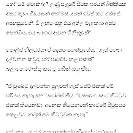
හෝ! මේ මොකද්ද? ලණු පැදුරේ පිටත දාරයත් බිත්තියත්
අතර කුඩා හිඩසෙන් හෝම්ස් යමක් ඉවත් කර ගත්තේ
අපහසුවෙනි. මී ලඟට ඔහු එය අත්ල මැද තබා අපට
පෙන්විය. එය බගෙට දැවුන ගිනිකූරකි”
පොලිස් නිලධරයා ඒ දෙසට පහත්වූයේය. “ගෑස් පහන
දල්වන්න කවුරු හරි පාවිච්චි කළ එකක්”
බලාපොරොත්තු කඩ වූ හඬින් ඔහු කීය.
“ඒ වුණාට දල්වන්න පුලුවන් ගෑස් ජෙට් එකක් මේ
හරියෙ නැහැනෙ” හෝම්ස් කීය. “ඉස්සරහ දොර කිට්ටුව
එකක් තියෙනවා. අනෙක තියෙන්නේ කාමරේ පිටුපසම
කෙලවර. නමුත් මේ කිට්ටුවක නැහැ”
මේ කොටස මම උපුටා ගත්තේ හචිංසන් චතුරශ්‍රයේ