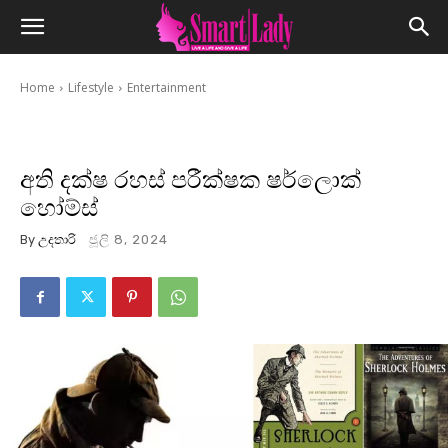
Home
Lifestyle
Entertainment
අති දක්ෂ රහස් පරීක්ෂක ෂර්ලොක්
හෝම්ස්
By
උදතාරි
ජූලි 8, 2024