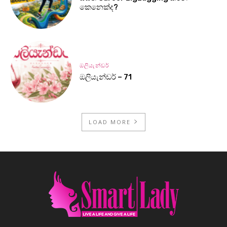
කෙනෙක්ද?
ඔලියැන්ඩර්
ඔලියැන්ඩර් – 71
LOAD MORE