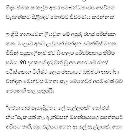
විද්‍යාත්මක සංකල්ප අතර සම්බන්ධතාවය සෙවීමේ
වැදගත්කම පිළිබඳව මනාවට විවරණය කරන්නක්.
ඉංග්‍රීසි භාශාවෙන් ලියවුන මේ අපූරු රහස් පරීක්ෂක
කතා මාලාව අපට ලංවුනේ චන්දන මෙන්ඩිස් මහතා
විසින් පසුකාලීනව ඒව සිංහලට පරිවර්තනය කිරීම
සමග. 90 දශකයේ දරුවන් වූ අප අතර මේ රහස්
පරීක්ෂකයා විශිෂ්ට ලෙස මතකයට ඔබ්බවා තබන්න
චන්දන මෙන්ඩිස් මහතා කල මෙහෙවර අපමණක් බව
මෙනෙහි කල යුතුමයි.
“මේක නම් පැහැදිළිවම ලේ පැල්ලමක්” හෝම්ස්
කීය.”සැකයක් නෑ. ඇන්ඩසන් මහත්තයාගෙ සපත්තුවේ
අඩියට පෑගී, ඔහු එළියට ගෙන ආ ලේ පැල්ලමක්. හො