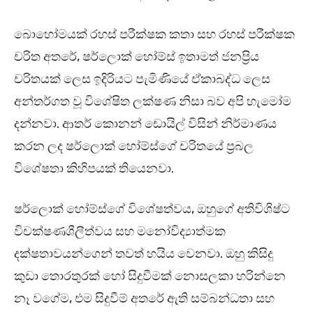
බොහෝමයක් රහස් පරීක්ෂක කතා සහ රහස් පරීක්ෂක
චරිත අතරේ, ෂර්ලොක් හෝම්ස් ඉතාමත් ජනප්‍රිය
චරිතයක් ලෙස ඉදිරියට පැමිණියේ ඒකාබද්ධ ලෙස
අන්තර්ගත වූ විශේෂිත ලක්ෂණ නිසා බව අපි හැමෝම
දන්නවා. ආතර් කොනන් ඩොයිල් විසින් නිර්මාණය
කරන ලද ෂර්ලොක් හෝම්ස්ගේ චරිතයේ ප්‍රබල
විශේෂතා කිහිපයක් තියෙනවා.
ෂර්ලොක් හෝම්ස්ගේ විශේෂත්වය, ඔහුගේ අතිවිශිෂ්ට
විචක්ෂණශීලීත්වය සහ මනෝවිද්‍යාත්මක
දක්ෂතාවයන්ගෙන් තවත් හයිය වෙනවා. ඔහු කිසිදු
කුඩා තොරතුරක් හෝ සිදුවීමක් නොසලකා හරින්නෙ
නෑ වගේම, එම සිදුවීම් අතරේ ඇති සම්බන්ධතා සහ