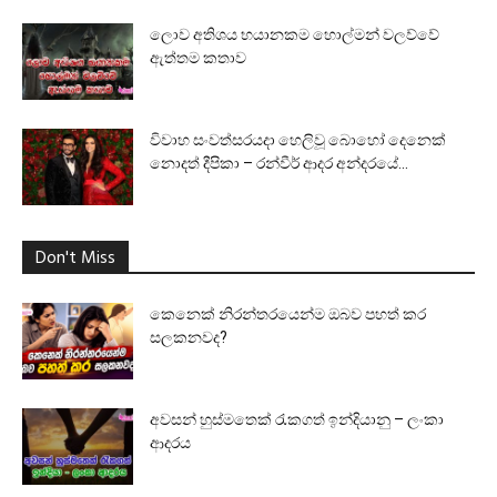
ලොව අතිශය භයානකම හොල්මන් වලව්වේ
ඇත්තම කතාව
විවාහ සංවත්සරයදා හෙලිවූ බොහෝ දෙනෙක්
නොදත් දීපිකා – රන්වීර් ආදර අන්දරයේ...
Don't Miss
කෙනෙක් නිරන්තරයෙන්ම ඔබව පහත් කර
සලකනවද?
අවසන් හුස්මතෙක් රැකගත් ඉන්දියානු – ලංකා
ආදරය