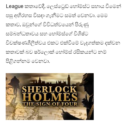
League කතාවේදී, ලෙස්ට්‍රෙඩ් හෝම්ස්ට සහාය වීමෙන්
පසු අභිරහස විසඳා ගැනීමට සමත් වෙනවා. මෙම
කතාව, ඔවුන්ගේ විවිධත්වයෙන් පිරුණු
සම්බන්ධතාවය සහ හෝම්ස්ගේ විශිෂ්ට
විචක්ෂණශීලීත්වය එකට එක්වීමේ වැදගත්කම දක්වන
කතාවක් බව ෂර්ලොක් හෝම්ස් රසිකයන්ට නම්
පිළිගන්නම වෙනවා.