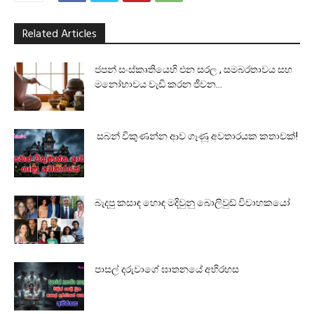
Related Articles
ජපන් සංස්කෘතියෙහි එන සරල , සමබරතාවය සහ
මනෝභාවය වැඩි කරන ජීවන...
සබන් විකුණන්න ආව ගෑණූ අවතාරයක කතාවක්!
බැදපු කසාඳ හොඳ මදිවුනු බොලිවුඩ් විවාහකයෝ
පාසල් දරුවාගේ ඝාතනයේ අභිරහස