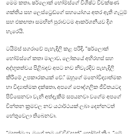
මෙම කතා, ෂර්ලොක් හෝම්ස්ගේ විශිෂ්ට විචක්ෂණ
ශක්තිය සහ ලෙස්ට්‍රෙඩ්ගේ සහයෝගය අතර ඇති ගැටුම්
සහ එකඟතා සමඟින් පුරාවටම ආකර්ශනීයව දිග
හැරෙයි.
ටයිම්ස් සගරාවේ පැහැදිලි කළ පරිදි, “ෂර්ලොක්
හෝම්ස්ගේ කතා මාලාව, ලෝකයේ අභිරහස් සහ
අද්භූතත්වය පිළිබඳව අපට නව නිවැරදිව පැහැදිලි
කිරීමේ උපකාරකයක් වේ.” ඔහුගේ මනෝවිද්‍යාත්මක
හා විද්‍යාත්මක දක්ෂතා, අපගේ පෞද්ගලික ජීවිතයටද
පිවිසෙනවා වැනි අත්දැකීම් සපයනවා වගේම අපගේ
චින්තන ක්‍රමවල නව යථාර්ථයක් ලබා දෙන්නටත්
හේතුවෙලා තිබෙනවා.
“මහත්මයා, මගේ නම ඩේවිඩ්සන්” හෝම්ස් කීය. “මේ