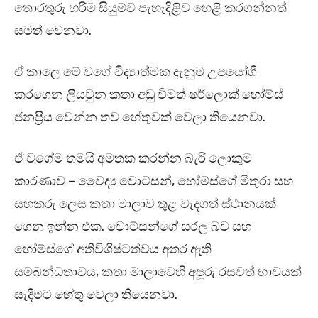
තොරතුරු හරිම සියුම්ව පැහැදිළිව හෙළි කරගන්නත්
සමත් වෙනවා.
ඒ කාලෙ මේ වගේ විද්‍යාත්මක දැනුම උපයෝගී
කරගෙන ලියවුන කතා අඩු වීමත් ෂර්ලොක් හෝම්ස්
ජනප්‍රිය වෙන්න තව හේතුවක් වෙලා තියෙනවා.
ඒ වගේම තමයි අමතක කරන්න බැරි ලොකුම
කාරණාව – වෛද්‍ය වොට්සන්, හෝම්ස්ගේ මිතුරා සහ
සහකරු ලෙස කතා මාලාව තුළ වැදගත් ස්ථානයක්
ගෙන ඉන්න එක. වොට්සන්ගේ සරල බව සහ
හෝම්ස්ගේ අතිවිශිෂ්ටත්වය අතර ඇති
සම්බන්ධතාවය, කතා මාලාවෙහි අපූරු රසවත් භාවයක්
සැදීමට හේතු වෙලා තියෙනවා.