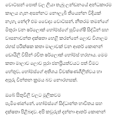
වොට්සන් පොත් වල ලියා තැබූ ලන්ඩනයේ අන්ධකාරම
කාලය ගැන අසන්නට නොලැබී තියෙන්න විදියක්
නැහැ නේද? එම වෛද්‍ය වොට්සන්, නිතරම තමන්ගේ
මිතුරා වන ෂර්ලොක් හෝම්ස්ගේ සුවිශේෂී සිද්ධීන් සහ
වාසනාවන්ත දක්ෂතා හෙළි කරන්නේ ලොව විශාලම
රහස් පරීක්ෂක කතා මාලාවක් වන ආතර් කොනන්
ඩොයිලි විසින් රචිත ෂර්ලොක් හෝම්ස් හරහාය. මෙම
කතා මාලාව ලොව පුරා ජනප්‍රියත්වයට පත් වීමට
හේතුව, හෝම්ස්ගේ අතිශය විචක්ෂණශීලීත්වය හා
අපූරු චින්තන ක්‍රමය බව නොරහසක්.
ඔබේ සිතුවිලි වලට මුලිකවම
පැමිණෙන්නේ, හෝම්ස්ගේ සිද්ධාන්ත භාවිතය සහ
දක්ෂතා පිළිබඳව. අපි කවුරුත් දන්නා ආතර් කොනන්