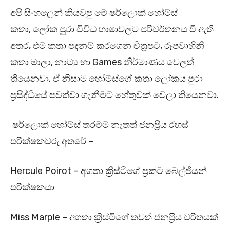
අපි සිංහලෙන් කියවපු මේ ෂර්ලොක් හෝම්ස්
කතා, ලෝක පුරා විවිධ භාෂාවලට පරිවර්තනය වී ඇති
අතර, එම කතා පදනම් කරගෙන චිත්‍රපට, රූපවාහිනී
කතා මාලා, නාට්‍ය හා Games නිර්මාණය වෙලත්
තියෙනවා. ඒ නිසාම හෝම්ස්ගේ කතා ලෝකය පුරා
ප්‍රසිද්ධියේ පවත්වා ගැනීමට හේතුවක් වෙලා තියෙනවා.
ෂර්ලොක් හෝම්ස් තරම්ම නැතත් ජනප්‍රිය රහස්
පරීක්ෂකවරු අතරේ –
Hercule Poirot – අගතා ක්‍රිස්ටිගේ ප්‍රකට බෙල්ජියන්
පරීක්ෂකයා
Miss Marple – අගතා ක්‍රිස්ටිගේ තවත් ජනප්‍රිය චරිතයක්