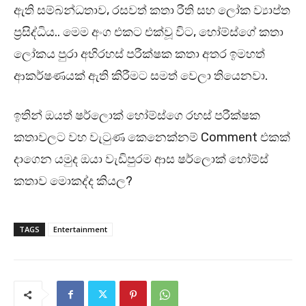
ඇති සම්බන්ධතාව, රසවත් කතා රීති සහ ලෝක ව්‍යාප්ත
ප්‍රසිද්ධිය.. මෙම අංග එකට එක්වූ විට, හෝම්ස්ගේ කතා
ලෝකය පුරා අභිරහස් පරීක්ෂක කතා අතර ඉමහත්
ආකර්ෂණයක් ඇති කිරීමට සමත් වෙලා තියෙනවා.
ඉතින් ඔයත් ෂර්ලොක් හෝම්ස්ගෙ රහස් පරීක්ෂක
කතාවලට වහ වැටුණ කෙනෙක්නම් Comment එකක්
දාගෙන යමුද ඔයා වැඩිපුරම ආස ෂර්ලොක් හෝම්ස්
කතාව මොකද්ද කියල?
TAGS
Entertainment