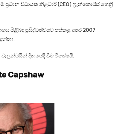
්‍රධාන විධායක නිළධාරී (CEO) ෆ්‍රැන්කොයිස් හෙන්‍රි
ාහය පිළිබඳ ප්‍රසිද්ධත්වයට පත්කළ අතර 2007
දුන්නා.
වැලන්ටයින් දිනයේදී වීම විශේෂයි.
ate Capshaw