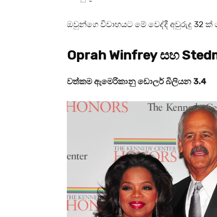
ඔවුන්ගෙ විවාහයට මේ වෙද්දී අවුරුදු 32 ක
Oprah Winfrey සහ Ste
වත්කම ඇමෙරිකානු ඩොලර් බිලියන 3.4