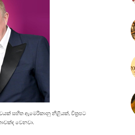
ක් සහිත ඇමෙරිකානු නිළියක්, චිත්‍රපට
පිකාවක්ද වෙනවා.