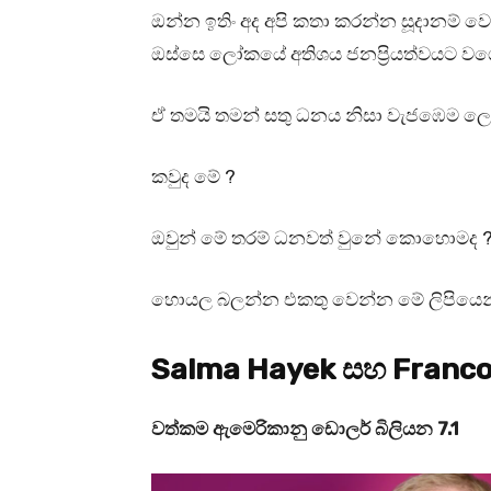
ඔන්න ඉතිං අද අපි කතා කරන්න සූදානම් 
ඔස්සෙ ලෝකයේ අතිශය ජනප්‍රියත්වයට වගේ
ඒ තමයි තමන් සතු ධනය නිසා වැජඹෙම ලො
කවුද මේ ?
ඔවුන් මේ තරම් ධනවත් වුනේ කොහොමද 
හොයල බලන්න එකතු වෙන්න මේ ලිපියෙන් 
Salma Hayek සහ Francoi
වත්කම ඇමෙරිකානු ඩොලර් බිලියන 7.1