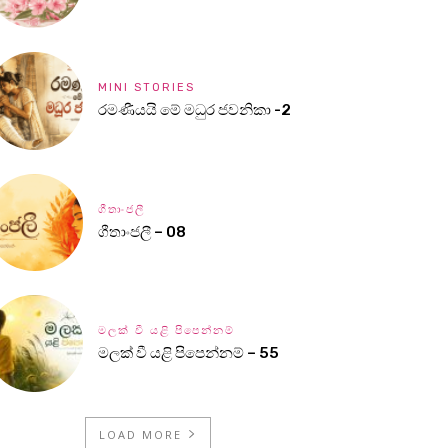
MINI STORIES
රමණීයයි මේ මධුර ජවනිකා -2
ගීතාංජලී
ගීතාංජලී – 08
මලක් වී යළි පිපෙන්නම්
මලක් වී යළි පිපෙන්නම් – 55
LOAD MORE