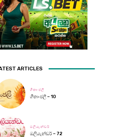
ATEST ARTICLES
ගීතාංජලී
ගීතාංජලී – 10
ඔලියැන්ඩර්
ඔලියැන්ඩර් – 72