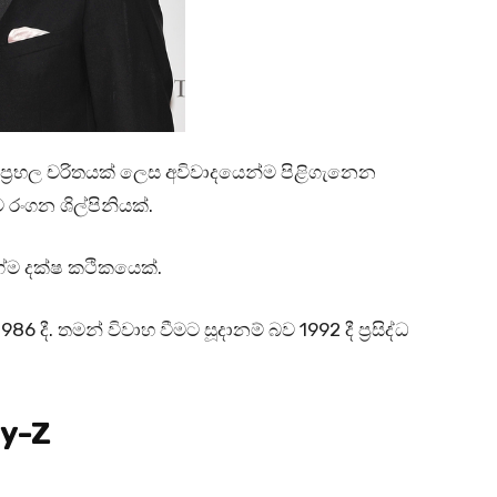
ම ප්‍රභල චරිතයක් ලෙස අවිවාදයෙන්ම පිළිගැනෙන
රංගන ශිල්පිනියක්.
ගේම දක්ෂ කථිකයෙක්.
 දී. තමන් විවාහ වීමට සූදානම් බව 1992 දී ප්‍රසිද්ධ
ay-Z