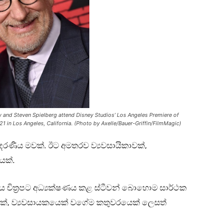
d Steven Spielberg attend Disney Studios’ Los Angeles Premiere of
1 in Los Angeles, California. (Photo by Axelle/Bauer-Griffin/FilmMagic)
රණීය මවක්. ඊට අමතරව ව්‍යවසායිකාවක්,
ියක්.
්‍රිය චිත්‍රපට අධ්‍යක්ෂණය කළ ස්ටීවන් බොහොම සාර්ථක
යෙක්, ව්‍යවසායකයෙක් වගේම කතුවරයෙක් ලෙසත්