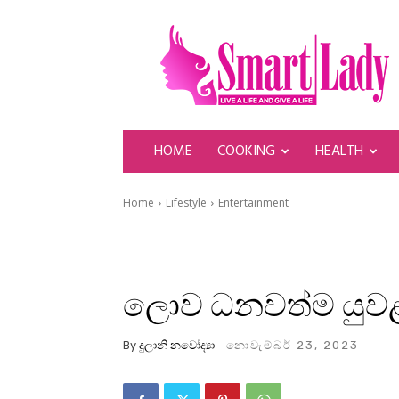
SmartLady
HOME
COOKING
HEALTH
Home
Lifestyle
Entertainment
ලොව ධනවත්ම යුවළ
By
දුලානි නවෝද්‍යා
නොවැම්බර් 23, 2023