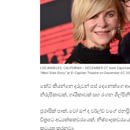
LOS ANGELES, CALIFORNIA – DECEMBER 07: Kate Capshaw an
“West Side Story” at El Capitan Theatre on December 07, 202
කේට් කියන්නෙ දරුවන් පස් දෙනෙක්ගෙ ආද
නිරූපිකාවක්, ගායිකාවක් සහ රංගන ශිල්පින
ජුරාසික් පාක්, වෝ ඔෆ් ද වර්ල්ඩ් වගේ ජනප
චිත්‍රපට අධ්‍යක්ෂකවරයෙක්, නිෂ්පාදකවර
කටයුතු කරනවා.