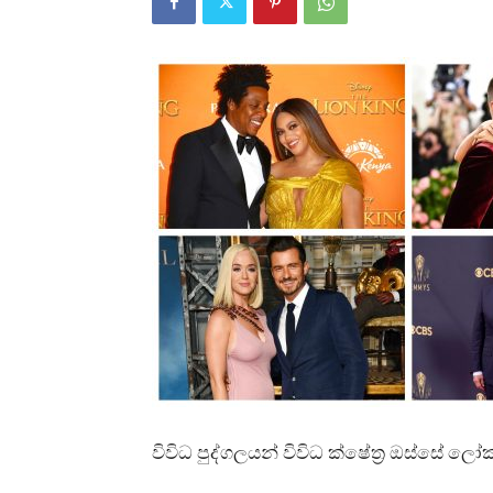
විවිධ පුද්ගලයන් විවිධ ක්ෂේත්‍ර ඔස්සේ ල