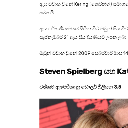
ඇය විවාහ වුනේ Kering (කෙරින්ග්) සමාගමේ ප
සමඟයි.
ඇය ගර්භණී සමයේ සිටින විට ඔවුන් සිය විව
සැප්තැම්බර් 21 ඇය සිය දියණියට උපත ලබා 
ඔවුන් විවාහ වුනේ 2009 පෙබරවාරි මාස 14 
Steven Spielberg සහ K
වත්කම ඇමෙරිකානු ඩොලර් බිලියන 3.5