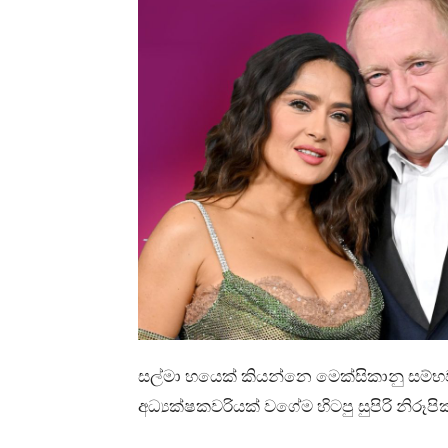
සල්මා හයෙක් කියන්නෙ මෙක්සිකානු සම්භවය
අධ්‍යක්ෂකවරියක් වගේම හිටපු සුපිරි නිරූ