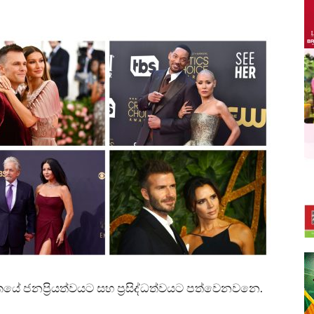
ෝකයේ ජනප්‍රියත්වයට සහ ප්‍රසිද්ධත්වයට පත්වෙනවනෙ.