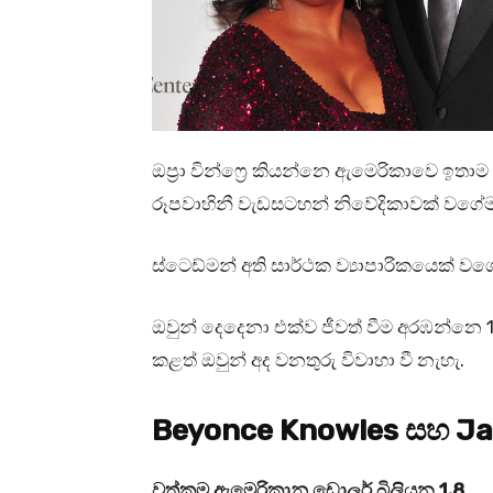
ඔප්‍රා වින්ෆ්‍රෙ කියන්නෙ ඇමෙරිකාවෙ ඉතා
රූපවාහිනී වැඩසටහන් නිවේදිකාවක් වගේම 
ස්ටෙඩ්මන් අති සාර්ථක ව්‍යාපාරිකයෙක් ව
ඔවුන් දෙදෙනා එක්ව ජීවත් වීම අරඹන්නෙ 1986
කළත් ඔවුන් අද වනතුරු විවාහා වී නැහැ.
Beyonce Knowles සහ J
වත්කම ඇමෙරිකානු ඩොලර් බිලියන 1.8