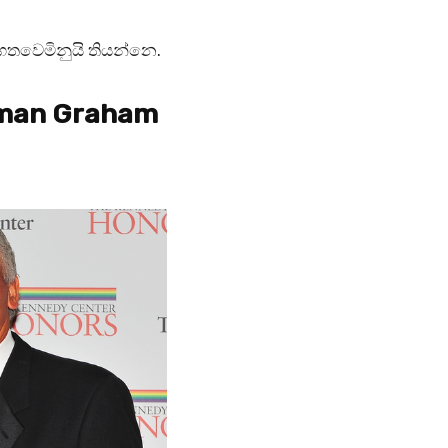
් ගතවෙමිනුයි තියන්නෙ.
dman Graham