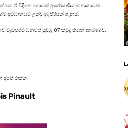
වෙන්නෙ ඒ විදිහෙ ගොඩක් ආකර්ෂණීය මාතෘකාවක්
ම අවධානයට ලක්වුණු පිරිසක් ගැනයි.
ව වැඩිපුරම ධනවත් යුවළ 07 කවුද කියන කාරණාව.
?
L
අපිත් එක්ක.
s Pinault