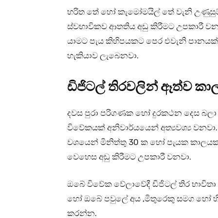
හරිත තේ හෝ කැමෝමයිල් තේ වැනි උණුසුම්
ස්වභාවිකව ආතතිය අඩු කිරීමට උපකාරී 
යාමට පැය කිහිපයකට පෙර එවැනි පානයක් ල
හැකියාව ලැබෙනවා.
ඩිජිටල් තිරවලින් ඈත්ව 
දවස පුරා පරිගණක හෝ දුරකථන දෙස බලා 
විවේකයක් අනිවාර්යයෙන් අත්‍යවශ්‍ය වනවා
වශයෙන් මිනිත්තු 30 ක හෝ පැයක කාලයක් 
වෙහෙස අඩු කිරීමට උපකාරී වනවා.
ඔබේ විවේක වේලාවේදී ඩිජිටල් තිර භාවිත
හෝ ඔබේ පවුලේ අය ,මිතුරෙකු සමග හෝ හ
කරන්න.