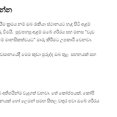
වන්න
ම ක්‍රමය නම් ඔබ රැකියා ස්ථානයට හැඳ සිටි ඇඳුම්
රු වීමයි. සුවපහසු ඇඳුම් ඔබේ ශරීරය සහ මනස “වැඩ
මේ මානසිකත්වයට” මාරු කිරීමට උපකාරී වෙනවා.
අවසානයේදී මෙම කුඩා පුරුද්ද ඔබ තුළ සහනයක් සහ
 අතිශයින්ම වැදගත් වනවා. තේ කෝප්පයක්, කෝපි
පානයක් හෝ ලෙමන් සමඟ සීතල වතුර පවා ඔබේ ශරීරය