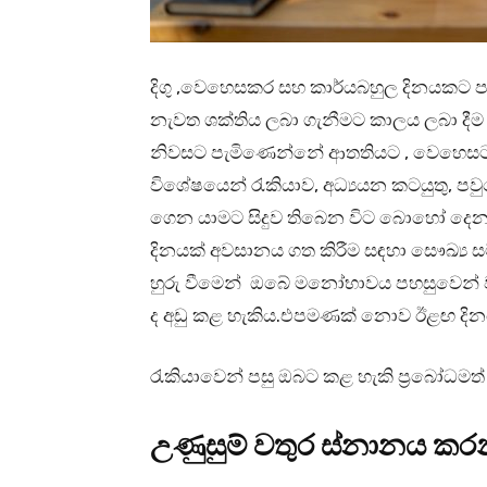
දිගු ,වෙහෙසකර සහ කාර්යබහුල දිනයකට 
නැවත ශක්තිය ලබා ගැනීමට කාලය ලබා දීම
නිවසට පැමිණෙන්නේ ආතතියට , වෙහෙසට 
විශේෂයෙන් රැකියාව, අධ්‍යයන කටයුතු, 
ගෙන යාමට සිදුව තිබෙන විට බොහෝ දෙනා
දිනයක් අවසානය ගත කිරීම සඳහා සෞඛ්‍ය 
හුරු වීමෙන් ඔබේ මනෝභාවය පහසුවෙන් වැ
ද අඩු කළ හැකිය.එපමණක් නොව ඊළඟ දිනය 
රැකියාවෙන් පසු ඔබට කළ හැකි ප්‍රබෝධමත් 
උණුසුම් වතුර ස්නානය කර