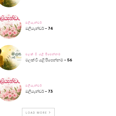
ඔලියැන්ඩර්
ඔලියැන්ඩර් – 74
මලක් වී යළි පිපෙන්නම්
මලක් වී යළි පිපෙන්නම් – 56
ඔලියැන්ඩර්
ඔලියැන්ඩර් – 73
LOAD MORE