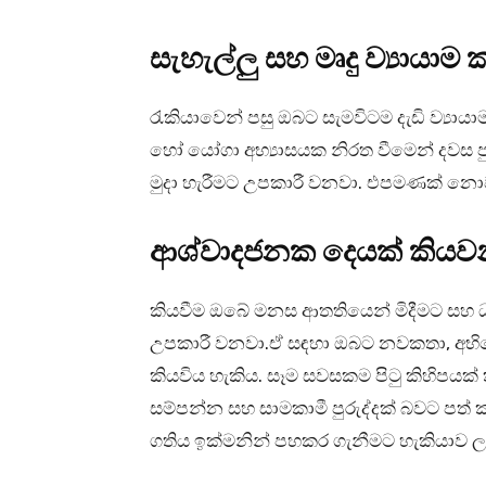
සැහැල්ලු සහ මෘදු ව්‍යායාම
රැකියාවෙන් පසු ඔබට සැමවිටම දැඩි ව්‍යාය
හෝ යෝගා අභ්‍යාසයක නිරත වීමෙන් දවස ප
මුදා හැරීමට උපකාරී වනවා. එපමණක් නොව
ආශ්වාදජනක දෙයක් කියව
කියවීම ඔබේ මනස ආතතියෙන් මිදීමට සහ
උපකාරී වනවා.ඒ සඳහා ඔබට නවකතා, අභිප්
කියවිය හැකිය. සෑම සවසකම පිටු කිහිපයක්
සම්පන්න සහ සාමකාමී පුරුද්දක් බවට ප
ගතිය ඉක්මනින් පහකර ගැනීමට හැකියාව 