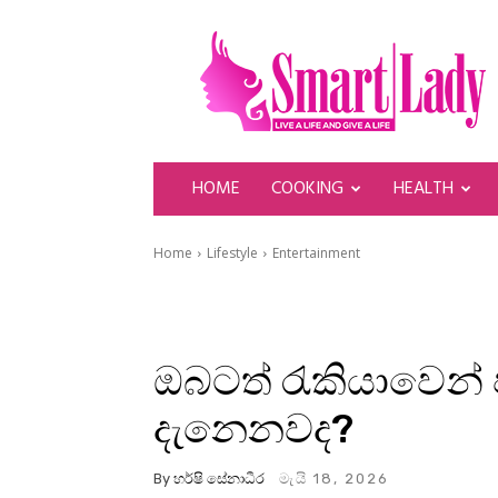
SmartLady
HOME
COOKING
HEALTH
Home
Lifestyle
Entertainment
ඔබටත් රැකියාවෙන්
දැනෙනවද?
By
හර්ෂි සේනාධීර
මැයි 18, 2026