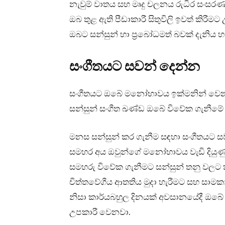
නැවුම් වාතය සහ මෘදු චලනය රුධිර සංසරණය
ඔබ තුළ ඇති පීඩාකාරී සිතුවිලි ඉවත් කිරීම
ඔබට සන්සුන් හා ප්‍රබෝධමත් බවක් දැනිය හ
සංගීතයට සවන් දෙන්න
සංගීතයට ඔබේ මනෝභාවය ඉක්මනින් වෙනස් ක
සන්සුන් සංගීත ඛණ්ඩ ඔබේ විවේක ගැනීමේ
මනස සන්සුන් කර ගැනීම සඳහා සංගීතයට ස
සමහර අය ඔවුන්ගේ මනෝභාවය වැඩි දියුණු 
සමහරු විවේක ගැනීමට සන්සුන් තනු වලට
චිත්තවේගීය ආතතිය මුදා හැරීමට සහ සාම
නිසා කාර්යබහුල දිනයක් අවසානයේදී ඔබේ
උපකාරී වෙනවා.