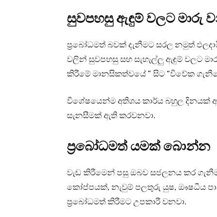
සුවපහසු ඇඳුම් වලට මාරු 
ප්‍රබෝධමත් බවක් දැනීමට සරල නමුත් ඵලදායී
වලින් සුවපහසු සහ සැහැල්ලු ඇඳුම් වලට මා
කිරීමේ මානසිකත්වයේ ” සිට “විවේක ගැනී
විශේෂයෙන්ම අතිශය කාර්ය බහුල දිනයක් 
සැනසීමක් ඇති කරවනවා.
ප්‍රබෝධමත් යමක් බොන්න
වැඩ කිරීමෙන් පසු ඔබව සජලනය කර ගැනීම
කෝප්පයක්, නැවුම් පලතුරු යුෂ, ඖෂධීය 
ප්‍රබෝධමත් කිරීමට උපකාරී වනවා.