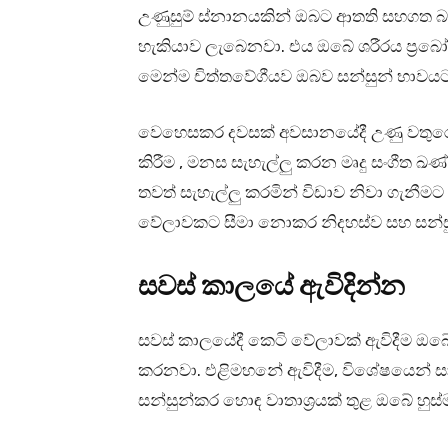
උණුසුම් ස්නානයකින් ඔබට ආතති සහගත බවි
හැකියාව ලැබෙනවා. එය ඔබේ ශරීරය ප්‍රබෝ
මෙන්ම චිත්තවේගීයව ඔබව සන්සුන් භාව
වෙහෙසකර දවසක් අවසානයේදී උණු වතුරෙන්
කිරීම , මනස සැහැල්ලු කරන මෘදු සංගීත ඛ
තවත් සැහැල්ලු කරමින් විඩාව නිවා ගැනී
වේලාවකට සීමා නොකර නිදහස්ව සහ සන්සුන
සවස් කාලයේ ඇවිදින්න
සවස් කාලයේදී කෙටි වේලාවක් ඇවිදීම ඔබ
කරනවා. එළිමහනේ ඇවිදීම, විශේෂයෙන් සා
සන්සුන්කර හොඳ වාතාශ්‍රයක් තුළ ඔබේ හු