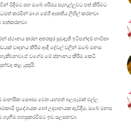
න් මිදීමට සහ ඔබේ ශරීරය සැහැල්ලුවට පත් කිරීමට
ධමත් කරමින් මාංශ පේශි ආතතිය ලිහිල් කරනවා
යට පත්කරනවා
 ස්ථානය කරන අතරතුර සුවඳැති ඉටිපන්දම් භාවිතා
ණ්ඩයක් වාදනය කිරීම ආදී දේවල් වලින් ඔබේ මනස
මට හැකිවනවා.ඒ වගේම මේ ස්නානය කිරීම කෙටි
්වද කළ යුතුයි.
ේ මානසික සෞඛ්‍ය වෙත යහපත් බලපෑමක් එල්ල
මකාමී ප්‍රදේශයක හෝ උද්‍යානයක ඇවිදීම, ඔබේ මනස
ස්ම ගැනීම පහසුකරවීමට ඉඩ සලසනවා.