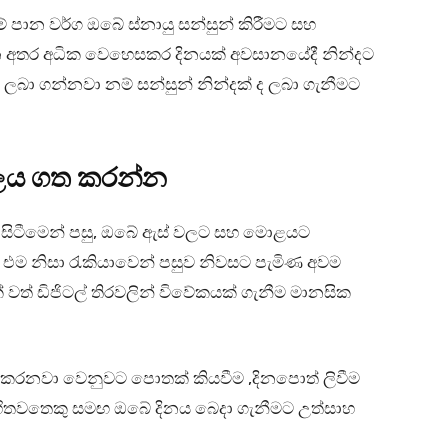
 පාන වර්ග ඔබේ ස්නායු සන්සුන් කිරීමට සහ
වන අතර අධික වෙහෙසකර දිනයක් අවසානයේදී නින්දට
බා ගන්නවා නම් සන්සුන් නින්දක් ද ලබා ගැනීමට
කාලය ගත කරන්න
සිටීමෙන් පසු, ඔබේ ඇස් වලට සහ මොළයට
. එම නිසා රැකියාවෙන් පසුව නිවසට පැමිණ අවම
වත් ඩිජිටල් තිරවලින් විවේකයක් ගැනීම මානසික
ා කරනවා වෙනුවට පොතක් කියවීම ,දිනපොත් ලිවීම
ිතවතෙකු සමඟ ඔබේ දිනය බෙදා ගැනීමට උත්සාහ