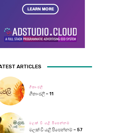
ATEST ARTICLES
ගීතාංජලී
ගීතාංජලී – 11
මලක් වී යළි පිපෙන්නම්
මලක් වී යළි පිපෙන්නම් – 57