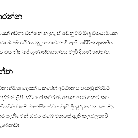
 කරන්න
ාමයක් අවශ්‍ය වන්නේ නැහැ.ඒ වෙනුවට මෘදු ව්‍යායාමයක
ුරා ඔබේ ශරීරය තුළ ගොඩනැගී ඇති ශාරීරික ආතතිය
 එය නින්දේ ගුණාත්මකභාවය වැඩි දියුණු කරනවා
න්න
 ධනාත්මක දෙයක් කෙරෙහි අවධානය යොමු කිරීමට
‍රේරණ ලිපි, ස්වයං රැකවරණ පොත් හෝ කෙටි කවි
 කියවීම ඔබේ මානසිකත්වය වැඩි දියුණු කරන සෞඛ්‍ය
ත් කර ගැනීමෙන් ඔබට ඔබේ මනසේ ඇති කලබලකාරී
ලැබෙනවා.