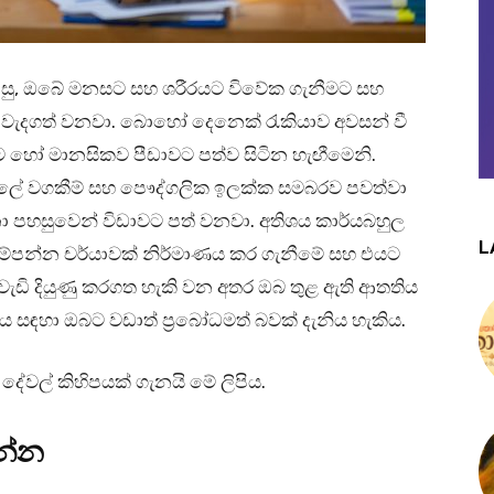
පසු, ඔබේ මනසට සහ ශරීරයට විවේක ගැනීමට සහ
 වැදගත් වනවා. බොහෝ දෙනෙක් රැකියාව අවසන් වී
හෝ මානසිකව පීඩාවට පත්ව සිටින හැඟීමෙනි.
පවුලේ වගකීම් සහ පෞද්ගලික ඉලක්ක සමබරව පවත්වා
 පහසුවෙන් විඩාවට පත් වනවා. අතිශය කාර්යබහුල
L
සම්පන්න චර්යාවක් නිර්මාණය කර ගැනීමේ සහ එයට
ඩි දියුණු කරගත හැකි වන අතර ඔබ තුළ ඇති ආතතිය
සඳහා ඔබට වඩාත් ප්‍රබෝධමත් බවක් දැනිය හැකිය.
දේවල් කිහිපයක් ගැනයි මේ ලිපිය.
න්න