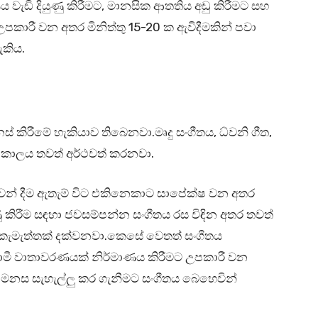
 වැඩි දියුණු කිරීමට, මානසික ආතතිය අඩු කිරීමට සහ
ට උපකාරී වන අතර මිනිත්තු 15-20 ක ඇවිදීමකින් පවා
ැකිය.
ිරීමේ හැකියාව තිබෙනවා.මෘදු සංගීතය, ධ්වනි ගීත,
 කාලය තවත් අර්ථවත් කරනවා.
වන් දීම ඇතැම් විට එකිනෙකාට සාපේක්ෂ වන අතර
කිරීම සඳහා ජවසම්පන්න සංගීතය රස විඳින අතර තවත්
 කැමැත්තක් දක්වනවා.කෙසේ වෙතත් සංගීතය
කාමී වාතාවරණයක් නිර්මාණය කිරීමට උපකාරී වන
 මනස සැහැල්ලු කර ගැනීමට සංගීතය බෙහෙවින්