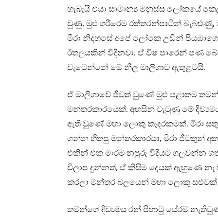
හැබැයි එයා සාමාන්‍ය මනුස්ස ලෝකයේ කෙ
වුණු, මුළු ශරීරෙම රත්තරන්පාටින් බැබළුණ
මීරා නිදහසේ අපේ ලෝකෙ උඩින් පියඹාගෙන 
ඊතලයකින් විදිනවා. ඒ විෂ පාරෙන් පණ බේ
වැටෙන්නේ මේ නීල මාලිගාව ඇතුළටයි.
ඒ මාලිගාවේ ජීවත් වුණේ මුළු පළාතම ත
මන්තරකාරයෙක්. අහසින් වැටුණු මේ දිව්‍
ඇති වුණේ මහා ලොකු කෑදරකමක්. මීරා සත
ගන්න හිතපු මන්තරකාරයා, මීරා ජීවතුන් අත
එකින් එක මාරම නපුරු විදියට ගලවන්න ගත්
විලාප දුන්නත්, ඒ කිසිම දෙයක් ඇහුණෙ න
කරලා මන්තර බලයෙන් මහා ලොකු සළුවක් 
තමන්ගේ දිව්‍යමය රන් පිහාටු සේරම නැතිවු