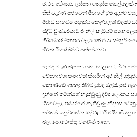
මාරම අහිංසක, ලස්සන මනුස්ස කෙල්ලෙක් 
තිත් වැටුණු සළුවෙන් මීරාගේ මුළු ඇඟම ව
මීරාට සදහටම මනුස්ස කෙල්ලෙක් විදියට ම
සිද්ධ වුණා.එයාට ඒ නිල් කැටයම් ජනෙලෙන
තිබ්බොත් මන්තර බලයෙන් එයා සම්පුර්ණය
හිරකාරියක් බවට පත්වෙනවා.
හැමදාම ඉර බැහැන් යන වෙලාවට, මීරා තම
වේදනාවක කතාවක් කියමින් අර නිල් කවුළ
කොණ්ඩේ ගහලා තිබ්බ සුවඳ මලුයි, මුළු ඇ
දුන්නේ තමන්ගේ නැතිවුණු දිව්‍ය ලෝකය සහ
හිරවෙලා, තමන්ගේ නැතිවුණු නිදහස වෙනුව
තමන්ව ගලවගන්න කවුරු හරි එයිද කියලා එ
බලාපොරොත්තු වුණෙත් නැහැ.