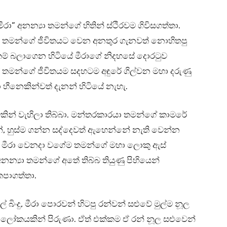
” අනන්‍යා තමන්ගේ හිතින් ස්ථිරවම ගිවිසගත්තා.
ම තමන්ගේ ජීවිතයට වෙන අනතුර ගැනවත් නොහිතපු
නකම් බලාගෙන හිටියේ මීරාගේ නිදහසේ දොරටුව
සේ තමන්ගේ ජීවිතයම සදහටම අඳුරේ ගිල්වන මහා දරුණු
 හීනෙකින්වත් දැනන් හිටියේ නැහැ.
දුමකින් වැහිලා තිබ්බා. මන්තරකාරයා තමන්ගේ කාමරේ
ින්, හුස්ම ගන්න සද්දෙවත් ඇහෙන්නේ නැති වෙන්න
ණා. මීරා වෙනදා වගේම තමන්ගේ මහා ලොකු ඇස්
න්‍යා තමන්ගේ අතේ තිබ්බ තියුණු පිහියෙන්
පාගත්තා.
 බිංදු, මීරා පොරවන් හිටපු රන්වන් සළුවේ මුල්ම නූල
 ආලෝකයකින් පිරුණා. ඒත් එක්කම ඒ රන් නූල සළුවෙන්