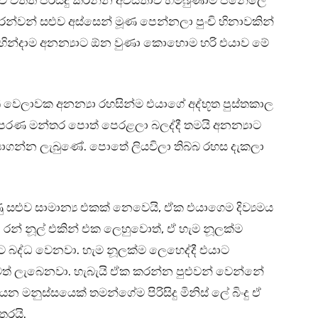
වෙ වත්ත පිරිසිදු කරන්න අවස්තාව හම්බුණාම ජනේලෙ
 රන්වන් සළුව අස්සෙන් මූණ පෙන්නලා පුංචි හිනාවකින්
රේ හින්දාම අනන්‍යාට ඕන වුණා කොහොම හරි එයාව මේ
 වෙලාවක අනන්‍යා රහසින්ම එයාගේ අද්භූත පුස්තකාල
්ච, පරණ මන්තර පොත් පෙරළලා බලද්දී තමයි අනන්‍යාට
ාගන්න ලැබුණේ. පොතේ ලියවිලා තිබ්බ රහස දැකලා
ු සළුව සාමාන්‍ය එකක් නෙවෙයි, ඒක එයාගෙම දිව්‍යමය
න රන් නූල් එකින් එක ලෙහුවොත්, ඒ හැම නූලක්ම
ට බද්ධ වෙනවා. හැම නූලක්ම ලෙහෙද්දී එයාට
මත් ලැබෙනවා. හැබැයි ඒක කරන්න පුළුවන් වෙන්නේ
න මනුස්සයෙක් තමන්ගේම පිරිසිදු මිනිස් ලේ බිංදු ඒ
තරයි.