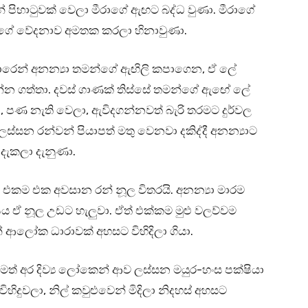
 පිහාටුවක් වෙලා මීරාගේ ඇඟට බද්ධ වුණා. මීරාගේ
මන්ගේ වේදනාව අමතක කරලා හිනාවුණා.
ොරෙන් අනන්‍යා තමන්ගේ ඇඟිලි කපාගෙන, ඒ ලේ
ෙහන්න ගත්තා. දවස් ගාණක් තිස්සේ තමන්ගේ ඇඟේ ලේ
ෙලා, පණ නැති වෙලා, ඇවිදගන්නවත් බැරි තරමට දුර්වල
්සන රන්වන් පියාපත් මතු වෙනවා දකිද්දී අනන්‍යාට
දැකලා දැනුණා.
බේ එකම එක අවසාන රන් නූල විතරයි. අනන්‍යා මාරම
පය ඒ නූල උඩට හැලුවා. ඒත් එක්කම මුළු වලව්වම
වන් ආලෝක ධාරාවක් අහසට විහිදිලා ගියා.
මත් අර දිව්‍ය ලෝකෙන් ආව ලස්සන මයුර-හංස පක්ෂියා
හිදුවලා, නිල් කවුළුවෙන් මිදිලා නිදහස් අහසට