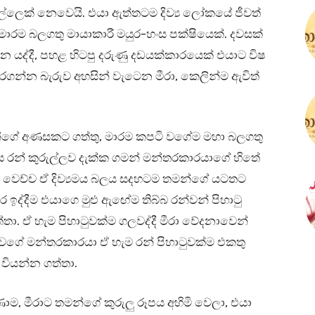
ල්ලෙක් නෙවෙයි. එයා ඇත්තටම දිව්‍ය ලෝකයේ ජීවත්
ු, මාරම බලගතු මායාකාරී මයුර-හංස පක්ෂියෙක්. දවසක්
යද්දී, පහළ හිටපු දරුණු දඩයක්කාරයෙක් එයාට විෂ
රගන්න බැරුව අහසින් වැටෙන මීරා, කෙලින්ම ඇවිත්
මන්ගේ අණසකට ගත්තු, මාරම කපටි වගේම මහා බලගතු
යමය රන් කුරුල්ලව දැක්ක ගමන් මන්තරකාරයාගේ හිතේ
ු වෙච්ච ඒ දිව්‍යමය බලය සදහටම තමන්ගේ යටතට
ර ඉද්දීම එයාගෙ මුළු ඇඟේම තිබ්බ රන්වන් පිහාටු
තා. ඒ හැම පිහාටුවක්ම ගලවද්දී මීරා වේදනාවෙන්
ෑ වගේ මන්තරකාරයා ඒ හැම රන් පිහාටුවක්ම එකතු
වියන්න ගත්තා.
ණාම, මීරාට තමන්ගේ කුරුලු රූපය අහිමි වෙලා, එයා