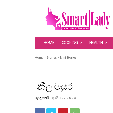
SmartLady
HOME
COOKING
HEALTH
Home
Stories
Mini Stories
නීල මයුර
By
උදතාරි
ජූනි 12, 2026