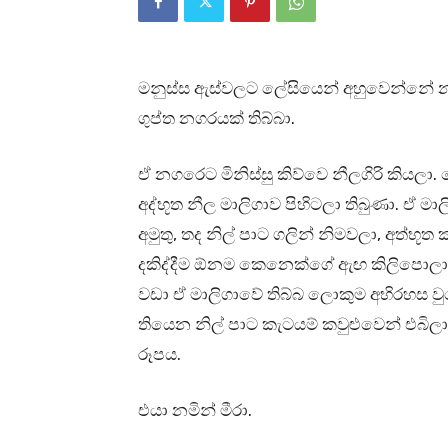
මනුස්ස ඇස්වලට ලේසියෙන් අහුවෙන්නේ නැති
ගුප්ත නගරයක් තිබ්බා.
ඒ නගරෙට මිනිස්සු කිව්වෙ නීලගිරි කිය
අද්භූත නීල මාලිගාව පිහිටලා තිබුණා. ඒ 
අමුතු, තද නිල් පාට ගලින් නිමවලා, අත්භූත 
දකිද්දීම ඕනම කෙනෙක්ගේ ඇඟ කිලිපොලා 
වඩා ඒ මාලිගාවේ තිබ්බ ලොකුම අභිරහස ව
තියෙන නිල් පාට කැටයම් කවුළුවෙන් එබි
රූපය.
එයා නමින් මීරා.