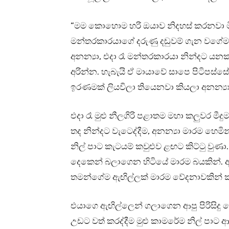
“මම කොහොම හරි ඔයාව නිදහස් කරනවා මීරා
මන්තරකාරයාගේ දරුණු දඬුවම් ගැන වගේ
අනන්‍යා, එදා රෑ මන්තරකාරයා නින්දට ය
අරින්න. හැබැයි ඒ මායාවේ සාපෙ පිටිපස්
ඉරණමක් ලියවිලා තියෙනවා කියලා අනන්‍යා
එදා රෑ මුළු නීලගිරි පළාතම මහා කලුවර මී
තද නින්දට වැටෙද්දීම, අනන්‍යා මාරම හෙම
නිල් පාට කැටයම් කවුළුව ළඟට කිට්ටු වු
දෙකෙන් බලාගෙන හිටියේ මාරම බයකින්. අන
තමන්ගේම ඇඟිල්ලක් මාරම වේදනාවකින් ක
එයාගෙ ඇඟිල්ලෙන් ගලාගෙන ආපු පිරිසිදු ලේ
උඩට වත් කරද්දීම මුළු කාමරේම නිල් පාට