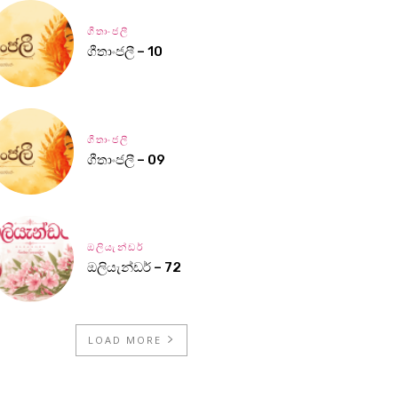
ගීතාංජලී
ගීතාංජලී – 10
ගීතාංජලී
ගීතාංජලී – 09
ඔලියැන්ඩර්
ඔලියැන්ඩර් – 72
LOAD MORE