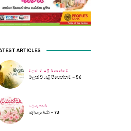
ATEST ARTICLES
මලක් වී යළි පිපෙන්නම්
මලක් වී යළි පිපෙන්නම් – 56
ඔලියැන්ඩර්
ඔලියැන්ඩර් – 73