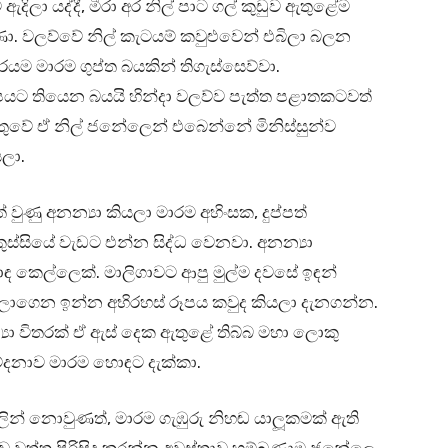
ිලා යද්දී, මීරා අර නිල් පාට ගල් කුඩුව ඇතුළේම
ා. වලව්වේ නිල් කැටයම් කවුළුවෙන් එබිලා බලන
යම මාරම ගුප්ත බයකින් තිගැස්සෙව්වා.
යට තියෙන බයයි හින්දා වලව්ව පැත්ත පළාතකටවත්
තුවේ ඒ නිල් ජනේලෙන් එබෙන්නේ මිනිස්සුන්ව
ලා.
ණු අනන්‍යා කියලා මාරම අහිංසක, දුප්පත්
්සියේ වැඩට එන්න සිද්ධ වෙනවා. අනන්‍යා
ඳ කෙල්ලෙක්. මාලිගාවට ආපු මුල්ම දවසේ ඉඳන්
 බලාගෙන ඉන්න අභිරහස් රූපය කවුද කියලා දැනගන්න.
යා විතරක් ඒ ඇස් දෙක ඇතුළේ තිබ්බ මහා ලොකු
ේදනාව මාරම හොඳට දැක්කා.
ින් නොවුණත්, මාරම ගැඹුරු නිහඬ යාලූකමක් ඇති