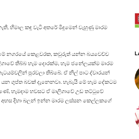
, හිමාල කඳු වැටි අතරේ මීදුමෙන් වැහුණු මාරම
L
ලා. මේ නගරයේ කෙළවරක, කවුරුත් යන්න බයවෙච්ච
මාලිගාවේ තිබ්බ හැම දොරක්ම, හැම ජනේලයක්ම මාරම
කැටයම්වලින් පුරවලා තිබ්බේ. ඒ නිල් පාට ද්වාරයන්
යන ගුප්ත බවක් දැනෙනවා. හැබැයි මේ හැම දේකටම
ුණේ, හැමදාම හවසට ඒ මාලිගාවේ උඩ තට්ටුවේ
ලා අහස දිහා බලන් ඉන්න මාරම ලස්සන කෙල්ලකගේ