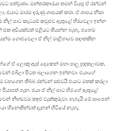
බවට පත්වුණා. මන්තරකාරයා තමන් වියපු ඒ රන්වන්
හලා, එයාට මාරම දරුණු ශාපයක් කරා. ඒ ශාපය නිසා
ේ නිල් පාට කැටයම් කවුළුව ඇතුළේ හිරවෙලා ඉන්න
් එක අඩියක්වත් එළියට තියන්න බැහැ. එහෙම
ෙන්ම ගොළුවෙලා ඒ නිල් මාළිගාවෙ සදාතකින
න්ගේ ඒ ලොකු ඇස් දෙකෙන් මහා පාලු හුදකලාවක,
ුවෙන් එබිලා පිටත බලාගෙන ඉන්නවා. එයාගේ
ඟම වහගෙන තිබ්බ රන්වන් සළුවයි එයාට මතක් කරලා
 පියාපත් ගැන. එයා ඒ නිල් පාට හිර ගේ ඇතුළේ
ෙන් නිහඬවම කඳුළු වැක්කුරුවා. හැබැයි මේ සාපෙන්
යා හීනෙකින්වත් දැනන් හිටියේ නැහැ.