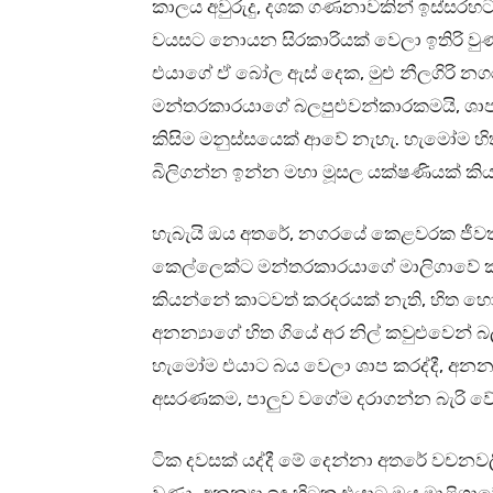
කාලය අවුරුදු, දශක ගණනාවකින් ඉස්සරහට ඇද
වයසට නොයන සිරකාරියක් වෙලා ඉතිරි වුණ
එයාගේ ඒ බෝල ඇස් දෙක, මුළු නීලගිරි නගර
මන්තරකාරයාගේ බලපුළුවන්කාරකමයි, ශාප
කිසිම මනුස්සයෙක් ආවේ නැහැ. හැමෝම හි
බිලිගන්න ඉන්න මහා මූසල යක්ෂණියක් කිය
හැබැයි ඔය අතරේ, නගරයේ කෙළවරක ජීවත් වු
කෙල්ලෙක්ට මන්තරකාරයාගේ මාලිගාවේ කුස
කියන්නේ කාටවත් කරදරයක් නැති, හිත හො
අනන්‍යාගේ හිත ගියේ අර නිල් කවුළුවෙන්
හැමෝම එයාට බය වෙලා ශාප කරද්දී, අනන්‍
අසරණකම, පාලුව වගේම දරාගන්න බැරි ව
ටික දවසක් යද්දී මේ දෙන්නා අතරේ වචනවල