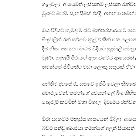
ගැලවිලා, ආයෙමත් ලස්සනම ලස්සන රන්වන්
මූණට මාරම සැනසීමක් එද්දී, අනන්‍යා ත
ඔය විදියට හැමදාම රෑට මන්තරකාරයාට හ
බිංදුවලින් රන් සළුවේ නූල් එකින් එක ල
දීම නිසා අනන්‍යා මාරම විදියට සුදුමැලි ව
වුණා. හැබැයි මීරාගේ ඇඟ වටේට ආයෙමත් ලස
තමන්ගේ ජීවිතේට වඩා ලොකු සතුටක් ඒවා 
අන්තිම දවසේ රෑ, සළුවේ ඉතිරි වෙලා තිබ්
අමාරුවෙන්, තමන්ගේ අවසන් ලේ බිංදු කිහි
දෙදරුම් කවමින් මහා විශාල, දිව්‍යමය රන්
මීරා සදහටම මනුස්ස ශාපයෙන් මිදිලා, ආයෙ
බවට පත්වුණා.එයා තමන්ගේ අලුත් පියාපත් වි