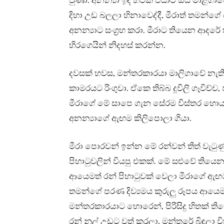
වුණා. අනන්‍යා ඉඳ හිටක එයාට ඔය මාළිගා
දිහා උඩ බලලා හිනාවෙද්දී, මීරාත් තමන්ගේ
අනන්‍යාට සංග්‍රහ කරා. මීරාට තියෙන ආද
හිරගෙයින් නිදහස් කරන්න.
දවසක් හවස, මන්තරකාරයා මාලිගාවේ නැති
කාමරයට රිංගුවා. ඒකෙ තිබ්බ දූවිලි ගෑවිච
මීරාගේ මේ සාපෙ ගැන සේරම විස්තර හොය
අනන්‍යාගේ ඇඟම කිලිපොලා ගියා.
මීරා පොරවන් ඉන්න මේ රන්වන් තිත් වැටුණ
පිහාටුවලින් වියපු එකක්. මේ සළුවේ තියෙ
ආයෙමත් රන් පිහාටුවක් වෙලා මීරාගේ ඇඟ
තමන්ගේ පරණ දිව්‍යමය කුරුලු රූපය ආයෙ
මන්තරකාරයාට හොරෙන්, පිරිසිදු හිතක් තියෙ
රන් නූල් උඩට වත් කරලා, මන්තරේ බිඳලා වි