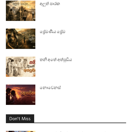
අලුත් පාරක
ප්‍රේමණීය ප්‍රේම
තනි අතේ අත්පුඩිය
නොවෙනස්
Don't Miss