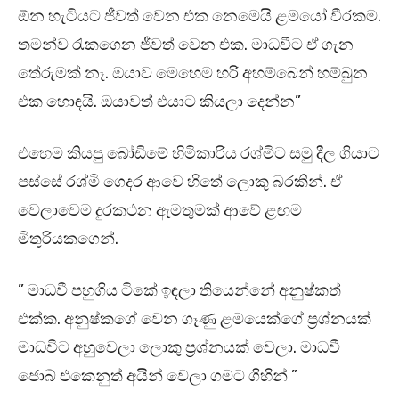
ඕන හැටියට ජීවත් වෙන එක නෙමෙයි ළමයෝ වීරකම.
තමන්ව රැකගෙන ජීවත් වෙන එක. මාධවීට ඒ ගැන
තේරුමක් නෑ. ඔයාව මෙහෙම හරි අහම්බෙන් හම්බුන
එක හොඳයි. ඔයාවත් එයාට කියලා දෙන්න”
එහෙම කියපු බෝඩිමේ හිමිකාරිය රශ්මිට සමු දීල ගියාට
පස්සේ රශ්මි ගෙදර ආවෙ හිතේ ලොකු බරකින්. ඒ
වෙලාවෙම දුරකථන ඇමතුමක් ආවේ ළඟම
මිතුරියකගෙන්.
” මාධවී පහුගිය ටිකේ ඉඳලා තියෙන්නේ අනුෂ්කත්
එක්ක. අනුෂ්කගේ වෙන ගෑණු ළමයෙක්ගේ ප්‍රශ්නයක්
මාධවීට අහුවෙලා ලොකු ප්‍රශ්නයක් වෙලා. මාධවී
ජොබ් එකෙනුත් අයින් වෙලා ගමට ගිහින් ”