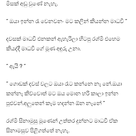
මිසක් අඩු වුණේ නැහැ.
” ඔයා ඉන්න රෑ වෙනවනං මට කලින් කියන්න මාධවී ”
දවසක් මාධවී එනකන් ඇහැරිලා හිටපු රශ්මි එහෙම
කියද්දී මාධවී ගේ මූණ අඳුරු උනා.
” ඇයි ? ”
” ගොඩක් දවස් වලට ඔයා රෑට කන්නෙ නෑ නේ.ඔයා
කන්නෑ කිව්වොත් මට ඔය මොන හරි කාලා ඉන්න
පුළුවන්.අලුතෙන් කෑම හදන්න ඕන නෑනේ ”
රශ්මි සිනාමුසු මූණෙන් උත්තර දුන්නට මාධවී ඒක
සිනාමසුව පිළිගත්තේ නැහැ.