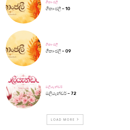
ගීතාංජලී
ගීතාංජලී – 10
ගීතාංජලී
ගීතාංජලී – 09
ඔලියැන්ඩර්
ඔලියැන්ඩර් – 72
LOAD MORE