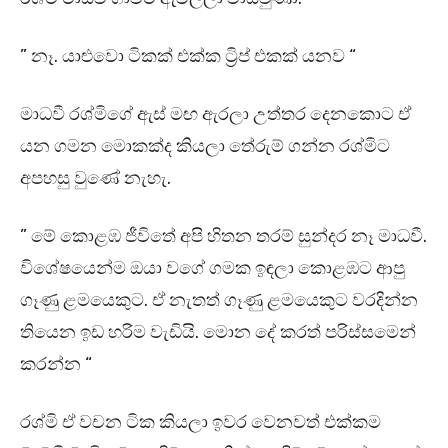
” නෑ. යාළුවො ටිකක් එක්ක ට්‍රිප් එකක් යනව “
මාධවී රශ්මිගේ ඇස් මඟ ඇරලා උත්තර දෙනකොට ඒ
යන ගමන මොකක්ද කියලා තේරුම් ගන්න රශ්මිට
අපහසු වුණේ නැහැ.
” මේ කොළඹ ජීවිතේ අපි හිතන තරම් සුන්දර නෑ මාධවී.
විශේෂයෙන්ම ඔයා වගේ ගමක ඉඳලා කොළඹට ආපු
ගෑණු ළමයෙකුට. ඒ නැතත් ගෑණු ළමයෙකුට වරදින්න
තියෙන ඉඩ හරිම වැඩියි. මොන දේ කරත් පරිස්සමෙන්
කරන්න “
රශ්මි ඒ වචන ටික කියලා ඉවර වෙනවත් එක්කම