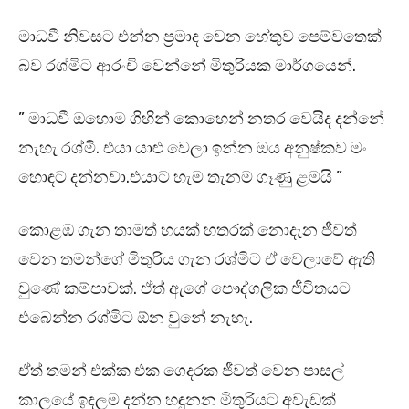
මාධවී නිවසට එන්න ප්‍රමාද වෙන හේතුව පෙම්වතෙක්
බව රශ්මිට ආරංචි වෙන්නේ මිතුරියක මාර්ගයෙන්.
” මාධවී ඔහොම ගිහින් කොහෙන් නතර වෙයිද දන්නේ
නැහැ රශ්මි. එයා යාළු වෙලා ඉන්න ඔය අනුෂ්කව මං
හොඳට දන්නවා.එයාට හැම තැනම ගෑණු ළමයි ”
කොළඹ ගැන තාමත් හයක් හතරක් නොදැන ජීවත්
වෙන තමන්ගේ මිතුරිය ගැන රශ්මිට ඒ වෙලාවේ ඇති
වුණේ කම්පාවක්. ඒත් ඇගේ පෞද්ගලික ජීවිතයට
එබෙන්න රශ්මිට ඕන වුනේ නැහැ.
ඒත් තමන් එක්ක එක ගෙදරක ජීවත් වෙන පාසල්
කාලයේ ඉඳලම දන්න හඳුනන මිතුරියට අවැඩක්