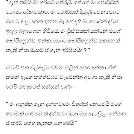
” දැන් තමයි මං හරියට තේරුම් ගත්තේ.මං පොඩ්ඩක්
හොඳට අඳිනකොට, මං පොඩ්ඩක් දියුණු වෙනකොට
ඔයාට බලාගෙන ඉන්න බෑ නේද ? මං ගොඩක් දවස්
ඉඳලා බලාගෙන හිටියේ. මං ට්‍රිප් එකක් යන්නේ මගේ
බෝයිෆ්‍රෙන්ඩ් එක්ක. ඔයාට බෝයිෆ්‍රෙන්ඩ් කෙනෙක්
නැති නිසා ඔයාට ඒ ගැන ඉරිසියයිද ? “
මාධවී එක එල්ලේම වචන වලින් පහර දුන්නා. ඒත්
තමන් ඇගේ තත්ත්වයට වැටෙන්න අවශ්‍ය නැති නිසා
රශ්මි තවදුරටත් සන්සුන් වුණා.
” මං අනුෂ්ක ගැන දන්නවා.මං විතරක් නෙමෙයි මගේ
ගොඩක් යාළුවොත් දන්නවා.ඔයා ඔය පැටලිලා ඉන්නෙ
ඒ තරම් හොඳ තැනක නෙමෙයි “