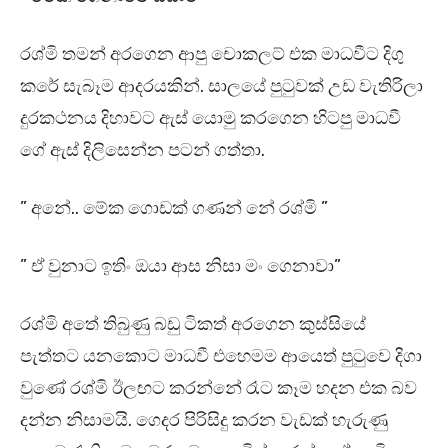
රශ්මි තමන් අරගෙන ආපු චොකලට් එක මාධවීට දිගු
කරේ සැබෑම ආදරයකින්. සාලයේ පුටුවක් උඩ වැතිරිලා
දුරකථනය දිහාවට ඇස් යොමු කරගෙන හිටපු මාධවී
ගේ ඇස් දිලිසෙන්න පටන් ගත්තා.
” අනේ.. මේක ගොඩක් ගණන් නේ රශ්මි ”
” ඒ වුනාට ඉතිං ඔයා ආස නිසා මං ගෙනාවා”
රශ්මි අතේ තිබුණු බඩු ටිකත් අරගෙන කුස්සියේ
පැත්තට යනකොට මාධවී එහෙමම ආයෙත් පුටුවෙ දිගා
වුණේ රශ්මි ඊලඟට කරන්නේ රෑට කෑම හදන එක බව
දන්න නිසාමයි. ගෙදර පිරිසිදු කරන වැඩක් හැරුණු