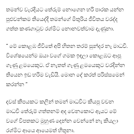
තමන්ව වැරදියට තේරුම් නොගෙන හරි පාරක යන්න
පුළුවන්කම තියෙද්දි තමන්ගේ මිතුරිය ජීවිතය වරද්ද
ගත්ත කණගාටුව රශ්මිට නොනවත්වාම දැණුනා.
” මේ කොළඹ ජීවිතේ අපි හිතන තරම් සුන්දර නෑ මාධවී.
විශේෂයෙන්ම ඔයා වගේ ගමක ඉඳලා කොළඹට ආපු
ගෑණු ළමයෙකුට. ඒ නැතත් ගෑණු ළමයෙකුට වරදින්න
තියෙන ඉඩ හරිම වැඩියි. මොන දේ කරත් පරිස්සමෙන්
කරන්න “
දවස් කීපයකට කලින් තමන් මාධවීට කියපු වචන
මාධවී තේරුම් ගත්තනම් අද වෙනකොට ඇයට මේ
වගේ විපතකට මුහුණ දෙන්න වෙන්නේ නෑ කියලා
රශ්මිට ආයෙ ආයෙමත් හිතුනා.