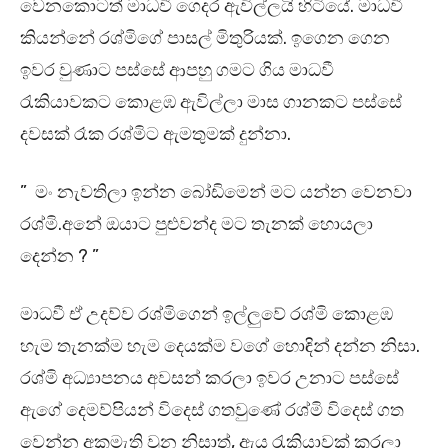
වෙනකොටත් මාධවී ගෙදර ඇවිල්ලයි හිටියේ. මාධවී
කියන්නේ රශ්මිගේ පාසල් මිතුරියක්. ඉගෙන ගෙන
ඉවර වුණාට පස්සේ ආපහු ගමට ගිය මාධවී
රැකියාවකට කොළඹ ඇවිල්ලා මාස ගානකට පස්සේ
දවසක් රෑක රශ්මිට ඇමතුමක් දුන්නා.
” මං නැවතිලා ඉන්න බෝඩිමෙන් මට යන්න වෙනවා
රශ්මි.අනේ ඔයාට පුළුවන්ද මට තැනක් හොයලා
දෙන්න ? ”
මාධවී ඒ උදව්ව රශ්මිගෙන් ඉල්ලුවේ රශ්මි කොළඹ
හැම තැනක්ම හැම දෙයක්ම වගේ හොඳින් දන්න නිසා.
රශ්මි අධ්‍යාපනය අවසන් කරලා ඉවර උනාට පස්සේ
ඇගේ දෙමව්පියන් විදෙස් ගතවුණේ රශ්මි විදෙස් ගත
වෙන්න අකමැති වුන නිසාත්, ඇය රැකියාවක් කරලා