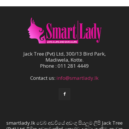
Jack Tree (Pvt) Ltd, 300/13 Bird Park,
Madiwela, Kotte.
Phone : 011 281 4449
Contact us:
info@smartlady.lk
smartlady.lk වෙබ් අඩවියේ අඩංගු සියලුම ලිපි Jack Tree
(Pvt) Ltd ලිඛිත අවසරයකින් තොරව උපුටා ගැනීම, නැවත