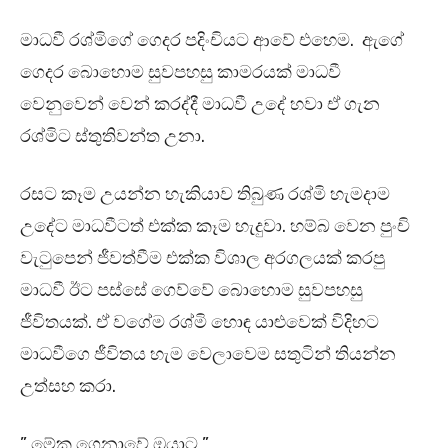
මාධවී රශ්මිගේ ගෙදර පදිංචියට ආවේ එහෙම. ඇගේ
ගෙදර බොහොම සුවපහසු කාමරයක් මාධවී
වෙනුවෙන් වෙන් කරද්දී මාධවී උදේ හවා ඒ ගැන
රශ්මිට ස්තුතිවන්ත උනා.
රසට කෑම උයන්න හැකියාව තිබුණ රශ්මි හැමදාම
උදේට මාධවීටත් එක්ක කෑම හැදුවා. හම්බ වෙන පුංචි
වැටුපෙන් ජීවත්වීම එක්ක විශාල අරගලයක් කරපු
මාධවී ඊට පස්සේ ගෙව්වේ බොහොම සුවපහසු
ජීවිතයක්. ඒ වගේම රශ්මි හොඳ යාළුවෙක් විදිහට
මාධවීගෙ ජීවිතය හැම වෙලාවෙම සතුටින් තියන්න
උත්සහ කරා.
” මේක ගෙනාවේ ඔයාට ”