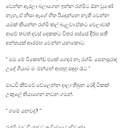
වෙන්න ඇරලා බලාගෙන ඉන්න රශ්මිට ඕන වුණේ
නැහැ.ඒ නිසා ඇගේ හිත රිදෙන්නෙ නැති වෙන්න
යමක් කියන්න රශ්මි කල් බැලුවා.ඒකට වෙලාවක්
ආවේ තවත් දවස් දෙකකට විතර පස්සේ දීර්ඝ සති
අන්තයක් ආරම්භ වෙන්න යනකොට.
” මම මේ වීකෙන්ඩ් එකේ ගෙදර නෑ රශ්මි. සෙනසුරාද
උදේ ගියාම මං එන්නේ ආපහු සඳුදා රෑට “
මාධවී කිව්වේ වේලෙන්න දාලා තිබුන රෙදි ටිකක්
උකුලේ තියාගෙන නවන ගමන්.
” ගමේ යනවද? ”
රශ්මි මාධවී ගාවට ඇවිල්ලා වාඩිවුණා.