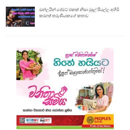
ඔන්ලයින් පේමට් එකක් නිසා මුදල් සියල්ල අහිමි
කරගත් තරුණියකගේ කතාව