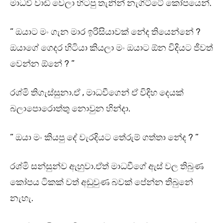
මාධවී වාඩි වෙලා හිටපු තැනින් නැගිට්ටේ කෝපයෙන්.
” ඔයාට මං ගැන මාර ඉරිසියාවක් නේද තියෙන්නේ ?
ඔයාගේ ගෙදර හිටියා කියලා මං ඔයාට ඕන විදියට ජීවත්
වෙන්න ඕනේ ? ”
රශ්මි තිගැස්සුනා.ඒ , මාධවීගෙන් ඒ විදිහ දෙයක්
බලාපොරොත්තු නොවුන හින්දා.
” ඔයා මං කියපු දේ වැරදියට තේරුම් ගත්තා නේද ? ”
රශ්මි සන්සුන්ව ඇහුවා.ඒත් මාධවීගේ ඇස් වල තිබුණ
කෝපය ටිකක් වත් අඩුවුණ බවක් පේන්න තිබුනේ
නැහැ.