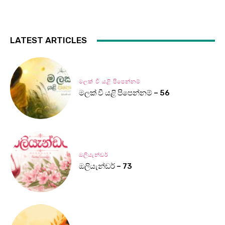
LATEST ARTICLES
මලක් වී යළි පිපෙන්නම්
මලක් වී යළි පිපෙන්නම් – 56
ඔලියැන්ඩර්
ඔලියැන්ඩර් – 73