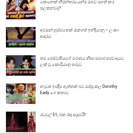
කෙනෙක් නිරන්තරයෙන්ම ඔබව පහත් කර
සලකනවද?
අවසන් හුස්මතෙක් රැකගත් ඉන්දියානු – ලංකා
ආදරය
තම පෙම්වතියගේ මරණය නිසා සමාජ අපවාදයට
ලක් වූ කොරියානු තරුව
නැවත ඉපදීම ඇත්තක් බව ඔප්පු කල Dorothy
Eady ගෙ කතාව
රටවල් 51, එක රතු ඇඳුමයි!