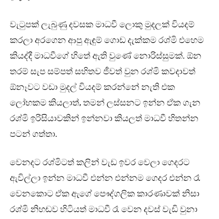
වැටුපක් ලැබුණු දවසක මාධවී ලොකු මුදලක් වියදම්
කරලා අරගෙන ආපු ඇඳුම් ගොඩ දැක්කම රශ්මි එහෙම
කියද්දී මාධවීගේ හිතේ ඇති වුණේ නොරිස්සුමක්. ඕන
තරම් සැප සම්පත් සහිතව ජීවත් වුන රශ්මි කවදාවත්
ඕනෑවට වඩා මුදල් වියදම් කරන්නේ නැති එක
ලෝභකම කියලාත්, තමන් ලස්සනට ඉන්න ඒක ගැන
රශ්මි ඉරිසියාවකින් ඉන්නවා කියලත් මාධවී හිතන්න
පටන් ගත්තා.
වෙනදට රශ්මිටත් කලින් වැඩ ඉවර වෙලා ගෙදරට
ඇවිල්ලා ඉන්න මාධවී එන්න එන්නම ගෙදර එන්න රෑ
වෙනකොට ඒක ඇගේ පෞද්ගලික කාරණාවක් නිසා
රශ්මි නිහඬව හිටියත් මාධවී රෑ වෙන දවස් වැඩි වුනා