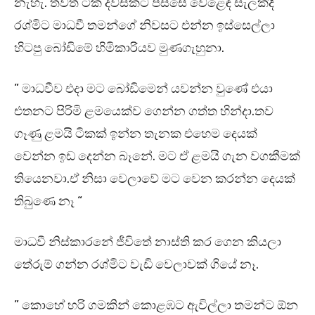
නැහැ. තවත් ටික දවසකට පස්සේ වෙළෙඳ සැලකදීී
රශ්මිට මාධවී තමන්ගේ නිවසට එන්න ඉස්සෙල්ලා
හිටපු බෝඩිමේ හිමිකාරියව මුණගැහුනා.
” මාධවීව එදා මට බෝඩිමෙන් යවන්න වුණේ එයා
එතනට පිරිමි ළමයෙක්ව ගෙන්න ගත්ත හින්දා.තව
ගෑණු ළමයි ටිකක් ඉන්න තැනක එහෙම දෙයක්
වෙන්න ඉඩ දෙන්න බෑනේ. මට ඒ ළමයි ගැන වගකීමක්
තියෙනවා.ඒ නිසා වෙලාවේ මට වෙන කරන්න දෙයක්
තිබුණෙ නෑ “
මාධවී නිස්කාරනේ ජීවිතේ නාස්ති කර ගෙන කියලා
තේරුම් ගන්න රශ්මිට වැඩි වෙලාවක් ගියේ නෑ.
” කොහේ හරි ගමකින් කොළඹට ඇවිල්ලා තමන්ට ඕන