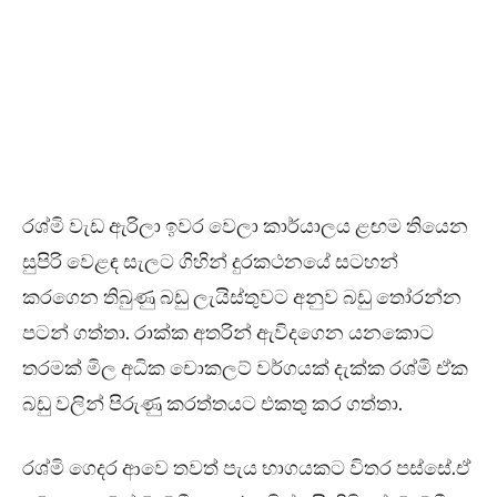
රශ්මි වැඩ ඇරිලා ඉවර වෙලා කාර්යාලය ළඟම තියෙන
සුපිරි වෙළඳ සැලට ගිහින් දුරකථනයේ සටහන්
කරගෙන තිබුණු බඩු ලැයිස්තුවට අනුව බඩු තෝරන්න
පටන් ගත්තා. රාක්ක අතරින් ඇවිදගෙන යනකොට
තරමක් මිල අධික චොකලට් වර්ගයක් දැක්ක රශ්මි ඒක
බඩු වලින් පිරුණු කරත්තයට එකතු කර ගත්තා.
රශ්මි ගෙදර ආවෙ තවත් පැය භාගයකට විතර පස්සේ.ඒ