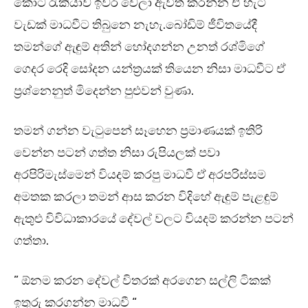
කොට රැකියාව ඉවර වෙලා ඇවිත් කරන්න ඒ හැටි
වැඩක් මාධවීට තිබුනෙ නැහැ.බෝඩිම් ජීවිතයේදී
තමන්ගේ ඇඳුම් අතින් හෝදගන්න උනත් රශ්මිගේ
ගෙදර රෙදි සෝදන යන්ත්‍රයක් තියෙන නිසා මාධවීට ඒ
ප්‍රශ්නෙනුත් මිදෙන්න පුළුවන් වුණා.
තමන් ගන්න වැටුපෙන් සෑහෙන ප්‍රමාණයක් ඉතිරි
වෙන්න පටන් ගත්ත නිසා රුපියලක් පවා
අරපිරිමැස්මෙන් වියදම් කරපු මාධවී ඒ අරපරිස්සම
අමතක කරලා තමන් ආස කරන විදිහේ ඇඳුම් පැළඳුම්
ඇතුළු විවිධාකාරයේ දේවල් වලට වියදම් කරන්න පටන්
ගත්තා.
” ඕනම කරන දේවල් විතරක් අරගෙන සල්ලි ටිකක්
ඉතුරු කරගන්න මාධවී “