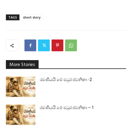
TAGS
short story
More Stories
රමණීයයි මේ මධුර ජවනිකා -2
රමණීයයි මේ මධුර ජවනිකා – 1