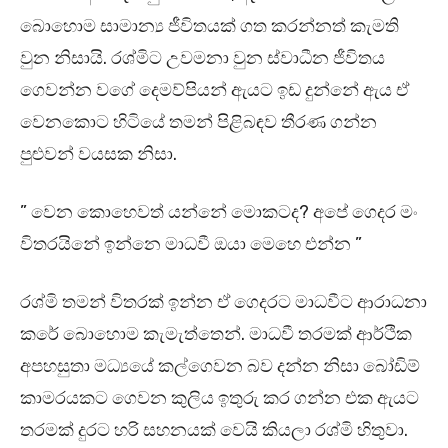
බොහොම සාමාන්‍ය ජීවිතයක් ගත කරන්නත් කැමති
වුන නිසායි. රශ්මිට උවමනා වුන ස්වාධීන ජීවිතය
ගෙවන්න වගේ දෙමව්පියන් ඇයට ඉඩ දුන්නේ ඇය ඒ
වෙනකොට හිටියේ තමන් පිළිබඳව තීරණ ගන්න
පුළුවන් වයසක නිසා.
” වෙන කොහෙවත් යන්නේ මොකටද? අපේ ගෙදර මං
විතරයිනේ ඉන්නෙ මාධවී ඔයා මෙහෙ එන්න ”
රශ්මි තමන් විතරක් ඉන්න ඒ ගෙදරට මාධවීට ආරාධනා
කරේ බොහොම කැමැත්තෙන්. මාධවී තරමක් ආර්ථික
අපහසුතා මධ්‍යයේ කල්ගෙවන බව දන්න නිසා බෝඩිම්
කාමරයකට ගෙවන කුලිය ඉතුරු කර ගන්න එක ඇයට
තරමක් දුරට හරි සහනයක් වෙයි කියලා රශ්මි හිතුවා.